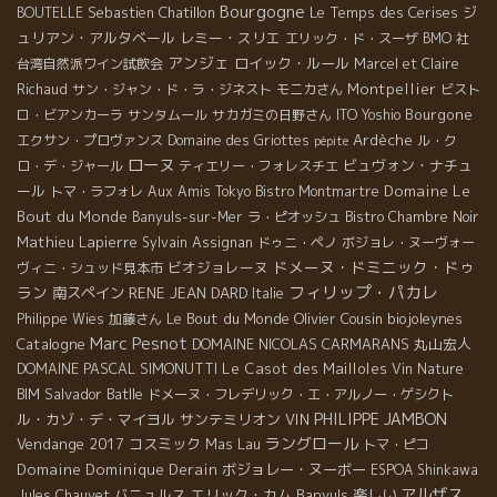
Bourgogne
Sebastien Chatillon
Le Temps des Cerises
ジ
BOUTELLE
ュリアン・アルタベール
レミー・スリエ
エリック・ド・スーザ
BMO 社
アンジェ
ロイック・ルール
台湾自然派ワイン試飲会
Marcel et Claire
Montpellier
Richaud
サン・ジャン・ド・ラ・ジネスト
モニカさん
ビスト
Bourgone
ロ・ビアンカーラ
サンタムール
サカガミの日野さん
ITO Yoshio
Ardèche
エクサン・プロヴァンス
Domaine des Griottes
ル・ク
pépite
ローヌ
ビュヴォン・ナチュ
ロ・デ・ジャール
ティエリー・フォレスチエ
ール
Domaine Le
トマ・ラフォレ
Aux Amis Tokyo
Bistro Montmartre
Bout du Monde
Banyuls-sur-Mer
ラ・ピオッシュ
Bistro Chambre Noir
Mathieu Lapierre
Sylvain
Assignan
ドゥニ・ペノ
ボジョレ・ヌーヴォー
ドメーヌ・ドミニック・ドゥ
ビオジョレーヌ
ヴィニ・シュッド見本市
フィリップ・パカレ
ラン
南スペイン
RENE JEAN DARD
Italie
Le Bout du Monde
Olivier Cousin
biojoleynes
Philippe Wies
加藤さん
Marc Pesnot
Catalogne
DOMAINE NICOLAS CARMARANS
丸山宏人
DOMAINE PASCAL SIMONUTTI
Le Casot des Mailloles
Vin Nature
Salvador Batlle
BIM
ドメーヌ・フレデリック・エ・アルノー・ゲシクト
PHILIPPE JAMBON
ル・カゾ・デ・マイヨル
サンテミリオン
VIN
ラングロール
Vendange 2017
コスミック
Mas Lau
トマ・ピコ
Domaine Dominique Derain
ボジョレー・ヌーボー
ESPOA Shinkawa
アルザス
バニュルス
エリック・カム
Banyuls
楽しい
Jules Chauvet