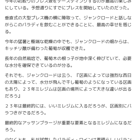
今年の初絞りのプレス液をテースティングするのが最高の楽しみ
にしている。予想通りにすでにプレスを開始していたのだった。
垂直式の大型プレス機の横に陣取って、ジャンクロードと話しな
がらこのパラディを飲むことができることに、最高の幸せを感じ
る。
今年の猛暑と極端な乾燥の中でも、ジャンクロードの畑からは、
キッチリ酸が備わった葡萄が収穫できた。
長年の自然栽培で、葡萄木の根っ子が地中深く伸びていて、必要
な水分を確保できているのが分る。
それでも、ジャンクロードは云う、『区画によっては強烈な西日
の太陽によって、水分が飛んで干し葡萄のようになっている区画
もあり、２３年ミレジムは区画の場所によって大きな違いが出る
だろう』
２３年は最終的には、いいミレジムに入るだろうが、区画別にバ
ラつきがでるだろう。
最終的なアッサンブラージが重要な要素となるミレジムになるだ
ろう。
少なくとも、私が試飲したパラディ・ワインは素晴らしいバラン