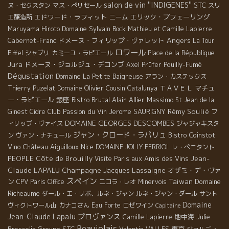
salon de vin ''INDIGENES''
STC
ヌ・セクスタン
マス・ぺリセール
スリ
エドワード・ラフィット
エリック・プフェーリング
エ醸造所
ニーム
Domaine Sylvain Bock
Maruyama Hiroto
Mathieu et Camille Lapierre
Angers
ドメーヌ・フィリップ・ヴァレット
Cabernet-Franc
La Tour
ロワール
Eiffel
シャブリ
カミーユ・ラピエール
Place de la République
Jura
ドメーヌ・ジョルジュ・デコンブ
Pouilly-Fumé
Axel Prüfer
Dégustation
Domaine La Petite Baigneuse
アラン・カステックス
Domaine Olivier Cousin
ＴＡＶＥＬ
マチュ
Thierry Puzelat
Catalunya
ー・ラピエール
銀座
Bistro Brutal
Alain Allier
Massimo
St Jean de la
Club Passion du Vin
Jerome SAURIGNY
Rémy Soulié
Ginest
Cidre
フ
DOMAINE GEORGES DESCOMBES
ィリップ・ヴァイス
ジャジャキスタ
ジャン・クロード・ラパリュ
Bistro Coinstot
ン
ヴァン・ナチュール
Vino
Château Aiguilloux
Nice
DOMAINE JOLLY FERRIOL
レ・ぺニタント
Jean-
PEOPLE
Côte de Brouilly
aux Amis des Vins
Visite Paris
Claude LAPALU
Champagne Jacques Lassaigne
オザミ・デ・ヴァ
スペイン
ン
Taiwan
Domaine
CPV Paris Office
ニコラ・レオ
Minervois
Richeaume
ダール・エ・リボ、ルネ・ジャン
ルネ・ジャン・ダール
サント
Domaine
ヴィクトワール山
カナコさん
Eau Forte
ロゼワイン
Capitaine
Jean-Claude Lapalu
プロヴァンス
地中海
Julie
Camille Lapierre
Beaujolais
Brosselin
Groupe STC
Valentin VALLES
東京