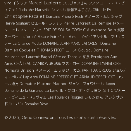
Marcel Lapierre
イタリア
vino
シルヴァンさん
シノン
コート・ド・ピ
ィ
Chef Rodolphe
Marseille
ソントル
後藤アキ子さん
Côte de Py
Christophe Pacalet
ドメーヌ・ムレシップ
Domaine Prieuré Roch
La Remise
ドメー
Herve Souhaut
ピエール・ラフォレ
Pierre Laforest
ヌ・ミレンヌ・ブリュ
COSMIC
Alexandre Bain
ERIC DE SOUSA
質販
スーパー
Louforosé
Alsace Foire "Les Vins Libérés"
アクセル・プリュフ
Domaine
ァー
La Grande Motte
DOMAINE JEAN-MARC LAFOREST
Damien Coquelet
THOMAS PICOT
ニース
Domaine
Glouglou
Mouressipe
Laurent Bagnol
Perpignan
Aux
Côte de Thongue
和食
DOMAINE L'ANGLORE
Amis
CHÂTEAU CAMBON
鹿児島
マス・ロー
Nomura Unison
ドメーヌ・エリック・カム
PARTIDA CREUS
ジョルデ
ィ・ペレズ
Lapierre
DOMAINE FREDERIC ET ARNAUD GESCHICKT
ロワ
Domaine Maxime Magnon
ール地方
ジャン・フォワヤール
Japon
ル・クロ・デ・グリヨン
ＳＴＣツアー
Domaine de la Garance
La Loire
ラモンさん
アレクサン
レ・ヴィニュ・ドリヴィエ
Les Foulards Rouges
ドル・バン
Domaine Yoyo
© 2023, Oeno Connexion, Tous les droits sont réservés.