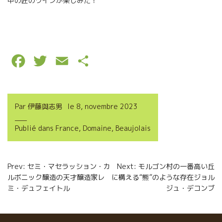
中の匠のワインが楽しみだ！
F
T
E
P
a
w
m
a
c
i
a
r
Par
伊藤與志男
le
8, novembre 2023
e
t
i
t
Publié dans
France
,
Domaine
,
Beaujolais
b
t
l
a
o
e
g
Navigation
Prev: セミ・マセラッション・カ
Next: モルゴン村の一番高い丘
o
r
e
ルボニック醸造の天才醸造家レ
に構える“熊”のような存在ジョル
de
k
r
ミ・デュフェイトル
ジュ・デコンブ
l’article