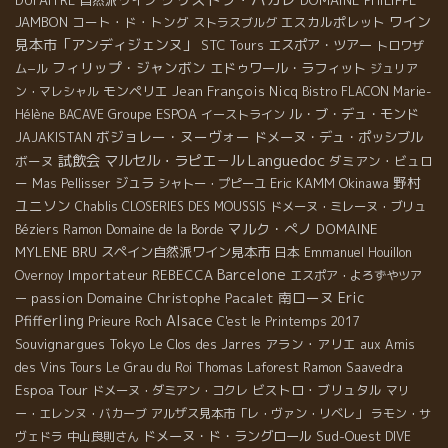
ワイン
JAMBON
コート・ド・トング
エスカルポレット
ストラスブルグ
見本市「アンディジェンヌ」
STC Tours
エスポア・ツアー
トロワザ
フィリップ・ジャンボン
エドゥワール・ラフィット
ム−ル
ジュリア
モンペリエ
Jean François Nicq
ン・マレシャル
Bistro FLACON
Marie-
Groupe ESPOA
ル・ブ・デュ・モンド
Hélène BACAVE
イーストライン
ボジョレー・ヌーヴォー
ドメーヌ・デュ・ポッシブル
JAJAKISTAN
Languedoc
試飲会
マルセル・ラピエ－ル
ボーヌ
ダミアン・ビュロ
野村
ー
ジュラ
Eric KAMM
Okinawa
Mas Pellisser
シャトー・プピーユ
ユニソン
Chablis
CLOSERIES DES MOUSSIS
ドメーヌ・ミレーヌ・ブリュ
マルク・ぺノ
DOMAINE
Béziers
Ramon
Domaine de la Borde
MYLENE BRU
スペイン自然派ワイン見本市
日本
Emmanuel Houillon
Barcelone
Importateur REBECCA
Overnoy
エスポア・よろずやツア
Domaine Christophe Pacalet
南ローヌ
Eric
passion
ー
Pfifferling
Alsace
Prieure Roch
C'est le Printemps 2017
Souvignargues
Tokyo
アラン・アリエ
Le Clos des Jarres
aux Amis
des Vins Tours
Le Grau du Roi
Thomas Laforest
Ramon Saavedra
Espoa Tour
ビストロ・ブリュタル
ドメーヌ・ダミアン・コクレ
マリ
ー・エレンヌ・バカーブ
アルザス見本市「レ・ヴァン・リベレ」
ラモン・サ
ドメーヌ・ド・ラングロール
Sud-Ouest
ヴェドラ
中山良則さん
DIVE