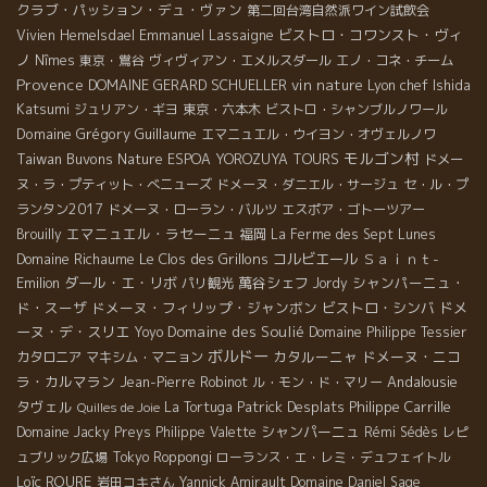
クラブ・パッション・デュ・ヴァン
第二回台湾自然派ワイン試飲会
Emmanuel Lassaigne
ビストロ・コワンスト・ヴィ
Vivien Hemelsdael
ノ
Nîmes
東京・鴬谷
ヴィヴィアン・エメルスダール
エノ・コネ・チーム
Provence
DOMAINE GERARD SCHUELLER
vin nature
Lyon chef Ishida
Katsumi
ジュリアン・ギヨ
東京・六本木
ビストロ・シャンブルノワール
Domaine Grégory Guillaume
エマニュエル・ウイヨン・オヴェルノワ
モルゴン村
Taiwan Buvons Nature
ESPOA YOROZUYA TOURS
ドメー
ヌ・ラ・プティット・べニューズ
ドメーヌ・ダニエル・サージュ
セ・ル・プ
ランタン2017
ドメーヌ・ローラン・バルツ
エスポア・ゴトーツアー
エマニュエル・ラセーニュ
Brouilly
福岡
La Ferme des Sept Lunes
Domaine Richaume
Le Clos des Grillons
コルビエール
Ｓａｉｎｔ-
Emilion
ダール・エ・リボ
萬谷シェフ
シャンパーニュ・
パリ観光
Jordy
ド・スーザ
ドメーヌ・フィリップ・ジャンボン
ビストロ・シンバ
ドメ
ーヌ・デ・スリエ
Domaine des Soulié
Yoyo
Domaine Philippe Tessier
ボルドー
カタルーニャ
ドメーヌ・ニコ
カタロニア
マキシム・マニョン
ラ・カルマラン
Andalousie
Jean-Pierre Robinot
ル・モン・ド・マリー
タヴェル
Patrick Desplats
Philippe Carrille
La Tortuga
Quilles de Joie
シャンパーニュ
Domaine Jacky Preys
Philippe Valette
Rémi Sédès
レピ
ュブリック広場
Tokyo Roppongi
ローランス・エ・レミ・デュフェイトル
Loïc ROURE
岩田コキさん
Yannick Amirault
Domaine Daniel Sage