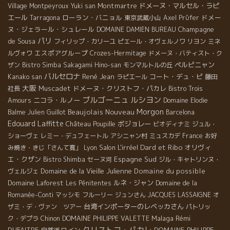
Montmartre
ドメーヌ・マルセル・ラピ
Village Montpeyroux
Yuki san
エール
ローラン・バニョル
ドメー
Tarragona
東京武蔵小山
Axel Prϋfer
ヌ・ジェラール・シュレール
Champagne
DOMAINE DAMIEN BUREAU
パリ
de Sousa
フィリップ・カリーユ
ピエール・オヴェルノワ
リヨン
ミネ
エスポアグループ
ルヴォワ
Crozes-Hermitage
ドメーヌ・バティスト・ク
ペルピニャン
ザン
Bistro Simba
Sakagami Hino-san
モンマルトルの丘
バルセロナ
René Jean
コート・デュ・ピ
Kanako san
ラピエール
藤田
大阪
Muscadet
ドメーヌ・クリストフ・パカレ
社長
Bistro Trois
ブルゴーニュ
ルシヨン
ニコラ・ルノー
Amours
Domaine Elodie
Morgon
Beaujolais Nouveau
Balme
Julien Guillot
Barcelona
Edouard Laffitte
ボジョレー
Château Poupille
ビオディナミ
ジュル・
ショーヴェ
レミー・デュフェートル
アシニャン村
ミュスカデ
France
お好
Dard et Ribo
Salon L'irréel
オリヴィ
み焼き・きじ「さんて寛」
Lyon
エ・クザン
Espagne Sud
Bistro Shimba
セーヌ河
ジル・キャトリンヌ・
Domaine de la Vieille Julienne
Domaine du possible
ヴェルジェ
Domaine Laforest
ルネ・ジャン
Les Pénitentes
Domaine de la
Romanée-Conti
マッシモ
フルーリー
ジュンさん
JACQUES LASSAIGNE
オ
台湾インポーターのレベッカさん
ザミ・デ・ヴァン ツアー
パトリッ
Malaga
Rémi
ク・デプラ
Chinon
DOMAINE PHILIPPE VALETTE
クリストフ・パカレ
DUFAITRE
自然派ワイン
DOMAINE PHILIPPE