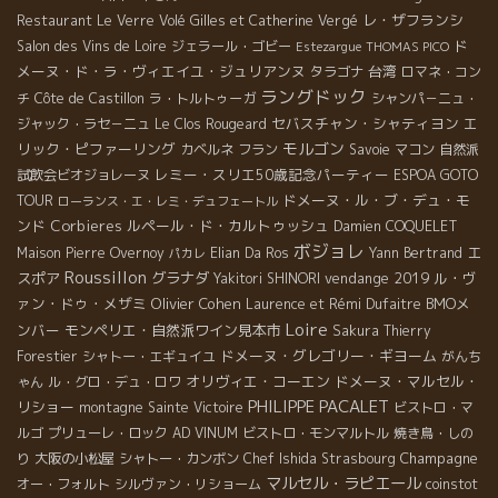
レ・ザフランシ
Restaurant Le Verre Volé
Gilles et Catherine Vergé
ド
Salon des Vins de Loire
ジェラール・ゴビー
Estezargue
THOMAS PICO
メーヌ・ド・ラ・ヴィエイユ・ジュリアンヌ
台湾
タラゴナ
ロマネ・コン
ラングドック
チ
Côte de Castillon
ラ・トルトゥーガ
シャンパ－ニュ・
セバスチャン・シャティヨン
エ
ジャック・ラセ－ニュ
Le Clos Rougeard
モルゴン
リック・ピファーリング
カベルネ フラン
Savoie
マコン
自然派
レミー・スリエ50歳記念パーティー
試飲会ビオジョレーヌ
ESPOA GOTO
ドメーヌ・ル・ブ・デュ・モ
TOUR
ローランス・エ・レミ・デュフェートル
ンド
Corbieres
ルペール・ド・カルトゥッシュ
Damien COQUELET
ボジョレ
エ
Maison Pierre Overnoy
Elian Da Ros
Yann Bertrand
パカレ
Roussillon
スポア
グラナダ
vendange 2019
ル・ヴ
Yakitori SHINORI
ァン・ドゥ・メザミ
Olivier Cohen
BMOメ
Laurence et Rémi Dufaitre
Loire
ンバー
モンペリエ・自然派ワイン見本市
Sakura
Thierry
ドメーヌ・グレゴリー・ギヨーム
Forestier
シャトー・エギュイユ
がんち
オリヴィエ・コーエン
ドメーヌ・マルセル・
ゃん
ル・グロ・デュ・ロワ
PHILIPPE PACALET
リショー
montagne Sainte Victoire
ビストロ・マ
ルゴ
プリューレ・ロック
AD VINUM
ビストロ・モンマルトル
焼き鳥・しの
Champagne
り
大阪の小松屋
シャトー・カンボン
Chef Ishida
Strasbourg
マルセル・ラピエール
オー・フォルト
シルヴァン・リショーム
coinstot