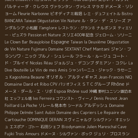
パルティーダ・クレウス
マラガ
ドメーヌ・リシ
ヴァランタン・ヴァレス
ョーム
Fleurie
Narbonne
ビオディナミ栽培
レミ・デュフェイトル
Bistro
ル・タン・デ・スリーズ
ア
BIANCARA
Taiwan Dégustation Vin Nature
l'anglore
ンダルシア
小松屋
ナルボンヌ
レストラン・グラン８
ティエリ
スリエ400年記念
ー・ピュズラ
Passion et Nature
ジェローム・ソリーニ
Espagne
Beaujoloise
Le Clown Bar
Taiwan la Deuxième Dégustation
Chef Mantani
ジャン・フ
de Vin Nature
Fujimaru
Domaine SEXTANT
ランソワ・ニック
ブルノ・シュレール
フラール・ルージュ
コート・
ド・ブルイイ
ジョルジュ・デコンブ
ダミアン・コクレ
Nicolas Réau
La
Le Vin de mes Amis
Dive Bouteille
シャンパーニュ・ジャック・ラセーニ
オリオル・アルティギャス
Kagoshima
Beaune
ュ
Jean-Francois NIQ
Rhône
Domaine Dard et Ribo
ＳＴＣグループ
ド
CPV パリオフィス
Rhône sud
メーヌ・ダール・エ・リボ
Espoa
沖縄
野村ユニソン諏訪本
Ivo Ferreira
Jean
社
エッフェル塔
コワンスト・ヴィーノ
Denis Pesnot
Foillard
リレール見本市
アルデッシュ
La Pioche
シードル
Domaine
Le Repaire de
Philippe Delmée
Saint Aubin
Domaine des Capriers
Cartouche
スヴィニャルグ
DOMINIQUE DERAIN
シルヴァン・オエッシ
石田シェフ
Biodynamie
ュ
エスポア・ゴトー
Julien Mareschal
Cave
ジュリ・ブロスラン
Fujiki
Trois Amours
ドメーヌ・シルヴァン・ボック