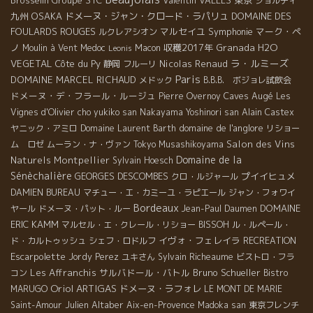
ジョルディ
九州
OSAKA
ドメーヌ・ジャン・クロード・ラパリュ
DOMAINE DES
FOULARDS ROUGES
マルセイユ
Symphonie
マーク・ペ
ルクレアシオン
ノ
収穫2017年
Granada
H2O
Moulin à Vent
Medoc
Macon
Leonis
ラ・ルミーズ
VEGETAL
Côte du Py
Nicolas Renaud
静岡
フルーリ
Paris
DOMAINE MARCEL RICHAUD
メドック
B.B.B. ボジョレ試飲会
ドメーヌ・デ・フラール・ルージュ
Caves Augé
Pierre Overnoy
Les
Vignes d'Olivier
cho yukiko san
Nakayama Yoshinori san
Alain Castex
domaine de l'anglore
ヤニック・アミロ
Domaine Laurent Barth
リショー
Salon des Vins
ム ロゼ
ムーラン・ナ・ヴァン
Tokyo Musashikoyama
Domaine de la
Naturels Montpellier
Sylvain Hoesch
Sénèchalière
GEORGES DESCOMBES
プイイヒュメ
クロ・ルジャール
DAMIEN BUREAU
マチュー・エ・カミーユ・ラピエール
ジャン・フォワイ
Bordeaux
DOMAINE
ヤール
ドメーヌ・パット・ルー
Jean-Paul Daumen
ERIC KAMM
マルセル・エ・クレール・リショー
BISSOH
ル・ルペール・
イヴォ・フェレイラ
ド・カルトゥッシュ
シェフ・ロドルフ
RECREATION
Escarpolette
Jordy Perez
ユキさん
Sylvain Richeaume
ビストロ・フラ
Les Affranchis
サルバドール・バトル
Bruno Schueller
コン
Bistro
Oriol ARTIGAS
ドメーヌ・ラフォレ
MARUGO
LE MONT DE MARIE
Julien Altaber
Saint-Amour
Aix-en-Provence
Madoka san
東京フレンチ