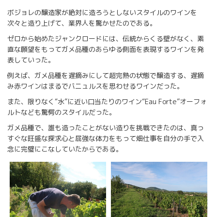
ボジョレの醸造家が絶対に造ろうとしないスタイルのワインを
次々と造り上げて、業界人を驚かせたのである。
ゼロから始めたジャンクロードには、伝統からくる壁がなく、素
直な願望をもってガメ品種のあらゆる側面を表現するワインを発
表していった。
例えば、ガメ品種を遅摘みにして超完熟の状態で醸造する、遅摘
み赤ワインはまるでバニュルスを思わせるワインだった。
また、限りなく“水”に近い口当たりのワイン“Eau Forte”オーフォ
ルトなども驚愕のスタイルだった。
ガメ品種で、誰も造ったことがない造りを挑戦できたのは、真っ
すぐな旺盛な探求心と屈強な体力をもって畑仕事を自分の手で入
念に完璧にこなしていたからである。