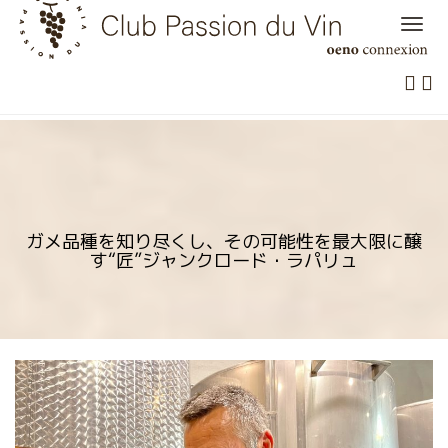
Skip
to
content
ガメ品種を知り尽くし、その可能性を最大限に醸
す“匠”ジャンクロード・ラパリュ