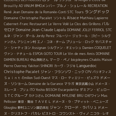
Brouilly
BMOメンバー
ブルノ・シュレール
AD VINUM
RECREATION
ラングドック
René Jean
STC Tours
Domaine de la Romanée-Conti
Domaine Christophe Pacalet
Alsace
Mathieu Lapierre
ソントル
バル
Le Clos des Grillons
Cabernet-Franc
Restaurant Le Verre Volé
セロナ
Domaine Jean-Claude Lapalu
STC
DOMAINE JOLLY FERRIOL
ルネ・ジャン・ダール
Jordy Perez
フルーリー
ジェラール・ゴビー
シルヴ
セバスチャ
ァンさん
アシニャン村
エノ・コネ・チーム
プリューレ・ロック
ン・シャティヨン
Assignan
シルヴァン・オエッシュ
Damien COQUELET
Le Vin de mes Amis
ヴァン・ナチュール
ESPOA GOTO TOUR
DOMAINE
マーク・ペノ
biojoleynes
DAMIEN BUREAU
中山良則さん
Chablis
Maison
Languedoc
Pierre Overnoy
Yakitori SHINORI
カーヴ・フジキ
Christophe Pacalet
ジャン・フランソワ・ニック
CPV パリオフィス
Ｓａｉｎｔ-Emilion
Sud-Ouest
ドメー
マス・ロー
ティエリー・ピュズラ
ヌ・リショーム
マラガ
Domaine de la Garance
東京武蔵小山
ドメーヌ・
Escarpolette
ダミアン・ビュロー
ミレーヌ・ブリュ
ITO Yoshio
BISSOH
ＳＴＣグループ
DOMAINE MYLENE BRU
カナコさん
ロゼワイン
Mas
ＴＡＶＥＬ
Pellisser
東京・鴬谷
ドメーヌ・ラ・プティット・べニューズ
ジャン・クロード・ラパリュ
ドメー
Glouglou
野村ユニソン諏訪本社
ヌ・クリストフ・パカレ
ビストロ・コワンスト・ヴィノ
ニコラ・レオ