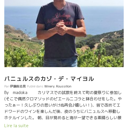
バニュルスのカゾ・デ・マイヨル
Par
伊藤與志男
Publié dans
Winery
,
Roussillon
By madoka カリマスでの試飲を終えて町の夏祭りに参加し
(そこで偶然クロマソッドのピエールニコラと鉢合わせをした。や
ったぁー！久しぶりの思いがけぬ再会♪嬉しい！)、皆で改めてエ
ドワードのワインを楽しんだ後、夜のうちにバニュルスへ移動し
ホテルインした。 朝、目が覚めると海が一望できる素晴らしい景
色が飛び込んできた。ずっと憧れていたバニュルスにやっと来れ
Lire la suite