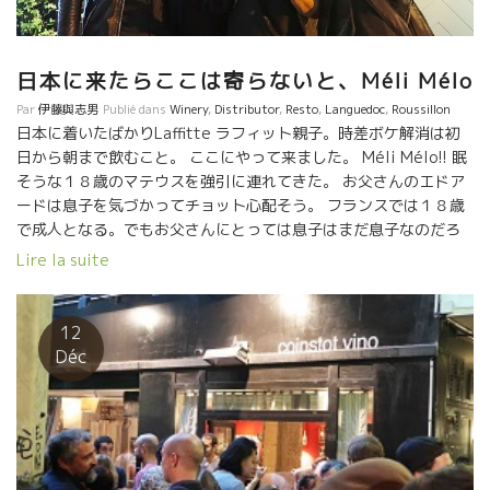
Temps des Cerises ル・タン・デ・スリーズ（ラングドック地
方） 今、ラングドック地方で、ワインの品質、持続性、人品とい
う観点から見て最も充実した蔵を挙げろと言われれば、私は迷わ
ずル・タン・デ・スリーズ醸造を選ぶ。アクセル・プリュファー
日本に来たらここは寄らないと、Méli Mélo
ルという人物が素晴らしい。驕らず、控え目で、ワインはどれを
Par
伊藤與志男
Publié dans
Winery
,
Distributor
,
Resto
,
Languedoc
,
Roussillon
飲んでも素晴らしい。どんな年でもウーンと唸ってしまうほどワ
日本に着いたばかりLaffitte ラフィット親子。時差ボケ解消は初
インを造り上げてしまう。 どこまでも明るくクリアーな性格その
日から朝まで飲むこと。 ここにやって来ました。 Méli Mélo!! 眠
ものがワインに表現されている。
そうな１８歳のマテウスを強引に連れてきた。 お父さんのエドア
ードは息子を気づかってチョット心配そう。 フランスでは１８歳
で成人となる。でもお父さんにとっては息子はまだ息子なのだろ
う。 宗像シェフは私が来るのを手ぐすねをしながら待っていた感
Lire la suite
じ。 即ブラインドとなった。 絶対に外してはいけないワインを外
してしまった。ポール・ルイ・ウジェンヌだった。 La petite
cuvée cailloutine の９０年台のワインだった。恥ずかしい。 孤
12
高の醸造家ポールが一番元気な頃のワインだった。 当時、南仏と
Déc
いえば、ポール、ゴビー、クリストフ・ペイリュスの３人が愛好
家の中では評価されていた。 その中でもポールは別格の存在だっ
た。 La petite cuvée cailloutine 流石にやや疲れていたけどミ
ネルヴォワ山中の硬い石灰質のミネラル感は輝くほど生きてい
た。 ありがとう！宗像さん。 昨年の１０月に、もう引