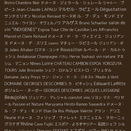
ドメーヌ・ジェラール・シュレール
Bistro Chambre Noir
シャトー・プ
Dégustation
Jean-Claude LAPALU
マルセル・ラピエ－ル
ピーユ
サンテミリオン
Nicolas Renaud
ル・ブ・デュ・モンド
セーヌ河
エマ
アルザス
salon de
Bruno Schueller
ニュエル・ウイヨン・オヴェルノワ
vin ''INDIGENES''
Espoa Tour
Les Affranchis
Côte de Castillon
ドメーヌ・ド・ラ・ヴィエイユ・ジュリアン
Marcel et Claire Richaud
ヌ
ドメーヌ・デ・スリエ
マチュー・ラピエール
ジュリアン・ギ
Leonis
Roussillon
Julien Altaber
ルペール・ド・カルトゥ
ヨ
ロマネ・コンチ
ッシュ
Andalousie
Champagne
vin nature
Herve Souhaut
マキ
パカレ
Loire
CHÂTEAU CAMBON
シム・マニョン
Nîmes
ESPOA YOROZUYA
Julie Brosselin
ビストロ・ブリュタル
TOURS
シェフ・ロドルフ
Domaine Jacky Preys
サン・ジャン・ド・ラ・ジネスト
Moulin à Vent
DOMAINE GEORGES DESCOMBES
Edouard Laffitte
ラ・ピオッシュ
ボジョレー・ヌーボー
GEORGES DESCOMBES
JACQUES LASSAIGNE
Beaujolais
ジュリアン・マレシャル
coinstot vino
リヨン
マス・ぺリセ
ドメーヌ・
ール
Passion et Nature
Maruyama Hiroto
Ramon Saavedra
ル・ブ・デュ・モンド
アラン・アリエ
Elian Da Ros
Philippe Valette
Fleurie
ドメーヌ・フィリップ・ヴァレット
エマニュエル・ラセーニュ
Rhône
グラナダ
石田シェフ
Cave Fujiki
エスポア・よろずやツアー
シル
エスポア・ツアー
ドメー
ヴァン・リショーム
Domaine SEXTANT
BMO 社