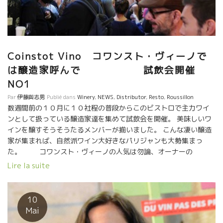
退しているポール・ルイ・ウジェンヌ醸造に訪ねてポールに逢っ
てきたのに。 ポールは満面の笑顔で迎えてくれた。山を開拓して
葡萄園を造った過酷な仕事をしたので、 今は体を壊して入退院を
繰り返して療養中とのことだった。 それでもじっとはしてられな
くて、家の改装や木製のオヴジェを創ったりしていた。 本当はド
Coinstot Vino コワンスト・ヴィーノで
クターストップで飲んではいけないのに、一本開けて軽く飲みな
がら色々話して来た。 バニュルスの大好きなワ
は醸造家呼んで 試飲会開催
イン Le Casot des Mailloles ル・カゾ・デ・マイヨルのロゼ
NO1
を開けた。 いやあー、美味しかった。 夜も遅くなって流石に、ラ
Par
伊藤與志男
Publié dans
Winery
,
NEWS
,
Distributor
,
Resto
,
Roussillon
フィット親子も疲れてきたので、壁にエドアードがサインして終
数週間前の１０月に１０社程の普段からこのビストロで主力ワイ
わりにした。 ありがとう！宗像さん！今回、スケジュー
ンとして扱っている醸造家達を集めて試飲会を開催。 美味しいワ
ルが詰まっているので逢えるか、チョット心配だった。 逢えて嬉
インを醸すそうそうたるメンバーが揃いました。 こんな凄い醸造
しかった。最後のシェフのシメ特性パスタは最高でした！ 感
家が集まれば、自然派ワイン大好きなパリジャンも大勢集まっ
謝！
た。 コワンスト・ヴィーノの人気は勿論、オーナーの
Guillaumeギヨムのワインの選別眼による。 それと、あのケヴィ
Lire la suite
ンが入ってから一段とワインの選択も充実してきて、かなりレベ
ルアップしている。 この二人が合体してからはサーヴィスにも心
地よい効果が出ている。 勢いのギヨム。静かなケビン。最近のコ
10
ワンスト・ヴィノには、動と静の素晴らしいバランスの空気が流
Mai
れている。 収穫、醸造が終わった１０月に皆、息抜きも