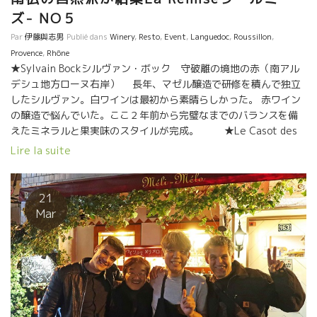
ズ- NO５
Par
伊藤與志男
Publié dans
Winery
,
Resto
,
Event
,
Languedoc
,
Roussillon
,
Provence
,
Rhône
★Sylvain Bockシルヴァン・ボック 守破離の境地の赤（南アル
デシュ地方ローヌ右岸） 長年、マゼル醸造で研修を積んで独立
したシルヴァン。白ワインは最初から素晴らしかった。 赤ワイン
の醸造で悩んでいた。ここ２年前から完璧なまでのバランスを備
えたミネラルと果実味のスタイルが完成。 ★Le Casot des
Maillolles ル・カソ・デ・マイヨル醸造 （Banyulsバニ
Lire la suite
ュルス・ルシオン地方） あのミティークな醸造家アラン・カステ
ックが選んだ後継者のJordyジョルディ。世界で最も美しい景色を
持つ畑で世界で最も大変な労働が必要な3.5hの畑。アランは２０
21
年の歳月かけて造りあげた“ザ・バニュルス”のテロワール。 バニ
Mar
ュルで最高のテロワールであることは誰もが認める事実。シスト
土壌からスーット伸びるシスト・シストなミネラル感、どこまで
もソフトなタッチに仕上げた果実味、ジョルディのセンスが光
る。 アラン・カステックの２０年の仕事をジョルディの若いセン
スでまとめたワイン。 パリの人気ワインビストロChambre Noir
シャンブル・ノワールのメンバーもここにくぎ付け。 ★Le