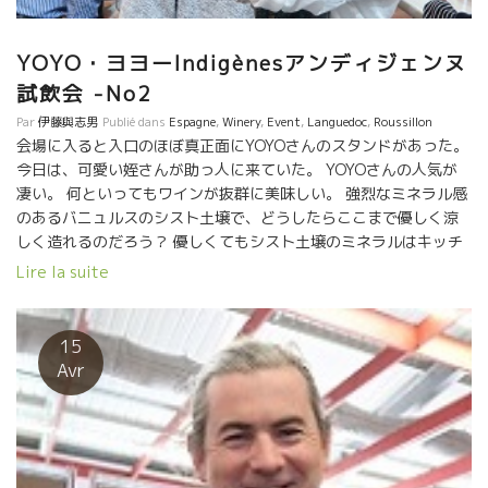
YOYO・ヨヨーIndigènesアンディジェンヌ
試飲会 -No2
Par
伊藤與志男
Publié dans
Espagne
,
Winery
,
Event
,
Languedoc
,
Roussillon
会場に入ると入口のほぼ真正面にYOYOさんのスタンドがあった。
今日は、可愛い姪さんが助っ人に来ていた。 YOYOさんの人気が
凄い。 何といってもワインが抜群に美味しい。 強烈なミネラル感
のあるバニュルスのシスト土壌で、どうしたらここまで優しく涼
しく造れるのだろう？ 優しくてもシスト土壌のミネラルはキッチ
リのっている。 他のバニュルスのワインとは全く違うスタイルを
Lire la suite
造り上げている。 夜の晩餐会ではYOYOさんの隣に座って色ん
な話しが聞けた。 数週間前まで日本にジャンフランソワ・ニック
と滞在していた。 日本で多くに人に巡り逢って大変喜んでいまし
15
た。 特に、北海道での寿司屋さんで食べた魚類の新鮮さには感動
Avr
していた。 写真を色々見せて頂いた。 生きている透明のイカをそ
の場で調理してもらった美味しさに驚いていた。 今回の初耳
なお話しは、YOYOさんはドイツのフランクフルトに５年間も住ん
だことがあるそうです。 LA Vierge Rouge ラ・ヴィエルジュ・ル
ージュとAkoibonアコワボンのマグナムを飲みました。