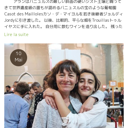
アランはバニュルスの厳しい斜面の硬いシスト土壌と闘って
きて世界遺産級の誰もが認めるバニュスルの宝のような葡萄園
Casot des Maillolesカソ・デ・マイヨルを若き後継者ジョルディ
Jordyに引き渡した。 以後、比較的、平らな畑をTrouillasトゥル
イヤスに手に入れた。 自分用に飲むワインを造り出した。 残った
ワインをチョットだけ日本にも出荷してもらっている。 私は初期
Lire la suite
の頃のCasot des Maillolesカソ・デ・マイヨルを覚えている。
シストの岩盤ジュースのようなワイン、その上に強烈に濃縮した
果実だった。 ９０年台は皆濃縮競争をやっていた。 でも、アラン
10
のワインは濃縮していても体に入っていた。 そして、今、ま
Mai
るで“水”のような透明感のあるワインを醸すアラン。 アランの人
生がそのまま表現されている。 いろんな局面を乗り越えてきたア
ランの人生、そして、今が表現されている。 まさに、癒しワイ
ン。酷使した自分の肉体を癒してくれるようなホットしたワイン
だ。 お疲れの皆さん、アランのワインを飲んでみてください。 ス
ーット体が軽くなってきますよ！ 私の大好きなワインの一つ。