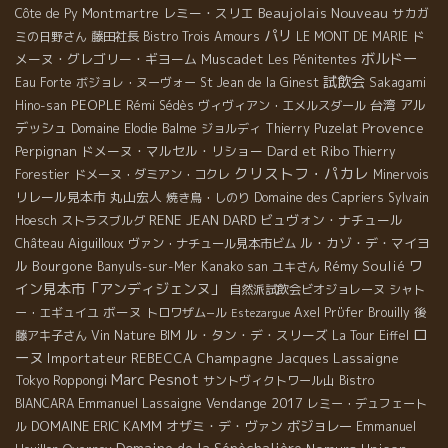
Beaujolais Nouveau
Montmartre
レミー・スリエ
Côte de Py
サカガ
パリ
ド
ミの日野さん
藤田社長
Bistro Trois Amours
LE MONT DE MARIE
ボルドー
メーヌ・グレゴリー・ギヨーム
Muscadet
Les Pénitentes
試飲会
Eau Forte
ボジョレ・ヌーヴォー
St Jean de la Ginest
Sakagami
PEOPLE
台湾
アル
Hino-san
Rémi Sédès
ヴィヴィアン・エメルスダール
Provence
デッシュ
Domaine Elodie Balme
ジョルディ
Thierry Puzelat
Dard et Ribo
Perpignan
ドメーヌ・マルセル・リショー
Thierry
クリストフ・パカレ
Forestier
ドメーヌ・ダミアン・コクレ
Minervois
リレール見本市
丸山宏人
焼き鳥・しのり
Domaine des Capriers
Sylvain
RENE JEAN DARD
ビュヴォン・ナチュール
Hoesch
ストラスブルグ
Château Aiguilloux
ル・カゾ・デ・マイヨ
ヴァン・ナチュール見本市ビム
ワ
ル
Bourgone
Rémy Soulié
Banyuls-sur-Mer
Kanako san
ユキさん
イン見本市「アンディジェンヌ」
自然派試飲会ビオジョレーヌ
シャト
ボーヌ
ー・エギュイユ
トロワザム−ル
Axel Prϋfer
Brouilly
後
Estezargue
ロ
ル・タン・デ・スリーズ
藤アキ子さん
Vin Nature BIM
La Tour Eiffel
ーヌ
Importateur REBECCA
Champagne Jacques Lassaigne
Marc Pesnot
Tokyo Roppongi
サントヴィクトワール山
Bistro
Emmanuel Lassaigne
Vendange 2017
BIANCARA
レミー・デュフェート
DOMAINE ERIC KAMM
オザミ・デ・ヴァン
ボジョレー
ル
Emmanuel