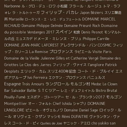
Narbonne
小松屋
フラール・ルージュ
ル・グロ・デュ・ロワ
トマ・ラフ
フィリップ・パカレ
ォレ
ラ・トルトゥーガ
Japon
Béziers
スリエ醸造
DOMAINE MARCEL
所
Marseille
ローランス・エ・レミ・デュフェートル
RICHAUD
Domaine
Domaine Philippe Delmée
Domaine Prieuré Roch
スペイン
du possible
Vendanges 2017
和食
Denis Pesnot
モンマルト
ドメーヌ・ミレンヌ・ブリュ
Philippe Carrille
ルの丘
ミュスカデ
アレクサンドル・バン
COSMIC
DOMAINE JEAN-MARC LAFOREST
フィリ
La Remise
プロヴァンス
ップ・カリーユ
ラピエール
Visite Paris
Domaine de la Vieille Julienne
Gilles et Catherine Vergé
Domaine des
l'anglore
Patrick
Griottes
Le Clos des Jarres
フィリップ・ヴァイス
Desplats
エリック・カム
スリエ400年記念
コート・ド・ブルイイ
エス
ポアグループ
Ivo Ferreira
バニュルス
エクサン・プロヴァンス
Espagne
ラングロール
モルゴン村
Trois Amours
Medoc
Le Clown
Salvador Batlle
ＳＴＣツアー
Bistro Brutal
Bar
レミ・デュフェイトル
モルゴン
Pouilly-Fumé
エスポア・ゴトーツアー
セ・ル・プランタン2017
DOMAINE
Montpellier
オー・フォルト
Chef Ishida
シャブリ
L'ANGLORE
ロイック・ル
ピエール・オヴェルノワ
Domaine Daniel Sage
ール
オリヴィエ・クザン
Rémi DUFAITRE
マッシモ
ヴァランタン・ヴァ
レス
コート・ド・ピィ
ヤニック・アミロ
cho yukiko san
Quilles de Joie