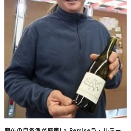
スペイン・カタルーニャのすい星の如くに現れて、
いきなりトビッキリ美味しいワインを造りあげたCosmicのサルバ
ドールもジャンフランソワ・ニックとYoyoさんのワインが大好き
だ。
南仏の自然派が結集La Remiseラ・ルミー