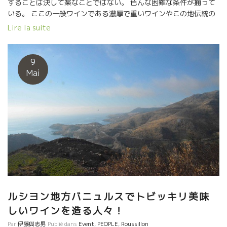
することは決して楽なことではない。 色んな困難な条件が揃って
いる。 ここの一般ワインである濃厚で重いワインやこの地伝統の
VIN DOUX NATUREL酒精強化ワイン“Banyuls”が売れない。 今ま
Lire la suite
でどうりことをやっていては経営が成り立たない。 既に多くの醸
造所、農協までもが倒産している。 バニュルスの山の斜面の葡萄
園が引き抜かれたりして景観が変わりつつある。 そんな中でも、
9
勇敢にも参入してくる人達もいる。 すべて自然派ワインの造り手
Mai
だ。 数年前にローヌの有名ネゴシアンが参入したけど、数年で諦
めて撤退している。 理由は簡単だ。 １－急斜面のシスト土壌では
畑仕事が機械化できない。 ２－よって人的労力によるしかない。
人件費がかかる。 ３－その労力に比較して生産量が極端に少な
い。 ４－だから他の地域と比較して価格は当然高くなる。高いと
更に売れない。 この４つをクリアできた醸造家のみが生き残れる
産地である。 将来的に、小規模で特徴あるトビッキリ美味しい自
然派ワインの造り手しか生き残れないだろう。 Bruno DUCHENE
ブルノ・デュシェンヌの発案で始まった醸造CAVEの9 CAVESに
は、多くの新人がこのバニュルスでのワイン造りに挑戦してい
る。 フランスNO1に美しい葡萄園のバニュルスを守るためにも是
ルシヨン地方バニュルスでトビッキリ美味
非頑張ってもらいたい。 独自でこの地に根を張ろうとして参入し
しいワインを造る人々！
てきた人達も応援したい。 昨年はピオシュの林さん達が訪問して
Par
伊藤與志男
Publié dans
Event
,
PEOPLE
,
Roussillon
くれたバニュルス、これからの季節は最高ですよ！ 写真の海岸の