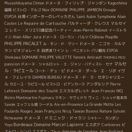
ドメーヌ・フィリップ・ジャンボン
Kagoshima
Musashikoyama
Chinon
Nice
DOMAINE PHILIPPE JAMBON
Groupe
福岡
ビストロ・マルゴ
ESPOA
台湾インポーターのレベッカさん
Symphonie
Saint Aubin
Alain
Le Repaire de Cartouche
パルティーダ・クレウス
マルセイ
Castex
ユ
レミー・スリエ50歳記念パーティー
Jean-Pierre Robinot
イーストラ
Jura
Alain Allier
イン
ドメーヌ・ローラン・バルツ
Château Poupille
PHILIPPE PACALET
ドメーヌ・ニコラ・カルマ
ル・モン・ド・マリー
ラン
ビオジョレーヌ
自然派ワイン
レ・ぺニタント
パリ観光
ESPOA
Shinkawa
DOMAINE PHILIPPE VALETTE
Yannick Amirault
THOMAS PICO
マルセ
passion
ドメーヌ・シャルロット・エ・ジャン・バティスト・セナ
ル・ラピエール
コート・デュ・ピ
ドメーヌ・ダール・エ・リボ
イヴ
ォ・フェレイラ
ドメーヌ・ド・ラ・セネシャリエー
DAMIEN BUREAU
ル
アンダルシア
カミーユ・ラピエール
ビストロ・ビアンカーラ
Pierre
Domaine des Soulié
エスカルポレット
Laforest
Jean-Francois NIQ
Bistro Montmartre
Fujimaru
ラモン・サヴェドラ
ヴィニ・シュッド見本市
Savoie
エッフェル塔
シードル
Aix-en-Provence
La Grande Motte
Les
Jean François Nicq
Taiwan Buvons Nature
Foulards Rouges
Sylvain
ドメーヌ・ドミニック・ドゥラン
Richeaume
シャトー・カンボン
Bordeaux
Domaine Marcel Lapierre
エスポア
Corbieres
ビ
Yoyo
ストロ・シンバ
domaine de l'anglore
Jean Foillard
エスポア・ゴトー