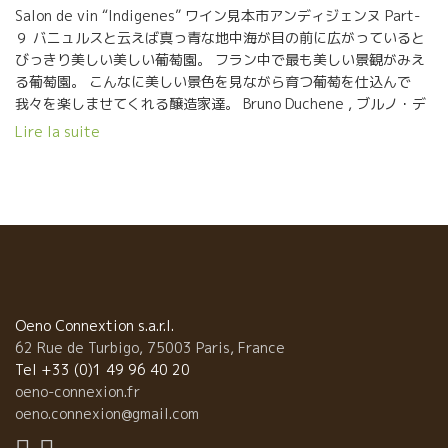
Salon de vin “Indigenes” ワイン見本市アンディジェンヌ Part-
裏にあるシスト岩盤の山の斜面に葡萄園は広がっている。 葡萄園
９ バニュルスと云えば真っ青な地中海が目の前に広がっていると
からの景色は絶景です！ 海水浴もできますよ！ 遊びに来てくださ
びっきり美しい美しい葡萄園。 フラン中で最も美しい景観がみえ
い！
る葡萄園。 こんなに美しい景色を見ながら育つ葡萄を仕込んで
我々を楽しませてくれる醸造家達。 Bruno Duchene , ブルノ・デ
ュシェンヌはブースを持っていないけど会場を歩き回って盛り上
Lire la suite
げていた。 Alain アランは、ずっとこの急斜面の段々畑を耕して
きて体力の限界を感じて３年前にJordyジョルディ・ペレズにル・
カゾ・デ・マイヨルをバトンタッチした。 屈強なアランが力の限
り尽くした急斜面の重労働を必要な畑を引き継げるのは、この人
Jordyジョルディしかいない。 Jordyジョルディは元プロ・ラグビ
ーマン、体力には自信がある。ル・カゾ・デ・マイヨルを引継い
で３年、トビッキリ美味しいワインを造ってくれている。 私の大
好きなル・カゾ・デ・マイヨルを継続してくれたJordyジョルデ
ィ。天はル・カゾ・デ・マイヨルを捨てなかった。
Oeno Connextion s.a.r.l.
62 Rue de Turbigo, 75003 Paris, France
Tel +33 (0)1 49 96 40 20
oeno-connexion.fr
oeno.connexion@gmail.com