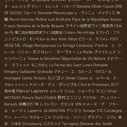
ヌ・ムレシップ
Domaine Olivier Cousin
マリー・エレンヌ・バカーブ
ERIC
Domaine Mouressipe
沖
DE SOUSA
フルーリ
レ・ヴィニュ・ドリヴィエ
Rhône sud
縄
Ardèche
Pierre Overnoy
Place de la République
Ramon
Beaune
スペイン自然派ワイン見本市
Côte
France
Domaine de la Borde
du Py
第二回台湾自然派ワイン試飲会
Crozes-Hermitage
ビストロ・フラ
H2O
コン
ビストロ・モンマルトル
Aux Amis Tokyo
ピエール・ラフォレ
VEGETAL
Village Montpeyroux
La Tortuga
Catalunya
マルセル・エ・ク
ボジョレー・ヌーヴォー
プイイヒュメ
シ
レール・リショー
La Pioche
ャンパーニュ
エドワー
Taiwan la Deuxième Dégustation de Vin Nature
ド・ラフィット
Domaine
モニカさん
La Ferme des Sept Lunes
Grégory Guillaume
Granada
マチュー・エ・カミーユ・ラピエール
ルシヨン
Olivier Cousin
montagne Sainte Victoire
ル・ルペール・ド・
ドメーヌ・デュ・ポッシブル
カルトゥッシュ
C'est le Printemps 2017
Marcel Lapierre
Oriol
地中海
メドック
ジュル・ショーヴェ
マコン
ARTIGAS
野村ユニソン
OSAKA
Prieure Roch
アクセル・プリュファー
Banyuls
収穫2017年
VIN
ドメーヌ・デ・フラー
レストラン・グラン８
アンジェ
ル・ルージュ
Groupe STC
Catalogne
Lapierre
JAJAKISTAN
カタルーニャ
ダミアン・コクレ
サン・トーバン
ジェローム・ソリーニ
東
コスミック
Domaine des Soulié
京・六本木
Strasbourg
Tarragona