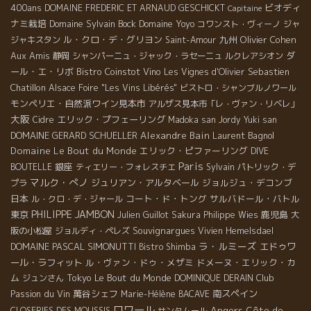
400ans
ビオディ
DOMAINE FREDERIC ET ARNAUD GESCHICKT
Capitaine
ナミ栽培
Domaine Sylvain Bock
Domaine Yoyo
コワンスト・ヴィーノ
ジャ
ル・クロ・デ・グリヨン
九州
Olivier Cohen
ジャキスタン
Saint-Amour
Aux Amis
ダ
静岡
シャンパーニュ・ジャック・ラセーニュ
ルクレアシオン
ール・エ・リボ
Bistro Coinstot Vino
Sebastien
Les Vignes d'Olivier
Chatillon
Alsace Foire "Les Vins Libérés"
ビストロ・シャンブルノワール
モンペリエ・自然派ワイン見本市
アルザス見本市「レ・ヴァン・リベレ」
大阪
エリック・プフェーリング
Cidre
Madoka san
Jordy
Yuki san
DOMAINE GERARD SCHUELLER
Alexandre Bain
Laurent Bagnol
Domaine Le Bout du Monde
エリック・ピファーリング
DIVE
Paris
銀座
BOUTELLE
ティエリー・フォレスチエ
Sylvain
パトリック・デ
マルク・ぺノ
ジュリアン・アルタベール
ジョルジュ・デコンブ
プラ
日本
コート・ド・トング
サルバドール・バトル
ル・クロ・デ・ジャール
PHILIPPE JAMBON
東京
鹿児島
Julien Guillot
Sakura
Philippe Wies
大
Souvignargues
阪の小松屋
ジョルディ・ペレズ
Vivien Hemelsdael
ラ・ルミーズ
DOMAINE PASCAL SIMONUTTI
エドゥワ
Bistro Shimba
ール・ラフィット
ル・ヴァン・ドゥ・メザミ
ドメーヌ・エリック・カ
ム
Tokyo
Le Bout du Monde
Club
ジュンさん
DOMINIQUE DERAIN
Passion du Vin
萬谷シェフ
南スペイン
Marie-Hélène BACAVE
ロワール
Angers
Côte de
CLOSERIES DES MOUSSIS
サンタムール