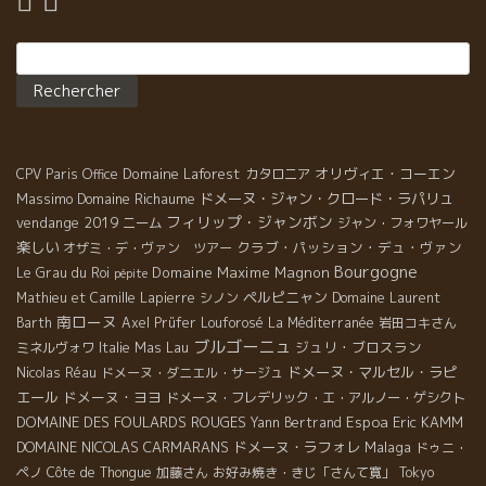
Rechercher :
Domaine Laforest
オリヴィエ・コーエン
CPV Paris Office
カタロニア
Massimo
Domaine Richaume
ドメーヌ・ジャン・クロード・ラパリュ
フィリップ・ジャンボン
vendange 2019
ニーム
ジャン・フォワヤール
楽しい
クラブ・パッション・デュ・ヴァン
オザミ・デ・ヴァン ツアー
Bourgogne
Domaine Maxime Magnon
Le Grau du Roi
pépite
ペルピニャン
Mathieu et Camille Lapierre
シノン
Domaine Laurent
南ローヌ
Barth
Axel Prüfer
Louforosé
La Méditerranée
岩田コキさん
ブルゴーニュ
Mas Lau
ジュリ・ブロスラン
ミネルヴォワ
Italie
ドメーヌ・マルセル・ラピ
Nicolas Réau
ドメーヌ・ダニエル・サージュ
エール
ドメーヌ・ヨヨ
ドメーヌ・フレデリック・エ・アルノー・ゲシクト
DOMAINE DES FOULARDS ROUGES
Espoa
Eric KAMM
Yann Bertrand
DOMAINE NICOLAS CARMARANS
ドメーヌ・ラフォレ
Malaga
ドゥニ・
ペノ
Côte de Thongue
加藤さん
お好み焼き・きじ「さんて寛」
Tokyo