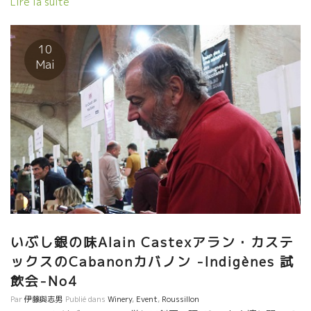
Lire la suite
う。 ６月１１日 インポーター・サンフォニー社にてテースティ
ングできます。 10時半から１７時までです。 サンフォニー東京事
務所 東京都中央区銀座4-13-3 ACN銀座ビル４F TEL
10
03-5565-8992
Mai
いぶし銀の味Alain Castexアラン・カステ
ックスのCabanonカバノン -Indigènes 試
飲会-No4
Par
伊藤與志男
Publié dans
Winery
,
Event
,
Roussillon