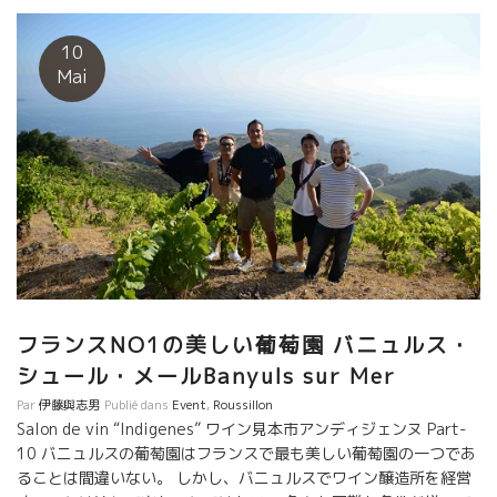
す。願いがすべてかなうように、ドメーヌの名前はPossible。
そして、先生役のジャン・フランソワ・ニックがいた。 YOYOの
ハートは動いていた、と云うより決定していた。 その時、自分の
10
家とジャン・フランソワの家との距離が31kmだった。 その数年
Mai
後、 愛に碇を下ろして不動になった。 強烈な情熱を持った女性
だ。 YOYOのワインはエモーションが伝わってくる。 ジャン・フ
ランソワ・ニックと一緒になってからは特にエモーションが深く
強くなった。 OYOの畑はバニュルスの山側の北斜面に面してい
る。だから葡萄が熟して酸が残せる。 今日の試飲では、この二つ
ワインが群を抜いて美味しくエモーショナルだった。 ★LA
Vierge Rouge ラ・ヴィエルジュ・ルージュ★ ジャン・フラン
ソワと共同で醸すラムールなエモーションが一杯のワイン
★Akoibon アコワボン★ バニュルスのシスト土壌のムールヴェ
ードルとグルナッシュをMC醸造で３週間のマセラッション。
フランスNO1の美しい葡萄園 バニュルス・
シュール・メールBanyuls sur Mer
Par
伊藤與志男
Publié dans
Event
,
Roussillon
Salon de vin “Indigenes” ワイン見本市アンディジェンヌ Part-
10 バニュルスの葡萄園はフランスで最も美しい葡萄園の一つであ
ることは間違いない。 しかし、バニュルスでワイン醸造所を経営