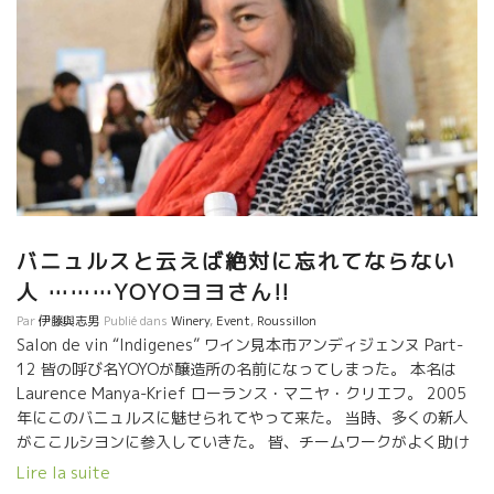
含めてパリにやっていた醸造家達。 ★Bruno DUCHENE ブルノ・
デュシェンヌ醸造★ ルシヨン地方からはBanyulsバニュルスの９
cavesを立ち上げたリーダーのブルノ・デュシェンヌ、 バニュル
スのシスト土壌の南とは思えないほどの爽やかさを持ったワイン
を醸すブルノ・デュシェンヌ。 ★Clos Leonine クロ・レオニ
ヌ醸造★ そして、バニュルスの隣村Argelesアルジュレス村から
は、Leonin レオニン醸造のステファン・モラン ２００５年に醸造
所立ち上げた。花崗岩土壌からセミ・マセラッション・カルボニ
ック醸造で醸す軽快で爽やかさなワインを醸す。もう一つのパッ
ションは音楽、ギターとドラムをこなすステファン。 ★Le
Bout du Monde ル・ブー・デュ・モンド醸造★ 同じくルシヨン地
バニュルスと云えば絶対に忘れてならない
方の山からは、Le Bout du Monde ル・ブー・デュ・モンド醸造
人 ………YOYOヨヨさん!!
のエドワード・ラフィットも来ていた。 ローヌのカーヴ・エステ
Par
伊藤與志男
Publié dans
Winery
,
Event
,
Roussillon
ザルグ農業組合にて醸造長を経験して、師匠のジャン・フランソ
Salon de vin “Indigenes” ワイン見本市アンディジェンヌ Part-
ワ・ニックを追って2005年にルシオン地方にやって来た。典型的
12 皆の呼び名YOYOが醸造所の名前になってしまった。 本名は
な自然派ワインの果実味が全面にでた飲みやすいワイン醸す。
Laurence Manya-Krief ローランス・マニヤ・クリエフ。 2005
★Domaine du Possible ドメーヌ・デュ・ポッシブル
年にこのバニュルスに魅せられてやって来た。 当時、多くの新人
醸造★ ルシヨン地方の山の上に畑。エドワード・ラフィットと元
がここルシヨンに参入していきた。 皆、チームワークがよく助け
農協の建物を共有するロイック・ルール。シスト、グネス土壌か
合いながら伸びてきた。 全員が、醸造はフラール・ルージュのジ
Lire la suite
ら超自然な造りからスーット体に入っていく美味しいワインを醸
ャン・フランソワ・ニックに教わった。 その中にYOYOがいた。