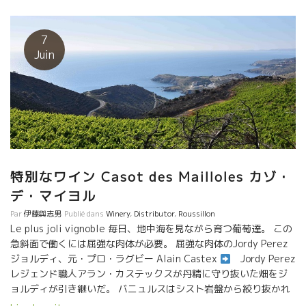
た
ワクワクする気持ちを抑えつつ途中ジョルディを拾って畑へ
向かう。 山道をくねくねと登り、着いたのは少し前 日本にも入荷
したクロ・ド・タイラックの畑。2005年まで先代アランが造って
7
いたがその後この区画のキューヴェはリリースされていなかっ
Juin
た。ドメーヌが所有する畑のなかでも一番の傾斜で海側に位置す
る。 実際に来てみると傾斜は想像を超えた。どうやって仕事をし
ているの？？まさに命懸けだ。 クロ・ド・タイラック。 ジョルデ
ィが2016年に復活させた区画。 このことをアランに内緒にしてい
たジョルディがワインが出来た時アランにブラインドで飲ませた
というエピソードがある。一発で言い当てたアラン。思い入れが
強い。嬉しかっただろうな。 白と黒の両方の葡萄が植わる混植の
この区画にしか出せない味わい。ルシヨンなのにブルゴーニュの
特別なワイン Casot des Mailloles カゾ・
グランヴァンのように軽快かつ繊細。余韻は長く旨味が溶け込ん
デ・マイヨル
でいる。 その後カーヴに戻り来月日本に入ってくる新しいキュー
Par
伊藤與志男
Publié dans
Winery
,
Distributor
,
Roussillon
ヴェを含む2017年ヴィンテージを試飲させてもらいました。 リリ
Le plus joli vignoble 毎日、地中海を見ながら育つ葡萄達。 この
ースはサンフォニーにて９月〜10月を予定しています。乞うご期
急斜面で働くには屈強な肉体が必要。 屈強な肉体のJordy Perez
待！
ジョルディ、元・プロ・ラグビー Alain Castex
Jordy Perez
レジェンド職人アラン・カステックスが丹精に守り抜いた畑をジ
ョルディが引き継いだ。 バニュルスはシスト岩盤から絞り抜かれ
たシスト・ジュース、これ以上のミネラル感は 存在しないだろ