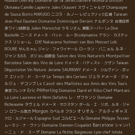
Domaine de la Sénèchalière
Nomura Unison
Houillon Overnoy
Okinawa
スヴィニャルグ
Champagne
Camille Lapierre
Jules Chauvet
de Sousa
ニコラ・ルノー
Taiwan
Bistro MARUGO
レピュブリック広場
Domaine Dominique Derain
ナルボンヌ
Jean-Paul Daumen
台湾自然
ラモンさん
派ワイン試飲会
Julien Mareschal
質販スーパー
La Dive
ニース
Biodynamie
Bouteille
ドメーヌ・パット・ルー
アラン・カステッ
Loïc
クス
リショーム ロゼ
Nakayama Yoshinori san
Bois Moisset
ROURE
ローラン・バニョル
ルネ・
がんちゃん
ジャン・フォワイヤール
ジャン
Salon des Vins Naturels Montpellier
B.B.B. ボジョレ試飲会
Barcelona
Salon des Vins de Loire
ドメーヌ・バティスト・クザン
Taiwan
Jerome SAURIGNY
Dégustation Vin Nature
ドメーヌ・シルヴァン・ボッ
Le Temps des Cerises
ジュラ
ドメーヌ・ジョ
ク
エリック・ド・スーザ
ルジュ・デコンブ
Le Casot des Mailloles
aux Amis des Vins Tours
Eric Pfifferling
Domaine Dard et Ribo
Chef Mantani
東京フレンチ
レ・ザフランシ
Domaine
La Loire
Laurence et Rémi Dufaitre
Richeaume
タヴェル
ドメーヌ・セクスタン
ダール・エ・リボ、ルネ・ジャ
Morgon
オリオル・アルティギャス
ン
ロワール地方
カベルネ フラン
Espagne Sud
コルビエール
クロ・ルジャール
Domaine Philippe Tessier
Barcelone
Domaine Damien Coquelet
シャンパ
ムーラン・ナ・ヴァン
ーニュ・ド・スーザ
Lyon chef Ishida
Domaine La Petite Baigneuse