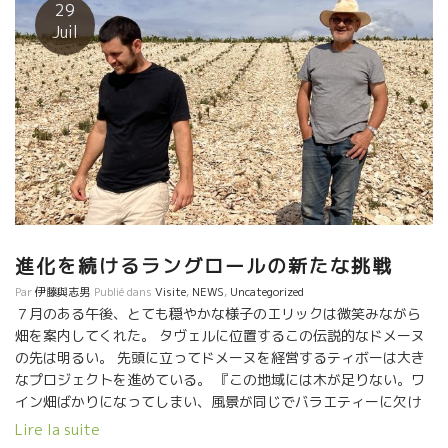
29
Juil
進化を続けるラングロールの新たな挑戦
Par
伊藤與志男
Publié dans
Visite
,
NEWS
,
Uncategorized
７月のある午後、とても穏やかな様子のエリックは微笑みながら
畑を案内してくれた。 タヴェルに位置するこの伝説的なドメーヌ
の先は明るい。 先頭に立ってドメーヌを経営するティボーは大き
なプロジェクトを進めている。 『この地域には木が足りない。ワ
イン畑ばかりになってしまい、風景が同じでバラエティーに欠け
る。』とふと悲しそうに言った。 しかし、彼らは多様な生物が共
Lire la suite
存できる環境に戻していくため、ワイン生産者としてできること