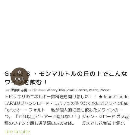
リエはシラ・グルナッシュ・サンソー、熟度高く、しっかりとし
た骨格ありながら、後味でオレンジのような酸が心地よい。2017
年からはぶどう畑も自分の所有となり、思い通りの作業ができた
というヴァランタンの2017年は凄い！ 筆 竹下
6
Grand 8 ・モンマルトルの丘の上でこんな
Oct
ワインを飲む！
Par
伊藤與志男
Publié dans
Winery
,
Beaujolais
,
Centre
,
Resto
,
Rhône
トビッキリのエネルギー飲料達を開けました！！ ★Jean-Claude
LAPALUジャンクロード・ラパリュの限りなく水に近いワインEau
Forteオー・フォルト 私が個人的に最も飲みたいワインの一
つ。 『これ以上ピュアーに造れない！』ジャン・クロード ガメ品
種のワインで最も透明感のある液体。 ガメでも花崗岩土壌で、
こんなワインが造れるんだ、と驚かされたワイン。遠くに伸びて
Lire la suite