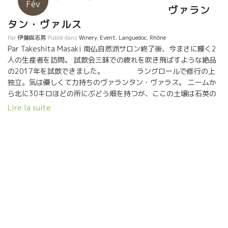
Fév
ヴァラン
タン・ヴァルス
Par
伊藤與志男
Publié dans
Winery
,
Event
,
Languedoc
,
Rhône
Par Takeshita Masaki 南仏自然派サロン終了後、今まさに輝く2
人の生産者を訪問。 試飲会三昧での疲れを吹き飛ばすような絶品
の2017年を試飲できました。 ラングロールで修行の上
独立。気は優しくて力持ちのヴァランタン・ヴァラス。 ニームか
ら北に30キロほどの所にぶどう畑を持つが、ここの土壌は石英の
混ざる砂質土壌。 昔から、ラングドックの濃いワインの酸を与え
Lire la suite
るためのブレンド用ワインとして使われていた歴史もある、この
地区のワインの特徴はラングドックとは思えない、綺麗な酸。 熟
度は高く、アルコール度数もあるのに酸があるのだ。 ソーヴィニ
ョンはプレスの最初、中間、最後と3つ分けて醸造。最初のプレス
は14.5度で柑橘系。中間は14.5度で洋ナシ系。最後のプレスは15
度で洋ナシ系だが酸も強い。 これらがブレンドされゴエロンとな
る。 ソーヴィニョンの15日間マセシオンはエキゾチックな味わ
い。 ロゼのランディにはグルナッシュメインにサンソー、シラー
のプレスジュースがブレンド。 素晴らしい活き活きしてアロマテ
イックな出来。 ヴォアラのシラはジューシー！なんでシラがこん
なに果実味豊か、ぶどうジュースみたいになるのか不思議だ。 ロ