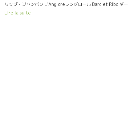
リップ・ジャンボン L’Angloreラングロール Dard et Ribo ダー
ル・エ・リボ シャンパーニュのJacque LASSAIGNEジャック・ラ
Lire la suite
セーニュまである。 何ということだ！ 最もホテルでサーヴィスし
にくいジャンボンが何とグラスワインで提供されていた。 迷わず
一杯！ Hotel BOMA ストラスブールにて