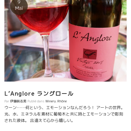
9
ン造りを科学的観点から真正面に取り組んでいる。 やっと、待ち
Mai
に待った人物が出てきた。 彼女のアヌクは東洋系フランス人。 だ
らから、時々フランスに来てフランスの蔵を周って研究してい
る。 フィリップ・パカレ、ドミニック・ドゥラン、フィリップ・
ジャンボン、ラングロール、ヴァランタン・ヴァレスなど 色んな
タイプの醸造家と逢って勉強している。 何より人間性が良い。
山が好きで暇がればピレネーの山に入る。自然を尊重して心より
愛している。 まだ、キチットした醸造設備が整っているわけでは
ない。 物理的要素が少しずつ整ってくるだろう。 色んな要素から
見て本気で将来が楽しみな人がでたものだ。 ずっと見守りたい人
だ。 2017年産も素晴らしかった。
L’Anglore ラングロール
Par
伊藤與志男
Publié dans
Winery
,
Rhône
ウーン……何という、エモーションなんだろう！ アートの世界。
光、水、ミネラルを素材に葡萄木と共に時とエモーションで彫刻
された液体。 出逢えて心から嬉しい。