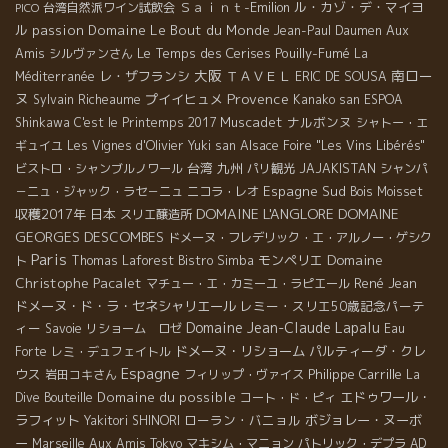
Ｓａｉｎｔ-Emilion
ル・カゾ・デ・マイヨ
台湾自然派ワイン試飲会
PICO
ル
passion
Domaine Le Bout du Monde
Aux
Jean-Paul Daumen
Amis
Le Temps des Cerises
Pouilly-Fumé
シルヴァンさん
La
大阪
南ロー
レ・ザフランシ
ＴＡＶＥＬ
Méditerranée
ERIC DE SOUSA
ヌ
Provence
プイイヒュメ
Sylvain Richeaume
Kanako san
ESPOA
Muscadet
ナルボンヌ
Shinkawa
C'est le Printemps 2017
シャトー・エ
ギュイユ
Les Vignes d'Olivier
Yuki san
Alsace Foire "Les Vins Libérés"
台湾
九州
ビストロ・シャンブルノワール
パリ観光
JAJAKISTAN
シャンパ
Espagne Sud
－ニュ・ジャック・ラセ－ニュ
ニコラ・レオ
Bois Moisset
DOMAINE L'ANGLORE
DOMAINE
収穫2017年
日本
スリエ醸造所
GEORGES DESCOMBES
ドメーヌ・フレデリック・エ・アルノー・ゲシク
Paris
Domaine
モンペリエ
ト
Thomas Laforest
Bistro Simba
Christophe Pacalet
René Jean
マチュー・エ・カミーユ・ラピエール
ドメーヌ・ド・ラ・セネシャリエール
レミー・スリエ50歳記念パーテ
Domaine Jean-Claude Lapalu
ィー
Savoie
リショーム ロゼ
Eau
ドメーヌ・リショーム
パルティーダ・クレ
Forte
レミ・デュフェイトル
Espagne
ウス
Philippe Carrille
岩田コキさん
フィリップ・ヴァイス
La
Domaine du possible
エドゥワール・
Dive Bouteille
コート・ド・ピィ
ラフィット
ローラン・バニョル
ボジョレー・ヌーボ
Yakitori SHINORI
ー
Marseille
Aux Amis Tokyo
マキシム・マニョン
パトリック・デプラ
AD