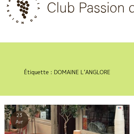
Skip
to
content
Étiquette :
DOMAINE L’ANGLORE
23
Avr