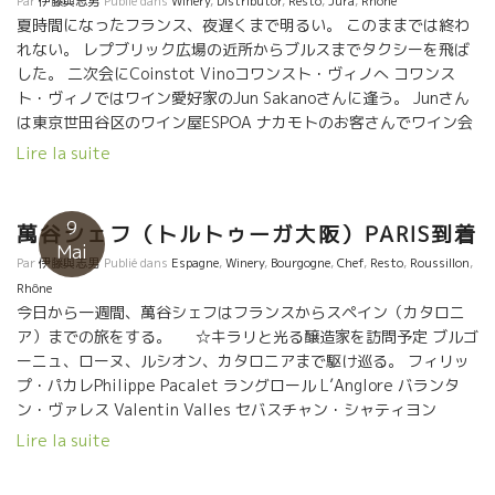
Par
伊藤與志男
Publié dans
Winery
,
Distributor
,
Resto
,
Jura
,
Rhône
夏時間になったフランス、夜遅くまで明るい。 このままでは終わ
れない。 レプブリック広場の近所からブルスまでタクシーを飛ば
した。 二次会にCoinstot Vinoコワンスト・ヴィノへ コワンス
ト・ヴィノではワイン愛好家のJun Sakanoさんに逢う。 Junさん
は東京世田谷区のワイン屋ESPOA ナカモトのお客さんでワイン会
にて何度かお逢いしている。 なんと、偶然にもパリで逢うとは凄
Lire la suite
い確率。 これはめでたい。一緒一杯楽しまなければ、てなわけで
トビッキリ美味しいワインを開けました。 迷わず L’Anglore ラン
グロールの Vintage2015 を開けた。 イヤー、美味しい！！なん
9
萬谷シェフ（トルトゥーガ大阪）PARIS到着
という液体だ！ J’adore L‘Anglore!! 話しも弾んで、もう少し飲み
Mai
Par
伊藤與志男
Publié dans
Espagne
,
Winery
,
Bourgogne
,
Chef
,
Resto
,
Roussillon
,
たい。 ２本目に、これまたトビッキリ美味しい、ジュラ地方のユ
Rhône
グ・ベゲの Hughes Beguet のプルサールを開けた。 なんて、美
今日から一週間、萬谷シェフはフランスからスペイン（カタロニ
味しいんだろう！ １０年ぶりにフランスに来た萬谷シェフとホ
ア）までの旅をする。 ☆キラリと光る醸造家を訪問予定 ブルゴ
ントに楽しいひと時を過ごしました。 明日から久々の萬谷さんと
ーニュ、ローヌ、ルシオン、カタロニアまで駆け巡る。 フィリッ
の道中を楽しむとしよう。
プ・パカレPhilippe Pacalet ラングロール L’Anglore バランタ
ン・ヴァレス Valentin Valles セバスチャン・シャティヨン
Sebastien Chatillon フラール・ルージュFoullards Rouges ヨヨ
Lire la suite
Yoyo コスミックCosmic オリオル・アルティギャスOriol Artigas
今夜は前夜祭 シャルル・トゴール空港到着後、ここ即、パリの自