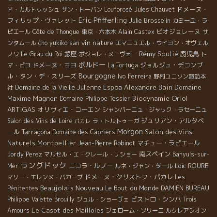
ドメーヌ・
ド・カルトゥッシュ
サン・トーバン
Louforosé
Jules Chauvet
Eric Pfifferling
フィリップ・ヴァレット
Julie Brosselin
カミーユ・ラ
ビオジョレーヌ
ピエール
Côte de Thongue
東京・六本木
Alain Castex
サ
vin nature
ンタムール
cho yukiko san
エマニュエル・ウイヨン・オヴェル
銀座
Rémy Soulié
鹿児島
ノワ
Le Grau du Roi
ボジョレ・ヌーヴォー
ト
ボルドー
ドメーヌ・ヨヨ
ジョルジュ・デコンブ
マ・ピコ
La Tortuga
Bourgogne
ル・タン・デ・スリーズ
Ivo Ferreira
野村ユニソン諏訪本
Domaine de la Vieille Julienne
Espoa
Alexandre Bain
Domaine
社
Oriol
Maxime Magnon
Biodynamie
Domaine Philippe Tessier
ARTIGAS
オリヴィエ・コーエン
シャンパーニュ・ジャック・ラセーニュ
ジュリアン・アルタベ
Salon des Vins de Loire
ラ・トルトゥーガ
パカレ
Morgon
ール
Salon des Vins
Tarragona
Domaine des Capriers
Naturels Montpellier
マチュー・ラピエール
Jean-Pierre Robinot
南スペイン
Jordy Perez
マルセル・エ・クレール・リショー
Banyuls-sur-
ラングドック
ニコラ・ルノー
Loïc ROURE
Mer
ルネ・ジャン・ダール
ドメーヌ・クリストフ・パカレ
マリー・エレンヌ・バカーブ
Les
Beaujolais Nouveau
Le Bout du Monde
Pénitentes
DAMIEN BUREAU
ビストロ・シンバ
Philippe Valette
Brouilly
ジュル・ショーヴェ
Trois
Le Casot des Mailloles
Amours
ジェローム・ソリーニ
ルクレアシオン