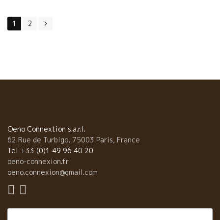
ャンフランソワ・ニックはルシオン地方を革命的に変えた人物
Posts
だ。 ジャンフランソワ・ニックの伴侶のYOYOさんのワインもあ
1
2
り。 そして、ジャンフランソワ・ニックの親友でもあり、今では
navigation
世界的な人気ワインになってしまったエリック・プフェーリング
のラングロールまで揃っている。 パリでもなかなか手に入らない
ワインだ。 旅先の移動中に、駅でこんなワインを飲めるなんて、
夢のようだ。 小松屋は凄い！！ 感謝！であります。 ヒロヨさん
が笑顔で迎えてくれました。 わかりやすい自然派ワインの説明
POP Passion et Natureパッション・エ・ナチュールの店内に
は、至る所に、自然派ワインとは？ わかりやすく説明文が書かれ
ている。 偶然この店に入った人には、自然派ワインという言葉自
体知らない人が多い、何とか自然派ワインのことを、分かっても
Oeno Connextion s.a.r.l.
らおうとの努力には、頭が下がる思いです。感謝！感謝！
62 Rue de Turbigo, 75003 Paris, France
Tel +33 (0)1 49 96 40 20
oeno-connexion.fr
oeno.connexion@gmail.com
Rechercher :