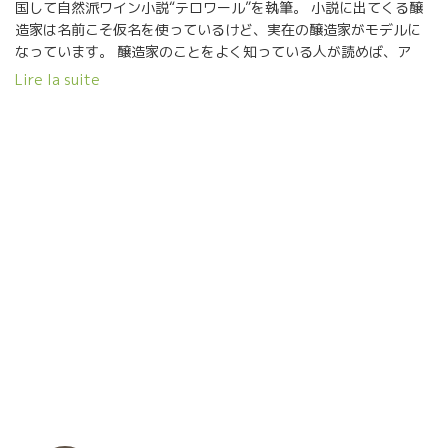
国して自然派ワイン小説“テロワール”を執筆。 小説に出てくる醸
造家は名前こそ仮名を使っているけど、実在の醸造家がモデルに
なっています。 醸造家のことをよく知っている人が読めば、ア
ッ！これはマルセルだ、ポールだ、と判るはず。 ソムリエ志望の
Lire la suite
日本青年がレストランで修業して、ついにはフランスまで渡って
のパリのレストランで修業して、自然派ワインに巡りあって、ま
た色んな人達と出逢い繋がっていく物語です。 これからソムリエ
になろうという若者、もう既に活躍しているソムリエさん、自然
派ワインに取り組んでいるショップの人、ビストロ経営者、参考
になることが一杯出てきます。 何より誰よりもVin Nature好きの
北川さんが書いた小説です。面白いよ！！ 久々に一緒にビストロ
Coinstot Vinoコワンスト・ヴィノにやって来た。 ここには、い
つも誰か自然派ワイン飲んべが集まっている。 いきなりラングロ
ールのラ・ピエール・ショードのマグナムを開けた。 マグナム一
本では足りなくニコラ・ルノーNicolas RenaudのVieux Sageヴ
ィユ・サージュも開けた。 イヤー！美味しかった。 イヤー！楽
しかった。 ――――――――――― ショップの人達へ 北川さん、
この小説に関しては自費出版です。 お店でも是非、紹介・販売し
てやってください。 私のお勧めです。 モデルになった醸造家
ブラインドクイズも面白いですよ！ 『テロワール 波動』 北川
ナヲ著 文芸社