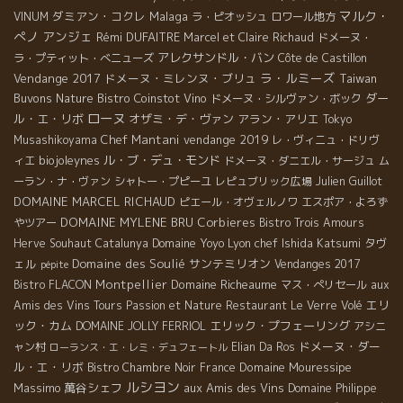
マルク・
ダミアン・コクレ
Malaga
VINUM
ラ・ピオッシュ
ロワール地方
ぺノ
アンジェ
Rémi DUFAITRE
Marcel et Claire Richaud
ドメーヌ・
アレクサンドル・バン
ラ・プティット・べニューズ
Côte de Castillon
ラ・ルミーズ
Vendange 2017
ドメーヌ・ミレンヌ・ブリュ
Taiwan
Buvons Nature
Bistro Coinstot Vino
ダー
ドメーヌ・シルヴァン・ボック
ローヌ
ル・エ・リボ
オザミ・デ・ヴァン
アラン・アリエ
Tokyo
Chef Mantani
vendange 2019
Musashikoyama
レ・ヴィニュ・ドリヴ
biojoleynes
ル・ブ・デュ・モンド
ィエ
ドメーヌ・ダニエル・サージュ
ム
ーラン・ナ・ヴァン
シャトー・プピーユ
レピュブリック広場
Julien Guillot
DOMAINE MARCEL RICHAUD
ピエール・オヴェルノワ
エスポア・よろず
DOMAINE MYLENE BRU
Corbieres
やツアー
Bistro Trois Amours
Domaine Yoyo
Lyon chef Ishida Katsumi
タヴ
Herve Souhaut
Catalunya
ェル
Domaine des Soulié
サンテミリオン
Vendanges 2017
pépite
Montpellier
Domaine Richeaume
Bistro FLACON
マス・ぺリセール
aux
エリ
Amis des Vins Tours
Passion et Nature
Restaurant Le Verre Volé
ック・カム
エリック・プフェーリング
DOMAINE JOLLY FERRIOL
アシニ
ドメーヌ・ダー
ャン村
Elian Da Ros
ローランス・エ・レミ・デュフェートル
ル・エ・リボ
Domaine Mouressipe
Bistro Chambre Noir
France
ルシヨン
Massimo
萬谷シェフ
aux Amis des Vins
Domaine Philippe