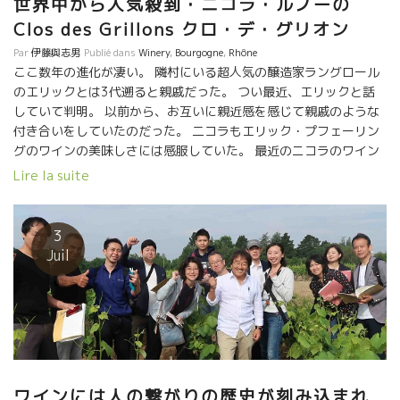
世界中から人気殺到・ニコラ・ルノーの
Clos des Grillons クロ・デ・グリオン
Par
伊藤與志男
Publié dans
Winery
,
Bourgogne
,
Rhône
ここ数年の進化が凄い。 隣村にいる超人気の醸造家ラングロール
のエリックとは3代遡ると親戚だった。 つい最近、エリックと話
していて判明。 以前から、お互いに親近感を感じて親戚のような
付き合いをしていたのだった。 二コラもエリック・プフェーリン
グのワインの美味しさには感服していた。 最近のニコラのワイン
の繊細さ、上品さはまさにそっくりになってきた。 勿論、造りは
Lire la suite
セミ・マセラッション・カルボニック醸造。時には１００％CM醸
造をやっている。 ピジャージなし、お茶の如くに葡萄房が持って
いる上品な部分だけを煎じだした、という感じ。 葡萄を発酵槽に
3
入れたら一切触らないのが基本。 Une île ユン・二ル などは、
Juil
あの荒々しいムールヴェードル品種をまるでやや濃い目のロゼワ
イン のように、淡くやさしく醸してしまう。 Prime Senso プリ
ム・サンソーは、サンソー品種とムールヴェードル品種のトビッ
キリ美味しい ロゼワイン。 どれをとっても繊細、上品という表現
が出てくる絶品ばかり。 世界から引っ張りだこというのが、理解
できる。 学校の先生から醸造家に転職してたった10年で、よくも
ここまで進化できたものだ！ ニコラ・ルノーは凄い！！ 弛まない
ワインには人の繋がりの歴史が刻み込まれ