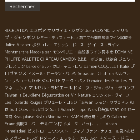
Jura
フィリッ
エスポア
オリヴィエ・クザン
COSMIC
RECREATION
プ・ジャンボン
レミー・デュフェートル
第二回台湾自然派ワイン試飲会
Julien Altaber
ボジョレー
エリック・ド・スーザ
イーストライン
Montmartre
モンペリエ・自然派ワイン見本市
Madoka san
DOMAINE
CHÂTEAU CAMBON
ジュリ・
PHILIPPE VALETTE
B.B.B. ボジョレ試飲会
プ
ブロスラン
Barcelona
ル・グロ・デュ・ロワ
Damien COQUELET
Italie
ロヴァンス
Sebastien Chatillon
ドメーヌ・ローラン・バルツ
シルヴァ
マーク・ペノ
ン・リショーム
DIVE BOUTELLE
Domaine des Griottes
ロ
マルセル・ラピエール
ドメーヌ・ジョルジュ・デコンブ
マネ・コンチ
Taiwan la Deuxième Dégustation de Vin Nature
コワンスト・ヴィーノ
Taiwan
Les Foulards Rouges
プリューレ・ロック
ラモン・サヴェドラ
和
Dégustation
モルゴン
Sud-Ouest
食
Saint Aubin
Philippe Wies
セー
Beaujoloise
Eric KAMM
ヌ河
Bistro Shimba
焼き鳥・しのり
Cabernet-
モルゴン村
Franc
質販スーパー
ドメーヌ・パット・ルー
Vivien
ビストロ・コワンスト・ヴィノ
Hemelsdael
ヴァン・ナチュール見本市ビ
ドメーヌ・ドミニ
スヴィニャルグ
ドメーヌ・エリック・カム
ム
Lyon