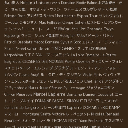
丸山宏人
Nomura Unison
Domaine Elodie Balme
お好み焼き・き
Leonis
エスカルポレット
小松屋
じ「さんて寛」
オザミ・デ・ヴァン ツアー
アルザス
Espoa Tour
Prieure Roch
Bistro Montmartre
サントヴィクト
ラモンさん
Olivier Cohen
ワール山
Mas Pellisser
ビストロ・ビアンカー
Rhône
シャンパーニュ・ド・スーザ
Granada
ラ
タラゴナ
Tokyo
サルバドール・バトル
Roppongi
ヴィニ・シュッド見本市
Assignan
Patrick Desplats
Domaine Sylvain Bock
エドワード・ラフィット
Medoc
salon de vin ''INDIGENES''
Salon L'irréel
スリエ400年記念
Kagoshima
ＳＴＣグループ
コスミック
La Loire
Domaine La Petite
Baigneuse
CLOSERIES DES MOUSSIS
Pierre Overnoy
ティエリー・フォレ
ドメーヌ・ムレシップ
グラナダ
スチエ
ル・モン・ド・マリー
シャトー・
Caves Augé
ル・クロ・デ・グリヨン
カンボン
Visite Paris
ヴィヴィア
石田シェフ
アンダルシ
ン・エメルスダール
シェフ・ロドルフ
Chef Ishida
Barcelone
ア
Symphonie
Côte de Py
ジャジャキスタン
Estezargue
Marcel Lapierre
Domaine Damien Coquelet
コー
Chinon
Minervois
ト・ド・ブルイイ
DOMAINE PASCAL SIMONUTTI
ジュラ
ミュスカデ
domaine de l'anglore
リレール見本市
DOMAINE ERIC KAMM
Lapierre
Nicolas Renaud
マス・ロー
montagne Sainte Victoire
レ・ぺニタント
Fleurie
イヴォ・フェレイラ
THOMAS PICOT
エスポアグ
Yann Bertrand
ループ
自然派ワイン
Bistro MARUGO
東京・鴬谷
Vin Nature BIM