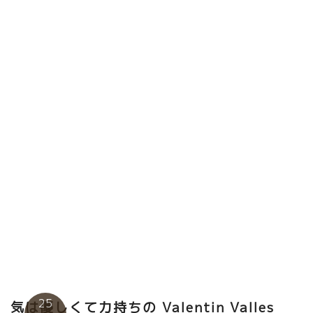
オ栽培に年月が過ぎた３年程前から、ワインに酸が残り、発酵も
順調に進むようになった。最近のムレシップは、還元もなく素晴
らしい酸と果実味のバランスがとれて素晴らしくなった。
★Daniel Sage ダニエル・サージュ（北アルデッ
シュ） 最近のダニエルのワインは、自分が目指してきたスタイ
ルが完成しつつあるのではと思う。透き通るばかりの透明感、ス
ーット伸びてくる涼しいミネラル、やさしい果実味、バランスが
凄い。 熱狂的な自然派ワインのファンだったダニエル。自分の造
りたいスタイル、狙っていたスタイルは最初から決まっていたの
だろう。このアルデッシュ土壌と葡萄、そして自分の造り仕方が
明確になったのだろう。凄いプレシジョンを感じる。
25
気は優しくて力持ちの Valentin Valles