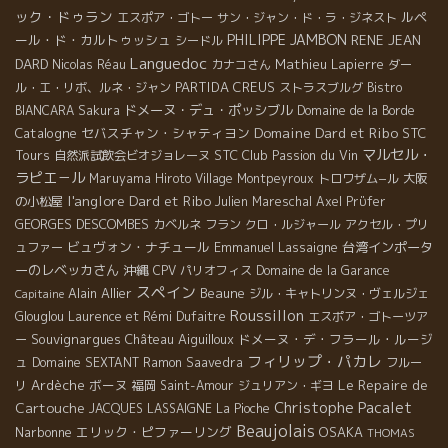
ック・ドゥラン
ルペ
エスポア・ゴトー
サン・ジャン・ド・ラ・ジネスト
PHILIPPE JAMBON
ール・ド・カルトゥッシュ
RENE JEAN
シードル
Languedoc
DARD
Mathieu Lapierre
Nicolas Réau
カナコさん
ダー
PARTIDA CREUS
ル・エ・リボ、ルネ・ジャン
ストラスブルグ
Bistro
ドメーヌ・デュ・ポッシブル
BIANCARA
Sakura
Domaine de la Borde
Domaine Dard et Ribo
Catalogne
セバスチャン・シャティヨン
STC
マルセル・
Tours
STC
Club Passion du Vin
自然派試飲会ビオジョレーヌ
ラピエ－ル
Maruyama Hiroto
Village Montpeyroux
トロワザム−ル
大阪
l'anglore
Dard et Ribo
の小松屋
Julien Mareschal
Axel Prϋfer
GEORGES DESCOMBES
カベルネ フラン
クロ・ルジャール
アクセル・プリ
ビュヴォン・ナチュール
Emmanuel Lassaigne
台湾インポータ
ュファー
ーのレベッカさん
沖縄
CPV パリオフィス
Domaine de la Garance
スペイン
Alain Allier
Beaune
ジル・キャトリンヌ・ヴェルジェ
Capitaine
Roussillon
Glouglou
Laurence et Rémi Dufaitre
エスポア・ゴトーツア
Souvignargues
Château Aiguilloux
ドメーヌ・デ・フラール・ルージ
ー
フィリップ・パカレ
ュ
Domaine SEXTANT
Ramon Saavedra
フルー
Le Repaire de
Ardèche
ボーヌ
リ
福岡
Saint-Amour
ジュリアン・ギヨ
Christophe Pacalet
Cartouche
JACQUES LASSAIGNE
La Pioche
Beaujolais
Narbonne
エリック・ピファーリング
OSAKA
THOMAS