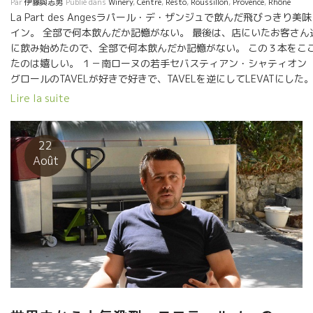
Par
伊藤與志男
Publié dans
Winery
,
Centre
,
Resto
,
Roussillon
,
Provence
,
Rhône
La Part des Angesラパール・デ・ザンジュで飲んだ飛びっきり美
イン。 全部で何本飲んだか記憶がない。 最後は、店にいたお客さん
に飲み始めたので、全部で何本飲んだか記憶がない。 この３本をこ
たのは嬉しい。 １－南ローヌの若手セバスティアン・シャティオ
グロールのTAVELが好きで好きで、TAVELを逆にしてLEVATにした
ん中のKM31 Yoyoのワインはブラインドテースティングで出て
Lire la suite
このシスト土壌のミネラル感は、絶対に外さない。 珍しく
当てました。 ３－右のオヴェルニュ地方のトビッキリ美味しいワイ
Maupertuis NEYROU-PLAGE 葡萄園がまるっきり海の浜のよ
22
土壌。どこまでも繊細さワインができる。
Août