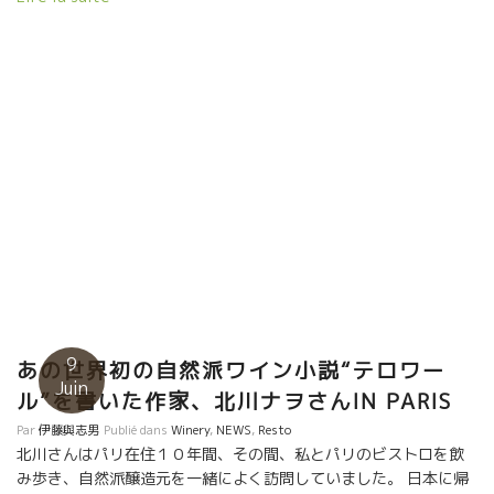
味しいお寿司屋さん“YUZU”のシェフ。 手際のよい包丁さばきで一
瞬のうちに完成。ヤー！美味しく、楽しい一期一昼でした。
9
あの世界初の自然派ワイン小説“テロワー
Juin
ル”を書いた作家、北川ナヲさんIN PARIS
Par
伊藤與志男
Publié dans
Winery
,
NEWS
,
Resto
北川さんはパリ在住１０年間、その間、私とパリのビストロを飲
み歩き、自然派醸造元を一緒によく訪問していました。 日本に帰