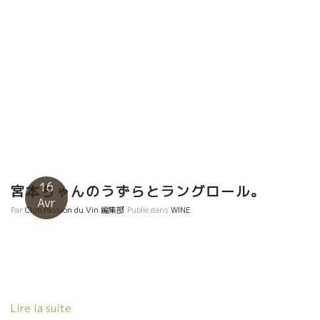
16
宮本ちゃんのうずらとラングロール。
Avr
Par
Club Passion du Vin 編集部
Publié dans
WINE
Lire la suite