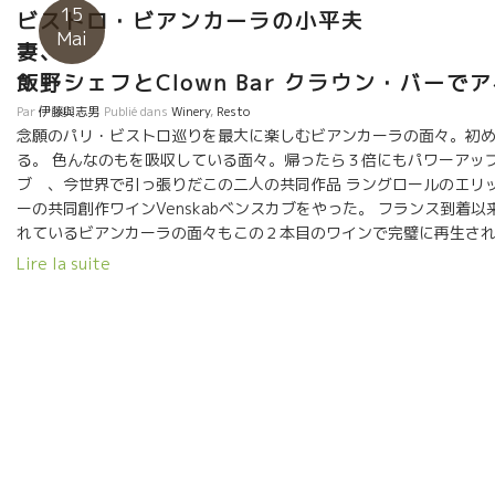
15
ビストロ・ビアンカーラの小平夫
Mai
妻
飯野シェフとClown Bar クラウン・バーで
Par
伊藤與志男
Publié dans
Winery
,
Resto
念願のパリ・ビストロ巡りを最大に楽しむビアンカーラの面々。初
る。 色んなのもを吸収している面々。帰ったら３倍にもパワーアップし
ブ 、今世界で引っ張りだこの二人の共同作品 ラングロールのエリ
ーの共同創作ワインVenskabベンスカブをやった。 フランス到着
れているビアンカーラの面々もこの２本目のワインで完璧に再生され
90度！！に逆さまにカンターに差し込むに驚愕。
Lire la suite