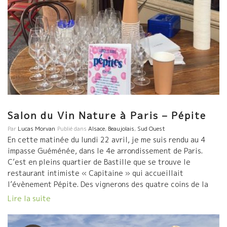
Salon du Vin Nature à Paris – Pépite
Par
Lucas Morvan
Publié dans
Alsace
,
Beaujolais
,
Sud Ouest
En cette matinée du lundi 22 avril, je me suis rendu au 4
impasse Guéménée, dans le 4e arrondissement de Paris.
C’est en pleins quartier de Bastille que se trouve le
restaurant intimiste « Capitaine » qui accueillait
l’évènement Pépite. Des vignerons des quatre coins de la
France se sont réunis pour partager un moment convivial
Lire la suite
orienté vers […]