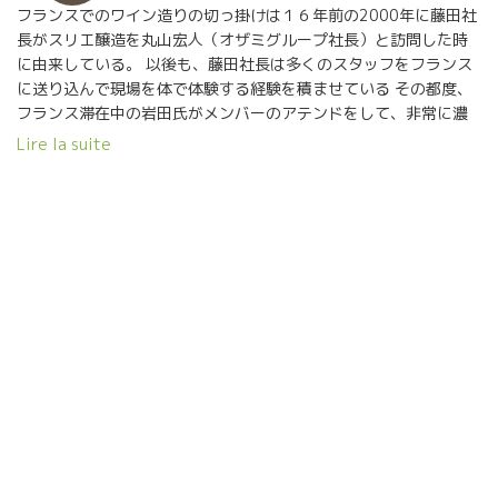
フランスでのワイン造りの切っ掛けは１６年前の2000年に藤田社
長がスリエ醸造を丸山宏人（オザミグループ社長）と訪問した時
に由来している。 以後も、藤田社長は多くのスタッフをフランス
に送り込んで現場を体で体験する経験を積ませている その都度、
フランス滞在中の岩田氏がメンバーのアテンドをして、非常に濃
いツアーを実行。 ここまで、社員教育に投資する酒販店は少な
Lire la suite
い。 小松屋のワインに賭けるPASSIONは桁違い。 進化する小松屋
が醸す美味しくてリーズナブルなフランスワインをお楽しみ
に！！ Bistro Passion et Nature – Par Komatsuya(Osaka) 自然
派ワイン・ビストロ－ パッション・エ・ナチュール（新大阪
駅・構内地下）à la Gare de Shin-Osaka. (Shikansen, TGV
Japonais) 小松屋が展開する自然派ワインビストロ Passion et
Nature パッション・エ・ナチュール新大阪駅店 何て素晴らしい
ことなんでしょう。 新幹線の新大阪駅の地下に自然派ワイン専門
ビストロがある。 しかも、凄い品揃え！！ Parisのビストロと比
較しても全く遜色ない素晴らしい醸造元のワインがズラリとなら
んでいる。 いやパリより凄いワインある。特に南仏の自然派に関
してはPassion et Natureの方が勝っている。 私の大好きな南仏
ルシオンのジャンフランソワ・ニックのLes Foulards Rougesフ
ラール・ルージュがほぼ全キューヴェが揃っている。 流石だ。ジ