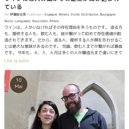
疑問、どうしたら？という問い、試作、改良、思索の繰り返し
ている
が、 ここまでの液体を造りあげたのだろう。
Réputé dans le monde entier, Le Clos des Grillons de
Par
伊藤與志男
Publié dans
Espagne
,
Winery
,
Visite
,
Distributor
,
Bourgogne
,
Nicolas Renaud Une évolution remarquable depuis des
Resto
,
Languedoc
,
Roussillon
,
Rhône
années!! Nicolas Renaud et Eric Pfifferling de L’Anglore dans
ワインは、人がいなければその存在理由を失うものです。 造る方
le village voisin,sont parents éloignés […]
も、提供する人も、飲む人も、皆が繋がって初めて存在価値が創
造されてきます。 だから、造る人、提供する人が顔を合わせるこ
とは絶大な意味があるのです。 勿論、飲む人までが繋がれば最高
です。 今年も、４，５，６月は多くの人が醸造元まで逢いにきて
くれました。 造り手と提供者［販売者］の出逢いは、色んなハプ
Lire la suite
ニングが生じます。 エモーションとエモーションが触れ合うから
です。 この両者の出逢いが造る人にも販売者にも大きな影響を与
えてくれています。 つまり、これからのワインに多大なポジティ
10
フな進展の可能性を伸ばしてくれています。 もう一つのドラマで
Mai
す。 できうる限り、そのドラマを紹介していきたいと思います。
★ESPOA ツアー /Marc PESNOT マルク・ペノさんの
Sénéchalièreセネシャリール醸造元にて ★BMO社 南仏カタル
ーニャ ツアー /エリックのL’Anglore ラングロール醸造元にて
★CPVツアー Olivier COHENオリビエ・コーエン醸造元、
MADAマダ醸造元。 ★大阪トルトゥーガの萬谷シェフ/ Philippe
PACALETフィリップ・パカレ醸造にて ★台湾のインポーター