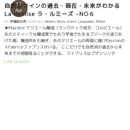
17
自然派ワインの過去・現在・未来がわかる
Avr
La Remise ラ・ルミーズ -NO６
Par
伊藤與志男
Publié dans
Winery
,
Resto
,
Event
,
Languedoc
,
Rhône
★Mazière マジエール醸造（ラングドック地方・コルビエール）
あのミティークな醸造家でもあり学者でもあるブジーグが造りあ
げた畑、醸造所を引継ぎ、あのマジエールの再現に賭けPassionの
人Fabriceファブリスがいる。 ここだけでも自然派の過去から未
来までが垣間見ることができる。 ファブリスはブザンソンで
Zinzinsザンザンというワイン屋をやっていた。今は亡きJean-
Lire la suite
Michel Lasbouyguesジャン・ミシェル・ラブイグのマジエールに
感動したファブリスは何とか再生したいと決意。 今は、二つのス
タイル、マジエールの原点のワインの再生、もう一つは新しいマ
ジエールのスタイルも挑戦している。 ★Mouressipe ム
レシップ醸造（ラングドック地方・ニーム） アランは小さい頃か
らの夢、醸造家になる為に、お金を貯めて少しづつ畑を長い年月
をかけて買い足してきた。ある時、ラングロールのワインを飲ん
で体が震えるほど感動した。 『自分が造りたいワインは、これ
だ！』即アランはラングロール醸造のエリック・プフェーリング
のところに逢いに行った。 研修を申し出た。エリックは何の躊躇
もなく受けれた。 そんなに簡単なことではなかった。葡萄園のビ