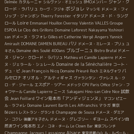
ジャン・ク
カタルーニャ
BMOメンバー
Delmée
シルヴァン・オエッシュ
ボジョレ
ロード・ラパリュ
ドメーヌ・フィ
カーヴ・フジキ
マッシモ
リップ・ジャンボン
イタリア
ドメーヌ・ド・ラング
Thierry Forestier
Loire
ロール
Valentin VALLES
Groupe
Emmanuel Houillon Overnoy
ESPOA
Le Clos des Grillons
Domaine Laforest
Nakayama Yoshinori
Angers
ドメーヌ・ラフォレ
san
Gilles et Catherine Vergé
Yannick
パリ
Amirault
DOMAINE DAMIEN BUREAU
ドメーヌ・ミレーヌ・ブリュ
ユ
ブルゴーニュ
Domaine des Soulié 400ans
Bistro Brutal
ドメー
キさん
ヌ・ジャン・クロード・ラパリュ
ドメー
Mathieu et Camille Lapierre
Domaine de la Sénèchalière
ヌ・ジェラール・シュレール
コート・
バ
デュ・ピ
Jean François Nicq
Domaine Prieuré Roch
ミネルヴォワ
ルセロナ
オリオル・アルティギャス
ヴァランタン・ヴァレス
ル・ク
エスポア・ツアー
ロ・デ・ジャール
メドック
CPV Paris Office
ジャン・フ
試飲
ニース
Nice
ォワヤール
Camille Lapierre
Sakagami Hino-san
Cidre
会
ワイン見本市「アンディジェンヌ」
Jean Foillard
マコン
ピエー
Les Affranchis
マラガ
東京
ル・ラフォレ
Domaine Laurent Barth
Champagne de Sousa
Béziers
レストラン・グラン８
ドメーヌ・ダミア
ドメーヌ・グレゴリー・ギヨーム
スペイン自
ン・コクレ
後藤アキ子さん
然派ワイン見本市
エノ・コネ・チーム
Le Clown Bar
東京フレンチ
Alsace
Champagne Jacques Lassaigne
東京武蔵小山
ル・ルペール・