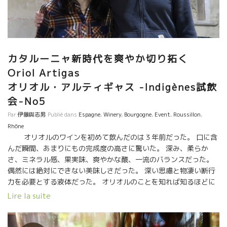
C‘est Le Vin セ・ル・ヴァンのRebeccaレベッカさん/ Dard et
Riboダール・エ・リボ醸造にて
カタルーニャ新時代を爽やか切り拓く
Oriol Artigas
オリオル・アルティギャス -Indigènes試飲
会-No5
Par
伊藤與志男
Publié dans
Espagne
,
Winery
,
Bourgogne
,
Event
,
Roussillon
,
Rhône
オリオルのワインを初めて飲んだのは３年前だった。 口に含
んだ瞬間、あまりにもの完成度の高さに驚いた。 深み、柔らか
さ、ミネラル感、果実味、爽やかな酸、一流のバランスだった。
偶然には絶対にできない美味しさだった。 深い思慮と物凄い断行
力を必要とする液体だった。 オリオルのことを知れば知るほどに
凄いなと思うようになった。新時代を築ける重要な人物だ。 オリ
Lire la suite
オルはカタルーニャ地方でワイン醸造学校の先生も務めている。
フランスではありえないことだ。 フランスのワイン学校の先生で
自然な手法でワインを造ることができる人は皆無だ。 自然なワイ