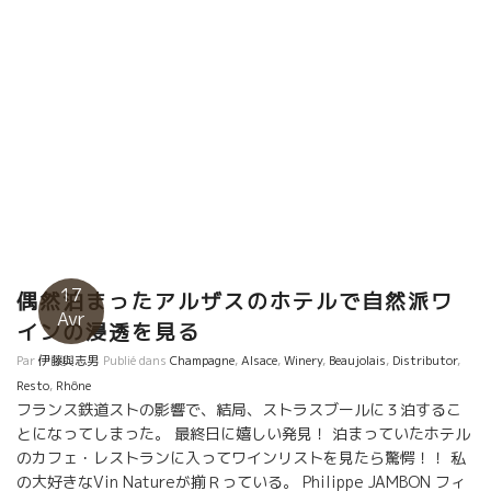
然派ワインBISTOROの老舗 ルペール・ド・カルトゥッシュ
Repaire de Cartoucheへ直行。 残念ながら今夜はロドルフ・シ
ェフが不在。 今年のプランタン、濃縮感もあって爽やかさも同
時に備えている。 美味しかった。
17
偶然泊まったアルザスのホテルで自然派ワ
Avr
インの浸透を見る
Par
伊藤與志男
Publié dans
Champagne
,
Alsace
,
Winery
,
Beaujolais
,
Distributor
,
Resto
,
Rhône
フランス鉄道ストの影響で、結局、ストラスブールに３泊するこ
とになってしまった。 最終日に嬉しい発見！ 泊まっていたホテル
のカフェ・レストランに入ってワインリストを見たら驚愕！！ 私
の大好きなVin Natureが揃Ｒっている。 Philippe JAMBON フィ