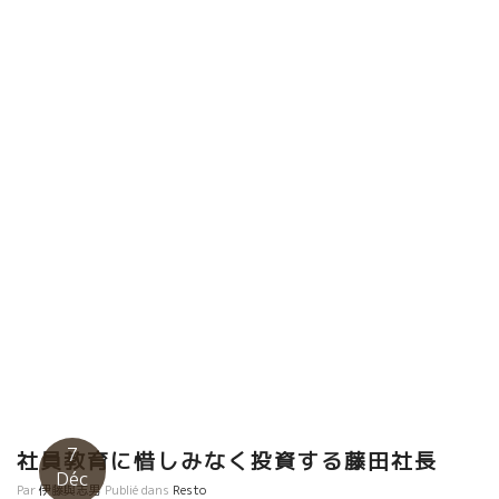
7
社員教育に惜しみなく投資する藤田社長
Déc
Par
伊藤與志男
Publié dans
Resto