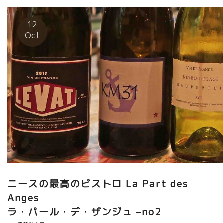
を実践していくことを決意した。 それは生態の多様性を活性化
し、畑から離れてしまっていた鳥や虫が戻ってくるように畑には
12
果物の木を植える。 また、二酸化炭素の排出を削減するため、ト
Oct
ラクターの使用をやめ、車の行き来を要する離れた区画は手放す
予定である。 環境保全のために何かを犠牲にしなければならない
こともあるが、全ての人が環境保全に取り組まなければならな
い、とピフェリン家は考えている。 もちろん生産者として美味し
いワインを造ることが職であるが、彼らの目標はそれをはるかに
超える偉大なものである。 自然を尊重し、生態の多様性を復活さ
せることを決意して、新たな進化への挑戦が始まっていた。 三代
目の誕生もあり、ラングロール醸造は明るいニュースで溢れてい
た。 Par Enzo
ニースの最高のビストロ La Part des
Ange
ラ・パール・デ・ザンジュ –no2