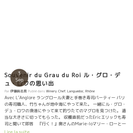
いく感じ。元気でるよ！ ★Nicolas Carmaransニコラ・カルマラ
ンのMauvais Tempsモーヴェー・タン（悪天候） パリ最古の自
然派ワインビストロのヌーヴェル・メリーを創設したニコラが故
郷のAveyronアヴェイロン（オヴェルニュ地方の南）に戻り、ワ
イン産地で最も太陽光線が少ない産地にて孤軍奮闘して醸してい
るニコラのワイン。フェール・サヴァドゥ品種。 軽快でいながら
フレッシュさを、やさしい果実味で包み込んだユニークなスタイ
ル。他の地方では絶対にないバランス。 ★L’Anglore ラングロー
ル 、今や自然派ワインの世界ではトップ・オブ・トップの醸造
家の一人、エリック・プフェーリングが醸すEyrolleエイロール 粘
土石灰質土壌のグルナッシュを主体にクレレット品種も僅かに使
3
ったキューヴェ。 粘土石灰質土壌の潮味、昆布ダシ系の旨味のあ
Souvenir du Grau du Roi ル・グロ・デ
Sep
る美味しいワイン。 今や、二人の息子も加わり、ますます仕事が
ュ・ロワの思い出
充実、精密になってきた。どこまで、美味しくなるのか将来が更
Par
伊藤與志男
Publié dans
Winery
,
Chef
,
Languedoc
,
Rhône
に楽しみ。
Avec L’Anglore ラングロール夫妻と手巻き寿司パーティー パリ
の寿司職人、竹ちゃんが地中海にやって来た。 一緒にル・グロ・
デュ・ロワの漁港にやって来て釣りたてのマグロを見つけた。 適
当な大きさに切ってもらった。 収穫直前だったEricエリックも寿
司と聞いて即答 『行く！』奥さんのMarie-loマリー・ローと一
緒にやって来た。 竹ちゃんは私がパリに帰るとすぐに直行する美
Lire la suite