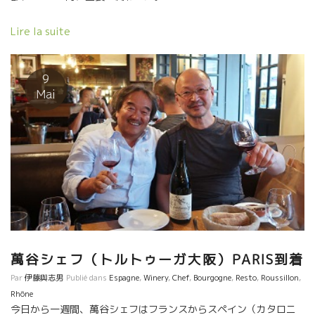
にエネルギーを提供し続けている人達がいる。 . 脅威をふるうコロ
ナも、食とワインに関わる我々のエネルギーを止めることはでき
Lire la suite
ない！！ . 日本の仲間達の皆さん！！ 今こそ！テーブル文化の真
髄の炎をメラメラと燃やし続けましょう！！ コロナ如きに負ける
な！！ 苦しいのは皆同じ！ 自分の奥深くにある炎さえ絶やさなけ
9
れば、いつでも再生できる！ もっと、強く、もっといいやり方
Mai
で！！ . […]
萬谷シェフ（トルトゥーガ大阪）PARIS到着
Par
伊藤與志男
Publié dans
Espagne
,
Winery
,
Chef
,
Bourgogne
,
Resto
,
Roussillon
,
Rhône
今日から一週間、萬谷シェフはフランスからスペイン（カタロニ