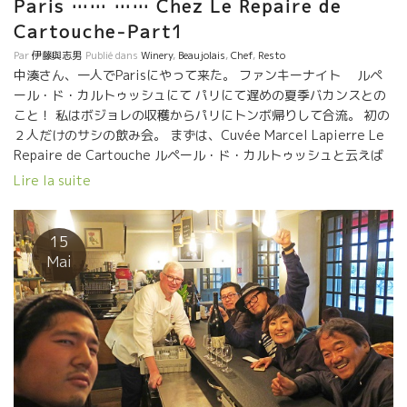
Paris …… …… Chez Le Repaire de
Cartouche-Part1
Par
伊藤與志男
Publié dans
Winery
,
Beaujolais
,
Chef
,
Resto
中湊さん、一人でParisにやって来た。 ファンキーナイト ルペ
ール・ド・カルトゥッシュにて パリにて遅めの夏季バカンスとの
こと！ 私はボジョレの収穫からパリにトンボ帰りして合流。 初の
２人だけのサシの飲み会。 まずは、Cuvée Marcel Lapierre Le
Repaire de Cartouche ルペール・ド・カルトゥッシュと云えば
Terrine Canard カモのテリーヌ。 私は３５度のボジョレから戻
Lire la suite
ってきたので、冷をとってガスパッチョ・トマト。 ２本目はここ
のシェフ・ロドルフの義兄弟のRené-Jean のワインを開けた。 中
さんはTartare de Boeuf タルタール・ド・ブッフ牛の生肉 私は
15
Thon地中海マグロのステーキ、完璧な焼き具合、旨い！！
Mai