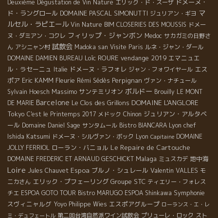
ドメーヌ・
Deuxième Dégustation de Vin Nature
エリック・ド・スーザ
マ
ド・ラングロール
DOMAINE PASCAL SIMONUTTI
ジュリアン・ギヨ
ルセル・ラピエール
Vin Nature BIM
CLOSERIES DES MOUSSIS
ドメー
フィリップ・ジャンボン
ヌ・ダミアン・コクレ
Medoc
サカガミの日野さ
試飲会
ん
アシニャン村
Madoka san
Visite Paris
ルネ・ジャン・ダール
Loïc ROURE
vendange 2019
エマニュエ
DOMAINE DAMIEN BUREAU
ル・ラセーニュ
ドメーヌ・ラフォレ
エス
Italie
ジャン・フォワイヤール
ポア
Eric KAMM
Fleurie
Perpignan
Rémi Sédès
ヴァン・ナチュール
ボルドー
Massimo
サンテミリオン
Sylvain Hoesch
Brouilly
LE MONT
Barcelone
DOMAINE L'ANGLORE
Le Clos des Grillons
DE MARIE
Tokyo
ジュリアン・アルタベ
C'est le Printemps 2017
メドック
Chinon
ール
Lyon chef
Domaine Daniel Sage
サンタムール
Bistro BIANCARA
Ishida Katsumi
ドメーヌ・シルヴァン・ボック
Lyon
DOMAINE
Capitaine
Le Repaire de Cartouche
ローラン・バニョル
JOLLY FERRIOL
Malaga
地中海
DOMAINE FREDERIC ET ARNAUD GESCHICKT
ミュスカデ
Loire
Espoa
ブルノ・シュレール
Valentin VALLES
Jules Chauvet
モ
エリック・プフェーリング
Groupe STC
ニカさん
ティエリー・フォレス
Symphonie
チエ
ESPOA GOTO TOUR
Bistro MARUGO
ESPOA Shinkawa
スヴィニャルグ
エスポアグループ
Yoyo
Philippe Wies
ローランス・エ・レ
第二回台湾自然派ワイン試飲会
プリューレ・ロック
スト
ミ・デュフェートル