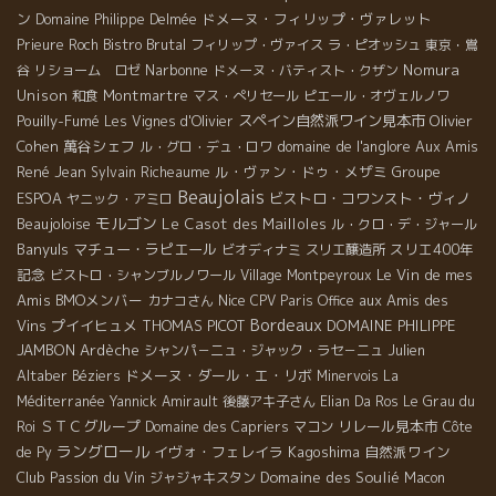
ン
ドメーヌ・フィリップ・ヴァレット
Domaine Philippe Delmée
Bistro Brutal
Prieure Roch
フィリップ・ヴァイス
ラ・ピオッシュ
東京・鴬
Narbonne
Nomura
谷
リショーム ロゼ
ドメーヌ・バティスト・クザン
Unison
Montmartre
和食
マス・ぺリセール
ピエール・オヴェルノワ
Pouilly-Fumé
スペイン自然派ワイン見本市
Olivier
Les Vignes d'Olivier
Cohen
萬谷シェフ
domaine de l'anglore
Aux Amis
ル・グロ・デュ・ロワ
René Jean
ル・ヴァン・ドゥ・メザミ
Groupe
Sylvain Richeaume
Beaujolais
ESPOA
ビストロ・コワンスト・ヴィノ
ヤニック・アミロ
モルゴン
Beaujoloise
Le Casot des Mailloles
ル・クロ・デ・ジャール
Banyuls
マチュー・ラピエール
スリエ400年
ビオディナミ
スリエ醸造所
記念
Le Vin de mes
ビストロ・シャンブルノワール
Village Montpeyroux
Amis
BMOメンバー
Nice
aux Amis des
カナコさん
CPV Paris Office
Bordeaux
Vins
プイイヒュメ
THOMAS PICOT
DOMAINE PHILIPPE
JAMBON
Ardèche
Julien
シャンパ－ニュ・ジャック・ラセ－ニュ
Altaber
ドメーヌ・ダール・エ・リボ
Béziers
Minervois
La
Méditerranée
Yannick Amirault
後藤アキ子さん
Elian Da Ros
Le Grau du
ＳＴＣグループ
リレール見本市
Roi
Domaine des Capriers
マコン
Côte
ラングロール
イヴォ・フェレイラ
Kagoshima
自然派ワイン
de Py
Club Passion du Vin
Domaine des Soulié
ジャジャキスタン
Macon