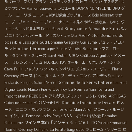
ル
ビストロ・シンバ
カーヴ・フジキ
アラン・カステックス
エスポア・よ
DOMAINE MYLENE BRU
ダ
ろずやツアー
Ramon Saavedra
ラピエール
ール・エ・リボ
ニース
自然派試飲会ビオジョレーヌ
Bois Moisset
オザ
ミ・デ・ヴァン ツアー
ヴァン・ナチュール見本市ビム
焼き鳥・しのり
ヴ
Biodynamie
Alexandre Bain
ペル
ィニ・シュッド見本市
Denis Pesnot
ピニャン
Domaine du
ル・ルペール・ド・カルトゥッシュ
Axel Prϋfer
possible
Espagne Sud
Domaine Grégory Guillaume
ジュリ・ブロス
ラン
Montpellier
Bourgone
montagne Sainte Victoire
マス・ロー
ル・タン・デ・スリーズ
Château Aiguilloux
ドメー
Saint Aubin
リヨン
ヌ・ミレンヌ・ブリュ
RECREATION
ダール・エ・リボ、ルネ・ジャン
モンペリエ
Cave Fujiki
シャブリ
ソントル
ボジョレ・ヌーヴォー
Pierre
ローヌ
ドメーヌ・ル・ブ・デュ・モンド
アルデッシュ
Overnoy
Les
Domaine de la Sénèchalière
Salon L'irréel
Laurent
Foulards Rouges
La Remise
Bagnol
Maison Pierre Overnoy
Yann Bertrand
Leonis
アルザス
Oriol ARTIGAS
Importateur REBECCA
ダミアン・コクレ
H2O VEGETAL
Domaine Dominique Derain
ドメ
Cabernet-Franc
ーヌ・ニコラ・カルマラン
Ivo Ferreira
Alain Allier
フラール・ルージ
ュ
イタリア
Domaine
Domaine Jacky Preys
B.B.B. ボジョレ試飲会
ワイン見本市「アンディジェンヌ」
Richeaume
ITO Yoshio
Emmanuel
セ
Houillon Overnoy
Domaine La Petite Baigneuse
ジェローム・ソリーニ