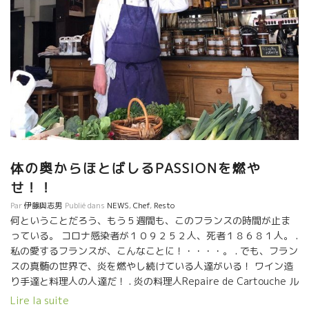
体の奥からほとばしるPASSIONを燃や
せ！！
Par
伊藤與志男
Publié dans
NEWS
,
Chef
,
Resto
何ということだろう、もう５週間も、このフランスの時間が止ま
っている。 コロナ感染者が１０９２５２人、死者１８６８１人。 .
私の愛するフランスが、こんなことに！・・・・。 . でも、フラン
スの真髄の世界で、炎を燃やし続けている人達がいる！ ワイン造
り手達と料理人の人達だ！ . 炎の料理人Repaire de Cartouche ル
ペール・ド・カルトゥッシュのシェフ・ロドルフがいる。 . そし
Lire la suite