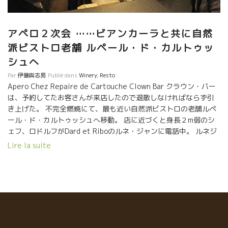
アペロ２次会 ……ビアンカーラと共に自然
派ビストロ老舗 ルペール・ド・カルトゥッ
シュへ
Par
伊藤與志男
Publié dans
Winery
,
Resto
Apero Chez Repaire de Cartouche Clown Bar クラウン・バー
は、予約してたお客さんが来店したので退散しなければならず引
き上げた。 不完全燃焼にて、最も近い自然派ビストロの老舗ルペ
ール・ド・カルトゥッシュへ移動。 店に近づくと身長２m弱のシ
ェフ、ロドルフがDard et Riboのルネ・ジャンに電話中。 ルネジ
ャンとは家族の様な付き合いをしているロドルフ。 数週間前の
Lire la suite
Dard et RiboのCuvee printemps キューヴェ・プランタンを飲み
に来たのにまだ到着してなかった。 迷わずプランタンを注文。 ロ
ドルフは黙ってJeroboamを開けた。 C’est le Printaempsセ・
ル・プランタン-2016 過去最高の出来！！と評判の２０１６年
だ。 確かに、１６年プランタンは特別に美味しい。 色合いは結構
濃い。でも口中はなんて爽やかなタッチ、ゴクンゴクンを体に入
っていく。 何故、ロドルフが黙って４．５ｌのジェロボアムを開