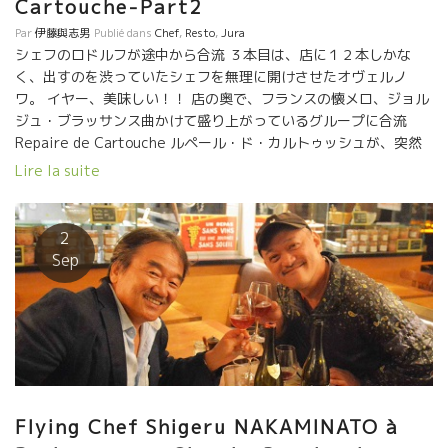
Cartouche-Part2
Par
伊藤與志男
Publié dans
Chef
,
Resto
,
Jura
シェフのロドルフが途中から合流 ３本目は、店に１２本しかな
く、出すのを渋っていたシェフを無理に開けさせたオヴェルノ
ワ。 イヤー、美味しい！！ 店の奥で、フランスの懐メロ、ジョル
ジュ・ブラッサンス曲かけて盛り上がっているグループに合流
Repaire de Cartouche ルペール・ド・カルトゥッシュが、突然
Bunon葡呑になった。 シゲルとロドルフがパワー炸裂！！ この二
Lire la suite
人、同じ波動を持っている。 イヤー、素晴らしいファンキーナイ
トだった。 ありがとうNakaさん。Rodolphe . 今後のナカさんと
のイヴェントの話しができたのが嬉しい！！
2
Sep
Flying Chef Shigeru NAKAMINATO à