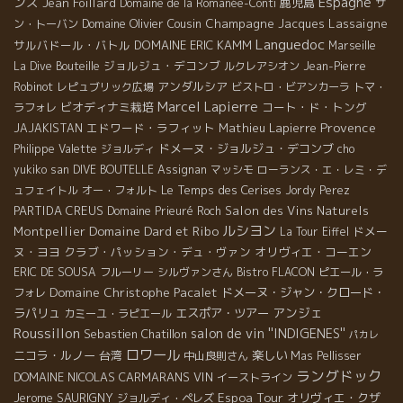
Espagne
ンス
Jean Foillard
鹿児島
Domaine de la Romanée-Conti
サ
Domaine Olivier Cousin
Champagne Jacques Lassaigne
ン・トーバン
Languedoc
サルバドール・バトル
DOMAINE ERIC KAMM
Marseille
ジョルジュ・デコンブ
La Dive Bouteille
ルクレアシオン
Jean-Pierre
アンダルシア
Robinot
レピュブリック広場
ビストロ・ビアンカーラ
トマ・
Marcel Lapierre
ビオディナミ栽培
コート・ド・トング
ラフォレ
Provence
エドワード・ラフィット
Mathieu Lapierre
JAJAKISTAN
ドメーヌ・ジョルジュ・デコンブ
Philippe Valette
ジョルディ
cho
yukiko san
DIVE BOUTELLE
Assignan
マッシモ
ローランス・エ・レミ・デ
Le Temps des Cerises
ュフェイトル
オー・フォルト
Jordy Perez
PARTIDA CREUS
Salon des Vins Naturels
Domaine Prieuré Roch
ルシヨン
Domaine Dard et Ribo
Montpellier
ドメー
La Tour Eiffel
ヌ・ヨヨ
クラブ・パッション・デュ・ヴァン
オリヴィエ・コーエン
ERIC DE SOUSA
フルーリー
シルヴァンさん
Bistro FLACON
ピエール・ラ
Domaine Christophe Pacalet
ドメーヌ・ジャン・クロード・
フォレ
アンジェ
ラパリュ
エスポア・ツアー
カミーユ・ラピエール
Roussillon
salon de vin ''INDIGENES''
Sebastien Chatillon
パカレ
ロワール
ニコラ・ルノー
台湾
楽しい
中山良則さん
Mas Pellisser
ラングドック
DOMAINE NICOLAS CARMARANS
VIN
イーストライン
Espoa Tour
Jerome SAURIGNY
オリヴィエ・クザ
ジョルディ・ペレズ