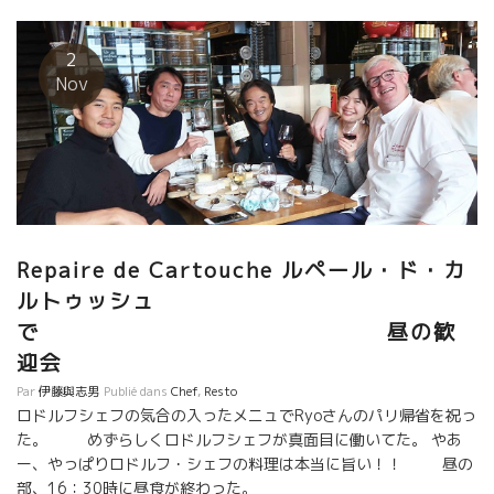
て、コロナ騒動なんて存在しないかのように、連日畑にでて我々
に、美味しいワインを届ける為に農作業に励んでいるフィリッ
プ・ジャンボンがいる。 . 私は、今日、また久々にパリオフィスに
2
出勤した。 . 勿論、昼食はロドルフの料理のテークアウト。今日の
Nov
メニューはParmentier 。 ロドルフは、従業員を全員休ませて、
自分独りで料理を創っている。 . カルトゥッシュが野菜屋さんに！
引き取りに店まで行くと、な・何と店の入り口にテーブルを並べ
て八百屋になっていた。 カルトゥッシュには美味しい野菜業者が
いる。 その野菜を販売してくれている。これは助かる！！ . パリ
ジャンは、野菜仕入れる為には長蛇の列に繋がってスーパーや食
品店に行かなければならない。 ここは並ばなくてもトビッキリ新
Repaire de Cartouche ルペール・ド・カ
鮮な野菜が手に入る。 オフィスに戻って早速、料理をお皿に並べ
た。 ワインは？ロドルフと云えば、勿論フィリップ・ジャンボン
ルトゥッシュ
だ！！ ロドルフはスイスの三ツ星レストランの調理を担当してい
で 昼の歓
た料理人時代がある。 その時に若きフィリップ・ジャンボンがソ
迎会
ムリエとして働いていたのである。 . ジャンボンのAux Amis
d’une Francheを開けた。 ウーン！ 炎の料理に炎のワイン！ フラ
Par
伊藤與志男
Publié dans
Chef
,
Resto
ロドルフシェフの気合の入ったメニュでRyoさんのパリ帰省を祝っ
ンスの真髄にある奥深い文化エネルギーは燃え続けている！！ . 食
た。 めずらしくロドルフシェフが真面目に働いてた。 やあ
べている間に、自分の体の奥から喜びとエネルギーがほとばしっ
ー、やっぱりロドルフ・シェフの料理は本当に旨い！！ 昼の
てくるのを感じる。 . 時間が止まった様なフランスには、このエネ
部、16：30時に昼食が終わった。
ルギーの火種を絶やさないように頑張っている人達がいる。 我々