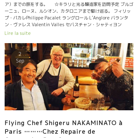
ア）までの旅をする。 ☆キラリと光る醸造家を訪問予定 ブルゴ
ーニュ、ローヌ、ルシオン、カタロニアまで駆け巡る。 フィリッ
プ・パカレPhilippe Pacalet ラングロール L’Anglore バランタ
ン・ヴァレス Valentin Valles セバスチャン・シャティヨン
Sebastien Chatillon フラール・ルージュFoullards Rouges ヨヨ
Lire la suite
Yoyo コスミックCosmic オリオル・アルティギャスOriol Artigas
今夜は前夜祭 シャルル・トゴール空港到着後、ここ即、パリの自
然派ワインBISTOROの老舗 ルペール・ド・カルトゥッシュ
2
Repaire de Cartoucheへ直行。 残念ながら今夜はロドルフ・シ
Sep
ェフが不在。 今年のプランタン、濃縮感もあって爽やかさも同
時に備えている。 美味しかった。
Flying Chef Shigeru NAKAMINATO à
Paris ………Chez Repaire de