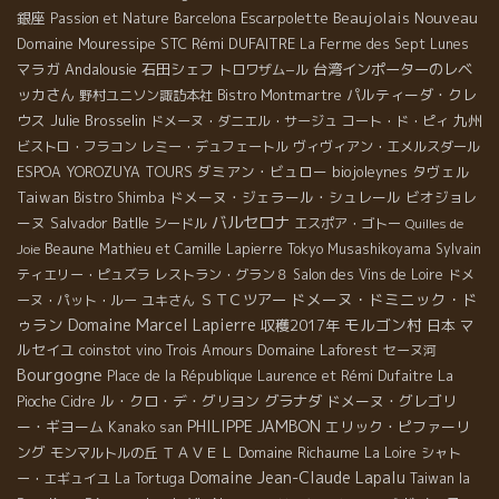
Beaujolais Nouveau
銀座
Escarpolette
Passion et Nature
Barcelona
Domaine Mouressipe
STC
Rémi DUFAITRE
La Ferme des Sept Lunes
マラガ
Andalousie
石田シェフ
台湾インポーターのレベ
トロワザム−ル
ッカさん
パルティーダ・クレ
野村ユニソン諏訪本社
Bistro Montmartre
ウス
Julie Brosselin
九州
ドメーヌ・ダニエル・サージュ
コート・ド・ピィ
ビストロ・フラコン
レミー・デュフェートル
ヴィヴィアン・エメルスダール
ダミアン・ビュロー
biojoleynes
タヴェル
ESPOA YOROZUYA TOURS
Taiwan
ドメーヌ・ジェラール・シュレール
ビオジョレ
Bistro Shimba
バルセロナ
ーヌ
Salvador Batlle
シードル
エスポア・ゴトー
Quilles de
Beaune
Mathieu et Camille Lapierre
Tokyo Musashikoyama
Sylvain
Joie
ティエリー・ピュズラ
レストラン・グラン８
Salon des Vins de Loire
ドメ
ドメーヌ・ドミニック・ド
ＳＴＣツアー
ーヌ・パット・ルー
ユキさん
ゥラン
Domaine Marcel Lapierre
モルゴン村
収穫2017年
日本
マ
ルセイユ
Domaine Laforest
coinstot vino
Trois Amours
セーヌ河
Bourgogne
Place de la République
Laurence et Rémi Dufaitre
La
ル・クロ・デ・グリヨン
グラナダ
ドメーヌ・グレゴリ
Pioche
Cidre
PHILIPPE JAMBON
ー・ギヨーム
エリック・ピファーリ
Kanako san
ング
ＴＡＶＥＬ
Domaine Richaume
モンマルトルの丘
La Loire
シャト
Domaine Jean-Claude Lapalu
ー・エギュイユ
La Tortuga
Taiwan la