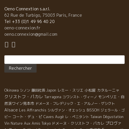
けたか理解できた。 アッという間に大きいボトルが空っぽになっ
てしまった。 ビアンカーラの面々はこれから星付きレストランで
Oeno Connextion s.a.r.l.
夕食とのこと。 ボンナペティー！！ ビアンカーラの小平夫妻、飯
62 Rue de Turbigo, 75003 Paris, France
野シェフ、また来年も来てくださいね！！恒例にしましょう！！
Tel +33 (0)1 49 96 40 20
動くとエネルギーが発生する。色んな情報と刺激で視界が広くな
oeno-connexion.fr
る。料理も店も変わって進化していく。 来年も待ってます。私も
oeno.connexion@gmail.com
濃い三鷹へ行きます。
Rechercher :
Okinawa
レミー・スリエ
小松屋
カタルーニャ
シノン
藤田社長
Japon
クリストフ・パカレ
モンペリエ・自
Tarragona
コワンスト・ヴィーノ
然派ワイン見本市
ドメーヌ・フレデリック・エ・アルノー・ゲシクト
Alsace
Les Affranchis
シルヴァン・オエッシュ
BISSOH
ジェラール・ゴ
コート・デュ・ピ
Caves Augé
ビー
レ・ぺニタント
Taiwan Dégustation
プロヴァ
ドメーヌ・クリストフ・パカレ
Vin Nature
Aux Amis Tokyo