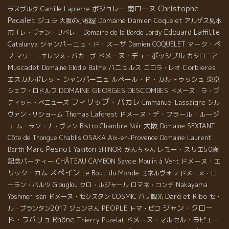
Christophe
南ローヌ
ボジョレー
ラスブルグ
Camille Lapierre
Pacalet
ジュラ
Domaine Damien Coquelet
大阪の小松屋
アルザス見本
Edouard Laffitte
市「レ・ヴァン・リベレ」
Domaine de la Borde
Jordy
シャンパーニュ・ド・スーザ
マーク・ペ
Catalunya
Damien COQUELET
ノ
ドメーヌ・デュ・ポッシブル
マリー・エレンヌ・バカーブ
カタロニア
Muscadet
バニュルス
Corbieres
Domaine Elodie Balme
ニコラ・レオ
エスカルポレット
シャンパーニュ
ルペール・ド・カルトゥッシュ
東京
DOMAINE GEORGES DESCOMBES
シェフ・ロドルフ
ドメーヌ・ラ・プ
フィリップ・パカレ
Emmanuel Lassaigne
ティット・べニューズ
シル
ドメーヌ・デ・フラール・ルージ
ヴァン・リショーム
Thomas Laforest
大阪
ュ
ムーラン・ナ・ヴァン
Bistro Chambre Noir
Domaine SEXTANT
OSAKA
Côte de Thongue
Chablis
Aix-en-Provence
Domaine Laurent
Marc Pesnot
レミー・スリエ50歳
Barth
Yakitori SHINORI
がんちゃん
記念パーティー
CHÂTEAU CAMBON
ドメーヌ・エ
Savoie
Moulin à Vent
スペイン
リック・カム
Le Bout du Monde
ミネルヴォワ
ドメーヌ・ロ
ーラン・バルツ
Glouglou
クロ・ルジャール
ロマネ・コンチ
Nakayama
Dard et Ribo
COSMIC
Yoshinori san
ドメーヌ・セクスタン
パリ観光
セ・
ジャン・クロー
PEOPLE
ル・プランタン2017
ジュンさん
トマ・ピコ
Rhône
ド・ラパリュ
ドメーヌ・マルセル・ラピエー
Thierry Puzelat