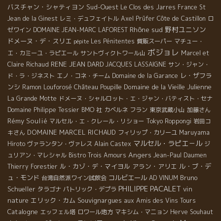
バスチャン・シャティヨン
Sud-Ouest
Le Clos des Jarres
France
St
Jean de la Ginest
レミ・デュフェイトル
Axel Prüfer
Côte de Castillon
ロ
Rhône sud
野村ユニソン
ゼワイン
DOMAINE JEAN-MARC LAFOREST
ドメーヌ・デ・スリエ
Les Pénitentes
質販スーパー
マチュー・
pépite
ボジョレ
エ・カミーユ・ラピエール
サントヴィクトワール山
Marcel et
RENE JEAN DARD
Claire Richaud
JACQUES LASSAIGNE
サン・ジャン・
レ・ザフラ
ド・ラ・ジネスト
エノ・コネ・チーム
Domaine de la Garance
ンシ
Domaine de la Vieille Julienne
Ramon
Louforosé
Château Poupille
La Grande Motte
ドメーヌ・シャルロット・エ・ジャン・バティスト・セナ
Domaine Philippe Tessier
BMO 社
カベルネ フラン
東京武蔵小山
加藤さん
Rémy Soulié
マルセル・エ・クレール・リショー
Tokyo Roppongi
岩田コ
DOMAINE MARCEL RICHAUD
キさん
フィリップ・カリーユ
Maruyama
マルセル・ラピエ－ル
Hiroto
ヴァランタン・ヴァレス
Alain Castex
ジ
Angers
ュリアン・マレシャル
Bistro Trois Amours
Jean-Paul Daumen
ル・カゾ・デ・マイヨル
アラン・アリエ
ル・ブ・デ
Thierry Forestier
ュ・モンド
コルビエール
Bruno
台湾自然派ワイン試飲会
AD VINUM
PHILIPPE PACALET
Schueller
vin
タラゴナ
パトリック・デプラ
nature
エリック・カム
Souvignargues
aux Amis des Vins Tours
Catalogne
エッフェル塔
ロワール地方
マキシム・マニョン
Herve Souhaut