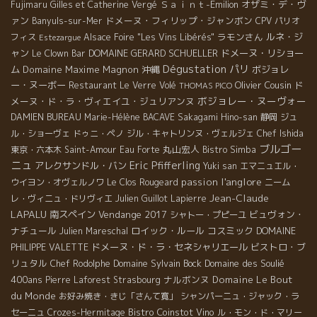
Ｓａｉｎｔ-Emilion
オザミ・デ・ヴ
Fujimaru
Gilles et Catherine Vergé
ァン
ドメーヌ・フィリップ・ジャンボン
Banyuls-sur-Mer
CPV パリオ
ラモンさん
ルネ・ジ
フィス
Alsace Foire "Les Vins Libérés"
Estezargue
ャン
DOMAINE GERARD SCHUELLER
ドメーヌ・リショー
Le Clown Bar
Dégustation
パリ
ム
Domaine Maxime Magnon
沖縄
ボジョレ
ー・ヌーボー
Olivier Cousin
ド
Restaurant Le Verre Volé
THOMAS PICO
ボジョレー・ヌーヴォー
メーヌ・ド・ラ・ヴィエイユ・ジュリアンヌ
DAMIEN BUREAU
Marie-Hélène BACAVE
Sakagami Hino-san
静岡
ジュ
ル・ショーヴェ
ドゥニ・ペノ
ジル・キャトリンヌ・ヴェルジェ
Chef Ishida
ブルゴー
丸山宏人
東京・六本木
Saint-Amour
Eau Forte
Bistro Simba
ニュ
Eric Pfifferling
アレクサンドル・バン
Yuki san
エマニュエル・
l'anglore
passion
ウイヨン・オヴェルノワ
Le Clos Rougeard
ニーム
Jean-Claude
レ・ヴィニュ・ドリヴィエ
Julien Guillot
Lapierre
LAPALU
南スペイン
Vendange 2017
ビュヴォン・
シャトー・プピーユ
ナチュール
ロイック・ルール
コスミック
Julien Mareschal
DOMAINE
ドメーヌ・ド・ラ・セネシャリエール
ビストロ・ブ
PHILIPPE VALETTE
リュタル
Domaine Sylvain Bock
Domaine des Soulié
Chef Rodolphe
400ans
ナルボンヌ
Domaine Le Bout
Pierre Laforest
Strasbourg
du Monde
お好み焼き・きじ「さんて寛」
シャンパーニュ・ジャック・ラ
Bistro Coinstot Vino
セーニュ
Crozes-Hermitage
ル・モン・ド・マリー