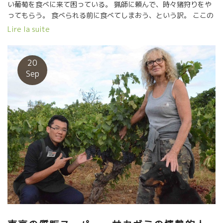
い葡萄を食べに来て困っている。 猟師に頼んで、時々猪狩りをや
した。今回初参加の斎藤さんの物事をチェックするポイントの取
ってもらう。 食べられる前に食べてしまおう、という訳。 ここの
り方、核心を見ようとする視線には驚きました。ノート記入力に
葡萄を食べたイノシシのパテは特別に旨い。 想像していたより、
Lire la suite
も驚きました。インプット力が抜群！！ 日本に帰ったら、得たも
獣香も無く上品で美味しいのに驚いた。ジョルジュの腕だろう。
のを、伝えるアウトプット力に期待しています。 山田さん、ダン
炎天下は４０度、でも乾燥しているので木陰に入れ
ス頑張ってください、桐谷さんも緩やかにフラダンスを楽しんで
ば意外と涼しい。 木陰で風に触れながら、グット冷えたロゼは最
20
ください。 毎日、日本中を駆け巡る山田さん、体には、くれぐれ
高！！ テースティングの後、料理に合わせてのワインは全く印象
Sep
も気を付けてください。 日本に帰ったら、皆で一杯やりましょ
がちがう。大切なこと。 ワインだけ飲んで良し悪しを判断すると
う！
間違える。やっぱり食べながらのテースティングは絶対に必要。
売場に貼るための醸造元とのスナップ写真は超重
要。 サカガミ社が最も古くからエギュイユのワイン
を販売している。 高橋社長、日野さんもよく見慣れたワイン。私
もジョルジュと記念写真。 チョット、暑さで皆、目と
頭が熱中症ぎみ。高橋社長も大江様の童心に戻ってブランコ。
後継者も確り決まって、本当に安心したルマリエさ
ん夫妻。 私達も大事なワインが継続できて嬉しい限り。