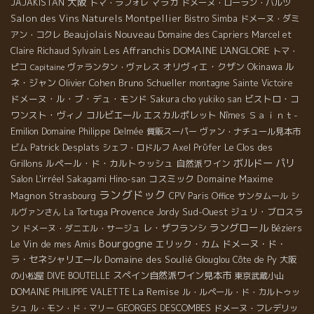
大阪
マラガ
JAJAKISTAN
トマ・ラフォレ
ドメーヌ・ローラン・バルツ
Salon des Vins Naturels Montpellier
Bistro Simba
ドメーヌ・ダミ
Beaujolais Nouveau
アン・コクレ
Domaine des Capriers
Marcel et
DOMAINE L'ANGLORE
Les Affranchis
Claire Richaud
Sylvain
トマ・
オリヴィエ・クザン
Okinawa
ル
ピコ
ヴァランタン・ヴァレス
Capitaine
ネ・ジャン
Olivier Cohen
Bruno Schueller
montagne Sainte Victoire
ドメーヌ・ル・ブ・デュ・モンド
ビストロ・コ
Sakura
cho yukiko san
ワンスト・ヴィノ
コルビエール
エスカルポレット
Ｓａｉｎｔ-
Nîmes
Emilion
Domaine Philippe Delmée
質販スーパー
ヴァン・ナチュール見本市
Patrick Desplats
Le Clos des
ビム
シェフ・ロドルフ
Axel Prϋfer
ボルドー
パリ
Grillons
ルペール・ド・カルトゥッシュ
自然派ワイン
Salon L'irréel
コスミック
Domaine Maxime
Sakagami Hino-san
ラングドック
Magnon
Strasbourg
CPV Paris Office
サンタムール
シ
Provence
Sud-Ouest
ジュリ・ブロスラ
ルヴァンさん
La Tortuga
Jordy
ラングロール
ン
レ・ザフランシ
ドメーヌ・ダニエル・サージュ
Béziers
Bourgogne
Le Vin de mes Amis
エリック・カム
ドメーヌ・ド・
ラ・セネシャリエール
Domaine des Soulié
Glouglou
Côte de Py
大阪
スペイン自然派ワイン見本市
の小松屋
DIVE BOUTELLE
東京武蔵小山
La Remise
DOMAINE PHILIPPE VALETTE
ル・ルペール・ド・カルトゥッ
GEORGES DESCOMBES
シュ
ル・モン・ド・マリー
ドメーヌ・フレデリッ