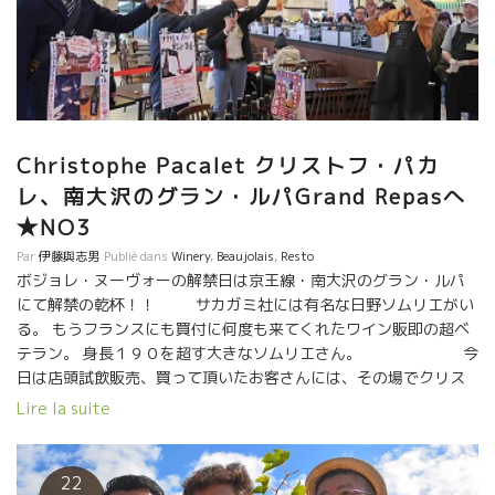
Christophe Pacalet クリストフ・パカ
レ、南大沢のグラン・ルパGrand Repasへ
★NO3
Par
伊藤與志男
Publié dans
Winery
,
Beaujolais
,
Resto
ボジョレ・ヌーヴォーの解禁日は京王線・南大沢のグラン・ルパ
にて解禁の乾杯！！ サカガミ社には有名な日野ソムリエがい
る。 もうフランスにも買付に何度も来てくれたワイン販即の超ベ
テラン。 身長１９０を超す大きなソムリエさん。 今
日は店頭試飲販売、買って頂いたお客さんには、その場でクリス
トフがボトルにサインをサービス。 お客さんもビックリ。本当に
Lire la suite
フランスから来たんですか？ そして、記念撮影。 今夜は特別なヌ
ーヴォー解禁の日になってほしい。 日野さん抜群の客寄せト
ーク。ヌーヴォー在庫が少なくなると、サンタムールと比較試
22