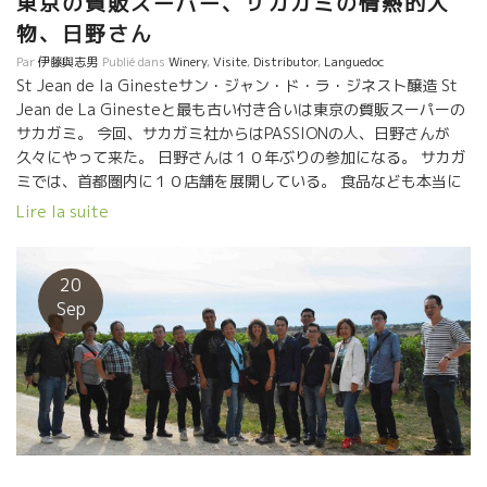
東京の質販スーパー、サカガミの情熱的人
物、日野さん
Par
伊藤與志男
Publié dans
Winery
,
Visite
,
Distributor
,
Languedoc
St Jean de la Ginesteサン・ジャン・ド・ラ・ジネスト醸造 St
Jean de La Ginesteと最も古い付き合いは東京の質販スーパーの
サカガミ。 今回、サカガミ社からはPASSIONの人、日野さんが
久々にやって来た。 日野さんは１０年ぶりの参加になる。 サカガ
ミでは、首都圏内に１０店舗を展開している。 食品なども本当に
美味しい本物商品を積極的に販売しているグレードの高い質販ス
Lire la suite
ーパーである。 もう自然・本物ワインを普通に販売する能力・技
術を備えている。 この日野さんが積極的に色んなプロモーション
をかけている。 今日ここコルビエールは炎天下ほぼ４０度近い。
20
プールがあるのを見た日野さんは今、店でも急上昇の人気となっ
Sep
ているロゼワインのプロモーション・ビデオを撮る。
St Jean de La Ginesteのカミーユも参加。 日
野さん、なかなかの役者でありプロデューサー、兼 、司会。
190ｃｍの身長の日野さんは、まさに俳優のようだ。 首都圏内に
お住みの皆さんへ サカガミ店には、トビッキリ美味しいワインが
美味しい食材と一緒に購入できますよ。 お店にPASSIONが溢れて
いますよ。