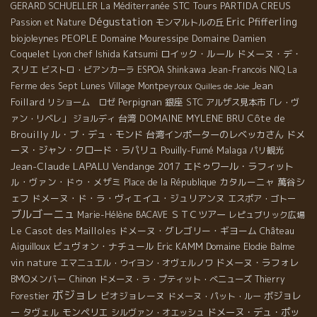
GERARD SCHUELLER
STC Tours
PARTIDA CREUS
La Méditerranée
Dégustation
Eric Pfifferling
Passion et Nature
モンマルトルの丘
biojoleynes
PEOPLE
Domaine Mouressipe
Domaine Damien
Coquelet
Lyon chef Ishida Katsumi
ロイック・ルール
ドメーヌ・デ・
スリエ
ビストロ・ビアンカーラ
ESPOA Shinkawa
Jean-Francois NIQ
La
Jean
Ferme des Sept Lunes
Village Montpeyroux
Quilles de Joie
Foillard
Perpignan
銀座
STC
リショーム ロゼ
アルザス見本市「レ・ヴ
台湾
DOMAINE MYLENE BRU
Côte de
ァン・リベレ」
ジョルディ
Brouilly
ル・ブ・デュ・モンド
台湾インポーターのレベッカさん
ドメ
ーヌ・ジャン・クロード・ラパリュ
Pouilly-Fumé
Malaga
パリ観光
Jean-Claude LAPALU
Vendange 2017
エドゥワール・ラフィット
ル・ヴァン・ドゥ・メザミ
カタルーニャ
萬谷シ
Place de la République
ェフ
ドメーヌ・ド・ラ・ヴィエイユ・ジュリアンヌ
エスポア・ゴトー
ブルゴーニュ
ＳＴＣツアー
Marie-Hélène BACAVE
レピュブリック広場
Le Casot des Mailloles
ドメーヌ・グレゴリー・ギヨーム
Château
Aiguilloux
ビュヴォン・ナチュール
Eric KAMM
Domaine Elodie Balme
vin nature
ドメーヌ・ラフォレ
エマニュエル・ウイヨン・オヴェルノワ
BMOメンバー
Chinon
ドメーヌ・ラ・プティット・べニューズ
Thierry
ボジョレ
ビオジョレーヌ
ボジョレ
Forestier
ドメーヌ・パット・ルー
ー
タヴェル
モンペリエ
ドメーヌ・デュ・ポッ
シルヴァン・オエッシュ