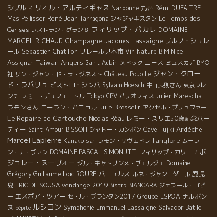
オリオル・アルティギャス
シブル
Narbonne
九州
Rémi DUFAITRE
René Jean
Le Temps des
Mas Pellisser
Tarragona
ジャジャキスタン
フィリップ・パカレ
Cerises
DOMAINE
レストラン・グラン８
MARCEL RICHAUD
Champagne Jacques Lassaigne
ブルノ・シュレ
ール
Sebastien Chatillon
リレール見本市
Nice
Vin Nature BIM
Angers
Taiwan
ニース
Assignan
Saint Aubin
メドック
ミュスカデ
BMO
ジャン・クロー
社
サン・ジャン・ド・ラ・ジネスト
Château Poupille
ド・ラパリュ
ビストロ・シンバ
Sylvain Hoesch
中山良則さん
東京フレ
Tokyo
ンチ
レミー・デュフェートル
CPV パリオフィス
Julien Mareschal
ラモンさん
ローラン・バニョル
Julie Brosselin
アクセル・プリュファー
Le Repaire de Cartouche
レミー・スリエ50歳記念パー
Nicolas Réau
ティー
Ardèche
Saint-Amour
BISSOH
シャトー・カンボン
Cave Fujiki
Marcel Lapierre
l'anglore
Kanako san
ラモン・サヴェドラ
ムーラ
ボ
DOMAINE PASCAL SIMONUTTI
ン・ナ・ヴァン
フィリップ・カリーユ
ジョレー・ヌーヴォー
Domaine
ジル・キャトリンヌ・ヴェルジェ
Grégory Guillaume
Loïc ROURE
バニュルス
鹿児
ルネ・ジャン・ダール
島
vendange 2019
ERIC DE SOUSA
Bistro BIANCARA
ジェラール・ゴビ
エスポア・ツアー
Groupe ESPOA
ナルボン
ー
セ・ル・プランタン2017
ルシヨン
ヌ
Symphonie
Emmanuel Lassaigne
Salvador Batlle
pépite