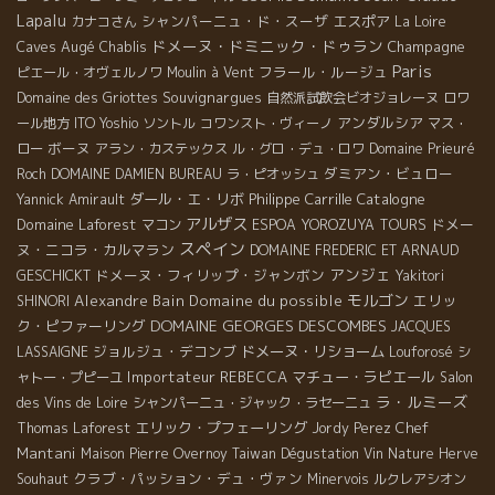
Lapalu
シャンパーニュ・ド・スーザ
エスポア
カナコさん
La Loire
ドメーヌ・ドミニック・ドゥラン
Caves Augé
Champagne
Chablis
Paris
フラール・ルージュ
ピエール・オヴェルノワ
Moulin à Vent
Souvignargues
Domaine des Griottes
自然派試飲会ビオジョレーヌ
ロワ
アンダルシア
ール地方
ITO Yoshio
ソントル
コワンスト・ヴィーノ
マス・
ボーヌ
ロー
アラン・カステックス
ル・グロ・デュ・ロワ
Domaine Prieuré
ダミアン・ビュロー
Roch
DOMAINE DAMIEN BUREAU
ラ・ピオッシュ
ダール・エ・リボ
Philippe Carrille
Catalogne
Yannick Amirault
アルザス
Domaine Laforest
ドメー
マコン
ESPOA YOROZUYA TOURS
スペイン
ヌ・ニコラ・カルマラン
DOMAINE FREDERIC ET ARNAUD
アンジェ
ドメーヌ・フィリップ・ジャンボン
GESCHICKT
Yakitori
モルゴン
Alexandre Bain
Domaine du possible
エリッ
SHINORI
DOMAINE GEORGES DESCOMBES
ク・ピファーリング
JACQUES
ジョルジュ・デコンブ
ドメーヌ・リショーム
LASSAIGNE
Louforosé
シ
Importateur REBECCA
マチュー・ラピエール
ャトー・プピーユ
Salon
ラ・ルミーズ
des Vins de Loire
シャンパーニュ・ジャック・ラセーニュ
エリック・プフェーリング
Chef
Thomas Laforest
Jordy Perez
Mantani
Maison Pierre Overnoy
Taiwan Dégustation Vin Nature
Herve
クラブ・パッション・デュ・ヴァン
Souhaut
Minervois
ルクレアシオン