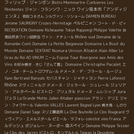
フィリップ・ジャンボン
Corbieres
Bistro Montmartre
Les
ワイン見本市「アンディジ
ジャン・フランソワ・ニック
Pénitentes
ェンヌ」
岩田コキさん
シルヴァン・リショーム
DAMIEN BUREAU
Jerome SAURIGNY
ペルピニャン
Crozes-Hermitage
コート・ド・ピィ
Domaine Richeaume
RECREATION
Tokyo Roppongi
Philippe Valette
台
Rhône sud
湾自然派ワイン試飲会
ヴァン・ナチュール
Domaine de la
Domaine Le Bout du
Romanée-Conti
Domaine La Petite Baigneuse
Alsace
Monde
Nomura Unison
Alain Allier
Domaine SEXTANT
Le
Espoa Tour
Bourgone
aux Amis des
Grau du Roi
AD VINUM
ニーム
Domaine Christophe Pacalet
Vins
お好み焼き・きじ「さんて寛」
エ
ドメーヌ・デ・フラール・ルージュ
ノ・コネ・チーム
トロワザム−ル
Banyuls
セバスチャン・シャティヨン
Yann Bertrand
Pierre Laforest
Rhône
スヴィニャルグ
ドメーヌ・ジェラール・シュレール
ジュリア
Jura
ン・アルタベール
ビストロ・ブリュタル
ドメーヌ・ムレシップ
ジュラ
Julien Altaber
passion
アラン・アリエ
La Grande Motte
ジャ
Valentin VALLES
Laurent Bagnol
ン・フォワヤール
Lyon
焼き鳥・しのり
Domaine Daniel Sage
スリエ醸造所
La Dive Bouteille
Le Clos Rougeard
ヴ
ア
ィヴィアン・エメルスダール
ピエール・ラフォレ
coinstot vino
France
ルデッシュ
ボジョレー・ヌーボー
南スペイン
Domaine Philippe Tessier
Le Clos des Jarres
ビストロ・モンマルトル
Taiwan la Deuxième