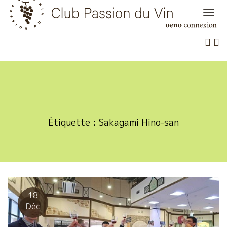
Skip
to
content
Étiquette :
Sakagami Hino-san
18
Déc