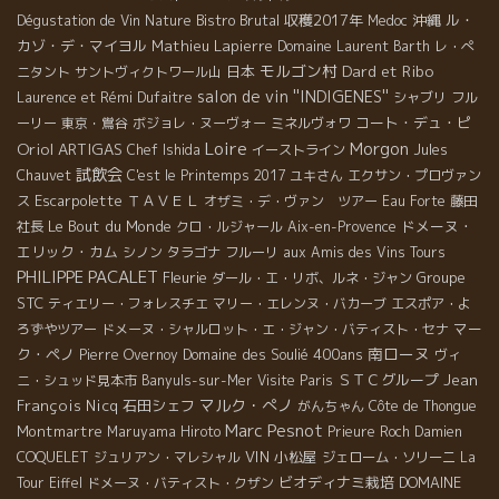
Bistro Brutal
収穫2017年
沖縄
ル・
Dégustation de Vin Nature
Medoc
カゾ・デ・マイヨル
Mathieu Lapierre
Domaine Laurent Barth
レ・ぺ
モルゴン村
Dard et Ribo
日本
ニタント
サントヴィクトワール山
salon de vin ''INDIGENES''
Laurence et Rémi Dufaitre
シャブリ
フル
コート・デュ・ピ
ーリー
東京・鴬谷
ボジョレ・ヌーヴォー
ミネルヴォワ
Loire
Morgon
Oriol ARTIGAS
Chef Ishida
イーストライン
Jules
試飲会
Chauvet
C'est le Printemps 2017
ユキさん
エクサン・プロヴァン
Escarpolette
ＴＡＶＥＬ
ス
オザミ・デ・ヴァン ツアー
Eau Forte
藤田
Le Bout du Monde
ドメーヌ・
社長
クロ・ルジャール
Aix-en-Provence
エリック・カム
シノン
タラゴナ
フルーリ
aux Amis des Vins Tours
PHILIPPE PACALET
Fleurie
Groupe
ダール・エ・リボ、ルネ・ジャン
STC
ティエリー・フォレスチエ
マリー・エレンヌ・バカーブ
エスポア・よ
マー
ろずやツアー
ドメーヌ・シャルロット・エ・ジャン・バティスト・セナ
南ローヌ
ク・ペノ
Domaine des Soulié 400ans
Pierre Overnoy
ヴィ
ＳＴＣグループ
Jean
ニ・シュッド見本市
Banyuls-sur-Mer
Visite Paris
マルク・ぺノ
François Nicq
石田シェフ
がんちゃん
Côte de Thongue
Marc Pesnot
Montmartre
Maruyama Hiroto
Prieure Roch
Damien
VIN
小松屋
COQUELET
ジュリアン・マレシャル
ジェローム・ソリーニ
La
ビオディナミ栽培
DOMAINE
Tour Eiffel
ドメーヌ・バティスト・クザン