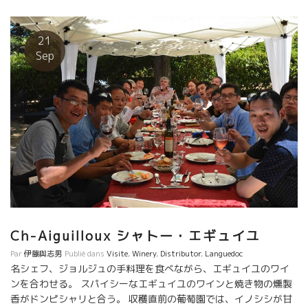
に変えた久米さんの興味深い話し、店長自ら毎朝トイレ掃除をや
り続けた久米さん。社員の皆を生かそうとした努力に感動しまし
た。有難うございました。 私の大好きな坂本龍馬の土佐からやっ
21
て来た（株）土佐山田の三谷さん、内川さん、二人の静かに燃え
Sep
るパッションには敬意を表します。あの石川社長のもとで、独自
な商品を次々と育てている社風には感動しています。 ２万人の人
口の街で、既にヌーヴォーを４００本の予約をとっているとのこ
と、「凄い」の一言です。有難うございました。 北海道からはジ
ェイ・アール・フレッシュネス・リテールさん、元気で若さ溢れ
る赤間さん、藤山さん。藤山さんの語学習得のスピード、フラン
ス語のキレイな発音には驚きました。その対応力の速さは強力な
武器となるでしょう。 後ろから、私達を見守るように見ていてく
れた大江さん、いるだけで皆に安心感を与えてくださり有難うご
ざいました。 色んなことをご存じの博識には驚きました。今後も
深いところでSTCを見守ってください。有難うございました。 渥
美フーズからは、私の同郷である静岡市出身の森さん。話しだす
Ch-Aiguilloux シャトー・エギュイユ
と熱いパッシオンがほとばしり出てくるパワーには驚きました。
Par
伊藤與志男
Publié dans
Visite
,
Winery
,
Distributor
,
Languedoc
ナショナル・ブランドには興味がありません、と言い切る森さん
名シェフ、ジョルジュの手料理を食べながら、エギュイユのワイ
の突っ走りは、アツミの社風にピッタリですね。 同郷の静岡市出
ンを合わせる。 スパイシーなエギュイユのワインと焼き物の燻製
身者として頑張ってください。応援していますよ。有難うござい
香がドンピシャリと合う。 収穫直前の葡萄園では、イノシシが甘
ました。 BMO社の山田さん、桐谷さん、斎藤さん、お疲れさまで