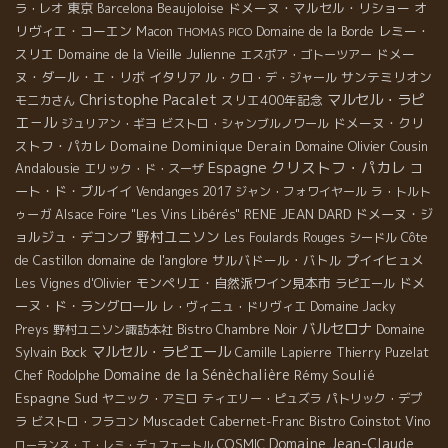
東京
Beaujoloise
ドメーヌ・マルセル・リショー
オ
ラ・レオ
Barcelona
リヴィエ・コーエン
レミー・
Macon
Domaine de la Borde
THOMAS PICO
スリエ
Domaine de la Vieille Julienne
ドメー
エスポア・ゴトーツアー
ヌ・ダール・エ・リボ
イタリア
サンテミリオン
ル・クロ・デ・ジャール
Christophe Pacalet
マルセル・ラピ
スリエ400年記念
モニカさん
エ－ル
ドメーヌ・クリ
ジュリアン・ギヨ
ビストロ・シャンブルノワール
ストフ・パカレ
Domaine Dominique Derain
Domaine Olivier Cousin
Espagne
クリストフ・パカレ
Andalousie
コ
エリック・ド・スーザ
ート・ド・ブルイイ
Vendanges 2017
ジャン・フォワイヤール
ラ・トルト
RENE JEAN DARD
ドメーヌ・ジ
ゥーガ
Alsace Foire "Les Vins Libérés"
野村ユニソン
ョルジュ・デコンブ
Les Foulards Rouges
シードル
Côte
domaine de l'anglore
サルバドール・バトル
プイイヒュメ
de Castillon
モンペリエ・自然派ワイン見本市
ドメ
Les Vignes d'Olivier
ラピエール
ーヌ・ド・ラングロール
レ・ヴィニュ・ドリヴィエ
Domaine Jacky
バルセロナ
Domaine
Preys
野村ユニソン諏訪本社
Bistro Chambre Noir
マルセル・ラピエール
Sylvain Bock
Camille Lapierre
Thierry Puzelat
Domaine de la Sénèchalière
Rémy Soulié
Chef Rodolphe
Espagne Sud
ヤニック・アミロ
ティエリー・ピュズラ
パトリック・デプ
Muscadet
Bistro Coinstot Vino
ラ
ビストロ・フラコン
Cabernet-Franc
Domaine Jean-Claude
COSMIC
ローランス・エ・レミ・デュフェートル