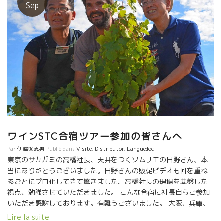
飲。 それは、サンタムールの方がコクがあって美味しい。 多くの
Sep
人がサンタムームを購入していった。マジで美味しいので喜ばれ
るだろう。 南大沢にお住まいの皆さまへ、 是非 サカガミGrand
Repasグラン・ルパでワインを楽しんでください。！！
ワインSTC合宿ツアー参加の皆さんへ
Par
伊藤與志男
Publié dans
Visite
,
Distributor
,
Languedoc
東京のサカガミの高橋社長、天井をつくソムリエの日野さん、本
当にありがとうございました。日野さんの販促ビデオも回を重ね
るごとにプロ化してきて驚きました。高橋社長の現場を基盤した
視点、勉強させていただきました。 こんな合宿に社長自らご参加
いただき感謝しております。有難うございました。 大阪、兵庫、
近畿地方に３３店舗を展開する大近の久米さん。赤字店を黒字店
Lire la suite