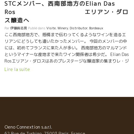
STCメンバー、西南部地方のElian Das
Ros エリアン・ダロ
ス醸造へ
Par
伊藤與志男
Publié dans
Visite
,
Winery
,
Distributor
,
Bordeaux
ここ西南部地方で、感情まで伝わってくるようなワインを造るエ
リアンにどうしても逢いたかったメンバー。 今回のメンバーの中
には、初めてフランスに来た人が多い。 西南部地方のマルマンド
というマイナーな産地まで来たワイン関係者は希少だ。 Elian Das
Rosエリアン・ダロスはあのプレステージな醸造家の集まりレ・ジ
ャン・ド・メティエ組織のメンバーでもある。 そして、多くの三
Lire la suite
ツ星レストランにもオン・リストされている。 日本ではまだ無名
に近いけど、トビッキリ美味しいワイン、世界中の愛好家から引
っ張りだこの造り手である。 この西南部地方の独特な品種の一つ
マルベック品種を食べてみる。 葡萄自体があまりにも上品な美味
しさに感動の面々。 マルベック品種は葡萄実の皮が薄くて繊細な
品種であることはあまり知られていない。非常に上品な味わい。
土佐山田ショッピングセンターの三谷さん、サカガミの日野さん
渥美フーズの森さん ，大近の久米さん エリア
ン・ダロスはアルザスのビオ・ディナミ農法の大家Humberecht
Oeno Connextion s.a.r.l.
フンブレヒト醸造で５年間も修業した。 そのエリアンが栽培した
62 Rue de Turbigo, 75003 Paris, France