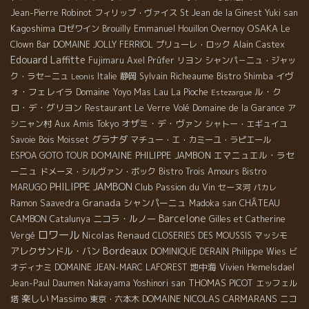
止剤の添加なし。 樽熟２２カ月、コンクリート槽１２カ月、ビン
Jean-Pierre Robinot
フィリップ・ヴァイス
St Jean de la Ginest
Yuki san
熟１４カ月の長期熟成期間。 収穫から瓶詰まで４年の熟成を経
Kagoshima
OSAKA
ロゼワイン
Brouilly
Emmanuel Houillon Overnoy
Le
て、飲み頃になってから出荷する贅沢な造り。。 エリアンがアル
Clown Bar
DOMAINE JOLLY FERRIOL
プリューレ・ロック
Alain Castex
ザスから戻って、ここでワインを造りだした初リリース９８年。
Edouard Laffitte
Fujimaru
Axel Prüfer
リヨン
シャンパ－ニュ・ジャッ
１９年の歳月が流れ、常に問題意識を持っていろんな試作を重
イヴ
ク・ラセ－ニュ
Italie
静岡
Sylvain Richeaume
Bistro Shimba
Leonis
ね、現段階でたどり着いた最高傑作である。 一人の男が精魂を込
ォ・フェレイラ
Domaine Yoyo
Mas Lau
ル・ク
La Pioche
Estezargue
めて造った西南部地方の最高峰のワイン！ 一度は試す価値あり！
ロ・デ・グリヨン
Restaurant Le Verre Volé
Domaine de la Garance
ア
きっと、大きな発見がありますよ。
オザミ・デ・ヴァン
シニャン村
Aux Amis Tokyo
シャトー・エギュイユ
グラナダ
Savoie
Bois Moisset
マチュー・エ・カミーユ・ラピエール
DOMAINE PHILIPPE JAMBON
エマニュエル・ラセ
ESPOA GOTO TOUR
ーニュ
ドメーヌ・シルヴァン・ボック
Bistro Trois Amours
Bistro
PHILIPPE JAMBON
Club Passion du Vin
MARUGO
セーヌ河
パカレ
Granada
シャンパーニュ
CHÂTEAU
Ramon Saavedra
Madoka san
Barcelone
CAMBON
ニコラ・ルノー
Catalunya
Gilles et Catherine
ロワール
Nicolas Renaud
Vergé
CLOSERIES DES MOUSSIS
マッシモ
Bordeaux
アレクサンドル・バン
DOMINIQUE DERAIN
Philippe Wies
ビ
地中海
オディナミ
DOMAINE JEAN-MARC LAFOREST
Vivien Hemelsdael
THOMAS PICOT
Jean-Paul Daumen
Nakayama Yoshinori san
エッフェル
楽しい
Massimo
DOMAINE NICOLAS CARMARANS
塔
東京・六本木
ニコ