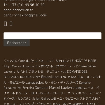
マルベック品種は特別だ。 食べて美味しい葡萄を仕込めば、美味
Tel +33 (0)1 49 96 40 20
しいワインができるのは当たり前。 １９ヘクタールの畑を庭師の
oeno-connexion.fr
ように丁寧に世話をしているエリアン。 醸造も熟成もすべての段
oeno.connexion@gmail.com
階での作業の精確度プレシジョンPrécisionレベルが半端ではな
い。 緻密な液体は偶然にはできない。一つ一つの作業の積み重ね
であることが理解できる液体である。 １）希少な品種Abrieu アブ
Rechercher :
リューも栽培している。除梗なしのグラップ・アンティエール、
マセラッション・カルボニック醸造、勿論、自生酵母のみ、軽快
でグイグイいけるタイプ。 ２）Chante coucou シャント・クク
ここ西南部地方は大西洋気候と内陸気候、南仏の三つの影響を
受けている。 その三つの地方の葡萄品種を掛け合わせたワイ
Côte du Py
ジュンさん
ロマネ・コンチ
カタロニア
LE MONT DE MARIE
ン。 メルロー、カベルネ・ソーヴィニョン、カベルネ・フラン、
エスポアグループ
マルベック、シラー品種。 構成のしっかりとしたワイン、でも２
Tokyo Musashikoyama
サン・トーバン
Rémi Sédès
年熟成してからの出荷なので、すでに柔らかく飲み頃になってい
DOMAINE DES
Lapierre
カベルネ フラン
レミ・デュフェイトル
Roussillon
る。 グイグイ系のワインが多いなかで、貴重なワイン。 ３）Clos
FOULARDS ROUGES
ドメーヌ・マルセ
Cidre
Elian Da Ros
Baquey クロ・バケ このワインこそ西南部地方のトップ・ワイ
Languedoc
ル・ラピエール
ル・タン・デ・スリーズ
Domaine
ン。 エリアンが現在の段階で、可能なすべてを尽くしたワイン。
Domaine Marcel Lapierre
Richaume
Ivo Ferreira
加藤さん
マス・ぺ
このワインがフランス中の星付きレストランに入っている。 カベ
ドメーヌ・ヨヨ
リセール
ドメーヌ・ミレーヌ・ブリュ
マキシム・マニョン
ルネ・フラン３５％、メルロー３５％、アブリュー１５％、カベ
ドメーヌ・セクスタン
Julien Guillot
カミーユ・ラピエール
ストラスブルグ
ルネ・ソーヴィニョン１５％ 自生酵母のみ、ビン詰めまで酸化防
ドメーヌ・フィリップ・ヴァレット
マルセイユ
B.B.B. ボジョレ試飲会