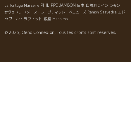
PHILIPPE JAMBON
日本
自然派ワイン
La Tortuga
Marseille
ラモン・
エド
サヴェドラ
ドメーヌ・ラ・プティット・べニューズ
Ramon Saavedra
ゥワール・ラフィット
銀座
Massimo
© 2023, Oeno Connexion, Tous les droits sont réservés.