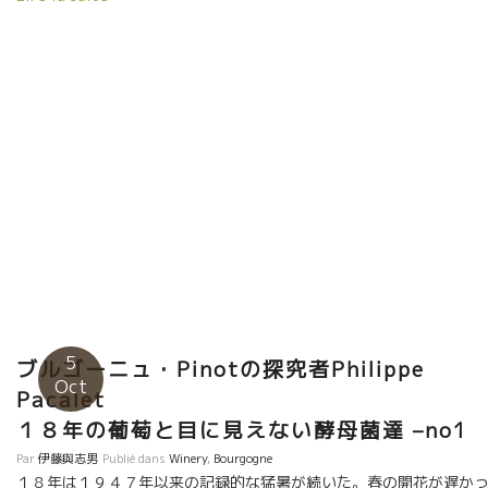
達が働きやすいように、SO2(酸化防止剤)をいれない。入れると弱っ
死んでしまう ものがあるからである。 また、Nuits Saint-Georg
ュイ・サンジョルジュの畑から収穫された葡萄が到着した。 先程、
園で収穫を立ち会った葡萄達だった。 パカレ醸造では蔵全体に冷房
いっている。しばらくここに置いて葡萄の温度が下がってから 発酵
入れる。 ミレジム２０１８年が楽しみだ。
5
ブルゴーニュ・Pinotの探究者Philippe
Oct
Pacale
１８年の葡萄と目に見えない酵母菌達 –no1
Par
伊藤與志男
Publié dans
Winery
,
Bourgogne
１８年は１９４７年以来の記録的な猛暑が続いた。春の開花が遅か