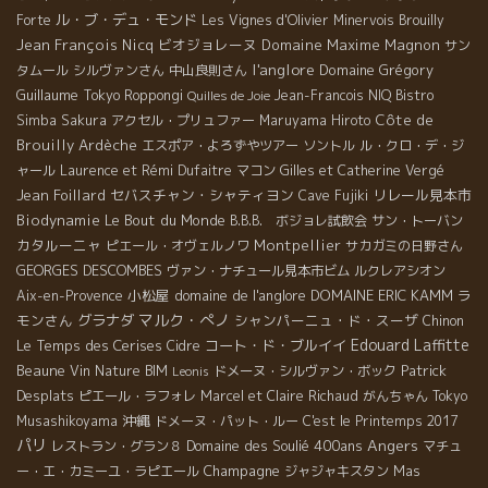
ル・ブ・デュ・モンド
Forte
Les Vignes d'Olivier
Minervois
Brouilly
Jean François Nicq
ビオジョレーヌ
Domaine Maxime Magnon
サン
l'anglore
Domaine Grégory
タムール
シルヴァンさん
中山良則さん
Guillaume
Tokyo Roppongi
Jean-Francois NIQ
Bistro
Quilles de Joie
Côte de
Simba
Sakura
アクセル・プリュファー
Maruyama Hiroto
Brouilly
Ardèche
エスポア・よろずやツアー
ソントル
ル・クロ・デ・ジ
ャール
Laurence et Rémi Dufaitre
マコン
Gilles et Catherine Vergé
Jean Foillard
セバスチャン・シャティヨン
リレール見本市
Cave Fujiki
Biodynamie
Le Bout du Monde
B.B.B. ボジョレ試飲会
サン・トーバン
カタルーニャ
Montpellier
ピエール・オヴェルノワ
サカガミの日野さん
GEORGES DESCOMBES
ヴァン・ナチュール見本市ビム
ルクレアシオン
小松屋
domaine de l'anglore
DOMAINE ERIC KAMM
ラ
Aix-en-Provence
マルク・ぺノ
モンさん
グラナダ
シャンパーニュ・ド・スーザ
Chinon
Edouard Laffitte
Le Temps des Cerises
コート・ド・ブルイイ
Cidre
Beaune
Patrick
Vin Nature BIM
ドメーヌ・シルヴァン・ボック
Leonis
Desplats
ピエール・ラフォレ
Marcel et Claire Richaud
がんちゃん
Tokyo
沖縄
Musashikoyama
ドメーヌ・パット・ルー
C'est le Printemps 2017
パリ
Angers
Domaine des Soulié 400ans
レストラン・グラン８
マチュ
Champagne
ー・エ・カミーユ・ラピエール
ジャジャキスタン
Mas