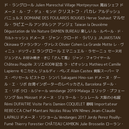
ド・ラングロール
萬谷シェフ
ド
Julien Mareschal
Village Montpeyroux
クリストフ・パカレ
メーヌ・ル・ブ・デュ・モンド
アルデッシュ
マルセ
バニュルス
DOMAINE DES FOULARDS ROUGES
Herve Souhaut
ル・ラピエール
アンジェ
アンダルシア
Taiwan la Deuxième
楽しい
Dégustation de Vin Nature
DAMIEN BUREAU
ル・ルペール・ド・
ドメーヌ・ジャン・クロード・ラパリュ
カルトゥッシュ
JAJAKISTAN
Okinawa
Olivier Cohen
ヴァランタン・ヴァレス
La Grande Motte
レ・ヴ
ラングロール
エマニュエル・ラセーニュ
ィニュ・ドリヴィエ
セーヌ河
ジュンさん
お好み焼き・きじ「さんて寛」
ジャン・フォワイヤール
スリエ400年記念
Château Poupille
ラ・ピオッシュ
Mathieu et Camille
Lapierre
モニカさん
ジョルディ・ペレズ
Alain Castex
質販スーパー
マ
ビストロ・シンバ
ドメーヌ・ダー
ス・ぺリセール
Sakagami Hino-san
ル・エ・リボ
台湾インポーターのレベッカさん
ダール・
Barcelona
エ・リボ
vendange 2019
Malaga
エリック・プフェー
クロ・ルジャール
リング
ドメーヌ・ジェラール・シュレール
Bois Moisset
大阪の小松屋
Rémi DUFAITRE
Importateur
Visite Paris
Damien COQUELET
静岡
Jean-Claude
REBECCA
Chef Mantani
VIN
Nicolas Réau
Nîmes
LAPALU
ドメーヌ・リショーム
Pouilly-
Vendanges 2017
Jordy Perez
Fumé
CHÂTEAU CAMBON
Julie Brosselin
ローラン・
Thierry Forestier