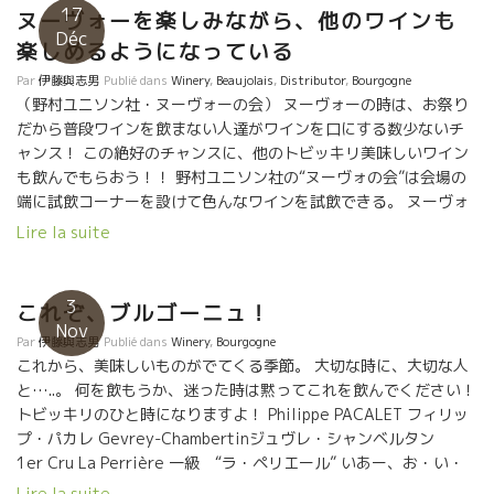
17
を築きたい。
ヌーヴォーを楽しみながら、他のワインも
Déc
楽しめるようになっている
Par
伊藤與志男
Publié dans
Winery
,
Beaujolais
,
Distributor
,
Bourgogne
（野村ユニソン社・ヌーヴォーの会） ヌーヴォーの時は、お祭り
だから普段ワインを飲まない人達がワインを口にする数少ないチ
ャンス！ この絶好のチャンスに、他のトビッキリ美味しいワイン
も飲んでもらおう！！ 野村ユニソン社の“ヌーヴォの会”は会場の
端に試飲コーナーを設けて色んなワインを試飲できる。 ヌーヴォ
ーを楽しみながら、自分の好きなワイン探しもできるようになっ
Lire la suite
ている。 素晴らしいことだと思う。 エモーションナルなワインが
あった。 Marc PENOTマルク・ペノさんの飛っきり美味しいワイ
ン。 特にNuitageは、ムスカデとは思えない繊細で旨味を備えた
3
これぞ、ブルゴーニュ！
白ワイン。 こんなムロン・ド・ブルゴ－ニュを醸せるのはマル
Nov
Par
伊藤與志男
Publié dans
Winery
,
Bourgogne
ク・ペノさんだけだ。 Léonisレオニス・シャンピエール社の
これから、美味しいものがでてくる季節。 大切な時に、大切な人
Bruliusブリュリウス、これも素晴らしいブルイィのワインだ！！
と…..。 何を飲もうか、迷った時は黙ってこれを飲んでください！
樹齢が100歳級のガメ品種の古木を仕込んだ逸品。深味のあるボ
トビッキリのひと時になりますよ！ Philippe PACALET フィリッ
ジョレも楽しんで欲しい。
プ・パカレ Gevrey-Chambertinジュヴレ・シャンベルタン
1er Cru La Perrière 一級 “ラ・ペリエール” いあー、お・い・
し・い。 言葉にならない。
Lire la suite