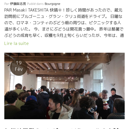
Par
伊藤與志男
Publié dans
Bourgogne
り、やってきたことは、ここの本来の“シャブリ”のあのミネラル感
PAR Masaki TAKESHITA 快晴🌞！珍しく時間があったので、蔵元
を取りもどして、更により進化させて“深味”のある、まだ他の誰も
訪問前にブルゴーニュ・グラン・クリュ街道をドライブ。 日曜な
がやっていないシャブリ・テロワールの真価を表現することに的
ので、ロマネ・コンティのぶどう畑の周りは、ピクニックする人
を絞って努力してきたのだった。。 オザミの小松さんは、トーマ
達が多くいた。 今、まさにぶどうは開花真っ最中。 昨年は酷暑で
の奮闘してきた過程ながら、彼が造るシャブリに、他にはない特
ぶどうの成育も早く、収穫も9月上旬くらいだったが、今年は、通
別な魅力を感じとっていた。 その訳を知りたくて、今回の訪問と
常のリズムでゆっくりと育っており、収穫は9月末くらいとの事。
Lire la suite
なった。 トーマは、ここシャブリの特殊なテロワールからブルゴ
… 第1軒目の訪問はRomain Chapuis ロマン・シャプイ。気は優
ーニュのどこにも比較できない偉大なシャルドネが表現できると
しく力持ち💪。いつもポマールのカーブでは、窮屈そうな、寡黙
確信していた。 ２００３ 年に、お父さんから引き継ぐと同時にト
な雰囲気のロマンが、今日は小さく、明るく見える。 なんと、昨
19
ーマはドメーヌ、PATTES LOUP パット・ルを設立した。 最初は、
年の8月、収穫前にラドワ・セリニーに400m2のカーブを立て
Fév
ほんの一部の畑だけを引き継いで、完璧なまでのビオ栽培を開始
た。 以前のカーブの20倍くらい、縦と横にデカくなった。 収穫も
した。 完璧主義者のトーマは少しづつお父さんの畑を引き継い
醸造も瓶詰めも出荷も、全てがやりやすくなった。終始ニコニコ
で、畑をコツコツと着実に整備していった。 ２０年間の時を経
のロマン。これで、更に、自分の造りたいワインを目指す環境が
て、今では１６ヘクタールの畑になっている。 勿論、すべて人的
できたわけだ。 白も赤も、繊細でミネラルなワイン造りを目指す
作業による完璧なビオ栽培を実施している。 トーマは知ってい
ロマン。酷暑のミレジム2018年は、熟度の高いぶどうが収穫でき
る。シャブリの現実は、グランクリュの畑でも機械を使った栽
たが、白も赤も、あまりタンニンを抽出しないように注意を払っ
培、収穫がなされていることを嘆いている。 トーマは、すべて人
たという。 収穫も酸が落ちないタイミングで早めに収穫。 リュリ
的な畑作業員を実現したかった。 １６ヘクタールとうい面積に
ー、オート・コート・ド・ボーヌの白は甘い青リンゴのようでア
は、贅沢ともいえる１２人の畑作業員を確保して、丹念にビオ栽
ロマティック。 綺麗な酸と塩気のバランスがいい。 3年前から造
培を実施している。 この規模で１２人の作業員とは、かなりの投