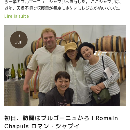
ら一挙のブルゴーニュ・シャブリへ直行した。 ここシャブリは、
近年、天候不順で収穫量が極度に少ないミレジムが続いていた。
今年2023年は、猛暑もありながらも、結果的に稀にみる高品質で
Lire la suite
収穫量も満足のいく嬉しいミレジムとなった。 そんなこともあり
で、最高の笑顔で迎えてくれたトーマ・ピコだった。 OENO
CONNEXION社は、トーマがお父さんからドメーヌの一部を引き
9
継いだ２００３年の初ビンテージから付き合っている。 トーマが
Juil
２０年間にやってきたシャブリでの奮闘はMAGNIFIQUEマニフィ
ック・素晴らしい！としか言いようのないものでした。 そんなト
ーマの２０年間の奮闘と現在までの地道な活動の一部を小松さん
に語りだした。 トーマはドメーヌを引き継いだ当初から、ここシ
ャブリの現実を目の当たりにみて危機を抱いていた。 シャブリと
いう産地は、フランス中のワイン産地の中でも、“シャブリ”という
名前だけで黙っていても売れる産地であること。逆をいえば、何
も努力しなくても売れてしまう産地といえる。 つまり、ここに
は、お金儲けだけを目的にブルゴーニュの大手有名なネゴシアン
（ワイン商）が参入していて、畑には除草剤、化学肥料など化学
物質が大量に使われていて、しかもグランクリュの畑さえも、微
生物が皆無で砂漠のような無機質なものに近くなっていて、本来
初日、訪問はブルゴーニュから！Romain
の“シャブリ”と云われるスーッと伸びてくるミネラルが感じられな
Chapuis ロマン・シャプイ
いワインが殆どという現実になっていた。 トーマが２００３年よ