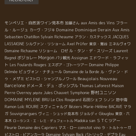
モンペリエ・自然派ワイン見本市
aux Amis des Vins
フラー
加藤さん
ル・ルージュ
Domaine Dominique Derain
Aux Amis
カーヴ・フジキ
Sebastien Chatillon
Sylvain Richeaume
アラン・カステックス
JACQUES
LASSAIGNE
シルヴァン・リショーム
Axel Prϋfer
東京・鴬谷
ミネルヴォワ
Domaine Richaume
ル・タン・デ・スリーズ
Laurent
リショーム ロゼ
Morgon
Bagnol
ボジョレー
エドワード・ラフィッ
パリ観光
Assignan
ト
Les Foulards Rouges
エスポア・ゴトーツアー
Domaine Philippe
ビュヴォン・ナチュール
ル・ヴァン・ド
Delmée
Domaine de la Borde
Beaujolais Nouveau
ゥ・メザミ
ビストロ・シャンブルノワール
Barcelone
ドメーヌ・デュ・ポッシブル
Thomas Laforest
Maison
野村ユニソン
Symphonie
Pierre Overnoy
Jules Chauvet
pépite
DOMAINE MYLENE BRU
石田シェフ
地中海
Le Clos Rougeard
シノン
Loïc ROURE
スヴィニャルグ
マラ
Ramon
Béziers
Marie-Hélène BACAVE
ガ
Souvignargues
ヴィニ・シュッド見本市
ジョルディ
Glouglou
東京・六
ＳＴＣツアー
本木
Madoka san
ローランス・エ・レミ・デュフェートル
Fleurie
Domaine des Capriers
マス・ロー
coinstot vino
ラ・トルトゥーガ
Domaine Sylvain Bock
ビストロ・ビアンカーラ
パトリック・デプラ
Eau