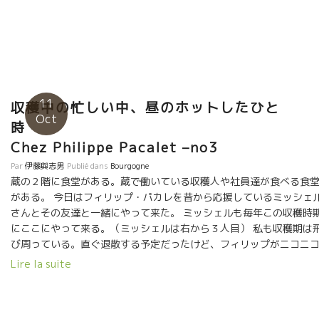
とを常に大切にしている貴重な人だと思う。 今では、グラン・ク
リュ・クラッセの蔵まで自然な造りをするようになってきた。 世
界中の著名レストランが自然なワインを扱う今、この造りのワイ
ンを無視してワインの仕事ができない時代になってきた。 何故？
最も、贅沢で、難しい造り方で、グンを抜いて繊細で、ピュアー
なワインになるからである。 世界中の一流シェフの、無駄を省い
たピュアーで繊細な料理にはピッタリの相性だからである。 時代
11
収穫中の忙しい中、昼のホットしたひと
は着実に進化している。
Oct
Chez Philippe Pacalet –no3
Par
伊藤與志男
Publié dans
Bourgogne
蔵の２階に食堂がある。蔵で働いている収穫人や社員達が食べる食
がある。 今日はフィリップ・パカレを昔から応援しているミッシェ
さんとその友達と一緒にやって来た。 ミッシェルも毎年この収穫時
にここにやって来る。（ミッシェルは右から３人目） 私も収穫期は
び周っている。直ぐ退散する予定だったけど、フィリップがニコニ
しながら美味しそうなソーセージを引っ提げてやって来た。皆で楽
Lire la suite
んだ。 お蔭で短い時間だったけど、ホッとした楽しいひと時を過ご
た。