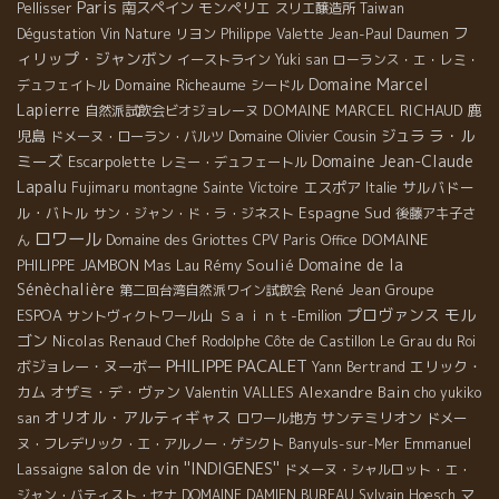
Paris
南スペイン
モンペリエ
Pellisser
スリエ醸造所
Taiwan
フ
Dégustation Vin Nature
リヨン
Philippe Valette
Jean-Paul Daumen
ィリップ・ジャンボン
イーストライン
Yuki san
ローランス・エ・レミ・
Domaine Marcel
Domaine Richeaume
デュフェイトル
シードル
Lapierre
DOMAINE MARCEL RICHAUD
鹿
自然派試飲会ビオジョレーヌ
ラ・ル
児島
Domaine Olivier Cousin
ジュラ
ドメーヌ・ローラン・バルツ
ミーズ
Domaine Jean-Claude
Escarpolette
レミー・デュフェートル
Lapalu
エスポア
サルバドー
Fujimaru
montagne Sainte Victoire
Italie
ル・バトル
Espagne Sud
サン・ジャン・ド・ラ・ジネスト
後藤アキ子さ
ロワール
DOMAINE
ん
Domaine des Griottes
CPV Paris Office
Domaine de la
PHILIPPE JAMBON
Mas Lau
Rémy Soulié
Sénèchalière
René Jean
Groupe
第二回台湾自然派ワイン試飲会
プロヴァンス
モル
ESPOA
Ｓａｉｎｔ-Emilion
サントヴィクトワール山
ゴン
Nicolas Renaud
Chef Rodolphe
Côte de Castillon
Le Grau du Roi
PHILIPPE PACALET
ボジョレー・ヌーボー
エリック・
Yann Bertrand
カム
オザミ・デ・ヴァン
Valentin VALLES
Alexandre Bain
cho yukiko
オリオル・アルティギャス
サンテミリオン
san
ロワール地方
ドメー
Emmanuel
ヌ・フレデリック・エ・アルノー・ゲシクト
Banyuls-sur-Mer
salon de vin ''INDIGENES''
Lassaigne
ドメーヌ・シャルロット・エ・
マ
ジャン・バティスト・セナ
DOMAINE DAMIEN BUREAU
Sylvain Hoesch