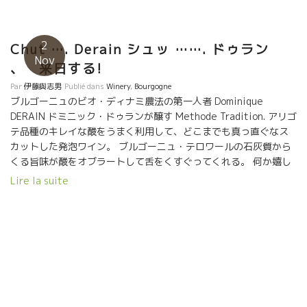
2
Chut …. Derain シュッ ……. ドゥラン
Nov
、 来日する!
Par
伊藤與志男
Publié dans
Winery
,
Bourgogne
ブルゴーニュのビオ・ディナミ農法の第一人者 Dominique
DERAIN ドミニック・ドゥランが醸す Methode Tradition. アリゴ
テ品種のキレイな酸をうまく利用して、どこまでも真っ直ぐなス
カットした発泡ワイン。 ブルゴーニュ・テロワールの石灰質から
くる旨味が酸をオブラートして舌をくすぐってくれる。 何か嬉し
い事があった時は、喜びが２倍増！！ 悲しいことがあったり、悔
Lire la suite
しい思いがあった時は、この酸が吹き飛ばしてくれます！！ 試し
てみて下さい。 スカット！！ ★ドミニック・ドゥランがこの１１
月に日本にやって来ます！！ ダジャレを飛ばしまくって、自分で
笑っている楽しい人です。 東京、大阪に行きます。 是非、逢いに
きてください。！！ おって、このFBにて連絡します。