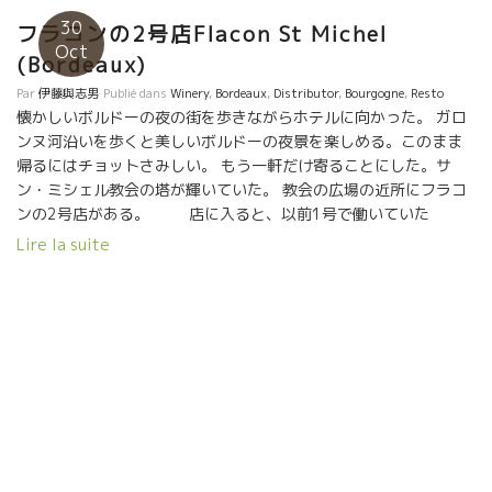
30
フラコンの2号店Flacon St Michel
Oct
(Bordeaux)
Par
伊藤與志男
Publié dans
Winery
,
Bordeaux
,
Distributor
,
Bourgogne
,
Resto
懐かしいボルドーの夜の街を歩きながらホテルに向かった。 ガロ
ンヌ河沿いを歩くと美しいボルドーの夜景を楽しめる。このまま
帰るにはチョットさみしい。 もう一軒だけ寄ることにした。サ
ン・ミシェル教会の塔が輝いていた。 教会の広場の近所にフラコ
ンの2号店がある。 店に入ると、以前1号で働いていた
ThomasトマとValérieヴァレリが頑張っていた。 こちらの方は店
Lire la suite
が大きくてワイン屋も兼ねたBistroになっている。 壁には知って
いる美味しそうなワインがズラリと並んでいる。勿論フランス中
のワイン、スペインも置いてある。 スペースがあるのでより解放
感がある。 トマはずっとパリのヴェール・ヴォーレVerre Voléで
働いていたから顔見知り。 ここでの再会が嬉しい。 ここではビス
トロ料理もメニューに揃っている。 店内に元気にグイグイ飲んで
いる若者のグループがいた。その中の一人がどこかで見たことが
ある。 お互いに顔を見合わせて、笑った。顔は知っているけど名
前がでてこない。 パリのビストロで会った顔だ。 ブラインドテー
スティングをやっていたので参加した。 見事に外した。 強烈なミ