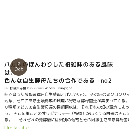
5
パカレのほんわりした複雑味のある風味
Oct
は
色んな自生酵母たちの合作である -no2
Par
伊藤與志男
Publié dans
Winery
,
Bourgogne
畑で育った酵母菌達を自生酵母と呼んでいる。 その畑のミクロクリ
気象、そこにある土壌構成の環境が好きな酵母菌達が集まってくる。
０種類ほどある自生酵母達の種類構成は、それぞれの畑の環境によ
う。 そこに畑ごとのオリジナリテー（特徴）が出てくる由来はそこ
る。 それぞれの発酵槽には畑別の葡萄とその同級生である酵母菌
はいっている。 物凄いエネルギーで発酵活動が行われている。 自生
Lire la suite