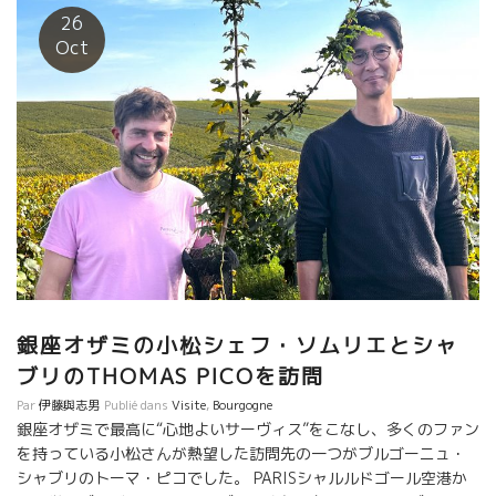
26
Oct
銀座オザミの小松シェフ・ソムリエとシャ
ブリのTHOMAS PICOを訪問
Par
伊藤與志男
Publié dans
Visite
,
Bourgogne
銀座オザミで最高に“心地よいサーヴィス”をこなし、多くのファン
を持っている小松さんが熱望した訪問先の一つがブルゴーニュ・
シャブリのトーマ・ピコでした。 PARISシャルルドゴール空港か