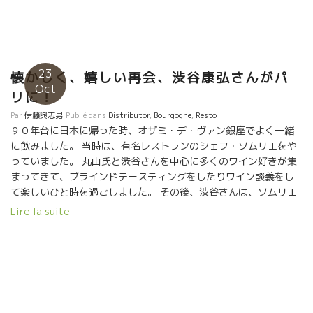
ネラルのJulien Guillotのワインだった。 ミネラルが旨味をカバ
ーしてしまう程の強さだった。出方が石灰っぽくなかった。 ウー
ン、残念。でも本当に美味しいワインだ！ 後のメンバーは、
ボルドーに数カ月前にBistro Soifというワイン・ビストロをオー
プンしたとのこと。 次回、行ってみよう。 気持ちのいい若者達だ
23
懐かしく、嬉しい再会、渋谷康弘さんがパ
った。Merci ,Equipes de Soif. 壁に美味しそうなワインがズラリ
Oct
リに！
と並んでいた。勿論、ボルドーワインもありました。また来よ
う。
Par
伊藤與志男
Publié dans
Distributor
,
Bourgogne
,
Resto
９０年台に日本に帰った時、オザミ・デ・ヴァン銀座でよく一緒
に飲みました。 当時は、有名レストランのシェフ・ソムリエをや
っていました。 丸山氏と渋谷さんを中心に多くのワイン好きが集
まってきて、ブラインドテースティングをしたりワイン談義をし
て楽しいひと時を過ごしました。 その後、渋谷さんは、ソムリエ
の仕事を離れて色んな会社経営の経験を積みました。 再度、ワイ
Lire la suite
ンのど真ん中の会社を設立されて、ザ・コンコルド・ワイン・ク
ラブにて現在活躍中。 今回はブルゴーニュに出張されて、今夜、
数時間後に日本へ帰国する途中で,自然派ワイン試飲会開催中の
Coinstot Vinoに寄ってくれました。 渋谷さんは、日本で自然派
ワインを初期の頃より、理解をしている数少ないソムリエさんだ
った。 頭が柔らかく、妙な壁をつくらないで現場で起きているこ