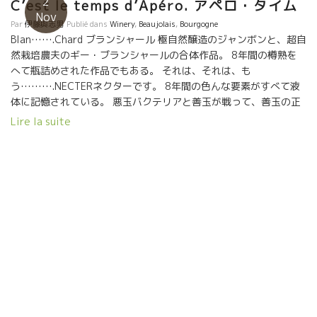
2
C’est le temps d’Apéro. アペロ・タイム
Nov
Par
伊藤與志男
Publié dans
Winery
,
Beaujolais
,
Bourgogne
Blan…….Chard ブランシャール 極自然醸造のジャンボンと、超自
然栽培農夫のギー・ブランシャールの合体作品。 8年間の樽熟を
へて瓶詰めされた作品でもある。 それは、それは、も
う……….NECTERネクターです。 8年間の色んな要素がすべて液
体に記憶されている。 悪玉バクテリアと善玉が戦って、善玉の正
義が勝って平和がおとずれた、物語が刻み込まれている。 ジャン
Lire la suite
ボン以外の誰も造れない作品だ！ どうしてこうなるのだろう。 現
在の醸造学の狭い範囲では説明が程遠い。 微生物学、最新物理
学、人間力学がくわわらないと。 何てという深みなんだろう。
Merci Catherine et Philippe , Merci Guy Blanchard.