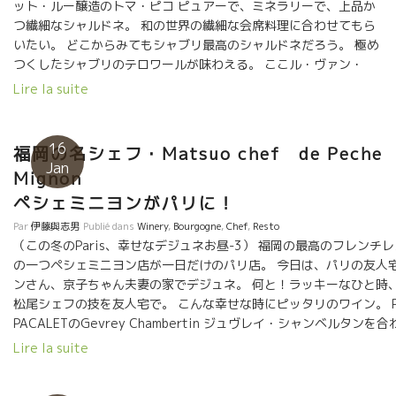
したい蔵のブースに近づくだけでも、かなりの時間がかかるほど
ット・ルー醸造のトマ・ピコ ピュアーで、ミネラリーで、上品か
サンセールの川村さんとみどりさん、その友人の日野でバー経営
混みようだった。 自然派が世界中に物凄いスピードで広がってい
つ繊細なシャルドネ。 和の世界の繊細な会席料理に合わせてもら
の高田さん。 ツアー1軒目の訪問蔵元がオリヴィエ・クザンだっ
るのが実感できる。 この急激な発展が、今まで和気あいあいでや
いたい。 どこからみてもシャブリ最高のシャルドネだろう。 極め
た。 そこからミッシェル・オジェ時代のメゾン・ブリュレ、 もち
っていた自然派グループの雰囲気が、ビジネス、ビジネスの利己
つくしたシャブリのテロワールが味わえる。 ここル・ヴァン・
ろんサンセールは必須訪問でセバスチャン・リフォー、ブルゴー
的な世界のバイヤーが増えたことで妙な方向へ流されてしまう蔵
デ・メザミ試飲会でもブースに近づけないほどの人気。 世界中が
ニュに行ってエマニュエル・ジブロ、 ラトー、フィリップ・パカ
Lire la suite
元も出てくるのではないだろうか。 大金をもってビジネス、ビジ
注目している醸造家トマ・ピコ。見たら即飲んでみるべき！！
レ、ドミニク・ドゥラン、 ボジョレーはデコンブ、石川研修中の
ネスで横取りしていく、あるいわ口八丁手八丁で純な蔵元を口説
（問合せは野村ユニソン社） ★Domaine Philippe Valette
ラピエール、ラパリュ、 そしてダール・エ・リボ、マルセル・リ
いて横取りしていく、バイヤーが増えてくるだろう。わが社の利
ヴァレット醸造のフィリップ・ヴァレット プイィ・フイッセの硬
ショー、 ルシヨンのル・ブー・デュ・モンドまで南下したまさに
16
福岡の名シェフ・Matsuo chef de Peche
益至上主義のビジネスマン的なバイヤーが増えてきている。 価格
い石灰岩盤土壌。この岩盤に入り込んだ根っ子が吸い上げるミネ
弾丸ツアーだった。 さてオリヴィエのカベルネ・フラン2007は熟
Jan
Migno
競争で他を蹴落としていくビジネスがこの世界にも出てくるだろ
ラルは半端 ではない。 他のブルゴーニュでは表現できないスタイ
成感など枯れたニュアンスは一切なく、ガメイのごとく果実味溢
う。 人間関係を大切にしながら本然的な関係で成り立っていた自
ルのミネラル感がここにはある。 物凄いミネラリーで力強いタッ
ペシェミニヨンがパリに！
れ、みずみずしい。タンニンはとても滑らかで、カベルネ・フラ
然派の中に、いわゆる普通のビジネスの分野の人達が参入してき
チのシャルドネ。ミネラルのチャンピオンといってもよい。 この
ンの持つ気品のある青みが、さらに清涼感を与えてくれた。 サン
Par
伊藤與志男
Publié dans
Winery
,
Bourgogne
,
Chef
,
Resto
たと云える。 造り手も、販売する人も、飲む人も、人間的である
ミネラルが熟成したときの素晴らしさ、言葉に表現できない程
セール、お宝ワインがたっぷり。 ツアーの想いで話に花が咲き、
（この冬のParis、幸せなデジュネお昼-3） 福岡の最高のフレンチ
こと、人間としての生き方の哲学が大切な時代がやって来たと云
だ。 他では類を見ないスタイル。 人間的にも親分肌で確固たる意
気がつけば、、、、また時間が経つのを忘れてしまいまし
の一つペシェミニヨン店が一日だけのパリ店。 今日は、パリの友人
える。 利益至上主義のビジネスの仕組みに流れていくと、この自
志の強さがあるフィリップ・ヴァレット。 一飲の価値は大きい。
た。。。 Le Sancerre 調布市仙川町1-19-36
ンさん、京子ちゃん夫妻の家でデジュネ。 何と！ラッキーなひと時
然派の流れの“純”な大切な部分が無くなっていくだろう。 どのワ
（問合せはBMO, トロワザムール恵比寿店で飲めます）
松尾シェフの技を友人宅で。 こんな幸せな時にピッタリのワイン。 Phi
インを、誰から買って、誰に売って、どんな風に提供していく
PACALETのGevrey Chambertin ジュヴレイ・シャンベルタンを
か、どんな風に飲まれていくか、大切な時代が到来している。 自
松尾さんは若き頃、フランスの星付きで修業、東京のシェ・イノで
Lire la suite
分のところに手に入りさえすればOKという考え方では、自然派の
でPeche Mignon ペシェミニヨンを開く。 福岡の名店の腕と心を
大切な部分が失われていくだろう。 これからが面白いし、遠くを
た。 なんと幸せなこと。まさにお正月。 Merci Matsuo chef.
観ながら醸造家、販売者、飲む人達がハッピーになるメカニズム