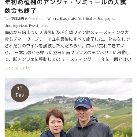
年初め恒例のアンジェ・ソミュールの大試
っているコトー・ブルギニョン（ガメイ）がこれまた美味い！ 年
資ともいえる。 そして、収穫もトーマにとっては超大切なこと。
度石灰質のガメイは、とにかくエレガントでミネラル！毎日、こ
飲会も終了
葡萄の熟度の最高のバランスと時に、一挙に収穫したいトーマ
れ飲みたいわ(^^)。 ほとんど、白に近い色合いのガメイのダイレ
は、何と６０人もの収穫人を一挙に投入して最良の熟度で収穫す
Par
伊藤與志男
Publié dans
Winery
,
Beaujolais
,
Distributor
,
Bourgogne
,
クトプレスで造ったロゼは、ロゼというより、少々赤ワインの要
ることを心がけている。 そんなトーマの話を聞きながら小松さん
Uncategorized
,
Event
,
Loire
素を持った白という感じ。ガストロノミックなしっかとした味わ
は、自分がトーマのシャブリに感じてきたことを納得していた。
南仏から始まった２週間に及ぶ自然ワイン耐久テースティング大
い。 食欲を刺激する味わいだ。 オート・コート・ド・ボーヌ
また、収穫した葡萄をゆっくりとプレスしたあとは、プレスジュ
会もディーヴ・ブテーイユを最後にすべて終了した。 休みなしで
2018赤は、綺麗な酸と少々スパイシーなニュアンスでエレガン
ースを発酵槽に入れる作業も、ジュースに圧力がかかると繊細さ
どれだけのワインを試飲したんだろうか。口中が荒れてきてい
ト。 新しいカーブで更に繊細でエレガントなワインを造り出した
が欠ける危険性もあるので、ポンプを一切使わないように醸造所
る。 日本出張から帰った翌日に南フランスのモンペリエに移動し
ロマン！ 今年2019年も、ぶどうの成育は順調！ やる気満々で
を改良して重力で発酵槽に入れるようにした。 そして、白ワイン
て、即アンジェに移動しての テースティング。 一年に一回とはい
す！
の醸造には、特に醸造所のクリーンな清潔さが重要と考えている
え、ますます試飲する量が増えていて、訪問者も増えていて、我
Lire la suite
ので、醸造所内はいつもピカピカなクリーンな状態を維持してい
慢大会のようなテースティングレースになってきた。 特に、２周
る。 アルコール発酵はクリーンなステンレス・タンクや卵型のコ
目のAngersのエキサイティングな試飲は、体力と精神力の集中が
ンクリート槽を使用している。 熟成に関しては、１級畑の場合は
必要だった。でも大変興味深いものだった。 それぞれの試飲会に
13
600mlのドミ・ミュイと呼ばれる中型樽やフードルと呼ばれてい
特徴あり。 1) Les Pénitentes レ・ペニタント試飲会 参加蔵の規
Fév
る大型樽でゆっくり熟成させることにしている。最低でも２年熟
模は最も少ないけどペニタントは自然派の各地のトップクラス、
成、試飲結果次第では３年熟成しているものもある。 . トーマは、
大御所が揃っている。 レベル的には最もレベルが高い会場である
ここシャブリのテロワールであるキメリッジャン系石灰質土壌の
い。 会場のやや小さめなので人で溢れる会場である。朝一番に会
ワインの本質が表にでるのは,最低でも２年の熟成が必要と考えて
場入りして混む前に大切なところを試飲する必要がある。 2)
いる。 トーマにとって、これは実に大切なことである。 資金繰
Saint Jean サンジャン試飲会 当初はニコラ・ジョリーがやってい
りの状況で、なかなか実現できなかったことだけど、２０年の歳
たルネッサンス・デ・アペラッション試飲会だった。 つまりビ