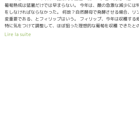
葡萄熟成は猛暑だけでは早まらない。 今年は、酸の急激な減少には
をしなければならなかった。 何故？自然酵母で発酵させる場合、リ
変重要である、とフィリップはいう。 フィリップ、今年は収穫する
特に気をつけて調整して、ほぼ狙った理想的な葡萄を収穫 できたとの
の葡萄達には、畑で過ごした、この一年の湿気、熱、風、水、ミク
Lire la suite
そして畑のミネラルの すべてが記憶されている。 同じく、葡萄に皮
環境で育った仲間の酵母菌達がついている。 この自然酵母菌達は約
どの仲間がいる。 低アルコールを造る特殊な酵母菌達がいたり、高
になって働いて最後の糖分をアルコールに変える専門の酵母菌達もい
ぞれの酵母菌達がバトンタッチしながら働いて（発酵）果汁をワイ
くれる。 特に、低アルコール時に働いてくれる酵母菌達が豊かな、
ール独特の香り風味をワインに転写してくれる。 目には見えないけ
ィリップの蔵の中には天文学的数値の酵母菌達が働いてくれている。
母菌達は同じ環境（畑）で育った同級生である。その環境の記憶が
写されて、 その畑のテロワールの特徴になる。 だからこそ、そこで
酵母で発酵させることが大切なのである。 人工的に他の研究所・工
た人工酵母菌では、その畑の記憶がない。記憶がないものを ワイン
ことはできない。つまり、ワインにテロワールが表現されていない
だたら本物のワインを造る醸造家は、この自生酵母を大切に畑で育
である。 フィリップはジュル・ショーヴェ博士と自然酵母の研究を