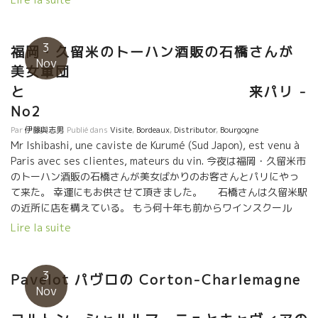
3
福岡・久留米のトーハン酒販の石橋さんが
Nov
美女軍団
と 来パリ -
No2
Par
伊藤與志男
Publié dans
Visite
,
Bordeaux
,
Distributor
,
Bourgogne
Mr Ishibashi, une caviste de Kurumé (Sud Japon), est venu à
Paris avec ses clientes, mateurs du vin. 今夜は福岡・久留米市
のトーハン酒販の石橋さんが美女ばかりのお客さんとパリにやっ
て来た。 幸運にもお供させて頂きました。 石橋さんは久留米駅
の近所に店を構えている。 もう何十年も前からワインスクール
“和飲学園” をやっている。 ワインスクールのお客さんと時々フラ
Lire la suite
ンスまでやって来る。 今回はボルドーのみを深く飲み尽すという
ボルドーに5日間も滞在して来た。 最後にパリに来て、ブルゴー
ニュの真髄とキャヴィアを楽しんだ。 一般のお客さんがボルドー
3
Pavelot パヴロの Corton-Charlemagne
だけのワインツアーを組んでしまうとは、凄い時代になったもの
Nov
だ。 お話を聞くと、『久留米でワインスクールの後の飲み会で、
ボルドーのワインを飲んでいて、皆でボルドーに行こう！』 と決