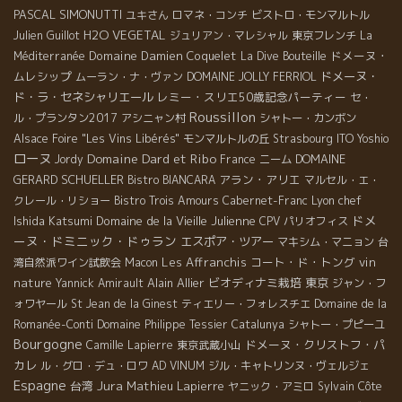
PASCAL SIMONUTTI
ユキさん
ロマネ・コンチ
ビストロ・モンマルトル
H2O VEGETAL
Julien Guillot
ジュリアン・マレシャル
東京フレンチ
La
Domaine Damien Coquelet
ドメーヌ・
Méditerranée
La Dive Bouteille
ムレシップ
ドメーヌ・
ムーラン・ナ・ヴァン
DOMAINE JOLLY FERRIOL
ド・ラ・セネシャリエール
レミー・スリエ50歳記念パーティー
セ・
Roussillon
ル・プランタン2017
アシニャン村
シャトー・カンボン
Alsace Foire "Les Vins Libérés"
モンマルトルの丘
Strasbourg
ITO Yoshio
ローヌ
Domaine Dard et Ribo
DOMAINE
Jordy
France
ニーム
GERARD SCHUELLER
アラン・アリエ
Bistro BIANCARA
マルセル・エ・
Lyon chef
クレール・リショー
Bistro Trois Amours
Cabernet-Franc
ドメ
Ishida Katsumi
Domaine de la Vieille Julienne
CPV パリオフィス
ーヌ・ドミニック・ドゥラン
エスポア・ツアー
マキシム・マニョン
台
Les Affranchis
コート・ド・トング
vin
湾自然派ワイン試飲会
Macon
nature
Alain Allier
ビオディナミ栽培
東京
Yannick Amirault
ジャン・フ
ォワヤール
St Jean de la Ginest
ティエリー・フォレスチエ
Domaine de la
Romanée-Conti
Domaine Philippe Tessier
Catalunya
シャトー・プピーユ
Bourgogne
ドメーヌ・クリストフ・パ
Camille Lapierre
東京武蔵小山
カレ
ル・グロ・デュ・ロワ
AD VINUM
ジル・キャトリンヌ・ヴェルジェ
Espagne
Jura
台湾
Mathieu Lapierre
ヤニック・アミロ
Sylvain
Côte