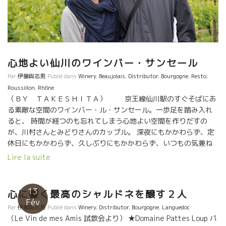
月を経てやっと２年、３年と熟成させることが可能となった。自
オ・ディナミ農法のメンバーが主体の試飲会。 ビオ栽培が主体で
分が試飲して今だ、と思う時に瓶詰めして、飲み頃となった時に
あり、醸造に関しては、あまり自然にこだわっていない蔵も多
出荷できるようになった。 小松さんは、最近のトーマのワインの
い。 最近では、このメンバーの中にも、自然な造りをする蔵も増
進化、その美味しさの理由が解明されて、納得としたと同時に敬
えてきた。特に若手は自然な造りが多い。 3) Les Anonymes レ・
意を持った。 こんな訳で、今、世に出ているトーマ・ピコのシャ
ザノニーム 最も新進気鋭の若手が最も多い試飲会。ディーヴ・ブ
ブリは、キメリッジャン石灰質の独特の本来のミネラルが表現さ
テイユやペニタントにも入れなかったり、自分から敢えて入らな
心地よい仙川のワインバー・サンセール
れているのである。 それでもトーマの悩みは、あまりにも多くの
い若手がいる。自分達はもっと自由な発想でワイン造りをやって
Par
伊藤與志男
Publié dans
Winery
,
Beaujolais
,
Distributor
,
Bourgogne
,
Resto
,
いい加減な造りのシャブリが世に氾濫しているので、世界中から
いきたいと考えている若手が多い。 毎年、初リリ－スの新人も何
Roussillon
,
Rhône
シャブリと聞いただけで拒否される時代が到来するのではと危惧
人かいる。 4) S.A.I.N サン 自然派グループで最も厳しい条件のも
（ＢＹ ＴＡＫＥＳＨＩＴＡ） 京王線仙川駅のすぐそばにあ
している。 本物シャブリのテロワールを飲んでみたいと思った
とで栽培、醸造ををやっているグループ。 今回はJerome
る素敵な空間のワインバー・ル・サンセール。一歩足を踏み入れ
ら、まずPattes Loup パット・ルー醸造のトーマ・ピコの
SAURINYジェローム・ソリーニの蔵で極小規模の試飲会を開催。
ると、 時間が経つのも忘れてしまう心地よい空間を作りだすの
CHABLISをまず飲んでみてください！ これが本物シャブリです。
ジル・カトリーヌ・ヴェルジェ、オリヴィエ・クザンなど自然派
が、川村さんとみどりさんのカップル。 深夜にもかかわらず、定
銀座オザミには、この辺の事情をすべて体感して、このトーマ・
のレジェンドな蔵が集まっている。 5) La Dive Bouteille ラ・
休日にもかかわらず、久しぶりにもかかわらず、いつもの気兼ね
ピコの本物シャブリをリストに載せている小松さんがいる。 この
ディーヴ・ブテイユ 自然派の組織では最古参のグループ。ワイン
ない雰囲気で迎えてくれた。 急きょの深夜オープンにもかかわら
トーマ・ピコのシャブリを、日本で最高に美味しくい飲ませてく
Lire la suite
ライターのシルヴィー・オジュローが主催する組織。 ラピエール
ず、お店開けた途端に、 近所の常連が集まるわ集まるわ。まさに
れるのは、銀座オザミ店の小松さんです。 BY ITO, ENZO
醸造など自然派の初期よりやっている蔵が多く、上記の他の組織
近隣住民の憩いの場。 そんなサンセールの2人が開けてくれたボ
に入ってる蔵も重複してこのディーヴ・ブテイユに参加している
トルが2010年のCLUB PASSION DU VINツアーで オリヴィ
13
心に響く最高のシャルドネを醸す２人
蔵もいる。最も大規模な試飲会である。とても一日では周りきれ
エ・クザンのところに訪問したときに1人1本ずつくれたカベル
Fév
ない数の蔵が参加している。 ――――――――――
Par
伊藤與志男
Publié dans
Winery
,
Distributor
,
Bourgogne
,
Languedoc
ネ・フラン2007のマグナム。 この時のツアー参加者は、赤穂
―――――――――――― どの試飲会も訪問客が多すぎて、試飲
（Le Vin de mes Amis 試飲会より） ★Domaine Pattes Loup パ
の47リカーズの岡田さん、御殿場の泉屋酒販の勝俣さん、そして