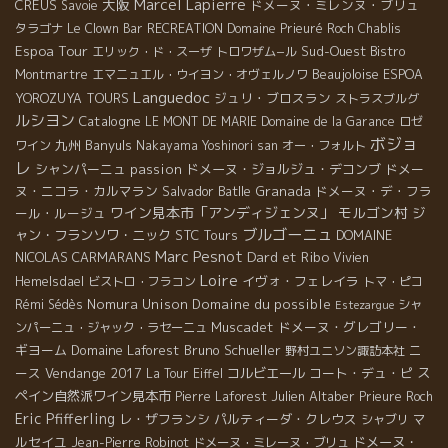
Marcel Lapierre
大阪
CREUS
ドメーヌ・ミレンヌ・ブリュ
Savoie
タラゴナ
Le Clown Bar
RECREATION
Domaine Prieuré Roch
Chablis
Espoa Tour
Sud-Ouest
エリック・ド・スーザ
トロワザム−ル
Bistro
Beaujoloise
Montmartre
エマニュエル・ウイヨン・オヴェルノワ
ESPOA
Languedoc
ジュリ・ブロスラン
YOROZUYA TOURS
ストラスブルグ
ルシヨン
Catalogne
LE MONT DE MARIE
Domaine de la Garance
ロゼ
ボジョ
九州
Banyuls
ワイン
Nakayama Yoshinori san
オー・フォルト
レ
シャンパーニュ
passion
ドメーヌ・ジョルジュ・デコンブ
ドメー
ヌ・ニコラ・カルマラン
Salvador Batlle
Granada
ドメーヌ・デ・フラ
ワイン見本市「アンディジェンヌ」
モルゴン村
ール・ルージュ
ジ
ブルゴーニュ
ャン・フランソワ・ニック
STC Tours
DOMAINE
Marc Pesnot
Dard et Ribo
NICOLAS CARMARANS
Vivien
Loire
イヴォ・フェレイラ
Hemelsdael
ビストロ・フラコン
トマ・ピコ
Nomura Unison
Domaine du possible
Rémi Sédès
シャ
Estezargue
Muscadet
ドメーヌ・グレゴリー・
ンパーニュ・ジャック・ラセーニュ
ギヨーム
Domaine Laforest
Bruno Schueller
ニ
野村ユニソン諏訪本社
ース
Vendange 2017
コルビエール
コート・デュ・ピ
ス
La Tour Eiffel
ペイン自然派ワイン見本市
Julien Altaber
Pierre Laforest
Prieure Roch
Eric Pfifferling
レ・ザフランシ
パルティーダ・クレウス
マ
シャブリ
ルセイユ
ドメーヌ・
Jean-Pierre Robinot
ドメーヌ・ミレーヌ・ブリュ