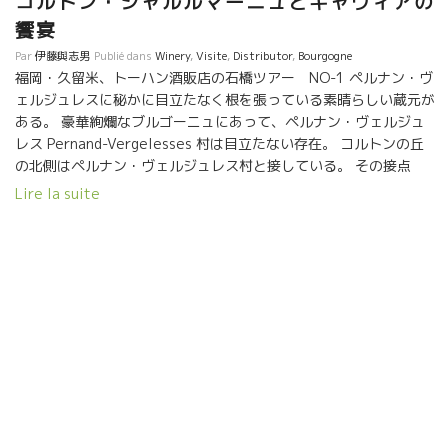
コルトン・シャルルマーニュとキャヴィアの
定してしまったようです。 フルマラソンに出場する人もいたり、
饗宴
皆さんの元気ぶりには驚かされました。 ワインは毎日、欠かさず
Par
伊藤與志男
Publié dans
Winery
,
Visite
,
Distributor
,
Bourgogne
に飲んでいるとの、ことでした。 流石、九州の女性は凄い！！ ご
福岡・久留米、トーハン酒販店の石橋ツアー NO-1 ペルナン・ヴ
一緒させていただき有難うございました。 石橋さん、有難うござ
ェルジュレスに秘かに目立たなく根を張っている素晴らしい蔵元が
いました。 店をでるとシャンゼリゼ通り、凱旋門が美しくライト
ある。 豪華絢爛なブルゴーニュにあって、ペルナン・ヴェルジュ
アップされていました。
レス Pernand-Vergelesses 村は目立たない存在。 コルトンの丘
の北側はペルナン・ヴェルジュレス村と接している。 その接点
に、この Pavelot パヴロ醸造がある。 パヴロ家の所有するグラ
Lire la suite
ン・クリュ・コルトン・シャルルマーニュの畑はコルトン丘の北斜
面にある。 温暖化の昨今、この北斜面が注目されている。 太陽が
強すぎる畑のシャルドネは、繊細なブルゴーニュのテロワールの表
現が隠されてしまう。 果実味が全面に出過ぎてしまう。 パヴロの
コルトン・シャルルマーニュは石灰土壌のヨード風味と潮っぽさが
繊細なミネラル感として表現されている。 これがまさに、ブルゴ
－ニュのシャルドネなのである。 今夜は豪華にも世界三大珍味の
キャヴィアとこのパヴロの Grand Cru コルトン・シャルルマーニ
ュ の饗宴を楽しんだ。 生ガキの上にタップリのキャヴィアが乗せ
られた一品。半熟生卵にキャヴィアがタップリ、白身魚に ゴマ塩
のようにキャヴィアがふりかけられている一品。 共通の海の風