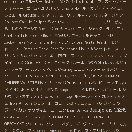
Bistro Brutal
de Thongue
フルーリー
Bistro FLACON
コワンスト・ヴィー
ル・カゾ・デ・マイヨル
ノ
シャトー・エギュイユ
Bistro Chambre Noir
Groupe STC
ルネ・ジャン
ラピエール
ダール・エ・リボ、ルネ・ジャン
Philippe Carrille
レミー・スリエ
Philippe Wies
ビストロ・マルゴ
焼き
鳥・しのり
マッシモ
Axel Prüfer
シャンパ－ニュ・ジャック・ラセ－ニュ
Narbonne
タヴェル
Chef Ishida
Bistro MARUGO
エッフェル塔
Domaine
Montmartre
Jacky Preys
トマ・ラフォレ
Les Pénitentes
ル・モン・
Bourgone
ドメーヌ・エ
ド・マリー
Domaine Daniel Sage
Moulin à Vent
南ローヌ
リック・カム
プ
ジュリアン・ギヨ
マリー・エレンヌ・バカーブ
Oriol ARTIGAS
イイヒュメ
ロイック・ルール
ESPOA Shinkawa
ボジョ
ニコラ・ルノー
ダミアン・コ
レ・ヌーヴォー
Lapierre
Pierre Overnoy
クレ
PEOPLE
メドック
カタロニア
エクサン・プロヴァンス
DOMAINE
Dégustation
ペルピニャン
Tokyo
PHILIPPE VALETTE
Bistro Shimba
マルセル・ラピエ－ル
ナルボンヌ
Kagoshima
DOMINIQUE DERAIN
シ
ルペール・ド・カルトゥッシ
ルヴァン・オエッシュ
Crozes-Hermitage
フィリッ
ュ
Trois Amours
ジェラール・ゴビー
レミ・デュフェイトル
Beaujolais
プ・パカレ
試飲会
オリヴィエ・コーエン
Elian Da Ros
エノ・コネ・チーム
DOMAINE FREDERIC ET ARNAUD
Capitaine
GESCHICKT
ジェローム・ソリーニ
オザミ・デ・ヴァン ツアー
カナコさん
ＳＴＣグループ
ドメーヌ・マルセル・リショー
Salon des Vins de Loire