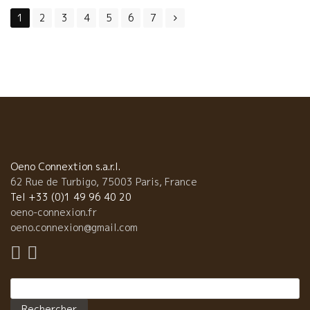
Posts
を発表している。
1
2
3
4
5
6
7
navigation
Oeno Connextion s.a.r.l.
62 Rue de Turbigo, 75003 Paris, France
Tel +33 (0)1 49 96 40 20
oeno-connexion.fr
oeno.connexion@gmail.com
Rechercher :