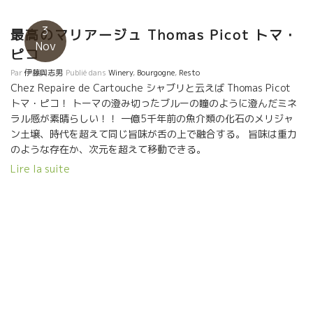
味、潮っぽさ、そしてズーッと繊細に伸びてくるミネラる感、最後
に穏やかの酸が 生ぐささを洗ってくれる。 なかなかのマリアージ
3
最高のマリアージュ Thomas Picot トマ・
だった。思わず、ありがとう、と云いたくなる。
Nov
ピコ
Par
伊藤與志男
Publié dans
Winery
,
Bourgogne
,
Resto
Chez Repaire de Cartouche シャブリと云えば Thomas Picot
トマ・ピコ！ トーマの澄み切ったブルーの瞳のように澄んだミネ
ラル感が素晴らしい！！ 一億5千年前の魚介類の化石のメリジャ
ン土壌、時代を超えて同じ旨味が舌の上で融合する。 旨味は重力
のような存在か、次元を超えて移動できる。
Lire la suite