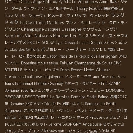
バニョル
Caves Augé
Côte du Py
STC
Le Vin de mes Amis
ルネ・ジャ
ン・ダール
ヴィヴィアン・エメルスダール
Thierry Puzelat
藤田社長
La
ラング
ドメーヌ・フィリップ・ヴァレット
Loire
ジュル・ショーヴェ
ドック
Le Casot des Mailloles
ブルノ・シュレール
ル・クロ・デ・
グリヨン
Champagne Jacques Lassaigne
オリヴィエ・クザン
Salon des Vins Naturels Montpellier
ドメーヌ・ラフォ
ミュスカデ
アルザス
レ
Olivier Cousin
Domaine des Soulié
ERIC DE SOUSA
Lyon
ボジョレー・ヌーヴォー
Le Clos des Grillons
ＴＡＶＥＬ
福岡
コー
Bordeaux
Perpignan
BMO
ト・ド・ピィ
Japon
Place de la République
メンバー
Domaine Mouressipe
Taiwan
Champagne de Sousa
DIVE
Alsace
BOUTELLE
ティエリー・ピュズラ
Denis Pesnot
Medoc
Corbieres
biojoleynes
ドメーヌ・ヨヨ
Louforosé
aux Amis des Vins
Eric KAMM
Tours
Emmanuel Houillon Overnoy
カミーユ・ラピエール
DOMAINE
Domaine Yoyo
Nice
エスポアグループ
ダミアン・ビュロー
GEORGES DESCOMBES
La Remise
収穫2017
Domaine Elodie Balme
年
Domaine SEXTANT
Côte de Py
岩田コキさん
Domaine La Petite
ドメーヌ・デ・スリエ
Baigneuse
アルザス見本市「レ・ヴァン・リベレ」
Provence
丸山宏人
ボーヌ
Yakitori SHINORI
レ・ぺニタント
シェフ・ロ
エスカルポレット
Jerome SAURIGNY
Andalousie
ドルフ
ビオディナミ
ジョルジュ・デコンブ
DOMAINE
Kanako san
レピュブリック広場