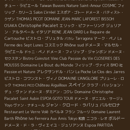
チュー・ラピエール
Taiwan Buvons Nature
COSMIC
Saint-Amour
フィ
Salon L'irréel
リップ・カリーユ
エスポア・ゴトー
ドメーヌ・バティスト・
THOMAS PICOT
クザン
DOMAINE JEAN-MARC LAFOREST
BISSOH
Christophe Pacalet
OSAKA
エリック・ピファーリング
ジュリア
Le Repaire de
ン・アルタベール
イタリア
RENE JEAN DARD
Cartouche
ビストロ・ブリュタル
マーク・ペノ
Tarragona
La
パカレ
Rhône sud
コスミック
ドメーヌ・マルセル・
Ferme des Sept Lunes
ラピエール
ドメーヌ・フィリップ・ジャンボン
ドゥニ・ペノ
ドメーヌ・
Bistro Coinstot Vino
Club Passion du Vin
セクスタン
CLOSERIES DES
Domaine Le Bout du Monde
MOUSSIS
フィリップ・ヴァイス
BMO 社
アレクサンドル・バン
Passion et Nature
La Pioche
Le Clos des Jarres
DOMAINE L'ANGLORE
ビストロ・コワンスト・ヴィノ
プリューレ・ロ
スペイン
Château Aiguilloux
クラブ・パッション・
ック
THOMAS PICO
Domaine Christophe
デュ・ヴァン
ドメーヌ・ダミアン・コクレ
Pacalet
Saint Aubin
ESPOA GOTO TOUR
ドメーヌ・ダニエル・サージュ
ジャン・クロード・ラパリュ
バルセロナ
Yoyo
ヴァン・ナチュール
Restaurant Le Verre Volé
カベルネ フラン
フルーリ
Domaine Laurent
Rhône
ボルドー
Ivo Ferreira
Barth
Aux Amis Tokyo
和食
ニコラ・レオ
ドメーヌ・ド・ラ・ヴィエイユ・ジュリアンヌ
Espoa
PARTIDA