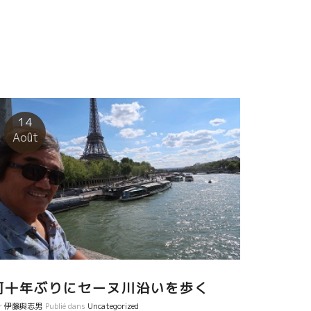
14
Août
何十年ぶりにセーヌ川沿いを歩く
r
伊藤與志男
Publié dans
Uncategorized