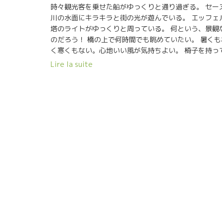
時々観光客を乗せた船がゆっくりと通り過ぎる。 セー
川の水面にキラキラと街の光が遊んでいる。 エッフェ
塔のライトがゆっくりと周っている。 何という、景観
のだろう！ 橋の上で何時間でも眺めていたい。 暑くも
く寒くもない。心地いい風が気持ちよい。 椅子を持っ
きてゆっくり寛いでいる人もいる。 まだバカンスで、
Lire la suite
リは人もすくない、車も少ない、道路も空いている。 
んな心地良い時期のパリならではの空間だ。 ワインで
持ってきて、こんな景観を見ながらやりたい。 チョッ
冷やしたやさしいニュイのピノでもひっかけたい気分