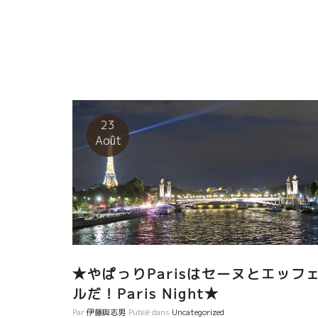
23
Août
★やぱっりParisはセーヌとエッフ
ルだ！Paris Night★
Par
伊藤與志男
Publié dans
Uncategorized