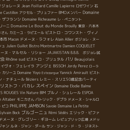
オジョレーヌ
Jean Foillard
石
Camille Lapierre
ロゼワイン
Domaine
BMOメンバー
e Castillon
アクセル・プリュファー
・ザフランシ
Domaine Richeaume
レ・ぺニタント
Domaine Le Bout du Monde
リーニ
Brouilly
東京・六本木
ビストロ・コワンスト・ヴィノ
キさん
カミーユ・ラピエール
本市
ドメーヌ・ラフォレ
Alain Allier
Macon
ボジョレ・ヌー
シュ
Julien Guillot
Bistro Montmartre
Damien COQUELET
メーヌ・マルセル・リショー
JAJAKISTAN
B.B.B. ボジョレ試
飲会
Rhône sud
パリ
Beaujolais
ビストロ・ブリュタル
アンジェ
イヴォ・フェレイラ
BISSOH
Jordy Perez
ローラ
Domaine Yoyo
・カリーユ
Yannick Amirault
ビスト
Estezargue
ン・ナチュール
レミー・スリエ50歳記念パーティ
Béziers
リストフ・パカレ
スペイン
Domaine Elodie Balme
DS ROUGES
ブルノ・シュレール
Vin Nature BIM
ESPOA
n Altaber
モニカさん
パトリック・デプラ
ドメーヌ・シャルロ
PHILIPPE JAMBON
・ピコ
Savoie
Domaine La Petite
ブルゴーニュ
Sylvain Bock
エリック・ピファ
Rémi Sédès
ドメーヌ・グレゴリー・ギヨーム
レピュブリック広場
メドッ
ジャン
ルネ・ジャン・ダール
サン・ジャン・ド・ラ・ジネスト