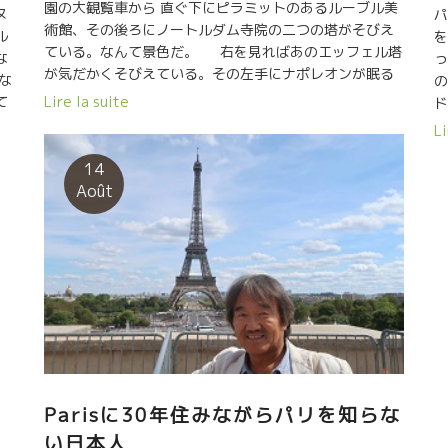
園の大観覧車から 直ぐ下にピラミットのあるルーブル美
ヌ
パ
術館、その後ろにノートルダム寺院の二つの塔がそびえ
ル
を
ている。なんて景色だ。 右を見ればあのエッフェル塔
な
っ
が気だかくそびえている。その左手にナポレオンが眠る
な
アンバリッド。 反対側にはモンマルトルの丘、サクレ
Lire la suite
て
クール寺院がそびえている。近所にあのオペラ座が。
パ
の
Li
360度すべて世界遺産。パリは凄いなー！感動の数
こ
分間。大観覧車３周まわってくれました。
14
も
ム
Août
ト
。
ペ
Parisに30年住みながらパリを知らな
い日本人