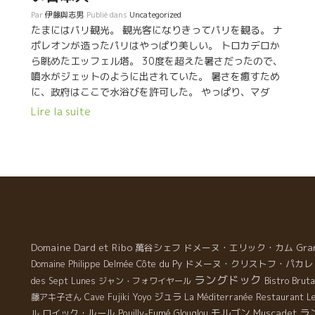
Par
伊藤與志男
Publié dans
Uncategorized
たまにはパリ観光。 観光客になりきってパリを観る。 ナ
ポレオンが造ったパリはやっぱり美しい。 トロカデロか
ら眺めたエッフェル塔。 30度を超えた暑さだったので、
噴水がジェットのように出されていた。 暑さを癒すため
に、政府はここで水浴びを許可した。 やっぱり、マダ
ム・エッフェル塔はカッコいいね。
Lire la suite
Domaine Dard et Ribo
萬谷シェフ
ドメーヌ・エリック・カム
Gra
Côte du Py
ドメーヌ・クリストフ・パカレ
Domaine Philippe Delmée
ラングドック
Bistro Bruta
des Sept Lunes
ジャン・フォワイヤール
ジュラ
藤アキ子さん
Cave Fujiki
Yoyo
La Méditerranée
Restaurant Le
モルゴン
ラ
ロイック・ルール
Pouilly-Fumé
Muscadet
ル
Glouglou