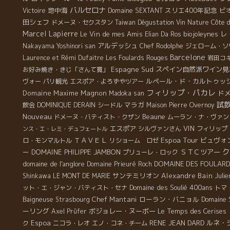
バルセロナ
地中海
スリエ400年記念
ビ
Victoire
Domaine SEXTANT
田シェフ
ドメーヌ・セクスタン
Taiwan Dégustation Vin Nature
Côte d
Marcel Lapierre
Le Vin de mes Amis
biojoleynes
レ
Elian Da Ros
アルデッシュ
Nakayama Yoshinori san
Chef Rodolphe
ジェローム・ソ
Barcelone
Laurence et Rémi Dufaitre
Les Foulards Rouges
岩田コ
Espagne Sud
スペイン自然派ワイン見
お好み焼き・きじ「さんて寛」
ルペール・ド・カルトゥッ
ヴォー
パリ観光
エスポア・よろずやツアー
フィリップ・パカレ
Domaine Maxime Magnon
ド
Madoka san
試
マラガ
飲会
DOMINIQUE DERAIN
シードル
Maison Pierre Overnoy
Nouveau
Beaune
ドメーヌ・バティスト・クザン
ムーラン・ナ・ヴァン
エスポア
VIN
シルヴァンさん
フィリップ
ンス・エ・レミ・デュフェートル
Espoa Tour
ＴＡＶＥＬ
ビュヴォ
ロ・モンマルトル
リショーム ロゼ
ク
ー
DOMAINE PHILIPPE JAMBON
ＳＴＣツアー
プリューレ・ロック
domaine de l'anglore
DOMAINE DES FOULAR
Domaine Prieuré Roch
サンテミリオン
Alexandre Bain
Julie
Shinkawa
LE MONT DE MARIE
Domaine des Soulié 400ans
ット・エ・ジャン・バティスト・セナ
トマ
Chef Mantani
ローラン・バニョル
Domaine 
Baigneuse
Strasbourg
ーリング
ボジョレー・ヌーボー
Le Temps des Cerises
Axel Prüfer
Espoa
RENE JEAN DARD
ルネ・
ク
ニコラ・レオ
エノ・コネ・チーム