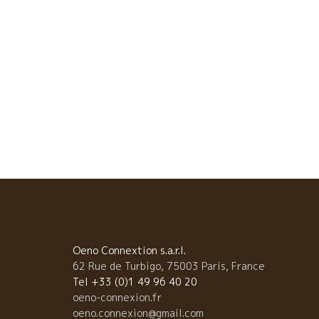
Oeno Connextion s.a.r.l.
62 Rue de Turbigo, 75003 Paris, France
Tel +33 (0)1 49 96 40 20
oeno-connexion.fr
oeno.connexion@gmail.com