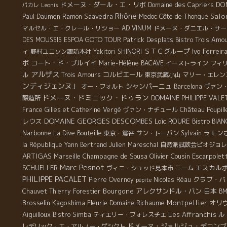
ドメーヌ・ダール・エ・リボ
DO
Domaine des Capriers
パカレ
Leonis
Rhône
Salo
Paul Daumen
Ramon Saavedra
Medoc
Côte de Thongue
マルセル・エ・クレール・リショー
AD VINUM
ドメーヌ・ダニエル・サー
Patrick Desplats
DES MOUSSIS
ESPOA GOTO TOUR
Bistro Trois Amo
ＳＴＣグループ
Ivo Ferreir
ィ
野村ユニソン諏訪本社
Yakitori SHINORI
ボ
コート・ド・ブルイイ
Marie-Hélène BACAVE
イーストライン
フィ
アルザス
ル
コルビエール
Trois Amours
東京武蔵小山
マリー・エレン
ンディジェンヌ」
シャンパーニュ
オー・フォルト
Barcelona
ヴァン
ドメーヌ・ドミニック・ドゥラン
醸造所
DOMAINE PHILIPPE VALE
France
Gilles et Catherine Vergé
ヴァン・ナチュール
Château Poupill
DOMAINE GEORGES DESCOMBES
レウス
Loïc ROURE
Bistro BIA
Narbonne
ラモン
La Dive Bouteille
東京・鴬谷
サン・トーバン
Sylvain
la République
Yann Bertrand
Julien Mareschal
自然派試飲会ビオジョレ
ARTIGAS
Champagne de Sousa
Olivier Cousin
Escarpolet
Marseille
Marc Pesnot
SCHUELLER
エスカル
ヴィニ・シュッド見本市
ニーム
PHILIPPE PACALET
クラブ・パ
Pierre Overnoy
Nicolas Réau
pépite
Bourgone
アレクサンドル・バン
日本
Chauvet
Thierry Forestier
B
Brosselin
Kagoshima
Fleurie
Domaine Richaume
Montpellier
オリ
Aiguilloux
Les Affranchis
ル
Bistro Simba
ティエリー・フォレスチエ
ドメーヌ・ジョルジュ・デコンブ
レデリック・エ・アルノー・ゲシクト