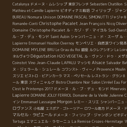
ドメーヌ・ムレシップ
Sebastien Chatillon
Ｓ
Catalunya
東京フレンチ
フィリップ・ジャン
ビオディナミ栽培
Mathieu et Camille Lapierre
Nomura Unison
DOMAINE PASCAL SIMONUTTI
BUREAU
ジャジャキ
Christophe Pacalet
Jean François Nicq
Olivie
Romanée-Conti
Domaine Christophe Pacalet
ル・カゾ・デ・マイヨル
Sud-Ouest
ル・ブ・デュ・モンド
シャンパーニュ・ド・スーザ
Saint Aubin
ル・
Lapierre
モンペリエ・自然派ワイン見本
Emmanuel Houillon Overnoy
DOMAINE MYLENE BRU
銀座
Le Grau du Roi
ルクレアシオン
La Loir
Dégustation
H2O VEGETAL
ル・ヴァン・ドゥ・メザ
ネルヴォワ
Jean-Claude LAPALU
Alsace
Coinstot Vino
Salvador Bat
マッシモ
Provence
ヌ・ジェラール・シュレール
コワンスト・ヴィーノ
Moulin
スリエ
ビストロ・ビアンカーラ
マス・ぺリセール
レストラン・グラン８
東京
スヴィニャルグ
Salon L'irréel
ール
Bistro Chambre Noir
Eau For
ドメーヌ・ル・ブ・デュ・モンド
C'est le Printemps 2017
Minervois
Lapierre
Domaine de la Vieille Julienne
C
DOMAINE JOLLY FERRIOL
Morgon
イン
Emmanuel Lassaigne
レミー・スリエ
シャンパーニュ
ロヴァンス
小松屋
ドメーヌ・
エスポア・ゴトーツアー
ロワール地方
マルセル・ラピエール
ドメーヌ・フィリップ・ジャンボン
ビオディ
La Remise
エマニュエル・ラセーニュ
Tortuga
Crozes-Hermitage