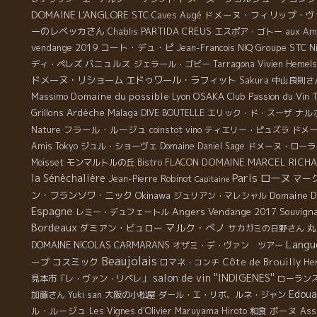
DOMAINE L'ANGLORE
STC
Caves Augé
ドメーヌ・フィリップ・ヴ
ーのレベッカさん
PARTIDA CREUS
Chablis
エスポア・ゴトー
aux Ami
vendange 2019
コート・デュ・ピ
Groupe STC
N
Jean-Francois NIQ
バニュルス
ディ・ペレズ
ジェラール・ゴビー
Tarragona
Vivien Hemels
ドメーヌ・リショーム
エドゥワール・ラフィット
Sakura
中山良則さ
Massimo
Domaine du possible
OSAKA
Club Passion du Vin
Lyon
Grillons
Ardèche
Malaga
ナル
DIVE BOUTELLE
エリック・ド・スーザ
フラール・ルージュ
Nature
coinstot vino
ティエリー・ピュズラ
ドメ
Amis Tokyo
ジュル・ショーヴェ
Domaine Daniel Sage
ドメーヌ・ローラ
DOMAINE MARCEL RICH
Moisset
モンマルトルの丘
Bistro FLACON
Paris
ローヌ
la Sénèchalière
マー
Jean-Pierre Robinot
Capitaine
ン・フランソワ・ニック
Okinawa
Domaine D
ジュリアン・マレシャル
Espagne
Angers
Vendange 2017
Souvign
レミー・デュフェートル
Bordeaux
マルク・ぺノ
ダミアン・ビュロー
丸
サカガミの日野さん
Langu
DOMAINE NICOLAS CARMARANS
オザミ・デ・ヴァン ツアー
Beaujolais
ープ
コスミック
Côte de Brouilly
ロマネ・コンチ
He
salon de vin ''INDIGENES''
見本市「レ・ヴァン・リベレ」
ローラン
Edoua
加藤さん
Yuki san
大阪の小松屋
ダール・エ・リボ、ルネ・ジャン
ル・ルージュ
ボーヌ
Les Vignes d'Olivier
Maruyama Hiroto
和食
Ass