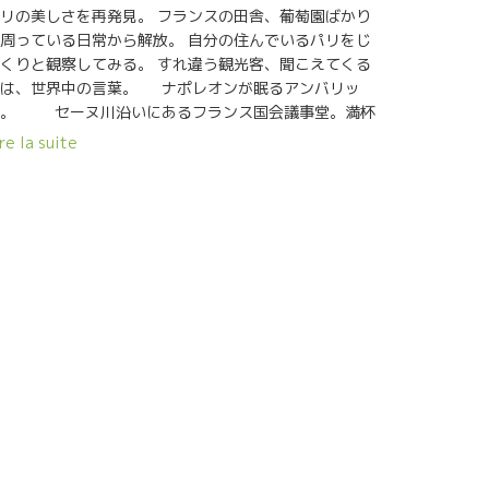
リの美しさを再発見。 フランスの田舎、葡萄園ばかり
周っている日常から解放。 自分の住んでいるパリをじ
くりと観察してみる。 すれ違う観光客、聞こえてくる
のは、世界中の言葉。 ナポレオンが眠るアンバリッ
ド。 セーヌ川沿いにあるフランス国会議事堂。満杯
お客を乗せてセーヌ川下り。遠くになったエッフェ
re la suite
ル。 いつの間にかコンコルド広場。ノトルダ
寺院の塔が見えるアート橋。 更に遠いエッフェルもい
いもんだ。 ヤアー、よく歩いた。さー、ア
ロ・タイムだ。