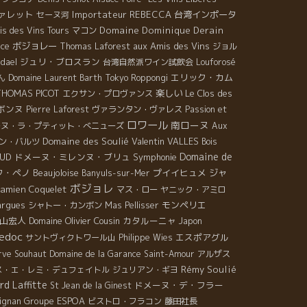
ァレット
Importateur REBECCA
台湾インポータ
セーヌ河
Domaine Dominique Derain
s des Vins Tours
マコン
ice
ボジョレー
aux Amis des Vins
Thomas Laforest
ジョル
ジュリ・ブロスラン
dael
台湾自然派ワイン試飲会
Louforosé
エリック・カム
ん
Domaine Laurent Barth
Tokyo Roppongi
THOMAS PICOT
楽しい
Le Clos des
エクサン・プロヴァンス
ボンヌ
Pierre Laforest
ヴァランタン・ヴァレス
Passion et
ロワール
南ローヌ
ーヌ・ラ・プティット・べニューズ
Aux
Domaine des Soulié
Valentin VALLES
ン・バルツ
Bois
Domaine de
AUD
ドメーヌ・ミレンヌ・ブリュ
Symphonie
ク・ペノ
Beaujoloise
プイイヒュメ
ジャ
Banyuls-sur-Mer
ボジョレ
amien Coquelet
マス・ロー
ヤニック・アミロ
argues
モンペリエ
シャトー・カンボン
Mas Pellisser
山宏人
Domaine Olivier Cousin
カタルーニャ
Japon
edoc
エスポアグル
サントヴィクトワール山
Philippe Wies
rve Souhaut
Domaine de la Garance
Saint-Amour
アルザス
Rémy Soulié
ス・エ・レミ・デュフェイトル
ジュリアン・ギヨ
rd Laffitte
ドメーヌ・デ・フラー
St Jean de la Ginest
Groupe ESPOA
ignan
ビストロ・フラコン
藤田社長