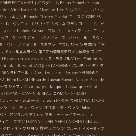
MAINE ERIC KAMM
Bruno Schueller
トロワザム−ル
Jean-
n des Vins Naturels Montpellier
サルバドール・バトル
Banyuls
ニース
ジュ
ユキさん
Thierry Puzelat
CLOSERIES
urs
レ・ヴィニュ・ドリヴィエ
カベルネ フラン
コート・ド・ピ
Jura
a
Lyon chef Ishida Katsumi
ダール・エ・リ
フルーリー
タヴェ
リップ・ヴァイス
ドゥニ・ペノ
ドメーヌ・パット・ルー
ワイン見本市「ア
ヌ・バカーブ
ドメーヌ・ダミアン・コクレ
・ナチュール見本市ビム
第二回台湾自然派ワイン試飲会
スリエ
passion
TTE
ストラスブルグ
Les Pénitentes
THOMAS PICO
Nicolas Renaud
パルティーダ・ク
e
JACQUES LASSAIGNE
Jerome SAURIGNY
NCARA
ラピエール
Le Clos des Jarres
さん
Rémi DUFAITRE
Taiwan Buvons Nature
Jordy
Place de
Oriol
Champagne Jacques Lassaigne
ーヌ
シャブリ
te
DOMAINE GERARD
DOMAINE DAMIEN BUREAU
ラ・ルミーズ
ポレット
Taiwan
ESPOA YOROZUYA TOURS
ッション・デュ・ヴァン
オザミ・デ・ヴァン
Jules
アンダルシア
マチュー・ラピエール
Julie
MO 社
Cidre
ヴィエ・クザン
Château
DOMAINE JEAN-MARC LAFOREST
野村ユニソン
・クロ・デ・グリヨン
フルーリ
ドメーヌ・フ
タラゴナ
Denis Pesnot
Alsace Foire "Les Vins Libérés"