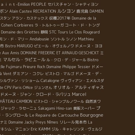
ａｉｎｔ-Emilion
PEOPLE
セバスチャン・シャティヨン
ルシヨン
ボン
鹿児島
Alain Castex
RECREATION
DAMIEN
収穫2017年
スタン
アラン・カステックス
Domaine de la
r Cohen
Corbieres
コート・ド・トング
ラ・トルトゥーガ
STC Tours
Domaine des Griottes
静岡
Le Clos Rougeard
Andalousie
Mathieu
モン・ド・マリー
ソントル
シノン
市
ドメーヌ・ヨヨ
Bistro MARUGO
ピエール・オヴェルノワ
Aux Amis
e
DOMAINE FREDERIC ET ARNAUD GESCHICKT
ミ
マルセル・ラピエ－ル
ミ
Bistro
ル・クロ・デ・ジャール
lle
ドメー
Fujimaru
Prieure Roch
Domaine Philippe Tessier
ダミアン・コクレ
ドメーヌ・デ・
 à Vent
ビストロ・マルゴ
Catalogne
シルヴァン・リショーム
ヴィヴィアン・エメルスダ
オリオル・アルティギャス
te
CPV Paris Office
ジュンさん
Marcel
ドメーヌ・ジャン・クロード・ラパリュ
HÂTEAU CAMBON
自然派ワ
ビストロ・シャンブルノワール
プ
・ジャック・ラセーニュ
Sakagami Hino-san
質販スーパー
Bourgogne
Le Repaire de Cartouche
ド・ラングロール
リレール見本市
ナミ
Domaine Jacky Preys
Nîmes
La
Eric KAMM
マキシム・マニョン
ジル・キャトリンヌ・ヴェルジ