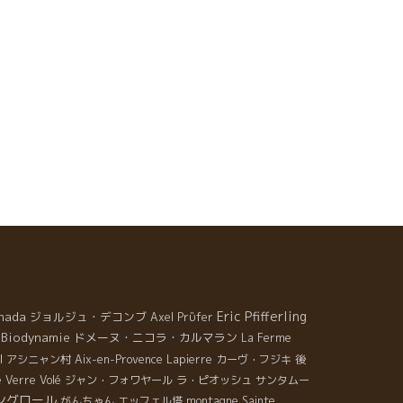
Eric Pfifferling
nada
ジョルジュ・デコンブ
Axel Prϋfer
Biodynamie
ドメーヌ・ニコラ・カルマラン
La Ferme
l
アシニャン村
Aix-en-Provence
Lapierre
カーヴ・フジキ
後
 Verre Volé
ジャン・フォワヤール
ラ・ピオッシュ
サンタムー
ングロール
がんちゃん
エッフェル塔
montagne Sainte