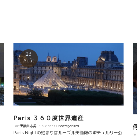
23
Août
Paris ３６０度世界遺産
ェ
Par
伊藤與志男
Publié dans
Uncategorized
Paris Nightの始まりはルーブル美術館の隣チュルリー公
Pa