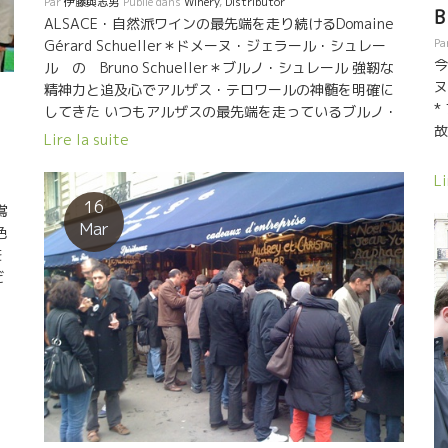
リ
Par
伊藤與志男
Publié dans
Winery
,
Distributor
ラ
B
ろう。 ブルノ・シュレールのワインを飲む度に多くの事
が
ALSACE・自然派ワインの最先端を走り続けるDomaine
ラ
に思いが馳せる。 私は科学を大切に思っているし、科学
Pa
そ
Gérard Schueller＊ドメーヌ・ジェラール・シュレー
の
者の貴重な研究に傾ける研究家の人達を尊敬している。
今
え
ル の Bruno Schueller＊ブルノ・シュレール 強靭な
ル
でも、まだ、科学だけの世界では、説明できない事が多
ヌ
あ
精神力と追及心でアルザス・テロワールの神髄を明確に
の
すぎる。 それは、突き詰めている一流科学者ほど分かっ
*
味
してきた いつもアルザスの最先端を走っているブルノ・
繊
ていることだと思う。 中途半端な科学者がよく自分の理
故
、
シュレールを訪問。先月は原因不明の下痢、高熱で入院
Lire la suite
ろ
論にそれていると簡単に批判する。 それに追随する人達
な
していたブルノ。生まれて初めて２週間ほどアルコール
＊
も多い。 残念なことだ。 日本ワイン NORA 今夜は、日
ェ
を飲まなかったとのこと。強靭な精神力とパッションを
Li
・
て
本のワインがブラインドででた。 勿論、はずした。最近
て
持ち合わせたブルノも人の子だった。 でも今日は元気に
16
鴬
も
の日本ワインも自然で美味しくなっていることに驚かさ
真
迎えてくれた。 ブルノが出現するまで、アルザスでこん
Mar
色
ス
れる。 日本ワインも楽しみな世界になってきた。嬉しい
い
な風味のワインができるなんて誰も知らなかった。アル
を
き
かぎり。 夜中の２時を周った。 一緒に居合わせた、皆さ
し
ザスの土壌をピュアーに表現する醸造家がいなかったの
だ
ス
んと楽しくできた。これもLA PIOCHEの魅力の一つ。 今
を
でる。 アルザスにはビオ栽培の大家は多くいるのに、残
て
さ
夜も心地よいひと時をを過ごせた。ありがとう。林さ
イ
念なことに醸造では色んなものを足したり、人工酵母を
の
な
ん。 BON VOYAGE Laurent ! ローランは明日の朝、いや
家
使用してしまうところが多かった。自生酵母のみで、
く
ス
今朝フランスに出発する。
SO2の使用を抑えた造りをする醸造家が居なかったので
動
る
ム
ある。つまりリスクを負う勇気と理論武装がなく、まだ
い
山
頑
前例が少なすぎた時代だった。今は、自生酵母で発酵す
に
の
浮
る事は自然派では当たり前のことになっている。しか
、
人
し、その裏には、途轍もない努力と注意力と対応力を必