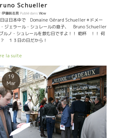
ール・ルージュのJEAN FRANCOIS NICK＊ジェン・フ
runo Schueller
ンソワ・ニックがいた。昨夜、飲んだSOIF DE MAL白
r
伊藤與志男
Publié dans
Wow
１５産があった。何という爽やかな酸なんだ！これが
日は日本中で Domaine Gérard Schueller＊ドメー
シオンの白！？本当に素晴らしいフレッシュさ。最近
・ジェラール・シュレールの息子、 Bruno Schueller
ジャンフランソワのワインは達人の域に入っている。
 ブルノ・シュレールを飲む日ですよ！！ 乾杯 ！！ 何
細さ、酸、ミネラル感、何というバランスのとり方だ
？ １３日の日だから！
う。この白も牡蠣に合わせたい。 私の大好きなYOYO
ヨヨさんもジャンフランソワ・ニックと仲良く参加し
re la suite
いた。この二人は一緒になってからあらゆる意味から
、私生活も仕事も充実している。YOYOさんのワインの
タイルもジャンフランソワ・ニックのワイン質に似て
19
た。素晴らしフレッシュ感がましてきた。その上、シ
Mar
ト土壌のミネラル感は本当に素晴らしい。YOYOさんの
っぱりした明るい性格がそのままワインのスタイルと
っている。 ちょっと遅れてAlain Castex＊アラン・カ
テックがやって来た。かなり体がスリムになってい
。最近、住むところのバニュルスの海からルシオンの
側に引っ越した。体重が減って、腰痛もなくなったと
ことで健康そうなアランがもどってきた。主催者の一
でもあるAxel Prufer＊アクセル・プリファーも嬉しそ