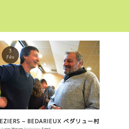
3
Fév
EZIERS – BEDARIEUX ベダリュー村
r
Lucas Morvan
Publié dans
Event