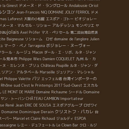
Oriol
良さをタップリ備えた逸品だ。カリニャンとシスト土
ドメーヌ・ド・ラングロール
Andalousie
提供してくれるもの超魅力だと言えます。大袈裟にい
e la Ginest
ルシヨン
のマリアージは他では見られないスカットしたミネラ
ば、この試飲会を毎回経験していれば、自然派ワイン
ドメ
Jean-Francois NIQ
DOMAINE JOLLY FERRIOL
感が味わえる。 LE CASOT DES MAILLOLES＊ル・カ
になれる程のものなのです。ちょっと今回の顔ぶれを
ビオジョレー
mas Laforest
大阪の小松屋
エスポア・ゴトー
・デ・マイヨル ルシオン地方の海沿い地区を代表する
介しましょう。  DOMAINE BINNER, ALSACE
ドメーヌ・マルセル・リショー
アルデッシュ
モンペリエ
ヤ
はバニュルス村だ。スペイン国境の小型ニースのよう
Audrey et Christian Binner) １６種類  DOMAINE
eaujolais
Axel Prϋfer
マス・ぺリセール
第二回台湾自然派
美しい海岸の村。バニュルスと云えばカソ・ド・マイ
VERNOY, JURA (Pierre Overnoy et Emmanuel
domaine de l'anglore
tite Baigneuse
リショーム ロゼ
Julien
ルだ。昨年、アラン・カステックから引継いだJORDY
ouillon) ４種類  DOMAINE TISSOT, JURA
ボジョレー・ヌーヴォー
マーク・ペノ
ュ
Tarragona
EREZ＊ジョルディ・ペレズがいる。フランスのラグビ
Stephane Tissot) ９種類  DOMAINE BARTUCCI,
フラール・ルージュ
Macon
ダール・エ・リボ、ルネ・ジャン
代表選手からの転身だ。あの過酷な急斜面の仕事は体
UGEY (Raphael Bartucci) １種類  DOMAINE
ール見本市
九州
ル・カ
Philippe Wies
Damien COQUELET
、気力の勝負だ。PASSIONだけでは務まらない。アラ
CHUELLER, ALSACE (Gerald Schueller) ５種類。
ーヌ・ミレンヌ・ブリュ
Château Poupille
ルネ・ジャン・ダ
も体を酷使して、もうあの斜面での畑仕事は不可能だ
ょっと身震いしませんか？ どれもかしこも気合の入っ
ュリアン・アルタベール
Marseille
ジュリアン・マレシャル
た。あの地中海が目の前に広がる夢の畑を引き継いで
造り手だけに、皆甲乙つけ難い逸品揃いですが、特に
パリ
el
台湾インポーターの
Philippe Valette
エッフェル塔
れる若者を探していた。３年かけてやっと理想的な後
動したものを紹介します。 先ずはBINNERの
Rhône sud
Sud-Ouest
エスカル
C'est le Printemps 2017
者が現れた。若くて体力があるジョルディだ。昨年は
EWUZTRAMINER Kaefferkopf vend tardives
Domaine
Domaine Richaume
ん
LE MONT DE MARIE
シードル
ランと共に研修のように学びながら造った。ジョルデ
003（41,8€→35,55€）。 ゲブルツ特有のライチの香
CHÂTEAU CAMBON
Importateur
サン・トーバン
の若さが表現された素晴らしい新バニュルスワインが
がミネラルの風味と共に登り、まったりと落ち着いた
ise
René Jean
エスポアグループ
ERIC DE SOUSA
ロゼワイ
うして誕生。アランも丹精を込めたあのミティークな
厚な旨みの後ろで酸が控えめに微笑んでいるような感
クリストフ・パカレ
Domaine Dominique Derain
台
ん
が継続してくれるジョルディの出現を心から喜んでい
。このBINNERという造り手は凄く長い歴史のある蔵元
スーパー
Marcel et Claire Richaud
ジョルディ
ESPOA
。ワインも初年度から素晴らしい。カノ・ド・マイヨ
、所謂減価償却が済んでいる（お金に余裕のある）蔵
assaigne
レミー・デュフェートル
Le Clown Bar
クロ・ルジ
のファンは世界中にいる。ジョルディは初リリースか
であり、他の造り手と比べると品質に対する価格が非