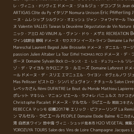
するのは難しいこと。果汁の持っている還元力と酸化の
のだけれども、もっとドライ・フルーツの香りが強く、
産
の
ドメーヌ・ジョルジュ・デコンブ
で
レ・ヴィニュ・ドリヴィエ
St Jean d
メカニズムをブルノは経験上で熟知している。 未知の世
スパイシー。 Tour de Curon＊ツール・ド・キュロン シ
ア
壌
ARTIGAS
Eric Pfifferling
え
Côte du Py
イタリア
Nomura Unison
界を切り拓くブルノ・シュレールのお蔭で、アルザス自
ャルドネ100％。 酸味とフルーツジャムの香りがとても
メ
ル
通
ーヌ・ムレシップ
シルヴァン・オエッシュ
ジャン・フォワイヤール
Tho
然派が急増中 ブルノが主催するアルザス自然派ワイン見
綺麗なバランスを与え、最後に少し残る苦味がまた最
し
ソ
紹
ヌ
Valentin VALLES
Taiwan la Deuxième Dégustation de Vin Nature
本市が先月行われた。今、ここアルザスも新しい動きが
高！飲んでいるとダンダンと何かつまみたくなる、唾が
。
の
(
B
ル・ヴァン・ドゥ・メザミ
ニック・アミロ
AD VINUM
RECREATION
でてきた。 アルザスにはブルノのように多くのリスクを
出てくる美味しいワインです！ Singulier 2007＊サンギ
。
な
O
ワイン試飲会
静岡
ドメーヌ・セクスタン
イーストライン
Domaine La Pe
おって自然ワイン醸造を実践して、良い実績を残してい
ュリエ2007 トルソー100％。 優しくまろやかな口当た
い
ヨ
H
Laurent Bagnol
Julie Brosselin
Mareschal
ドメーヌ・ダニエル・サージ
る先駆者達が何人かいる。後に続く、後続の人達が安心
り・・そして爽やかさもあり、とても飲みやすいワイ
ぐ
P
(
passion
Julien Altaber
ドメーヌ・デ・
La Tour Eiffel
THOMAS PICO
して自然派の造りに挑戦できる土壌が出来上がっている
ン。 2007年はとても綺麗な年。甘みが濃縮されていな
テ
ー
B
ボーヌ
Domaine Sylvain Bock
リレ
アルザスも新自然派ワインが着実に増えている。 アルザ
ローランス・エ・レミ・デュフェートル
がらも、フレッシュ感があり、最高なヴィンテージで
っ
力
S
ラ・ルミーズ
ゾ・デ・マイヨル
Domaine Laforest
ドメ
スには栽培をビオでやって、醸造を普通にやってきた醸
カタロニア
す！ Barberon 2008＊バルブロン2008 ピノ・ノワー
を
ン
ち
造家達が多く存在している。彼らが世代交代の時期にあ
ドメーヌ・デ・スリエ
ジ
ール
エマニュエル・ウイヨン・オヴェルノワ
ル。 滑らかで気持良い喉越しが印象的。最後には蕩けた
。
っ
た
る。先代のビオ栽培で健全な畑を土台に、自然派のワイ
ビストロ・シンバ
ビュヴォン・ナチュール
Salon L'irré
Mas Pellisser
タンニンとスパイシーな苦さが混ざって・・・美味しい
暖
く
感
ン造りに挑戦する若手後継者達が増えてきた。 これはフ
レベッカさん
Rémi DUFAITRE
Le Bout du Monde
Mathieu Lapierre
～！ Arbois Traminer 2008＊アルボワ・トラミナー
れ
継
G
ランス全土の傾向と云ってよい。 これはブルノのような
ポレット
バニュルス
マキシム・マニョン
ピエール・ラフォレ
カナコさ
2008 今日飲んだ中でも一番複雑な香りがするワイ
共
ア
2
先駆者がい たからである。危険な造りと思われていた自
Christophe Pacalet
ドメーヌ・マルセル・ラピエール
岩田コキさん
ン。。お花の香り、アブリコットやハチミツの甘い口当
係
ィ
り
然派の造りを安心して挑戦できるようになった。つま
La Rem
REBECCA
収穫2017年
エリック・ピファーリング
マッシモ
たり、そして最後はスパイシー・・・という、とても奥
ら
こ
濃
り、自生酵母のみでの発酵でも問題なくワイン醸造がで
マルセル・ラピエール
PEOPLE
深い一品。でもこのフルーティーさは誰にも真似できま
ン
Domaine Elodie Balme
モニカさ
イ
畑
じ
きること。SO2の添加なしでも健全で美味しいワインが
せん！！ そしてそして最後には私が大好きな甘口ワイン
湾
自然派ワイン
地中海
H2O VEGETAL
ヴィニ・シュッド見本市
質販
は
る
で
できること。しかも途轍もなく美味しいワインができ る
の Spirale＊スピラルとＰＭＧ。甘口なんだけど、綺麗
Champagne Jacques L
YOROZUYA TOURS
Salon des Vins de Loire
・
ル
元
ことをブルノ達が身をもって証明してきたらからだ。ア