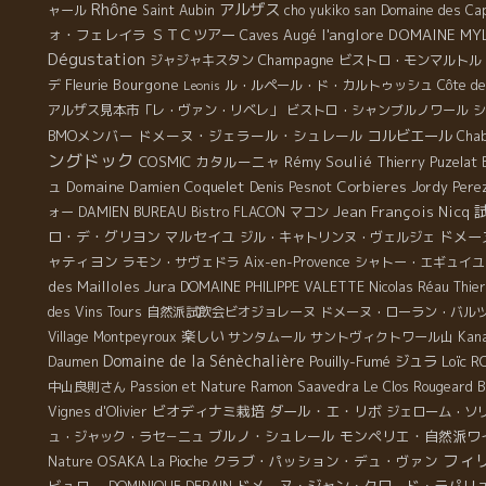
なさわやか感があるので全然重くない！これだったら何
Rhône
アルザス
。
ャール
Saint Aubin
cho yukiko san
Domaine des Ca
ら
常
ルザスにはビオ栽培者が多く土壌自体は健全な畑が多
杯でも飲んでしまえる、お勧めワインです！ […]
l'anglore
ォ・フェレイラ
ＳＴＣツアー
Caves Augé
DOMAINE MY
も
で
い。自然派が増える要素はすでに整っている。 世界中の
Dégustation
る
の
Champagne
（
ジャジャキスタン
ビストロ・モンマルトル
一流レストランが自然派をメインにリストアップ ブルノ
に
し
ド
Fleurie
Bourgone
デ
ル・ルペール・ド・カルトゥッシュ
Côte d
Leonis
のところには、デンマークのレストラン・ノマのソムリ
と
援
p
アルザス見本市「レ・ヴァン・リベレ」
ビストロ・シャンブルノワール
シ
エがよくやって来る。ノマは世界のトップ・オブ・トッ
パ
メ
い
BMOメンバー
ドメーヌ・ジェラール・シュレール
コルビエール
Chab
プのレストランだ。ノマにとってもブルノのワインは大
と
の
聞
ングドック
COSMIC
カタルーニャ
Rémy Soulié
Thierry Puzelat
切な存在なのである。 ブルノのワインは来ないと買えな
G
補
ュ
Domaine Damien Coquelet
Corbieres
Denis Pesnot
Jordy Pere
いワインが多い。 極小量しか造ってないワインが蔵の中
残
せ
Jean François Nicq
ォー
DAMIEN BUREAU
Bistro FLACON
マコン
で眠っているのである。そんなワインを試飲する為に、
い
ン
化
ロ・デ・グリヨン
マルセイユ
ドメー
ジル・キャトリンヌ・ヴェルジェ
世界中からソムリエ達がやって来る。やはり一流中の一
せ
い
然
ャティヨン
流は違う。一流は一流を理解する。世界でトップと云わ
ラモン・サヴェドラ
Aix-en-Provence
シャトー・エギュイユ
ッ
是
３
Jura
れるには、何の世界も同じだ。トコトン追及した者同士
des Mailloles
DOMAINE PHILIPPE VALETTE
Nicolas Réau
Thier
ル
せ
D
には通じ合うものがある。 シュレール家はフランス革
des Vins Tours
自然派試飲会ビオジョレーヌ
ドメーヌ・ローラン・バル
お
和
命の頃より２００年ほど続く伝統がある ブルノの恐れを
楽しい
Village Montpeyroux
サンタムール
サントヴィクトワール山
Kan
。
ド
知らない燃えたぎる挑戦心のDNAはこの父さんのジェレ
Domaine de la Sénèchalière
Pouilly-Fumé
ジュラ
Loïc 
Daumen
・
ア
ールから引き継いだ。 シュレールの蔵はHUSSEREN LES
B
中山良則さん
Passion et Nature
Ramon Saavedra
Le Clos Rougeard
ド
に
CHATEAUXウスラン・レ・シャトー村にある。実に簡素
ビオディナミ栽培
ダール・エ・リボ
Vignes d'Olivier
ジェローム・ソ
ィ
二
で美しい村である。アルザスの第２の街コルマールから
ブルノ・シュレール
モンペリエ・自然派ワ
ュ・ジャック・ラセ－ニュ
ン
高速を下りて村に近づくと、この景色が現れる。山の上
フィ
OSAKA
クラブ・パッション・デュ・ヴァン
Nature
La Pioche
云
に
に３つの塔が村を見守るようにそびえ立っている。 その
ビュロー
ドメーヌ・ジャン・クロード・ラパリ