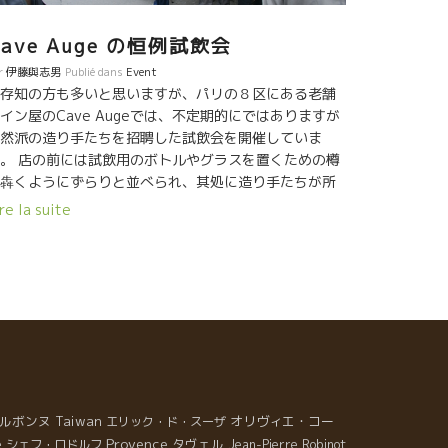
。 レベルの高いジャズ演奏に驚いた。段々とミュージ
ャンも乗ってきた。チョット試飲を休んでジャズを楽
Cave Auge の恒例試飲会
しんだ。 大物醸造家に囲まれて若手も頑張っている。
HOMAS ROUANET＊トーマ・ルアネがいた。森に囲ま
r
伊藤與志男
Publié dans
Event
た素晴らしい畑を持つトーマ。４年目を迎えて品質も
存知の方も多いと思いますが、パリの８区にある老舗
段と上がって来た。濃縮感を保ちながらもビュバビリ
イン屋のCave Augeでは、不定期的にではありますが
テ飲みやすさを備えている。マニフィック。 ルシオン
然派の造り手たちを招聘した試飲会を開催していま
方は小規模でありながらPASSIONで溢れている若手醸
。 店の前には試飲用のボトルやグラスを置くための樽
家の宝庫だ。DOMAINE RIVATON＊ドーメヌ・リヴァ
犇くようにずらりと並べられ、其処に造り手たちが所
ンのFrédéric＊フレデリック・リヴァトンもその一
しに並んで試飲客を待ち受けているのです。いつも地
re la suite
。ルシオン地方は海沿地区と山間部地区のふたつに分
別に催されるのですが、今回はジュラ、サヴォア、ア
れている。リヴァトンは山間部のラ・トゥール・ド・
ザス地方です。１１時から１９時の試飲会で、僕は１
ランスと云う小さな村にある。１００歳級の世界遺産
時２０分に到着した所、既に多くのお客さんが集まっ
の葡萄木が沢山残っている。 土壌はシストだ。どんな
いました。何と言ってもこの試飲会は、入場無料（入
葡萄が熟しても酸、フレッシュ感を残してくれる。真
といっても店先でやっているので通りすがりの人も大
直ぐなスカットしたミネラル感だ。リヴァトンの白
迎で飲めるのです）で飲みたい放題という点が魅力の
LANC BECブラン・ベック１４は古木のマカブ、カリニ
つ。しかもこのAugeのオーナーであるマーク・シバ氏
ン・ブラン、グルナッシュ・グリというまさにルシオ
御眼鏡に適う造り手しか招聘しないという拘りから、
独特の品種構成。恐ろしいまでにシストの真っ直ぐな
にかく気合の入った造り手ばかりが集うというのも大
ルボンヌ
Taiwan
オリヴィエ・コー
エリック・ド・スーザ
ネラル感がある。シスト・ジュースと云ってよい。赤
な魅力。もう一つ挙げるとすれば、試飲に出ているワ
Provence
タヴェル
VIEILLES BOUILLESヴィエイユ・ブイィもシスト土壌
e
シェフ・ロドルフ
Jean-Pierre Robinot
ンは全て特別価格（定価より大抵１０～２０％安い）