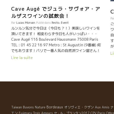
や
う
要としている。ブルノのようなリスクを背負って新たな
行
シ
Cave Augé でジュラ・サヴォア・ア
境地を切り開く醸造家が必要だったのである。ブルノは
え
先駆者として大きな役割を演じてきた。 既成醸造学の概
ルザスワインの試飲会！
て
T
Pa
念を覆すブルノ醸造学 ブルノは机上の醸造学は信じてい
Par
Lucas Morvan
Publié dans
Resto
,
Event
や
れ
ご
ない。すべて自分で実践して確認した事を実行してい
ルンルン気分で今日は（今日も？！）美味しいワインを
係
一
ワ
る。普通の醸造学の先生達が見るとエッ！と驚くような
頂いてきます！ 相変わらず今日も人がいっぱい・・・
が
自
ワイン造りをしている。例えば、ブルノは樽熟成中にウ
Cave Augé 116 Boulevard Haussmann 75008 Paris
努
地
す
イヤージ（注ぎ足し作業）を一切しない。ワインを樽の
TEL : 01 45 22 16 97 Metro : St Augustin (9番線) 何
好
造
が
中に入れたら最後、液面が蒸発で目減りして樽内に空間
でもあります！パリで一番人気の自然派ワイン屋さん！
の
ト
狭
Li
ができてもそのままにしておく。醸造学の先生達が見れ
Domaine Stéphane Tissot (Jura)＊ドメーヌ・ステファ
浜
人
域
Lire la suite
ばとんでもない危険なこと。でもブルノのワインは酸化
ン・ティソ（ジュラ） 今日は私のほうからあの例のフレ
る
か
ル
したり、オスになったりはしない。更に樽熟成中はスー
ーズを！ 『人生は楽しいか？』と聞いたらステファン
が
フ
１
ティラージもやらない。昔、ブルゴーニュでやられてい
は・・・ 『あれ？！聞いたことあるセリフだ
参
級
て
た樽を転がしてオリをワインに溶け込ます作業をちょっ
ぞ・・・？！とりあえず飲んでみて！』と早速試飲開
と
に
場
と前までやっていた。最近は600L大樽を使っているの
始！ Graviers 2007＊グラビエ2007はシャルドネ
界
っ
歓
で、大きすぎて転がせない。 ブルノ『土壌が生きていて
100％。 砂利質のテロワールから生まれたこのワインは
エ
B
一
健全に熟した葡萄ばかりを発酵槽に入れればワイン自体
とてもミネラルでキリッとした酸味が強い！長く残る後
か
ャ
の
にエネルギーがあるので大丈夫なんだ。健全に熟してな
味はとにかく複雑でフレッシュ！ Barberon 2007＊バル
う
ン
と
いかったり、傷んだ葡萄を使ったり、色んな化学剤を使
ブロン2007 粘土質の地質で育てられたシャルドネを使
Bordeaux
Taiwan Buvons Nature
オリヴィエ・クザン
Aux Amis
ナ
間
ミ
き
用するからダメになる。』 言葉では単純なことだが実行
用。先ほどのワインとは全然違う！フレッシュ感はある
期
エン
の
Fujimaru
Trois Amours
セ・ル・プランタン2017
CPV Paris Offic
イ