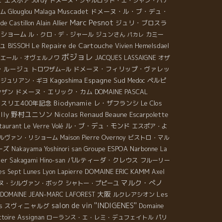
Jordy
ドメーヌ・シャルロット・エ・ジャン・バテ
都、福岡は行くようです。この顔を見たら声をかけて
Malaga
Muscadet
ドメーヌ・ル・ブ・デュ・
ム
Glouglou
ってください。心優しい本当にいい人間です。彼の造
Marc Pesnot
Alain Allier
ジュリ・ブロスラ
ワインと一緒です。 4月10日（日）は東京で試飲会
de Castillon
やるようです。彼と一緒に楽しんでください。
リショーム
ル・クロ・デ・ジャール
ジュンさん
カミー
パカレ
ュ
Le Repaire de Cartouche
BISSOH
Vivien Hemelsdael
ボジョレ
エール・オヴェルノワ
JACQUES LASSAIGNE
オザ
・ルージュ
ドメーヌ・フィリップ・ヴァレッ
トロワザム−ル
Kagoshima
Espagne Sud
ペルピ
ジュリアン・ギヨ
Medoc
ドメーヌ・エリック・カム
DOMAINE PASCAL
クザン
スリエ400年記念
Biodynamie
レ・ザフランシ
Le Clos
野村ユニソン
lly
Nicolas Renaud
Beaune
Escarpolette
ル・ブ・デュ・モンド
taurant Le Verre Volé
エスポア・よ
ルヴァン・リショーム
Maison Pierre Overnoy
ビストロ・マル
ーズ
Groupe ESPOA
Narbonne
Nakayama Yoshinori san
La
ier
パルティーダ・クレウス
Sakagami Hino-san
フルーリー
DOMAINE ERIC KAMM
es Sept Lunes
Lyon
Lapierre
Axel
マルク・ぺノ
ヌ・シルヴァン・ボック
シャトー・プピーユ
大阪
Les
DOMAINE JEAN-MARC LAFOREST
ルクレアシオン
salon de vin ''INDIGENES''
スヴィニャルグ
Domaine
s
ctoire
Assignan
ローランス・エ・レミ・デュフェイトル
パリ