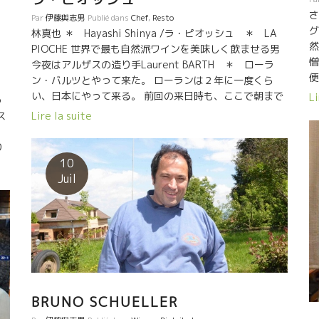
さ
Par
伊藤與志男
Publié dans
Chef
,
Resto
、
グ
林真也 ＊ Hayashi Shinya /ラ・ピオッシュ ＊ LA
然
PIOCHE 世界で最も自然派ワインを美味しく飲ませる男
憎
今夜はアルザスの造り手Laurent BARTH ＊ ローラ
便
ン・バルツとやって来た。 ローランは２年に一度くら
派
い、日本にやって来る。 前回の来日時も、ここで朝まで
Li
っ
D
飲んで帰りの空港に向かったとのこと。 造り手も、この
Lire la suite
ス
シ
空間に充満している自然派の“気”が心地よいのだろう。
が
ついつい長居してしまう。 Schueller Pinot Gris 96 こ
り
続
こにくるといつもブラインドテースティングになる。 殆
10
エ
を
どの当たらない。今回も外しっぱなし。 しかも、私の大
Juil
じ
ス
好きな造り手のワインをはずした。 アルザスのBruno
い
日
Schueller＊ブルノ・シュラールのPinot Gris 96だっ
か
た。 ブルノは醸造中も樽熟成中もSO2の使用はゼロ。 樽
ィ
熟成中、ウイラージ（注ぎ足し）もやらないでSO2も入
 シ
格
れない。 そんな造りをして２０年も経ってなお生きてい
一
ム
る。 科学ではまだ解明できていないことが沢山ある。 ブ
の
ら
ルノーのように、極を走ってくれる人がいるから、 科学
た
の世界では不可能なことの中に、“可能”があることを教
BRUNO SCHUELLER
始
ル
えられる。 将来、物理学の世界で証明される日がくるだ