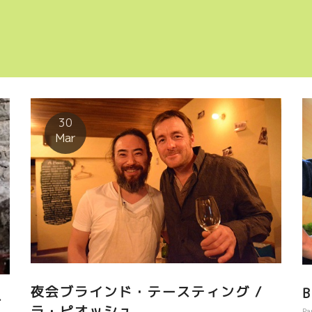
30
Mar
夜会ブラインド・テースティング /
B
サ
ラ・ピオッシュ
Pa