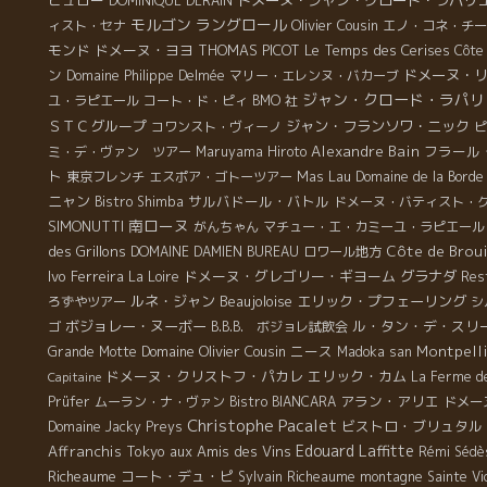
DOMINIQUE DERAIN
ォ
京
山の麓に村の教会の塔が見える。なんて美しいんだろ
モルゴン
ラングロール
Olivier Cousin
ら
ィスト・セナ
エノ・コネ・チー
や
う。ブルノの醸造所は教会のすぐ隣に位置している。昔
る
モンド
ドメーヌ・ヨヨ
THOMAS PICOT
Le Temps des Cerises
る
Côte 
は教会の一部の建物だったのだろう。シュレール家はフ
を
ン
ドメーヌ・
Domaine Philippe Delmée
マリー・エレンヌ・バカーブ
ランス革命の頃より２００年も続いている。 １９５８年
ジャン・クロード・ラパリ
ユ・ラピエール
コート・ド・ピィ
BMO 社
までは農協に葡萄を売っていた。５９年よりブルノのお
ＳＴＣグループ
ジャン・フランソワ・ニック
コワンスト・ヴィーノ
ピ
父さんジェラールが自分で醸造をやるようになった。当
の
Alexandre Bain
フラール
ミ・デ・ヴァン ツアー
Maruyama Hiroto
時は農協組織が強力な時代、一匹オオカミのように農協
造
ト
Mas Lau
東京フレンチ
エスポア・ゴトーツアー
Domaine de la Borde
を出て独立することは大変な時代だった。色んな邪魔が
ニャン
サルバドール・バトル
Bistro Shimba
ドメーヌ・バティスト・
入ったに違いない。それを振り切って独立したジェラー
。
南ローヌ
SIMONUTTI
がんちゃん
マチュー・エ・カミーユ・ラピエール
ルには相当な勇気と自信があったに違いない。人のやら
さ
des Grillons
Côte de Broui
DOMAINE DAMIEN BUREAU
ロワール地方
ない事を次々と実行するブルノのDNAはこのお父さんか
感
Ivo Ferreira
ドメーヌ・グレゴリー・ギヨーム
グラナダ
La Loire
Res
ら引き継いだのだろう。 今でも元気に畑に出ている。で
ルネ・ジャン
Beaujoloise
エリック・プフェーリング
も数年前のように、畑全体を管理するような動きはでき
ろずやツアー
シ
ない。 ブルノ『ここで、シュレールのワインを最も多く
ボジョレー・ヌーボー
ル・タン・デ・スリ
ゴ
B.B.B. ボジョレ試飲会
なる
飲む消費者はジェラールだよ！だからこんなに元気なん
Domaine Olivier Cousin
ニース
Montpell
Grande Motte
Madoka san
え
だ。』 数年前のケンジローとジェラールの黄金コンビは
ドメーヌ・クリストフ・パカレ
エリック・カム
La Ferme d
Capitaine
ル
最高だった。 数年前までは日本人の鏡さん（現ジュラ醸
アラン・アリエ
Prüfer
ムーラン・ナ・ヴァン
Bistro BIANCARA
ドメー
の
造家）とお父さんのジェラールがコンビを組んで畑仕事
Christophe Pacalet
ビストロ・ブリュタル
Domaine Jacky Preys
は
をやっていた。あのケンジローさんとジェラールは黄金
Edouard Laffitte
Affranchis
Tokyo
aux Amis des Vins
Rémi Sédè
ン
のカップルだった。この二人が担当している時が、ジェ
Richeaume
コート・デュ・ピ
Sylvain Richeaume
montagne Sainte Vi
て