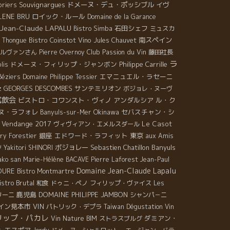
Souvignargues
ドメーヌ・デュ・ポッシブル
イヴ
priers
大人気となっている。バニュルスを代表するYOYOさん
にお手頃ということでファンが多いことも特徴です。
LENE BRU
ロイック・ルール
、『ジョルディのワインはアランが体力満々だった頃
Domaine de la Garance
もこのゲブルツは一番高価なこともあり１本だけ購入
Jean-Claude LAPALU
ニュアンスがある。』地元の自然派醸造家も皆で応援
石田シェフ
セコイ！）。 次はDOMAINE OVERNOY HOUILLON＊
Bistro Simba
ミュスカ
ている。世界遺産級畑が無事に引き継がれた。皆で応
メーヌ・オベルノワ・ウイヨンのArbois pupillin
Bistro Coinstot Vino
南スペイン
e Thongue
Jules Chauvet
して行きたい。 DOMAINE LES HAUTES TERRES＊ド
oulsard 1999(27,7€→23,55€)。 ジュラのプピランと
Club Passion du Vin
ルヴァンさん
Pierre Overnoy
藤田社長
ール・レ・オート・テールのジル・アザム。世界遺産
えば、この造り手が最も偉大だと絶賛する人が多いと
ラ
ドメーヌ・フィリップ・ジャンボン
Philippe Carrille
lis
お城カルカッソンヌ城から近いLIMOUXリム村からは
きますが、まさにその噂の通り。通常樽熟成の際には
エマニュエル・ラセーニ
Béziers
Domaine Philippe Tessier
illes Azam＊ジル・アザムが参加。標高が高く、酸が
液して酸化を防ぐことが普通ですが、ジュラでは補液
GEORGES DESCOMBES
サンテミリオン
z
ボジョレ・ヌーヴ
る特殊なクリマからかスカットした白、発泡のクレマ
ずに酸化させて独特の酵母菌を育てることで特殊な酸
試飲会
ビストロ・コワンスト・ヴィノ
アンダルシア
ル・ク
・ド・リムができる。比較的に価格も安目でキレの良
臭を造りますが、その香りがまさに腐葉土のようで自
ヌ・ラフォレ
Okinawa
セバスチャン・シ
Banyuls-sur-Mer
南の白は超重要な存在だ。まだ飲んだことがない人は
の恵みを飲んでいるという感慨を受けます。ちなみに
Vendange 2017
Le Casot
ヴィヴィアン・エメルスダール
非一度試してほしい。これから暑くなる日本には欠か
本買いました。三つ目は妥当な線かもしれませんが、
銀座
エドワード・ラフィット
東京
ry Forestier
aux Amis
ないスッキリさがある。石灰岩盤からくる潮っぽさも
omaine Raphael […]
ボジョレー
Sebastien Chatillon
Banyuls
ツ
Yakitori SHINORI
食にはピッタリだ。 LE TEMPS DES CERISES ル・タン
ako san
Marie-Hélène BACAVE
Pierre Laforest
Jean-Paul
・スリーズ このベダリュ試飲会の主催者の人でもある
Domaine Jean-Claude Lapalu
ROURE
Bistro Montmartre
クセル・プリファー。この二人、来週から待望の日本
istro Brutal
和食
ドゥニ・ペノ
フィリップ・ヴァイス
Les
行きます。タン・ドスリズのファンは日本にも多い。
鹿児島
DOMAINE PHILIPPE JAMBON
リーニ
シャンパ－ニ
人とも日本にいくのが夢だった。 日本の皆さんとワイ
イン見本市
VIN
パトリック・デプラ
Taiwan Dégustation Vin
をとうして巡り合って、交流できるのを本当に楽しみ
リップ・パカレ
ダミアン・
Vin Nature BIM
ストラスブルグ
している。３週間ほど日本滞在の予定。東京、大阪、
ュ
エスポア