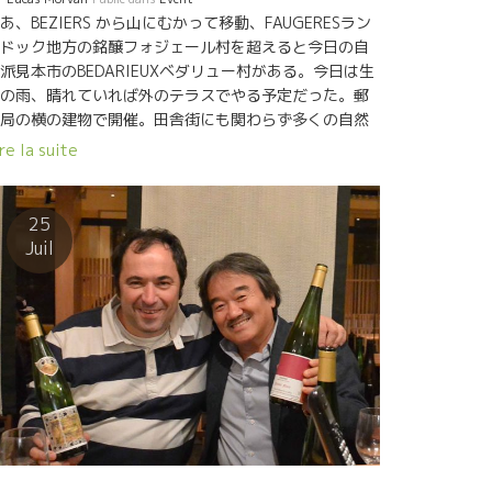
あ、BEZIERS から山にむかって移動、FAUGERESラン
ドック地方の銘醸フォジェール村を超えると今日の自
派見本市のBEDARIEUXベダリュー村がある。今日は生
の雨、晴れていれば外のテラスでやる予定だった。郵
局の横の建物で開催。田舎街にも関わらず多くの自然
ファンが集まってきた。 最も遠くからの参加の
re la suite
omaine Gérard Schueller＊ドメーヌ・ジェラール・
ュレールのブルノ・シュレール＊BRUNO SCHUELLER
入口の真正面に陣取っていた。2014,2015年と２年連
25
で収穫量が半分以下という厳しい状況の中、１４年産
Juil
３CUVEESを持ってきていた。素晴らしく酸が乗って
カットしたPINOT BLANC, RIESLING は最高だ。昨
、ブジーグ村で生牡蠣を３ケース買った。その牡蠣に
合わせたい。 ブルノの横には、がっちりした体格のフ
リップ・ヴァレット＊PHILIPPE VALLETTEがいた。体
と同じようにパワフルなスタイルのシャルドネだ。MR
ッシュ・ミネラルと呼びたくなる程ミネラリーな素晴
しいワイン質。 これも、カキに合わせたいシャルドネ
だ。 涙が流れそうになる程の醸造家が集合している。
シオン地方からははLES FOULARDS ROUGES＊レ・フ