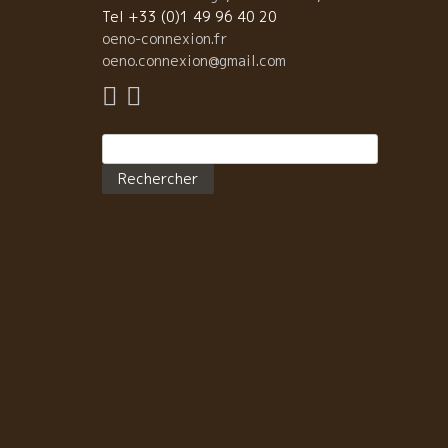
Tel +33 (0)1 49 96 40 20
など色んなことが起きた業界だった。 周りの酒屋の倒
oeno-connexion.fr
閉店が続く中、何とか生き残って来たのがこのエスポ
oeno.connexion@gmail.com
グループだ。今、残っているエスポアのメンバーは、
ンバー同士が親戚のような付き合いをしている素晴ら
い関係だ。私との関係は彼らの先代からの付き合いだ
云うならば親戚のおじさんのような存在かもしれない
Rechercher :
今夜のような、宴会というか、集まりが時々行われて
る。有馬氏や竹之内氏が声をかけると１０名前後はす
に集まってくれる。 楽しいひと時の一つにブラインド
ースティングがある。 皆、一本づつワインを持ち寄
てブラインド・テースティングをやりながら色んな話
して情報交換を楽しむ。本当に皆、佳い人の集まりだ
私も時々参加させて頂くが心地よい空気が流れている
かい人達の集まりだ。 それに皆、それぞれが、それぞ
の方向とやり方で努力しており、大事なところだけは
有してスケールメリットを出している。多少の競合関
は存在しているが切磋琢磨でお互いを盛り上げる素晴
しいグループだと思う。 ESPOAには素晴らしい本物ワ
ンが沢山ある。 今日飲んだ美味しいワイン、まず
口慣らしにCHAMPAGNE DE SOUSA＊シャンパーニュ