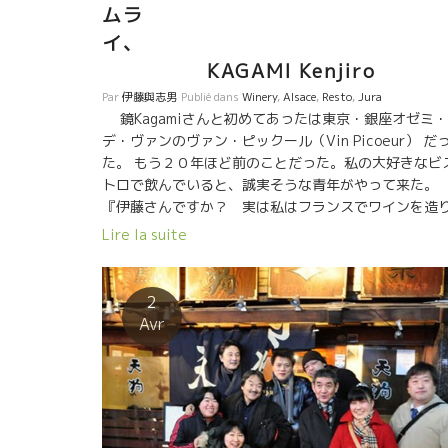
ムラ
イ
KAGAMI Kenjiro
Par
伊藤與志男
Publié dans
Winery
,
Alsace
,
Resto
,
Jura
鏡Kagamiさんと初めてあったは東京・銀座オゼミ・
デ・ヴァンのヴァン・ピックール（Vin Picoeur） だ
た。 もう２０年ほど前のことだった。私の大好きなビ
トロで飲んでいると、誠実そうな青年がやって来た。
『伊藤さんですか？ 実は私はフランスでワインを造
たいと思っているです。』鏡さん 目が真剣だった。 『
Lire la suite
ッ、チョットまって、もう少し深く考えた方がいいん
ゃない。』私 『はい、考えて、もう会社を辞めてしま
ました。』鏡さん あまりにも真剣さに驚いた私。 それ
2
ら、しばらくしてフランスにやって来た。 アルザスの
Avr
Bruno Shchuellerシュレールのところで１０年修業。
ュレール醸造の栽培をお父さんのGerardジェラールと
緒にシュレールの畑を磨きあげてきた。 畑仕事の最高
仕事師ジェラールさんに学んだことは凄い経験になっ
と思う。 そして、ジュラ地方にやってきて真剣勝負が