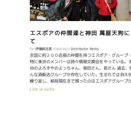
まった。 一遍の詩となるようなジュラ地方のミクロク
マとの戦いが８年間続いている。 地球温暖化の影響
最も顕著に出ているミクロクリマを持つジュラ地方。 
の中でも、ジュラ南部に位置する特殊な微気象をしな
ている。 特別に繊細なワインができる土壌でもある。 
エスポアの仲間達と神田 萬屋天狗に
のGanevatガヌヴァ醸造が隣村にある。 トビッキリ美
しいワインができる特別な土壌を備えている。 しかし
て
生産量がここ８年に渡って少ない。 8年前より顕著に
Par
伊藤與志男
Publié dans
Distributor
,
Resto
ってきた異常な気候変動の影響が出ている。 でも、ジ
全国に約２００店弱の仲間を持つエスポア・グループ
ラルドに学んだ栽培技術を駆使しながどんな天候が来
特に東京のメンバーは時々情報交換会をやっている。 
も微動だにしない栽培の“技”を 磨いている。 まさに、
谷のよろずやのよっちゃん、菊田さん、長さん 過去、
剣勝負と云っていい戦いをやっている。磨きをかけて
んな酒販店グループが存在していた。生まれては消え
る。 多くの人がKennjiroの仕事を見守っている。応援
繰り返し、結局現在まで残ったのはエスポアグループ
ている。 奥さんとの二人三脚が何倍もの力となって畑
けだ。 残った最大の原因は本部組織が独立して存在し
Lire la suite
見事に造りあげている。 最近のミレジムの鏡さんのワ
いるからだ。 今までの消滅したグループは、メンバー
ンのミネラル感は凄いものがある。 フランス中の醸造
有力酒販店がまとめ役を演じていた。これでは人が多
からKenjiroの名前で愛されている。 今回の鏡さんとの
なると意見がまとまらなくなってグループとしての行
久々の再会で心身を削りながらの戦いで造ったミレジ
が硬直化して消滅してしまった。 エスポアの素晴らし
に心から感動しました。 私も心から応援しています。
処は、本部組織がシッカリ独立していること。お互い
張ってください。 銀座で初めて逢った時の顔が何回も
切磋琢磨でスケールメリット。 自由が丘のやまやさん
かんできた訪問となりました。