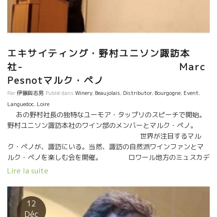
シャンブル・ノワールのメンバーもここにくぎ付け。 ★Le
Temps des Cerises ル・タン・デ・スリーズ（ラングドック地
方） 今、ラングドック地方で、ワインの品質、持続性、人品とい
う観点から見て最も充実した蔵を挙げろと言われれば、私は迷わ
エキサイティング・野村ユニソン諏訪本
ずル・タン・デ・スリーズ醸造を選ぶ。アクセル・プリュファー
ルという人物が素晴らしい。驕らず、控え目で、ワインはどれを
社- Marc
飲んでも素晴らしい。どんな年でもウーンと唸ってしまうほどワ
Pesnotマルク・ペノ
インを造り上げてしまう。 どこまでも明るくクリアーな性格その
Par
伊藤與志男
Publié dans
Winery
,
Beaujolais
,
Distributor
,
Bourgogne
,
Event
,
ものがワインに表現されている。
Languedoc
,
Loire
あの野村社長の独特なユーモア・タップリのスピーチで開始。
野村ユニソン諏訪本社のワイン部のメンバーとマルク・ペノ。
世界が注目するマル
ク・ペノが、諏訪にいる。当然、諏訪の自然派ワインファンとマ
ルク・ペノを楽しむ会を開催。 ロワール地方のミュスカデ
のテロワールと長野・諏訪の自然ワインファンが繋がる。
Lire la suite
テロワールに国境はない。本物はどこでも、誰にも共鳴する
エネルギーを持っている。 邪念のない液体は真っ直ぐで透明感抜
群。スーッと心と体に沁み込んでいく。 こんなに素
12
晴らしいワイン達も飲みました。流石に諏訪の人達は、本当に慣
Déc