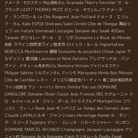
た流すという作業。これをするによって樽の換気を行い通気が良
Granada
ドメーヌ・セクスタン
中山良則さん
Thierry Forestier
セ・ル・
くなるし、自然酵母がより発達するんだよ。』 だから豊富なアロ
THOMAS PICOT
ドメーヌ・
プランタン2017
ピエール・オヴェルノワ
マなワインが出来上がるのですね！ アヴァンティ・ポポロ＊
ド・ラングロール
Jean Foillard
ドメーヌ・エリッ
Le Clos Rougeard
Avanti Popolo カリニャン90％、グルナッシュ10％、標高
ク・カム
Salon L'irréel
萬谷シ
Italie
ESPOA Shinkawa
Côte de Thongue
250m〜300m 土壌：水晶と溶岩が少し混ざった花崗岩 ９月２０
ェフ
vin nature
Emmanuel Lassaigne
Domaine des Soulié 400ans
日に収穫されたカリニャンのブドウは、トロンコニックの樽でア
Taiwan
ボジョレー
ダール・エ・リボ
Domaine Le Bout du Monde
ルコール発酵、２週間のマセラシオン・カルボニックを行いまし
スペイン自然派ワイン見本市
ロイック・ルール
Importateur
和食
た。マセラシオンの期間を短くするによって果実味がしっかりと
REBECCA
Montmartre
Domaine du possible
ア
静岡
Chinon
Japon
残り、とても爽やかなワインと仕上がるのです！友達と気軽に飲
ルデッシュ
鹿児島
アレクサンドル・バン
Laurence et Rémi Dufaitre
むのにはピッタリなワインです！ ラ・プール・ドゥ・ルージュ＊
Nomura Unison
ヴァン・ナチュール見本市ビム
ジャジャキスタン
La Peur du Rouge セルヴァン100％、標高400m〜450m 土壌：
Philippe Valette
シルヴァンさん
マッシモ
Maruyama Hiroto
Bois Moisset
水晶やシストが混ざった花崗岩 『赤が怖い』という意味 2005
レミー・スリエ50歳記念パーティー
Côte de Castillon
第二回台湾自然派
年、ヴィオニエで造った処、大失敗と終わったこのキュベ・・・
DOMAINE
ワイン試飲会
サン・トーバン
Bistro Shimba
Yuki san
今年は食用のブドウ品種、セルヴァンで造ってみました。通常で
L'ANGLORE
Domaine Olivier Cousin
カタルーニャ
Jean-Francois NIQ
ク
は10月下旬当たりに収穫する品種なのですが、アクセルは酸味を
Montpellier
ロ・ルジャール
ルネ・ジャン・ダール
ストラスブルグ
コワ
少し残す為、1ヶ月も早く収穫したのです。グラップ・アンティエ
Jean-
René Jean
モンペリエ
Le Temps des Cerises
ンスト・ヴィーノ
ールでマセラシオン・カルボニックを3週間行った為、タンニンが
Claude LAPALU
ルネ・ジャン
ル・タン・
しっかりとしている白ワインとなっています。 アン・パ・ドゥ・
Crozes-Hermitage
Ramon
コテ＊Un Pas de Coté グルナッシュ100％、標高400m〜450m
デ・スリーズ
Fujimaru
マリー・エレンヌ・バカーブ
シャトー・カンボン
土壌：苦灰岩 (マグネシウムが含まれている石灰岩） 『左右に一
DOMAINE MARCEL RICHAUD
Champagne Jacques Lassaigne
アシ
歩する』という意味 フルーツの香りが豊かでミネラル感もたっぷ
Pouilly-Fumé
ニャン村
Domaine de la Romanée-Conti
サンタムール