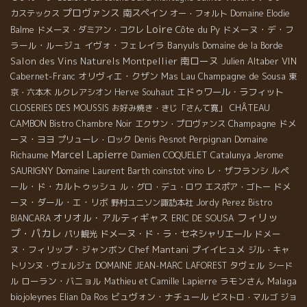
プロヴァンス
南スペイン
カステックス
オー・フォルト
Domaine Elodie
Loire
Côte du Py
ドメーヌ・デ・フ
Balme
ドメーヌ・ダミアン・コクレ
ラール・ルージュ
イヴォ・フェレイラ
Banyuls
Domaine de la Borde
南ローヌ
Salon des Vins Naturels Montpellier
Julien Altaber
VIN
オリヴィエ・クザン
Mas Lau
Champagne de Sousa
Cabernet-Franc
東
エドゥワール・ラフィット
京・六本木
ルクレアシオン
Herve Souhaut
CHÂTEAU
CLOSERIES DES MOUSSIS
お好み焼き・きじ「さんて寛」
CAMBON
Champagne
ドメ
Bistro Chambre Noir
エクサン・プロヴァンス
ーヌ・ヨヨ
Perpignan
Domaine
プリューレ・ロック
Denis Pesnot
Marcel Lapierre
Richaume
Jerome
Damien COQUELET
Catalunya
SAURIGNY
レ・ザフランシ
ルペ
Domaine Laurent Barth
coinstot vino
ール・ド・カルトゥッシュ
ドメ
ル・グロ・デュ・ロワ
エスポア・ゴトー
ーヌ・ダール・エ・リボ
野村ユニソン諏訪本社
Jordy Perez
Bistro
フィリッ
オリオル・アルティギャス
BIANCARA
ERIC DE SOUSA
プ・パカレ
ドメーヌ・ド・ラ・セネシャリエール
ドメー
パリ観光
ヌ・フィリップ・ジャンボン
Chef Mantani
プイイヒュメ
ジル・キャ
タヴェル
トリンヌ・ヴェルジェ
DOMAINE JEAN-MARC LAFOREST
シード
ローラン・バニョル
ラモンさん
Malaga
ル
Mathieu et Camille Lapierre
biojoleynes
ビュヴォン・ナチュール
Elian Da Ros
ビストロ・マルゴ
ジョ