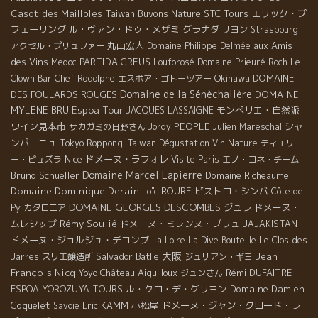
Casot des Mailloles
Taiwan Buvons Nature
STC Tours
エリック・プ
フェーリング
ル・ヴァン・ドゥ・メザミ
グラナダ
リヨン
Strasbourg
丸山宏人
aux Amis
アクセル・プリュファー
Domaine Philippe Delmée
des Vins
PARTIDA CREUS
Medoc
Louforosé
Domaine Prieuré Roch
Le
Okinawa
DOMAINE
Clown Bar
Chef Rodolphe
エスポア・ゴトーツアー
Domaine de la Sénèchalière
DES FOULARDS ROUGES
DOMAINE
Espoa Tour
MYLENE BRU
モンペリエ・自然派
JACQUES LASSAIGNE
ワイン見本市
PEOPLE
シャ
サカガミの日野さん
Jordy
Julien Mareschal
ンパーニュ
Tokyo Roppongi
Taiwan Dégustation Vin Nature
ティエリ
Nice
ドメーヌ・ラフォレ
ー・ピュズラ
Visite Paris
エノ・コネ・チーム
Domaine Marcel Lapierre
Bruno Schueller
Domaine Richeaume
Domaine Dominique Derain
Loïc ROURE
ビストロ・シンバ
Côte de
DOMAINE GEORGES DESCOMBES
ジュラ
ドメーヌ・
Py
カタロニア
ムレシップ
Rémy Soulié
ドメーヌ・ミレンヌ・ブリュ
JAJAKISTAN
ドメーヌ・ジョルジュ・デコンブ
La Loire
La Dive Bouteille
Le Clos des
大阪
Salvador Batlle
Jean
Jarres
スリエ醸造所
ジュリアン・ギヨ
François Nicq
Château Aiguilloux
Rémi DUFAITRE
Yoyo
ジュンさん
ル・クロ・デ・グリヨン
Domaine Damien
ESPOA YOROZUYA TOURS
Coquelet
Eric KAMM
小松屋
ドメーヌ・ジャン・クロード・ラ
Savoie