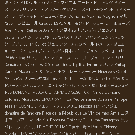
ル・カゾ・デ・マイヨル
コート・ド・トング
場
RECREATION
ドメー
ヌ・フレデリック・エ・アルノー・ゲシクト
ビストロ・モンマルトル
ドメー
マル
Domaine Maxime Magnon
ヌ・ラ・プティット・べニューズ
福岡
セル・ラピエ－ル
ラ・ルミーズ
Groupe ESPOA
ル・モン・ド・マリー
ワイン見本市「アンディジェンヌ」
Axel Prüfer
Quilles de Joie
セバスチャン・シャティヨン
ジャン・フォワヤール
パトリッ
Capitaine
ジュリアン・アルタベール
ク・デプラ
Julien Guillot
ドメーヌ・ダニエ
Eric
ル・サージュ
ミネルヴォワ
アルザス見本市「レ・ヴァン・リベレ」
Pfifferling
パリ
サンテミリオン
ドメーヌ・ル・ブ・デュ・モンド
Côte de Brouilly
Biodynamie
Philippe
Domaine des Griottes
パカレ
Oriol
Carrille
ボジョレー・ヌーボー
Macon
レ・ぺニタント
Minervois
ARTIGAS
リレール見本市
Bistro Brutal
楽しい
ニーム
Bistro MARUGO
ドメーヌ・シャルロット・エ・ジャン・バティスト・セナ
レミ・デュフェイ
Domaine
トル
DOMAINE FREDERIC ET ARNAUD GESCHICKT
Nîmes
Laforest
Muscadet
BMOメンバー
La Méditerranée
Domaine Philippe
アンジェ
COSMIC
Tessier
ティエリー・フォレスチエ
Madoka san
domaine de l'anglore
Le Vin de mes Amis
エス
Place de la République
ポア・ツアー
マルセイユ
Domaine Grégory Guillaume
サル
Tarragona
Paris
バドール・バトル
LE MONT DE MARIE
東京・鴬谷
Thierry
ルシヨン
バニュルス
コスミック
Le
Puzelat
シノン
Axel Prϋfer