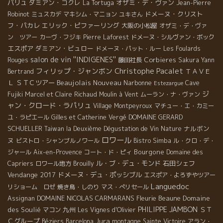
パリュ
ダミアン・コクレ
オザミ・デ・ヴァン
La Tortuga
Jean-Pierre
ドメーヌ・クリスト
Robinot
ミュスカデ
マキシム・マニョン
ユキさん
フ・パカレ
エリック・ピファーリング
大阪の小松屋
オザミ・デ・ヴァ
ン ツアー
カーヴ・フジキ
Pierre Laforest
ドメーヌ・シルヴァン・ボック
エスポア
ダミアン・ビュロー
ドメーヌ・パット・ルー
Les Foulards
salon de vin ''INDIGENES''
Corbieres
Rouges
藤田社長
Sakura
Yann
Christophe Pacalet
フィリップ・ジャンボン
ＴＡＶＥ
Bertrand
Beaujolais Nouveau
Ｌ
ＳＴＣツアー
Narbonne
Cave
Estezargue
ジ
Fujiki
Marcel et Claire Richaud
Moulin à Vent
ムーラン・ナ・ヴァン
ャン・クロード・ラパリュ
Village Montpeyroux
マチュー・エ・カミー
DOMAINE GERARD
ユ・ラピエール
Gilles et Catherine Vergé
SCHUELLER
ナルボン
Taiwan la Deuxième Dégustation de Vin Nature
ロワール
ヌ
ビストロ・シャンブルノワール
Bistro Simba
ル・クロ・デ・
Bourgone
ジャール
Aix-en-Provence
コート・ド・ピィ
Domaine des
ル・ブ・デュ・モンド
石田シェフ
Capriers
ロワール地方
Brouilly
Vendange 2017
ドメーヌ・デュ・ポッシブル
エスポア・よろずやツアー
Languedoc
リショーム ロゼ
焼き鳥・しのり
マス・ぺリセール
DOMAINE NICOLAS CARMARANS
Fleurie
Beaune
Domaine
Assignan
PHILIPPE JAMBON
des Soulié
九州
ＳＴ
マコン
Les Vignes d'Olivier
Jura
Ｃグループ
Béziers
Barcelona
montagne Sainte Victoire
アラン・