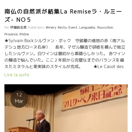
南仏の自然派が結集La Remiseラ・ルミー
ズ- NO５
Par
伊藤與志男
Publié dans
Winery
,
Resto
,
Event
,
Languedoc
,
Roussillon
,
Provence
,
Rhône
★Sylvain Bockシルヴァン・ボック 守破離の境地の赤（南アル
デシュ地方ローヌ右岸） 長年、マゼル醸造で研修を積んで独立
したシルヴァン。白ワインは最初から素晴らしかった。 赤ワイン
の醸造で悩んでいた。ここ２年前から完璧なまでのバランスを備
えたミネラルと果実味のスタイルが完成。 ★Le Casot des
Maillolles ル・カソ・デ・マイヨル醸造 （Banyulsバニ
Lire la suite
ュルス・ルシオン地方） あのミティークな醸造家アラン・カステ
ックが選んだ後継者のJordyジョルディ。世界で最も美しい景色を
持つ畑で世界で最も大変な労働が必要な3.5hの畑。アランは２０
12
年の歳月かけて造りあげた“ザ・バニュルス”のテロワール。 バニ
Mar
ュルで最高のテロワールであることは誰もが認める事実。シスト
土壌からスーット伸びるシスト・シストなミネラル感、どこまで
もソフトなタッチに仕上げた果実味、ジョルディのセンスが光
る。 アラン・カステックの２０年の仕事をジョルディの若いセン
スでまとめたワイン。 パリの人気ワインビストロChambre Noir