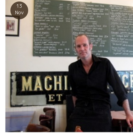
住むところのバニュルスの海からルシオンの山側に引っ越した。
マリアージだった。 Rebeccaレベッカはこの二つの醸造元に１４
13
体重が減って、腰痛もなくなったとのことで健康そうなアランが
年と今年の２回も訪問している。 自分で輸入するワインの蔵はす
Nov
もどってきた。主催者の一人でもあるAxel Prufer＊アクセル・プ
べて訪問して、厳選して販売している。 レベッカの熱心さ、
リファーも嬉しそう。 レベルの高いジャズ演奏に驚いた。段々と
PASSIONは凄いものがある。 C’etait tres tres bon. 魚には、勿
ミュージシャンも乗ってきた。チョット試飲を休んでジャズを楽
論、ジュリアンのSextantセクスタンのアリゴテが完璧でした。
しんだ。 大物醸造家に囲まれて若手も頑張っている。THOMAS
汁ものには、Le Clos Fantine ル・クロ・ファンティンヌ醸造の
ROUANET＊トーマ・ルアネがいた。森に囲まれた素晴らしい畑を
１００歳のサンソー品種が主体のLa Lanterneレンテルヌを合わ
持つトーマ。４年目を迎えて品質も一段と上がって来た。濃縮感
せた。 やー流石の中華料理、美味しかった。 レベッカ、蘇睿雅＋
を保ちながらもビュバビリテ飲みやすさを備えている。マニフィ
彼女の友達、丸山宏人、まどか、ジュリアン。 イベントが終わっ
ック。 ルシオン地方は小規模でありながらPASSIONで溢れてい
た後のゆったりとした時間を美味しいものとワインで過ごせた
る若手醸造家の宝庫だ。DOMAINE RIVATON＊ドーメヌ・リヴァ
夜。 本格中華と自然派ワインのマリアージはバッチリでした。 土
トンのFrédéric＊フレデリック・リヴァトンもその一人。ルシオ
壌からくる旨味を備えたワインは、素材の旨味と合わない理由が
ン地方は海沿地区と山間部地区のふたつに分かれている。リヴァ
ない。 根本が同じところから出ている旨味なのだから。 人
トンは山間部のラ・トゥール・ド・フランスと云う小さな村にあ
が“妙”な手を加えると、チョット曲がって来る。 真っ直ぐな気持
る。１００歳級の世界遺産級の葡萄木が沢山残っている。 土壌は
ちで、愛情をもって造られた料理には必ず合う。 有難う！！ 謝
シストだ。どんなに葡萄が熟しても酸、フレッシュ感を残してく
謝 Rebecca. 蘇睿雅。 台湾には街の食堂が至る所にある。
れる。真っ直ぐなスカットしたミネラル感だ。リヴァトンの白
皆、家族できて食べる団欒の場となっている。 台湾独特の食文
BLANC BECブラン・ベック１４は古木のマカブ、カリニャン・ブ
化。 出発前の昼食にRebaccaレベッカさんが連れて来てくれまし
ラン、グルナッシュ・グリというまさにルシオン独特の品種構
た。 イヤー、優しい味わいで ホッとする料理と雰囲気。 こんな
成。恐ろしいまでにシストの真っ直ぐなミネラル感がある。シス
ホッとする料理を食べて空港に向かった。 台北の中心地から松山