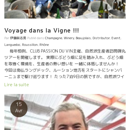
Voyage dans la Vigne !!!
Par
伊藤與志男
Publié dans
Champagne
,
Winery
,
Beaujolais
,
Distributor
,
Event
,
Languedoc
,
Roussillon
,
Rhône
毎年恒例、CLUB PASSION DU VIN主催、自然派生産者訪問弾丸
ツアーを開催します。 実際にぶどう畑に足を踏み入れ、ぶどう畑
を取巻く環境を、生産者の熱い想いを 一緒に体感しませんか！
今回は南仏ラングドック、ルーション地方をスタートにシャンパ
ーニュまで駆け巡ります！ たった7泊9日の旅ですが、自然派ワイ
ンへの理解がとんでもなく深まる感動のツアーです。 ご興味ある
Lire la suite
方はCPV竹下までご連絡お願いいたします。 案内書など送付させ
て頂きます。 日程：2018年6月18日(月）日本出発
6月25日(月）現地発 26日(火）日本到着 参加対象者：酒販店、
15
飲食店関係者のみ 訪問予定蔵元：カゾ・デ・マイヨル/ブー・デ
Avr
ュ・モンド/ポッシブル/ル・タン・デ・スリーズ/モン・ド・マリ
ー/マス・ロー/エスカルポレット/ジュリ・ブロスラン/ダール・
エ・リボ/ジャン・クロード・ラパリュ/ラピエール/ジャック・ラ