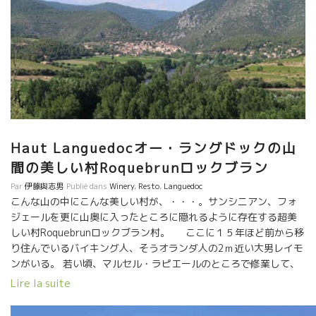
Haut Languedocオー・ラングドックの山
間の美しい村Roquebrunロックブラン
Par
伊藤與志男
Publié dans
Winery
,
Resto
,
Languedoc
こんな山の中にこんな美しい村が、・・・。サンシニアン、フォ
ジェールを更に山奥に入ったところに隠れるように存在する超美
しい村Roquebrunロックブラン村。 ここに１５年ほど前から移
り住んでいるバイキング人、そうオランダ人の2ｍ近い大男レイモ
ンがいる。 若い頃、マルセル・ラピエールのところで修業して、
しばらくは太平洋にある南の島でクリストフ・パカレと共同でレ
Lire la suite
ストランをやっていた。 今は、この村に住み着いてワイン屋兼ビ
ストロSt Martinサン・マルタンを経営している。 一時期、スペ