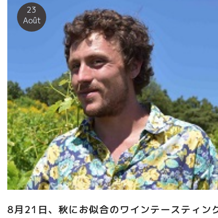
インのイベリコに行って現地の農家と組んで生ハムを造っていた
23
こともある。 店に７年も熟成している生ハムがある。 『これは
Août
Lyonのカツミが来た時に食べるようにとってあるんだ』と、レイ
モンが言う。 美味しいチーズや、アンチョビの缶詰など、ビスト
ロ用のこだわり食材の卸業もやっている。 流石のオランダ商人。
南仏の醸造家達に愛されて、たまり場のようになっている。
あのル・タン・デ・スリーズのアクセルも よくやって来る。 私も
南に居る時は、時間が許すかぎり寄ることにしている。 テラスに
テーブルがあり川と美しい景色を見ながら、時間が止まったよう
なひと時を過ごすことができる夢の世界。 ここでも、私
が知らないワインが時々出てくる。 今日も驚きのトビッキリ美味
しいワインを発見！！ 微発泡のロゼワイン。 な・な・んて美味し
いんだろう。 こんなワインに巡り会うなんて，来てよかった。
近々、日本の皆さんに送り届けます。 Un village
mignon, Roquebrun en Haut Languedoc Passant St Chignan et
Faugère,dans la montagne plus profonde, on arrive à un beau
village mignon isolé, Roquebrun. Depuis plus de 15 ans, […]
8月21日、秋にお似合のワインテースティン