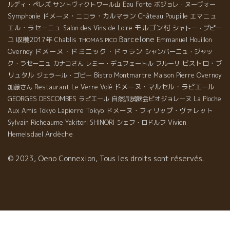
ルディ・ペレズ
サントヴィクトワール山
Eau Forte
ボジョレ・ヌーヴォー
Symphonie
ドメーヌ・ニコラ・カルマラン
エマニュ
Château Poupille
モルゴン村
エル・ラセーニュ
Salon des Vins de Loire
シャトー・プピー
Barcelone
収穫2017年
ユ
Chablis
Emmanuel Houillon
THOMAS PICO
ドメーヌ・ドミニック・ドゥラン
Overnoy
シャンパーニュ・ジャッ
ビストロ・ブ
ク・ラセーニュ
カナコさん
レミー・デュフェートル
フルーリ
リュタル
ジェラール・ゴビー
Bistro Montmartre
Maison Pierre Overnoy
ドメーヌ・マルセル・ラピエール
加藤さん
Restaurant Le Verre Volé
GEORGES DESCOMBES
ラピエール
自然派試飲会ビオジョレーヌ
La Pioche
Tokyo
ドメーヌ・フィリップ・ヴァレット
Aux Amis Tokyo
Lapierre
Sylvain Richeaume
Yakitori SHINORI
シェフ・ロドルフ
Vivien
Ardèche
Hemelsdael
© 2023, Oeno Connexion, Tous les droits sont réservés.