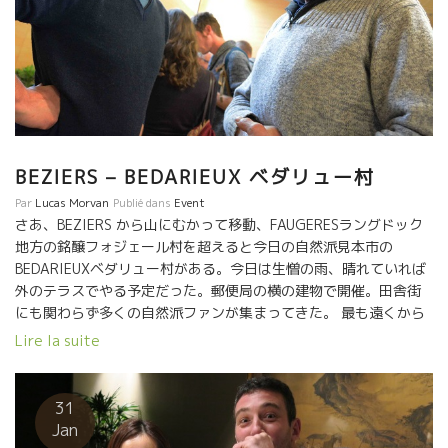
ムに近いところ。ラングロールで一緒に働きながらエリック・プ
フェーリングの造りを深く学んだアラン・アリエ。醸造所も新築
して気合十分のミレジム。どことなくランクロールの風味に似て
いる。 ★Sélénéセレネ★ 今、ボジョレの若手醸造家
の中で、最も光っている一人、ラ・タルバルド醸造元のシルべー
ル・トリシャール。栽培が難しかった２０１７年を全く問題なく
普通の収穫量を確保した栽培対応の名人。爽やかで透明感のある
ガメ品種を表現するシルべール。 ここコワンスト・ヴィノでもよ
BEZIERS – BEDARIEUX ベダリュー村
く飲まれている人気ワイン。これからが更に楽しみな醸造家。
Par
Lucas Morvan
Publié dans
Event
★Sextantセクスタン醸造のジュリアン★ ブルゴーニ
さあ、BEZIERS から山にむかって移動、FAUGERESラングドック
ュからはやはり人気急上昇中のジュリアン・アルタベールがい
地方の銘醸フォジェール村を超えると今日の自然派見本市の
た。 人格もワインも爽やかで暖かさを感じるスタイル。しかも銘
BEDARIEUXベダリュー村がある。今日は生憎の雨、晴れていれば
醸ブルゴーニュ。飾るところが全くない心地よいブルゴーニュは
外のテラスでやる予定だった。郵便局の横の建物で開催。田舎街
ここコワンスト・ヴィノでも良く飲まれているのを見る。
にも関わらず多くの自然派ファンが集まってきた。 最も遠くから
★Sylvain Respaut シルヴァン・レスポ醸造★ シルヴァ
の参加のDomaine Gérard Schueller＊ドメーヌ・ジェラール・シ
Lire la suite
ン・レスポ醸造の共同経営者であるOlivier CROS オリヴィエ・ク
ュレールのブルノ・シュレール＊BRUNO SCHUELLERが入口の真
ロが来ていた。 ラングドック地方で目立たないけど、静かに超自
正面に陣取っていた。2014,2015年と２年連続で収穫量が半分以
然なワイン造りに打ち込んでいる二人。 ここパリでも最近やっと
下という厳しい状況の中、１４年産を３CUVEESを持ってきてい
31
レスポのワインが見られるようになった。日本では初リリースか
た。素晴らしく酸が乗ってスカットしたPINOT BLANC, RIESLING
Jan
らEAST LINEイーストライン社が 輸入している。大変、ヴァン・
は最高だ。昨日、ブジーグ村で生牡蠣を３ケース買った。その牡