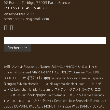
る事が出来たのです。けれどもその時はまだ自分の醸造所が無か
62 Rue de Turbigo, 75003 Paris, France
った為、ジャン・フランソワ・ニック氏の蔵を借りてワイン造り
Tel +33 (0)1 49 96 40 20
をしました。2004年についに自分の醸造所が出来上がり、念願の
oeno-connexion.fr
ドメーヌ・ル・タン・デ・スリーズを建て上げたのです！ アクセ
oeno.connexion@gmail.com
ルは自分のワインに樽の香りが付くのがあまり好まないようで
す・・・ ですので、使用するなら古樽、しかもプリウレ・ロック
やアングロールが使用していた古樽です！樽にもこだわりを持た
Rechercher :
なければ味も香りも全て変わってしまいます。 こちらがトロンコ
ニックの発酵樽です。 ブルゴーニュ地方ではよく使われている木
製の樽です。 かなり大きいですよ！ 今年は完璧なブドウが実っ
た！と喜んでいるアクセル。 『アルコール発酵も順調に進んでい
る。毎年130ｈL中30ｈLは失敗していたが、今年は完璧だ。この
台湾
Ｓａｉｎｔ-
ソントル
Passion et Nature
カミーユ・ラピエール
出来は、畑での作業や手入れがちゃんと出来ている証拠だ。ブド
Marc Pesnot
Rhône sud
バルセロナ
Emilion
Domaine Yoyo
ウも更に健全に育っている。僕にとっては一番嬉しい事なん
DIVE
ボジョレ
だ！』 彼のワインは全てグラップ・アンティエール（除梗なしの
日本
沖縄
BOUTELLE
Sakagami Hino-san
Camille Lapierre
房丸ごと）のブドウでのマセラシオン・カルボニック。天然な炭
ニース
コート・デ
Glouglou
Sylvain Hoesch
Nakayama Yoshinori san
酸ガスで発酵樽をいっぱいにして、自動的にブドウが潰れて発酵
ュ・ピ
Lyon chef Ishida Katsumi
レストラン・グラン８
シャブリ
ニコ
するの待つのです。ですからピジャージュもルモンタージュも一
Bourgogne
ラ・レオ
Sylvain
Saint-Amour
ロゼワイン
Pierre Overnoy
切必要なし！ 『僕がするのはただ一つ：樽の下からヴァン・ド
Bordeaux
Patrick Desplats
Julie Brosselin
ドメーヌ・ミレーヌ・ブリュ
ゥ・グット（フリーラン）を抜きとって、その液を樽の上からま
Espoa
DOMAINE PASCAL SIMONUTTI
Philippe Wies
DAMIEN BUREAU