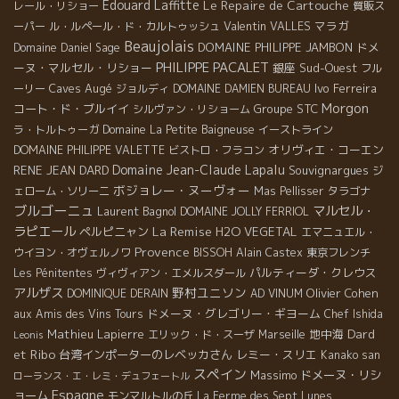
Edouard Laffitte
Le Repaire de Cartouche
レール・リショー
質販ス
Valentin VALLES
マラガ
ーパー
ル・ルペール・ド・カルトゥッシュ
Beaujolais
DOMAINE PHILIPPE JAMBON
ドメ
Domaine Daniel Sage
PHILIPPE PACALET
ーヌ・マルセル・リショー
銀座
Sud-Ouest
フル
Caves Augé
Ivo Ferreira
ーリー
ジョルディ
DOMAINE DAMIEN BUREAU
Morgon
コート・ド・ブルイイ
Groupe STC
シルヴァン・リショーム
ラ・トルトゥーガ
Domaine La Petite Baigneuse
イーストライン
オリヴィエ・コーエン
DOMAINE PHILIPPE VALETTE
ビストロ・フラコン
Domaine Jean-Claude Lapalu
RENE JEAN DARD
Souvignargues
ジ
ボジョレー・ヌーヴォー
ェローム・ソリーニ
Mas Pellisser
タラゴナ
ブルゴーニュ
マルセル・
Laurent Bagnol
DOMAINE JOLLY FERRIOL
ラピエール
La Remise
ペルピニャン
H2O VEGETAL
エマニュエル・
Provence
ウイヨン・オヴェルノワ
BISSOH
Alain Castex
東京フレンチ
パルティーダ・クレウス
Les Pénitentes
ヴィヴィアン・エメルスダール
アルザス
野村ユニソン
Olivier Cohen
DOMINIQUE DERAIN
AD VINUM
ドメーヌ・グレゴリー・ギヨーム
aux Amis des Vins Tours
Chef Ishida
Dard
Mathieu Lapierre
地中海
エリック・ド・スーザ
Marseille
Leonis
et Ribo
台湾インポーターのレベッカさん
レミー・スリエ
Kanako san
スペイン
Massimo
ドメーヌ・リシ
ローランス・エ・レミ・デュフェートル
Espagne
ョーム
モンマルトルの丘
La Ferme des Sept Lunes