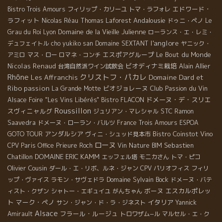
り！しっかりとした骨格にフレッシュ感も関わっていて、とても
エドワード・
Bistro Trois Amours
フィリップ・カリーユ
トマ・ラフォレ
綺麗なバランスなワインです！ フー・デュ・ロワ＊Fou du Roi カ
ラフィット
Andalousie
Nicolas Réau
Thomas Laforest
ドゥニ・ペノ
Le
リニャン30％、グルナッシュ30％、サンソー30％、カベルネ・ソ
Domaine de la Vieille Julienne
Grau du Roi
Lyon
ローランス・エ・レミ・
ヴィニョン10％ 標高250m〜300m 土壌：シスト 少しドライな赤
l'anglore
デュフェイトル
cho yukiko san
Domaine SEXTANT
ヤニック・
ワイン。サクランボ、野いちご、黒いちごなど、赤フルーツの香
エスポアグループ
Le Bout du Monde
アミロ
マス・ロー
ロマネ・コンチ
りがフンワリとしていて、フレッシュ感が第一に味わえるワイン
Nicolas Renaud
ビオディナミ栽培
Alain Allier
台湾自然派ワイン試飲会
です。アヴァンティ・ポポロより少々濃厚ですが、とてもエレガ
Rhône
クリストフ・パカレ
Domaine Dard et
Les Affranchis
ントです！ レ・ランドゥマン・キ・シャント＊Les Lendemains
Ribo
passion
ビオジョレーヌ
Club Passion du Vin
La Grande Motte
[…]
ドメーヌ・デ・スリエ
Alsace Foire "Les Vins Libérés"
Bistro FLACON
Roussillon
スヴィニャルグ
STC
ジュリアン・マレシャル
Ramon
Saavedra
ドメーヌ・ローラン・バルツ
France
Trois Amours
ESPOA
アンダルシア
Bistro Coinstot Vino
GOTO TOUR
ヴィニ・シュッド見本市
ローヌ
Sebastien
CPV Paris Office
Prieure Roch
Vin Nature BIM
Chatillon
DOMAINE ERIC KAMM
エッフェル塔
モニカさん
トマ・ピコ
Olivier Cousin
ダール・エ・リボ、ルネ・ジャン
CPV パリオフィス
フィリ
Domaine Sylvain Bock
ップ・ヴァイス
ラモン・サヴェドラ
ドメーヌ・バテ
ボーヌ
エスカルポレッ
ィスト・クザン
シャトー・エギュイユ
がんちゃん
ト
マーク・ペノ
イタリア
サン・ジャン・ド・ラ・ジネスト
Yannick
Alsace
フラール・ルージュ
Amirault
トロワザム−ル
マルセル・エ・ク