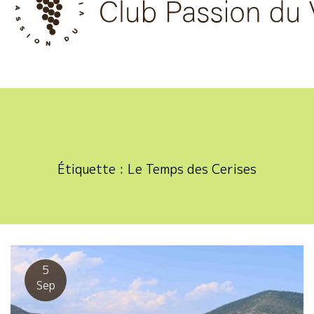
Skip
to
content
Étiquette :
Le Temps des Cerises
5
Sep