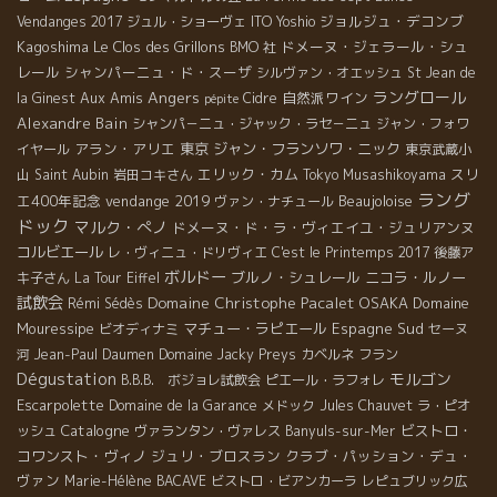
ジョルジュ・デコンブ
Vendanges 2017
ジュル・ショーヴェ
ITO Yoshio
Kagoshima
Le Clos des Grillons
ドメーヌ・ジェラール・シュ
BMO 社
レール
シャンパーニュ・ド・スーザ
シルヴァン・オエッシュ
St Jean de
Angers
ラングロール
Aux Amis
自然派ワイン
la Ginest
Cidre
pépite
Alexandre Bain
シャンパ－ニュ・ジャック・ラセ－ニュ
ジャン・フォワ
アラン・アリエ
東京
ジャン・フランソワ・ニック
イヤール
東京武蔵小
エリック・カム
スリ
山
Saint Aubin
岩田コキさん
Tokyo Musashikoyama
ラング
エ400年記念
vendange 2019
Beaujoloise
ヴァン・ナチュール
ドック
マルク・ぺノ
ドメーヌ・ド・ラ・ヴィエイユ・ジュリアンヌ
コルビエール
レ・ヴィニュ・ドリヴィエ
C'est le Printemps 2017
後藤ア
ボルドー
ブルノ・シュレール
ニコラ・ルノー
キ子さん
La Tour Eiffel
試飲会
Domaine Christophe Pacalet
OSAKA
Domaine
Rémi Sédès
Mouressipe
マチュー・ラピエール
Espagne Sud
ビオディナミ
セーヌ
河
Jean-Paul Daumen
Domaine Jacky Preys
カベルネ フラン
Dégustation
モルゴン
B.B.B. ボジョレ試飲会
ピエール・ラフォレ
Escarpolette
Domaine de la Garance
メドック
Jules Chauvet
ラ・ピオ
Catalogne
ビストロ・
ッシュ
ヴァランタン・ヴァレス
Banyuls-sur-Mer
コワンスト・ヴィノ
ジュリ・ブロスラン
クラブ・パッション・デュ・
ヴァン
Marie-Hélène BACAVE
ビストロ・ビアンカーラ
レピュブリック広