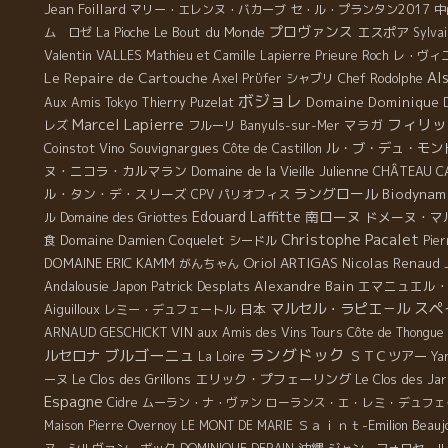
Jean Foillard
マリー・エレンヌ・バカーブ
セ・ル・プランタン2017
中
プロヴァンス
Le Bout du Monde
エスポア
ム ロゼ
La Pioche
Sylva
Valentin VALLES
Mathieu et Camille Lapierre
Prieure Roch
レ・ヴィ
Le Repaire de Cartouche
Al
Axel Prϋfer
シャブリ
Chef Rodolphe
ボジョレ
Domaine Dominique 
Aux Amis Tokyo
Thierry Puzelat
Marcel Lapierre
フィリッ
マラガ
レズ
フルーリ
Banyuls-sur-Mer
Coinstot Vino
Souvignargues
ル・ブ・デュ・モン
Côte de Castillon
ヌ・ニコラ・カルマラン
Domaine de la Vieille Julienne
CHÂTEAU C
ラングロール
ル・タン・デ・スリーズ
Biodynam
CPV パリオフィス
Edouard Laffitte
南ローヌ
ドメーヌ・マ
ル
Domaine des Griottes
Christophe Pacalet
Domaine Damien Coquelet
食
シードル
Pier
Oriol ARTIGAS
DOMAINE ERIC KAMM
Nicolas Renaud
がんちゃん
Andalousie
Patrick Desplats
Alexandre Bain
エマニュエル
Japon
スペ
マルセル・ラピエ－ル
Aiguilloux
日本
レミー・デュフェートル
VIN
ARNAUD GESCHICKT
aux Amis des Vins Tours
Côte de Thongue
ラングドック
ブルゴーニュ
ルセロナ
ＳＴＣツアー
La Loire
Ya
Le Clos des Grillons
エリック・プフェーリング
ーヌ
Le Clos des Ja
Espagne
Cidre
ムーラン・ナ・ヴァン
ローランス・エ・レミ・デュフェ
Ｓａｉｎｔ-Emilion
Beauj
Maison Pierre Overnoy
LE MONT DE MARIE
沖縄