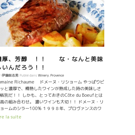
濃厚、芳醇 ！！ な・なんと美味
しいんだろう！！
r
伊藤與志男
Publié dans
Winery
,
Provence
omaine Richaume ドメーヌ・リショーム やっぱりビ
ッと濃厚で、樽熟したワインが熟成した時の美味しさ
格別だ！！ しかも、とっておきのCôte du Boeufとは
高の組み合わせ。 濃いワインも大切！！ ドメーヌ・リ
ョームのシラー100% １９９８年、プロヴァンスのワ
ンでもう２０年弱熟成したワイン。 当時は色も濃厚で
re la suite
っ黒でまるで墨汁のようだった。 多分、習字が書けた
思う。９０年代は濃縮ワインが主流だった。 勿論、樽
きいていた。 ご存じのどこく、９０年代はフランスで