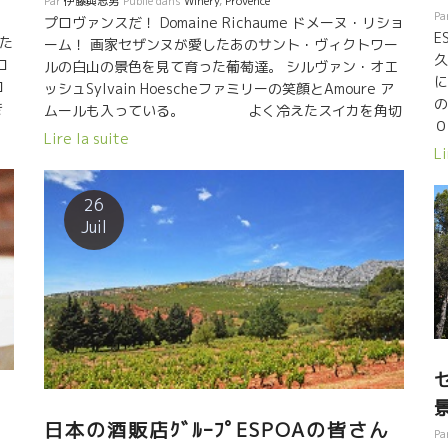
Par
伊藤與志男
Publié dans
Winery
,
Provence
Pa
プロヴァンスだ！ Domaine Richaume ドメーヌ・リショ
E
した
ーム！ 画家セザンヌが愛したあのサント・ヴィクトワー
久
ロ
ルの白山の景色を見て育った葡萄達。 シルヴァン・オエ
に
ロ
ッシュSylvain Hoescheファミリーの笑顔とAmoure ア
の
き
ムールも入っている。 よく冷えたスイカを角切
０
が
りにしてグラスの中に入れて食べると、真夏のデザー
Lire la suite
る
今年
Li
ト、おいしいよ！涼しくなるよ！ ETE!! ROSE!!
な
３
Provence!! C’est Domaine Richaume!! Les raisins ont
が
れ
grandi devant la Montagne Sainte-Victoire que un
26
ン
fameux peintre Cézanne adorait. C’est un paysage
Juil
系
ホ
blanc magnifique!!! Les sourires de la Famille
ネ
も
Sylvain Hoesch sont là, dans le Rosé. On met un
ら
、
morceau de pastèque bien frais […]
me
OA
ue
e
日本の酒販店ｸﾞﾙｰﾌﾟESPOAの皆さん
Pa