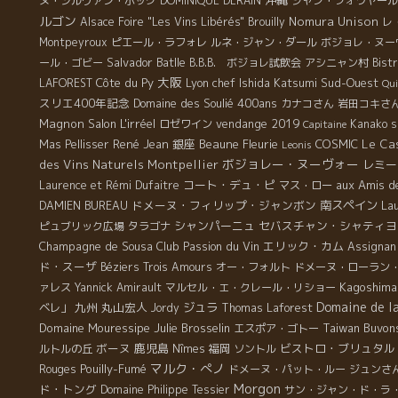
ヌ・シルヴァン・ボック
DOMINIQUE DERAIN
ジャン・フォワヤール
ルゴン
Nomura Unison
Alsace Foire "Les Vins Libérés"
Brouilly
レ
Montpeyroux
ピエール・ラフォレ
ルネ・ジャン・ダール
ボジョレ・ヌー
Salvador Batlle
ール・ゴビー
B.B.B. ボジョレ試飲会
アシニャン村
Bist
大阪
Côte du Py
Lyon chef Ishida Katsumi
Sud-Ouest
LAFOREST
Qui
スリエ400年記念
Domaine des Soulié 400ans
カナコさん
岩田コキさ
Magnon
Salon L'irréel
vendange 2019
ロゼワイン
Kanako s
Capitaine
René Jean
銀座
Beaune
Fleurie
COSMIC
Le Cas
Mas Pellisser
Leonis
ボジョレー・ヌーヴォー
des Vins Naturels Montpellier
レミー
コート・デュ・ピ
aux Amis d
Laurence et Rémi Dufaitre
マス・ロー
ドメーヌ・フィリップ・ジャンボン
南スペイン
La
DAMIEN BUREAU
シャンパーニュ
セバスチャン・シャティヨ
ピュブリック広場
タラゴナ
Champagne de Sousa
Club Passion du Vin
エリック・カム
Assignan
ド・スーザ
Béziers
Trois Amours
オー・フォルト
ドメーヌ・ローラン
Kagoshima
ァレス
Yannick Amirault
マルセル・エ・クレール・リショー
Domaine de l
九州
丸山宏人
ジュラ
ベレ」
Jordy
Thomas Laforest
Domaine Mouressipe
Julie Brosselin
Taiwan Buvon
エスポア・ゴトー
ボーヌ
鹿児島
ビストロ・ブリュタル
ルトルの丘
Nîmes
福岡
ソントル
マルク・ぺノ
Pouilly-Fumé
Rouges
ドメーヌ・パット・ルー
ジュンさ
Morgon
ド・トング
Domaine Philippe Tessier
サン・ジャン・ド・ラ