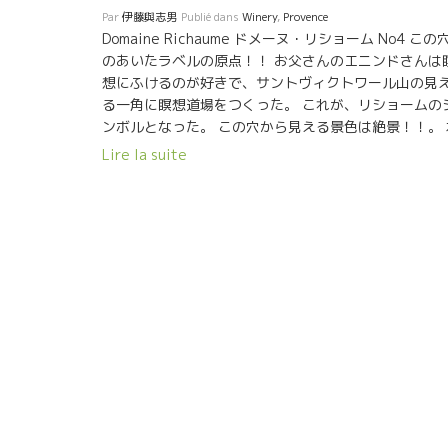
Par
伊藤與志男
Publié dans
Winery
,
Provence
Domaine Richaume ドメーヌ・リショーム No4 この
のあいたラベルの原点！！ お父さんのエニンドさんは
想にふけるのが好きで、サントヴィクトワール山の見
る一角に瞑想道場をつくった。 これが、リショームの
ンボルとなった。 この穴から見える景色は絶景！！。 
当に何時間でも座っていられる。 座禅を組みたいとこ
Lire la suite
ろ。 お父さんの遊び心がいい。