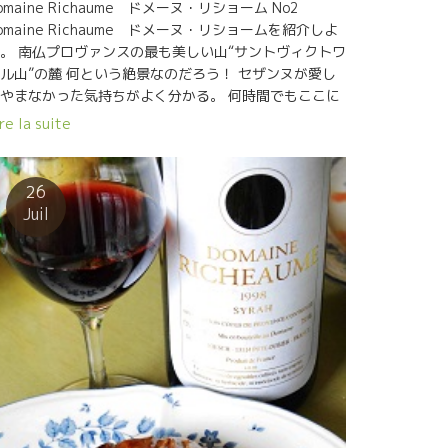
omaine Richaume ドメーヌ・リショーム No2
omaine Richaume ドメーヌ・リショームを紹介しよ
。 南仏プロヴァンスの最も美しい山“サントヴィクトワ
ル山”の麓 何という絶景なのだろう！ セザンヌが愛し
やまなかった気持ちがよく分かる。 何時間でもここに
って眺めていたい。 この蔵とはもう２３年前からの付
re la suite
合いだ。 最初はお父さんのエニンドさんだった。 エニ
ドさんはドイツ人、エクサン・プロヴァンス大学で法
を教えにドイツからやって来た。 あまりにも、この美
26
い景色に感動して、ここに永住を決めた。1972年だっ
Juil
。 館を購入したら畑もついていた。 195mほどある足
おじさん紳士、自分の夢を貫いたロマンの人だ。 最初
らビオ栽培。この頃フランスでは、まだほんの僅かな
造家しかビオの栽培をやっていなかった時代だ。 まだ
コセール・ビオ機関もなかった時代。 現在は息子のシ
バンさんが引き継いでいる。 シルヴァンさんは世界中
、ワイン醸造を経験。特にカリフォルニアには長くい
、90年代に、ここプロヴァンスに帰ってきた。当時、
ルフォルニアも濃厚なワインが全盛期の時代だった。
の頃の、シルヴァンさんのワインは、本当に濃縮して
た。1998年はそのころのワインだ。