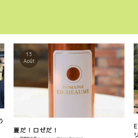
13
Août
の
夏だ！ロゼだ！