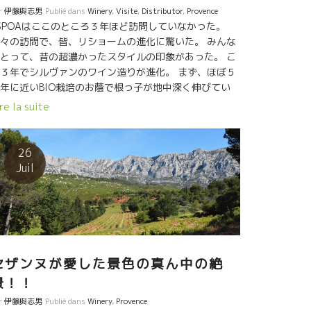
r
伊藤與志男
Publié dans
Winery
,
Visite
,
Distributor
,
Provence
SPOAはここのところ３年ほど訪問していなかった。
々の訪問で、皆、リショームの進化に驚いた。 みんな
とって、昔の超濃かったスタイルの印象があった。 こ
３年でシルヴァンのワイン造りが進化。 まず、ほぼ５
年に近いBIO栽培のお蔭で根っ子が地中深く伸びてい
。 つまり、地中深いところの水分を吸収できるように
re la suite
って、葡萄に異常な乾燥ストレスがなくなり 果汁に酸
残るようになって、ポリフェノールと糖度の熟すバラ
スが取れるようになった。 昔のワインのようなジャム
26
の超完熟風味は一切なくなった。 それと同時によりミ
Juil
ラル感があり、真っ直ぐなスタイルになった。 これか
、さらに楽しみな蔵元だ。
セザンヌが愛した景色の真ん中の絶
景！！
r
伊藤與志男
Publié dans
Winery
,
Provence