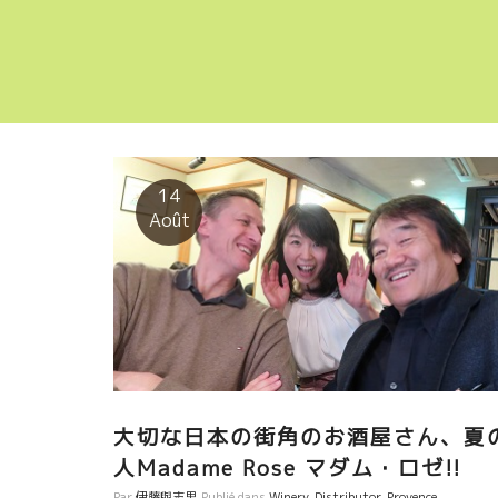
14
Août
大切な日本の街角のお酒屋さん、夏
人Madame Rose マダム・ロゼ!!
Par
伊藤與志男
Publié dans
Winery
,
Distributor
,
Provence