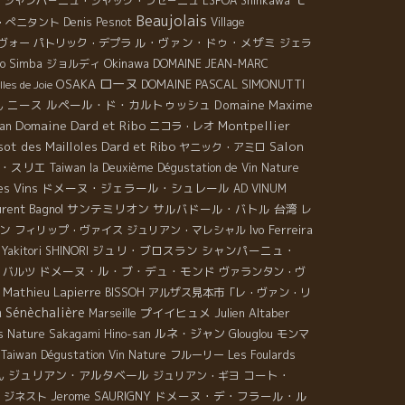
シャンパ－ニュ・ジャック・ラセ－ニュ
ESPOA Shinkawa
Beaujolais
・ぺニタント
Denis Pesnot
Village
ル・ヴァン・ドゥ・メザミ
ヴォー
パトリック・デプラ
ジェラ
Okinawa
ro Simba
ジョルディ
DOMAINE JEAN-MARC
ローヌ
OSAKA
DOMAINE PASCAL SIMONUTTI
lles de Joie
ニース
ルペール・ド・カルトゥッシュ
Domaine Maxime
ん
Domaine Dard et Ribo
Montpellier
an
ニコラ・レオ
Dard et Ribo
ot des Mailloles
Salon
ヤニック・アミロ
・スリエ
Taiwan la Deuxième Dégustation de Vin Nature
es Vins
ドメーヌ・ジェラール・シュレール
AD VINUM
urent Bagnol
サンテミリオン
サルバドール・バトル
台湾
レ
ン
Ivo Ferreira
フィリップ・ヴァイス
ジュリアン・マレシャル
ジュリ・ブロスラン
シャンパーニュ・
Yakitori SHINORI
ドメーヌ・ル・ブ・デュ・モンド
・バルツ
ヴァランタン・ヴ
Mathieu Lapierre
BISSOH
アルザス見本市「レ・ヴァン・リ
a Sénèchalière
プイイヒュメ
Julien Altaber
Marseille
s Nature
ルネ・ジャン
Sakagami Hino-san
Glouglou
モンマ
Taiwan Dégustation Vin Nature
フルーリー
Les Foulards
ジュリアン・アルタベール
コート・
ん
ジュリアン・ギヨ
Jerome SAURIGNY
ドメーヌ・デ・フラール・ル
・ジネスト