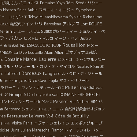
バニュルス
Domaine Yoyo
山良則さん
Rémi Sédès
リショー
フラール・ルージュ
Symphonie
in Hoesch
Saint Aubin
ニュ・ドリヴィエ
Tokyo Musashikoyama
Sylvain Richeaume
sace
パリ
アルザス
自然派ワイン
Loïc ROURE
Barcelona
Derain
レミー・スリエ50歳記念パーティー
ジョルディ・ペ
プ・パカレ
マーク・ペノ
Bistro
ビストロ・マルゴ
Roussillon
ド
ドメー
東京武蔵小山
ESPOA GOTO TOUR
AMBON
Alain Allier
ビオディナミ栽培
La Dive Bouteille
Domaine Marcel Lapierre
ie
ビストロ・シャンブルノワー
ルセル・リショー
ル・カゾ・デ・マイヨル
Nicolas Réau
和
Bordeaux
l'anglore
re Laforest
ル・クロ・デ・ジャール
Jean François Nicq
Cave Fujiki
マス・ぺリセール
Eric Pfifferling
・ラセーニュ
Château
ヴァン・ナチュール
イン
Groupe STC
cho yukiko san
DOMAINE FREDERIC ET
Marc Pesnot
バ
サントヴィクトワール山
Vin Nature BIM
nn Bertrand
シェフ・ロドルフ
ニーム
自然派試飲会ビオジョレ
Côte de Brouilly
rres
Restaurant Le Verre Volé
イヴォ・フェレイラ
エスポアグループ
イトル
Visite Paris
Jura
oloise
Julien Mareschal
Ramon
トマ・ラフォレ
ドメー
モ