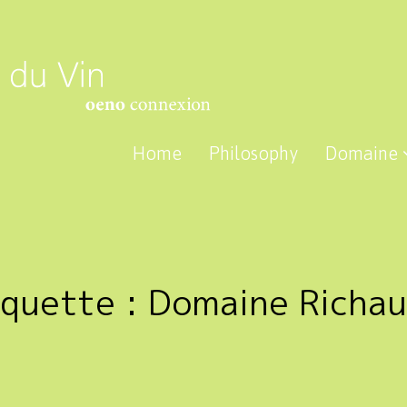
Home
Philosophy
Domaine
iquette :
Domaine Richa