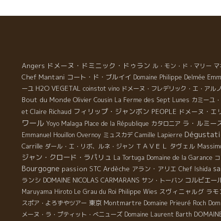
も
軽
か
美
る
舌
Angers
ドメーヌ・ドミニック・ドゥラン
ル・モン・ド・マリー
マ
い
Chef Mantani
コート・ド・ブルイイ
Emma
Domaine Philippe Delmée
は
H2O VEGETAL
ーユ
coinstot vino
ドメーヌ・フレデリック・エ・アル
味
Bout du Monde
Olivier Cousin
La Ferme des Sept Lunes
カミーユ・
も
フィリップ・ジャンボン
PEOPLE
ドメーヌ・エ
et Claire Richaud
が
ワール
ラ・ルミー
Malaga
Yoyo
Place de la République
カタロニア
1
Dégustati
Emmanuel Houillon Overnoy
ミュスカデ
Camille Lapierre
自
Carrille
ＴＡＶＥＬ
タヴェル
Massim
ダール・エ・リボ、ルネ・ジャン
樽
ジャン・クロード・ラパリュ
La Tortuga
Domaine de la Garance
コ
と
Bourgogne
sa
passion
STC
Ardèche
アラン・アリエ
Chef Ishida
ら
ランシ
DOMAINE NICOLAS CARMARANS
コルビエー
サン・トーバン
も
スヴィニャルグ
ラモ
Maruyama Hiroto
Le Grau du Roi
Philippe Wies
東京
Montmartre
スポア・よろずやツアー
Domaine Prieuré Roch
Doma
DOMAINE
メーヌ・ラ・プティット・べニューズ
Domaine Laurent Barth