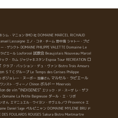
濃縮競争の時代だった。 まだ、当時は現在のような、
る目で、繊細で、上品な美味しさを備えたワインはな
った。 中身の健全なワインは、熟成がきく。 色合いは
しいレンガ色、涙がゆっくりとグラスを伝わって流れ
。香りはトリフ、枯れ葉の森、タンニンが解けていて
触りがビロードのように滑らか、旨味もタップリ。 い
DOMAINE MARCEL RICHAUD
キシム・マニョン
BMO 社
な！！やっぱり時間をかけてこなれた味わいの深味
nuel Lassaigne
地中海
エノ・コネ・チーム
シャトー・プピ
、何物にも代えがたい。 今日は、肉屋でトビッキリ美
Domaine Le
ノー・ゲシクト
DOMAINE PHILIPPE VALETTE
しいそうな肉を買って、ジャガイモをソーテして、肉
試飲会
Beaujolais Nouveau
ラピエール
Louforosé
Marcel
自分で焼いた。 自宅の地下のカーヴから、奥の方に転
ロ
Espoa Tour
リック・カム
ジャジャキスタン
RECREATION
っていた一本を取り出した。 Domaine Richaume
ズ
クラブ・パッション・デュ・ヴァン
Bistro Trois Amours
998 Syrah だった。 久々に震えるほど美味しかった。
on
ＳＴＣグループ
Le Temps des Cerises
Philippe
然派ワインを好きな人達の中には、濃縮したワインや
マルセル・ラピエール
o
ボジョレー・ヌーボー
加藤さん
香のワインを必要以上に嫌う人が多い。 残念なことだ
ボルドー
ワンスト・ヴィーノ
Chinon
Minervois
思う。 ２０年、３０年先をみると、この美味しさを知
lon de vin ''INDIGENES''
レ・ザフ
エリック・ド・スーザ
ないとは、ワインの一面しか見ていない。 濃いワイン
ル
ダール・エ・リボ
Domaine La Petite Baigneuse
大切です！！
Provence
ンさん
エマニュエル・ウイヨン・オヴェルノワ
エ
ペルピニャン
DOMAINE MYLENE BRU
ine Daniel Sage
ド
 DES FOULARDS ROUGES
Sakura
Bistro Montmartre