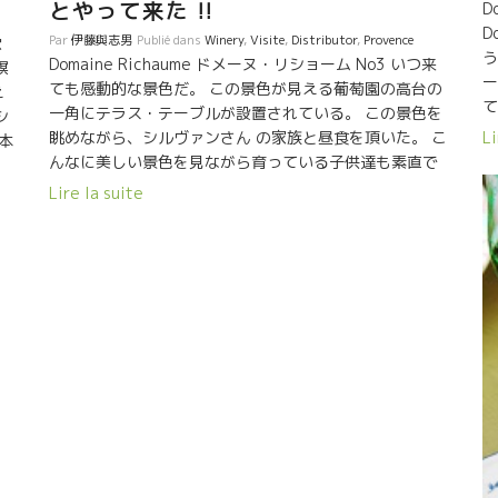
とやって来た !!
D
D
Par
伊藤與志男
Publié dans
Winery
,
Visite
,
Distributor
,
Provence
穴
う
Domaine Richaume ドメーヌ・リショーム No3 いつ来
瞑
ー
ても感動的な景色だ。 この景色が見える葡萄園の高台の
え
て
一角にテラス・テーブルが設置されている。 この景色を
シ
座
眺めながら、シルヴァンさん の家族と昼食を頂いた。 こ
Li
本
き
んなに美しい景色を見ながら育っている子供達も素直で
ン
ノビノビしていた。 何と和食が好きな夫婦、なんと地中
Lire la suite
律
海の魚で棒寿司、巻き寿司をご馳走になった。 ワインも
し
昔のスタイルから進化して、酸を残しながらミネラリー
た
な透明感のあるスタイルになっている。 赤でも石灰質土
長
壌の潮っぽい旨味があって魚にもピッタリと合ってい
か
た。 でもやはり、ここの石灰土壌で育った白とロゼは完
醸
璧だった。 デザートのスイカにロゼは抜群でした。
エ
ル
で
た
カ
そ
い