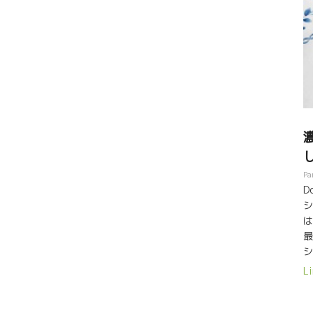
Pa
D
シ
は
最
シ
イ
Li
真
と
も