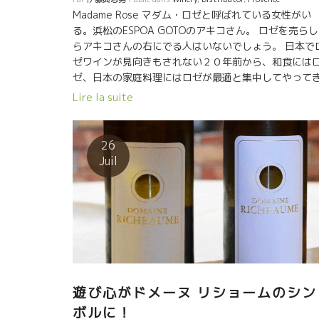
Madame Rose マダム・ロゼと呼ばれている女性がい
る。浜松のESPOA GOTOのアキコさん。 ロゼを売ら
らアキコさんの右にでる人はいないでしょう。 日本で
ゼワインが見向きもされない２０年前から、和食には
ゼ、日本の家庭料理にはロゼが最適と集中してやって
た人。 流石のマダム・ロゼ。 プロヴァンスにも名前
Lire la suite
聞こえてきた。Richaumeリショームのシルヴァンが
の１月に浜松を訪問。 マダム・ロゼ、アキコさんは
０人ほどのお客さんと和食屋さんでソワレを開いてく
26
ました。 リショームのロゼと和食に合わせて頂きまし
Juil
た。皆さん大喜びやら、大発見で大好評だった。 
ントに素晴らしいマリアージでした。和食とあまりに
の合性にシルヴァンも驚いていました。 マダム・ロゼ
その節はお世話になりました。最高のソワレでした。
Merci beaucoup! Un très important client
ESPOA GOTO, Madame Rosé ! Elle s’appelle Mada
Rosé. C’est Madame AKIKO GOTO du magasin ESP
GOTO. Personne ne peut vendre autant de rosés q
遊び心がドメーヌ リショームのシン
Madame Akiko!! Il y a 20 ans, au Japon personne n
ボルに！
[…]