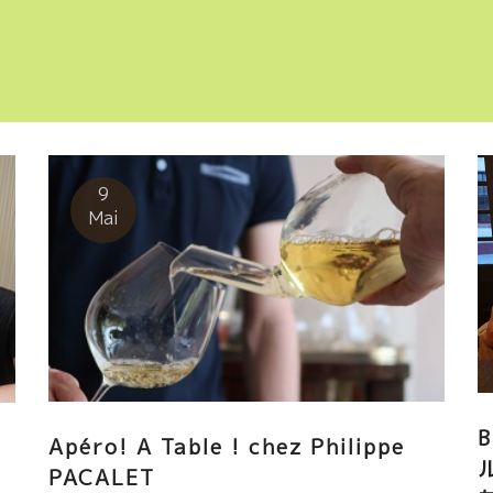
9
Mai
B
Apéro! A Table ! chez Philippe
PACALET