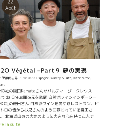
22
なマイナーな見本市に４名が参加していました。 そし
Août
、もう一人、嬉しい人に逢いました。今や世界中の自
派ワイン造り手から引っ張りだこの彫刻人、山下さん
いました。 造り手を一軒一軒周って滞在しながら樽に
彫刻する、世界初の「樽」彫刻芸術人。 Aux
gnerons!! Si çela vous interesse, vous contactez
.Yamashita Ryota, artiste sculpteur qui se trouve
ns le Face Book. Actuellement il est en France.
Profitez-en.
2O Végétal –Part９ 夢の実現
r
伊藤與志男
Publié dans
Espagne
,
Winery
,
Visite
,
Distributor
,
ent
MO社の鎌田Kamataさんがパルティーダ・クレウス
artida Creus醸造元を訪問 自然派ワインインポーター
MO社の鎌田さん 自然派ワインを愛するレストラン、ビ
トロの皆からお兄さんのように慕われている鎌田さ
。 北海道出身の大地のように大きな心を持った人で
。 いい意味でナイーヴな人、人の痛みがわかりすぎる
re la suite
らい分かってしまう優しさを備えている。 自然派ワイ