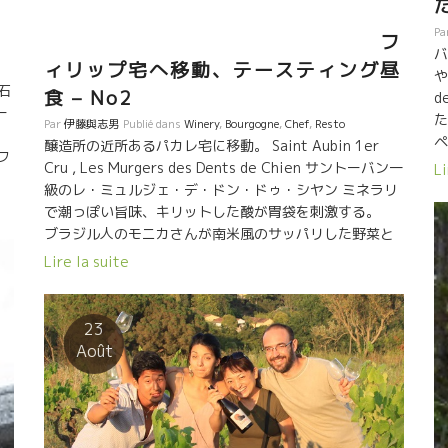
フ
Pa
フ
バ
ィリップ宅へ移動、テースティング昼
や
石
食 – No2
d
ー
た
Par
伊藤與志男
Publié dans
Winery
,
Bourgogne
,
Chef
,
Resto
ペ
醸造所の近所あるパカレ宅に移動。 Saint Aubin 1er
・フ
太
Cru , Les Murgers des Dents de Chien サントーバン一
Li
ん
級のレ・ミュルジェ・デ・ドン・ドゥ・シヤン ミネラリ
、
さ
で潮っぽい旨味、キリットした酸が胃袋を刺激する。
人
す
ブラジル人のモニカさんが南米風のサッパリした野菜と
て
っ
スパイスを肴にアペロを楽しんだ。 ソセージやミュルゲ
Lire la suite
をオ
カ
ーズを萬谷シェフがサラリと焼いてくれた。 今日はパ
取
J
カレさんの長男レイノ君がパリから帰省中で一緒した。
点
サ
赤ちゃんの頃から知っている。もう２４才とのこと。パ
23
に
と
リで勉強中。 バルセロナに３年間住んだことがある萬谷
Août
の世
実
さん、スペイン語とポルトガル語はやや似ている。 モニ
ラ
太
カさんと話しが通じる。レイノ君もチョットだけスペイ
座
ン語ができる。 流石に萬谷シェフの焼き具合は
ん
ャ
最高！ ニュイ・サン・ジョルジュ１級のオー・
ス