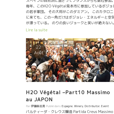
スペインの自然派に混ざってフランスからも数社参加
毎年、このH2O Végétal見本市に参加しているボジョ
の若手軍団。 その大将がこのダミアン。 このカタロニ
に来ても、この一角だけはボジョレ・エネルギーと空
が漂っている。 のりの良いジョークと笑いが絶えない
ワインも難しいことは言わずグイグイ！これがボジョ
Lire la suite
だ。 2009年に独立して8年目のDamien Coquelet ダ
アン・コクレ ダミアンのワインファンは多い。果実の
縮感とキりッとした酸が同居している。 テーブルにお
22
て、食事しながらグイグイ飲めてしまう。殆どの食事
Août
合ってしまう。 なんて心地よいスタイルなのだろう！
今、ボジョレで最も元気のいいファミリーは、George
Descombe ジョルジュ・デコンブ。 Kekeことケヴィ
もお父さんの蔵を手伝いながらも、独自の醸造元も設
した。
H2O Végétal –Part10 Massimo
au JAPON
Par
伊藤與志男
Publié dans
Espagne
,
Winery
,
Distributor
,
Event
パルティーダ・クレウス醸造 Partida Creus Massimo