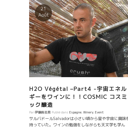
ロナには美味しい地野菜がなかったので、ある時、奥
21
んのアントネッラと 車でタラゴナの山中に入っていっ
Août
た。 そこは、素朴な農家が暮らす簡素な村だった。 自
で育てた地野菜や自家製のワインを造っている人達が
るBonastreボナストレ村だった。 それは、まるで自
育った北イタリアの牧歌的な農家の世界だった。 マッ
モは悟った。 『俺の人生はこれだ！やっぱり土の仕事
だ！』 カタロニアの美しい自然の中で、土と自然に触
あいながら営む人間的な仕事がしたかった。 そこには
スペインの土着の葡萄品種が沢山残っていた。 マッシ
は、ここでこれらの土着葡萄を再生しようと決意した
気がついた時はもう、マッシモとアントネッラは、ボ
ストレ村でワインを造っていた。 週末には、レストラ
H2O Végétal –Part4 -宇宙エネル
を開いて地元の野菜などを使った料理を提供している
生き方そのものがロマンような人生を送っているマッ
ギーをワインに！！COSMIC コスミ
モとアントネッラMassimo,Antonella。 ワインその
ック醸造
が、もうロマンを感じさせてくれる！！
Par
伊藤與志男
Publié dans
Espagne
,
Winery
,
Event
サルバドールSalvadorは小さい頃から星や宇宙に興味
持っていた。ワインの勉強をしながらも天文学も学ん