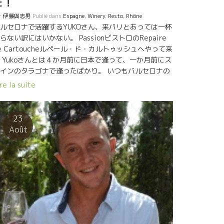
た！
r
伊藤與志男
Publié dans
Espagne
,
Winery
,
Resto
,
Rhône
ルセロナで活躍するYUKOさん、来パリとあっては一杯
らない訳にはいかない。 PassionビストロのRepaire
e Cartoucheルペール・ド・カルトゥッシュへやって来
 Yukoさんとは４か月前に日本で逢って、一か月前にス
インのタラゴナで逢ったばかり。 いつもバルセロナの
陽の様に明るく元気なYukoさん。 今回は京都の大鵬さ
re la suite
のVerre Voléのイベントに来たらしい。 終了後、大鵬
んとバルセロナのブリュタルでのイヴェントまで同行
るとのこと。 忙しく活躍するYukoさん。生きてるね！
23
て感じ。 ここRepaire de Cartoucheルペール・ド・
Août
ルトゥッシュに来たら、まずこれでしょう。 René-
ean の白を注文したらいきなりこれが出てきました。
ンジョゼフのPitrouピトル2004年だ。 ヤー、な..なん
いう液体だ。 もう１３年という歳月が流れている。果
味はもう薄れてビシッとミネラルからくる“うまみ”が
くなっている。 このミネラル感は永遠につづくので
は、と思ってしまうほど芯がある。 ルネジ
ン 『エルミタージュやここサンジョゼフのテロワール