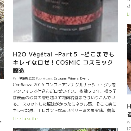
った農家の人達も、時間と共にマッシモの情熱と屈託の
さ
さ
ないシンプルな人柄に慣れてきた。 やっと、話しを聞い
実
てくれるようになった。 マッシモは提案した。 彼らが、
Li
で
分
今葡萄を農協に販売している価格よりも、ずっと高い価
産
い
格で買い取ることを提案した。 やっと、何人かの農家が
た
分が
承諾してくれた。こうしてすべてが始まった。 ラベルに
で
シ
はすべて、葡萄品種の頭文字が記されている。
宙
感
れ
H2O Végétal –Part５ –どこまでも
象
、
キレイなロゼ！COSMIC コスミック
い
モ
醸造
っ
。
中
ナ
Par
伊藤與志男
Publié dans
Espagne
,
Winery
,
Event
自
ン
Confianza 2016 コンフィアンサ グルナッシュ・グリを
す
。
アンフォラで仕込んだロゼワイン。 樹齢５０年、根っ子
中
シ
は表面の砂質の層を超えて花崗岩盤まではいりこんでい
造
もの
る。 スカットした塩味がかったミネラル感、そこに実に
キレイな酸、エレガントな赤いベリー系の果実味、薔薇
のような花の香りが伴ってスーット体に流れていく逸
Lire la suite
を
Pa
品！！ 標高300mのプイッチ・ロドーという区画、表面
(
は花崗岩が風化した砂質、鉄分が多く含まれている。 除