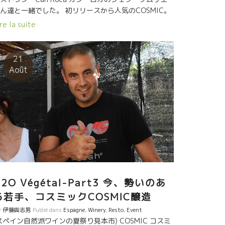
ん達と一緒でした。 初リリースから人気のCOSMIC。
は昨年のH2O Végétal試飲会で試飲して即訪問したの
re la suite
すが、 その時すでに、すべて売り切れだった！ １６年
は、まだ収穫前だったけど、その時に予約して来まし
。 一年越しのCOSMICワインが先週日本に着いたよう
21
す。 残念ながら量は少量しかもらえませんでした。 宇
Août
エネルギーが詰まったワイン。大きな、大きな宇宙を
じてください。 “マルセルを知らない新世代自然派”を
徴した醸造家の一人です。 新しい流れを感じてくださ
。 Salvaeorサルバドールは、スピリチュアルな面も持
ていて、山上の畑の中に大きな自然石があり、 星空の
、時々座るようです。 山の上、満天の星の中、座ると
分が宇宙の一部であることを感じるようです。 日中で
が、私も座ってみました。 天から頭、背中を抜けて地
にスーット抜けるような感覚がありました。 面白い醸
家が誕生したものだ。
H2O Végétal-Part3 今、勢いのあ
る若手、コスミックCOSMIC醸造
r
伊藤與志男
Publié dans
Espagne
,
Winery
,
Resto
,
Event
スペイン自然派ワインの夏祭り見本市) COSMIC コスミ