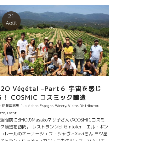
のことは超プロです。 これから自然派ワインを始めた
人、ワインの品揃えで悩んでいるレストランの人 是
21
、鎌田さんに相談してください。きっと、素晴らしい
Août
ことを優しく提案してくれますよ！ 「遠い国、
本で自分達のワインを紹介してくれる鎌田さんは、自
達のファミリーだ。」とMassimoマッシモ夫妻は言
。 Antonellaアントネッラも愛情をこめて料理してく
ました。 ワインで世界中の人とコミュニケーションを
る夢を実現している最中のマッシモとアントネッラで
。
H2O Végétal –Part６ 宇宙を感じ
る！ COSMIC コスミック醸造
r
伊藤與志男
Publié dans
Espagne
,
Winery
,
Visite
,
Distributor
,
sto
,
Event
週間前にBMOのMasakoマサ子さんがCOSMICコスミ
ク醸造を訪問。 レストランンEl Ginjoler エル・ギン
ョレールのオーナーシェフ・シャヴィXaviさん 三ツ星
ストラン・Can Roca カン・ロカのシェフ・ソムリエ