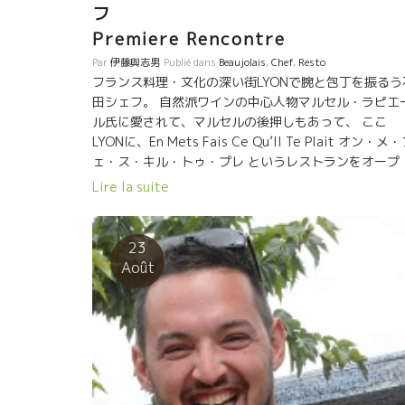
Premiere Rencontre
Par
伊藤與志男
Publié dans
Beaujolais
,
Chef
,
Resto
フランス料理・文化の深い街LYONで腕と包丁を振るう
田シェフ。 自然派ワインの中心人物マルセル・ラピエ
ル氏に愛されて、マルセルの後押しもあって、 ここ
LYONに、En Mets Fais Ce Qu’Il Te Plait オン・メ
ェ・ス・キル・トゥ・プレ というレストランをオープ
ン。このリヨンで大変な存在感を醸している。 そして
Lire la suite
萬谷シェフは２４才でバルセロナの日本大使館の料理
として３年間勤め、 南米コスタリカに一年シェフとし
滞在、98年に大阪にLA TORTUGAラ・トルトゥーガ
23
ープン。 大阪のレストランで本格的に自然派ワインを
Août
り入れたパイオニア的存在のシェフ。 二人の共通
は、素材を大切にするピュアーな料理。 そして、料理
対するPassionは凄い。妥協を許さないプレシジョン
界。 料理に対する厳しい姿勢が共通している。 今回の
ンデブには一人の女性が関わっている。 今、東京・銀
のShimbaシンバで働いている南チャンこと高山南美さ
は、 この二人のレストランで修業した唯一の女性。 ビ