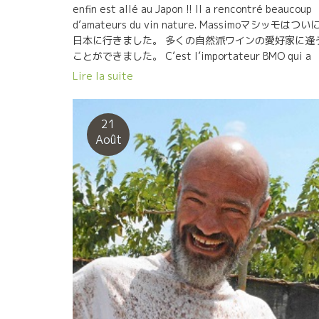
enfin est allé au Japon !! Il a rencontré beaucoup
d’amateurs du vin nature. Massimoマシッモはつい
日本に行きました。 多くの自然派ワインの愛好家に逢
ことができました。 C’est l’importateur BMO qui a
organisé une grande manifestation du vin nature 
Lire la suite
Japon. Il a fait les séminaires, les dégustations e
les soirées avec les amateures. インポーターのBM
社が大自然派ワインのイベントを日本中で企画・開催
21
てくれました。 セミナーもやりました。試飲会、愛好
Août
との夕食会も連日のごとく開催しました。 C’est très
important de faire connaissance […]