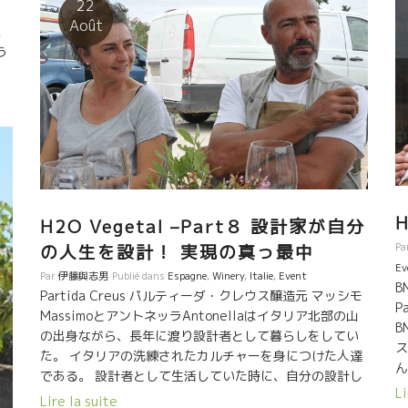
22
ん
の仕方、考え方など、想像する。 畑、醸造所内部、道具
Août
に
て
などを見て、色んな要素を組み合わせて全体を総合的に
う
然
考えてみる。 私にとって 最後に“人”の部分が最も大切
が
な部分。 その人から出ている波動のようなもの、持って
au
生まれた天性のところも大切な部分だ。 そんな角度から
t
vi
みても、将来的に、「Oriolオリオルはどこまで伸びるん
O
Mr
だろう」と思ってしまう。 本当に楽しみな醸造家だ。 一
し
da
か月前に瓶詰にしたばかりのワインが出ていた。私がま
家
だ知らないワインが多かった。 どれも、ウーンとうなっ
てしまう液体だった。 この醸造家も実は、去年巡り逢っ
た。即、訪問したけど、瓶詰前からもうすべて売り切れ
H
H2O Vegetal –Part８ 設計家が自分
ていた。 今年は、少しずつだけど、確保できた。 是非、
Pa
の人生を設計！ 実現の真っ最中
日本のワイン大好きな人達に飲んで頂きたい。
Ev
Par
伊藤與志男
Publié dans
Espagne
,
Winery
,
Italie
,
Event
B
Partida Creus パルティーダ・クレウス醸造元 マッシモ
P
MassimoとアントネッラAntonellaはイタリア北部の山
B
の出身ながら、長年に渡り設計者として暮らしをしてい
ス
た。 イタリアの洗練されたカルチャーを身につけた人達
ん
である。 設計者として生活していた時に、自分の設計し
す
Li
たものが、自分が信頼していた人に盗作されて、その作
Lire la suite
く