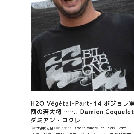
トロ・シンバの菊池シェフはここ石田シェフのところ
修業したことがある。 この南チャンを通しして良く聞
ていて、お互いに知っていて一度逢いたいと思ってい
ところだった。 この二人の話しを聞いていると、お互
に知っている人が多すぎる。 今まで逢っていなかった
が不思議なくらい。 今夜、日曜日でお休みにも関
らず店に来てくれた石田さん。 色々つまみを出してく
てお話しとワインが中心のソワレだった。 三人のワイ
談義は尽きることがない。楽しかった。 石田さんの店
は、常にマルセル・ラピエールの写真がある。 心のお
さんなのだろう。有難う石田さん
H2O Végétal-Part-14 ボジョレ
団の若大将…….. Damien Coquele
ダミアン・コクレ
Par
伊藤與志男
Publié dans
Espagne
,
Winery
,
Beaujolais
,
Event