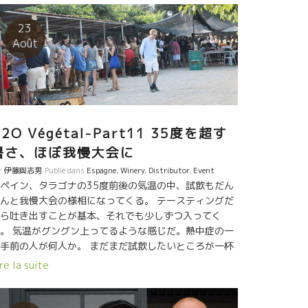
ら、天から厳しい難題を投げかけられたアントニー、
も天には文句はいえない。 自分のできうることをコツ
23
ツとやるのみ。 経験はないけど、“若さ”と“Passion”が
Août
る。 何とか、頑張って欲しい。
2O Végétal-Part11 35度を超す
暑さ、ほぼ我慢大会に
r
伊藤與志男
Publié dans
Espagne
,
Winery
,
Distributor
,
Event
ペイン、タラゴナの35度前後の気温の中、試飲もだん
んと我慢大会の様相になってくる。 テースティングだ
ら吐き出すことが基本、それでも少しずつ入ってく
。 気温がグングン上ってるような感じだ。熱中症の一
手前の人が何人か。 まだまだ試飲したいところが一杯
る。 チョット、一休み。 流石に日本人！こんな遠い試
re la suite
会にこんな人達が来ていました。 今、日本の自然派イ
ポーターの中で手堅く広げている、Dionyディオニ社の
城さんがいました。 伸ばしている企業は流石です。こ