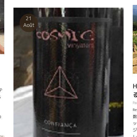
品が世界的話題になったことがある。 そんなこともあっ
ン
て複雑な人間模様の交差する世界に違和感を感じてい
い
た。 本来の自分らしい生活をしたかった。 そんな模索中
21
非
にバルセロナにやって来て、偶然にこの村にたどり着き
Août
やっと自分達のやりたいことがハッキリしたのである。
日
マッシモは自分の人生の設計を完成した。今それを実現
分
している真っ最中。 美しい自然の中で、そこに住む人達
う
とお互いに信頼関係を保ちながら、ワインを造り、その
れ
ワインを通して世界中とコミニュケーションが取れる夢
と
の世界を設計した。 マッシモが、この村に着いた時、ま
す
ず驚いたのは、もうスペインでも絶滅しかけている土着
の葡萄がここには沢山生き残っていたことだ。どう見て
も世界遺産級の葡萄達だった。村の人達はそれらを引き
テ
抜いて新品種に植替えようとしていたのである。 マッシ
も
モはその葡萄でワインを造りたかった。マッシモが育っ
Pa
た北イタリアの実家の状況と本当によく似ていたのだっ
、
た。 マッシモには直感で確信できた。この葡萄なら必ず
Re
数
の
凄いワインができることを。 マシッモは農家の人達とコ
ッ
タ
ンタクトをとり始めた。よそ者のマッシモが彼らを説得
ジ
するのは容易ではなかった。 最初は相手にしてくれなか
レ
セ