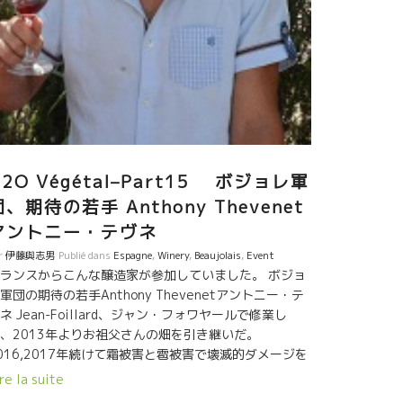
、本当は白の方に向いているんだ。昔は、この地区で
白の方が多かった。近年AOCの制定以後は赤のイメー
が強くなって、皆シラー品種ばかり皆植えるようにな
てしまった。』 このルネ・ジャンの言葉をいつも思い
す。 Dard et Riboダール・エ・リボの白を飲む度に感
する。 ルペール・ド・カルトゥッシュのカウンターで
ばらく沈黙するほど感激してしまった。 エモーショ
、エネルギーが心、体の奥に伝わってくる。 Pitrouピ
ルという名前はこの畑の所有者のお祖父さんの名前か
H2O Végétal–Part15 ボジョレ軍
とったもの。 この区画は、ルネ・ジャンの家の目の前
急斜面の畑。 白っぽい花崗岩が多く直ぐ下は花崗岩の
団、期待の若手 Anthony Thevenet
盤。 このピトルの強烈なミネラル感は、この花崗岩か
アントニー・テヴネ
だ。 この美味しいピトルをバルセロナのYUKOさんと
r
伊藤與志男
Publié dans
Espagne
,
Winery
,
Beaujolais
,
Event
かち合えてよかったです。 こんないい状態で１３年
ランスからこんな醸造家が参加していました。 ボジョ
、保管していたルドルフは凄い。 今、パリでは自然派
軍団の期待の若手Anthony Thevenetアントニー・テ
インを飲ませるビストロが竹の子の如く増えている、
ネ Jean-Foillard、ジャン・フォワヤールで修業し
もこんな希少なワインを持っているところは少ない。
、2013年よりお祖父さんの畑を引き継いだ。
っぱりRepaire de Cartoucheルペール・ド・カルト
016,2017年続けて霜被害と雹被害で壊滅的ダメージを
ッシュは凄い。 YUKOさん、PARISを楽しんでくださ
けたアントニーも、元気に参加。 周りの醸造家より葡
。 ありがとう。
re la suite
を譲ってもらって造ったワインを持参。 始めたばかり