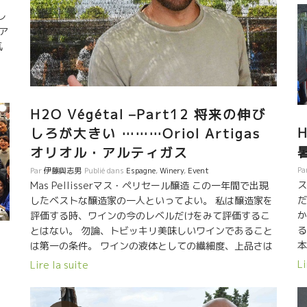
。
か
レ
で
ア
コ
気
あ
。
レ
ミ
濃
H2O Végétal –Part12 将来の伸び
い
H
しろが大きい ………Oriol Artigas
に
オリオル・アルティガス
s
Pa
Par
伊藤與志男
Publié dans
Espagne
,
Winery
,
Event
ン
ス
Mas Pellisserマス・ペリセール醸造 この一年間で出現
立
だ
したベストな醸造家の一人といってよい。 私は醸造家を
か
評価する時、ワインの今のレベルだけをみて評価するこ
る
とはない。 勿論、トビッキリ美味しいワインであること
本
は第一の条件。 ワインの液体としての繊細度、上品さは
あ
一朝一夕、偶然には絶対にできない。 私はトビッキリ味
Li
Lire la suite
飲
しいワインと巡り逢った時は、即訪問することにしてい
ン
る。 そこまでたどり着くために醸造家のやってきたこと
玉
を知りたいからだ。 彼との会話や行動から、物事の判断