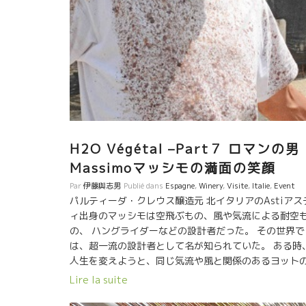
H2O Végétal –Part７ ロマンの男
Massimoマッシモの満面の笑顔
Par
伊藤與志男
Publié dans
Espagne
,
Winery
,
Visite
,
Italie
,
Event
パルティーダ・クレウス醸造元 北イタリアのAstiアス
ィ出身のマッシモは空飛ぶもの、風や気流による耐空
の、 ハングライダーなどの設計者だった。 その世界で
は、超一流の設計者として名が知られていた。 ある時
人生を変えようと、同じ気流や風と関係のあるヨット
設計者として、 バルセロナにやって来た。 でも、北イ
Lire la suite
リアのピエモンテの葡萄栽培の家系で育ったマッシモ
は、 空と海の仕事には常に違和感を感じていた。 バル