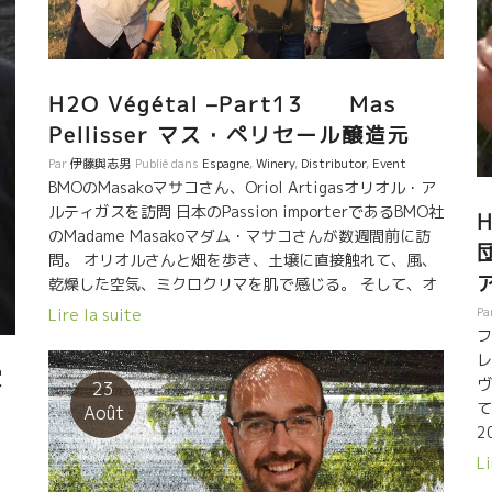
は
ザルジラ Nuits-St-Georges 1er Cru Aux Argillas シャ
で
は
ンボール・ミュージニ・プルミエクリュChambolle
い
ジ
Musigny 1er Cruを合わせた。 温かいもてなし
た
っ
と美味しい昼食をご馳走になった。 イヤー、美味しかっ
い
出
H2O Végétal –Part13 Mas
た。 Merci Monica et Philippe !
の
動
Pellisser マス・ペリセール醸造元
わ
し
れ
Par
伊藤與志男
Publié dans
Espagne
,
Winery
,
Distributor
,
Event
ン
BMOのMasakoマサコさん、Oriol Artigasオリオル・ア
ン
ト
ルティガスを訪問 日本のPassion importerであるBMO社
に
ら
のMadame Masakoマダム・マサコさんが数週間前に訪
父
の
問。 オリオルさんと畑を歩き、土壌に直接触れて、風、
岩
乾燥した空気、ミクロクリマを肌で感じる。 そして、オ
ら
リオルさんの人なりに触れてみる。 そのワインの葡萄が
Pa
Lire la suite
分
育つ畑でのテースティングは特別だ。 造り手のエモーシ
フ
間
ョン、大地のエネルギーが伝わってくる。 Masakoマサ
レ
ワ
軍
コさんもオリオルも真っ直ぐな波動を持っている。 BMO
ヴ
23
で
を通じてオリオルのワインが日本に紹介されていく。 素
t
て
Août
や
晴らしいことだ。
2
ゥ
う
い
Li
萄