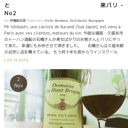
の葡萄園が存在している。 Closeries des Moussisクロスリ・
と 来パリ -
デ・ムシス醸造 この奇跡の葡萄園から造られるワインはこれで
No2
す。 ★Baragane バラガン １５０歳の１３種類の品種が混植さ
れている畑からとれた葡萄を仕込んだもの。 １５０年前はメドッ
Par
伊藤與志男
Publié dans
Visite
,
Bordeaux
,
Distributor
,
Bourgogne
クと云えども色んな品種の混植だったんです。これがメドック・
Mr Ishibashi, une caviste de Kurumé (Sud Japon), est venu à
ワインの原型です。 何事も原点、原型を知ることは大切です。こ
Paris avec ses clientes, mateurs du vin. 今夜は福岡・久留米市
の原型からどうして今のようなメドックになっていったか？ 過去
のトーハン酒販の石橋さんが美女ばかりのお客さんとパリにやっ
からのメッセージを想像しながら飲むだけでも、楽しい。メドッ
て来た。 幸運にもお供させて頂きました。 石橋さんは久留米駅
クの１５０年の歴史が映し出される。 クロスリ・デ・ムシス醸造
の近所に店を構えている。 もう何十年も前からワインスクール
では、他にもメドックで数少ない希少な自然派ワインを造ってい
“和飲学園” をやっている。 ワインスクールのお客さんと時々フラ
Lire la suite
ます。 巨大有名シャトーの中で、小さな小さな蔵で魂を込めて造
ンスまでやって来る。 今回はボルドーのみを深く飲み尽すという
っています。 （問合せはサンフォニー社）
ボルドーに5日間も滞在して来た。 最後にパリに来て、ブルゴー
ニュの真髄とキャヴィアを楽しんだ。 一般のお客さんがボルドー
2
だけのワインツアーを組んでしまうとは、凄い時代になったもの
Nov
だ。 お話を聞くと、『久留米でワインスクールの後の飲み会で、
ボルドーのワインを飲んでいて、皆でボルドーに行こう！』 と決
定してしまったようです。 フルマラソンに出場する人もいたり、
皆さんの元気ぶりには驚かされました。 ワインは毎日、欠かさず
に飲んでいるとの、ことでした。 流石、九州の女性は凄い！！ ご
一緒させていただき有難うございました。 石橋さん、有難うござ
いました。 店をでるとシャンゼリゼ通り、凱旋門が美しくライト