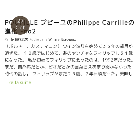
23
POUPILLE プピーユのPhilippe Carrilleの
Oct
進化 -no2
Par
伊藤與志男
Publié dans
Winery
,
Bordeaux
（ボルドー、カスティヨン） ワイン造りを始めて３３年の歳月が
過ぎた。 １８歳ではじめて、あのヤンチャなフィリップも５１歳
になった。 私が初めてフィリップに会ったのは、1992年だった。
まだ、自然派だとか、ビオだとかの言葉さえあまり聞かなかった
時代の話し。 フィリップがまだ２５歳、７年目頃だった。美味し
いワインを造る為に、全身全霊をかけてガムシャラに 動き周って
Lire la suite
いた。 美味しくするために、何が必要か、血眼になって吸収して
いた時代だった。 ７年目にして、既にベルギーで強烈な評価をも
らっており、当時、ポスト・グランクリュ・ワインの一つ として
濃厚なワイン愛好家の世界ではシンデレラ・ワインのような存在
だった。 当時のボルドーワインの熱狂的なワイン愛好家の国はベ
ルギーだった。 ベルギーのブラインド・テースティングで凄い評
価をされていたのである。 2008年に正式にビオ協会に登録。それ
までも殆どビオ栽培をやっていた。 それ以来、地球環境の保護栽