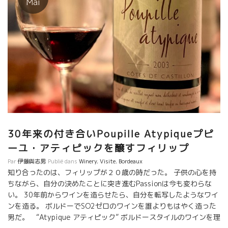
Mai
った、樽塾の場所も変化したり、垂直式圧搾機も新たに増やして
いる。 フィリップは常により良い品質を追求しながら、ベストを
狙って進化している。 このレベルからの進化は、小さなコトの積
み重ねが、少しずつフィネス、上品さへの進化に繋がっていく。
こんな小さな積み重ねの一つ一つは、実際に現場にこないと気付
かないことが多い。 特に、フィリップは熟成のやり方、期間の長
さを大切にしている。特に樽の使い方は天性のセンスがある。 こ
んな微妙は変化に気づき、即、質問攻めするモトックスメンバー
の熱心さは凄いものがある。 フィリップもメンバーの熱心さに、
感謝、感動していた。 ☆ボルドーのワインは、テーブルでその威
力がわかる。CHEZ POUPILLEにて☆ ボルドーワインは大人のワイ
30年来の付き合いPoupille Atypiqueプピ
ン。 造りたてのワインを飲んで、スイスイと体に入っていくスタ
イルではない。 濃縮感の中にある旨味がジワリとでてくるには、
ーユ・アティピックを醸すフィリップ
熟成が必要になる。
Par
伊藤與志男
Publié dans
Winery
,
Visite
,
Bordeaux
知り合ったのは、フィリップが２０歳の時だった。 子供の心を持
ちながら、自分の決めたことに突き進むPassionは今も変わらな
い。 30年前からワインを造らせたら、自分を転写したようなワイ
ンを造る。 ボルドーでSO2ゼロのワインを誰よりもはやく造った
男だ。 “Atypique アティピック” ボルドースタイルのワインを理