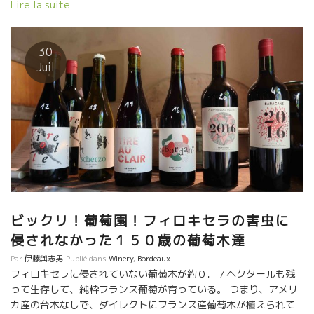
解するには、時間と文化が必要。 最近の若いワイン愛好家の皆さ
Lire la suite
んは、造りたてで直ぐスイスイ入っていくワインを求めている人
が多い。 ボルドーワインには、チョット時間的なものと、テーブ
ルで飲まれる食との融合を考慮する“ゆとり”のようなものがあると
30
評価しやすくなる。 Atypique アティピック、この濃縮感の奥に
Juil
ある透明なテロワールを感じさせてくれる美味しさに、感動させ
られる。。 これがボルドーのワインなのだ。ウーン、やっぱりボ
ルドーだ！ 特に、このAtypique アティピックはSO2ゼロゼロで
醸造されている。 常に完璧を求めるフィップは、細心の注意力で
このワインを醸している。 ホントに完璧な葡萄を収穫した年しか
造っていない。 何故？ 自然な造りだからと云って、“欠点”のあ
るワインを絶対に許さないからである。 Atypique アティピッ
ク、なんて美味しいんだろう。 ボルドーでワインを始めた私の根
底には、やっぱりこのボルドーが流れている。 フィリップは、カ
スティヨンでも早くビオ栽培に転換して、カスティヨンのエリア
ビックリ！葡萄園！フィロキセラの害虫に
をすべてBIOにするために運動している。 プピーユの葡萄木は、
侵されなかった１５０歳の葡萄木達
サンテミリヨンから続いている同様な石灰質土壌の地中深くに根
Par
伊藤與志男
Publié dans
Winery
,
Bordeaux
が入り込んでいる。 微生物がイキイキしている土壌は素晴らし
フィロキセラに侵されていない葡萄木が約０．７ヘクタールも残
い。 やっぱり、美味しいワインは、畑、土壌が命です。 ボルドー
って生存して、純粋フランス葡萄が育っている。 つまり、アメリ
の本物ナチュール“Poupille Atypique プピーユ・アティピック”美
カ産の台木なしで、ダイレクトにフランス産葡萄木が植えられて
味しいですよ！ まだ、日本にも在庫が僅かにあるようです。