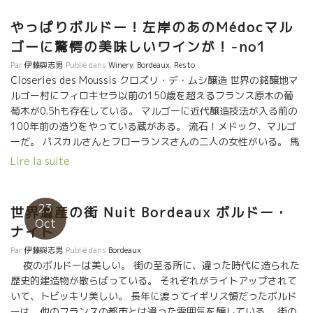
やっぱりボルドー！左岸のあのMédocマル
ゴーに驚愕の美味しいワインが！-no1
Par
伊藤與志男
Publié dans
Winery
,
Bordeaux
,
Resto
Closeries des Moussis クロズリ・デ・ムシ醸造 世界の銘醸地マ
ルゴー村にフィロキセラ以前の150歳を超えるフランス原木の葡
萄木が0.5hも存在している。 マルゴーに近代醸造技法が入る前の
100年前の造りをやっている蔵がある。 流石！メドック、マルゴ
ーだ。 パスカルさんとフローランスさんの二人の女性がいる。 馬
で耕し、手で収穫、自生酵母のみで、醸造中のSO2なし。まった
Lire la suite
くの自然な造りをやっている女性がいる。 ウーン、なんていう深
み、複雑なパッファン、芳醇でありながらフレッシュな酸！ １８
５５年の頃、まだ今のような醸造テクニックが存在しなかった時
23
世界遺産の街 Nuit Bordeaux ボルドー・
代のマルゴー、メドックワインは こんなスタイルではなかっただ
Oct
ナイト
ろうか。 ボルドーで、こんな特別な美味しいマルゴーを飲ませて
くれるのは、Gillesジルしかいない。 ボルドー中心街でBistro
Par
伊藤與志男
Publié dans
Bordeaux
Flaconビストロ・フラコンを経営している。 ジルのワインに対す
夜のボルドーは美しい。 街の至る所に、違った時代に造られた
るPassionはダイナマイト級！ やっぱりボルドーには凄いヤツが
歴史的建造物が散らばっている。 それぞれがライトアップされて
いる！！ こんな驚愕のワインの造るパスカル・ショワムさんとロ
いて、トビッキリ美しい。 長年に渡ってイギリス領だったボルド
ランス・アリアスさんの写真と畑の写真を添付しておきます。
ーは、他のフランスの都市とは違った雰囲気を醸している。 街の