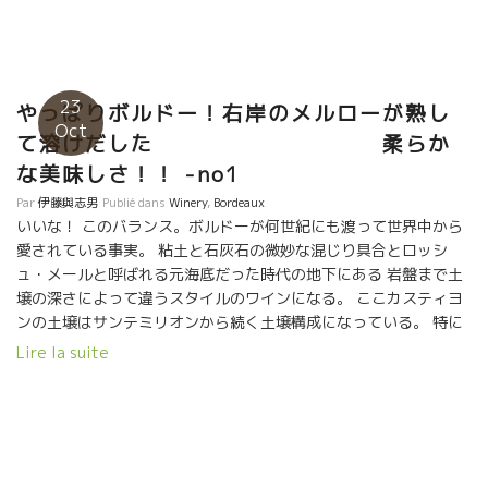
培に熱烈な活動をしている。 例えば、Côte de Castillonカステ
ィヨンの農家はすべてビオにすべきだ、という積極的な運動 をし
ている。 今では、２５％がビオ栽培に転向している。 ３年連続
で天からメッセージをもらっているフィリップ １６年、１７年、
１８年と３年連続の天候不良で極端に収穫量が少ない。 ３３年間
23
やっぱりボルドー！右岸のメルローが熟し
の歴史の中で、フィリップにとって初めての試練の年が続きてい
Oct
て溶けだした 柔らか
る。 自然状況の中で穫量が少なかっただけに、品質は素晴らしい
な美味しさ！！ -no1
状態になっているのが救われる。 でも３年連続という自分の力で
はどうにもならないことが、目の前に壁としてやって来ている。
Par
伊藤與志男
Publié dans
Winery
,
Bordeaux
この試練をどう乗り越えていくか、フィリップの人間として成
いいな！ このバランス。ボルドーが何世紀にも渡って世界中から
長・進化の絶好のチャンスの時を 迎えている。
愛されている事実。 粘土と石灰石の微妙な混じり具合とロッシ
ュ・メールと呼ばれる元海底だった時代の地下にある 岩盤まで土
壌の深さによって違うスタイルのワインになる。 ここカスティヨ
ンの土壌はサンテミリオンから続く土壌構成になっている。 特に
カスティヨンの高台はサンテミリオンの銘醸を醸す土壌構成に似
Lire la suite
ている。 Poupilleプピーユのあるテロワールはサンテミリオンの
高台から続くいていて同質のもの。 メルロー品種が最もバランス
よく熟すミクロクリマを備えている。 やっぱり、ボルドー！ ボ
ルドーを満喫！！