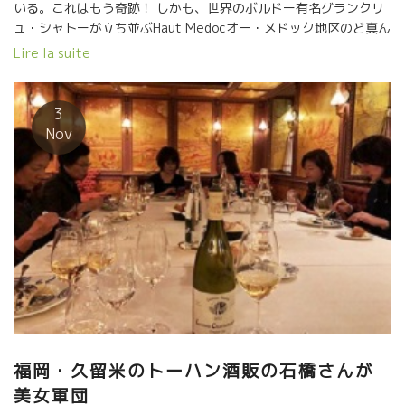
いる。これはもう奇跡！ しかも、世界のボルドー有名グランクリ
（Poupilleのワイン、日本での問い合わせはモトックス社で
ュ・シャトーが立ち並ぶHaut Medocオー・メドック地区のど真ん
す。）
中である。 栽培は草を倒して藁のようにして土に混ぜこんで土壌
Lire la suite
を作る超自然な栽培。 微生物を育て、ミミズが生存しやすい環境
をつくっている。 耕すのはすべて馬でやる。何故なら、１５０年
前は葡萄木と葡萄木の間隔が狭すぎてトラクターが入れない。 こ
3
んな世界遺産級の葡萄園がオー・メドックに残っていたこと自体
Nov
が奇跡的出来事だし、過去から我々に何かメッセージを送ってい
るのに違いないと思ってしまう。 そんな畑を耕して我々に貴重な
数百本のワインを提供してくれるのは、二人の女性です。
Pascale Choimeパスカル・ショワメさん、 Laurence Alias ロー
ランス・アリアスさんの二人。 年間８００本も取れないこの畑。
周りの人達は忠告してくれる。 『古木過ぎて生産性が悪いから、
引き抜いて若い木に植え替えた方がいい！！』 でも、この二人
は、１５０年間のフィロキセラ虫にも耐え抜いてきた葡萄達を尊
敬している。だから、植え替えない。 そして、１５０年間もこの
お金が流れるメドックの中心でこの畑を守り抜いてきた先人達も
尊敬している。 間違いなく、大金を積んでこの畑を買収しようと
した企業があったに違いない。 お金に動かない心を持った農家が
福岡・久留米のトーハン酒販の石橋さんが
何代も続けてきた貴重な畑。 色んな誘惑に耐えてこの世界遺産級
美女軍団