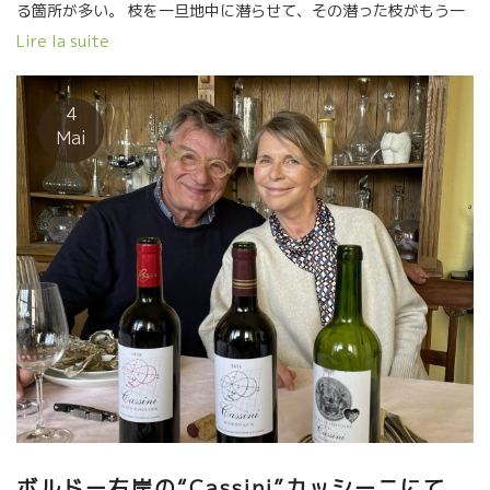
る箇所が多い。 枝を一旦地中に潜らせて、その潜った枝がもう一
つの別の葡萄木のように芽が出てきて葡萄が育つ方法。 世の中に
Lire la suite
は、効率や利益だけを追う生き方をしない人達がずっと存在して
いて、世に大切なものを守るような生き方をする人達がいるもの
です。 これを考えただけでも感動してしまう。 とは云っても、醸
4
造元の経営は大切。 ローランスとパスカルは４，５ヘクタールほ
Mai
ど、オー・メドック、マルゴーとブライユにビオの畑を栽培・管
理していて、いくつかのキュヴェを造っている。 Gisele ジーゼ
ル ソーヴィニョンとセミヨンで醸したボルドー・ブランも爽や
かでとびっきり美味しい Virevolte ヴィールヴォルト ブライユ地
区で栽培したメルロー１００％、アルコール度数１１％と、軽快
で果実味が心地よい。 LUQUET リュケット カベルネソーヴィニ
ヨン１００％のオー・メドック アルコール度数が１１．５度とカ
ベルネソーヴィニヨンでエレガントさを表現。
ボルドー右岸の“Cassini”カッシーニにて