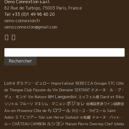
Oeno Connextion s.a.r.l.
62 Rue de Turbigo, 75003 Paris, France
Tel +33 (0)1 49 96 40 20
oeno-connexion.fr
oeno.connexion@gmail.com
Rechercher :
Loire
ダミアン・ビュロー
Importateur REBECCA
Groupe STC
Côte
Club Passion du Vin
ドメーヌ・ル・ブ・
de Thongue
Domaine SEXTANT
Languedoc
Dard et Ribo
デュ・モンド
Vin Nature BIM
エッフェル塔
ボジョレ
ソントル
フルーリ
マキシム・マニョン
台湾自然派ワイン試飲会
ロワール
Aix-en-Provence
Côte de Py
カミーユ・ラピエール
Saint
ＳＴＣツアー
小松屋
Aubin
Yuki san
Herve Souhaut
ドメーヌ・パット・
ルシヨン
CHÂTEAU CAMBON
ルー
Maison Pierre Overnoy
Chef Ishida