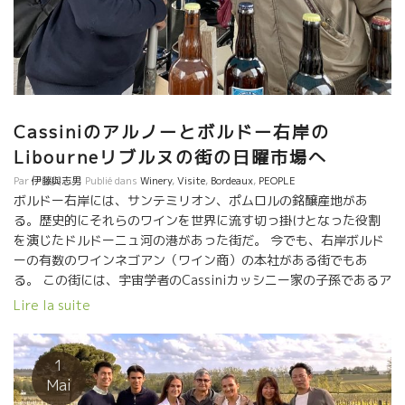
して奥さんのイザベルが待つアルノー宅に戻る。 買ってきた食材
を、キッチンで皆で飲みながら皆で調理した。結局、それがテー
スティングも兼ねていた。 私は、カキを開けるのが得意なので担
当した。 カキには、CHARBONNAYシャルボネを合わせた。アル
ノーが数年前より北フランスのリールの街の近郊にある元炭鉱の
山に植えたシャルドネ、ソーヴィニョンで造ったワインだ。温暖
Cassiniのアルノーとボルドー右岸の
化の中、数人の友人達と始めた北フランス・プロジェクトのワイ
Libourneリブルヌの街の日曜市場へ
ンだった。 大西洋のカキとの相性はまあまあだった。北フランス
なので酸もあってフレッシュ感もあり、飲みやすかった。 折角な
Par
伊藤與志男
Publié dans
Winery
,
Visite
,
Bordeaux
,
PEOPLE
ので、アルノーの近況の葡萄園状況やボルドーワインの全般のこ
ボルドー右岸には、サンテミリオン、ポムロルの銘醸産地があ
となど、レクチャーをした。 あとは楽しい食事会になった。 あ
る。歴史的にそれらのワインを世界に流す切っ掛けとなった役割
まりにも楽しくて、食べ物のプレーの写真を撮るのを忘れてしま
を演じたドルドーニュ河の港があった街だ。 今でも、右岸ボルド
いました。 市場で仕入れたアスパラと、イザベルが湯がいてくれ
ーの有数のワインネゴアン（ワイン商）の本社がある街でもあ
た半熟卵と赤ワインのマリアージがとても美味しかった。 これに
る。 この街には、宇宙学者のCassiniカッシニー家の子孫であるア
は、LA BELLE HISTOIREラ・ベル・イストワールをあけた。 メル
ルノー・カッシニーが、居を構えてとびっきり美味しいワインを
Lire la suite
ローを、自生酵母でSO2を使わずに、やさしいカモシ方法で、果
自然な手法で造っている。 日曜日にも関わらず、訪問を受け入れ
実味が全面にあって柔らかく飲みやすいスタイルのワインだっ
てくれたアルノーと、日曜市場へ出かけた。フランスでは、いた
た。 アルノーは自転車で葡萄園まで行って、庭の世話をするよう
るところで日曜市場が開かれている。日曜市場は、フランスの深
1
に丹念に畑仕事をして葡萄を育てている。 小さな小さな葡萄園
い日常文化の一つ。 日曜は、市場に家族や友と出かけて、素材を
Mai
を、ホントにまるで庭士のような仕事をしている。そして、育っ
仕入れて家に持ちかえってゆっくりと昼食を皆で楽しむ。市場に