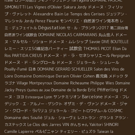
DOMAINE PASCAL
Italie
ロワール地方
ラモン・サヴェドラ
Tarragona
SIMONUTTI
ドメーヌ・フィリッ
Les Vignes d'Olivier
Sakura
Jordy
プ・ヴァレット
Alexandre Bain
Le Temps des Cerises
ジュリアン・
Fleurie
モンペリエ・自然派ワイン見本市
マレシャル
Jordy Perez
レ
Dégustation
ミ・デュフェイトル
セ・ル・プランタン2017
第二回台湾
DOMAINE NICOLAS CARMARANS
丸山宏人
ドメー
自然派ワイン試飲会
ヌ・マルセル・リショー
ドメーヌ・ムレシップ
Savoie
DIVE BOUTELLE
試飲会
レミー・スリエ50歳記念パーティー
THOMAS PICOT
Elian Da
PARTIDA CREUS
ドメーヌ・ド・ラ・セネシャリエール
Perpignan
Ros
ドメーヌ・ド・ラングロール
ドメーヌ・ジェラール・シュレール
Pouilly-Fumé
日本
DOMAINE GERARD SCHUELLER
Salon des Vins de
Domaine Dominique Derain
Olivier Cohen
鹿児島
Loire
メドック
タ
Domaine Richeaume
ラゴナ
Village Montpeyroux
Philippe Wies
Domaine
Eric Pfifferling
ドメ
Jacky Preys
Domaine de la Borde
Quilles de Joie
Barcelone
ーヌ・ヨヨ
サンテミリオン
Lyon
ドメーヌ・フレ
Estezargue
オザミ・デ・ヴァン
ドメーヌ・ジャ
デリック・エ・アルノー・ゲシクト
ン・クロード・ラパリュ
COSMIC
ジェラール・ゴビー
トロワザム−ル
Domaine des Soulié
ジュル・ショーヴェ
レストラン・グラン８
アラン・
VIN
カステックス
Le Clos des Jarres
がんちゃん
Yakitori SHINORI
ペルピニャン
Camille Lapierre
ティエリー・ピュズラ
Taiwan la