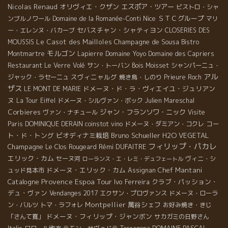
Nicolas Renaud
オリヴィエ・クザン
エスポア・ツアー
ビストロ・シャ
Nice
ＳＴＣグループ
ンブルノワール
Domaine de la Romanée-Conti
マリ
セバスチャン・シャティヨン
ー・エレンヌ・バカーブ
CLOSERIES DES
Le Casot des Mailloles
Champagne de Sousa
MOUSSIS
Bistro
モルゴン
Domaine Yoyo
Montmartre
Lapierre
Domaine des Capriers
Restaurant Le Verre Volé
サン・トーバン
Bois Moisset
シャンパーニュ・
アル
スヴィニャルグ
ジャック・ラセーニュ
焼き鳥・しのり
Prieure Roch
ザス
ドメーヌ・ド・ラ・ヴィエイユ・ジュリアン
LE MONT DE MARIE
ヌ
La Tour Eiffel
ドメーヌ・シルヴァン・ボック
Julien Mareschal
Corbieres
ジャン・フランソワ・ニック
ヴァン・ナチュール
Visite
コー
Paris
DOMINIQUE DERAIN
coinstot vino
ドメーヌ・ダミアン・コクレ
ト・ド・トング
ビオディナミ栽培
Bruno Schueller
H2O VEGETAL
フィリップ・パカレ
Champagne
Rémi DUFAITRE
Le Clos Rougeard
エリック・カム
セーヌ河
ヴィニ・シ
ローランス・エ・レミ・デュフェートル
ドメーヌ・エリック・カム
Chef Mantani
ュッド見本市
Assignan
Provence
Espoa Tour
Catalogne
Ivo Ferreira
クラブ・パッション・
デュ・ヴァン
Vendanges 2017
エクサン・プロヴァンス
ドメーヌ・ローラ
Montpellier
萬谷シェフ
ン・バルツ
トマ・ラフォレ
お好み焼き・きじ
ドメーヌ・フィリップ・ジャンボン
「さんて寛」
サカガミの日野さん