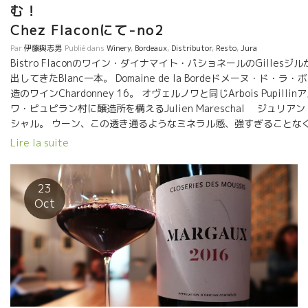
む
Chez Flaconにて-no2
Par
伊藤與志男
Publié dans
Winery
,
Bordeaux
,
Distributor
,
Resto
,
Jura
Bistro Flaconのワイン・ダイナマイト・パショネールのGillesジ
出してきたBlanc一本。 Domaine de la Bordeドメーヌ・ド・ラ・
造のワインChardonney 16。 オヴェルノワと同じArbois Pupillin
ワ・ピュピラン村に醸造所を構えるJulien Mareschal ジュリア
シャル。 ウーン、この透き通るようなミネラル感、強すぎることな
と伸びてくる。そのミネラルの周りをどこまでもやさしい上品な果
Lire la suite
み込んでいる。絶品なボルドのワイン。 3億年前のジュラ期地質リ
ルヌ土壌に育つシャルドネ。何という、土壌と品種のマリアージだ！
壌のシャルドネでは絶対にないミネラル感。 心まで洗われてしま
23
透明感。 素晴らしい！！ 大西洋のマグロの活〆マリネに合わせた。
Oct
高！！女性シェフのジュリアちゃんの作。 ジルのお父さんがやって
ラグビーの選手、このお父さんが滅茶苦茶Vin natureに詳しい。 
ン談義！ この夏、日本のパッションBistroの皆さんがJul
ところに来た時の写真、急斜面の畑の写真を 添付しておきます