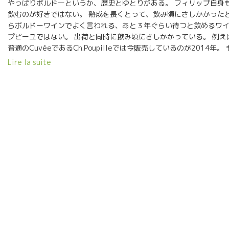
やっぱりボルドーというか、歴史とゆとりがある。 フィリップ自身
じて造った。 敵が海からジロンド河を通じてフランスの奥地まで
飲むのが好きではない。 熟成を長くとって、飲み頃にさしかかった
侵入できる可能性をこの橋を造ることで阻止した。 サンピエール
らボルドーワインでよく言われる、あと３年ぐらい待つと飲めるワ
教会の塔、紫の門は、ボルドーなのに、ブルゴーニュ門 Porte de
プピーユではない。 出荷と同時に飲み頃にさしかかっている。 例えば、
Bourgogne とよばれている。
普通のCuvéeであるCh.Poupilleでは今販売しているのが2014年。
荷されるところである。 ★Chateau Poupille 2015 2015年
Lire la suite
だった。 太陽が強すぎこともなく、少なすぎることもなかった。 
した葡萄が多かった年。 色付き後の晴天が続き、暑過ぎない太陽で
タンニンの質が細やかで上品に仕上がっている。 収量は４５ｈｌ 葡萄
どはメルロー品種、僅かに数％カベルネ・フランがあり。 色合いは
色、外観を見ただけでもゆったり感がある。 香りは、まさによく熟
涼しさも感じる。 色合いから想像した濃縮感はそのままゆったりし
優しくて解け初めている感じ。 濃縮感の中にも爽やかな酸もキッチ
ない。 飲み頃を迎えた典型的な良質ボルドーワインのスタイル。 
ウーン、美味しい！やっぱりボルドーだ。 その他に、 ★Château Poup
Castillon ★Poupille Castillon ★Poupille Atypique（S
年代は現販売のものではない、参考のみ)