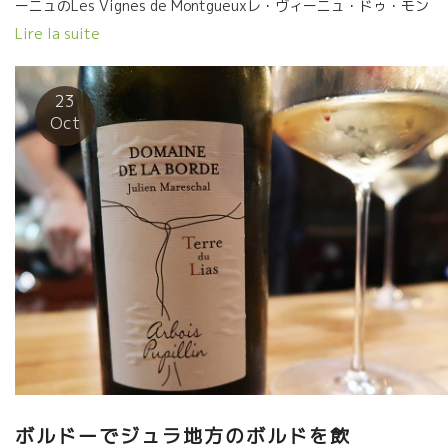
ーニュのLes Vignes de Montgueuxレ・ヴィーニュ・ドゥ・モン
ギュ これには、飛びあがるほど嬉しかった。丁度、私が頭に浮か
Lire la suite
んでいたシャンパーニュだったからだ。 このモンギュの畑区画に
は、明治時代に山梨からワイン醸造勉強の為に日本人が数年滞在
して いたところ。 今は、同じ村にいるエマニュエル・ラセーニュ
23
がその畑を任されてシャンパーニュを醸している。 ラセーニュ独
Oct
特のスカットしたピュアーなミネラル感が素晴らしい！！ 濁り、
雑味、シャンパーニュによくある泡のつっかかりが全くない。
ほぼ仕事が落ち着いてきたので、ジルもジュリアちゃんも時々私
のところに来て一緒に飲んだ。 ジュリアちゃん、余程気に入った
のだろう写真をとっていた。 ジルはこの夏、日本に行った。
林さんのピオッシュにも行って感激していた。本当に世が狭くな
った ものだ。 ジルはお勧めのワインを色々飲ませてくれた。シノ
ンLenoirの89年は最高に美味しかった。 Merci Gilles. その他
にも、サヴォワの新人のモンドゥーズも特別だった、ボルドーの
新人のワインも良かった。 また、皆さんにも紹介したい。 本当に
Flaconフラコンは本当にフレンドリーな雰囲気にあるので、隣の
人とか直ぐ話せて友達に なってしまう。 ちょっと、話したら、私
のボルドー時代に懇親にしていたシュードル家族の友達だった。
世が狭いのに驚く。 その女性が近々ワイン・レストランを開くと
ボルドーでジュラ地方のボルドを飲
のこと。 ワインを通じて本当に人と人が繋がっていく。