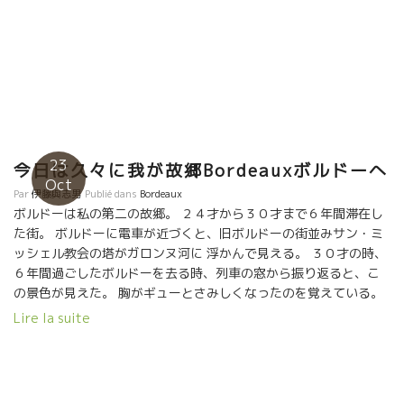
23
今日は久々に我が故郷Bordeauxボルドーへ
Oct
Par
伊藤與志男
Publié dans
Bordeaux
ボルドーは私の第二の故郷。 ２４才から３０才まで６年間滞在し
た街。 ボルドーに電車が近づくと、旧ボルドーの街並みサン・ミ
ッシェル教会の塔がガロンヌ河に 浮かんで見える。 ３０才の時、
６年間過ごしたボルドーを去る時、列車の窓から振り返ると、こ
の景色が見えた。 胸がギューとさみしくなったのを覚えている。
『ひょっとしたら、２度と戻らないかもしれない。』 あのサン・
Lire la suite
ミッシェルの教会の塔が見えなくなるまで追っていた自分を思い
出す。 こんな風に、時々ボルドーを訪れることになるなんて、あ
の時は想像すらしなかった。 あの塔を見る度に、あの時のエモー
ションがよみがえってくる。 武道を教えながら葡萄を学んだ６年