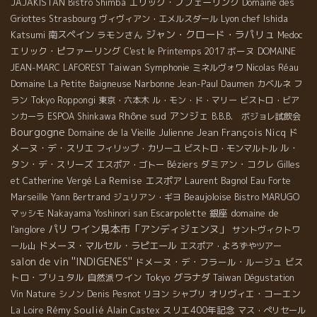
エリック・プフェーリング
JAJAKISTAN
Bistro Shimba
Domaine des
Lyon chef Ishida
Griottes
Strasbourg
ヴィヴィアン・エメルスダール
ジャン・クロード・ラパリュ
Katsumi
南スペイン
ラモンさん
Medoc
エリック・ピファーリング
ボーヌ
C'est le Printemps 2017
DOMAINE
Taiwan
Symphonie
JEAN-MARC LAFOREST
ミネルヴォワ
Nicolas Réau
Narbonne
Domaine La Petite Baigneuse
Jean-Paul Daumen
カベルネ フ
ラン
Tokyo Roppongi
東京・六本木
ル・モン・ド・マリー
ビストロ・ビア
Rhône sud
アンジェ
ンカーラ
ESPOA Shinkawa
B.B.B. ボジョレ試飲会
Bourgogne
Domaine de la Vieille Julienne
Jean François Nicq
ド
メーヌ・デ・スリエ
ル・
フィリップ・カリーユ
ビストロ・モンマルトル
タン・デ・スリーズ
ダミアン・コクレ
エスポア・ゴトー
Béziers
Gilles
La Remise
エスポア
Laurent Bagnol
et Catherine Vergé
Eau Forte
Beaujoloise
Marseille
Yann Bertrand
ジュリアン・ギヨ
Bistro MARUGO
Escarpolette
銀座
domaine de
マッシモ
Nakayama Yoshinori san
パリ
ワイン見本市「アンディジェンヌ」
l'anglore
サントヴィクトワ
ドメーヌ・マルセル・ラピエール
ール山
エスポア・よろずやツアー
salon de vin ''INDIGENES''
ドメーヌ・デ・フラール・ルージュ
ビス
トロ・ブリュタル
自然派ワイン
Tokyo
グラナダ
Taiwan Dégustation
オリヴィエ・コーエン
Vin Nature
シノン
Denis Pesnot
リヨン
シャブリ
Rémy Soulié
スリエ400年記念
La Loire
Alain Castex
マス・ぺリセール