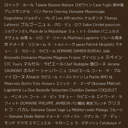
ロイック・ルール
Taiwan Buvons Nature
地中海
ロゼワイン
Cave Fujiki
アレクサンドル・バン
Domaine Mouressipe
Pierre Overnoy
Kagoshima
Les Affranchis
ナルボンヌ
ジョルディ・ペレズ
Thomas
ブルゴーニュ
Salon L'irréel
passion
Laforest
ル・グロ・デュ・ロワ
Ｓａｉｎｔ-Emilion
バニュルス
シルヴァンさん
Place de la République
タヴェル
台湾
Mathieu Lapierre
リレール見本
ル・クロ・デ・ジャール
市
ドメーヌ・リショーム
Patrick Desplats
ラ・トルトゥーガ
マチ
pépite
Julie
ュー・エ・カミーユ・ラピエール
DOMAINE DAMIEN BUREAU
スペイン
Brosselin
Domaine Maxime Magnon
プイイヒュメ
France
マルセル・ラピエール
南ローヌ
STC Tours
Jerome
Chef Rodolphe
ボルドー
SAURIGNY
シャンパーニュ
コルビエール
コート・ド・ブル
ローヌ
Alsace
イイ
ラピエール
イーストライン
La Pioche
BMO 社
Marcel
Okinawa
Minervois
Bistro Trois Amours
エリック・ド・スーザ
Lapierre
Sebastien Chatillon
La Dive Bouteille
Damien COQUELET
マチュー・ラピエール
エドワード・ラ
レ・ぺニタント
コート・ド・ピィ
クリス
フィット
DOMAINE PHILIPPE JAMBON
パリ観光
東京フレンチ
トフ・パカレ
Malaga
Domaine Daniel Sage
La Méditerranée
フルーリ
ル・ブ・デュ・
ー
Domaine Elodie Balme
ドメーヌ・バティスト・クザン
モンド
マラガ
エマニュエル・ラセーニュ
イ
ラ・ピオッシュ
Catalunya