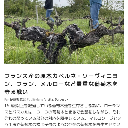
フランス産の原木カベルネ・ソーヴィニヨ
ン、フラン、メルローなど貴重な葡萄木を
守る戦い
Par
伊藤與志男
Publié dans
Visite
,
Bordeaux
150歳以上を経過している葡萄木達を生存させる為に、ローラン
スとパスカルは一つ一つの葡萄木とまるで会話をしながら、それ
ぞれの弱っている部分の対応を駆使している。 マルコタージとい
う手法で葡萄木の横に子供のような存在の葡萄木を再生させてい