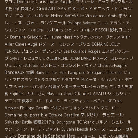
Domaine Christophe Pacalet
マコン
プリューレ・ロック
モンマルトル
Oriol ARTIGAS
ドメーヌ・ドミニック・ドゥラン
の丘
中山良則さん
ボジョ
Le Vin de mes Amis
エノ・コネ・チーム
Marie-Hélène BACAVE
レー・ヌーヴォー
ラングロール
アラン・ア
Philippe Valette
ニーム
Paris
野村ユニソ
リエ
ジャン・フォワヤール
シェフ・ロドルフ
BISSOH
ン
Domaine Grégory Guillaume
Massimo
Alain
ヴァランタン・ヴァレス
Allier
Caves Augé
ドメーヌ・ミレンヌ・ブリュ
DOMAINE JOLLY
ジュラ
レ・ザフランシ
エスポアグルー
FERRIOL
Les Foulards Rouges
プ
RENE JEAN DARD
Sylvain
レピュブリック広場
ドメーヌ・ミレーヌ・ブ
Julien Altaber
ビストロ・コワンスト・ヴィノ
リュ
Château Poupille
Bordeaux
大阪
l'anglore
ジュ
Banyuls-sur-Mer
Sakagami Hino-san
リ・ブロスラン
ドメーヌ・ジョルジュ・デコ
ストラスブルグ
カタロニア
ンブ
台湾インポーターのレベッカさん
シャトー・カンボン
ミュスカデ
和
Jean-Claude LAPALU
Mas Lau
ジョルジュ・
食
Fujimaru
カナコさん
デコンブ
質販スーパー
ドメーヌ・ラ・プティット・べニューズ
Trois
Philippe Carrille
Amours
ビオディナミ
ルクレアシオン
マス・ロー
マルセル・ラピエ－ル
Domaine du possible
Côte de Castillon
Salvador Batlle
収穫2017年
Bourgone
ブルノ・シュレール
ITO Yoshio
ドメーヌ・ニコラ・カル
サン・ジャン・ド・ラ・ジネスト
Sylvain Hoesch
Domaine de la Sénèchalière
マラン
リショーム ロゼ
スリエ醸造所