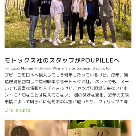
た葡萄を、自生酵母で、SO2を使用せずに愛情たっぷりで醸した
行けば知り合いや、行きつけの店でアペリティフをやりながら、
ワインがカッシニーだ。 右岸ですのでメルローが主体となって
あることないこと話して時を楽しむ。これって、フランス日常文
います。 あまり濃縮させることなく、果実味を中心にして、ビュ
化の深いところ。 当然、陽気なアルノーには、毎日曜日に逢う知
バビリテー（飲みやすさ）を重要視した造りをしている。
り合いが多く、至るところでとめられてアペロになる。買い物が
BORDEAUX ボルドー とST-EMILLIONサンテミリオンの二種類の
なかなか進まない。 市場に隣接しているワイン屋・ビストロはア
キューヴェがある。 どちらも、アルノーの人柄がそのままワイン
ルノーの知り合いが居て危険なところ。もうワインを何本もあけ
になったように、やさしいスタイルである。 今日は、若手スタッ
てアルノーを待っていた。 市場から新鮮なカキをあけて、ツマミ
フのVICTORヴィクトールと二人でお世話になりました。 あまり
にしていた。 アルノーは醸造所をもっていないので、友人の蔵の
にも、ホワッと暖かい空気が流れていて、居心地よくてあっとい
一部を借りてワイン造りをしている。その友人と一緒にアペロを
モトックス社のスタッフがPOUPILLEへ
う間に時間が過ぎてしまった。 楽しかった日曜日、ありがとう
しながら、今後のワイン造りの話をしていて、面白い話になっ
Par
Lucas Morvan
Publié dans
Winery
,
Visite
,
Bordeaux
,
Distributor
Merci Isabelle et Arnauld ! このやさしいボルドー・ナチュール
た。彼も、今年から自然な造りに挑戦するとのことになった。楽
プピーユを日本へ輸入してもう何年もたっているけど、毎年、醸
は、日本ではESPOAグループが輸入している。 （日本での問い合
しみだ。 もう一人、若手のフレドにあった。今は地ビールを造っ
造現場を訪問して情報収集するモトックス社。 ネットでも、メー
わせはESPOAエスポア社へ） 美味しいよ！！
て、この市場で試飲販売していた人だ。フレドもアルノーのワイ
ルでも豊富な情報が入手できるけど、やっぱり現場に来ないとホ
ンのファンでもあり、近年中に自然派ワインを造ると豪語してい
ントに大切なことは見えてこない。 畑の微妙な変化、近年の天候
た。ボルドーもホントに変化の時期に来ているな、と感じる。 ア
事情によって明らかに葡萄木の状態が違ったり、フィリップの考
ルノーと歩いていると実に楽しい。Libourne リブルヌの街の日曜
え方の進化で栽培方法も微妙に変化している。実際に来て自分の
Lire la suite
市場を満喫した。
目でみて、質問して確認する作業は超大切。 この中には、もう10
回以上訪問しているメンバーもいる。 蔵元の家族と触れ合って、
子供達の成長によってフィリップの思考も、生き方も微妙に変化
1
していく。 醸造所もまた新設した部分もあり、発酵槽も新しくな