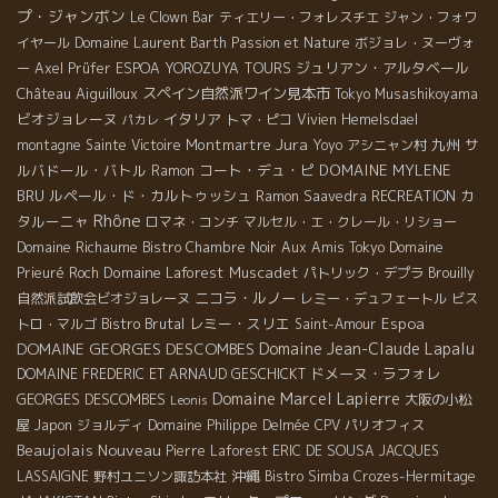
プ・ジャンボン
Le Clown Bar
ティエリー・フォレスチエ
ジャン・フォワ
イヤール
Domaine Laurent Barth
Passion et Nature
ボジョレ・ヌーヴォ
ジュリアン・アルタベール
ー
Axel Prüfer
ESPOA YOROZUYA TOURS
Château Aiguilloux
スペイン自然派ワイン見本市
Tokyo Musashikoyama
ビオジョレーヌ
イタリア
トマ・ピコ
Vivien Hemelsdael
パカレ
Jura
Montmartre
九州
サ
montagne Sainte Victoire
Yoyo
アシニャン村
ルバドール・バトル
コート・デュ・ピ
DOMAINE MYLENE
Ramon
BRU
ルペール・ド・カルトゥッシュ
カ
Ramon Saavedra
RECREATION
Rhône
タルーニャ
ロマネ・コンチ
マルセル・エ・クレール・リショー
Domaine Richaume
Bistro Chambre Noir
Aux Amis Tokyo
Domaine
Domaine Laforest
Muscadet
Prieuré Roch
パトリック・デプラ
Brouilly
ニコラ・ルノー
自然派試飲会ビオジョレーヌ
レミー・デュフェートル
ビス
Bistro Brutal
レミー・スリエ
Espoa
トロ・マルゴ
Saint-Amour
DOMAINE GEORGES DESCOMBES
Domaine Jean-Claude Lapalu
ドメーヌ・ラフォレ
DOMAINE FREDERIC ET ARNAUD GESCHICKT
Domaine Marcel Lapierre
GEORGES DESCOMBES
大阪の小松
Leonis
屋
Japon
ジョルディ
Domaine Philippe Delmée
CPV パリオフィス
Beaujolais Nouveau
Pierre Laforest
ERIC DE SOUSA
JACQUES
沖縄
LASSAIGNE
野村ユニソン諏訪本社
Bistro Simba
Crozes-Hermitage