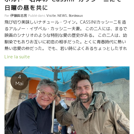
日曜の昼を共に
Par
伊藤與志男
Publié dans
Visite
,
NEWS
,
Bordeaux
飛び切り美味しいナチュール・ワイン。CASSINIカッシーニを造
るアルノー・イザベル・カッシニー夫妻。 この二人には、まるで
映画のシナリオのような特別な愛の歴史がある。 この二人は、幼
馴染でもありお互いに初恋の相手だった。とくに青春時代に熱い
熱い恋愛の仲だった。 でも、若い時によくあるちょっとしたすれ
違いにより、それぞれの人生を歩むことになった。 そして、数十
Lire la suite
年後、二人は田舎街の小さなリブルヌ駅で奇跡的な再会をした。
イザベルは、全く違う街に住んでいて、この日だけ所要があって
リボルヌの街にきて帰る為にリボルヌ駅にいた。 アルノーも所要
4
があって偶然にもリブルヌ駅に寄っただけだった。 その時、二人
Mai
とも、それぞれの伴侶と別れてフリーだった。 こんな再会が、二
人の心の中に、若き頃の熱い感情がよみがえるのは当然だった。
赤い糸が動き出して、二人とも運命のようなものを心の奥で感じ
たのに違いない。 それ以来、二人はもう離れることができない仲
になっていた。 そして、その二人が若い頃に住んでいたリボルヌ
の街、そして再会したこの駅の近所に居を構えて、二人でワイン
を造ることを決意した。 そんな愛情あふれる二人が造ったがナチ
ュール・ワインが “Cassini”! さて、私達は日曜市場から買い物を