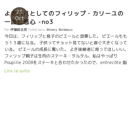
23
よきパパとしてのフィリップ・カリーユの
Oct
一面に感心 -no3
Par
伊藤與志男
Publié dans
Winery
,
Bordeaux
今日は、フィリップと息子のピエールと食事した。 ピエールもも
う１３歳になる。 子供ってチョット見てないと直ぐ大きくなって
いる。 ピエールの成長に驚いた。 よき後継者に育ってほしいい。
フィリップ親子は生肉のステーキ・タルタル、私はやっぱり
Poupille 2008をステーキと合わせたかったので、entrecôte 脂
ののったリブステーキを注文。 Poupille 2008は抜栓してから少
Lire la suite
しでドンドン風味が広がっていた。 正にカシスの風味、ゆったり
した芳醇な果実味に、メルロー品種独特の肉々しさがでてきて、
このentrecôteリブステーキにピッタリの相性だった。 フィリッ
プのお父さんらしい態度にも感心。 私があまり見たことがないお
父さんとしてのフィリップがいた。 偶然に隣の席にいたワインイ
ンポーターアメリカ人と話し、キッチリPoupilleを売り込んでい
た。 即、息子に、『英語を確りと勉強しておくように』と諭して
いた。