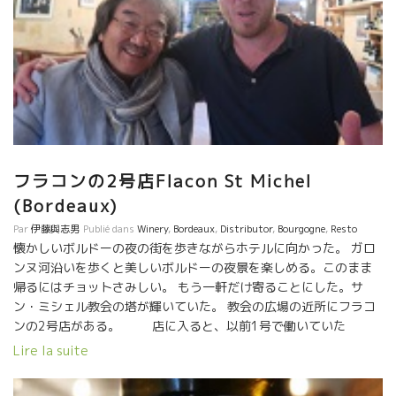
フラコンの2号店Flacon St Michel
(Bordeaux)
Par
伊藤與志男
Publié dans
Winery
,
Bordeaux
,
Distributor
,
Bourgogne
,
Resto
懐かしいボルドーの夜の街を歩きながらホテルに向かった。 ガロ
ンヌ河沿いを歩くと美しいボルドーの夜景を楽しめる。このまま
帰るにはチョットさみしい。 もう一軒だけ寄ることにした。サ
ン・ミシェル教会の塔が輝いていた。 教会の広場の近所にフラコ
ンの2号店がある。 店に入ると、以前1号で働いていた
ThomasトマとValérieヴァレリが頑張っていた。 こちらの方は店
Lire la suite
が大きくてワイン屋も兼ねたBistroになっている。 壁には知って
いる美味しそうなワインがズラリと並んでいる。勿論フランス中