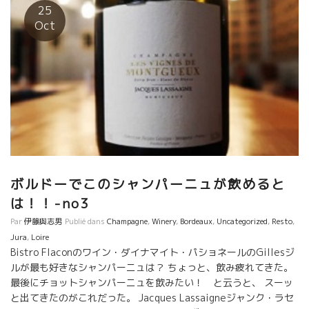
のワイン、スペインも置いてある。 スペースがあるのでより解放
25
感がある。 トマはずっとパリのヴェール・ヴォーレVerre Voléで
Oct
働いていたから顔見知り。 ここでの再会が嬉しい。 ここではビス
トロ料理もメニューに揃っている。 店内に元気にグイグイ飲んで
いる若者のグループがいた。その中の一人がどこかで見たことが
ある。 お互いに顔を見合わせて、笑った。顔は知っているけど名
前がでてこない。 パリのビストロで会った顔だ。 ブラインドテー
スティングをやっていたので参加した。 見事に外した。 強烈なミ
ネラルのJulien Guillotのワインだった。 ミネラルが旨味をカバ
ーしてしまう程の強さだった。出方が石灰っぽくなかった。 ウー
ン、残念。でも本当に美味しいワインだ！ 後のメンバーは、
ボルドーに数カ月前にBistro Soifというワイン・ビストロをオー
ボルドーでこのシャンパーニュが飲めると
プンしたとのこと。 次回、行ってみよう。 気持ちのいい若者達だ
は！！-no3
った。Merci ,Equipes de Soif. 壁に美味しそうなワインがズラリ
と並んでいた。勿論、ボルドーワインもありました。また来よ
Par
伊藤與志男
Publié dans
Champagne
,
Winery
,
Bordeaux
,
Uncategorized
,
Resto
,
う。
Jura
,
Loire
Bistro Flaconのワイン・ダイナマイト・パショネールのGillesジ
ルが最も好きなシャンパーニュは？ ちょっと、飲み疲れてきた。
最後にチョットシャンパーニュを飲みたい！ と云うと、 スーッ
と出てきたのがこれだった。 Jacques Lassaigneジャンク・ラセ