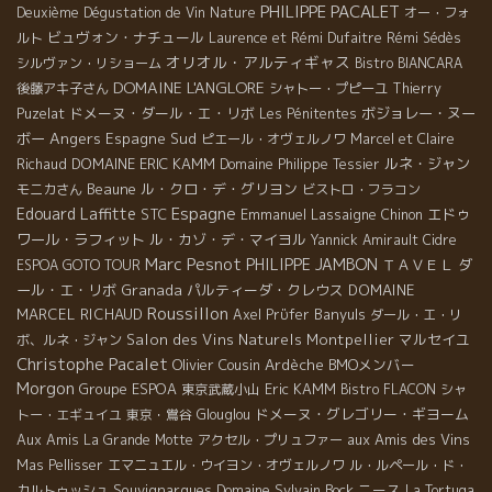
PHILIPPE PACALET
Deuxième Dégustation de Vin Nature
オー・フォ
ビュヴォン・ナチュール
ルト
Laurence et Rémi Dufaitre
Rémi Sédès
オリオル・アルティギャス
シルヴァン・リショーム
Bistro BIANCARA
DOMAINE L'ANGLORE
後藤アキ子さん
シャトー・プピーユ
Thierry
ドメーヌ・ダール・エ・リボ
ボジョレー・ヌー
Puzelat
Les Pénitentes
Angers
ボー
Espagne Sud
ピエール・オヴェルノワ
Marcel et Claire
DOMAINE ERIC KAMM
ルネ・ジャン
Richaud
Domaine Philippe Tessier
Beaune
ル・クロ・デ・グリヨン
モニカさん
ビストロ・フラコン
Espagne
Edouard Laffitte
STC
Emmanuel Lassaigne
エドゥ
Chinon
ワール・ラフィット
ル・カゾ・デ・マイヨル
Yannick Amirault
Cidre
Marc Pesnot
PHILIPPE JAMBON
ＴＡＶＥＬ
ダ
ESPOA GOTO TOUR
ール・エ・リボ
Granada
パルティーダ・クレウス
DOMAINE
Roussillon
MARCEL RICHAUD
Banyuls
Axel Prϋfer
ダール・エ・リ
Salon des Vins Naturels Montpellier
マルセイユ
ボ、ルネ・ジャン
Christophe Pacalet
Olivier Cousin
Ardèche
BMOメンバー
Morgon
Groupe ESPOA
Eric KAMM
東京武蔵小山
Bistro FLACON
シャ
ドメーヌ・グレゴリー・ギヨーム
トー・エギュイユ
東京・鴬谷
Glouglou
Aux Amis
aux Amis des Vins
La Grande Motte
アクセル・プリュファー
Mas Pellisser
エマニュエル・ウイヨン・オヴェルノワ
ル・ルペール・ド・
Souvignargues
Domaine Sylvain Bock
ニース
カルトゥッシュ
La Tortuga