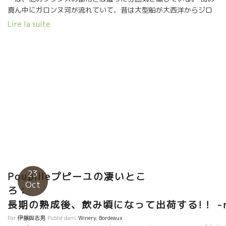
真ん中にガロンヌ河が流れていて、昔は大型船が大西洋からジロ
ンド河を登ってガロンヌ河に入ってボルドーの街まで入って来れ
Lire la suite
たのである。 昔はこのガロンヌ河沿いに、多くのワイン商の倉
庫、館が並んでいたのである。そうボルドーワインはイギリスに
運ばれてイギリス人が飲んでいたのである。 ボルドーワインが他
の地方よりいち早く世界に出回ったのは、このガロンヌ河とイギ
リス領だったことに由来する。 売れればワイン造りが盛んにな
る。より美味しいものを造ろうと切磋琢磨する。醸造技術・ノウ
ハウが向上する。 手間暇かけて美味しいものを造れば売れる可能
性が大きかった。 他の地方では、そこまで手間暇かけても売れる
術はなかった。 土壌が優れていたということよりも、このメカニ
ズムがボルドーワインを造りあげたと言ってよいと思う。 土壌だ
けみれば、フランス中に優れた土壌は存在している。 でも、その
土壌を生かすために、手間暇かけて造っても売れない、だから、
まだ手間暇かけて造ったことがないところが多い。 つまり、今現
23
Poupilleプピーユの凄いとこ
在マイナーな地方でも優れた土壌がまだ眠っているよいってよ
Oct
い。 まだ、まだ、とんでもないワインが誕生する可能性がフラン
ろ
ス中に存在している。 そう、まだ宝探しの時代が続いている。
長期の熟成後、飲み頃になって出荷する!！ -n
Pont de Pierre ガロンヌ河にかかるピエール橋、1810年から
Par
伊藤與志男
Publié dans
Winery
,
Bordeaux
1822年にナポレオンが命じて造った橋。 全長487m, 4000人を投