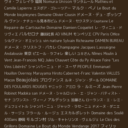
ヴォ・フェレイラ
Nomura Unison
福岡
サンタムール
Mathieu et
マルク・ぺノ
Le Bout du
Camille Lapierre
エスポア・ゴトーツアー
Monde
biojoleynes
Domaine Olivier Cousin
ドメーヌ・デュ・ポッシブ
Le
ル
ヴァン・ナチュール見本市ビム
ドメーヌ・セクスタン
Capitaine
Repaire de Cartouche
Domaine Damien Coquelet
レ・ヴィニュ・ド
バルセロナ
モンペリエ
リヴィエ
藤田社長
AD VINUM
CPV Paris Office
vin nature
シルヴァン・オエッシュ
Sylvain Richeaume
DAMIEN BUREAU
ドメーヌ・クリストフ・パカレ
Champagne Jacques Lassaigne
Andalousie
東京
楽しい
ピエール・ラフォレ
ユキさん
Nîmes
Moulin à
Côte du Py
Vent
Jean-Francois NIQ
Jules Chauvet
Alsace Foire "Les
シャンパーニュ・ド・スーザ
PEOPLE
Vins Libérés"
Emmanuel
Valentin VALLES
Houillon Overnoy
Maruyama Hiroto
Cabernet-Franc
Beaujolais
プロヴァンス
DOMAINE
Macon
ルネ・ジャン・ダール
ラ・ルミーズ
DES FOULARDS ROUGES
ヤニック・アミロ
Jean-Pierre
Robinot
Madoka san
ドメーヌ・シャルロット・エ・ジャン・バティスト・
アルデッシュ
セナ
コワンスト・ヴィーノ
加藤さん
ローランス・エ・レミ・
デュフェイトル
シャンパ－ニュ・ジャック・ラセ－ニュ
ドメーヌ・ダニエ
フラール・ルージュ
エスカルポレット
Domaine des Soulié
ル・サージュ
モルゴン村
400ans
Le Clos des
静岡
ジル・キャトリンヌ・ヴェルジェ
フィリッ
Grillons
Domaine Le Bout du Monde
Vendange 2017