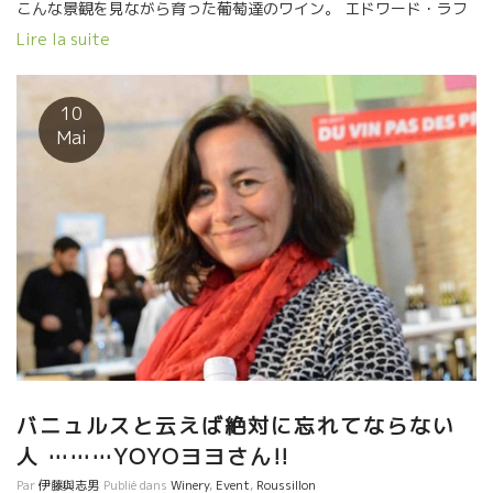
こんな景観を見ながら育った葡萄達のワイン。 エドワード・ラフ
ィットは、フラール・ルージュのジャン・フランソワ・ニックが
Lire la suite
エステザエルグ農協の醸造長時代に部下として共に働いていた。
ジャン・フランソワが独立して、ルシオンに来てしまった後、３
年間、エステザエルグ農協の醸造長を務めていた。 自分も独立し
10
たくなって、後を追うようにここルシオンに来てしまった。 エド
Mai
ワード・ラフィットには最初から目指すワインのスタイルが決ま
っていた。 果実味を持ちながら、軽めでスーット体に入っていく
ワインを最初から目指していた。 だから、涼しい標高の高いとこ
ろで、北斜面の涼しい畑が必要だった。 2005年理想の条件の畑を
手に入れて醸造を開始した。 当時、同時期にルシオンに来たメン
バーの一人で、一緒にジャン・フランソワ・ニックに醸造指導を
受けていたのがYOYOだった。 姉弟のように仲の良い二人のワイ
ンは、最初から目指すところが同じだった。 南の太陽を生かしな
がら、熟してフレッシュさを残してスーット体に入っていくワイ
ン。 二人とも標高の高い山の北斜面の畑を選んだ。 だから、二人
のワインには共通するところが幾つかある。
バニュルスと云えば絶対に忘れてならない
人 ………YOYOヨヨさん!!
Par
伊藤與志男
Publié dans
Winery
,
Event
,
Roussillon