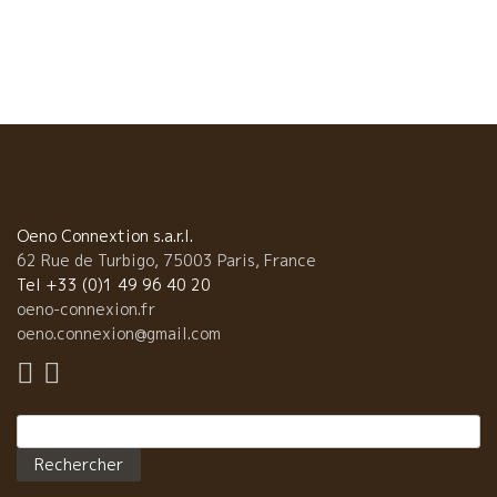
も爆発しているブノワ･クロー / Benoit Courault 。 ジルブール
08 / Gilbourg 08はシュナン独特の華やかなアロマ。白い花やエ
キゾティックフルーツの香りがやばいです！でも口に含むと酸味
がはっきりと出ており、ボリューム感もたっぷり。長い後味が印
象的です。 そしてグロローを使用したラ・クレ08 / La Coulée
08はとても飲みやすく、 レ・ルリエ08 / Les Rouliersはキリッ
とした酸味とフレッシュ感が！ 最後にスペシャル・キュベ、レ・
ルリエのマグナム登場！何が違うの？と聞いたら、『これはレ・
ルリエで使用したブドウをもう一度最後に圧縮し、そのジュ・
Oeno Connextion s.a.r.l.
ド・プレスのみで造ったワインなんだ。そして400Lの大樽で熟し
62 Rue de Turbigo, 75003 Paris, France
たんだ』と。滑らかだけど、しっかりと感じられるタンニンが印
Tel +33 (0)1 49 96 40 20
象的。酸味も強く、保存用のワインです！ ここからなかなかブー
oeno-connexion.fr
スに辿り着けず・・・ やっと行けたと思ったらギュウギュウ詰め
oeno.connexion@gmail.com
に・・・ それもそのはず、ここからはパカレ、マクシム・マニョ
ン、ラングロール、フラール・ルージュと大物ばっかり！ フィリ
ップ・パカレ […]
Rechercher :