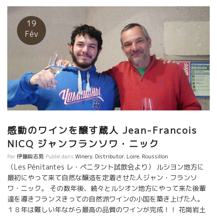
キリ美味しいワインを造りあげたYOYO。 ホントにここまで来る
のにどれだけの努力をしたことか！図り知れないものがある。 今
19
では、あのジャン・フランソワ・ニックと一緒になってますます
Fév
品質が安定してきている。 ジャン・フランソワと共同の畑もあっ
て、共同ワインも二人で醸している。 ドッカリと人生の碇を下し
て、まっしぐらにバニュルスの土壌に挑戦し続けているYOYO。
今日は息子のLucasルカ君が手伝いに来ている。嬉しそうなYOYO.
感動のワインを醸す蔵人 Jean-Francois
NICQ ジャンフランソワ・ニック
Par
伊藤與志男
Publié dans
Winery
,
Distributor
,
Loire
,
Roussillon
（Les Pénitantes レ・ペニタント試飲会より） ルシヨン地方に
最初にやって来て自然な醸造を定着させた人ジャン・フランソ
ワ・ニック。 その数年後、続々とルシオン地方にやって来た後輩
達を導きフランスきっての自然派ワインの小国を築き上げた人。
１８年は難しい年ながら最高の品質のワインが完成！！ 花崗岩土