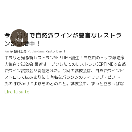
がない人は是非一度試してほしい。これから暑くなる日本には欠
かせないスッキリさがある。石灰岩盤からくる潮っぽさも和食に
はピッタリだ。 LE TEMPS DES CERISES ル・タンド・スリーズ こ
のベダリュ試飲会の主催者の人でもあるアクセル・プリファー。
この二人、来週から待望の日本に行きます。タン・ドスリズのフ
31
今、パリで自然派ワインが豊富なレストラ
ァンは日本にも多い。二人とも日本にいくのが夢だった。 日本の
Mai
皆さんとワインをとうして巡り合って、交流できるのを本当に楽
ンが急増中！
しみにしている。３週間ほど日本滞在の予定。東京、大阪、京
Par
伊藤與志男
Publié dans
Resto
,
Event
都、福岡は行くようです。この顔を見たら声をかけてやってくだ
キラリと光る新レストランSEPTIME誕生！自然派のトップ醸造家
さい。心優しい本当にいい人間です。彼の造るワインと一緒で
大集合で試飲会 最近オープンしたてのレストランSEPTIMEで自然
す。 4月10日（日）は東京で試飲会をやるようです。彼と一緒
派ワイン試飲会が開催された。今回の試飲会は、自然派ワインビ
に楽しんでください。
ストロしてはあまりにも有名なバラタンのフィリップ・ピノトー
氏の呼びかけによるものとのこと。試飲会中、ずっと立ちっぱな
しで頑張る生産者の方々のための昼食は同じくバラタンのシェ
Lire la suite
フ、カレナ・ラケル氏が担当。最近、流行の北欧風のシンプルな
内装の空間(同じく自然派ワインの豊富なラインナップを誇る
SATURNEに似てる？)に自然派の人気生産者たちが勢ぞろい。 参
加生産者: Emmanuel Lassaigne＊エマニュエル・ラセーニュ
(シャンパーニュ) Maxime Magnon＊マキシム・マニョン (コル
ビエール) Les Foulards Rouges＊レ・フラール・ルージュのJean