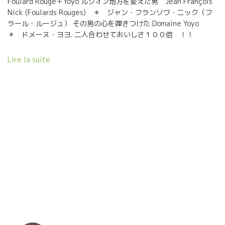
Foulard Rouge＋Yoyo ルシオン地方を変えた男 Jean François
ができるのではないだろうか。 違う角度から美味しいワインを造
Nick (Foulards Rouges) ＊ ジャン・フランソワ・ニック（フ
ることに専念してきた人達が、結果的に同じような方向に接近し
ラール・ルージュ） その男の心を弾きつけた Domaine Yoyo
てきているのを感じる。 私にとっては、同じ会場でこの二人のワ
＊ ドメーヌ・ヨヨ. 二人合わせておいしさ１００倍 ！！
インを移動しながら比較試飲できるという素晴らしい機会ができ
て最高だった。 いろいろ考えさせられる出逢いだった。
Lire la suite