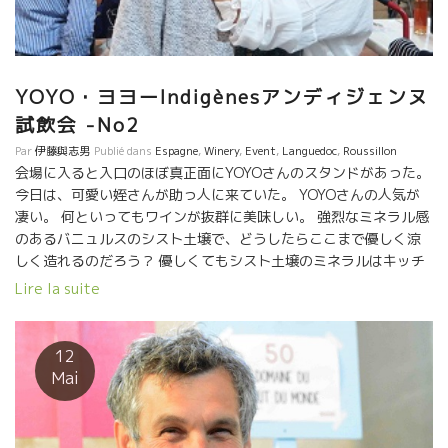
員でなく家族であることはトビッキリ重要な事。 ますますワイン
が美味しくなっている。 熟練した者しか出せない味覚、透明感、
色は淡いけどミネラルがスーット伸びてくる、絶妙の果実味。イ
ヤー、旨い！！
YOYO・ヨヨーIndigènesアンディジェンヌ
試飲会 -No2
Par
伊藤與志男
Publié dans
Espagne
,
Winery
,
Event
,
Languedoc
,
Roussillon
会場に入ると入口のほぼ真正面にYOYOさんのスタンドがあった。
今日は、可愛い姪さんが助っ人に来ていた。 YOYOさんの人気が
凄い。 何といってもワインが抜群に美味しい。 強烈なミネラル感
のあるバニュルスのシスト土壌で、どうしたらここまで優しく涼
しく造れるのだろう？ 優しくてもシスト土壌のミネラルはキッチ
リのっている。 他のバニュルスのワインとは全く違うスタイルを
Lire la suite
造り上げている。 夜の晩餐会ではYOYOさんの隣に座って色ん
な話しが聞けた。 数週間前まで日本にジャンフランソワ・ニック
と滞在していた。 日本で多くに人に巡り逢って大変喜んでいまし
12
た。 特に、北海道での寿司屋さんで食べた魚類の新鮮さには感動
Mai
していた。 写真を色々見せて頂いた。 生きている透明のイカをそ
の場で調理してもらった美味しさに驚いていた。 今回の初耳
なお話しは、YOYOさんはドイツのフランクフルトに５年間も住ん