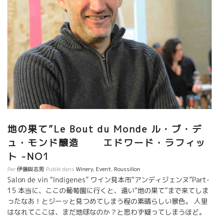
だことがあるそうです。 LA Vierge Rouge ラ・ヴィエルジュ・ル
ージュとAkoibonアコワボンのマグナムを飲みました。
スペイン・カタルーニャのすい星の如くに現れて、
いきなりトビッキリ美味しいワインを造りあげたCosmicのサルバ
ドールもジャンフランソワ・ニックとYoyoさんのワインが大好き
だ。
地の果て”Le Bout du Monde ル・ブ・デ
ュ・モンド醸造 エドワード・ラフィッ
ト -NO1
Par
伊藤與志男
Publié dans
Winery
,
Event
,
Roussillon
Salon de vin “Indigenes” ワイン見本市“アンディジェンヌ”Part-
15 本当に、ここの葡萄園に行くと、遠い“地の果て”まで来てしま
ったなあ！とジーッと見つめてしまう程の素晴らしい景色。 人里
はなれてここは、まだ地球なのか？と思わず疑ってしまうほど。