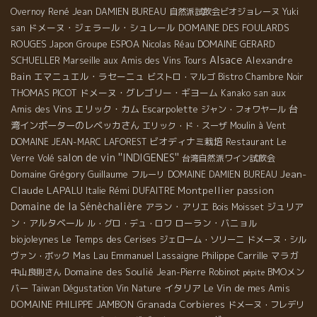
René Jean
Overnoy
DAMIEN BUREAU
自然派試飲会ビオジョレーヌ
Yuki
ドメーヌ・ジェラール・シュレール
DOMAINE DES FOULARDS
san
ROUGES
Groupe ESPOA
DOMAINE GERARD
Japon
Nicolas Réau
Alsace
SCHUELLER
Alexandre
Marseille
aux Amis des Vins Tours
Bain
エマニュエル・ラセーニュ
ビストロ・マルゴ
Bistro Chambre Noir
THOMAS PICOT
ドメーヌ・グレゴリー・ギヨーム
aux
Kanako san
Amis des Vins
エリック・カム
Escarpolette
台
ジャン・フォワヤール
湾インポーターのレベッカさん
エリック・ド・スーザ
Moulin à Vent
ビオディナミ栽培
DOMAINE JEAN-MARC LAFOREST
Restaurant Le
salon de vin ''INDIGENES''
Verre Volé
台湾自然派ワイン試飲会
Jean-
Domaine Grégory Guillaume
フルーリ
DOMAINE DAMIEN BUREAU
Claude LAPALU
Rémi DUFAITRE
Montpellier
passion
Italie
Domaine de la Sénèchalière
アラン・アリエ
ジュリア
Bois Moisset
ン・アルタベール
ローラン・バニョル
ル・グロ・デュ・ロワ
biojoleynes
Le Temps des Cerises
ジェローム・ソリーニ
ドメーヌ・シル
Mas Lau
Emmanuel Lassaigne
Philippe Carrille
マラガ
ヴァン・ボック
Domaine des Soulié
BMOメン
中山良則さん
Jean-Pierre Robinot
pépite
バー
イタリア
Le Vin de mes Amis
Taiwan Dégustation Vin Nature
DOMAINE PHILIPPE JAMBON
Granada
Corbieres
ドメーヌ・フレデリ