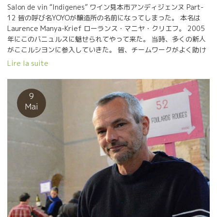
Salon de vin “Indigenes” ワイン見本市アンディジェンヌ Part-
12 皆の呼び名YOYOが醸造所の名前になってしまった。 本名は
Laurence Manya-Krief ローランス・マニヤ・クリエフ。 2005
年にこのバニュルスに魅せられてやって来た。 当時、多くの新人
がここルシヨンに参入していきた。 皆、チームワークがよく助け
合いながら伸びてきた。 全員が、醸造はフラール・ルージュのジ
Lire la suite
ャン・フランソワ・ニックに教わった。 その中にYOYOがいた。
そして、先生役のジャン・フランソワ・ニックがいた。 YOYOの
ハートは動いていた、と云うより決定していた。 その時、自分の
9
家とジャン・フランソワの家との距離が31kmだった。 その数年
Mai
後、 愛に碇を下ろして不動になった。 強烈な情熱を持った女性
だ。 YOYOのワインはエモーションが伝わってくる。 ジャン・フ
ランソワ・ニックと一緒になってからは特にエモーションが深く
強くなった。 OYOの畑はバニュルスの山側の北斜面に面してい
る。だから葡萄が熟して酸が残せる。 今日の試飲では、この二つ
ワインが群を抜いて美味しくエモーショナルだった。 ★LA
Vierge Rouge ラ・ヴィエルジュ・ルージュ★ ジャン・フラン
ソワと共同で醸すラムールなエモーションが一杯のワイン
★Akoibon アコワボン★ バニュルスのシスト土壌のムールヴェ
ードルとグルナッシュをMC醸造で３週間のマセラッション。