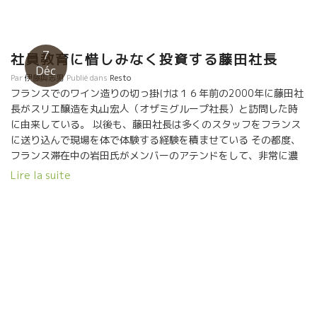
ンソワ・ニックがいた。昨夜、飲んだSOIF DE MAL白の１５産が
あった。何という爽やかな酸なんだ！これがルシオンの白！？本
当に素晴らしいフレッシュさ。最近のジャンフランソワのワイン
7
は達人の域に入っている。繊細さ、酸、ミネラル感、何というバ
社員教育に惜しみなく投資する藤田社長
Déc
ランスのとり方だろう。この白も牡蠣に合わせたい。 私の大好き
Par
伊藤與志男
Publié dans
Resto
なYOYO＊ヨヨさんもジャンフランソワ・ニックと仲良く参加して
フランスでのワイン造りの切っ掛けは１６年前の2000年に藤田社
いた。この二人は一緒になってからあらゆる意味からも、私生活
長がスリエ醸造を丸山宏人（オザミグループ社長）と訪問した時
も仕事も充実している。YOYOさんのワインのスタイルもジャンフ
に由来している。 以後も、藤田社長は多くのスタッフをフランス
ランソワ・ニックのワイン質に似てきた。素晴らしフレッシュ感
に送り込んで現場を体で体験する経験を積ませている その都度、
がましてきた。その上、シスト土壌のミネラル感は本当に素晴ら
フランス滞在中の岩田氏がメンバーのアテンドをして、非常に濃
しい。YOYOさんのさっぱりした明るい性格がそのままワインのス
いツアーを実行。 ここまで、社員教育に投資する酒販店は少な
Lire la suite
タイルとなっている。 ちょっと遅れてAlain Castex＊アラン・カ
い。 小松屋のワインに賭けるPASSIONは桁違い。 進化する小松屋
ステックがやって来た。かなり体がスリムになっている。最近、
が醸す美味しくてリーズナブルなフランスワインをお楽しみ
住むところのバニュルスの海からルシオンの山側に引っ越した。
に！！ Bistro Passion et Nature – Par Komatsuya(Osaka) 自然
体重が減って、腰痛もなくなったとのことで健康そうなアランが
派ワイン・ビストロ－ パッション・エ・ナチュール（新大阪
もどってきた。主催者の一人でもあるAxel Prufer＊アクセル・プ
駅・構内地下）à la Gare de Shin-Osaka. (Shikansen, TGV
リファーも嬉しそう。 レベルの高いジャズ演奏に驚いた。段々と
Japonais) 小松屋が展開する自然派ワインビストロ Passion et
ミュージシャンも乗ってきた。チョット試飲を休んでジャズを楽
Nature パッション・エ・ナチュール新大阪駅店 何て素晴らしい
しんだ。 大物醸造家に囲まれて若手も頑張っている。THOMAS
ことなんでしょう。 新幹線の新大阪駅の地下に自然派ワイン専門
ROUANET＊トーマ・ルアネがいた。森に囲まれた素晴らしい畑を
ビストロがある。 しかも、凄い品揃え！！ Parisのビストロと比