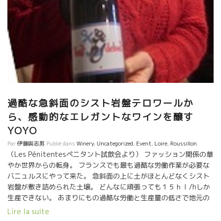
過酷な急斜面のシスト岩盤テロワールか
ら、感動的なエレガントなワインを醸す
YOYO
Par
伊藤與志男
Publié dans
Winery
,
Uncategorized
,
Event
,
Loire
,
Roussillon
（Les Pénitentesペニタント試飲会より） ファッション関係の華
やか世界からの転身。 フランスでも最も過酷な労働作業が必要な
バニュルスにやって来た。 急斜面の上に土がほとんどなくシスト
岩盤が敷き詰められた土壌。 どんなに頑張っても１５ｈｌ/hしか
生産できない。 あまりにもの過酷な労働と生産量の低さで地元の
栽培者で後継者が最もいない地域でもある。 そんな過酷な場所に
Lire la suite
女一人でやって来て、今まで存在しなかったエレガントなトビッ