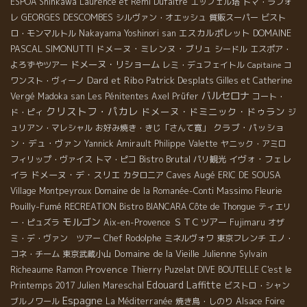
ESPOA Shinkawa
Laurence et Rémi Dufaitre
エッフェル塔
トマ・ラフォ
GEORGES DESCOMBES
レ
シルヴァン・オエッシュ
質販スーパー
ビスト
エスカルポレット
DOMAINE
ロ・モンマルトル
Nakayama Yoshinori san
PASCAL SIMONUTTI
ドメーヌ・ミレンヌ・ブリュ
シードル
エスポア・
ドメーヌ・リショーム
よろずやツアー
レミ・デュフェイトル
コ
Capitaine
Dard et Ribo
Patrick Desplats
ワンスト・ヴィーノ
Gilles et Catherine
バルセロナ
Vergé
Madoka san
Les Pénitentes
Axel Prüfer
コート・
クリストフ・パカレ
ドメーヌ・ドミニック・ドゥラン
ド・ピィ
ジ
クラブ・パッショ
ュリアン・マレシャル
お好み焼き・きじ「さんて寛」
ン・デュ・ヴァン
Yannick Amirault
Philippe Valette
ヤニック・アミロ
Bistro Brutal
イヴォ・フェレ
フィリップ・ヴァイス
トマ・ピコ
パリ観光
イラ
ドメーヌ・デ・スリエ
Caves Augé
カタロニア
ERIC DE SOUSA
Massimo
Fleurie
Village Montpeyroux
Domaine de la Romanée-Conti
Pouilly-Fumé
RECREATION
Bistro BIANCARA
Côte de Thongue
ティエリ
モルゴン
ＳＴＣツアー
ー・ピュズラ
Aix-en-Provence
Fujimaru
オザ
ミ・デ・ヴァン ツアー
Chef Rodolphe
ミネルヴォワ
東京フレンチ
エノ・
Domaine de la Vieille Julienne
コネ・チーム
東京武蔵小山
Sylvain
Provence
Richeaume
Ramon
Thierry Puzelat
DIVE BOUTELLE
C'est le
Edouard Laffitte
Printemps 2017
Julien Mareschal
ビストロ・シャン
Espagne
ブルノワール
La Méditerranée
焼き鳥・しのり
Alsace Foire