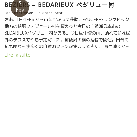
3
BEZIERS – BEDARIEUX ベダリュー村
Fév
Par
Lucas Morvan
Publié dans
Event
さあ、BEZIERS から山にむかって移動、FAUGERESラングドック
地方の銘醸フォジェール村を超えると今日の自然派見本市の
BEDARIEUXベダリュー村がある。今日は生憎の雨、晴れていれば
外のテラスでやる予定だった。郵便局の横の建物で開催。田舎街
にも関わらず多くの自然派ファンが集まってきた。 最も遠くから
の参加のDomaine Gérard Schueller＊ドメーヌ・ジェラール・シ
Lire la suite
ュレールのブルノ・シュレール＊BRUNO SCHUELLERが入口の真
正面に陣取っていた。2014,2015年と２年連続で収穫量が半分以
下という厳しい状況の中、１４年産を３CUVEESを持ってきてい
た。素晴らしく酸が乗ってスカットしたPINOT BLANC, RIESLING
は最高だ。昨日、ブジーグ村で生牡蠣を３ケース買った。その牡
蠣に合わせたい。 ブルノの横には、がっちりした体格のフィリ
ップ・ヴァレット＊PHILIPPE VALLETTEがいた。体格と同じよう
にパワフルなスタイルのシャルドネだ。MRムッシュ・ミネラルと
呼びたくなる程ミネラリーな素晴らしいワイン質。 これも、カキ
に合わせたいシャルドネだ。 涙が流れそうになる程の醸造家が
集合している。ルシオン地方からははLES FOULARDS ROUGES＊
レ・フラール・ルージュのJEAN FRANCOIS NICK＊ジェン・フラ