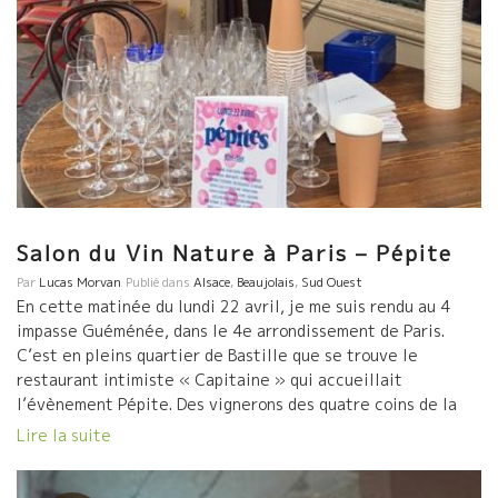
Salon du Vin Nature à Paris – Pépite
Par
Lucas Morvan
Publié dans
Alsace
,
Beaujolais
,
Sud Ouest
En cette matinée du lundi 22 avril, je me suis rendu au 4
impasse Guéménée, dans le 4e arrondissement de Paris.
C’est en pleins quartier de Bastille que se trouve le
restaurant intimiste « Capitaine » qui accueillait
l’évènement Pépite. Des vignerons des quatre coins de la
France se sont réunis pour partager un moment convivial
Lire la suite
orienté vers […]