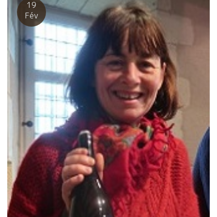
19
Fév