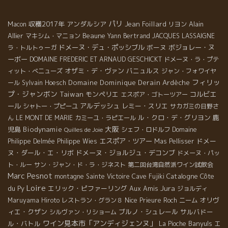
パリ
収穫2017年
アンダルシア
Jean Foillard
Alain
Macon
リヨン
Allier
Beaune
マキシム・マニョン
Yann Bertrand
JACQUES LASSAIGNE
ドメーヌ・デュ・ポッシブル
ボーヌ
ボジョレー・ヌ
ラ・トルトゥーガ
ーボー
DOMAINE FREDERIC ET ARNAUD GESCHICKT
ドメーヌ・ラ・プテ
オザミ・デ・ヴァン
バニュルス
ィット・べニューズ
ジャン・フォワイヤ
フィリッ
Domaine Dominique Derain
Ardèche
ール
Sylvain Hoesch
プ・ジャンボン
Taiwan
モンペリエ
コルビエ
エスポア・ゴトーツアー
ール
アルデッシュ
レミー・スリエ
シャトー・プピーユ
サカガミの日野さ
ル・クロ・デ・グリヨン
鹿
ん
LE MONT DE MARIE
カミーユ・ラピエール
大阪
児島
Biodynamie
シェフ・ロドルフ
Domaine
Quilles de Joie
エスポア・ツアー
ドメー
Philippe Delmée
Philippe Wies
Mas Pellisser
ヌ・ダール・エ・リボ
ドメーヌ・ジョルジュ・デコンブ
ドメーヌ・パッ
ト・ルー
サン・ジャン・ド・ラ・ジネスト
第二回台湾自然派ワイン試飲会
Marc Pesnot
Catalogne
Côte
montagne Sainte Victoire
Cave Fujiki
Loire
Jura
du Py
エリック・ピファーリング
Aux Amis
ジョルディ
Nice
オリヴ
Maruyama Hiroto
レストラン・グラン８
Prieure Roch
ニーム
ィエ・クザン
ブルノ・シュレール
サルバドー
シルヴァン・リショーム
ワイン見本市「アンディジェンヌ」
ル・バトル
Banyuls
La Pioche
エ