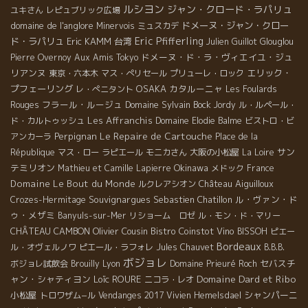
ルシヨン
ジャン・クロード・ラパリュ
ユキさん
レピュブリック広場
domaine de l'anglore
ドメーヌ・ジャン・クロー
Minervois
ミュスカデ
Eric Pfifferling
ド・ラパリュ
Eric KAMM
台湾
Julien Guillot
Glouglou
ドメーヌ・ド・ラ・ヴィエイユ・ジュ
Pierre Overnoy
Aux Amis Tokyo
リアンヌ
エリック・
東京・六本木
マス・ぺリセール
プリューレ・ロック
プフェーリング
OSAKA
カタルーニャ
レ・ぺニタント
Les Foulards
フラール・ルージュ
Domaine Sylvain Bock
Rouges
Jordy
ル・ルペール・
Les Affranchis
ド・カルトゥッシュ
Domaine Elodie Balme
ビストロ・ビ
Le Repaire de Cartouche
Perpignan
アンカーラ
Place de la
サン
République
マス・ロー
ラピエール
モニカさん
大阪の小松屋
La Loire
テミリオン
Okinawa
Mathieu et Camille Lapierre
メドック
France
Domaine Le Bout du Monde
Château Aiguilloux
ルクレアシオン
Souvignargues
Sebastien Chatillon
ル・ヴァン・ド
Crozes-Hermitage
ゥ・メザミ
Banyuls-sur-Mer
リショーム ロゼ
ル・モン・ド・マリー
CHÂTEAU CAMBON
Olivier Cousin
Bistro Coinstot Vino
BISSOH
ピエー
Bordeaux
ル・オヴェルノワ
ピエール・ラフォレ
Jules Chauvet
B.B.B.
ボジョレ
セバスチ
ボジョレ試飲会
Brouilly
Lyon
Domaine Prieuré Roch
Domaine Dard et Ribo
ャン・シャティヨン
Loïc ROURE
ニコラ・レオ
小松屋
シャンパーニ
トロワザム−ル
Vendanges 2017
Vivien Hemelsdael