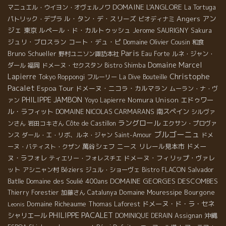
DOMAINE L'ANGLORE
マニュエル・ウイヨン・オヴェルノワ
La Tortuga
Angers
アン
ル・タン・デ・スリーズ
パトリック・デプラ
ビオディナミ
ジェ
東京
ルペール・ド・カルトゥッシュ
Jerome SAURIGNY
Sakura
ジュリ・ブロスラン
コート・デュ・ピ
Domaine Olivier Cousin
和食
Paris
Bruno Schueller
野村ユニソン諏訪本社
Eau Forte
ルネ・ジャン・
Domaine Marcel
ダール
福岡
ドメーヌ・セクスタン
Bistro Shimba
Christophe
Lapierre
Tokyo Roppongi
フルーリー
La Dive Bouteille
Pacalet
Espoa Tour
ドメーヌ・ニコラ・カルマラン
ムーラン・ナ・ヴ
PHILIPPE JAMBON
Nomura Unison
エドゥワー
ァン
Yoyo
Lapierre
ル・ラフィット
DOMAINE NICOLAS CARMARANS
南スペイン
シルヴァ
ラングロール
ンさん
岩田コキさん
Côte de Castillon
エクサン・プロヴァ
ブルゴーニュ
ンス
ダール・エ・リボ、ルネ・ジャン
Saint-Amour
ドメ
萬谷シェフ
ニース
リレール見本市
ドメー
ーヌ・バティスト・クザン
ヌ・ラフォレ
ドメーヌ・フィリップ・ヴァレ
ティエリー・フォレスチエ
ット
Salvador
アシニャン村
Béziers
ジュル・ショーヴェ
Bistro FLACON
DOMAINE GEORGES DESCOMBES
Batlle
Domaine des Soulié 400ans
Domaine Mouressipe
Bourgone
Thierry Forestier
加藤さん
Catalunya
Domaine Richeaume
ドメーヌ・ド・ラ・セネ
Thomas Laforest
Leonis
PHILIPPE PACALET
シャリエール
沖縄
DOMINIQUE DERAIN
Assignan