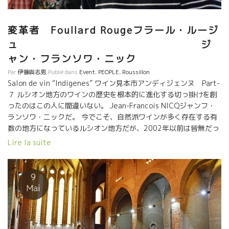
変革者 Foullard Rougeフラール・ルージ
ュ ジ
ャン・フランソワ・ニック
Par
伊藤與志男
Publié dans
Event
,
PEOPLE
,
Roussillon
Salon de vin “Indigenes” ワイン見本市アンディジェンヌ Part-
７ ルシオン地方のワインの歴史を根本的に進化する切っ掛けを創
ったのはこの人に間違いない。 Jean-Francois NICQジャンフ・
ランソワ・ニックだ。 今でこそ、自然派ワインが多く存在する有
数の地方になっているルシオン地方だが、2002年以前は皆無だっ
た。 南ローヌの農協CAVE ESTEZARGUEカーヴ・エステザルグで
Lire la suite
醸造長をやっていたジャン・フランソワが2002年にこの地にやっ
て来てルシオンの歴史が変わった。 当時、このルシオンでは、濃
厚でアルコールが強いワインしか存在しなかった。 殆どの蔵がま
9
だVIN DOUX NATUREL酒精強化ワインを中心に造っていた。 濃厚
Mai
さ、アルコールの高さ、甘さ、すべてが時代遅れになって、売れ
ずに八方塞がりのルシオン地方だった。 2000年初期から世の中の
人達が求める味覚が大きく変化した。 料理の世界でも同じだっ