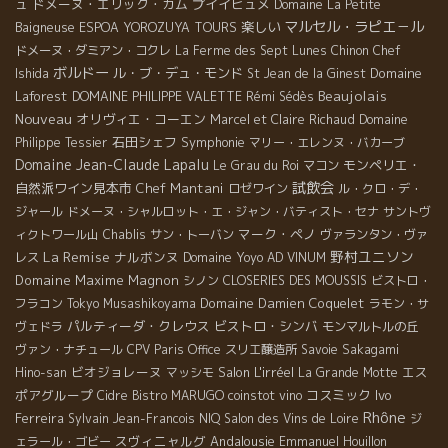
ュ
ドメーヌ・エリック・カム
プイイヒュメ
Domaine La Petite
マルセル・ラピエ－ル
楽しい
Baigneuse
ESPOA YOROZUYA TOURS
ドメーヌ・ダミアン・コクレ
La Ferme des Sept Lunes
Chinon
Chef
ボルドー
ル・ブ・デュ・モンド
Domaine
Ishida
St Jean de la Ginest
Beaujolais
Laforest
DOMAINE PHILIPPE VALETTE
Rémi Sédès
Nouveau
オリヴィエ・コーエン
Marcel et Claire Richaud
Domaine
石田シェフ
Symphonie
Philippe Tessier
マリー・エレンヌ・バカーブ
Domaine Jean-Claude Lapalu
モンペリエ・
Le Grau du Roi
マコン
試飲会
自然派ワイン見本市
Chef Mantani
ロゼワイン
ル・クロ・デ・
ジャール
ドメーヌ・シャルロット・エ・ジャン・バティスト・セナ
サントヴ
マーク・ペノ
ィクトワール山
Chablis
サン・トーバン
ヴァランタン・ヴァ
La Remise
野村ユニソン
ナルボンヌ
Domaine Yoyo
レス
AD VINUM
Domaine Maxime Magnon
シノン
CLOSERIES DES MOUSSIS
ビストロ・
Domaine Damien Coquelet
フラコン
Tokyo Musashikoyama
ラモン・サ
パルティーダ・クレウス
ビストロ・シンバ
ヴェドラ
モンマルトルの丘
ヴァン・ナチュール
CPV Paris Office
スリエ醸造所
Savoie
Sakagami
ビオジョレーヌ
Salon L'irréel
エス
Hino-san
マッシモ
La Grande Motte
ポアグループ
コスミック
Ivo
Cidre
Bistro MARUGO
coinstot vino
Rhône
Ferreira
Sylvain
Jean-Francois NIQ
Salon des Vins de Loire
ジ
スヴィニャルグ
Andalousie
ェラール・ゴビー
Emmanuel Houillon