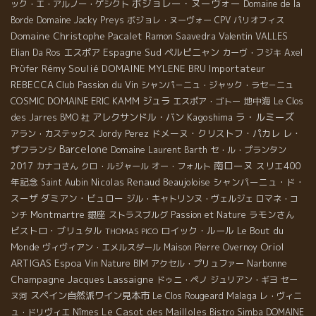
ボジョレー・ヌーヴォー
ック・エ・アルノー・ゲシクト
Domaine de la
Borde
Domaine Jacky Preys
ボジョレ・ヌーヴォー
CPV パリオフィス
Domaine Christophe Pacalet
Valentin VALLES
Ramon Saavedra
エスポア
Espagne Sud
ペルピニャン
Elian Da Ros
カーヴ・フジキ
Axel
Rémy Soulié
DOMAINE MYLENE BRU
Importateur
Prϋfer
REBECCA
Club Passion du Vin
シャンパ－ニュ・ジャック・ラセ－ニュ
COSMIC
DOMAINE ERIC KAMM
ジュラ
地中海
エスポア・ゴトー
Le Clos
ラ・ルミーズ
アレクサンドル・バン
Kagoshima
des Jarres
BMO 社
ドメーヌ・クリストフ・パカレ
レ・
アラン・カステックス
Jordy Perez
Barcelone
ザフランシ
Domaine Laurent Barth
セ・ル・プランタン
南ローヌ
スリエ400
2017
カナコさん
クロ・ルジャール
オー・フォルト
年記念
Nicolas Renaud
Beaujoloise
シャンパーニュ・ド・
Saint Aubin
スーザ
ダミアン・ビュロー
ジル・キャトリンヌ・ヴェルジェ
ロマネ・コ
Montmartre
銀座
ラモンさん
ンチ
ストラスブルグ
Passion et Nature
ビストロ・ブリュタル
ロイック・ルール
Le Bout du
THOMAS PICO
Oriol
Monde
ヴィヴィアン・エメルスダール
Maison Pierre Overnoy
ARTIGAS
Espoa
Narbonne
Vin Nature BIM
アクセル・プリュファー
Champagne Jacques Lassaigne
ドゥニ・ペノ
ジュリアン・ギヨ
セー
スペイン自然派ワイン見本市
Malaga
ヌ河
Le Clos Rougeard
レ・ヴィニ
Le Casot des Mailloles
ュ・ドリヴィエ
Nîmes
Bistro Simba
DOMAINE