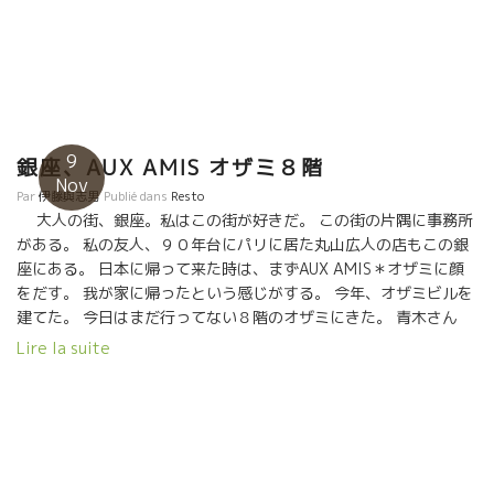
持つトーマ。４年目を迎えて品質も一段と上がって来た。濃縮感
較しても全く遜色ない素晴らしい醸造元のワインがズラリとなら
を保ちながらもビュバビリテ飲みやすさを備えている。マニフィ
んでいる。 いやパリより凄いワインある。特に南仏の自然派に関
ック。 ルシオン地方は小規模でありながらPASSIONで溢れてい
してはPassion et Natureの方が勝っている。 私の大好きな南仏
る若手醸造家の宝庫だ。DOMAINE RIVATON＊ドーメヌ・リヴァ
ルシオンのジャンフランソワ・ニックのLes Foulards Rougesフ
トンのFrédéric＊フレデリック・リヴァトンもその一人。ルシオ
ラール・ルージュがほぼ全キューヴェが揃っている。 流石だ。ジ
ン地方は海沿地区と山間部地区のふたつに分かれている。リヴァ
ャンフランソワ・ニックはルシオン地方を革命的に変えた人物
トンは山間部のラ・トゥール・ド・フランスと云う小さな村にあ
9
だ。 ジャンフランソワ・ニックの伴侶のYOYOさんのワインもあ
銀座、AUX AMIS オザミ８階
る。１００歳級の世界遺産級の葡萄木が沢山残っている。 土壌は
Nov
り。 そして、ジャンフランソワ・ニックの親友でもあり、今では
シストだ。どんなに葡萄が熟しても酸、フレッシュ感を残してく
Par
伊藤與志男
Publié dans
Resto
世界的な人気ワインになってしまったエリック・プフェーリング
大人の街、銀座。私はこの街が好きだ。 この街の片隅に事務所
れる。真っ直ぐなスカットしたミネラル感だ。リヴァトンの白
のラングロールまで揃っている。 パリでもなかなか手に入らない
がある。 私の友人、９０年台にパリに居た丸山広人の店もこの銀
BLANC BECブラン・ベック１４は古木のマカブ、カリニャン・ブ
ワインだ。 旅先の移動中に、駅でこんなワインを飲めるなんて、
座にある。 日本に帰って来た時は、まずAUX AMIS＊オザミに顔
ラン、グルナッシュ・グリというまさにルシオン独特の品種構
夢のようだ。 小松屋は凄い！！ 感謝！であります。 ヒロヨさん
をだす。 我が家に帰ったという感じがする。 今年、オザミビルを
成。恐ろしいまでにシストの真っ直ぐなミネラル感がある。シス
が笑顔で迎えてくれました。 わかりやすい自然派ワインの説明
建てた。 今日はまだ行ってない８階のオザミにきた。 青木さん
ト・ジュースと云ってよい。赤のVIEILLES BOUILLESヴィエイ
POP Passion et Natureパッション・エ・ナチュールの店内に
が、笑顔で対応してくれた。 季節がらボジョレ・ヌーヴォー、
ユ・ブイィもシスト土壌の良さをタップリ備えた逸品だ。カリニ
Lire la suite
は、至る所に、自然派ワインとは？ わかりやすく説明文が書かれ
Jean Foillard＊ジャン・フォワラールをサービスしてくれた。 ジ
ャンとシスト土壌のマリアージは他では見られないスカットした
ている。 偶然この店に入った人には、自然派ワインという言葉自
ャンの熟練技、流石だ。ブレのない美味しさ。 料理も繊細で美味
ミネラル感が味わえる。 LE CASOT DES MAILLOLES＊ル・カ
体知らない人が多い、何とか自然派ワインのことを、分かっても
しい。 Wagyu – Boeuf japonais オザミの和牛は美味しい。 フラ
ソ・デ・マイヨル ルシオン地方の海沿い地区を代表するのはバニ
らおうとの努力には、頭が下がる思いです。感謝！感謝！
ール・ルージュのグラヌーズを開けた。 素晴らしいマリアージだ
ュルス村だ。スペイン国境の小型ニースのような美しい海岸の
った。 Que c’est bon. On a ouvert Les Glaneuses de chez
村。バニュルスと云えばカソ・ド・マイヨルだ。昨年、アラン・
Foulard Rouge. Magnifique mariage. Jean François Nicq＊ジャ
カステックから引継いだJORDY PEREZ＊ジョルディ・ペレズがい