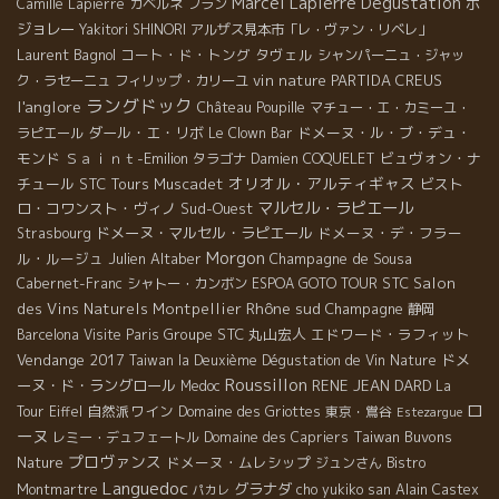
Marcel Lapierre
Dégustation
ボ
Camille Lapierre
カベルネ フラン
ジョレー
Yakitori SHINORI
アルザス見本市「レ・ヴァン・リベレ」
Laurent Bagnol
コート・ド・トング
タヴェル
シャンパーニュ・ジャッ
vin nature
PARTIDA CREUS
ク・ラセーニュ
フィリップ・カリーユ
ラングドック
l'anglore
Château Poupille
マチュー・エ・カミーユ・
ダール・エ・リボ
ドメーヌ・ル・ブ・デュ・
ラピエール
Le Clown Bar
モンド
Ｓａｉｎｔ-Emilion
ビュヴォン・ナ
タラゴナ
Damien COQUELET
オリオル・アルティギャス
チュール
STC Tours
Muscadet
ビスト
マルセル・ラピエール
ロ・コワンスト・ヴィノ
Sud-Ouest
ドメーヌ・マルセル・ラピエール
ドメーヌ・デ・フラー
Strasbourg
Morgon
ル・ルージュ
Julien Altaber
Champagne de Sousa
STC
Salon
Cabernet-Franc
シャトー・カンボン
ESPOA GOTO TOUR
Rhône sud
des Vins Naturels Montpellier
Champagne
静岡
Groupe STC
丸山宏人
エドワード・ラフィット
Barcelona
Visite Paris
Vendange 2017
ドメ
Taiwan la Deuxième Dégustation de Vin Nature
Roussillon
ーヌ・ド・ラングロール
RENE JEAN DARD
Medoc
La
ロ
自然派ワイン
Tour Eiffel
Domaine des Griottes
東京・鴬谷
Estezargue
ーヌ
Taiwan Buvons
レミー・デュフェートル
Domaine des Capriers
プロヴァンス
Nature
ドメーヌ・ムレシップ
ジュンさん
Bistro
Languedoc
グラナダ
Montmartre
cho yukiko san
Alain Castex
パカレ