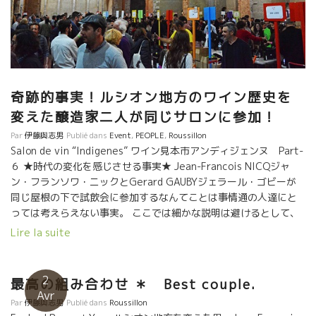
た。 濃厚なスタイルから繊細さ、フィネス（上品さ）へと一般レ
ベルで本格的に変化していた。 当然のごとくワインに求められる
方向性も変化して来た時期だった。 そこにジャン・フランソワ・
ニックがこのルシオンに登場。 灼熱の太陽を栽培でコントロール
して、自然派の特徴であるセミMC(マセラッション・カルボニッ
ク醸造)を駆使して、色もアルコールも軽めで、繊細で、上品な果
実味豊かなワインをここルシオンで造りあげた人物だ。 彼の成功
奇跡的事実！ルシオン地方のワイン歴史を
を見て多くの若者達がここルシオンにやって来て、ジャン・フラ
変えた醸造家二人が同じサロンに参加！
ンソワ・ニックの教えを受けることになった。 ジャン・フランソ
Par
伊藤與志男
Publié dans
Event
,
PEOPLE
,
Roussillon
ワ・ニック学校と言っても過言ではなかった。 こうしてルシオン
Salon de vin “Indigenes” ワイン見本市アンディジェンヌ Part-
地方が自然派ワインの一大産地となった。
６ ★時代の変化を感じさせる事実★ Jean-Francois NICQジャ
ン・フランソワ・ニックとGerard GAUBYジェラール・ゴビーが
同じ屋根の下で試飲会に参加するなんてことは事情通の人達にと
っては考えらえない事実。 ここでは細かな説明は避けるとして、
水と油ほど違う二人。 変な意味は全くないけど、あらゆる意味で
Lire la suite
本当に接点が全くなかった二人。 生き方も考え方もすべてが違う
二人。 それが今回、この二人が同じ試飲会に参加しているのを見
て、時代が変わりつつあるな、と感じた。 と何かを感じたのは、
2
最高の組み合わせ ＊ Best couple.
私だけではないだろう。 自然派という概念が必要ではない時代が
Avr
Par
伊藤與志男
Publié dans
Roussillon
来ているのを感じる。 その方が、多くの醸造家を結びつけること