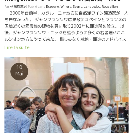
Par
伊藤與志男
Publié dans
Espagne
,
Winery
,
Event
,
Languedoc
,
Roussillon
2000年台前半、カタルーニャ地方に自然派ワイン醸造家が一人
も居なかった。 ジャンフランソワは果敢にスペインとフランスの
国境近くの元農協の建物を買い取り2002年に醸造所を設立。 以
後、ジャンフランソワ・ニックを追うように多くの若者達がここ
ルシオン地方にやって来た。 惜しみなく栽培・醸造のアドバイス
をして彼らを育てた。 比較的、無口で謙虚な人間性のジャンフラ
Lire la suite
ンソワは師とか先生と言われるのが嫌い。 家族のように、必要な
時に必要な事をドンピシャリとアドバイスする。 例えそれが困難
なことでも、必要な事は真っ直ぐに伝える。 自分自身が色々な困
10
難を乗り越えてやってきたから躊躇はしない。 だからこそ、皆か
Mai
ら尊敬される。 次世代のカタルーニャ地方の自然派のリーダーに
なるであろうこの二人も自分のワインを ジャンフランソワ・ニッ
クに飲んでもらって意見を聞きたくてジャンフランソワのテーブ
ルにやって来る。 オリオル・アルティギャスOriol・Artigas、コ
スミックCosmicのサルバドール。 今は息子も娘も醸造元に加
わって充実した仕事が可能となっている。 ワインの品質は、細か
い作業の積み重ね。毎年100%やりたいことができる年は少ない。
人が加われば色んなことが可能になる。 このレベルになるとプラ
ス・アルファは大きな改良要素になる。 フランスでは単なる従業