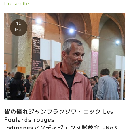
壌のどこまでも伸びてくる透明感のあるミネラル。 その周りを心
Lire la suite
地よい果実味が優しく包み込んでいる。 勿論、爽やかな酸も南仏
のワインとは思えないフレッシュさ。 絶品ばかり！！ 今、次なる
世代が一緒に働いている。この類まれな“技”を継承できる準備も進
10
行中。 そして、ベテランの技は今も進化中！！ Fridaフリダは
Mai
除梗しての醸造。 セミ・カルボ醸造では表現できない違うテロワ
ールを魅せてくれている。 ジャン・フランソワの深さが滲みでて
いる一本だ。 (問合せはBMO社、飲みたい人はトロワ・ザム
ール・恵比寿にて)
皆の憧れジャンフランソワ・ニック Les
Foulards rouges
Indigenesアンディジェンヌ試飲会 -No3