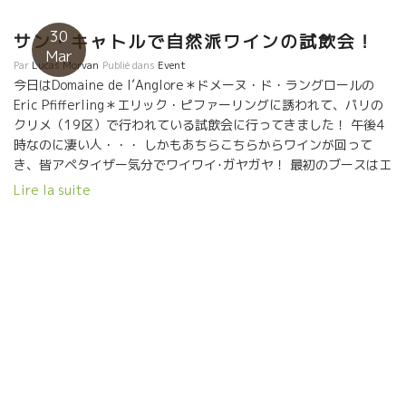
Rouges, Jean François Nicq (ルシヨン) 誰もが認めるルシオン
地方の最高峰！トップ・オブ・ザ・トップ自然派ワイン！ […]
30
サン・キャトルで自然派ワインの試飲会！
Mar
Par
Lucas Morvan
Publié dans
Event
今日はDomaine de l’Anglore＊ドメーヌ・ド・ラングロールの
Eric Pfifferling＊エリック・ピファーリングに誘われて、パリの
クリメ（19区）で行われている試飲会に行ってきました！ 午後4
時なのに凄い人・・・ しかもあちらこちらからワインが回って
き、皆アペタイザー気分でワイワイ･ガヤガヤ！ 最初のブースはエ
マニュエル・ラセーニュ/ Emmanuel Lassaigneのシャンパーン！
Lire la suite
レ・ヴィンニュ・ド・モンギュ2007 / Les Vignes de
Montgueux は爽やかなりんごや柑橘類の香り！繊細な泡と真っ直
ぐな酸味がとても綺麗な味わいを生み出しています！ そしてル・
コテ / Le Cotet は区画の名前を付けたキュベ。ノワゼットやくる
み系の香りが漂いより複雑感が！ そして私が大好きな レ・コリン
ヌ・アンスピレ2006 / Les Collines Inspirées。8ヶ月間熟成し
た2006年と2000年のブドウをブレンドし、トーストのような香
りが美味しい！真っ直ぐで繊細な味が大好き！ 最後にはメチャ複
雑感が感じられる ミレジメ･ワイン2002 / Millésime 2002。こ
れは熟した梨やバターの香り、最後にはコショウなどのスパイシ
ー感もあり、ファンが多いシャンパーンです！ 次は髪の毛がいつ