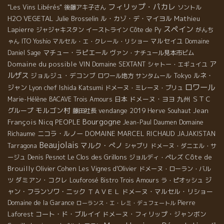
フィリップ・パカレ
"Les Vins Libérés"
後藤アキ子さん
ソントル
H2O VEGETAL
Julie Brosselin
ル・カゾ・デ・マイヨル
Mathieu
スペイン
Lapierre
ジャジャキスタン
イーストライン
Côte de Py
がんち
マルセイユ
ゃん
ITO Yoshio
マルセル・エ・クレール・リショー
Domaine
マチュー・ラピエール
Daniel Sage
ヴァン・ナチュール見本市ビム
ア
Domaine du possible
VIN
Domaine SEXTANT
シャトー・エギュイユ
ルザス
ジョルジュ・デコンブ
Tokyo
ルネ・
ロワール地方
サンタムール
ロワール
ジャン
Lyon chef Ishida Katsumi
ドメーヌ・ミレーヌ・ブリュ
日本
ドメーヌ・ヨヨ
九州
ＳＴＣ
Marie-Hélène BACAVE
Trois Amours
モルゴン村
グループ
vendange 2019
Jean
藤田社長
Herve Souhaut
Bourgogne
François Nicq
PEOPLE
Domaine
Jean-Paul Daumen
Richaume
ニコラ・ルノー
DOMAINE MARCEL RICHAUD
JAJAKISTAN
Beaujolais
マルク・ぺノ
Tarragona
シャブリ
ドメーヌ・ダニエル・サ
Le Clos des Grillons
Côte de
ージュ
Denis Pesnot
ジョルディ・ペレズ
Brouilly
Olivier Cohen
Les Vignes d'Olivier
ドメーヌ・ローラン・バル
ダミアン・コクレ
ジ
ツ
Louforosé
Bistro Trois Amours
ラ・ピオッシュ
ャン・フランソワ・ニック
ＴＡＶＥＬ
ドメーヌ・マルセル・リショー
Domaine de la Garance
Pierre
ローランス・エ・レミ・デュフェートル
コート・ド・ブルイイ
ドメーヌ・フィリップ・ジャンボン
Laforest