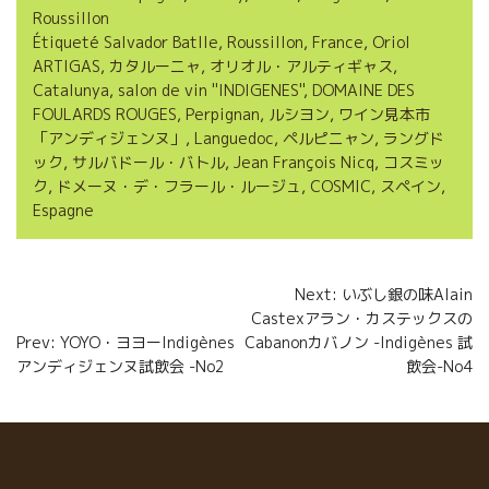
b
t
l
a
Roussillon
o
e
g
Étiqueté
Salvador Batlle
,
Roussillon
,
France
,
Oriol
ARTIGAS
,
カタルーニャ
,
オリオル・アルティギャス
,
o
r
e
Catalunya
,
salon de vin ''INDIGENES''
,
DOMAINE DES
FOULARDS ROUGES
,
Perpignan
,
ルシヨン
,
ワイン見本市
k
r
「アンディジェンヌ」
,
Languedoc
,
ペルピニャン
,
ラングド
ック
,
サルバドール・バトル
,
Jean François Nicq
,
コスミッ
ク
,
ドメーヌ・デ・フラール・ルージュ
,
COSMIC
,
スペイン
,
Espagne
Navigation
Next: いぶし銀の味Alain
Castexアラン・カステックスの
de
Prev: YOYO・ヨヨーIndigènes
Cabanonカバノン -Indigènes 試
l’article
アンディジェンヌ試飲会 -No2
飲会-No4