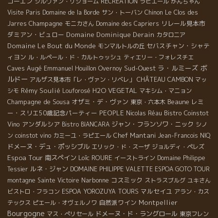
コーエン
シルヴァン・リショーム
RECREATION
ラピエール
がんちゃん
Visite Paris
Domaine de la Borde
サン・トーバン
Chinon
Le Clos des
Champagne
リレール見本市
Jarres
モニカさん
Domaine des Capriers
ダミアン・ビュロー
Domaine Dominique Derain
カタロニア
Domaine Le Bout du Monde
セバスチャン・シャテ
モンマルトルの丘
ィヨン
ル・ルペール・ド・カルトゥッシュ
ティエリー・フォレスチエ
ラ・ルミーズ
ボ
Caves Augé
Sud-Ouest
Emmanuel Houillon Overnoy
ルドー
CHÂTEAU CAMBON
アルザス見本市「レ・ヴァン・リベレ」
マッ
Rémy Soulié
H2O VEGETAL
シモ
Louforosé
マキシム・マニョン
Champagne de Sousa
オザミ・デ・ヴァン
Beaune
レミ
東京・六本木
ー・スリエ50歳記念パーティー
PEOPLE
Bistro Coinstot
Nicolas Réau
Vino
アンダルシア
ジャン・フランソワ・ニック
Bistro BIANCARA
シノ
Chef Mantani
ン
coinstot vino
カミーユ・ラピエール
Jean-Francois NIQ
ドメーヌ・デュ・ポッシブル
エリック・ド・スーザ
ジョルディ・ペレズ
Espoa Tour
南スペイン
Loïc ROURE
イーストライン
Domaine Philippe
ルネ・ジャン
Tessier
DOMAINE PHILIPPE VALETTE
ESPOA GOTO TOUR
Narbonne
コスミック
montagne Sainte Victoire
ストラスブルグ
ユキさん
マルセイユ
ビストロ・フラコン
ESPOA YOROZUYA TOURS
アラン・カス
自然派ワイン
Montpellier
テックス
ピエール・オヴェルノワ
Bourgogne
ドメーヌ・ド・ラングロール
マス・ぺリセール
東京フレン