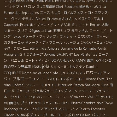
Marc Pesnot
フ
Ｌ
RENE JEAN DARD
Lyon
カナコさん
カーヴ・フジキ
ィリップ・パカレ
スリエ醸造所
Chef Rodolphe
焼き鳥・しのり
La
ニース
ビストロ・コワンス
Ferme des Sept Lunes
シェフ・ロドルフ
ト・ヴィノ
Aux Amis
タラゴナ
Aix-en-Provence
ビストロ・マルゴ
大阪
ル・ヴァン・ドゥ・メザミ
Ｓａｉｎｔ-Emilion
Cabernet-Franc
Dégustation
レミー・スリエ
石田シェフ
ラモンさん
コート・ド・ト
ング
Tokyo
ドメーヌ・フィリップ・ヴァレット
コワンスト・ヴィーノ
カタルーニャ
ドメーヌ・デ・フラール・ルージュ
シャンパ－ニュ・ジャ
ック・ラセ－ニュ
Trois Amours
Domaine de la Romanée-Conti
pépite
ＳＴＣグループ
Jerome SAURIGNY
ローラ
Assignan
Les Pénitentes
ン・バニョル
DOMAINE ERIC KAMM
東京
スペイン自
コート・ド・ピィ
Beaujolais
然派ワイン見本市
ドメーヌ・セクスタン
Damien
ロワール
アン
Domaine du possible
COQUELET
ミュスカデ
Leonis
ブルゴーニュ
ジェ
オー・フォルト
エスポア・ゴトー
Alsace Foire "Les
Jura
南
Vins Libérés"
シャトー・エギュイユ
Minervois
Ramon Saavedra
ローヌ
ドメーヌ・ジョルジュ・デコンブ
ドメーヌ・ジェラー
マコン
ル・シュレール
シャンパーニュ・ド・スーザ
Valentin VALLES
サカガミ
プイイヒュメ
の日野さん
ジェラール・ゴビー
Bistro Chambre Noir
Tokyo
サンテミリオン
アレクサンドル・バン
Roppongi
Thierry Forestier
Olivier Cousin
ボジョレー
ダール・エ・リボ
パルティー
Elian Da Ros