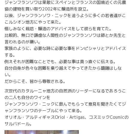
ジャンフランソワは果敢にスペインとフランスの国境近くの元農
協の建物を買い取り2002年に醸造所を設立。
以後、ジャンフランソワ・ニックを追うように多くの若者達がこ
こルシオン地方にやって来た。
惜しみなく栽培・醸造のアドバイスをして彼らを育てた。
比較的、無口で謙虚な人間性のジャンフランソワは師とか先生と
言われるのが嫌い。
家族のように、必要な時に必要な事をドンピシャリとアドバイス
する。
例えそれが困難なことでも、必要な事は真っ直ぐに伝える。
自分自身が色々な困難を乗り越えてやってきたから躊躇はしな
い。
だからこそ、皆から尊敬される。
次世代のカタルーニャ地方の自然派のリーダーになるであろうこ
の二人も自分のワインを
ジャンフランソワ・ニックに飲んでもらって意見を聞きたくてジ
ャンフランソワのテーブルにやって来る。
オリオル・アルティギャスOriol・Artigas、コスミックCosmicの
サルバドール。