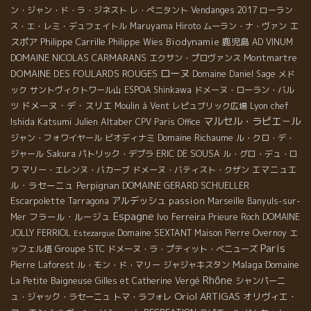
ン・ジャン・ド・ラ・ジネスト
レ・ぺニタント
Vendanges 2017
ローラン
エ
ス・エ・レミ・デュフェイトル
Maruyama Hiroto
ムーラン・ナ・ヴァン
スポア
Philippe Carrille
Biodynamie
鹿児島
Philippe Wies
AD VINUM
DOMAINE NICOLAS CARMARANS
Montmartre
エクサン・プロヴァンス
ローヌ
DOMAINE DES FOULARDS ROUGES
Domaine Daniel Sage
メド
ック
サントヴィクトワール山
ESPOA Shinkawa
ドメーヌ・ローラン・バル
ドメーヌ・デ・スリエ
Lyon chef
ツ
Moulin à Vent
レピュブリック広場
マルセル・ラピエ－ル
Ishida Katsumi
Julien Altaber
CPV Paris Office
Domaine Richaume
ジャン・フォワイヤール
ビオディナミ
ル・クロ・デ・
ジャール
Sakura
パトリック・デプラ
ERIC DE SOUSA
ル・グロ・デュ・ロ
エマニュエ
ワ
マリー・エレンヌ・バカーブ
ドメーヌ・バティスト・クザン
ル・ラセーニュ
Perpignan
DOMAINE GERARD SCHUELLER
Escarpolette
アルデッシュ
passion
Tarragona
Marseille
Banyuls-sur-
Espagne
フラール・ルージュ
Ivo Ferreira
Mer
Prieure Roch
DOMAINE
JOLLY FERRIOL
Domaine SEXTANT
Maison Pierre Overnoy
エ
Estezargue
Paris
Groupe STC
ッフェル塔
ドメーヌ・ラ・プティット・べニューズ
Malaga
Pierre Laforest
ル・モン・ド・マリー
ジャジャキスタン
Domaine
Rhône
La Petite Baigneuse
Gilles et Catherine Vergé
シャンパーニ
Oriol ARTIGAS
オリヴィエ・
ュ・ジャック・ラセーニュ
トマ・ラフォレ