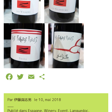
F
T
E
P
a
w
m
a
c
i
a
r
Par
伊藤與志男
le
10, mai 2018
e
t
i
t
Publié dans
Espagne
,
Winery
,
Event
,
Languedoc
,