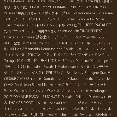
Marie-Hélène BACAVE
Catalunya
ジュル・ショーヴェ
Japon
お好み焼き・
DOMAINE PHILIPPE JAMBON
きじ「さんて寛」
ロマネ・コンチ
Mas
エスポアグループ
Domaine Richeaume
Pellisser
中山良則さん
Eau Forte
ドメーヌ・ヨヨ
ビストロ・ブリュタル
Château Poupille
La Pioche
PHILIPPE PACALET
Julien Mareschal
ビストロ・モンマルトル
BMO 社
salon de vin ''INDIGENES''
九州
ヤニック・アミロ
岩田コキさん
l'anglore
試飲会
Granada
ル・ブ・デュ・モンド
VIN
スリエ
Yoyo
400年記念
DOMAINE MARCEL RICHAUD
エドゥワール・ラフィット
地中海
Les Affranchis
Domaine des Soulié
ドメーヌ・ミレンヌ・ブ
リュ
ドメーヌ・ル・ブ・デュ・モンド
ドメーヌ・ダミアン・コクレ
La
ドメーヌ・ド・ラ・セネシャリエール
Domaine Mouressipe
Tortuga
ニ
Christophe Pacalet
コラ・レオ
Madoka san
ドメーヌ・フレデリッ
ブルノ・シュレール
Espagne Sud
ク・エ・アルノー・ゲシクト
静岡
自
Domaine Jean-Claude Lapalu
然派試飲会ビオジョレーヌ
プリューレ・
René Jean
エドワード・ラフィット
ロック
Bistro Montmartre
和食
Vendange
Pierre Overnoy
フィリップ・ヴァイス
ヴァン・ナチュール
2017
DOMAINE PASCAL SIMONUTTI
丸山宏
Domaine Philippe Delmée
人
THOMAS PICOT
ドメーヌ・シャルロット・エ・ジャン・バティスト・セ
ルペール・ド・カル
ナ
ロワール地方
ローランス・エ・レミ・デュフェートル
トゥッシュ
Okinawa
Massimo
Cave Fujiki
ミネルヴォワ
東京武蔵小山
サ