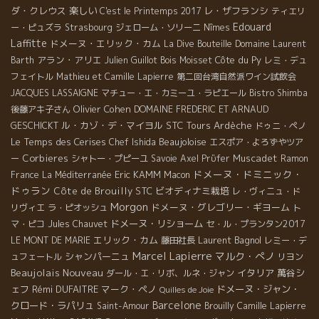
ダ・クレウス
楽しい
レ・ザフランシ
C'est le Printemps 2017
ティエリ
Edouard
ー・ピュズラ
Strasbourg
ジェローム・ソリーニ
Nîmes
Laffitte
ドメーヌ・エリック・カム
La Dive Bouteille
Domaine Laurent
アラン・アリエ
Côte du Py
Barth
Julien Guillot
Bois Moisset
レミ・デュ
フェイトル
Mathieu et Camille Lapierre
第二回台湾自然派ワイン試飲会
JACQUES LASSAIGNE
マチュー・エ・カミーユ・ラピエール
Bistro Shimba
Olivier Cohen
後藤アキ子さん
DOMAINE FREDERIC ET ARNAUD
ル・カゾ・デ・マイヨル
STC Tours
Ardèche
GESCHICKT
ドゥニ・ペノ
Le Temps des Cerises
Beaujoloise
Chef Ishida
エスポア・よろずやツア
Corbieres
Muscadet
ー
シャトー・プピーユ
Savoie
Axel Prϋfer
Ramon
ドメーヌ・ドミニック・
Eric KAMM
France
La Méditerranée
Macon
ドゥラン
Côte de Brouilly
STC
ビオディナミ栽培
レ・ヴィニュ・ド
Morgon
ドメーヌ・グレゴリー・ギヨーム
リヴィエ
ラ・ピオッシュ
ト
ドメーヌ・リショーム
マ・ピコ
Jules Chauvet
セ・ル・プランタン2017
エリック・カム
Laurent Bagnol
LE MONT DE MARIE
藤田社長
レミー・デ
Marcel Lapierre
マルク・ぺノ
シャンパーニュ
ュフェートル
リヨン
Beaujolais Nouveau
イタリア
萬谷シ
ダール・エ・リボ、ルネ・ジャン
ェフ
Rémi DUFAITRE
マーク・ペノ
ドメーヌ・ジャン・
Quilles de Joie
Barcelone
クロード・ラパリュ
Saint-Amour
Brouilly
Camille Lapierre