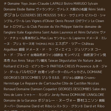
Jean-Claude LAPALU
Domaine Yoyo
チ
Bistro MARUGO
Sylvain
Domaine Elodie Balme
ヴァランタン・ヴァレス
大阪の小松屋
Rémi Sédès
ボジョレ
CLOSERIES DES MOUSSIS
ラモン・サヴェドラ
ビストロ・シャ
ンブルノワール
Les Vignes d'Olivier
Denis Pesnot
ロゼワイン
Le Clown
Club Passion du Vin
domaine de
Bar
トロワザム−ル
Philippe Valette
l'anglore
Kagoshima
Italie
Saint Aubin
Laurence et Rémi Dufaitre
ヴァ
Mas Lau
ン・ナチュール見本市ビム
サンタムール
Lapierre
ドメーヌ・ミレ
エスポア・ツアー
Château
ーヌ・ブリュ
セーヌ河
THOMAS PICO
Aiguilloux
銀座
ドメーヌ・ド・ラ・ヴィエイユ・ジュリアンヌ
コー
ト・ド・ブルイイ
モンペリエ・自然派ワイン見
台湾自然派ワイン試飲会
本市
Jean
Aux Amis Tokyo
パリ観光
Taiwan Dégustation Vin Nature
Provence
Foillard
PARTIDA CREUS
ビストロ・ビアンカーラ
ルネ・ジャ
バルセロナ
DOMAINE
台湾インポーターのレベッカさん
ン・ダール
GEORGES DESCOMBES
ジュラ
B.B.B. ボジョレ試飲会
Crozes-
Le Repaire de Cartouche
Nicolas
Hermitage
Côte de Castillon
Renaud
Domaine Damien Coquelet
GEORGES DESCOMBES
Salon des
DOMAINE L'ANGLORE
Vins de Loire
シャトー・カンボン
Jordy Perez
ボジョレー・ヌーヴォー
野村ユニソン
Domaine de la Garance
質販
Domaine Dard et Ribo
Dard et Ribo
スーパー
レストラン・グラン８