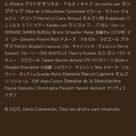
ラン
Alsace
オリオル・アルティギャス
グラナダ
ル
cho yukiko san
グドック
Symphonie
ジョ
Place de la République
ピエール・ラフォレ
モルゴン村
ルジュ・デコンブ
Andalousie
バ
Marcel et Claire Richaud
クリストフ・パカレ
ニュルス
ＳＴＣツアー
Kanako san
フルーリ
Bruno Schueller
COSMIC
DOMAINE DAMIEN BUREAU
Medoc
加藤さん
マ
アル
ドメーヌ・マルセル・ラピエール
ス・ロー
Domaine Prieuré Roch
ザス
Patrick Desplats
ジル・キャトリンヌ・ヴェルジェ
Herve
Capitaine
ルシヨン
パリ
マ
Souhaut
フルーリー
DIVE BOUTELLE
Thierry Puzelat
チュー・ラピエール
Taiwan Buvons Nature
CPV パリオフィス
Béziers
Bourgone
小松屋
Nice
Glouglou
シルヴァン・オエッシュ
ドメーヌ・シル
Domaine Marcel Lapierre
モルゴ
ヴァン・ボック
La Grande Motte
ン
Domaine de la Sénèchalière
リショーム ロゼ
Alain Castex
Domaine Christophe Pacalet
Espoa
オリヴィエ・
Yannick Amirault
クザン
© 2023, Oeno Connexion, Tous les droits sont réservés.