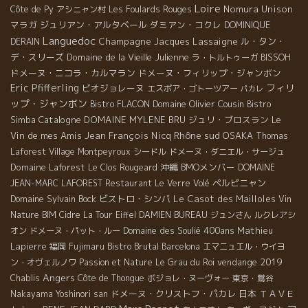
Loire
Nomura Unison
Côte de Py
アシニャン村
Les Foulards Rouges
マラガ
ジュリアン・アルタベール
ダミアン・コクレ
DOMINIQUE
Languedoc
Champagne Jacques Lassaigne
ル・タン・
DERAIN
デ・スリーズ
Domaine de la Vieille Julienne
ラ・トルトゥーガ
BISSOH
ドメーヌ・ニコラ・カルマラン
ドメーヌ・フィリップ・ジャンボン
Eric Pfifferling
フィリ
ビオジョレーヌ
エスポア・ゴトーツアー
パカレ
ップ・ジャンボン
Domaine Olivier Cousin
Bistro FLACON
Bistro
Catalogne
DOMAINE MYLENE BRU
ジュリ・ブロスラン
Le
Simba
Rhône sud
Vin de mes Amis
Jean François Nicq
OSAKA
Thomas
Laforest
Village Montpeyroux
シードル
ドメーヌ・ダニエル・サージュ
Domaine Laforest
沖縄
BMOメンバー
Le Clos Rougeard
DOMAINE
ペルピニャン
JEAN-MARC LAFOREST
Restaurant Le Verre Volé
Domaine Sylvain Bock
ビストロ・シンバ
Le Casot des Mailloles
Vin
Nature BIM
Cidre
La Tour Eiffel
DAMIEN BUREAU
ジュンさん
ルクレアシ
Domaine des Soulié 400ans
Mathieu
オン
ドメーヌ・パット・ルー
Lapierre
Bistro Brutal
福岡
Fujimaru
Barcelona
エマニュエル・ウイヨ
vendange 2019
ン・オヴェルノワ
Passion et Nature
Le Grau du Roi
Angers
Chablis
Côte de Thongue
ボジョレ・ヌーヴォー
東京・鴬谷
ドメーヌ・クリストフ・パカレ
日本
ＴＡＶＥ
Nakayama Yoshinori san