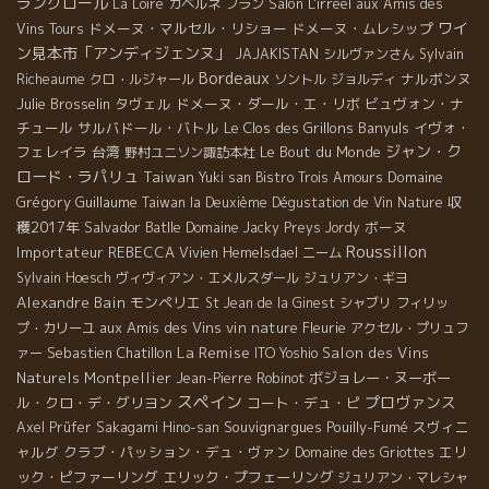
ラングロール
Salon L'irréel
La Loire
カベルネ フラン
aux Amis des
ワイ
ドメーヌ・マルセル・リショー
ドメーヌ・ムレシップ
Vins Tours
ン見本市「アンディジェンヌ」
JAJAKISTAN
シルヴァンさん
Sylvain
Bordeaux
ナルボンヌ
Richeaume
クロ・ルジャール
ソントル
ジョルディ
Julie Brosselin
タヴェル
ドメーヌ・ダール・エ・リボ
ビュヴォン・ナ
チュール
サルバドール・バトル
Le Clos des Grillons
Banyuls
イヴォ・
ジャン・ク
フェレイラ
台湾
Le Bout du Monde
野村ユニソン諏訪本社
ロード・ラパリュ
Taiwan
Domaine
Yuki san
Bistro Trois Amours
Grégory Guillaume
収
Taiwan la Deuxième Dégustation de Vin Nature
穫2017年
Salvador Batlle
ボーヌ
Domaine Jacky Preys
Jordy
Roussillon
Importateur REBECCA
Vivien Hemelsdael
ニーム
Sylvain Hoesch
ヴィヴィアン・エメルスダール
ジュリアン・ギヨ
Alexandre Bain
モンペリエ
St Jean de la Ginest
シャブリ
フィリッ
aux Amis des Vins
vin nature
Fleurie
プ・カリーユ
アクセル・プリュフ
La Remise
Sebastien Chatillon
Salon des Vins
ァー
ITO Yoshio
Naturels Montpellier
ボジョレー・ヌーボー
Jean-Pierre Robinot
スペイン
プロヴァンス
ル・クロ・デ・グリヨン
コート・デュ・ピ
Souvignargues
Pouilly-Fumé
スヴィニ
Axel Prüfer
Sakagami Hino-san
ャルグ
クラブ・パッション・デュ・ヴァン
エリ
Domaine des Griottes
ック・ピファーリング
エリック・プフェーリング
ジュリアン・マレシャ