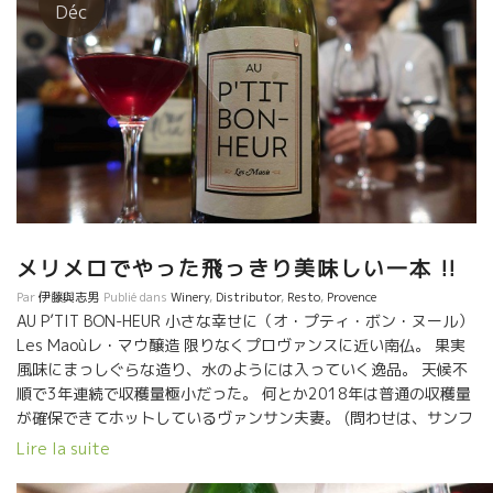
んな世界遺産級の葡萄園がオー・メドックに残っていたこと自体
Déc
が奇跡的出来事だし、過去から我々に何かメッセージを送ってい
るのに違いないと思ってしまう。 そんな畑を耕して我々に貴重な
数百本のワインを提供してくれるのは、二人の女性です。
Pascale Choimeパスカル・ショワメさん、 Laurence Alias ロー
ランス・アリアスさんの二人。 年間８００本も取れないこの畑。
周りの人達は忠告してくれる。 『古木過ぎて生産性が悪いから、
引き抜いて若い木に植え替えた方がいい！！』 でも、この二人
は、１５０年間のフィロキセラ虫にも耐え抜いてきた葡萄達を尊
敬している。だから、植え替えない。 そして、１５０年間もこの
お金が流れるメドックの中心でこの畑を守り抜いてきた先人達も
メリメロでやった飛っきり美味しい一本 !!
尊敬している。 間違いなく、大金を積んでこの畑を買収しようと
した企業があったに違いない。 お金に動かない心を持った農家が
Par
伊藤與志男
Publié dans
Winery
,
Distributor
,
Resto
,
Provence
何代も続けてきた貴重な畑。 色んな誘惑に耐えてこの世界遺産級
AU P’TIT BON-HEUR 小さな幸せに（オ・プティ・ボン・ヌール）
の葡萄園が存在している。 Closeries des Moussisクロスリ・
Les Maoùレ・マウ醸造 限りなくプロヴァンスに近い南仏。 果実
デ・ムシス醸造 この奇跡の葡萄園から造られるワインはこれで
風味にまっしぐらな造り、水のようには入っていく逸品。 天候不
す。 ★Baragane バラガン １５０歳の１３種類の品種が混植さ
順で3年連続で収穫量極小だった。 何とか2018年は普通の収穫量
れている畑からとれた葡萄を仕込んだもの。 １５０年前はメドッ
が確保できてホットしているヴァンサン夫妻。 (問わせは、サンフ
クと云えども色んな品種の混植だったんです。これがメドック・
ォニー社へ)
Lire la suite
ワインの原型です。 何事も原点、原型を知ることは大切です。こ
の原型からどうして今のようなメドックになっていったか？ 過去