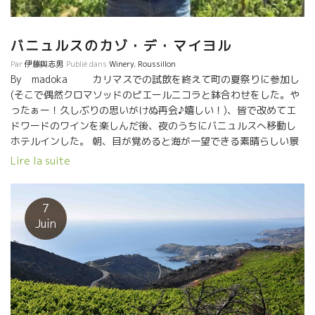
バニュルスのカゾ・デ・マイヨル
Par
伊藤與志男
Publié dans
Winery
,
Roussillon
By madoka カリマスでの試飲を終えて町の夏祭りに参加し
(そこで偶然クロマソッドのピエールニコラと鉢合わせをした。や
ったぁー！久しぶりの思いがけぬ再会♪嬉しい！)、皆で改めてエ
ドワードのワインを楽しんだ後、夜のうちにバニュルスへ移動し
ホテルインした。 朝、目が覚めると海が一望できる素晴らしい景
色が飛び込んできた。ずっと憧れていたバニュルスにやっと来れ
Lire la suite
た
ワクワクする気持ちを抑えつつ途中ジョルディを拾って畑へ
向かう。 山道をくねくねと登り、着いたのは少し前 日本にも入荷
したクロ・ド・タイラックの畑。2005年まで先代アランが造って
7
いたがその後この区画のキューヴェはリリースされていなかっ
Juin
た。ドメーヌが所有する畑のなかでも一番の傾斜で海側に位置す
る。 実際に来てみると傾斜は想像を超えた。どうやって仕事をし
ているの？？まさに命懸けだ。 クロ・ド・タイラック。 ジョルデ
ィが2016年に復活させた区画。 このことをアランに内緒にしてい
たジョルディがワインが出来た時アランにブラインドで飲ませた
というエピソードがある。一発で言い当てたアラン。思い入れが