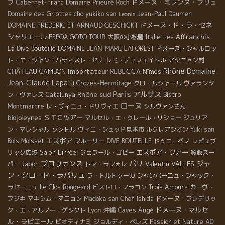
ブ
ドメーヌ・ミレンヌ・ブリュ
Cabernet-Franc
Domaine Prieuré Roch
Domaine des Griottes
cho yukiko san
Jean-Paul Daumen
Leonis
ドメーヌ・ド・ラ・セネ
DOMAINE FREDERIC ET ARNAUD GESCHICKT
シャリエール
Les Affranchis
ESPOA GOTO TOUR
大阪の小松屋
Italie
La Dive Bouteille
DOMAINE JEAN-MARC LAFOREST
ドメーヌ・シャルロッ
ト・エ・ジャン・バティスト・セナ
レミ・デュフェイトル
アシニャン村
Rhône
Domaine
CHÂTEAU CAMBON
Importateur REBECCA
Nîmes
Jean-Claude Lapalu
Crozes-Hermitage
クロ・ルジャール
ヴァランタ
Paris
Rhône sud
アルザス
ン・ヴァレス
Catalunya
Bistro
ローヌ
Montmartre
レ・ヴィニュ・ドリヴィエ
シルヴァンさん
biojoleynes
ＳＴＣツアー
マルセル・エ・クレール・リショー
ジュリア
ン・マレシャル
ソントル
ヴィニ・シュッド見本市
ルクレアシオン
Yuki san
エスポア
Bois Moisset
フルーリー
DIVE BOUTELLE
ドゥニ・ペノ
レピュブ
Salon L'irréel
エスポア・ツアー
リック広場
ジェラール・ゴビー
質販スー
プロヴァンス
パリ
ジャ
Valentin VALLES
パー
Japon
トマ・ラフォレ
ン・クロード・ラパリュ
ラ・トルトゥーガ
シャンパーニュ・ジャック・
ラセーニュ
Le Clos Rougeard
ビストロ・フラコン
Trois Amours
カーヴ・
フジキ
マキシム・マニョン
Madoka san
Chef Ishida
ドメーヌ・フレデリッ
沖縄
Caves Augé
ドメーヌ・マルセ
ク・エ・アルノー・ゲシクト
Lyon
ル・ラピエール
ビオディナミ
ジョルディ・ペレズ
Passion et Nature
AD