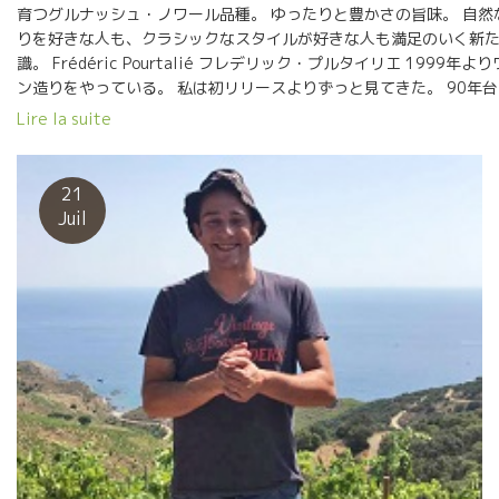
育つグルナッシュ・ノワール品種。 ゆったりと豊かさの旨味。 自然
りを好きな人も、クラシックなスタイルが好きな人も満足のいく新
識。 Frédéric Pourtalié フレデリック・プルタイリエ 1999年よ
ン造りをやっている。 私は初リリースよりずっと見てきた。 90年
縮時代からフィネスの時代、自然な流れへと時代が変化してきた。 
Lire la suite
手の方も、飲み手の方も、時代と共に進化してきた。 そんな流れを
取ることができる一本だ。 今日は、私の大好きなお好み焼き“きじ”
木店に来ている。 シェフの戸田さんがトビッキリ美味しい魚介類お
21
焼きや焼いてくれた。 南の太陽とお好み焼きソースの相性が素晴ら
Juil
い！！ （モンカルメスの問合せはサンフォニー社です）