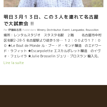
明日３月１３日、この３人を連れて名古屋
で大試飲会 !!
Par
伊藤與志男
Publié dans
Winery
,
Distributor
,
Event
,
Languedoc
,
Roussillon
場所：レンタルスタジオ スタスタ名駅 ２階 名古屋市中村
区名駅2-28-5 名古屋駅より徒歩５分… １２：００より１７：０
０ ★Le Bout de Monde ル・ブー・ド・モンド醸造 のエドワー
ド・ラフィット ★Escarpolette エスカルポレット醸造 のイヴ
ォ・フェレイラ ★Julie Brosselin ジュリ・ブロスラン 輸入元、
野村ユニソン社のワイン、サンフォニー社のワインが色々試飲で
Lire la suite
きます。 勿論、私、伊藤も行きます。 是非、お越し下さい！！