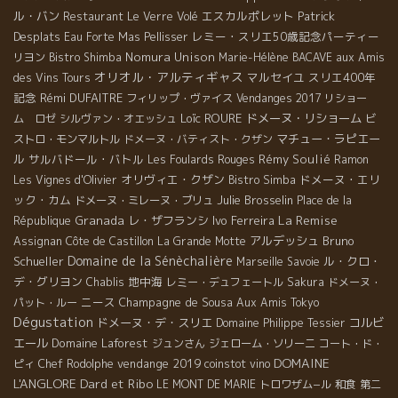
ル・バン
エスカルポレット
Patrick
Restaurant Le Verre Volé
Desplats
レミー・スリエ50歳記念パーティー
Eau Forte
Mas Pellisser
Nomura Unison
リヨン
Bistro Shimba
Marie-Hélène BACAVE
aux Amis
オリオル・アルティギャス
マルセイユ
スリエ400年
des Vins Tours
記念
Rémi DUFAITRE
フィリップ・ヴァイス
Vendanges 2017
リショー
Loïc ROURE
ドメーヌ・リショーム
ム ロゼ
シルヴァン・オエッシュ
ビ
マチュー・ラピエー
ストロ・モンマルトル
ドメーヌ・バティスト・クザン
ル
サルバドール・バトル
Rémy Soulié
Les Foulards Rouges
Ramon
オリヴィエ・クザン
ドメーヌ・エリ
Les Vignes d'Olivier
Bistro Simba
ック・カム
Julie Brosselin
ドメーヌ・ミレーヌ・ブリュ
Place de la
La Remise
Granada
レ・ザフランシ
Ivo Ferreira
République
アルデッシュ
Bruno
Assignan
Côte de Castillon
La Grande Motte
Domaine de la Sénèchalière
Schueller
ル・クロ・
Marseille
Savoie
デ・グリヨン
地中海
Chablis
レミー・デュフェートル
Sakura
ドメーヌ・
ニース
Champagne de Sousa
パット・ルー
Aux Amis Tokyo
Dégustation
ドメーヌ・デ・スリエ
コルビ
Domaine Philippe Tessier
エール
Domaine Laforest
ジュンさん
ジェローム・ソリーニ
コート・ド・
DOMAINE
vendange 2019
ピィ
Chef Rodolphe
coinstot vino
L'ANGLORE
Dard et Ribo
LE MONT DE MARIE
トロワザム−ル
和食
第二