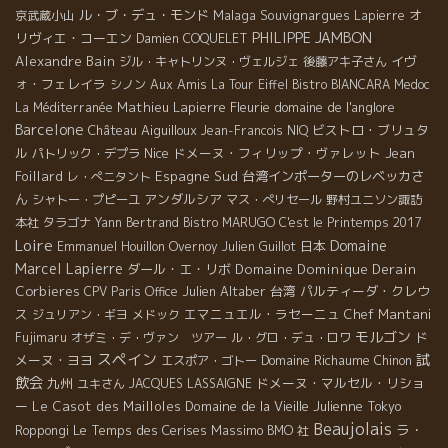
ル・ブ・デュ・モンド
Malaga
Souvignargues
オ
京武蔵小山
Lapierre
PHILIPPE JAMBON
リヴィエ・コーエン
Damien COQUELET
Alexandre Bain
イヴ
ジル・キャトリンヌ・ヴェルジェ
後藤アキ子さん
ォ・フェレイラ
Aux Amis
シノン
La Tour Eiffel
Bistro BIANCARA
Medoc
Mathieu Lapierre
Fleurie
domaine de l'anglore
La Méditerranée
Barcelone
Château Aiguilloux
ビストロ・ブリュタ
Jean-Francois NIQ
ル
Nice
ドメーヌ・フィリップ・ヴァレット
Jean
パトリック・デプラ
Foillard
Espagne Sud
台湾インポーターのレベッカさ
レ・ぺニタント
ん
アンダルシア
シャトー・プピーユ
マス・ぺリセール
野村ユニソン諏訪
本社
タラゴナ
Yann Bertrand
Bistro MARUGO
C'est le Printemps 2017
Loire
Domaine
日本
Emmanuel Houillon Overnoy
Julien Guillot
Marcel Lapierre
ダール・エ・リボ
Domaine Dominique Derain
Corbieres
Julien Altaber
台湾
パルティーダ・クレウ
CPV Paris Office
ス
エマニュエル・ラセーニュ
Chef Mantani
ジュリアン・ギヨ
メドック
モルゴン
ド
Fujimaru
オザミ・デ・ヴァン ツアー
ル・グロ・デュ・ロワ
スペイン
試
メーヌ・ヨヨ
Domaine Richaume
エスポア・ゴトー
Chinon
飲会
九州
ドメーヌ・マルセル・リショ
ユキさん
JACQUES LASSAIGNE
ー
Le Casot des Mailloles
Domaine de la Vieille Julienne
Tokyo
Beaujolais
ラ・
Le Temps des Cerises
Massimo
Roppongi
BMO 社