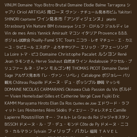
Domaine Yoyo
Bistro Brutal
VINUM
Domaine Elodie Balme
Tarragona
シ
Oriol ARTIGAS
南ローヌ
ャブリ
ヴァン・ナチュール見本市ビム
Yakitori
ワイン見本市「アンディジェンヌ」
SHINORI
Capitaine
pépite
Le
Strasbourg
Vin Nature BIM
シェフ・ロドルフ
ジョルディ
Estezargue
Provence
Vin de mes Amis
イタリア
Yannick Amirault
マコン
B.B.B.
Pouilly-Fumé
STC Tours
ボジョレ試飲会
ニコラ・レオ
マチュー・エ・カミ
エリック・プフェーリング
ーユ・ラピエール
エスポア・よろずやツアー
ルシヨン
Domaine Christophe Pacalet
René
La Loire
トマ・ピコ
Jean
ラモンさん
自然派ワイン
Andalousie
Herve Souhaut
アクセル・プ
モルゴン村
ルネ・ジャン
THOMAS PICOT
リュファー
Domaine Daniel
Catalogne
ボジョレー
Sage
アルザス見本市「レ・ヴァン・リベレ」
パリ
ドメーヌ・デュ・ポッシブル
観光
Château Poupille
静岡
マッシモ
ボルド
DOMAINE NICOLAS CARMARANS
Okinawa
Club Passion du Vin
ー
Eric
Vivien Hemelsdael
Gilles et Catherine Vergé
Cave Fujiki
KAMM
エドワード・ラフ
Maruyama Hiroto
Elian Da Ros
Quilles de Joie
ィット
Les Pénitentes
Rémi Sédès
ティエリー・フォレスチエ
Camille
Roussillon
Lapierre
オー・フォルト
Le Grau du Roi
ジャジャキスタン
ドメーヌ・ル・ブ・デュ・モンド
ドメーヌ・ニコ
BISSOH
Côte de Py
フィリップ・パカレ
ラ・カルマラン
ＴＡＶＥＬ
Sylvain
福岡