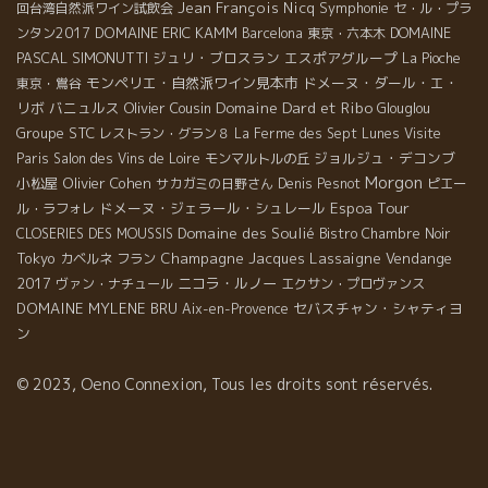
Jean François Nicq
Symphonie
回台湾自然派ワイン試飲会
セ・ル・プラ
DOMAINE ERIC KAMM
DOMAINE
ンタン2017
Barcelona
東京・六本木
PASCAL SIMONUTTI
ジュリ・ブロスラン
エスポアグループ
La Pioche
モンペリエ・自然派ワイン見本市
ドメーヌ・ダール・エ・
東京・鴬谷
Domaine Dard et Ribo
リボ
バニュルス
Olivier Cousin
Glouglou
Groupe STC
レストラン・グラン８
La Ferme des Sept Lunes
Visite
ジョルジュ・デコンブ
Paris
Salon des Vins de Loire
モンマルトルの丘
Morgon
小松屋
Olivier Cohen
サカガミの日野さん
Denis Pesnot
ピエー
Espoa Tour
ドメーヌ・ジェラール・シュレール
ル・ラフォレ
Domaine des Soulié
CLOSERIES DES MOUSSIS
Bistro Chambre Noir
Tokyo
Champagne Jacques Lassaigne
Vendange
カベルネ フラン
2017
ニコラ・ルノー
ヴァン・ナチュール
エクサン・プロヴァンス
DOMAINE MYLENE BRU
セバスチャン・シャティヨ
Aix-en-Provence
ン
© 2023, Oeno Connexion, Tous les droits sont réservés.