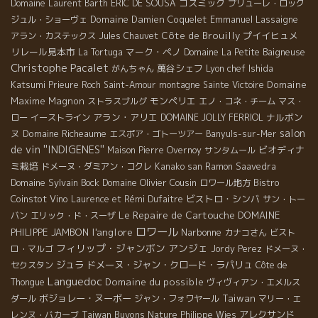
コスミック
Domaine Laurent Barth
ERIC DE SOUSA
プリューレ・ロック
Domaine Damien Coquelet
Emmanuel Lassaigne
ジュル・ショーヴェ
Côte de Brouilly
プイイヒュメ
アラン・カステックス
Jules Chauvet
リレール見本市
マーク・ペノ
La Tortuga
Domaine La Petite Baigneuse
Christophe Pacalet
萬谷シェフ
Lyon chef Ishida
がんちゃん
Katsumi
Domaine
Prieure Roch
Saint-Amour
montagne Sainte Victoire
Maxime Magnon
モンペリエ
ストラスブルグ
エノ・コネ・チーム
マス・
アラン・アリエ
ナルボン
ロー
イーストライン
DOMAINE JOLLY FERRIOL
salon
ヌ
Domaine Richeaume
エスポア・ゴトーツアー
Banyuls-sur-Mer
de vin ''INDIGENES''
ビオディナ
Maison Pierre Overnoy
サンタムール
ミ栽培
ドメーヌ・ダミアン・コクレ
Kanako san
Ramon Saavedra
Domaine Sylvain Bock
Domaine Olivier Cousin
Bistro
ロワール地方
Coinstot Vino
ビストロ・シンバ
Laurence et Rémi Dufaitre
サン・トー
Le Repaire de Cartouche
DOMAINE
バン
エリック・ド・スーザ
ロワール
l'anglore
PHILIPPE JAMBON
Narbonne
カナコさん
ビスト
フィリップ・ジャンボン
アンジェ
ロ・マルゴ
Jordy Perez
ドメーヌ・
ジュラ
ドメーヌ・ジャン・クロード・ラパリュ
セクスタン
Côte de
Languedoc
Domaine du possible
Thongue
ヴィヴィアン・エメルス
ボジョレー・ヌーボー
Taiwan
ダール
ジャン・フォワヤール
マリー・エ
Taiwan Buvons Nature
アレクサンド
レンヌ・バカーブ
Philippe Wies