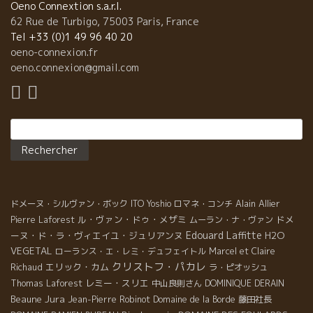
Oeno Connextion s.a.r.l.
62 Rue de Turbigo, 75003 Paris, France
Tel +33 (0)1 49 96 40 20
oeno-connexion.fr
oeno.connexion@gmail.com
Rechercher :
Alain Allier
ドメーヌ・シルヴァン・ボック
ITO Yoshio
ロマネ・コンチ
ル・ヴァン・ドゥ・メザミ
ドメ
Pierre Laforest
ムーラン・ナ・ヴァン
Edouard Laffitte
ーヌ・ド・ラ・ヴィエイユ・ジュリアンヌ
H2O
VEGETAL
ローランス・エ・レミ・デュフェイトル
Marcel et Claire
クリストフ・パカレ
エリック・カム
Richaud
ラ・ピオッシュ
レミー・スリエ
Thomas Laforest
中山良則さん
DOMINIQUE DERAIN
Jura
Beaune
Jean-Pierre Robinot
Domaine de la Borde
藤田社長