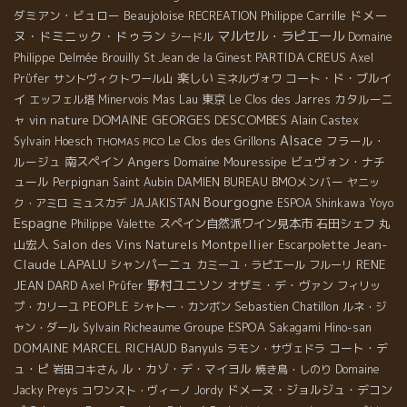
ドメー
ダミアン・ビュロー
Beaujoloise
Philippe Carrille
RECREATION
ヌ・ドミニック・ドゥラン
マルセル・ラピエール
シードル
Domaine
PARTIDA CREUS
Philippe Delmée
Brouilly
St Jean de la Ginest
Axel
楽しい
コート・ド・ブルイ
Prϋfer
サントヴィクトワール山
ミネルヴォワ
イ
Mas Lau
東京
カタルーニ
エッフェル塔
Minervois
Le Clos des Jarres
DOMAINE GEORGES DESCOMBES
ャ
vin nature
Alain Castex
Alsace
Le Clos des Grillons
フラール・
Sylvain Hoesch
THOMAS PICO
Angers
ルージュ
南スペイン
Domaine Mouressipe
ビュヴォン・ナチ
ュール
Perpignan
BMOメンバー
Saint Aubin
DAMIEN BUREAU
ヤニッ
Bourgogne
ク・アミロ
ミュスカデ
JAJAKISTAN
ESPOA Shinkawa
Yoyo
Espagne
スペイン自然派ワイン見本市
石田シェフ
丸
Philippe Valette
Jean-
山宏人
Salon des Vins Naturels Montpellier
Escarpolette
Claude LAPALU
シャンパーニュ
RENE
カミーユ・ラピエール
フルーリ
野村ユニソン
JEAN DARD
オザミ・デ・ヴァン
Axel Prüfer
フィリッ
PEOPLE
Sebastien Chatillon
プ・カリーユ
シャトー・カンボン
ルネ・ジ
Groupe ESPOA
ャン・ダール
Sylvain Richeaume
Sakagami Hino-san
DOMAINE MARCEL RICHAUD
Banyuls
コート・デ
ラモン・サヴェドラ
ュ・ピ
ル・カゾ・デ・マイヨル
岩田コキさん
焼き鳥・しのり
Domaine
ドメーヌ・ジョルジュ・デコン
Jacky Preys
コワンスト・ヴィーノ
Jordy