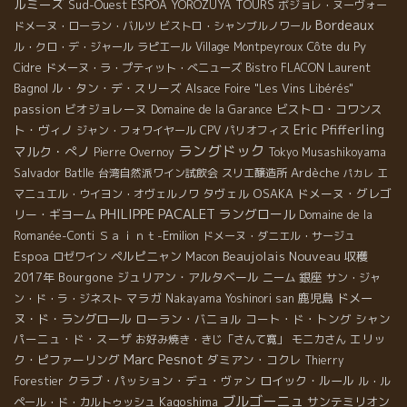
ルミーズ
Sud-Ouest
ESPOA YOROZUYA TOURS
ボジョレ・ヌーヴォー
Bordeaux
ドメーヌ・ローラン・バルツ
ビストロ・シャンブルノワール
Côte du Py
ル・クロ・デ・ジャール
ラピエール
Village Montpeyroux
Laurent
Cidre
ドメーヌ・ラ・プティット・べニューズ
Bistro FLACON
Bagnol
ル・タン・デ・スリーズ
Alsace Foire "Les Vins Libérés"
passion
ビオジョレーヌ
ビストロ・コワンス
Domaine de la Garance
Eric Pfifferling
ト・ヴィノ
ジャン・フォワイヤール
CPV パリオフィス
ラングドック
マルク・ぺノ
Pierre Overnoy
Tokyo Musashikoyama
Salvador Batlle
Ardèche
台湾自然派ワイン試飲会
スリエ醸造所
エ
パカレ
タヴェル
OSAKA
ドメーヌ・グレゴ
マニュエル・ウイヨン・オヴェルノワ
PHILIPPE PACALET
ラングロール
リー・ギヨーム
Domaine de la
Ｓａｉｎｔ-Emilion
Romanée-Conti
ドメーヌ・ダニエル・サージュ
Beaujolais Nouveau
Espoa
ペルピニャン
収穫
ロゼワイン
Macon
2017年
Bourgone
ジュリアン・アルタベール
銀座
ニーム
サン・ジャ
マラガ
鹿児島
ドメー
ン・ド・ラ・ジネスト
Nakayama Yoshinori san
ヌ・ド・ラングロール
ローラン・バニョル
コート・ド・トング
シャン
パーニュ・ド・スーザ
エリッ
お好み焼き・きじ「さんて寛」
モニカさん
Marc Pesnot
ク・ピファーリング
ダミアン・コクレ
Thierry
クラブ・パッション・デュ・ヴァン
ロイック・ルール
Forestier
ル・ル
ブルゴーニュ
Kagoshima
サンテミリオン
ペール・ド・カルトゥッシュ