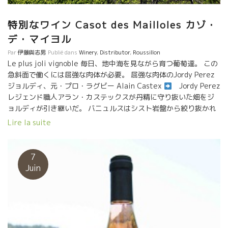
強い。嬉しかっただろうな。 白と黒の両方の葡萄が植わる混植の
この区画にしか出せない味わい。ルシヨンなのにブルゴーニュの
特別なワイン Casot des Mailloles カゾ・
グランヴァンのように軽快かつ繊細。余韻は長く旨味が溶け込ん
デ・マイヨル
でいる。 その後カーヴに戻り来月日本に入ってくる新しいキュー
ヴェを含む2017年ヴィンテージを試飲させてもらいました。 リリ
Par
伊藤與志男
Publié dans
Winery
,
Distributor
,
Roussillon
Le plus joli vignoble 毎日、地中海を見ながら育つ葡萄達。 この
ースはサンフォニーにて９月〜10月を予定しています。乞うご期
急斜面で働くには屈強な肉体が必要。 屈強な肉体のJordy Perez
待！
ジョルディ、元・プロ・ラグビー Alain Castex
Jordy Perez
レジェンド職人アラン・カステックスが丹精に守り抜いた畑をジ
ョルディが引き継いだ。 バニュルスはシスト岩盤から絞り抜かれ
たシスト・ジュース、これ以上のミネラル感は 存在しないだろ
Lire la suite
う。 ６月１１日 インポーター・サンフォニー社にてテースティ
ングできます。 10時半から１７時までです。 サンフォニー東京事
務所 東京都中央区銀座4-13-3 ACN銀座ビル４F TEL
7
03-5565-8992
Juin