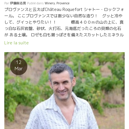
Par
伊藤與志男
Publié dans
Winery
,
Provence
プロヴァンスと云えばChâteau Roquefort シャトー・ロックフォ
ール。 ここプロヴァンスでは数少ない自然な造り！ グッと冷や
して、グイっとやりたい！！ 標高４００ｍの山の上に、真
っ白な石灰岩盤、砂状、火打石、元海底だったころの貝類の化石
が ある土壌。 ロゼも白も潮っぽさを備えたスカットしたミネラル
感がたまらない。 ミネラル感はビオディナミ農法のお蔭！レ
Lire la suite
イモンはプロヴァンスでいち早くビオ・ディナミ農法を 取り入れ
た。 それもその筈、レイモンはロドルフ・シュタイナー学校の卒
業生である。 ６月１１日 インポーター・サンフォニー
12
社にてテースティングできます。 その他１８アイテムのワインが
Mar
試飲できます。 10時半から１７時までです。 サンフォニー東京事
務所 東京都中央区銀座4-13-3 ACN銀座ビル４F TEL 03-
5565-8992 来週月曜日はサンフォニー社、フリーテースティング
ですよ！！銀座まで遊びにきませんか！ 帰りは近所のワインバー
で一杯もいいですね！