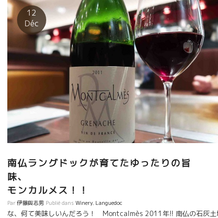
からのメッセージを想像しながら飲むだけでも、楽しい。メドッ
12
クの１５０年の歴史が映し出される。 クロスリ・デ・ムシス醸造
Déc
では、他にもメドックで数少ない希少な自然派ワインを造ってい
ます。 巨大有名シャトーの中で、小さな小さな蔵で魂を込めて造
っています。 （問合せはサンフォニー社）
南仏ラングドックが育てたゆったりの旨
味
モンカルメス！！
Par
伊藤與志男
Publié dans
Winery
,
Languedoc
な、何て美味しいんだろう！ Montcalmès 2011年!! 南仏の石灰