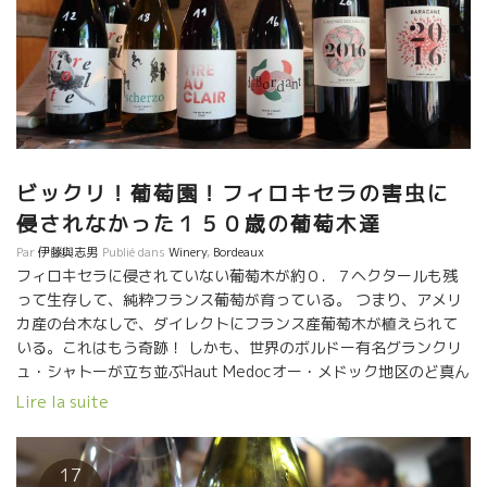
ビックリ！葡萄園！フィロキセラの害虫に
侵されなかった１５０歳の葡萄木達
Par
伊藤與志男
Publié dans
Winery
,
Bordeaux
フィロキセラに侵されていない葡萄木が約０．７ヘクタールも残
って生存して、純粋フランス葡萄が育っている。 つまり、アメリ
カ産の台木なしで、ダイレクトにフランス産葡萄木が植えられて
いる。これはもう奇跡！ しかも、世界のボルドー有名グランクリ
ュ・シャトーが立ち並ぶHaut Medocオー・メドック地区のど真ん
中である。 栽培は草を倒して藁のようにして土に混ぜこんで土壌
Lire la suite
を作る超自然な栽培。 微生物を育て、ミミズが生存しやすい環境
をつくっている。 耕すのはすべて馬でやる。何故なら、１５０年
前は葡萄木と葡萄木の間隔が狭すぎてトラクターが入れない。 こ
17