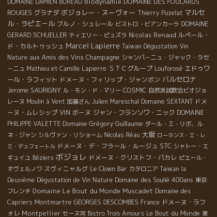
Biodynamie
DOMAINE DES FOULARDS
DOMAINE DAMIEN BUREAU
ボジョレー・ヌーヴォー
マルセ
ROUGES
グラナダ
Thierry Puzelat
ル・ラピエ－ル
ブルノ・シュレール
DOMAINE
ビストロ・ビアンカーラ
GERARD SCHUELLER
Nicolas Renaud
ルペール・
ティエリー・ピュズラ
Marcel Lapierre
ド・カルトゥッシュ
Taiwan Dégustation Vin
aux Amis des Vins
Champagne
Nature
シャンパ－ニュ・ジャック・ラセ
ＳＴＣグループ
エドゥワ
－ニュ
Mathieu et Camille Lapierre
Louforosé
バルセロナ
ール・ラフィット
ドメーヌ・フィリップ・ジャンボン
Jerome SAURIGNY
COSMIC
ル・モン・ド・マリー
自然派試飲会ビオジョ
ドメ
レーヌ
Moulin à Vent
加藤さん
Julien Mareschal
Domaine SEXTANT
ーヌ・ムレシップ
VIN
ボーヌ
ジャン・フランソワ・ニック
DOMAINE
Domaine Grégory Guillaume
PHILIPPE VALETTE
ダール・エ・リボ、ル
大阪
ネ・ジャン
シルヴァン・リショーム
Nicolas Réau
ローランス・エ・レ
ドメーヌ・デ・フラール・ルージュ
STC
シャトー・エ
ミ・デュフェートル
ボジョレ
ドメーヌ・クリストフ・パカレ
ギュイユ
Béziers
ピエール・
スヴィニャルグ
オヴェルノワ
Le Clown Bar
カタロニア
Taiwan la
Domaine des Soulié 400ans
Deuxième Dégustation de Vin Nature
東京
Domaine Le Bout du Monde
Muscadet
フレンチ
Domaine des
Montmartre
GEORGES DESCOMBES
ドメーヌ・ラフ
Capriers
France
ォレ
Montpellier
Le Bout du Monde
セーヌ河
Bistro Trois Amours
東