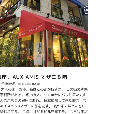
銀座、AUX AMIS オザミ８階
r
伊藤與志男
Publié dans
Resto
大人の街、銀座。私はこの街が好きだ。 この街の片隅
事務所がある。 私の友人、９０年台にパリに居た丸山
人の店もこの銀座にある。 日本に帰って来た時は、ま
AUX AMIS＊オザミに顔をだす。 我が家に帰ったとい
感じがする。 今年、オザミビルを建てた。 今日はまだ