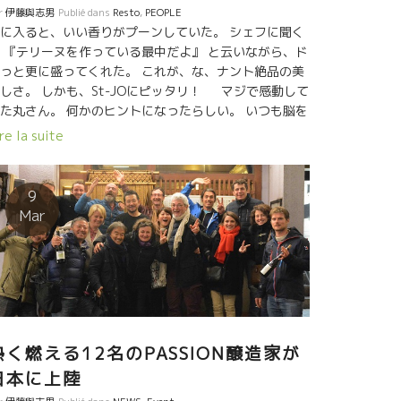
r
伊藤與志男
Publié dans
Resto
,
PEOPLE
に入ると、いい香りがプーンしていた。 シェフに聞く
 『テリーヌを作っている最中だよ』 と云いながら、ド
っと更に盛ってくれた。 これが、な、ナント絶品の美
しさ。 しかも、St-JOにピッタリ！ マジで感動して
た丸さん。 何かのヒントになったらしい。 いつも脳を
ル回転で、Aux Amis の為にヒントを探している丸さ
re la suite
。 あまりにも美味しかったので、シェフを呼んで何が
入っていたか質問ぜめと称賛、パシャリ。
9
Mar
熱く燃える12名のPASSION醸造家が
日本に上陸