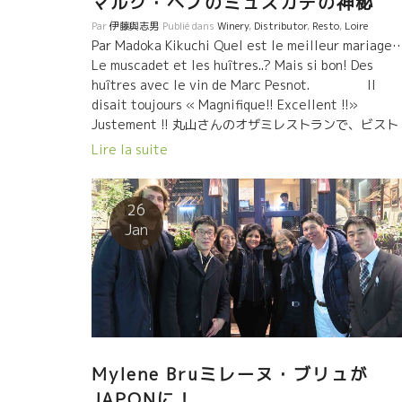
マルク・ペノのミュスカデの神秘
Par
伊藤與志男
Publié dans
Winery
,
Distributor
,
Resto
,
Loire
Par Madoka Kikuchi Quel est le meilleur mariage
Le muscadet et les huîtres..? Mais si bon! Des
huîtres avec le vin de Marc Pesnot. Il
disait toujours « Magnifique!! Excellent !!»
Justement !! 丸山さんのオザミレストランで、ビスト
ロ・ヴィヴィエンヌの斉藤順子さん、伊藤さん達と、 
Lire la suite
ワールのマルク・ペノを囲んで、ミュスカデで生ガキ
食べました。 最高の組み合わせ !！ 「すごくピッタ
あってるよ ! 素晴らしいマリアージュだ！」と、言い
26
けるマルク。 ほんとに、彼のミュスカデは本人と同じ
Jan
うに自然で底力があり、 生ガキのヨウ素iodéを自然に
してくれる。 なんて幸せな時を与えてくれるワインな
だろう。みんなを幸せにしてくれるんだろう。 あ
がとう マルク・ペノ、 皆さん。 しかし、オ
ミレストランのウィンドウに見るヴァンショーのポス
ーが、どうしてもカップラーメンにしか見えないのは
だけかしら？
Mylene Bruミレーヌ・ブリュが
JAPONに！