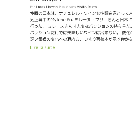
Par
Lucas Morvan
Publié dans
Visite
,
Resto
今回の日本は、ナチュレル・ワイン女性醸造家として
気上昇中のMylene Bru ミレーヌ・ブリュさんと日本
行った。 ミレーヌさんは大変なパッションの持ち主だ
パッションだけでは美味しいワインは出来ない。 変化
速い気候の変化への適応力、つまり葡萄木が示す僅か
変化を読み取り、素早くそれに対応した畑の世話を施
Lire la suite
ことができる。葡萄と対話ができる繊細な感性を持っ
いる人だ。 “ワインは葡萄園で造る”を真に実行してい
る。 PASSION, 繊細な感性 意思の強い実行力 この
で“ミレーヌ旨味”ともいえる独特なスタイルをつくり
げた女性だ。 フランスでも自然派ワイン専門店、ビス
ロで大人気のワインだ。 Mylene Bru est chez
AuxAmis des Vins (Ginza・TOKYO) ミレーヌ・ブリ
さんが銀座のオザミ・デ・ヴァンに 私は日本に着くと
ずオザミに行く。 今回もミレーヌとブルノーを連れて
準我が家のオザミに直行した。 ここには私の飲みたい
インがある。 オザミにはフランスまでワイン研修に来
ソムリエが多い。 机の上で勉強しただけの知識とは違
う。 的確に心地よくサーヴィスしてくれる。 一階いる