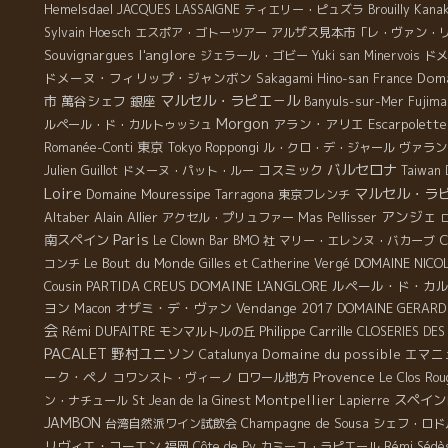
Hemelsdael
JACQUES LASSAIGNE
ティエリー・ピュズラ
Brouilly
Kanak
Sylvain Hoesch
エスポア・ゴトーツアー
アルザス見本市「レ・ヴァン・
l'anglore
Souvignargues
ジェラール・ゴビー
Yuki san
Minervois
ドメ
ドメーヌ・フィリップ・ジャンボン
Doma
Sakagami Hino-san
France
マルセル・ラピエ－ル
市
萬谷シェフ
銀座
Banyuls-sur-Mer
Fujima
Morgon
アラン・アリエ
Escarpolette
ルペール・ド・カルトゥッシュ
東京
Romanée-Conti
Tokyo Roppongi
ル・クロ・デ・ジャール
ヴァラン
バルセロナ
コスミック
Julien Guillot
ドメーヌ・パット・ルー
Taiwan 
Loire
マルセル・ラ
Domaine Mouressipe
Tarragona
東京フレンチ
アンジェ
Altaber
Alain Allier
アクセル・プリュファー
Mas Pellisser
Paris
南スペイン
C
Le Clown Bar
BMO 社
マリー・エレンヌ・バカーブ
Le Bout du Monde
DOMAINE NIC
コンチ
Gilles et Catherine Vergé
DOMAINE L'ANGLORE
Cousin
PARTIDA CREUS
ルペール・ド・カ
ヨン
オザミ・デ・ヴァン
Vendange 2017
DOMAINE GERARD
Macon
会
Rémi DUFAITRE
Philippe Carrille
モンマルトルの丘
CLOSERIES DES
PACALET
野村ユニソン
Domaine du possible
エマニ
Catalunya
Provence
ーク・ペノ
コワンスト・ヴィーノ
ロワール地方
Le Clos Ro
Montpellier
スペイン
ン・ナチュール
St Jean de la Ginest
Lapierre
JAMBON
Champagne de Sousa
台湾自然派ワイン試飲会
シェフ・ロド
リヴィエ・コーエン
福岡
Côte de Py
カミーユ・ラピエール
Rémi Sédè