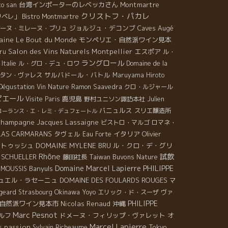
台湾インポーターのレベッカさん
Montmartre
o san
クリストフ・パカレ
リベレ」
Bistro Montmartre
ジョルジュ・デコンブ
Caves Augé
ーヌ・ミレーヌ・ブリュ
ine Le Bout du Monde
モンペリエ・自然派ワイン見本
Salon des Vins Naturels Montpellier
エスポア
ru
ル・
ラングロール
Italie
ル・グロ・デュ・ロワ
Domaine de la
サルバドール・バトル
タン・ヴァレス
Maruyama Hiroto
Dégustation Vin Nature
Ramon Saavedra
クロ・ルジャール
ピエール
鹿児島
Julien
Visite Paris
野村ユニソン諏訪本社
バニュルス
スリエ醸造所
ローランス・エ・レミ・デュフェートル
hampagne Jacques Lassaigne
ビストロ・マルゴ
ロマネ・
OLAS CARMARANS
タヴェル
イタリア
Olivier
Eau Forte
ルトゥッシュ
DOMAINE MYLENE BRU
ル・クロ・デ・グリ
Rhône
試飲
 SCHUELLER
Taiwan Buvons Nature
藤田社長
PHILIPPE
Domaine Marcel Lapierre
Banyuls
 MOUSSIS
ュエル・ラセーニュ
DOMAINE DES FOULARDS ROUGES
マ
Okinawa
ugeard
Strasbourg
Yoyo
エリック・ド・スーザ
ヴァ
PHILIPPE
自然派ワイン見本市
Nicolas Renaud
沖縄
Marc Pesnot
ドメーヌ・フィリップ・ヴァレット
オ
ルフ
Marcel Lapierre
passion
Tokyo
s
Sylvain Richeaume