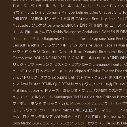
来
ドメーヌ・ジェラール・シュレール
ル・ヴァン・ドゥ・メ
ユキさん
だ
イヴォ・フェレイラ
STC To
Domaine Philippe Delmée
Jules Chauvet
た
PHILIPPE JAMBON
ビオディナミ栽培
Côte de Brouilly
Jean-Paul
て
ローヌ
Eric Pfifferling
Muscadet
グラナダ
Jerome SAURIGNY
Ma
人
エール
Bourgone
Andalousie
岩田コキさん
ITO Yoshio
DAMIEN BURE
に
不
Domaine La Petite Baigneuse
Thomas Laforest
Yann Bertr
Capitaine
ん
Les Affranchis
アレクサンドル・バン
Domaine Daniel Sage
Taiwan 
ック・ドゥラン
Domaine Dard et Ribo
Domaine Richeaume
Beau
Cartouche
salon de vin ''INDIGEN
DOMAINE MARCEL RICHAUD
リック・ピファーリング
ビストロ・ビアンカーラ
Emmanuel Houillon 
ュ・デコンブ
日本
ペルピニャン
Les Vignes d'Olivier
Thierry Forest
Edouard Laffitte
vino
パトリック・デプラ
オー・フォルト
ミネルヴォ
Roussi
クス
Axel Prϋfer
DOMINIQUE DERAIN
サントヴィクトワール山
Mathieu Lapierre
ドメーヌ・ミレンヌ・ブリュ
パリ観光
エスポア・
ュリアン・アルタベール
Le Clos des Grillons
Bistr
Vendanges 2017
ブ・デュ・モンド
エリック・カム
ピエール・オヴェルノワ
セ・ル・プラ
丸山宏人
ミ・デ・ヴァン ツアー
Jean-Francois NIQ
ティエリー・フォ
Bordeaux
アンダルシア
Sa
ーム ロゼ
お好み焼き・きじ「さんて寛」
Lyon
Medoc
ビストロ・フラコン
ラモン・サヴェドラ
JAJAKISTA
pépite