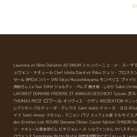
ィン
行
Li
タ
応
力
F
生
た
て
理
ル
の
開
O
M
ラ
シャンパーニュ・ド・スーザ
Laurence et Rémi Dufaitre
AD VINUM
ュ
Dard et Ribo
ュヴォン・ナチュール
ジュリ・ブロスラ
Chef Ishida
の
BMOメンバー
VIN
モンペリエ
プイイヒ
セール
Tokyo Musashikoyama
見
Salon L'irrée
良則さん
La Tour Eiffel
ジョルディ・ペレズ
焼き鳥・しのり
切
ボル
LAFOREST
DOMAINE FREDERIC ET ARNAUD GESCHICKT
Sylvain
な
ロワール
THOMAS PICOT
オリヴィエ・クザン
RECREATION
ヤニッ
い
Als
パルティーダ・クレウス
ドメーヌ・ヨヨ
レアシオン
Saint Aubin
ニ
パリ
イイ
マルセイユ
Saint-Amour
マキシム・マニョン
エッフェル塔
程
Loïc ROURE
Domaine Olivier Cousin
Be
des Griottes
Yakitori SHINORI
あ
ビオジョレーヌ
セバスチャ
ン・ナチュール見本市ビム
シルヴァンさん
い
Symphonie
Bistro Brutal
ロヴァンス
自然派試飲会ビオジョレーヌ
Leoni