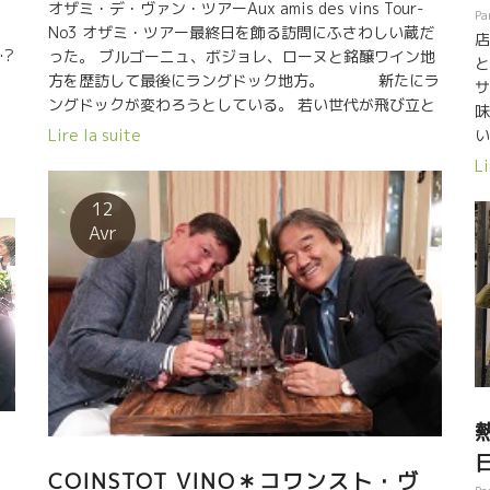
オザミ・デ・ヴァン・ツアーAux amis des vins Tour-
Pa
No3 オザミ・ツアー最終日を飾る訪問にふさわしい蔵だ
店
…?
った。 ブルゴーニュ、ボジョレ、ローヌと銘醸ワイン地
と
方を歴訪して最後にラングドック地方。 新たにラ
サ
ングドックが変わろうとしている。 若い世代が飛び立と
味
うとしている。 古きを継承しつつも全く異質のワインが
Lire la suite
い
生まれようとしている。 これは、造る方だけでなく、ワ
フ
Li
ロ
インを販売する方も同じように変化している。
ん
を
前世代は緑の眼鏡をかけているとすれ
12
リ
ば、今の世代はブルーの眼鏡をかけている。 同じものを
Avr
続
見ても、同じものをテースティングしても同じようには
よ
決して映らない。 オザミの若い世代とオリヴィエには共
流
通のブルーの世界が映っている。 これは感性と
ん
哲学的な世界、ワインを知っているか否かではない。 こ
り
れは本当に大切なこと、ワインを扱うレストラン、小売
ザ
の世界でも大切なこと。 “自然派ワインは嫌い、逆に自然
タ
派しか飲まない”なんていうのも緑色の眼鏡をかけた旧世
私
界を引きずっている考え方。 だから、新旧の交
流、対話、お互いの理解が新しいカタチを造りあげるこ
とができる。 そんな店、企業だけが新鮮さを保つことが
COINSTOT VINO＊コワンスト・ヴ
できる。造り手も同じこと。 さもなければ、品揃えも、