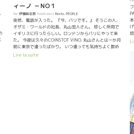
Pa
ィーノ －NO１
メニューも、ワインのスタイルも化石のように固まって
フ
しまう。日々に新たに！大切です。
P
人
Par
伊藤與志男
Publié dans
Resto
,
PEOPLE
本
に
突然、電話が入った。 『今、パリです。』 そうこの人、
げ
。
オザミ・ワールドの社長、丸山宏人さん。 珍しく所用で
培
の
イギリスに行ったらしい。ロンドンからパリにやって来
理
な
た。 今夜は久々のCOINSTOT VINO. 丸山さんとは一か月
Li
ワ
す
前に東京で逢ったばかり。 いつ逢っても気持ちよく飲め
が
て
る人。 ほぼ家族のような存在。 今夜は、やはり家族のよ
Lire la suite
え
うな存在の人 Rene-Jean ＊ ルネ・ジャン が造っ
ダ
3つ
た Dard et Ribo ＊ ダール・エ・リボの St-Joseph
G
あ
＊ サン・ジョゼフをやった。 気の合った人と気の合っ
熱
ト
たワインを飲るのは最高だ！！ 気の合ったビストロで
く
一杯やるのも格別だ。 私はここCOINSTOT VINO ＊
L
ュ
コワンスト・ヴィーノが好きだ。 気持ちのよいサーヴィ
ま
スが心地よい。 おまけに、ワインの品揃えも、食べ物も
ミ
，
美味しい。
C
ワ
を
た
プ