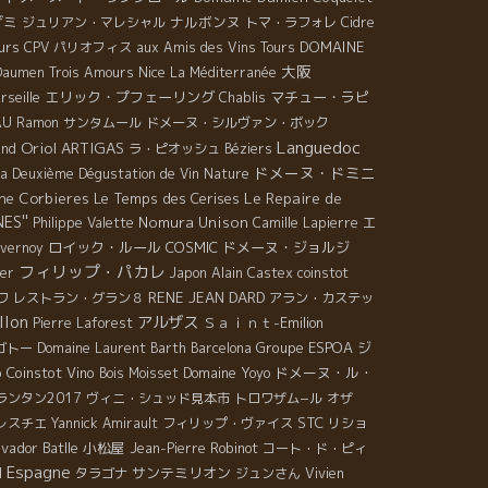
た。丸山宏人。梶川さん。 久しぶりの梶さんとの再会
ザミ
ナルボンヌ
ジュリアン・マレシャル
トマ・ラフォレ
Cidre
。梶さんはソムリエ世界コンクールで第５位に入賞し
urs
DOMAINE
CPV パリオフィス
aux Amis des Vins Tours
元ソムリエ日本優勝者。 今では、ソムリエは卒業し
大阪
Nice
 Daumen
Trois Amours
La Méditerranée
、全く別の仕事をしている。噛めば噛むほど味のある
エリック・プフェーリング
マチュー・ラピ
rseille
Chablis
だ。 忙しので時々しか会えない。 しかし、カニ屋さん
AU
Ramon
サンタムール
ドメーヌ・シルヴァン・ボック
は美味しいワインがないのが残念だ！ この点だけが、
Languedoc
Oriol ARTIGAS
完全燃焼。 でも、美味しかった。感謝！丸さん、梶さ
and
ラ・ピオッシュ
Béziers
ドメーヌ・ドミニ
、またやりましょう。
la Deuxième Dégustation de Vin Nature
Le Repaire de
ne
Corbieres
Le Temps des Cerises
ES''
Nomura Unison
エ
Philippe Valette
Camille Lapierre
ロイック・ルール
COSMIC
ドメーヌ・ジョルジ
Overnoy
フィリップ・パカレ
ier
Japon
Alain Castex
coinstot
RENE JEAN DARD
ワ
レストラン・グラン８
アラン・カステッ
llon
アルザス
Ｓａｉｎｔ-Emilion
Pierre Laforest
Groupe ESPOA
ジ
ゴトー
Domaine Laurent Barth
Barcelona
o Coinstot Vino
Domaine Yoyo
ドメーヌ・ル・
Bois Moisset
ンタン2017
ヴィニ・シュッド見本市
トロワザム−ル
オザ
STC
レスチエ
Yannick Amirault
フィリップ・ヴァイス
リショ
lvador Batlle
小松屋
Jean-Pierre Robinot
コート・ド・ピィ
Espagne
サンテミリオン
N
タラゴナ
ジュンさん
Vivien