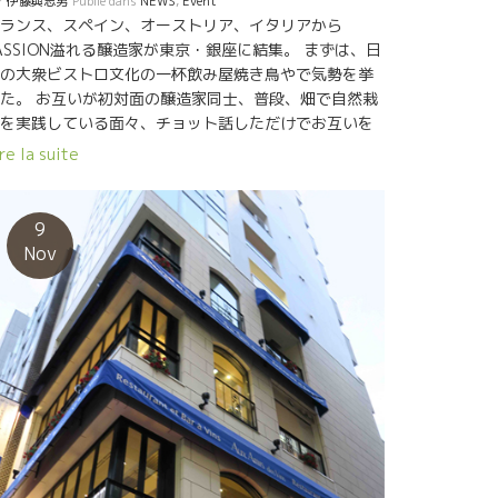
r
伊藤與志男
Publié dans
NEWS
,
Event
ランス、スペイン、オーストリア、イタリアから
ASSION溢れる醸造家が東京・銀座に結集。 まずは、日
の大衆ビストロ文化の一杯飲み屋焼き鳥やで気勢を挙
た。 お互いが初対面の醸造家同士、普段、畑で自然栽
を実践している面々、チョット話しただけでお互いを
解できる。 それぞれのワインを持ち込んで、お互いの
re la suite
インを飲み合ってそれぞれが自己紹介となる。ワイン
名刺になる。 一口飲めば、ウーン、やるな！と判りあ
る。 特に、スペインのPARTIDA CREUS＊パルティー
9
・クレウスのMassimo＊マシモとアルザスのFrédéric
Nov
ESCHICKT＊フレデリック・ゲシクトは意気投合！！
く語るClaire RICHAUD＊クレール・リショー。 熱
語るJOLLY FERRIOL＊ジョリー・フェリオルのJean
uc＊ジャンリュック。 優しく、聞くSTROHMEIER＊シ
ュトロマイヤー夫婦。 飲み足らず銀ブラをしてオザ
・ビルへ！ オザミでは誰もが納得するOlivier
OUSIN＊オリヴィエ・クザンのシャルドネ２００５年
開けた。 有難う。小松さん。 さあ、今週は日本中を飛
び廻るぞ！！