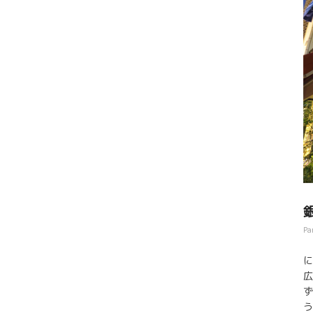
松
心
ー
パ
s
の
の
明
連
る
カ
Pa
す
を
に
の
広
、
ず
ュ
う