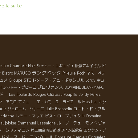
ってない８階のオザミにきた。 青木さんが、笑顔で対
re la suite
してくれた。 季節がらボジョレ・ヌーヴォー、Jean
oillard＊ジャン・フォワラールをサービスしてくれ
。 ジャンの熟練技、流石だ。ブレのない美味しさ。 料
も繊細で美味しい。 Wagyu – Boeuf japonais オザミ
和牛は美味しい。 フラール・ルージュのグラヌーズを
けた。 素晴らしいマリアージだった。 Que c’est bon.
n a ouvert Les Glaneuses de chez Foulard Rouge.
agnifique mariage. Jean François Nicq＊ジャン・フ
ンソワ・ニックの顔とピレネー山脈の麓のモンテスキ
ビ
Bistro Chambre Noir
シャトー・エギュイユ
後藤アキ子さん
ー村の景色が浮かんできた。 ムッシュ丸山が、考案中
ラングドック
ン
Bistro MARUGO
Prieure Roch
マス・ぺリ
新作デザートをもってやって来た。 見かけはどこから
ュメ
Groupe STC
ドメーヌ・デュ・ポッシブル
Jordy
中山
ても，皮をむいただけの茹で卵。 打皮はそのままで、
プロヴァンス
l
シャトー・プピーユ
DOMAINE JEAN-MARC
ると中身がクリーム、黄身も使った立派なデザート。
ドー
Les Foulards Rouges
Château Poupille
Jordy Perez
かなか面白い。 Crabe japonais 私はカニに目がな
Mas Lau
ク・アミロ
マチュー・エ・カミーユ・ラピエール
ルク
。イヤ、全く抵抗力がない。と云った方が正しい。 カ
ace
Julie Brosselin
コート・ド・ブル
ジェローム・ソリーニ
が食べられると聞いたら何をおいても行ってしまう
Ardèche
レミー・スリエ
ビストロ・ブリュタル
Domaine
、カニが大好きだ。 日本に来る楽しみの一つがカニで
aujoloise
Emmanuel Lassaigne
ル・ブ・デュ・モンド
ヴァ
る。 素材そのものでここまで完成された旨味を持って
ン・シャティヨン
第二回台湾自然派ワイン試飲会
エクサン・プ
る食べ物はないと思う。 今日はこのメンバーでやった
ドメーヌ・ド・ラングロール
Domaine Damien Coquelet
s