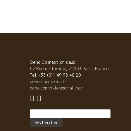
ルヌを開けた。Magnifique !! ブラインド・テーステ
グ そして、最後はブラインドで一本。 コルナスのバル
ザール2002年だった。 ミレーヌのテースティング能
はかなりのものだ。 パリのソぺクサでワイン講座の先
をやっていた経験がある。 北ローヌのシラーまではあ
た。バルタザール醸造は知らない。 答えはバルタザー
2002。 […]
Oeno Connextion s.a.r.l.
62 Rue de Turbigo, 75003 Paris, France
Tel +33 (0)1 49 96 40 20
oeno-connexion.fr
oeno.connexion@gmail.com
Rechercher :