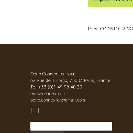
o
e
o
r
Navigatio
k
Prev: COINSTOT
de
l’article
Oeno Connextion s.a.r.l.
62 Rue de Turbigo, 75003 Paris, France
Tel +33 (0)1 49 96 40 20
oeno-connexion.fr
oeno.connexion@gmail.com
Rechercher :