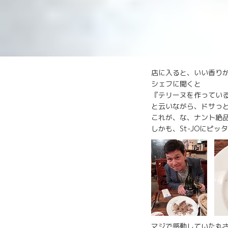
店に入ると、いい香り
シェフに聞くと
『テリーヌを作ってい
と云いながら、ドサっ
これが、な、ナント絶
しかも、St-JOにピッ
マジで感動していた丸