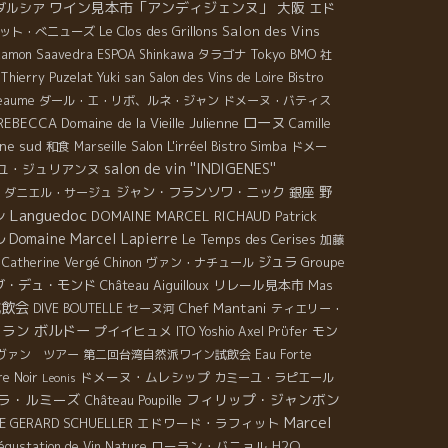
ワイン見本市「アンディジェンヌ」
大阪
ダルシア
エド
Le Clos des Grillons
Salon des Vins
ット・べニューズ
Tokyo
Ramon Saavedra
ESPOA Shinkawa
タラゴナ
BMO 社
Bistro
Thierry Puzelat
Yuki san
Salon des Vins de Loire
heaume
ダール・エ・リボ、ルネ・ジャン
ドメーヌ・バティス
ローヌ
 REBECCA
Domaine de la Vieille Julienne
Camille
ne sud
Salon L'irréel
和食
Marseille
Bistro Simba
ドメー
salon de vin ''INDIGENES''
ユ・ジュリアンヌ
野
ジャン・フランソワ・ニック
銀座
・ダニエル・サージュ
Languedoc
ン
DOMAINE MARCEL RICHAUD
Patrick
ル
Domaine Marcel Lapierre
Le Temps des Cerises
加藤
ジュラ
Groupe
t Catherine Vergé
Chinon
ヴァン・ナチュール
ブ・デュ・モンド
Château Aiguilloux
リレール見本市
Mas
試飲会
Chef Mantani
DIVE BOUTELLE
セーヌ河
ティエリー・
ゥラン
ボルドー
プイイヒュメ
モン
ITO Yoshio
Axel Prϋfer
ヴァン ツアー
第二回台湾自然派ワイン試飲会
Eau Forte
ドメーヌ・ムレシップ
e Noir
カミーユ・ラピエール
Leonis
ラ・ルミーズ
フィリップ・ジャンボン
Château Poupille
Marcel
E GERARD SCHUELLER
エドワード・ラフィット
ローラン・バニョル
H2O
égustation de Vin Nature