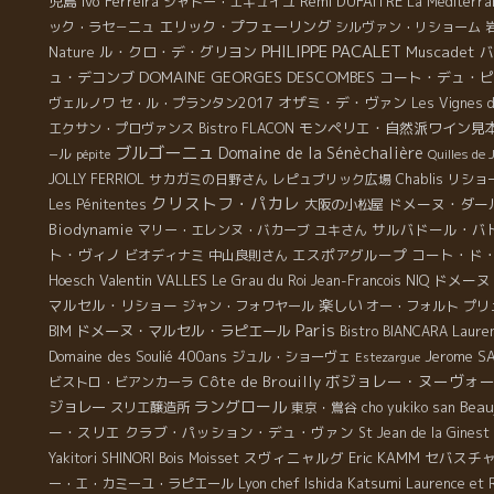
児島
Ivo Ferreira
Rémi DUFAITRE
シャトー・エギュイユ
La Méditerra
エリック・プフェーリング
ック・ラセ－ニュ
シルヴァン・リショーム
PHILIPPE PACALET
ル・クロ・デ・グリヨン
Muscadet
バ
Nature
DOMAINE GEORGES DESCOMBES
ュ・デコンブ
コート・デュ・ピ
オザミ・デ・ヴァン
ヴェルノワ
セ・ル・プランタン2017
Les Vignes d
モンペリエ・自然派ワイン見
エクサン・プロヴァンス
Bistro FLACON
ブルゴーニュ
Domaine de la Sénèchalière
−ル
pépite
Quilles de 
JOLLY FERRIOL
サカガミの日野さん
レピュブリック広場
Chablis
リショ
クリストフ・パカレ
ドメーヌ・ダー
Les Pénitentes
大阪の小松屋
Biodynamie
サルバドール・バ
マリー・エレンヌ・バカーブ
ユキさん
ト・ヴィノ
エスポアグループ
コート・ド
ビオディナミ
中山良則さん
Valentin VALLES
ドメーヌ
Hoesch
Le Grau du Roi
Jean-Francois NIQ
マルセル・リショー
楽しい
ジャン・フォワヤール
オー・フォルト
プリ
Paris
ドメーヌ・マルセル・ラピエール
Laure
BIM
Bistro BIANCARA
Domaine des Soulié 400ans
Jerome S
ジュル・ショーヴェ
Estezargue
ボジョレー・ヌーヴォ
Côte de Brouilly
ビストロ・ビアンカーラ
ラングロール
Beau
ジョレー
スリエ醸造所
東京・鴬谷
cho yukiko san
ー・スリエ
クラブ・パッション・デュ・ヴァン
St Jean de la Ginest
スヴィニャルグ
Eric KAMM
セバスチ
Yakitori SHINORI
Bois Moisset
Lyon chef Ishida Katsumi
ー・エ・カミーユ・ラピエール
Laurence et 