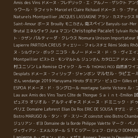
Amis des Vins
アン
ドメーヌ・フレデリック・エ・アルノー・ゲシクト
ゥワール・ラフィット
Marcel et Claire Richaud
ドメーヌ・ラ・プティ
Naturels Montpellier
JACQUES LASSAIGNE
アラン・カステックス
ボーヌ
南スペイン
Saint-Amour
Brouilly
モニカさん
Banyuls-sur-Mer
Christophe Pacalet
Jura
Brutal
ミネルヴォワ
マコン
Sylvain Ric
パルティーダ・クレウス
Nomura Unison
Importateur
ト・クザン
Rhô
PARTIDA CREUS
Lapierre
ティエリー・フォレスチエ
Rémi Sédès
ニコラ・ルノー
ドメーヌ・ド・ラ・ヴィエイ
ヌ・シルヴァン・ボック
Montpellier
ビストロ・モンマルトル
ジュンさん
カタロニア
ドメーヌ
村ユニソン
La Remise
ロイック・ルール
自然派ワイ
THOMAS PICO
マルセル・ラピエ－
Desplats
ドメーヌ・フィリップ・ジャンボン
vendange 2019
ダミアン・ビュロー
さん
Maruyama Hiroto
Gilles e
ESPOA
ドメーヌ・ド・ラングロール
ル・
montagne Sainte Victoire
Lau
Ｓａｉｎｔ-Emilion
aux Amis des Vins Tours
Côte de Thongue
オリオル・アルティギャス
ドメーヌ・ドミニック・ド
ピュズラ
ペリエ
Domaine Laforest
Elian Da Ros
ERIC DE SOUSA
オザミ・デ・
ル・タン・デ・スリーズ
Bistro MARUGO
coinstot vino
Bistro Chambr
マーク・ペノ
ジュリアン・ギヨ
Domaine de la Borde
Philippe Valette
ＳＴＣツアー
DOMAIN
ヴィヴィアン・エメルスダール
シェフ・ロドルフ
Lapierre
Angers
ル・ヴァン・ドゥ・メザミ
Taiwan la Deuxième D