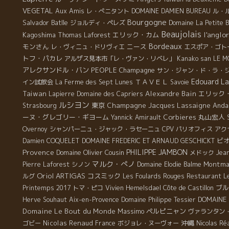
VEGETAL
Aux Amis
レ・ぺニタント
DOMAINE DAMIEN BUREAU
ル・
Bourgogne
Salvador Batlle
ジョルディ・ペレズ
Domaine La Petite 
Beaujolais
l'anglo
Kagoshima
エリック・カム
Thomas Laforest
Bordeaux
モンさん
ニース
レ・ヴィニュ・ドリヴィエ
エスポア・ゴト
トフ・パカレ
アルザス見本市「レ・ヴァン・リベレ」
Kanako san
LE M
アレクサンドル・バン
PEOPLE
Champagne
サン・ジャン・ド・ラ・
Edouard La
ＴＡＶＥＬ
イン試飲会
La Ferme des Sept Lunes
Savoie
Taiwan
Alexandre Bain
エリック
Lapierre
Domaine des Capriers
ルシヨン
東京
Champagne Jacques Lassaigne
Anda
Strasbourg
ーヌ・グレゴリー・ギヨーム
Corbieres
丸山宏人
Yannick Amirault
Overnoy
シャンパーニュ・ジャック・ラセーニュ
CPV パリオフィス
アク
ビ
Damien COQUELET
DOMAINE FREDERIC ET ARNAUD GESCHICKT
Provence
PHILIPPE JAMBON
Domaine Olivier Cousin
メドック
Jea
マルク・ぺノ
Montma
Pierre Laforest
シノン
Domaine Elodie Balme
Oriol ARTIGAS
コスミック
ルグ
Les Foulards Rouges
Restaurant Le
ブル
Printemps 2017
トマ・ピコ
Vivien Hemelsdael
Côte de Castillon
DOMAINE
Herve Souhaut
Aix-en-Provence
Domaine Philippe Tessier
Domaine Le Bout du Monde
Massimo
ペルピニャン
ヴァランタン
Nicolas Renaud
沖縄
ゴビー
France
ボジョレ・ヌーヴォー
Nicolas Ré