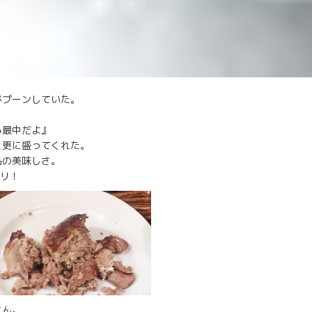
がプーンしていた。
る最中だよ』
と更に盛ってくれた。
品の美味しさ。
タリ！
さん。