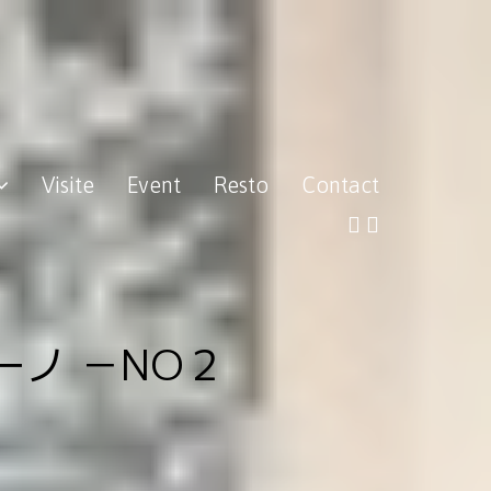
Visite
Event
Resto
Contact
ーノ －NO２