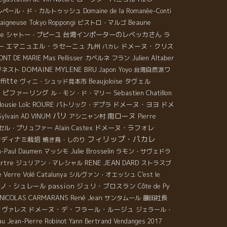
ルペール・ド・カルトゥッシュ
Domaine de la Romanée-Conti
Beaune
Baigneuse
Tokyo Roppongi
ビストロ・マルゴ
re
台湾インポーターのレベッカさん
ラ
シャトー・プピーユ
エマニュエル・ラセーニュ
九州
ドメーヌ・クリス
ー
パカレ
Julien Altaber
ONT DE MARIE
Mas Pellisser
カベルネ フラン
DOMAINE MYLENE BRU
ジネスト
Japon
Yoyo
台湾自然派ワ
ffitte
Beaujoloise
タヴェル
ヴィニ・シュッド見本市
・ピファーリング
Sebastien Chatillon
ル・モン・ド・マリー
lousie
Loïc ROURE
ドメーヌ・ヨヨ
ドメ
パトリック・デプラ
パリ
南ローヌ
Sylvain
AD VINUM
アシニャン村
Pierre
ドメーヌ・ラフォレ
セル・プリュファー
Alain Castex
フィリップ・パカレ
オディナミ栽培
焼き鳥・しのり
Julie Brosselin
n-Paul Daumen
マッシモ
ラモン・サヴェドラ
rtre
RENE JEAN DARD
ジュリアン・マレシャル
ストラスブ
 Verre Volé
Catalunya
シルヴァン・オエッシュ
C'est le
ノ・シュレール
passion
ジュリ・ブロスラン
Côte de Py
 NICOLAS CARMARANS
René Jean
サンタムール
藤田社長
ドメーヌ・デ・フラール・ルージュ
・ヴァレス
ジェラール・
au
Jean-Pierre Robinot
Yann Bertrand
Vendanges 2017