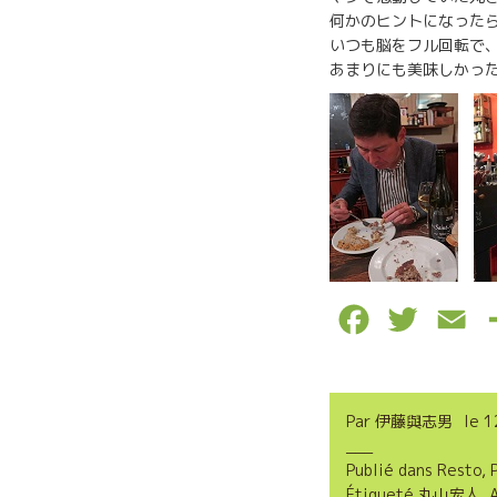
何かのヒントになった
いつも脳をフル回転で、A
あまりにも美味しかっ
F
T
E
a
w
m
c
i
a
Par
伊藤與志男
le
1
e
t
i
Publié dans
Resto
,
b
t
l
Étiqueté
丸山宏人
,