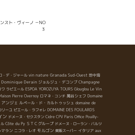
 コワンスト・ヴィーノ －NO
３
vin nature
Granada
Sud-Ouest
地中海
ロ・デ・ジャール
 Dominique Derain
ジョルジュ・デコンブ
Champagne
Le Vin
ロワ
ラピエール
ESPOA YOROZUYA TOURS
Glouglou
萬谷シェフ
Domaine
Maison Pierre Overnoy
ロマネ・コンチ
アンジェ
ルペール・ド・カルトゥッシュ
domaine de
DOMAINE DES FOULARDS
カリーユ
ピエール・ラフォレ
イン
Pouilly-
ドメーヌ・セクスタン
Cidre
CPV Paris Office
Côte du Py
ＳＴＣグループ
トル
ドメーヌ・ローラン・バルツ
モルゴン
ルマラン
イタリア
aux
ニコラ・レオ
質販スーパー