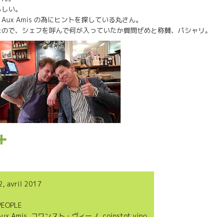
らしい。
ux Amis の為にヒントを探している丸さん。
たので、シェフを呼んで何が入っていたか質問ぜめと称賛、パシャリ。
P
a
r
2, avril 2017
t
PEOPLE
a
Aux Amis
,
コワンスト・ヴィーノ
,
coinstot vino