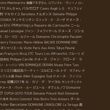
istro Montmartre
後藤アキ子さん
コワンスト・ヴィーノ
ロー
バルセロナ
Caves Augé
ETTE
がんちゃん
レミ・デュフェイ
村
マルセイユ
ナルボンヌ
Barcelona
Domaine Philippe
OSAKA
サンテミリオン
ドメーヌ・
エリック・ド・スーザ
Eric Pfifferling
Le Repaire de Cartouche
an
ニーム
anuel Lassaigne
ドメーヌ・リショ
ジャン・フォワイヤール
Domaine Christophe Pacalet
ス・ロー
クロ・ルジャール
DOMAINE ERIC
hierry Forestier
Marie-Hélène BACAVE
セネシャリエール
Fleurie
Visite Paris
Aux Amis Tokyo
an François Nicq
STC Tours
Les Affranchis
ビ
フルーリ
Philippe Carrille
ドメーヌ・ジャン・クロード・ラ
諏訪本社
VIN
ン・トーバン
DOMINIQUE DERAIN
Alsace Foire "Les
スリエ50歳記念パーティー
コルビエール
トマ・ラフォレ
ド
Alain Allier
Espagne Sud
ドメーヌ・フィリッ
ッフェル塔
収穫2017年
ル・カゾ・デ・マイヨル
rnoy
サントヴィクト
Domaine
ドメーヌ・パット・ルー
ピエール・オヴェルノワ
ク
Domaine
ESPOA GOTO TOUR
Domaine Prieuré Roch
Bistro Coinstot Vino
ダール・
六本木
Bistro Trois Amours
Barcelone
DOMAINE L'ANGLORE
鹿
Prüfer
La Tortuga