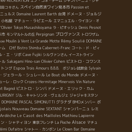
née
RECREATION
エノ・コネ・チーム
シャンパ－ニュ・ジャ
スペイン自然派ワイン見本市
岩田コキさん
Passion et
ニュルス
台湾
ドメーヌ・ジョルジ
Domaine Laurent Barth
小松屋
マチュー・ラピエール
エマニュエル・ウイヨン・オ
'Olivier
Tokyo Musashikoyama
ラ・ピオッシュ
Denis Pesnot
プロヴァンス
本市
Perpignan
モンマルトルの丘
トロワザム
Rémy Soulié
Moulin à Vent
La Grande Motte
DOMAINE
Joie
ーム ロゼ
Bistro Shimba
Cabernet-Franc
コート・ド・ピィ
ル・エ・リボ
Cave Fujiki
シルヴァンさん
イーストライン
トル
Olivier Cohen
ビストロ・コワンス
Sakagami Hino-san
・トング
Espoa
Trois Amours
B.B.B. ボジョレ試飲会
Sylvain
・ジェラール・シュレール
Le Bout du Monde
ドメーヌ・
ューレ・ロック
Crozes-Hermitage
Minervois
Vin Nature
nt Bagnol
ビストロ・シンバ
ドメーヌ・エリック・カム
AURIGNY
ジル・キャトリンヌ・ヴェルジェ
ジャジャキスタン
ー
DOMAINE PASCAL SIMONUTTI
グラナダ
BMOメンバー
ボ
jolais Nouveau
シャンパーニュ
レミ
Domaine SEXTANT
Ardèche
Le Casot des Mailloles
Mathieu Lapierre
Alsace
ャン・シャティヨン
東京フレンチ
La Pioche
マチュ
Rémi Dufaitre
シャトー・カンボン
Le Clown Bar
Domaine