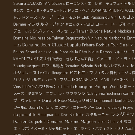
Sakura
JAJAKISTAN
Béziers
ローランス・エ・レミ・デュフェイトル
B
ドゥニ・ペノ
DOMAINE PHILIPPE VAL
ランス・エ・レミ・デュフェートル
モルゴン
ドメーヌ・ル・ブ・デュ・モンド
Club Passion du Vin
トル
マラガ
ルネ・ジャン
コート・ド・ブルイイ
Delmée
ヤニック・アミロ
デュ・ポッシブル
Taiwan Buvons Nature
マス・ぺリセール
Madoka s
Domaine Mouressipe
Narbonne
Emm
Taiwan Dégustation Vin Nature
Domaine Jean-Claude Lapalu
ーム
Prieure Roch
La Tour Eiffel
マ
Bruno Schueller
ソントル
Place de la République
Ramon
フルーリー
T
アルザス
KAMM
ドメーヌ・ド・ラ・
お好み焼き・きじ「さんて寛」
Souvignargues
Domaine Sylvain Bock
Je
ロワール地方
ルクレアシオン
オジョレーヌ
ビストロ・ブリュタル
Le Clos Rougeard
野村ユニソン
パリュ
ジョルディ
カーヴ・フジキ
DOMAINE JEAN-MARC LAFOREST
サ
Bourgone
レミー・
Vins Libérés"
パリ観光
Chef Ishida
Philippe Wies
レ・ザフランシ
メーヌ・ダミアン・コクレ
Nakayama Yoshinori san
エ
Dard et Ribo
プ・ヴァレット
Malaga
リヨン
Emmanuel Houillon Ove
Jean Foillard
ワール山
エスポア・ゴトーツアー
Domaine Jacky Preys
ラングドッ
du possible
カタルーニャ
Assignan
La Dive Bouteille
Damien Coquelet
Domaine Maxime Magnon
Jules Chauvet
東京・
エ・リボ
ドメーヌ・シャルロット・エ・ジャン・バティスト・セナ
Axel 