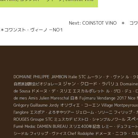
g
e
n
Next: COINSTOT VINO ＊
r
 VINO＊コワンスト・ヴィーノ －NO１
DOMAINE PHILIPPE JAMBON
STC
Italie
ムーラン・ナ・ヴァン
ル・ク
ジャン・クロード・ラパリュ
Domaine
自然派試飲会ビオジョレーヌ
de Sousa
ドメーヌ・デ・スリエ
エスカルポレット
ル・グロ・デュ・
de mes Amis
日本
Vendange 2017
Nice
Julien Mareschal
Fujimaru
Grégory Guillaume
オリヴィエ・コーエン
Jordy
Village Montpeyroux
l'anglore
エスポア・よろずやツアー
ジェローム・ソリーニ
フィリップ・
スペ
ROUGES
Groupe STC
ミュスカデ
ビストロ・シャンブルノワール
Fumé
スリエ400年記念
Medoc
DAMIEN BUREAU
レミー・デュフェー
ドメーヌ・ニコラ・カ
シードル
フィリップ・ヴァイス
Chef Rodolphe