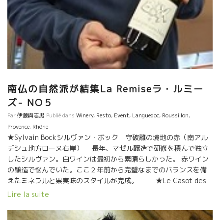
南仏の自然派が結集La Remiseラ・ルミー
ズ- NO５
Par
伊藤與志男
Publié dans
Winery
,
Resto
,
Event
,
Languedoc
,
Roussillon
,
Provence
,
Rhône
★Sylvain Bockシルヴァン・ボック 守破離の境地の赤（南アル
デシュ地方ローヌ右岸） 長年、マゼル醸造で研修を積んで独立
したシルヴァン。白ワインは最初から素晴らしかった。 赤ワイン
の醸造で悩んでいた。ここ２年前から完璧なまでのバランスを備
えたミネラルと果実味のスタイルが完成。 ★Le Casot des
Maillolles ル・カソ・デ・マイヨル醸造 （Banyulsバニ
Lire la suite
ュルス・ルシオン地方） あのミティークな醸造家アラン・カステ
ックが選んだ後継者のJordyジョルディ。世界で最も美しい景色を