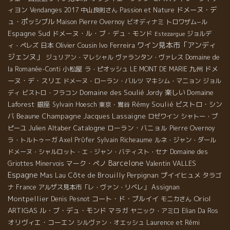
ィヨン
ドメーヌ・デ
Vendanges 2017
中山良則さん
Passion et Nature
ュ・ポッシブル
Maison Pierre Overnoy
ビオディナミ
トロワザム−ル
Espagne Sud
ドメーヌ・ル・ブ・デュ・モンド
ジョルデ
Estezargue
ワイン見本市「アンディ
日本
Olivier Cousin
Ivo Ferreira
ィ・ペレズ
ジェンヌ」
ジュリアン・マレシャル
ヴァランタン・ヴァレス
Domaine de
小松屋
九州
ドメ
la Romanée-Conti
ラ・ピオッシュ
LE MONT DE MARIE
ーヌ・デ・スリエ
ドメーヌ・ローラン・バルツ
マキシム・マニョン
ジョル
Domaine des Soulié
楽しい
Domaine
ディ
ビストロ・フラコン
Jordy
Laforest
銀座
Rémy Soulié
ビストロ・シン
Sylvain Hoesch
東京・鴬谷
バ
Beaune
Champagne Jacques Lassaigne
ロゼワイン
シャトー・プ
Julien Altaber
Catalogne
ローラン・バニョル
ピーユ
Pierre Overnoy
ラ・トルトゥーガ
Axel Prϋfer
Sylvain Richeaume
ルネ・ジャン・ダール
ドメーヌ・シャルロット・エ・ジャン・バティスト・セナ
Domaine des
Barcelone
マーク・ペノ
Valentin VALLES
Griottes
Minervois
Espagne
Mas Lau
Côte de Brouilly
Perpignan
プイイヒュメ
タラゴ
ナ
France
アルザス見本市「レ・ヴァン・リベレ」
Assignan
Oriol
Montpellier
コート・ド・ブルイイ
Denis Pesnot
モニカさん
ARTIGAS
ル・ブ・デュ・モンド
マラガ
ヤニック・アミロ
Elian Da Ros
オリヴィエ・コーエン
シルヴァン・オエッシュ
Laurence et Rémi