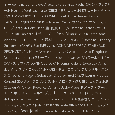
ォー
domaine de l'anglore
Alexandre Bain
La Pioche
ジャン・フォワヤ
コート・ド・ト
ール
Moulin à Vent
Eau Forte
岩田コキさん
ロワール地方
Jean-Claude
ング
COSMIC
Glouglou
Saint Aubin
THOMAS PICO
Dégustation
LAPALU
サンテミリオン
ビスト
Bois Moisset
Medoc
ローヌ
ロ・ブリュタル
René Jean
Domaine Richeaume
藤田社長
カー
Alsace
オザミ・デ・ヴァン
ヴ・フジキ
Lapierre
Vivien Hemelsdael
Angers
野村ユニソン
コート・デュ・ピ
Domaine Grégory
ミュスカデ
Guillaume
ビオディナミ栽培
DOMAINE FREDERIC ET ARNAUD
パカレ
l'anglore
ペルピニャン
GESCHICKT
シャトー・カンボン
coinstot vino
Nomura Unison
カタルーニャ
Le Clos des Jarres
ジェラール・ゴビー
aux Amis
CPV パリオフィス
DOMINIQUE DERAIN
Domaine de la Borde
des Vins
スヴィニャルグ
アレクサンドル・バン
ル・グロ・デュ・ロワ
Loire
STC Tours
Sebastien Chatillon
萬谷シェフ
Nicolas
Tarragona
Renaud
ル・クロ・デ・グリヨン
エクサン・プロヴァンス
エッフェル塔
Côte du Py
ドメーヌ・ダール・
Aix-en-Provence
Domaine Jacky Preys
ブルゴーニュ
エ・リボ
ドメーヌ・ド・ラングロー
ビストロ・マルゴ
ル
Espoa
Importateur REBECCA
Le Clown Bar
加藤さん
ローランス・
Rhône sud
VIN
エ・レミ・デュフェイトル
Chef Ishida
レミ・デュ
pépite
Beaujolais
Rémi DUFAITRE
フェイトル
Crozes-Hermitage
La