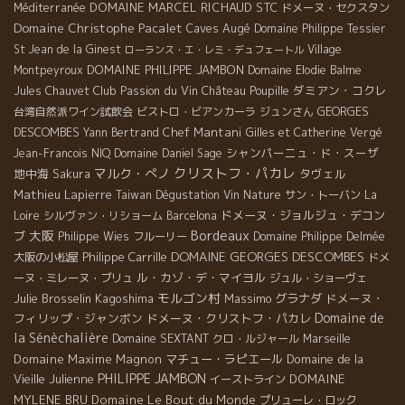
DOMAINE MARCEL RICHAUD
STC
Méditerranée
ドメーヌ・セクスタン
Domaine Christophe Pacalet
Caves Augé
Domaine Philippe Tessier
St Jean de la Ginest
Village
ローランス・エ・レミ・デュフェートル
DOMAINE PHILIPPE JAMBON
Montpeyroux
Domaine Elodie Balme
Club Passion du Vin
ダミアン・コクレ
Jules Chauvet
Château Poupille
GEORGES
台湾自然派ワイン試飲会
ビストロ・ビアンカーラ
ジュンさん
DESCOMBES
Chef Mantani
Yann Bertrand
Gilles et Catherine Vergé
シャンパーニュ・ド・スーザ
Jean-Francois NIQ
Domaine Daniel Sage
クリストフ・パカレ
マルク・ぺノ
地中海
タヴェル
Sakura
Mathieu Lapierre
Taiwan Dégustation Vin Nature
サン・トーバン
La
ドメーヌ・ジョルジュ・デコン
Loire
シルヴァン・リショーム
Barcelona
Bordeaux
大阪
ブ
Philippe Wies
フルーリー
Domaine Philippe Delmée
DOMAINE GEORGES DESCOMBES
Philippe Carrille
大阪の小松屋
ドメ
ル・カゾ・デ・マイヨル
ーヌ・ミレーヌ・ブリュ
ジュル・ショーヴェ
モルゴン村
Julie Brosselin
Kagoshima
Massimo
グラナダ
ドメーヌ・
Domaine de
フィリップ・ジャンボン
ドメーヌ・クリストフ・パカレ
la Sénèchalière
Domaine SEXTANT
クロ・ルジャール
Marseille
Domaine Maxime Magnon
マチュー・ラピエール
Domaine de la
PHILIPPE JAMBON
Vieille Julienne
DOMAINE
イーストライン
MYLENE BRU
Domaine Le Bout du Monde
プリューレ・ロック