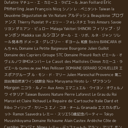
Eric
Jean Foillard
Dufaitre
マチュー・エ・カミーユ・ラピエール
Pfifferling
Jean François Nicq
シノン
レ・ぺニタント
Taiwan la
プロヴ
アルデッシュ
Beaujoloise
Deuxième Dégustation de Vin Nature
ァンス
Thierry Puzelat
ティエリー・フォレスチエ
Trois Amours
Savoie
フィリップ・ジ
ダミアン・ビュロー
Malaga
リヨン
Yakitori SHINORI
ルシヨン
ャンボン
リレ
Madoka san
ダール・エ・リボ、ルネ・ジャン
ール見本市
ドメーヌ・グレゴリー・ギヨーム
和食
Bistro BIANCARA
が
Bourgone
んちゃん
Domaine La Petite Baigneuse
Julien Guillot
Groupe STC
Domaine des Capriers
Domaine Prieuré Roch
ピエール・オ
BMOメンバー
Le Casot des Mailloles
ヴェルノワ
Chinon
カミーユ・ラ
DOMAINE GERARD SCHUELLER
エ
ピエール
Mas Pellisser
Quilles de Joie
Provence
スポアグループ
ル・モン・ド・マリー
Julien Mareschal
第二
Nice
レ・ザフランシ
回台湾自然派ワイン試飲会
Maruyama Hiroto
Morgon
ニコラ・ルノー
Aux Amis
エマニュエル・ウイヨン・オヴェルノ
イタリア
Taiwan Buvons Nature
ワ
Pierre Laforest
Le Grau du Roi
Le Repaire de Cartouche
Dard et
Marcel et Claire Richaud
Italie
Ribo
Granada
エスカルポレ
フィリップ・カリーユ
エノ・コネ・チーム
ット
レミー・スリエ50歳記念パーティー
Ramon Saavedra
Tokyo
Domaine Richaume
Ardèche
Musashikoyama
Alain Castex
Côte de
アンジェ
アラン・アリエ
モン
Castillon
Nîmes
レミー・デュフェートル