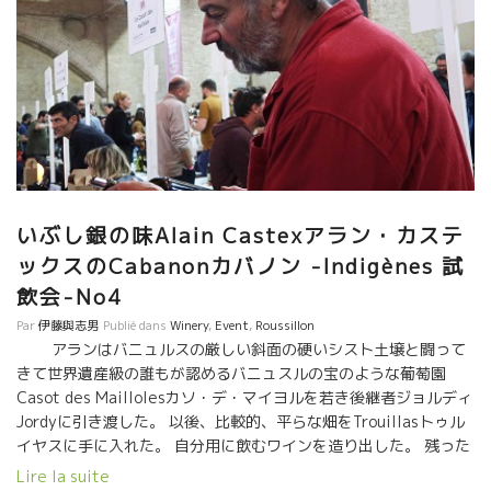
いぶし銀の味Alain Castexアラン・カステ
ックスのCabanonカバノン -Indigènes 試
飲会-No4
Par
伊藤與志男
Publié dans
Winery
,
Event
,
Roussillon
アランはバニュルスの厳しい斜面の硬いシスト土壌と闘って
きて世界遺産級の誰もが認めるバニュスルの宝のような葡萄園
Casot des Maillolesカソ・デ・マイヨルを若き後継者ジョルディ
Jordyに引き渡した。 以後、比較的、平らな畑をTrouillasトゥル
イヤスに手に入れた。 自分用に飲むワインを造り出した。 残った
ワインをチョットだけ日本にも出荷してもらっている。 私は初期
Lire la suite