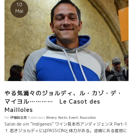
持つ畑で世界で最も大変な労働が必要な3.5hの畑。アランは２０
10
年の歳月かけて造りあげた“ザ・バニュルス”のテロワール。 バニ
Mai
ュルで最高のテロワールであることは誰もが認める事実。シスト
土壌からスーット伸びるシスト・シストなミネラル感、どこまで
もソフトなタッチに仕上げた果実味、ジョルディのセンスが光
る。 アラン・カステックの２０年の仕事をジョルディの若いセン
スでまとめたワイン。 パリの人気ワインビストロChambre Noir
シャンブル・ノワールのメンバーもここにくぎ付け。 ★Le
Temps des Cerises ル・タン・デ・スリーズ（ラングドック地
方） 今、ラングドック地方で、ワインの品質、持続性、人品とい
う観点から見て最も充実した蔵を挙げろと言われれば、私は迷わ
ずル・タン・デ・スリーズ醸造を選ぶ。アクセル・プリュファー
ルという人物が素晴らしい。驕らず、控え目で、ワインはどれを
飲んでも素晴らしい。どんな年でもウーンと唸ってしまうほどワ
やる気満々のジョルディ、ル・カゾ・デ・
インを造り上げてしまう。 どこまでも明るくクリアーな性格その
ものがワインに表現されている。
マイヨル………… Le Casot des
Mailloles
Par
伊藤與志男
Publié dans
Winery
,
Resto
,
Event
,
Roussillon
Salon de vin “Indigenes” ワイン見本市アンディジェンヌ Part-1
１ 若きジョルディにはPASSIONと体力がある。逆境にある産地に