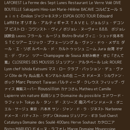
LAFOREST
La Ferme des Sept Lunes
Restaurant Le Verre Volé
DIVE
コルビエール
Ｓ
BOUTELLE
Sakagami Hino-san
Marie-Hélène BACAVE
Edouard
ａｉｎｔ-Emilion
ジャジャキスタン
ESPOA GOTO TOUR
Laffitte
オリオル・アルティギャス
ＴＡＶＥＬ
ジョルジュ・デコン
ブ
ビストロ・コワンスト・ヴィノ
ボジョレ・ヌーヴォー
B.B.B. ボジョレ
フラール・ルージュ
Bistro Brutal
試飲会
ヴィニ・シュッド見本市
Leonis
ＳＴＣツアー
エリック・プフェーリング
ル・ヴァン・ドゥ・メザミ
ダ
Jura
ール・エ・リボ
ルペール・ド・カルトゥッシュ
台湾
ニーム
オザ
Champagne de Sousa
ミ・デ・ヴァン ツアー
お好み焼き・きじ「さんて
ジュリアン・アルタベール
Loïc ROURE
寛」
CLOSERIES DES MOUSSIS
Lyon chef Ishida Katsumi
クラブ・パッション・デュ・ヴァ
マス・ロー
ン
丸山宏人
ニース
Côte de Py
モンマルトルの丘
ドメーヌ・シルヴァン・
Marc Pesnot
Taiwan
パルティーダ・クレウス
ボック
フィリップ・ヴ
Roussillon
ァイス
質販スーパー
カナコさん
Mathieu et Camille
vin nature
石田シェフ
Domaine du possible
エドワード・
Lapierre
ラフィット
Tokyo
ル・タン・デ・スリーズ
南スペイン
ドメーヌ・ダニ
Narbonne
エル・サージュ
東京・六本木
サン・ジャン・ド・ラ・ジネスト
Okinawa
Sud-Ouest
ドメーヌ・バティスト・クザン
ジュリアン・ギヨ
Domaine des Soulié 400ans
Catalunya
Herve Souhaut
カタロニア
ドメーヌ・ラフォレ
Domaine Mouressipe
Bistro MARUGO
Macon