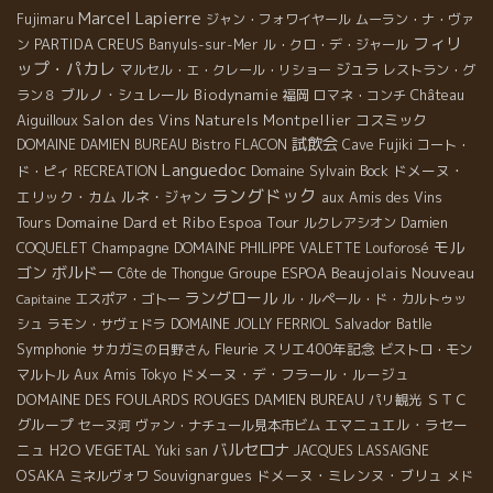
Marcel Lapierre
Fujimaru
ジャン・フォワイヤール
ムーラン・ナ・ヴァ
フィリ
PARTIDA CREUS
ン
Banyuls-sur-Mer
ル・クロ・デ・ジャール
ップ・パカレ
ジュラ
マルセル・エ・クレール・リショー
レストラン・グ
ブルノ・シュレール
Biodynamie
Château
ラン８
福岡
ロマネ・コンチ
Aiguilloux
Salon des Vins Naturels Montpellier
コスミック
試飲会
DOMAINE DAMIEN BUREAU
Bistro FLACON
Cave Fujiki
コート・
Languedoc
Domaine Sylvain Bock
ドメーヌ・
ド・ピィ
RECREATION
ラングドック
エリック・カム
ルネ・ジャン
aux Amis des Vins
Domaine Dard et Ribo
Espoa Tour
Tours
ルクレアシオン
Damien
モル
Champagne
COQUELET
DOMAINE PHILIPPE VALETTE
Louforosé
ゴン
ボルドー
Beaujolais Nouveau
Groupe ESPOA
Côte de Thongue
ラングロール
エスポア・ゴトー
ル・ルペール・ド・カルトゥッ
Capitaine
Salvador Batlle
シュ
ラモン・サヴェドラ
DOMAINE JOLLY FERRIOL
Symphonie
Fleurie
スリエ400年記念
サカガミの日野さん
ビストロ・モン
ドメーヌ・デ・フラール・ルージュ
マルトル
Aux Amis Tokyo
DOMAINE DES FOULARDS ROUGES
ＳＴＣ
DAMIEN BUREAU
パリ観光
グループ
エマニュエル・ラセー
セーヌ河
ヴァン・ナチュール見本市ビム
バルセロナ
ニュ
H2O VEGETAL
Yuki san
JACQUES LASSAIGNE
OSAKA
Souvignargues
ドメーヌ・ミレンヌ・ブリュ
ミネルヴォワ
メド