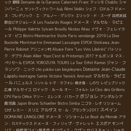
シャ
ック
静岡
Domaine de la Garance
Cabernet-Franc
マッシモ
Chablis
ンパーニュ
サントヴィクトワール山
Rémi Sédès
シェフ・ロドルフ
ドメー
ヌ・フレデリック・エ・アルノー・ゲシクト
エリック・ド・スーザ
自然派試
ドメーヌ・マルセル・ラピエ
飲会ビオジョレーヌ
Les Foulards Rouges
ール
イヴォ・フェレイラ
Philippe Valette
Sylvain
Brouilly
Nicolas Réau
vendange 2019
トマ・ピコ
Bistro Montmartre
Visite Paris
La Dive
Montmartre
Emmanuel Lassaigne
Bouteille
ESPOA Shinkawa
Jean-
Pierre Robinot
アシニャン村
Alsace Foire "Les Vins Libérés"
パトリッ
Alain Allier
ナルボンヌ
ク・デプラ
Yoyo
C'est le Printemps 2017
マス・
ジャン・フ
ぺリセール
ESPOA YOROZUYA TOURS
La Tour Eiffel
Ramon
Domaine Jean-Claude
ランソワ・ニック
biojoleynes
cho yukiko san
Lapalu
マルセル・ラピエ
montagne Sainte Victoire
Yannick Amirault
－ル
バニュルス
ソントル
トマ・ラフォレ
焼き鳥・しのり
レピュブリック
マルセイユ
ロイック・ルール
Le Clos des Grillons
広場
オー・フォルト
ボジョレ
アンダルシア
CPV Paris Office
マリー・エレンヌ・バカーブ
鹿児島
Bruno Schueller
Japon
Bistro Simba
ニコラ・レオ
リショーム
スペイン
アルザス
レミー・スリエ
ロゼ
セ・ル・プランタン2017
DOMAINE L'ANGLORE
ドメーヌ・リショーム
Le Bout du Monde
アラ
ドメーヌ・フィリップ・ヴァレット
エスポア
モンペ
ン・カステックス
リエ・自然派ワイン見本市
オリヴィエ・クザン
セバスチャン・シャテ