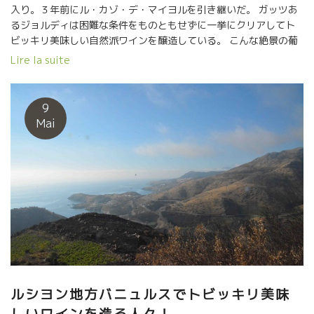
入り。３年前にル・カゾ・デ・マイヨルを引き継いだ。 ガッツあ
るジョルディは困難な条件をものともせずに一挙にクリアしてト
ビッキリ美味しい自然派ワインを醸造している。 こんな絶景の葡
萄園なら厳しい傾斜の仕事も苦にならない。 樹齢が古く根っ子が
Lire la suite
シスト岩盤を打ち破って深く入り込んでいる。 このシスト岩盤の
ミネラル感は他の地方では絶対にでない特徴を備えている。 ワイ
ンが濃くても、薄めでもスーット真っ直ぐに伸びていく爽やかさ
9
を与えてくれる。 Rose de Zazaロゼ・ド・ザザ 赤葡萄のシラー
Mai
品種と白葡萄のマルサンヌをプレスしたジュースを発酵させたロ
ゼ。 淡いロゼ色が美しくミネラル感でしめてあるスタイル。和食
にはピッタリ。 Comax Ethylix コマックス・エティリックス 同じ
く赤葡萄のシラー品種と白葡萄のマルサンヌ品種を３日間マセラ
ッションをやったワイン。 薄めの赤ワインと云う色合い、軽やか
な中にもシスト土壌のミネラルがキッチリ主張している真っ直ぐ
さがある。 Perpignanペルピニャンの夜は地元で有名な牛肉専門
レストランLe Divilル・ディヴィルにて 美味しい熟成肉とル・カ
ゾ・デ・マイヨルのLe SOULA ル・スラを合わせて堪能した。 肉
の塩っぽい旨味と油性をシスト土壌の真っ直ぐなミネラル感が絶
妙のマリアージュでした。 即、地元で認められるのは珍しい。
ルシヨン地方バニュルスでトビッキリ美味