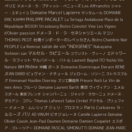
ペリエ
Les Affranchis
ドメーヌ・ラ・プティット・べニューズ
シャト
Domaine Marcel Lapierre
DOMAINE
ー・エギュイユ
サンタムール
PHILIPPE PACALET
ERIC KAMM
Andalousie
La Tortuga
Place de la
Bistro Coinstot Vino
République
BISSOH
Strasbourg
Les Vignes
passion
ドメーヌ・ド・ラ・セネシャリエール
d'Olivier
マコン
THOMAS PICOT
台湾インポーターのレベッカさん
Bistro Chambre Noir
La Remise
salon de vin ''INDIGENES''
PEOPLE
Nakayama
マルセル・ラピエール
エドゥワー
Yoshinori san
コワンスト・ヴィーノ
ル・ラフィット
サルバドール・バトル
Laurent Bagnol
ITO Yoshio
Vin
Rhône
沖縄
ボーヌ
Domaine Dominique Derain
RENE
Nature BIM
JEAN DARD
ビュヴォン・ナチュール
ジェローム・ソリーニ
ストラスブル
Le Vin de
グ
Emmanuel Houillon Overnoy
スリエ醸造所
Prieure Roch
mes Amis
東京
フルーリ
Domaine Laurent Barth
ヴィヴィアン・エメル
スダール
東京フレンチ
シャンパーニュ・ジャック・ラセーニュ
ドメーヌ・
Salon L'irréel
ダミアン・コクレ
Thomas Laforest
アクセル・プリュファ
Paris
ラ・
ドメーヌ・ムレシップ
ジュリ・ブロスラン
Corbieres
ー
ルミーズ
パリ
ビオジョレーヌ
Domaine
AD VINUM
Camille Lapierre
Olivier Cousin
Domaine Damien Coquelet
Jean-Paul Daumen
エスポ
DOMAINE PASCAL SIMONUTTI
ア・ゴトーツアー
DOMAINE JEAN-MARC