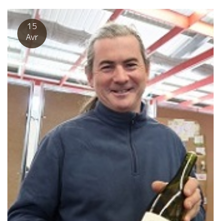
の頃のCasot des Maillolesカソ・デ・マイヨルを覚えている。
シストの岩盤ジュースのようなワイン、その上に強烈に濃縮した
果実だった。 ９０年台は皆濃縮競争をやっていた。 でも、アラン
15
のワインは濃縮していても体に入っていた。 そして、今、ま
Avr
るで“水”のような透明感のあるワインを醸すアラン。 アランの人
生がそのまま表現されている。 いろんな局面を乗り越えてきたア
ランの人生、そして、今が表現されている。 まさに、癒しワイ
ン。酷使した自分の肉体を癒してくれるようなホットしたワイン
だ。 お疲れの皆さん、アランのワインを飲んでみてください。 ス
ーット体が軽くなってきますよ！ 私の大好きなワインの一つ。