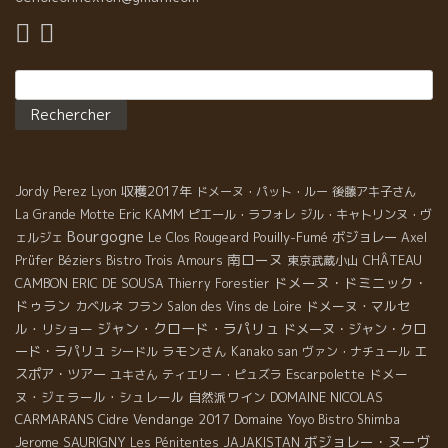
Rechercher :
収穫2017年
Jordy Perez
Lyon
ドメーヌ・パット・ルー
後藤アキ子さん
Eric KAMM
La Grande Motte
ピエール・ラフォレ
ジル・キャトリンヌ・ヴ
Bourgogne
Pouilly-Fumé
ボジョレー
ェルジェ
Le Clos Rougeard
Axel
南ローヌ
CHÂTEAU
Prüfer
Béziers
Bistro Trois Amours
東京武蔵小山
ドメーヌ・ドミニック・
CAMBON
ERIC DE SOUSA
Thierry Forestier
ドゥラン
ドメーヌ・マルセ
カベルネ フラン
Salon des Vins de Loire
ジャン・クロード・ラパリュ
ル・リショー
ドメーヌ・ジャン・クロ
ード・ラパリュ
ラモンさん
エ
シードル
Kanako san
ヴァン・ナチュール
スポア・ツアー
Escarpolette
ドメー
ユキさん
ティエリー・ピュズラ
ヌ・ジェラール・シュレール
自然派ワイン
DOMAINE NICOLAS
CARMARANS
Vendange 2017
Domaine Yoyo
Cidre
Bistro Shimba
ボジョレー・ヌーヴ
Jerome SAURIGNY
Les Pénitentes
JAJAKISTAN