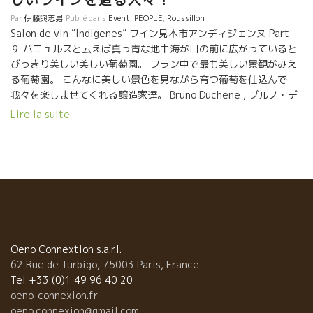
しいワインを造る人々！
Par
伊藤與志男
Publié dans
Event
,
PEOPLE
,
Roussillon
Salon de vin “Indigenes” ワイン見本市アンディジェンヌ Part-
９ バニュルスと云えば真っ青な地中海が目の前に広がっていると
びっきり美しい美しい葡萄園。 フラン中で最も美しい景観がみえ
る葡萄園。 こんなに美しい景色を見ながら育つ葡萄を仕込んで
我々を楽しませてくれる醸造家達。 Bruno Duchene , ブルノ・デ
ュシェンヌはブースを持っていないけど会場を歩き回って盛り上
Lire la suite
げていた。 Alain アランは、ずっとこの急斜面の段々畑を耕して
きて体力の限界を感じて３年前にJordyジョルディ・ペレズにル・
カゾ・デ・マイヨルをバトンタッチした。 屈強なアランが力の限
り尽くした急斜面の重労働を必要な畑を引き継げるのは、この人
Jordyジョルディしかいない。 Jordyジョルディは元プロ・ラグビ
ーマン、体力には自信がある。ル・カゾ・デ・マイヨルを引継い
で３年、トビッキリ美味しいワインを造ってくれている。 私の大
好きなル・カゾ・デ・マイヨルを継続してくれたJordyジョルデ
ィ。天はル・カゾ・デ・マイヨルを捨てなかった。
Oeno Connextion s.a.r.l.
62 Rue de Turbigo, 75003 Paris, France
Tel +33 (0)1 49 96 40 20
oeno-connexion.fr
oeno.connexion@gmail.com