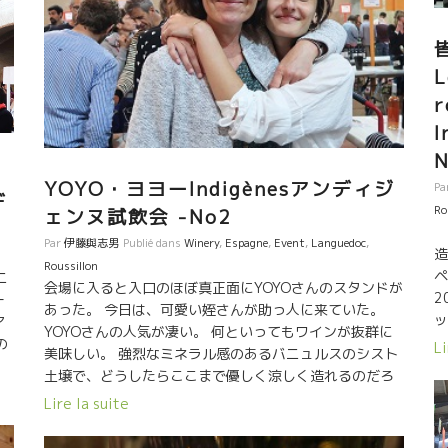
ワ
き
品
正
は
て
L
た
ィ
ヴ
YOYO・ヨヨーIndigènesアンディジ
Pa
デ
レ
Ro
ェンヌ試飲会 -No2
ま
2
Par
伊藤與志男
Publié dans
Winery
,
Espagne
,
Event
,
Languedoc
,
。
造
Roussillon
か
ペ
ニ
会場に入ると入口のほぼ真正面にYOYOさんのスタンドが
見
2
一
あった。 今日は、可愛い姪さんが助っ人に来ていた。
ッ
ア
YOYOさんの人気が凄い。 何といってもワインが抜群に
っ
の
Li
美味しい。 強烈なミネラル感のあるバニュルスのシスト
ら
土壌で、どうしたらここまで優しく涼しく造れるのだろ
ン
開
う？ 優しくてもシスト土壌のミネラルはキッチリのって
Lire la suite
に
造
いる。 他のバニュルスのワインとは全く違うスタイルを
る
化
造り上げている。 夜の晩餐会ではYOYOさんの隣に座