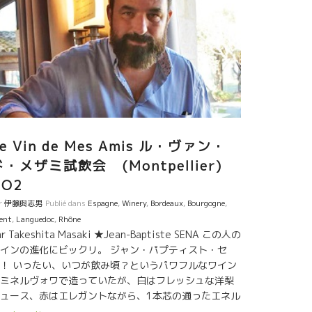
蔵が結構ある。 正直いって、もう経営が実に厳しい蔵
ある。それでも、天に文句も言えず、ただすべてを受
容れて、 忍耐と希望で、気を入れ直して再開するしか
い。これが農業。 ★Mas de L’Escaridaマス・ド・エ
カリーダ醸造、（南アルデシュ地方ローヌ右岸） 追究
が半端でないローランならではのプレシジョンのスタ
ル。 透明感のあるミネラル感の綺麗なスタイルに仕上
っている。 ★Grégory Guillaume グレゴリー・ギ
ーム（南アルデシュ地方ローヌ右岸） 洞窟研究家から
転身のギヨムも、１７年は壊滅的な収量だった。今年
e Vin de Mes Amis ル・ヴァン・
売るものがない。 今回のルミーズの参加は、醸造仲間
ド・メザミ試飲会 (Montpellier)
との交流とファンへの状況説明の為。試飲も一品の
NO2
み。 １８年産に期待がかかる。応援したい！！
r
伊藤與志男
Publié dans
Espagne
,
Winery
,
Bordeaux
,
Bourgogne
,
ent
,
Languedoc
,
Rhône
ar Takeshita Masaki ★Jean-Baptiste SENA この人の
インの進化にビックリ。 ジャン・パプティスト・セ
！ いったい、いつが飲み頃？というパワフルなワイン
ミネルヴォワで造っていたが、白はフレッシュな洋梨
ュース、赤はエレガントながら、1本芯の通ったエネル
ー詰まったワイン。 髭をはやし、性格的も穏やかにな