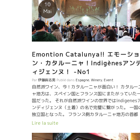
ている。 フランスではありえないことだ。 フランスの
10
イン学校の先生で自然な手法でワインを造ることがで
Mai
る人は皆無だ。 自然なワイン造りを科学的観点から真
面に取り組んでいる。 やっと、待ちに待った人物が出
きた。 彼女のアヌクは東洋系フランス人。 だらから、
時々フランスに来てフランスの蔵を周って研究してい
る。 フィリップ・パカレ、ドミニック・ドゥラン、フ
リップ・ジャンボン、ラングロール、ヴァランタン・
Emontion Catalunya!! エモーショ
ァレスなど 色んなタイプの醸造家と逢って勉強してい
ン・カタルーニャ！Indigènesアン
る。 何より人間性が良い。 山が好きで暇がればピ
ネーの山に入る。自然を尊重して心より愛している。 
ィジェンヌ！ -No1
だ、キチットした醸造設備が整っているわけではない
Par
伊藤與志男
Publié dans
Espagne
,
Winery
,
Event
物理的要素が少しずつ整ってくるだろう。 色んな要素
自然派ワイン、今！カタルーニャが面白い！ カタルー
ら見て本気で将来が楽しみな人がでたものだ。 ずっと
ャ地方は、スペイン国とフランス国にまたがっていた
守りたい人だ。 2017年産も素晴らしかった。
国だった。 それが自然派ワインの世界ではIndigenes
ンディジェンヌ（土着）の名で完璧に繋がった。 一国
独立国となった。 フランス側カタルーニャ地方の首都
Perpignanペルピニャンの街で自然派ワイン見本市が
Lire la suite
催された。 スペイン側、フランス側のトップクラス醸
家が結集した。 世界に向けて、今、自然派ワインの進