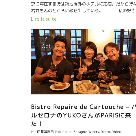
京に滞在する時は築地場外のホテルに定宿。だから時
岩井さんのところに顔を出している。 私の好き
ワインや日本酒があるからです。 岩井さんの商品選択
Lire la suite
基準はナチュールというのは分かりますが、普通とは
ョット違う感性を持った人だなと思う。 店も小さいの
何でもかんでも置けないのが理由かもしれませんが、
6
当に本人が好きなものしか置いてないな、ということ
Oct
理解できる。 私が驚いているのは、オーストリアのシ
トロマイヤー Strohmeier のワインを置いてあるこ
と。 もう一本は、スペインのパルティーダ・クレウス
造 Partida Creus のワインを置いてあること。。
この二本は私が大好きなワインの中でも、かなり
質な魅力を備えたワインだからです。 いつも私の心の
で、深いところで驚かされている醸造家の二人だから
す。 この二つの蔵のワインをここで見た時から、岩井
んってどんな人なんだろう？ いつも思っている。
Bistro Repaire de Cartouche – 
日本滞在中は，超過密スケジュールなのでゆ
ルセロナのYUKOさんがPARISに来
くり話すこともできないので、まだよく岩井さんの事
た！
よく知らないのですが、一度ゆっくり一緒に飲みたい
です。 東京にお住まいの皆さん、銀座からも近いし、
Par
伊藤與志男
Publié dans
Espagne
,
Winery
,
Resto
,
Rhône