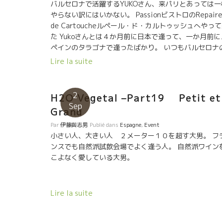
末に銀ブラしてチョット足を伸ばして、築地場外まで
バルセロナで活躍するYUKOさん、来パリとあっては一
ってみる価値大ですよ。 私の大好きな日本酒、寺田本
やらない訳にはいかない。 PassionビストロのRepair
も揃ってます。
de Cartoucheルペール・ド・カルトゥッシュへやっ
た Yukoさんとは４か月前に日本で逢って、一か月前に
ペインのタラゴナで逢ったばかり。 いつもバルセロナ
太陽の様に明るく元気なYukoさん。 今回は京都の大鵬
Lire la suite
んのVerre Voléのイベントに来たらしい。 終了後、
さんとバルセロナのブリュタルでのイヴェントまで同
するとのこと。 忙しく活躍するYukoさん。生きてるね
2
H2O Vegetal –Part19 Petit et
って感じ。 ここRepaire de Cartoucheルペール・ド
Sep
Grand
カルトゥッシュに来たら、まずこれでしょう。 René-
Jean の白を注文したらいきなりこれが出てきました。
Par
伊藤與志男
Publié dans
Espagne
,
Event
サンジョゼフのPitrouピトル2004年だ。 ヤー、な..な
小さい人、大きい人 ２メーター１０を超す大男。 フ
という液体だ。 もう１３年という歳月が流れている。
ンスでも自然派試飲会場でよく逢う人。 自然派ワイン
実味はもう薄れてビシッとミネラルからくる“うまみ”
こよなく愛している大男。
太くなっている。 このミネラル感は永遠につづくので
は、と思ってしまうほど芯がある。 ルネ
ャン 『エルミタージュやここサンジョゼフのテロワー
Lire la suite
は、本当は白の方に向いているんだ。昔は、この地区
は白の方が多かった。近年AOCの制定以後は赤のイメ
ジが強くなって、皆シラー品種ばかり皆植えるように