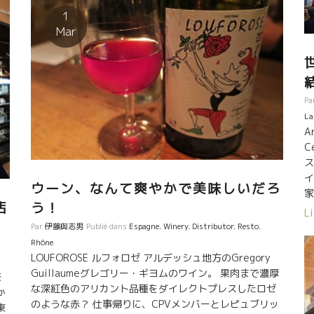
伝
ニ
って色んな話しが聞けた。 数週間前まで日本にジャンフ
1
か
く
ランソワ・ニックと滞在していた。 日本で多くに人に巡
Mar
世
や
り逢って大変喜んでいました。 特に、北海道での寿司屋
ろ
さんで食べた魚類の新鮮さには感動していた。 写真を
ク
う
色々見せて頂いた。 生きている透明のイカをその場で調
の
の
理してもらった美味しさに驚いていた。 今回の初耳
O
っ
Pa
なお話しは、YOYOさんはドイツのフランクフルトに５年
ク
La
間も住んだことがあるそうです。 LA Vierge Rouge
と
話
A
ラ・ヴィエルジュ・ルージュとAkoibonアコワボンのマ
ね
醸
C
グナムを飲みました。 スペイン・カタルー
加
ワ
ス
ニャのすい星の如くに現れて、いきなりトビッキリ美味
プ
て
イ
しいワインを造りあげたCosmicのサルバドールもジャン
ウーン、なんて爽やかで美味しいだろ
は
芸
家
フランソワ・ニックとYoyoさんのワインが大好きだ。
な
あ
店
う！
最
Li
者
に
て
Par
伊藤與志男
Publié dans
Espagne
,
Winery
,
Distributor
,
Resto
,
ス
は
Rhône
然
LOUFOROSE ルフォロゼ アルデッシュ地方のGregory
い
Guillaumeグレゴリー・ギヨムのワイン。 果肉まで濃厚
を
し
な深紅色のアリカント品種をダイレクトプレスしたロゼ
か
蔵
のような赤？ 仕事帰りに、CPVメンバーとレピュブリッ
東