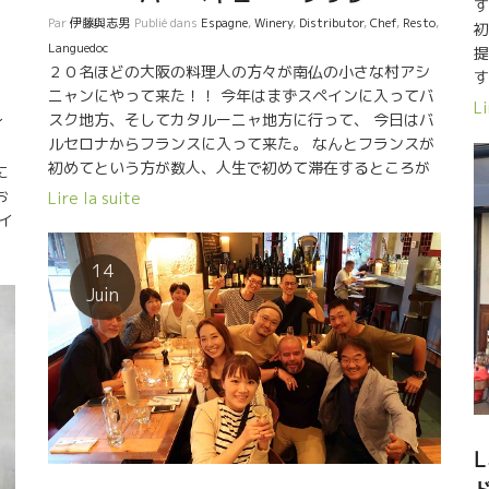
す
、
Par
伊藤與志男
Publié dans
Espagne
,
Winery
,
Distributor
,
Chef
,
Resto
,
初
ー
Languedoc
提
２０名ほどの大阪の料理人の方々が南仏の小さな村アシ
す
ニャンにやって来た！！ 今年はまずスペインに入ってバ
４
Li
スク地方、そしてカタルーニャ地方に行って、 今日はバ
イ
し
ルセロナからフランスに入って来た。 なんとフランスが
リ
プ
初めてという方が数人、人生で初めて滞在するところが
に
れ
人口２００人の アシニャン村、という普通の旅では絶対
お
に
Lire la suite
にありえないコース。 今夜は、ここスリエ醸造で皆さん
イ
ら
と特別なバーベキュー・ソワレ。 流石にプロフェッシ
て
ョナルの皆さん、瞬時に特設バーベキュー台を作って、
沢
14
り
皆さんの特別料理が 次々と出てきた。 ヨーロッパに着い
オ
Juin
★
て４日目、チョット日本食、ご飯などが食べてくなる時
界
S
期。 南仏の太陽で育った小松屋の１７年産の少量生産の
て
仏
ワインと特別料理をみんなで楽しんだ。 そして、勿論、
ロ
スリエ醸造のトビッキリ美味しいロゼが最高に心地よか
ビ
った。 スリエ醸造の中庭、夜になると２４度程でここ心
に
ト
地よい。日本のように蚊がいないので安心。 太陽は沈ん
イ
パ
で暗くなるのが２２時ごろという、最高の季節、なんと
L
せ
ル
気持ちがいいのだろう。 次々と焼きあがってくる美味
オ
ル