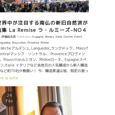
える。 自分自身が色々な困難を乗り越えてやってきた
ら躊躇はしない。 だからこそ、皆から尊敬される。 次
代のカタルーニャ地方の自然派のリーダーになるであ
うこの二人も自分のワインを ジャンフランソワ・ニッ
世界中が注目する南仏の新旧自然派が
に飲んでもらって意見を聞きたくてジャンフランソワ
テーブルにやって来る。 オリオル・アルティギャス
結集 La Remise ラ・ルミーズ-NO４
riol・Artigas、コスミックCosmicのサルバドール。
r
伊藤與志男
Publié dans
Espagne
,
Winery
,
Italie
,
Centre
,
Event
,
今は息子も娘も醸造元に加わって充実した仕事が可能
nguedoc
,
Roussillon
,
Provence
,
Rhône
なっている。 ワインの品質は、細かい作業の積み重
rdècheアルデシュ, Languedoc,ラングドック、Massif
。毎年100%やりたいことができる年は少ない。 人が
entralマッシフ・ソントラル、 Provenceプロヴァン
われば色んなことが可能になる。 このレベルになると
、Roussillonルシヨン、Rhôneローヌ、Espagneスペ
ラス・アルファは大きな改良要素になる。 フランスで
ン,Italie イタリアなど各地方の人気醸造から新人醸造
単なる従業員でなく家族であることはトビッキリ重要
など約70社が勢揃い！ 今、醸造家達は皆、剪定の真っ
事。 ますますワインが美味しくなっている。 熟練した
中。 剪定ハサミをおいて2017年産をタンクから抜い
re la suite
しか出せない味覚、透明感、色は淡いけどミネラルが
持ち寄るラ・ルミーズ。 17産をテースティングするに
ーット伸びてくる、絶妙の果実味。イヤー、旨い！！
、このル・ミーズが最高の時期。 １月、２月にある自
派大試飲会では、まだ醸造中にものが多く試飲できな
24
。 発酵後、落ちつたこの時期がよい。 17産は皆苦労
Fév
た。去年の春の寒波で芽が凍って生産量が半分以下の
が多い。 もう、３年連続天候不良で収穫が５０％以下