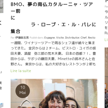
しい料理。今日ナルボンヌの街の市場で仕入れた新鮮な
BMO、夢の南仏カタルーニャ・ツア
ら
Pa
魚介類と野菜中心。 大阪のパスタ専門店のイカ
フ
ー前
今
墨パスタ。赤身の牛肉、ポテトサラダ、そして、 美味し
時
に
ル
い“おむすび”で仕上げた。 もう、たまらなく美味
く
リ
ラ・ローブ・エ・ル・パレに
しく、楽しい人達の集まり。醸造元でこんなことができ
を
るなんて素晴らしいことだ。 初めてお逢いする人
集合
R
も、もうずっと前から知っているかのように親近感があ
・
Par
伊藤與志男
Publié dans
Espagne
,
Visite
,
Distributor
,
Chef
,
Resto
の
Li
る。 最後は、蔵の中に入って２０１７年産の樽
一週間、ワイナリーツアーで周るシェフ達が続々と集ま
い
熟成中のものをテースティングして終わった。 大阪の皆
ってきた。 金沢からは２チーム、ビストロ・ユイガの坂
に
さん、小松屋の皆さん、忘れられないソワレを有難うご
田夫妻、酒屋 弥三郎の荒木夫妻。 日本の首都？！、豊
ざいました。 また、来年、お待ちしております。
田からは、サボリの鎌田夫妻、Minetteの鈴木さんと佐
も
野さん。 東京からは、私の大好きなレストランが２軒も
物
参加です。 渋谷の高太郎さん、そしてパッッション焼き
O
Lire la suite
い
の名人Shinoriの中山夫妻。 夢のような島、竹富島からは
B
星のやの吉村さんが参加。 こんな豪華メンバーで一週間
色
美
の旅にでます。 初日はシャルル・ドゴール空港につい
ル
10
液
てほぼ直行でここに来た。 皆、疲れ知らずの元気さで、
さ
Mai
と
よく食べて、飲みました。
ば
リ
つ
め
の