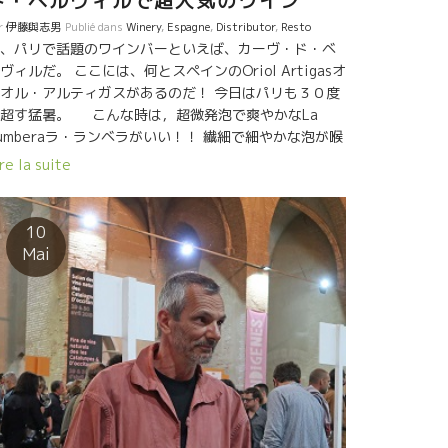
ド・ベルヴィルで超人気のワイン
r
伊藤與志男
Publié dans
Winery
,
Espagne
,
Distributor
,
Resto
、パリで話題のワインバーといえば、カーヴ・ド・ベ
ヴィルだ。 ここには、何とスペインのOriol Artigasオ
オル・アルティガスがあるのだ！ 今日はパリも３０度
超す猛暑。 こんな時は，超微発泡で爽やかなLa
umberaラ・ランベラがいい！！ 繊細で細やかな泡が喉
清涼感をもたらしてくれる。 ウーン！なんて、心地よ
re la suite
のだろう。 簡単で美味しいタパスtapasを注文。 先週
スペインのOriol Artigasオリオル・アルティガスに行
って来たばかり。オリオルの人物的魅力も凄かった。
10
うパリでも大評判になっている。世の中のスピードと
Mai
流の速さに驚くばかり。 こうなったら、２本目も
riol Artigasオリオル・アルティギャスでいこう。La
estiaラ・ベスティアを開けた。 オリオルの葡萄園の景
が目に浮かんでくる。地中海を見下ろす山の斜面、バ
セロナに限りなく近い畑。 あそこで、この爽やか
！！ 考えられない！！ Bellevilleべルヴィルと云え
中華街のイメージがあるけど、今、雰囲気が変わりつ
ある。 そんな中で素晴らしいワイン屋 兼 ビストロ
スタイルの店がCave de Bellevilleカーヴ・ド・ベル