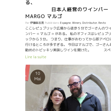
る
日本人経営のワインバ
MARGO マルゴ
Par
伊藤與志男
Publié dans
Espagne
,
Winery
,
Distributor
,
Resto
ここレピュブリック広場から徒歩５分でゴーさんのワ
ンバー « マルゴ » がある。 私のオフィスはレピュブ
ックから３分。 つまり、仕事がおわってから即アペロ
行けるところが多すぎる。 今日はマルゴで、ゴーさん
勧めのトビッキリ美味しワインを開けた。 スペ
ンワインのイメージを根本的に変革させる人物が現れ
Lire la suite
た。 今までも、スペインにしては凄いな、というのは
山ありました。 この人は別格です。 ★Oriol Artigas 
リオル・アルティギャス★ フランス・ワイン
10
の中にいれてもトップ・クラスに位置する実力を備え
Mai
いる。 スペインで醸造学校の先生をやっている。しか
も、人間としての人物も素晴らしい。 謙虚で、穏やか
で、おおらか、気持ちのいい人だ。 彼のワインが一挙
フランス中のトップビストロに入り出した。 こんなワ
ンがオフィスの近くのビストロでアペロできるとは幸
だ。 この夏に日本の皆さんと訪問したばかりだった。