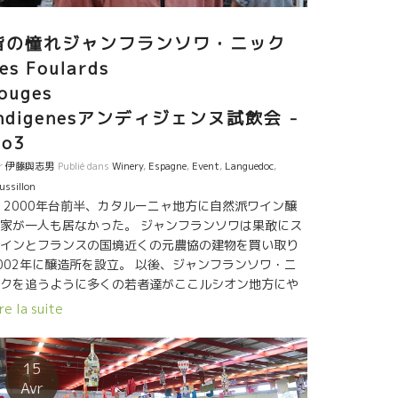
ヴィル。 ゆったりとした空間があって、自然ワインの
揃えがトビッキリ凄い。 この二人のワイン選別センス
皆の憧れジャンフランソワ・ニック
マニフィック。 そして、この心地よい、ゆったりとし
es Foulards
空気が気に入った。 また、来よう！
rouges
Indigenesアンディジェンヌ試飲会 -
No3
r
伊藤與志男
Publié dans
Winery
,
Espagne
,
Event
,
Languedoc
,
ussillon
000年台前半、カタルーニャ地方に自然派ワイン醸
家が一人も居なかった。 ジャンフランソワは果敢にス
インとフランスの国境近くの元農協の建物を買い取り
002年に醸造所を設立。 以後、ジャンフランソワ・ニ
クを追うように多くの若者達がここルシオン地方にや
て来た。 惜しみなく栽培・醸造のアドバイスをして彼
re la suite
を育てた。 比較的、無口で謙虚な人間性のジャンフラ
ソワは師とか先生と言われるのが嫌い。 家族のよう
、必要な時に必要な事をドンピシャリとアドバイスす
15
。 例えそれが困難なことでも、必要な事は真っ直ぐに
Avr