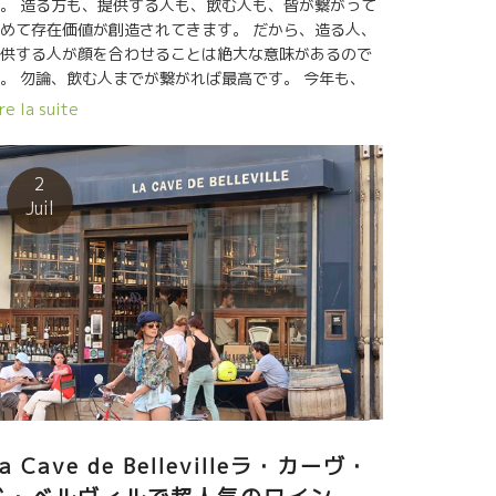
。 造る方も、提供する人も、飲む人も、皆が繋がって
めて存在価値が創造されてきます。 だから、造る人、
供する人が顔を合わせることは絶大な意味があるので
。 勿論、飲む人までが繋がれば最高です。 今年も、
，５，６月は多くの人が醸造元まで逢いにきてくれま
re la suite
た。 造り手と提供者［販売者］の出逢いは、色んなハ
ニングが生じます。 エモーションとエモーションが触
合うからです。 この両者の出逢いが造る人にも販売者
2
も大きな影響を与えてくれています。 つまり、これか
Juil
のワインに多大なポジティフな進展の可能性を伸ばし
くれています。 もう一つのドラマです。 できうる限
、そのドラマを紹介していきたいと思います。
ESPOA ツアー /Marc PESNOT マルク・ペノさんの
énéchalièreセネシャリール醸造元にて ★BMO社 南
カタルーニャ ツアー /エリックのL’Anglore ラング
ール醸造元にて ★CPVツアー Olivier COHENオリ
エ・コーエン醸造元、MADAマダ醸造元。 ★大阪トル
ゥーガの萬谷シェフ/ Philippe PACALETフィリップ・
カレ醸造にて ★台湾のインポーターC‘est Le Vin セ・
a Cave de Bellevilleラ・カーヴ・
・ヴァンのRebeccaレベッカさん/ Dard et Riboダー
・エ・リボ醸造にて