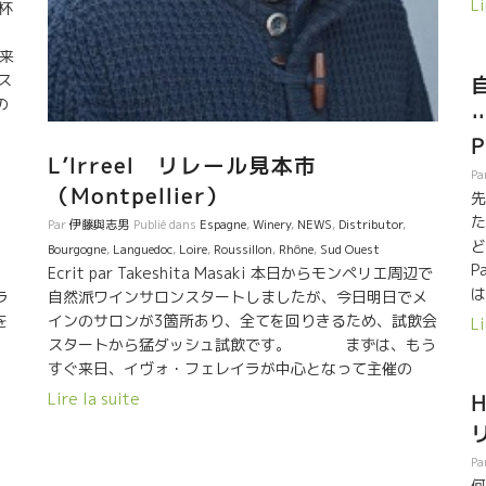
行
Li
杯
っ
スのように美味しい。 明日から、日本出張！しばらくは
家
e
D
Parisともお別れだ。日本の皆さん！一緒に一杯やりまし
て来
2
ょう！！
ス
感
の
…
い
さ
に
大鵬
L’Irreel リレール見本市
は
行
Pa
が
（Montpellier）
先
！
た
・
Par
伊藤與志男
Publié dans
Espagne
,
Winery
,
NEWS
,
Distributor
,
★
ど
Bourgogne
,
Languedoc
,
Loire
,
Roussillon
,
Rhône
,
Sud Ouest
と
P
Ecrit par Takeshita Masaki 本日からモンペリエ周辺で
は
は
ん
ラ
自然派ワインサロンスタートしましたが、今日明日でメ
気
た
果
を
インのサロンが3箇所あり、全てを回りきるため、試飲会
Li
ま
て
が
スタートから猛ダッシュ試飲です。 まずは、もう
ル
ど
すぐ来日、イヴォ・フェレイラが中心となって主催の
イ
海
ジ
L’irreelリレールに訪問。 最初の試飲は、今や通称モナ
Lire la suite
セ
ル
ムーの岩ちゃんのスタンド！かなこさんが、この日の為
ル
で
に作った 勝負Tシャツが凄い！ アムール溢れるスタンド
引
ー
Pa
(^^)。 「和」と名付けられたピノ・ノワールは絶品！ 今
P
何
な