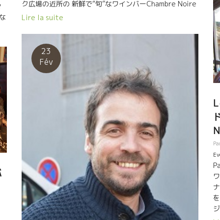
の
ク広場の近所の 新鮮で“旬”なワインバーChambre Noire
々
も
シャンブル・ノワールへ。 若いお兄ちゃんに、『爽やか
な
Lire la suite
け
なワインを頼むよ』 勢いよく持ってきたのが、これだっ
の
な
た。 最初の一杯には最高の選択。 Paris事務所に近
チ
ス
いこともあって、最近よく顔を出すワインバー。 ２０代
で
23
心
の若手のセンス、今までの自然派ワインーバーとは、こ
本
Fév
イ
れまたチョット違って面白い！ ワインを飲んでい
が
が
ると、造り手も顔が浮かんでくる。元気にやっているか
ュ
ヨ
な、グレゴリー。 ウーン、爽やかで美味しい二本目！
の
参ったな！ 北アルデッシュ地方のDaniel SAGEダニエ
L
醸
は
ル・サージュのNyctalopieニクタロピ。 こんどはオーナ
達
ーの一人のオリヴァーのお勧めワイン。このワインにぞ
異
っこん。一緒に乾杯！ この店、よく見るアルデッシ
中
ュ地方のワインが充実している。好きなんだろう。 これ
Pa
で
を機にオリヴァーも一緒に飲んで色々はなす。 何と南フ
Ev
さ
P
ランスで数年前からワインを試作しているとのこと。も
バ
ワ
う一人ノオーナーであるレミーの家族が葡萄園を持って
っ
ナ
いるらしい。今年から本格的に造るらしい。 楽しみ
は
を
だ。 三本目はこれ！ロマンな男、Partida
人
ジ
Creusパルティーダ・クレウスのワイン。 これは最近ス
週
ギ
ペインに凝っているKishoのセレクション。まるでジュー