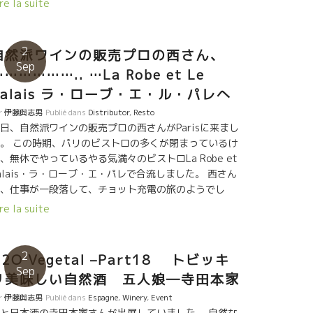
re la suite
た感じのセナ。旨し！ ★Thomas Picot –
omaine Pattes Loup パット・ルーのトマ・ピコは
015年ヴィンテージを持参。このエレガントなミネラル
2
自然派ワインの販売プロの西さん、
がたまらない。繊細なシャブリ。余韻の塩気が心地良
Sep
…………….. …La Robe et Le
。 ★Mas Haut BUIS ラングドックの標高500m
ぶどう畑を持つマス・オー・ビュイ。 オリヴィエも昔
Palais ラ・ローブ・エ・ル・パレへ
凝縮度たっぷり、新樽たっぷりのワインを造っていた
r
伊藤與志男
Publié dans
Distributor
,
Resto
、今やマセラシオンカルボニックで、樽の使用も減ら
日、自然派ワインの販売プロの西さんがParisに来まし
し、素晴らしいバランスのワインを造っている。
。 この時期、パリのビストロの多くが閉まっているけ
Cosmic(スペイン) この自然派巨匠溢れるサロンで、ひ
、無休でやっているやる気満々のビストロLa Robe et
きわ輝いていたのが、スペインのコスミック。 ザルバ
alais・ラ・ローブ・エ・パレで合流しました。 西さん
見ての通り、チベットあたりの修行僧のような雰囲
、仕事が一段落して、チョット充電の旅のようでし
。 無駄の無い、かつまさに宇宙のエネルギーの流れ詰
。 南フランスでは岩ちゃん（岩田コキさん）と逢っ
re la suite
った、研ぎ澄まされたワイン。 カリニャン・ノワー
、一緒にスペインまで行ってきたとのこと。 ２週間ほ
、ブラン、グリのキュヴェ、オンカリダスは、もうワ
周ってパリに戻ってきたところでした。 この旅で地中
ンを超えた飲料。 ちょうどMas Pellisserマス・ペリ
沿いの南フランスが大変気に入ったようでした。
2
H2O Vegetal –Part18 トビッキ
ールのOriol Artigasオリオルも試飲会に来ており、ザ
Sep
バと熱く語りあっていた。 今からのスペイン自然派を
リ美味しい自然酒 五人娘―寺田本家
っ張っていく、輝く2人だ！ ★Christophe
r
伊藤與志男
Publié dans
Espagne
,
Winery
,
Event
ueyo サンテミリオンのクリストフ・プエヨもセミヨン
と日本酒の寺田本家さんが出展していました。 自然な