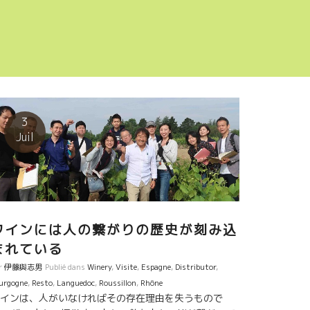
3
Juil
ワインには人の繋がりの歴史が刻み込
まれている
r
伊藤與志男
Publié dans
Winery
,
Visite
,
Espagne
,
Distributor
,
urgogne
,
Resto
,
Languedoc
,
Roussillon
,
Rhône
インは、人がいなければその存在理由を失うもので