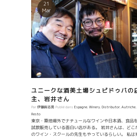
の最前線にいる新旧の象徴的な醸造家がここカタルー
21
ャからメッセージを発信。 エモーションが伝わって
Mar
るようなワインはそう沢山ない。 当たり前のことを、
っているだけの栽培・醸造ではエモーションが入らな
い。 何の世界でも、エッ！ここまでやるの！と驚くよ
なことを平然とやってしまう人達がいる。 大きな規模
醸造元では決してできないリスクを、果敢に平然とや
てしまう醸造家がカタルーニャには多い。 畑、ミクロ
リマ、微生物達、太陽、ミネラル、これらすべてと会
ができる程の人達でないと出せない味覚がある。 大手
造元の従業員がそれぞれを別々に担当してやるような
イン造りでは出せない味覚がある。 一人の人間がすべ
を賭けて調和をとらないとできない仕事である。 職人
というか、アートというか、そこにはエモーションが
ユニークな酒美土場シュビドゥバの
る。Passionがある。 そんな人達がここカタルーニャ
主、岩井さん
は多い。
Par
伊藤與志男
Publié dans
Espagne
,
Winery
,
Distributor
,
Autriche
,
Resto
東京・築地場外でナチュールなワインや日本酒、食品
試飲販売している面白い店がある。 岩井さんは、どこ
のワイン・スクールの先生もやっているらしい。 私は