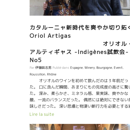
リオルさんの蔵の中庭での昼食は最高でした。 日本か
来たレストラン、ビストロの素晴らしいオーナーシェ
の人達と夢のような ガーデン・デジュネでした。 あの
の事を思い出しながら飲んでいたら、日本のBMO社の
カタルーニャ新時代を爽やか切り拓
MasakoさんよりLineがはいった。 以心伝心。
Oriol Artigas
オリオル
アルティギャス -Indigènes試飲会-
No5
Par
伊藤與志男
Publié dans
Espagne
,
Winery
,
Bourgogne
,
Event
,
Roussillon
,
Rhône
オリオルのワインを初めて飲んだのは３年前だっ
た。 口に含んだ瞬間、あまりにもの完成度の高さに驚
た。 深み、柔らかさ、ミネラル感、果実味、爽やかな
酸、一流のバランスだった。 偶然には絶対にできない
味しさだった。 深い思慮と物凄い断行力を必要とする
体だった。 オリオルのことを知れば知るほどに凄いな
Lire la suite
思うようになった。新時代を築ける重要な人物だ。 オ
オルはカタルーニャ地方でワイン醸造学校の先生も務