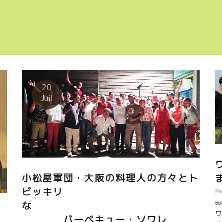
20
Juil
小松屋軍団・大阪の料理人の方々とト
ビッキリ
Pa
Bo
な
ワ
バーベキュー・ソワレ