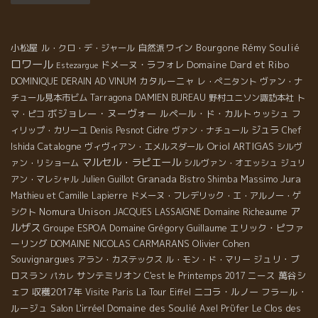
小松屋
自然派ワイン
Bourgone
Rémy Soulié
ル・クロ・デ・ジャール
ロワール
Domaine Dard et Ribo
ドメーヌ・ラフォレ
Estezargue
カタルーニャ
DOMINIQUE DERAIN
AD VINUM
レ・ぺニタント
ヴァン・ナ
チュール見本市ビム
Tarragona
DAMIEN BUREAU
野村ユニソン諏訪本社
ト
ボジョレー・ヌーヴォー
ルペール・ド・カルトゥッシュ
マ・ピコ
フ
ジュラ
ィリップ・カリーユ
Denis Pesnot
Cidre
ヴァン・ナチュール
Chef
Oriol ARTIGAS
Catalogne
Ishida
ヴィヴィアン・エメルスダール
シルヴ
マルセル・ラピエール
ァン・リショーム
シルヴァン・オエッシュ
ジュリ
Jura
Granada
Massimo
アン・マレシャル
Julien Guillot
Bistro Shimba
Mathieu et Camille Lapierre
ドメーヌ・フレデリック・エ・アルノー・ゲ
ア
Nomura Unison
Domaine Richeaume
シクト
JACQUES LASSAIGNE
ルザス
Groupe ESPOA
Domaine Grégory Guillaume
エリック・ピファ
ーリング
DOMAINE NICOLAS CARMARANS
Olivier Cohen
Souvignargues
ジュリ・ブ
アラン・カステックス
ル・モン・ド・マリー
ロスラン
サンテミリオン
ニース
萬谷シ
C'est le Printemps 2017
パカレ
ェフ
収穫2017年
ニコラ・ルノー
フラール・
Visite Paris
La Tour Eiffel
ルージュ
Salon L'irréel
Domaine des Soulié
Le Clos des
Axel Prϋfer