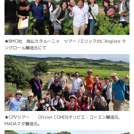
★BMO社 南仏カタルーニャ ツアー /エリックのL’Anglore ラ
ングロール醸造元にて
★CPVツアー Olivier COHENオリビエ・コーエン醸造元、
MADAマダ醸造元。