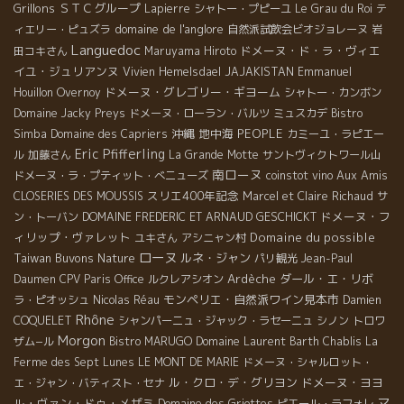
Grillons
ＳＴＣグループ
Lapierre
シャトー・プピーユ
Le Grau du Roi
テ
domaine de l'anglore
ィエリー・ピュズラ
自然派試飲会ビオジョレーヌ
岩
Languedoc
ドメーヌ・ド・ラ・ヴィエ
田コキさん
Maruyama Hiroto
イユ・ジュリアンヌ
Vivien Hemelsdael
JAJAKISTAN
Emmanuel
ドメーヌ・グレゴリー・ギヨーム
Houillon Overnoy
シャトー・カンボン
Domaine Jacky Preys
ドメーヌ・ローラン・バルツ
ミュスカデ
Bistro
沖縄
地中海
PEOPLE
Simba
Domaine des Capriers
カミーユ・ラピエー
Eric Pfifferling
ル
加藤さん
La Grande Motte
サントヴィクトワール山
南ローヌ
Aux Amis
ドメーヌ・ラ・プティット・べニューズ
coinstot vino
スリエ400年記念
CLOSERIES DES MOUSSIS
Marcel et Claire Richaud
サ
ドメーヌ・フ
ン・トーバン
DOMAINE FREDERIC ET ARNAUD GESCHICKT
ィリップ・ヴァレット
Domaine du possible
ユキさん
アシニャン村
ローヌ
Taiwan Buvons Nature
ルネ・ジャン
パリ観光
Jean-Paul
Ardèche
ダール・エ・リボ
Daumen
CPV Paris Office
ルクレアシオン
モンペリエ・自然派ワイン見本市
ラ・ピオッシュ
Nicolas Réau
Damien
Rhône
COQUELET
シャンパーニュ・ジャック・ラセーニュ
シノン
トロワ
Morgon
ザム−ル
Bistro MARUGO
Domaine Laurent Barth
Chablis
La
Ferme des Sept Lunes
LE MONT DE MARIE
ドメーヌ・シャルロット・
ル・クロ・デ・グリヨン
ドメーヌ・ヨヨ
エ・ジャン・バティスト・セナ
マ
ル・ヴァン・ドゥ・メザミ
Domaine des Griottes
ピエール・ラフォレ