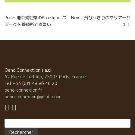
Navigation
Prev: 地中海牡蠣のBouziguesブ
Next: 飛びっきりのマリアージ
ジーグを養殖所で直買い
ュ！
de
l’article
Oeno Connextion s.a.r.l.
62 Rue de Turbigo, 75003 Paris, France
Tel +33 (0)1 49 96 40 20
oeno-connexion.fr
oeno.connexion@gmail.com
Rechercher :