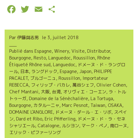
F
T
E
P
a
w
m
a
c
i
a
r
Par
伊藤與志男
le
3, juillet 2018
e
t
i
t
Publié dans
Espagne
,
Winery
,
Visite
,
Distributor
,
b
t
l
a
Bourgogne
,
Resto
,
Languedoc
,
Roussillon
,
Rhône
o
e
g
Étiqueté
Rhône sud
,
Languedoc
,
ドメーヌ・ド・ラングロ
ール
,
日本
,
ラングドック
,
Espagne
,
Japon
,
PHILIPPE
o
r
e
PACALET
,
ブルゴーニュ
,
Roussillon
,
Importateur
REBECCA
,
フィリップ・パカレ
,
萬谷シェフ
,
Olivier Cohen
,
k
r
Chef Mantani
,
大阪
,
台湾
,
オリヴィエ・コーエン
,
ラ・トル
トゥーガ
,
Domaine de la Sénèchalière
,
La Tortuga
,
Bourgogne
,
カタルーニャ
,
Marc Pesnot
,
Taiwan
,
OSAKA
,
DOMAINE L'ANGLORE
,
ドメーヌ・ダール・エ・リボ
,
スペイ
ン
,
Dard et Ribo
,
Eric Pfifferling
,
ドメーヌ・ド・ラ・セネ
シャリエール
,
Catalogne
,
ルシヨン
,
マーク・ペノ
,
南ローヌ
,
エリック・ピファーリング