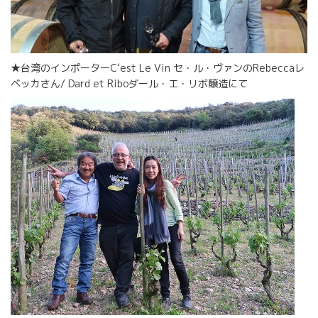
★台湾のインポーターC‘est Le Vin セ・ル・ヴァンのRebeccaレ
ベッカさん/ Dard et Riboダール・エ・リボ醸造にて