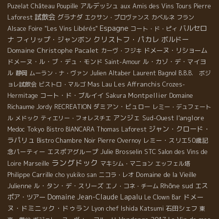
アルデッシュ
Puzelat
Château Poupille
aux Amis des Vins Tours
Pierre
試飲会
グラナダ
Laforest
エクサン・プロヴァンス
カベルネ フラン
Espagne
バルセロ
Alsace Foire "Les Vins Libérés"
コート・ド・ピィ
クリストフ・パカレ
ナ
フィリップ・ジャンボン
ボルドー
Domaine Christophe Pacalet
ドメーヌ・リショーム
カーヴ・フジキ
ドメーヌ・ル・ブ・デュ・モンド
ル・カゾ・デ・マイヨ
Saint-Amour
ル
Julien Altaber
Laurent Bagnol
静岡
ムーラン・ナ・ヴァン
B.B.B. ボジ
Mas Lau
Les Affranchis
ョレ試飲会
ビストロ・マルゴ
Crozes-
コート・ド・ブルイイ
Montpellier
Domaine
Hermitage
Sakura
Richaume
ダミアン・ビュロー
Jordy
RECREATION
レミー・デュフェート
アンジェ
l'anglore
Sud-Ouest
ル
メドック
ティエリー・フォレスチエ
ジャン・クロード・
Tokyo
Medoc
Bistro BIANCARA
Thomas Laforest
ラパリュ
レミー・スリエ50歳記
Bistro Chambre Noir
Pierre Overnoy
念パーティー
エスポアグループ
Julie Brosselin
STC
Salon des Vins de
ラングドック
Loire
Marseille
マキシム・マニョン
エッフェル塔
Philippe Carrille
Domaine de la Vieille
cho yukiko san
ニコラ・レオ
Rhône sud
Julienne
ル・タン・デ・スリーズ
エス
エノ・コネ・チーム
Domaine Jean-Claude Lapalu
ドメー
ポア・ツアー
Le Clown Bar
ヌ・ドミニック・ドゥラン
Lyon chef Ishida Katsumi
石田シェフ
東