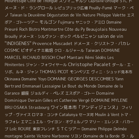
Mouressipe
スヴィニャルグ
Groupe STC
ド
Côte de Thongue
Capitaine
メーヌ・ド・ラングロール
Pouilly-Fumé
マーク・ペ
レピュブリック広場
ノ
Taiwan la Deuxième Dégustation de Vin Nature
Philippe Valette
エス
モルゴン
ポア・ゴトーツアー
Fujimaru
ヤニック・アミロ
Domaine
Beaujolais Nouveau
Côte du Py
Prieuré Roch
Bistro Montmartre
salon de vin
ペルピニャン
Brouilly
ドメーヌ・シルヴァン・ボック
''INDIGENES''
Provence
Muscadet
ドメーヌ・クリストフ・パカレ
COSMIC
ビオディナミ栽培
Taiwan
DOMAINE
クロ・ルジャール
MARCEL RICHAUD
Chef Mantani
BISSOH
Rémi Sédès
Les
Christophe Pacalet
Pénitentes
ジャン・フォワイヤール
ダール・エ・
THOMAS PICOT
モンペリエ
リボ、ルネ・ジャン
ヴィニ・シュッド見本市
DOMAINE GEORGES DESCOMBES
Okinawa
Domaine Yoyo
Yann
Emmanuel Lassaigne
Le Bout du Monde
Bertrand
Domaine de la
銀座
Domaine
Garance
ジョルディ・ペレズ
エスポア・ゴトー
Dominique Derain
DOMAINE MYLENE
Gilles et Catherine Vergé
ワイン見本市「アンディジェンヌ」
BRU
OSAKA
Strasbourg
フィリ
ップ・ヴァイス
ロマネ・コンチ
Catalunya
セーヌ河
Moulin à Vent
トマ・
ラフォレ
エマニュエル・ウイヨン・オヴェルノワ
マリー・エレンヌ・バカー
Loïc ROURE
ＳＴＣツアー
ブ
東京フレンチ
Domaine Philippe Delmée
ラ・ル
Narbonne
montagne Sainte Victoire
リヨン
Domaine de la Borde