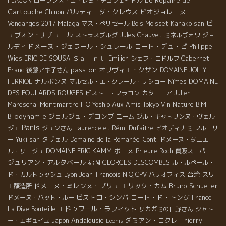
FLACON
ローランス・エ・レミ・デュフェイトル
Cartouche
パルティーダ・クレウス
ビオジョレーヌ
Chinon
Malaga
ビ
Vendanges 2017
マス・ぺリセール
Bois Moisset
Kanako san
ュヴォン・ナチュール
ストラスブルグ
Jules Chauvet
ミネルヴォワ
ジョ
ドメーヌ・ジェラール・シュレール
コート・デュ・ピ
ルディ
Philippe
Ｓａｉｎｔ-Emilion
Wies
ERIC DE SOUSA
シェフ・ロドルフ
Cabernet-
passion
オリヴィエ・クザン
Franc
後藤アキ子さん
DOMAINE JOLLY
ナルボンヌ
DOMAINE
FERRIOL
マルセル・エ・クレール・リショー
Nîmes
DES FOULARDS ROUGES
ビストロ・フラコン
カタロニア
Julien
Montmartre
Mareschal
ITO Yoshio
Aux Amis Tokyo
Vin Nature BIM
Biodynamie
ジョルジュ・デコンブ
ニーム
ジル・キャトリンヌ・ヴェル
Paris
ジェ
ジュンさん
Laurence et Rémi Dufaitre
ビオディナミ
フルーリ
タヴェル
ー
Yuki san
Domaine de la Romanée-Conti
ドメーヌ・ダニエ
DOMAINE ERIC KAMM
ボーヌ
ル・サージュ
Prieure Roch
質販スーパー
ジュリアン・アルタベール
GEORGES DESCOMBES
福岡
ル・ルペール・
台湾
ド・カルトゥッシュ
Lyon
Jean-Francois NIQ
CPV パリオフィス
スリ
ドメーヌ・ミレンヌ・ブリュ
エリック・カム
Bruno Schueller
エ醸造所
ビストロ・シンバ
コート・ド・トング
ドメーヌ・パット・ルー
France
エドゥワール・ラフィット
La Dive Bouteille
サカガミの日野さん
シャト
Andalousie
ダミアン・コクレ
ー・エギュイユ
Japon
Thierry
Leonis