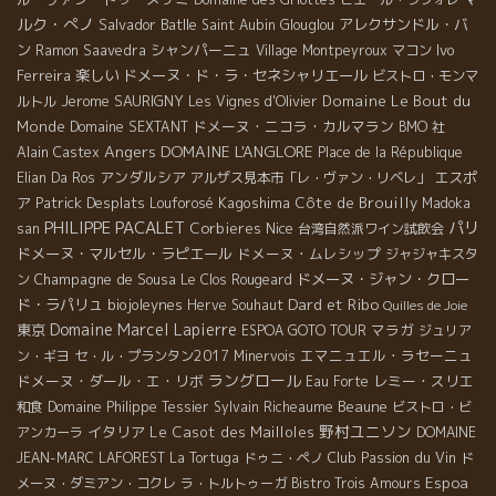
ルク・ぺノ
Salvador Batlle
アレクサンドル・バ
Saint Aubin
Glouglou
ン
シャンパーニュ
Ivo
Ramon Saavedra
Village Montpeyroux
マコン
Ferreira
楽しい
ドメーヌ・ド・ラ・セネシャリエール
ビストロ・モンマ
Jerome SAURIGNY
Domaine Le Bout du
ルトル
Les Vignes d'Olivier
Monde
ドメーヌ・ニコラ・カルマラン
Domaine SEXTANT
BMO 社
Angers
DOMAINE L'ANGLORE
Alain Castex
Place de la République
アンダルシア
エスポ
Elian Da Ros
アルザス見本市「レ・ヴァン・リベレ」
ア
Patrick Desplats
Kagoshima
Côte de Brouilly
Louforosé
Madoka
PHILIPPE PACALET
パリ
Corbieres
Nice
san
台湾自然派ワイン試飲会
ドメーヌ・マルセル・ラピエール
ドメーヌ・ムレシップ
ジャジャキスタ
Champagne de Sousa
ドメーヌ・ジャン・クロー
ン
Le Clos Rougeard
Dard et Ribo
ド・ラパリュ
biojoleynes
Herve Souhaut
Quilles de Joie
Domaine Marcel Lapierre
東京
マラガ
ESPOA GOTO TOUR
ジュリア
エマニュエル・ラセーニュ
ン・ギヨ
セ・ル・プランタン2017
Minervois
ラングロール
ドメーヌ・ダール・エ・リボ
レミー・スリエ
Eau Forte
Beaune
和食
Domaine Philippe Tessier
Sylvain Richeaume
ビストロ・ビ
野村ユニソン
イタリア
Le Casot des Mailloles
アンカーラ
DOMAINE
Club Passion du Vin
JEAN-MARC LAFOREST
La Tortuga
ドゥニ・ペノ
ド
Espoa
メーヌ・ダミアン・コクレ
ラ・トルトゥーガ
Bistro Trois Amours