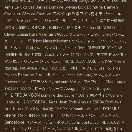
Vendange 2017
Le Vin de mes
京・鴬谷
ボジョレ・ヌーヴォー
フルーリ
Amis
Domaine Sylvain Bock
Domaine Damien
Le Clos des Jarres
Coquelet
スペイン自然派ワイン見本市
Côte de Castillon
ジェラール・
ゴビー
シャンパ－ニュ・ジャック・ラセ－ニュ
カナコさん
第二回台湾自然
DOMAINE PHILIPPE JAMBON
Domaine
派ワイン試飲会
Yakitori SHINORI
Olivier Cousin
Valentin VALLES
シャンパーニ
Italie
プリューレ・ロック
ュ・ド・スーザ
セバスチャン・シャティヨン
九
Tokyo Musashikoyama
大阪
州
Rémi DUFAITRE
中山良則さん
コワンスト・ヴィーノ
DOMAINE
ルシヨン
ドメーヌ・
DAMIEN BUREAU
東京・六本木
パトリック・デプラ
マルセル・リショー
Olivier Cousin
RENE JEAN DARD
Eric KAMM
東京
VIN
ＴＡＶＥＬ
武蔵小山
お好み焼き・きじ「さんて寛」
Les Foulards
Espagne Sud
コルビエール
Rouges
タラゴナ
シルヴァンさん
Aix-en-
レ・ザフランシ
Symphonie
Champagne
Provence
ジャン・フォワヤール
Banyuls
ジェローム・ソリーニ
Assignan
ソントル
THOMAS PICO
PHILIPPE JAMBON
Domaine des Soulié 400ans
南スペイン
Camille
H2O VEGETAL
René Jean
Lapierre
Trois Amours
ESPOA Shinkawa
Bordeaux
DOMAINE
モンマルトルの丘
ロゼワイン
Yannick Amirault
GERARD SCHUELLER
STC Tours
サルバドール・バトル
がんちゃん
Barcelone
ドメーヌ・デュ・ポッシブル
Importateur REBECCA
ド
La
メーヌ・フィリップ・ジャンボン
エスカルポレット
ロワール地方