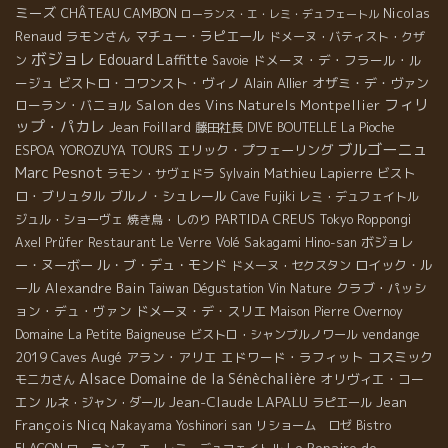
ミーズ
CHÂTEAU CAMBON
Nicolas
ローランス・エ・レミ・デュフェートル
Renaud
ラモンさん
マチュー・ラピエール
ドメーヌ・バティスト・クザ
ボジョレ
Edouard Laffitte
ドメーヌ・デ・フラール・ル
ン
Savoie
ージュ
ビストロ・コワンスト・ヴィノ
Alain Allier
オザミ・デ・ヴァン
フィリ
ローラン・バニョル
Salon des Vins Naturels Montpellier
ップ・パカレ
Jean Foillard
藤田社長
DIVE BOUTELLE
La Pioche
ブルゴーニュ
エリック・プフェーリング
ESPOA YOROZUYA TOURS
Marc Pesnot
Mathieu Lapierre
ビスト
ラモン・サヴェドラ
Sylvain
ロ・ブリュタル
ブルノ・シュレール
Cave Fujiki
レミ・デュフェイトル
PARTIDA CREUS
ジュル・ショーヴェ
焼き鳥・しのり
Tokyo Roppongi
ボジョレ
Axel Prüfer
Restaurant Le Verre Volé
Sakagami Hino-san
ー・ヌーボー
ル・ブ・デュ・モンド
ロイック・ル
ドメーヌ・セクスタン
ール
Alexandre Bain
クラブ・パッシ
Taiwan Dégustation Vin Nature
ョン・デュ・ヴァン
ドメーヌ・デ・スリエ
Maison Pierre Overnoy
vendange
Domaine La Petite Baigneuse
ビストロ・シャンブルノワール
2019
Caves Augé
アラン・アリエ
エドワード・ラフィット
コスミック
Alsace
Domaine de la Sénèchalière
オリヴィエ・コー
モニカさん
Jean-Claude LAPALU
エン
Jean
ルネ・ジャン・ダール
ラピエール
François Nicq
Nakayama Yoshinori san
リショーム ロゼ
Bistro
Le Repaire de