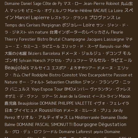
丸山宏
Domaine Daniel Sage
Côte de Py
マス・ロー
Jean-Pierre Robinot
スペ
人
マッシモ
ピエール・オヴェルノワ
Marie-Hélène BACAVE
La Loire
イン
Marcel Lapierre
プロヴァンス
Le
レストラン・グラン８
Loire
Temps des Cerises
Perpignan
ボジョレー
サン・ジャン・ド・
vin nature
台湾インポーターのレベッカさん
Fleurie
ラ・ジネスト
Bistro Brutal
Champagne Jacques Lassaigne
Thierry Forestier
マチ
ュー・エ・カミーユ・ラピエール
エリック・ド・スーザ
Banyuls-sur-Mer
モル
ドメーヌ・ジョルジュ・デコンブ
大阪の小松屋
Béziers
Barcelona
ゴン村
マルセル・ラピエ－ル
Sylvain Hoesch
アクセル・プリュファー
Beaujolais
マルセイユ
ドメーヌ・エリッ
エスポア・よろずやツアー
ク・カム
Bistro Coinstot Vino
Escarpolette
Chef Rodolphe
Passion et
Sebastien Chatillon
ジャン・フランソワ・ニッ
Nature
オー・フォルト
Espoa Tour
ク
バニュルス
BMOメンバー
Yoyo
ヴァランタン・ヴァレス
オザミ・デ・ヴァン ツアー
St Jean de la Ginest
イーストライン
Macon
鹿児島
Beaujoloise
イヴォ・フェレイラ
DOMAINE PHILIPPE VALETTE
Roussillon
日本
プイイヒュメ
ドメーヌ・ミレーヌ・ブリュ
Jordy
オリオル・アルティギャス
Perez
La Méditerranée
Domaine Elodie
Bourgogne
Dégustation
DOMAINE PASCAL SIMONUTTI
Balme
Domaine Laforest
Domaine
ル・グロ・デュ・ロワ
シードル
pépite