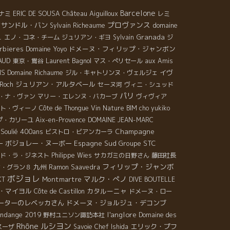
Barcelone
Château Aiguilloux
ナミ
ERIC DE SOUSA
レミ
プロヴァンス
クサンドル・バン
domaine
Sylvain Richeaume
ュ
Granada
エノ・コネ・チーム
ジュリアン・ギヨ
Sylvain
ジ
rbieres
Domaine Yoyo
ドメーヌ・フィリップ・ジャンボン
AUD
Laurent Bagnol
東京・鴬谷
マス・ぺリセール
aux Amis
NS
Domaine Richaume
イヴ
ジル・キャトリンヌ・ヴェルジェ
ジュリアン・アルタベール
 Roch
セーヌ河
ヴィニ・シュッド
パリ
・ナ・ヴァン
マリー・エレンヌ・バカーブ
ヴィヴィア
ト・ヴィーノ
Côte de Thongue
Vin Nature BIM
cho yukiko
プ・カリーユ
Aix-en-Provence
DOMAINE JEAN-MARC
Soulié 400ans
Champagne
ビストロ・ビアンカーラ
ボジョレー・ヌーボー
Espagne Sud
Groupe STC
ー
ド・ラ・ジネスト
Philippe Wies
サカガミの日野さん
藤田社長
フィリップ・ジャンボ
九州
ン・グラン８
Ramon Saavedra
ボジョレ
マルク・ぺノ
Montmartre
KT
DIVE BOUTELLE
・マイヨル
カタルーニャ
Côte de Castillon
ドメーヌ・ロー
ーターのレベッカさん
ドメーヌ・ジョルジュ・デコンブ
l'anglore
endange 2019
野村ユニソン諏訪本社
Domaine des
Rhône
ルシヨン
エリック・プフ
スーザ
Savoie
Chef Ishida