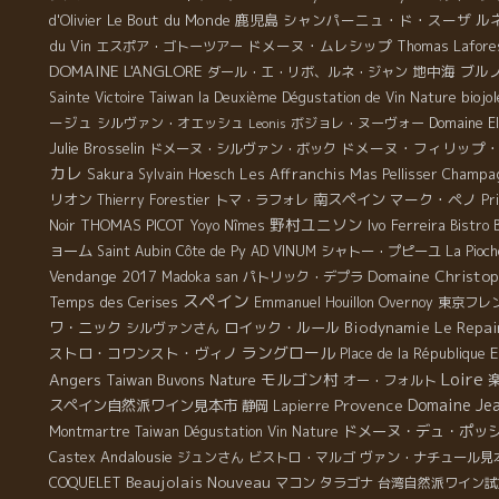
Le Bout du Monde
鹿児島
シャンパーニュ・ド・スーザ
ル
d'Olivier
du Vin
ドメーヌ・ムレシップ
エスポア・ゴトーツアー
Thomas Lafore
DOMAINE L'ANGLORE
地中海
ブル
ダール・エ・リボ、ルネ・ジャン
biojo
Sainte Victoire
Taiwan la Deuxième Dégustation de Vin Nature
ージュ
シルヴァン・オエッシュ
ボジョレ・ヌーヴォー
Domaine El
Leonis
Julie Brosselin
ドメーヌ・フィリップ
ドメーヌ・シルヴァン・ボック
カレ
Les Affranchis
Champag
Sakura
Sylvain Hoesch
Mas Pellisser
リオン
南スペイン
マーク・ペノ
Thierry Forestier
トマ・ラフォレ
Pr
野村ユニソン
THOMAS PICOT
Ivo Ferreira
Noir
Yoyo
Nîmes
Bistro
ョーム
Saint Aubin
Côte de Py
AD VINUM
シャトー・プピーユ
La Pioch
Domaine Christop
Vendange 2017
Madoka san
パトリック・デプラ
スペイン
Temps des Cerises
Emmanuel Houillon Overnoy
東京フレ
Le Repai
ワ・ニック
ロイック・ルール
Biodynamie
シルヴァンさん
ラングロール
E
ストロ・コワンスト・ヴィノ
Place de la République
Loire
Angers
モルゴン村
Taiwan Buvons Nature
オー・フォルト
Provence
Domaine Je
スペイン自然派ワイン見本市
静岡
Lapierre
ドメーヌ・デュ・ポッ
Montmartre
Taiwan Dégustation Vin Nature
Andalousie
Castex
ジュンさん
ビストロ・マルゴ
ヴァン・ナチュール見
Beaujolais Nouveau
COQUELET
マコン
タラゴナ
台湾自然派ワイン試