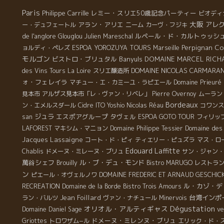
Paris
Philippe Carrille
レミー・スリエ50歳記念パーティー
ビオディ
大阪
アラン・アリエ
アレ
ー・デュフェートル
ニーム
カーヴ・フジキ
de l'anglore
ルペール・ド・カルトゥッシ
Glouglou
Julien Mareschal
Perpignan
Co
ョルディ・ペレズ
ESPOA YOROZUYA TOURS
Marseille
モルゴン
ビストロ・ブリュタル
Banyuls
DOMAINE MARCEL RICH
DOMAINE NICOLAS CARMARA
des Vins Tours
La Loire
スリエ醸造所
ォ・フェレイラ
マチュー・エ・カミーユ・ラピエール
Domaine Prieuré
見本市
アルザス見本市「レ・ヴァン・リベレ」
Pierre Overnoy
ムーラン
Bordeaux
ン・エメルスダール
Cidre
ITO Yoshio
Nicolas Réau
コワンス
ジュラ
エスポアグループ
タヴェル
san
ESPOA GOTO TOUR
フィリッ
Domaine des 
LAFOREST
マキシム・マニョン
Domaine Philippe Tessier
Jacques Lassaigne
コート・ド・ピィ
ティエリー・ピュズラ
マス・ロ
Edouard Laffitte
Chablis
ドメーヌ・ミレーヌ・ブリュ
サン・ジャン・
萬谷シェフ
ル・ブ・デュ・モンド
Brouilly
Bistro MARUGO
レストラ
ン
ピエール・オヴェルノワ
DOMAINE FREDERIC ET ARNAUD GESCHIC
ル・カゾ・デ
RECREATION
Domaine de la Borde
Bistro Trois Amours
Jean Foillard
台湾インポ
ラン・バルツ
ヴァン・ナチュール
Minervois
Dégustation
オリオル・アルティギャス
v
Domaine Daniel Sage
ドメーヌ・ミレンヌ・ブリュ
Griottes
トロワザム−ル
エリック・ド・