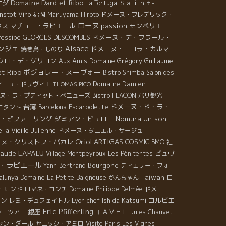
Domaine Dard et Ribo
ナダ
Ｓａｉｎｔ-
La Tortuga
instot Vino
福岡
Maruyama Hiroto
ドメーヌ・フレデリック・
ローヌ
マチュー・ラピエール
passion
モンペリエ
クス
essipe
GEORGES DESCOMBES
ドメーヌ・デ・フラール・
ンジェ
Alsace
ドメーヌ・ニコラ・カルマ
焼き鳥・しのり
クロ・デ・グリヨン
Aux Amis
Domaine Grégory Guillaume
et Ribo
ボジョレー・ヌーヴォー
Bistro Shimba
Salon des
Domaine Damien
ィニュ・ドリヴィエ
THOMAS PICO
ヌ・ラ・プティット・べニューズ
Bistro FLACON
パリ観光
台湾
Escarpolette
ドメーヌ・ド・ラ・
ニタント
Barcelona
・ピファーリング
ダミアン・ビュロー
Nomura Unison
la Vieille Julienne
ドメーヌ・ダニエル・サージュ
Oriol ARTIGAS
ーヌ・クリストフ・パカレ
COSMIC
BMO 社
laude LAPALU
ビュヴ
Village Montpeyroux
Les Pénitentes
・ラピエール
Bourgone
Yann Bertrand
ティエリー・フォ
Taiwan
alunya
Domaine La Petite Baigneuse
がんちゃん
ロ
・モンド
ロマネ・コンチ
Domaine Philippe Delmée
ドメー
エン
Lyon chef Ishida Katsumi
コルビエ
レミ・デュフェイトル
Eric Pfifferling
銀座
ＴＡＶＥＬ
ン ツアー
Jules Chauvet
ャン・ダール
ヤニック・アミロ
Visite Paris
Les Vignes