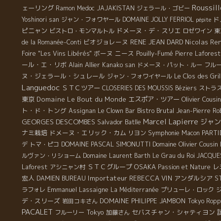
Roussil
ェーリング
Ramon
Medoc
JAJAKISTAN
ジェラール・ゴビー
ド
Yoshinori san
ジャン・フォワヤール
DOMAINE JOLLY FERRIOL
pépite
ピニャン
ドメーヌ・デ・スリエ
ビストロ・モンマルトル
ロゼワイン
東
ビオジョレーヌ
RENE JEAN DARD
Nicolas Re
de la Romanée-Conti
ボーヌ
ニース
Pouilly-Fumé
Foire "Les Vins Libérés"
Pierre Laforest
ール・エ・リボ
Alain Allier
Kanako san
ドメーヌ・パット・ルー
フル
ヌ・ジェラール・シュレール
Le Clos des Gri
ジャン・フォワイヤール
Languedoc
ＳＴＣツアー
CLOSERIES DES MOUSSIS
Béziers
ストラ
東京
Domaine Le Bout du Monde
エスポア・ツアー
Olivier Cousin
ト・ド・トング
Bistro Brutal
Assignan
Le Clown Bar
Jean-Pierre Ro
Marcel Lapierre
GEORGES DESCOMBES
ジャン
Salvador Batlle
ナミ栽培
ドメーヌ・エリック・カム
Symphonie
PARTI
リヨン
Macon
DOMAINE PASCAL SIMONUTTI
Domaine Olivier Cousin
デ
トマ・ピコ
ルヴァン・リショーム
Domaine Laurent Barth
Le Grau du Roi
JACQUE
Laforest
ＳＴＣグループ
OSAKA
レ
アシニャン村
Passion et Nature
宏人
Importateur REBECCA
VIN
アンダルシア
S
DAMIEN BUREAU
Emmanuel Lassaigne
ラフォレ
La Méditerranée
プリューレ・ロック
デ・スリーズ
DOMAINE PHILIPPE JAMBON
岩田コキさん
Tokyo Ropp
PACALET
Tokyo
セバスチャン・シャティヨン
フルーリー
加藤さん