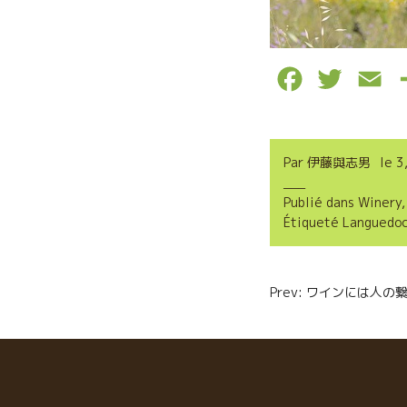
F
T
E
a
w
m
c
i
a
Par
伊藤與志男
le
3
e
t
i
Publié dans
Winery
b
t
l
Étiqueté
Languedo
o
e
o
r
Navigatio
Prev: ワインには人
k
de
l’article