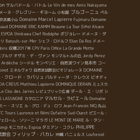
lon
サルバドール・バトル
Le Vin de mes Amis
Nakayama
ブルゴーニュ
メーヌ・グレゴリー・ギヨーム
小松屋
ペル
Domaine Marcel Lapierre
京武蔵小山
Fujimaru
Domaine
naud
DOMAINE ERIC KAMM
Beaune
La Tour Eiffel
Alsace
ボジョレー
ドメーヌ・ダ
ESPOA Shinkawa
Chef Rodolphe
ドメー
ーリ
Banyuls-sur-Mer
シェフ・ロドルフ
Elian Da Ros
llons
収穫2017年
CPV Paris Office
La Grande Motte
オザミ・デ・ヴァン
スブルグ
モンマルトルの丘
Jordy Perez
Ardèche
モンペリエ・自然派ワイン見本市
コー
シードル
DOMAINE
binot
ミネルヴォワ
自然派試飲会ビオジョレーヌ
・クロード・ラパリュ
パルティーダ・クレウス
ビオディ
DA CREUS
Mathieu Lapierre
DOMINIQUE DERAIN
ミュスカ
ダール・エ・リボ
Le Clos des Jarres
レピュブリック広場
シ
マルセル・ラピエ－ル
Domaine
S LASSAIGNE
カタロニア
ミー・スリエ
丸山
ル・グロ・デュ・ロワ
Jean-Francois NIQ
TC Tours
Sud-Ouest
Laurence et Rémi Dufaitre
ピエール・
マラガ
ル・タン・
ジェローム・ソリーニ
LE MONT DE MARIE
PHILIPPE
Espoa
ダミアン・コクレ
ongi
モニカさん
フィリップ・パカレ
試飲会
沖縄
バニュルス
Louforosé