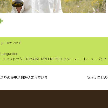
P
a
r
, juillet 2018
t
,
Languedoc
a
c
,
ラングドック
,
DOMAINE MYLENE BRU
,
ドメーヌ・ミレーヌ・ブリュ
g
e
n
の繋がりの歴史が刻み込まれている
Next: ロ
r