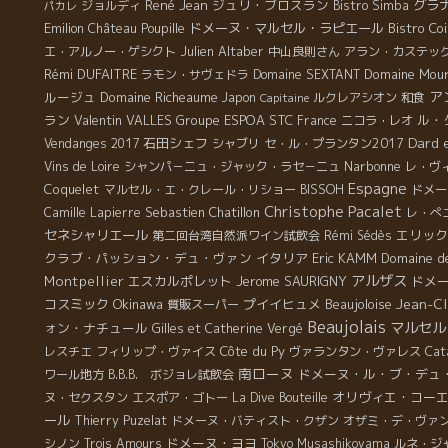
René Jean
ジュリ・ブロスラン
グラ
ジョルディ
Bistro Simba
パカレ
Emilion
ドメーヌ・マルセル・ラピエール
Bistro Co
Château Poupille
Julien Altaber
エ・アルノー・ゲシクト
中山良則さん
アラン・カステッ
Rémi DUFAITRE
Domaine Mour
ラモン・サヴェドラ
Domaine SEXTANT
ア
ルージュ
Domaine Richeaume
Japon
ルクレアシオン
和食
Capitaine
ラン
Valentin VALLES
Groupe ESPOA
STC
ル・
France
ニコラ・レオ
Dard 
石田シェフ
Vendanges 2017
シャブリ
セ・ル・プランタン2017
Narbonne
Vins de Loire
シャンパ－ニュ・ジャック・ラセ－ニュ
レ・ヴ
Espagne
Coquelet
マルセル・エ・クレール・リショー
BISSOH
ドメー
Christophe Pacalet
Sebastien Chatillon
Camille Lapierre
レ・ぺ
セネシャリエール
エリック
第二回台湾自然派ワイン試飲会
Rémi Sédès
クラブ・パッション・デュ・ヴァン
イタリア
Eric KAMM
Domaine de 
アルザス
Montpellier
エスカルポレット
Jerome SAURIGNY
ドメ
Jean-C
コスミック
Okinawa
プイイヒュメ
Beaujoloise
質販スーパー
Beaujolais
マルセル
ォン・ナチュール
Gilles et Catherine Vergé
Côte du Py
レスチエ
フィリップ・ヴァイス
ヴァランタン・ヴァレス
Cat
南ローヌ
ドメーヌ・ル・ブ・デュ
ワール地方
B.B.B. ボジョレ試飲会
オリヴィエ・コー
ヌ・セクスタン
エスポア・ゴトー
La Dive Bouteille
ール
Thierry Puzelat
ドメーヌ・バティスト・クザン
オザミ・デ・ヴァ
ドメーヌ・ヨヨ
シノン
Trois Amours
Tokyo Musashikoyama
ルネ・ジ