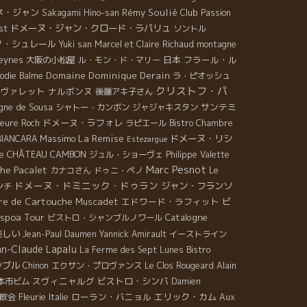
ネ・ジャン
Rémy Soulié
Club Passion
Sakagami Hino-san
ドメーヌ・ジャン・クロード・ラパリュ
st
ソントル
ノ・シュレール
Yuki san
Marcel et Claire Richaud
montagne
leynes
日本
フラール・ル
大阪の小松屋
ル・モン・ド・マリー
Domaine Dominique Derain
odie Balme
ラ・ピオッシュ
クリストフ・パ
・ヴァレット
ナルボンヌ
後藤アキ子さん
ne de Sousa
サンテミ
シャトー・カンボン
ジャジャキスタン
ドメーヌ・ラフォレ
ieure Roch
ラピエール
Bistro Chambre
La Remise
Massimo
ドメーヌ・リシ
 BIANCARA
Estezargue
CHÂTEAU CAMBON
e
ジュル・ショーヴェ
Philippe Valette
Marc Pesnot
he Pacalet
Le
カナコさん
ドゥニ・ペノ
ドメーヌ・ドミニック・ドゥラン
ジャン・フランソ
ンチ
re de Cartouche
Muscadet
エドワード・ラフィット
ビ
spoa Tour
Catalogne
ビストロ・シャンブルノワール
楽しい
Jean-Paul Daumen
Yannick Amirault
イーストライン
an-Claude Lapalu
La Ferme des Sept Lunes
Bistro
シブル
Chinon
エクサン・プロヴァンス
Le Clos Rougeard
Alain
スヴィニャルグ
ビストロ・シンバ
本市ビム
Damien
Fleurie
ローラン・バニョル
エリック・カム
飲会
Italie
Aux