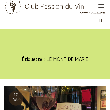
Skip
to
content
Étiquette :
LE MONT DE MARIE
10
Déc