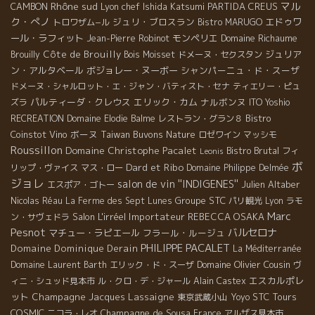
Rhône sud
マル
CAMBON
Lyon chef Ishida Katsumi
PARTIDA CREUS
のアラモン、サンソー、カリニャンなどの古木に注目した。 […]
ク・ぺノ
ジュリ・ブロスラン
エドゥワ
トロワザム−ル
Bistro MARUGO
ール・ラフィット
モンペリエ
Domaine Richaume
Jean-Pierre Robinot
Côte de Brouilly
ジュリア
Brouilly
Bois Moisset
ドメーヌ・セクスタン
ン・アルタベール
ボジョレー・ヌーボー
シャンパーニュ・ド・スーザ
ドメーヌ・シャルロット・エ・ジャン・バティスト・セナ
ティエリー・ピュ
パルティーダ・クレウス
エリック・カム
ナルボンヌ
ズラ
ITO Yoshio
Bistro
RECREATION
Domaine Elodie Balme
レストラン・グラン８
Coinstot Vino
ボーヌ
Taiwan Buvons Nature
ロゼワイン
マッシモ
Roussillon
Domaine Christophe Pacalet
Bistro Brutal
フィ
Leonis
ボ
Dard et Ribo
リップ・ヴァイス
マス・ロー
Domaine Philippe Delmée
ジョレ
salon de vin ''INDIGENES''
Julien Altaber
エスポア・ゴトー
Groupe STC
Nicolas Réau
La Ferme des Sept Lunes
パリ観光
Lyon
ラモ
Marc
Salon L'irréel
Importateur REBECCA
OSAKA
ン・サヴェドラ
Pesnot
バルセロナ
マチュー・ラピエール
フラール・ルージュ
PHILIPPE PACALET
Domaine Dominique Derain
La Méditerranée
Domaine Olivier Cousin
Domaine Laurent Barth
エリック・ド・スーザ
ヴ
エスカルポレ
ィニ・シュッド見本市
ル・クロ・デ・ジャール
Alain Castex
ット
Champagne Jacques Lassaigne
STC Tours
東京武蔵小山
Yoyo
COSMIC
Champagne de Sousa
ニコラ・レオ
France
アルザス見本市