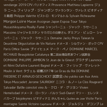
Provence
vendange 2019
Mathieu Lapierre
ジュ
CPV パリオフィス
フィリップ・ジャンボン
ラ
ビオディナ
ニーム
ヴァランタン・ヴァレス
ミ栽培
Philippe Valette
ビストロ・モンマルトル
Sylvain Richeaume
Loire
Morgon
Espoa Tour
Macon
Assignan
Japon
Tokyo
Pouilly-Fumé
Musashikoyama
シャンパーニュ・ジャック・ラセーニュ
Massimo
ダミアン・ビュロー
ジャジャキスタン
サカガミの日野さん
シャ
ンパ－ニュ・ジャック・ラセ－ニュ
Domaine Jacky Preys
Taiwan la
Deuxième Dégustation de Vin Nature
ドメーヌ・シルヴァン・ボック
CPV
プイイヒュメ
マーク・ペノ
DOMAINE MARCEL
Paris Office
Savoie
RICHAUD
Beaujoloise
Catalunya
第二回台湾自然派ワイン試飲会
DOMAINE PHILIPPE JAMBON
グラナダ
St Jean de la Ginest
Laurence
Laurent Bagnol
ドメーヌ・フィリップ・ヴァレット
et Rémi Dufaitre
タヴェル
収穫2017年
Moulin à Vent
Le Grau du Roi
DOMAINE
試飲会
FREDERIC ET ARNAUD GESCHICKT
cho yukiko san
Aux Amis
Muscadet
Jerome SAURIGNY
ニコラ・ルノー
Tokyo
Le Clos Rougeard
Salvador Batlle
ル・クロ・デ・グリヨン
coinstot vino
Vivien
Sud-Ouest
Hemelsdael
ドメーヌ・ローラン・バルツ
マリー・エレンヌ・
biojoleynes
バカーブ
ビオディナミ
がんちゃん
Visite Paris
Quilles de Joie
ドメーヌ・ジョルジュ・デコンブ
Le
montagne Sainte Victoire
Capitaine