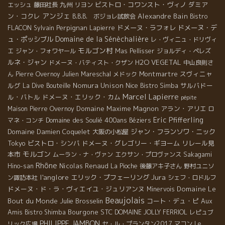
九州
ビストロ・コワンスト・ヴィノ
ダミア
エッシュ
藤田社長
リヨン
アンジェ
ン・コクレ
Alexandre Bain
B.B.B. ボジョレ試飲会
Bistro
Perpignan
ドメーヌ・ラフォレ
ドメーヌ・デ
FLACON
Sylvain
Lapierre
Domaine de la Sénèchalière
ュ・ポッシブル
レ・ヴィニュ・ドリヴィ
モルゴン村
エ
ジャン・フォワヤール
Mas Pellisser
ジョルディ・ペレズ
ルネ・ジャン
H2O VEGETAL
ドメーヌ・バティスト・クザン
中山良則さ
Montmartre
スヴィニャ
ん
Pierre Overnoy
Julien Mareschal
メドック
ルグ
Nomura Unison
Nice
サルバドー
La Dive Bouteille
Bistro Simba
Marcel Lapierre
ル・バトル
ドメーヌ・エリック・カム
pépite
Domaine Maxime Magnon
アラン・アリエ
Maison Pierre Overnoy
ロ
Eric Pfifferling
Domaine des Soulié 400ans
マネ・コンチ
Béziers
Domaine Damien Coquelet
ジャン・フランソワ・ニック
大阪の小松屋
Tokyo
ビストロ・シンバ
ドメーヌ・グレゴリー・ギヨーム
リレール見
モルゴン
本市
ムーラン・ナ・ヴァン
エクサン・プロヴァンス
Sakagami
Rhône
Nicolas Renaud
Hino-san
La Pioche
後藤アキ子さん
野村ユニソ
l'anglore
Jura
エリック・プフェーリング
ン諏訪本社
シェフ・ロドルフ
ドメーヌ・ド・ラ・ヴィエイユ・ジュリアンヌ
Domaine Le
Minervois
Beaujolais
Bout du Monde
Julie Brosselin
コート・デュ・ピ
Aux
Amis
Bourgone
STC
Bistro Shimba
DOMAINE JOLLY FERRIOL
レピュブ
PHILIPPE JAMBON
リック広場
セ・ル・プランタン2017
マコン
Le