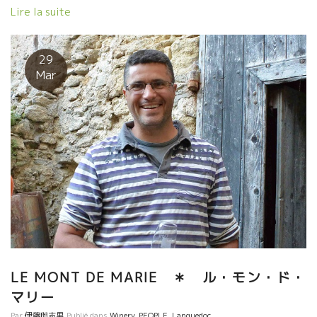
ンへの理解がとんでもなく深まる感動のツアーです。 ご興味ある
Lire la suite
方はCPV竹下までご連絡お願いいたします。 案内書など送付させ
て頂きます。 日程：2018年6月18日(月）日本出発
6月25日(月）現地発 26日(火）日本到着 参加対象者：酒販店、
29
飲食店関係者のみ 訪問予定蔵元：カゾ・デ・マイヨル/ブー・デ
Mar
ュ・モンド/ポッシブル/ル・タン・デ・スリーズ/モン・ド・マリ
ー/マス・ロー/エスカルポレット/ジュリ・ブロスラン/ダール・
エ・リボ/ジャン・クロード・ラパリュ/ラピエール/ジャック・ラ
セーニュ/アレキサンドル・バンなど（変更の可能性あり） クラ
ブ・パッション・デュ・ヴァン 竹下 （筆）
LE MONT DE MARIE ＊ ル・モン・ド・
マリー
Par
伊藤與志男
Publié dans
Winery
,
PEOPLE
,
Languedoc