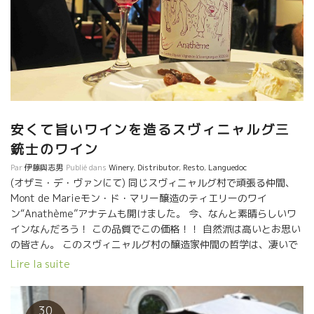
安くて旨いワインを造るスヴィニャルグ三
銃士のワイン
Par
伊藤與志男
Publié dans
Winery
,
Distributor
,
Resto
,
Languedoc
(オザミ・デ・ヴァンにて) 同じスヴィニャルグ村で頑張る仲間、
Mont de Marieモン・ド・マリー醸造のティエリーのワイ
ン“Anathème”アナテムも開けました。 今、なんと素晴らしいワ
インなんだろう！ この品質でこの価格！！ 自然派は高いとお思い
の皆さん。 このスヴィニャルグ村の醸造家仲間の哲学は、凄いで
すよ。 『ワインは誰でもが買えるような価格でなければダメ
Lire la suite
だ！』 彼らがやっている仕事、栽培から醸造まで、本当に自然
で、大変なリスクを負いながら努力している姿には感激もので
す。 この哲学の言い出しっぺが、ティエリーです。このワインを
30