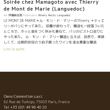
Soirée chez Mamagoto avec Thierry
グドック地方はアルコール度数が８～１１度というワインを大量
de Mont de Marie (Languedoc)
に造っていたのである。 こんなワインを北フランス、北ヨーロパ
にドンドン出荷していたのである。 昔はまだ機械もなく、勿論
Par
伊藤與志男
Publié dans
Winery
,
Resto
,
Languedoc
コンピューターもない時代の人々の労働はすべて体を使て働く肉
LE MONT DE MARIE＊ル・モン・ド・マリーのThierry ＊ティエ
体労働の時代だった。 労働者達が厳しい肉体労働をしたあと、ゴ
リーがパリにやって来た。 収穫が終わって、醸造も一段落ついた
クンゴクンと水代わりに飲めるワインが必要だった。 当時のワイ
ところで、ホッと息をつく休みも兼ねて、パリのビストロ巡りに
ン造りは、まだ農薬も化学肥料もない時代の話である。 勿論、人
やった来た。 ル・モン・ド・マリー醸造と云えば、自然で、美味
工酵母もない時代の話である。 つまり今風に云えば自然派ワイン
しくて、比較的安目の３拍子揃ったワインを造る貴重な醸造
だったのである。 アルコール度も１０度前後と低く軽くて飲みや
元。。 ニームの近くのSouvignargueスヴィニャルグ村にある。
Lire la suite
すいビュバビリテー最高のワインが多かった。 酸が残っているし
今、フランスでもチョットした話題になっている地区である。 自
果実味の乗った、実にバランスのよいワインだったようである。
然なワインで手頃な価格帯のワインを造る蔵が数社ある地区。 テ
１００年前のラングドックの主力品種はアラモン、サンソー、カ
ィエリーはそのリーダーである。 Anatheme＊アナテムなど劇
リニャン！！ その頃のラングドックの品種はアラモン、サンソ
旨安を醸している。フランスでも自然派ワインでリーズナブルな
ー、カリニャンそしてアリカントなどが主力品種だった。 昨今の
ワインの需要は大変に高い。 同じく、ラングドック、マルペール
ラングドック地方の主要品種シラー、グルナッシュなどは少なか
地区の Mas de Mon Père＊マス・ド・モン・ペール醸造の
ったのである。 メルロー、カベルネなどのボルドー品種は２０年
Frédéric＊フレデリックと一緒にやって来た。今夜は、今年の４
ほど前から栽培されたにすぎない。皆無だった 歴史は繰り返す。
月にオープンしたばかりのビストロMAMAGOTOにやって来た。
軽快なワインの需要が増大！！ そして今、軽くて、グイグイ飲め
店に入るとメドックの自然派がカウンターに置いてあった。 そ
Oeno Connextion s.a.r.l.
る飲みやすいワイン、つまりビュバビリテーの高いワインの需要
うCLOSERIES DES MOUSSIS＊クロズリー・デ・ムシだ。 たたの
62 Rue de Turbigo, 75003 Paris, France
が増大している。 昔は肉体労働で疲れた体を癒す為にグイグイ飲
0.4Hの畑は１５０歳の古木で造った正真正銘のメドック自然派ワ
Tel +33 (0)1 49 96 40 20