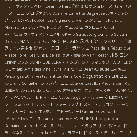
Paris
Jean Foillard
ビオジョレーヌ
ドメ
「レ・ヴァン・リベレ」
Italie
プロヴァンス
ーヌ・ヨヨ
Domaine La Petite Baigneuse
ルネ・ジャン・
ラングロール
ダール
モンマルトルの丘
Les Vignes d'Olivier
Bistro
Oriol
Montmartre
ジル・キャトリンヌ・ヴェルジェ
カタロニア
ARTIGAS
Domaine Sylvain
ヴィヴィアン・エメルスダール
Strasbourg
スペイン
Bock
DOMAINE DES FOULARDS ROUGES
モンペリエ・自然
ジャン・クロード・ラパリュ
派ワイン見本市
Place de la République
ルシヨン
Alsace Foire "Les Vins Libérés"
東京・鴬谷
Sylvain Hoesch
アンダルシア
Chinon
シノン
DOMINIQUE DERAIN
フィリップ・カリーユ
タ
Jean-Claude LAPALU
マルセイユ
ラゴナ
aux Amis des Vins Tours
Dégustation
コルビエー
Vendanges 2017
Restaurant Le Verre Volé
ル
Bruno Schueller
シャンパーニュ
Côte de Castillon
Madoka san
スリ
エ醸造所
Domaine de la Garance
お好み焼き・きじ「さんて寛」
DOMAINE
ラ・ルミーズ
Caves Augé
自然派ワイ
PHILIPPE VALETTE
トマ・ピコ
ン
コスミック
エリック・ピファーリング
ビストロ・フラコン
ル・モン・
Domaine des Soulié
ド・マリー
Chablis
エスポア・ゴトーツアー
Languedoc
ニース
JAJAKISTAN
Kanako san
DAMIEN BUREAU
Domaine Laforest
イタリア
ドメーヌ・パット・ルー
サン・ジャン・ド・
ドメーヌ・ダール・エ・リ
ラ・ジネスト
Chef Ishida
ピエール・ラフォレ