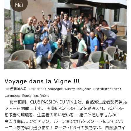
醸した男です。そして、リーズナブルな価格。 安くて旨いワイン
Mai
を造るスヴィニャルグ三銃士 ティエリーはコンピュター技師から
の転身。 もう一人、あの激安ウマのポンポン・ルージュPompom
rougeを醸すヴァンサン（真ん中）もいる。
Voyage dans la Vigne !!!
Par
伊藤與志男
Publié dans
Champagne
,
Winery
,
Beaujolais
,
Distributor
,
Event
,
Languedoc
,
Roussillon
,
Rhône
毎年恒例、CLUB PASSION DU VIN主催、自然派生産者訪問弾丸
ツアーを開催します。 実際にぶどう畑に足を踏み入れ、ぶどう畑
を取巻く環境を、生産者の熱い想いを 一緒に体感しませんか！
今回は南仏ラングドック、ルーション地方をスタートにシャンパ
ーニュまで駆け巡ります！ たった7泊9日の旅ですが、自然派ワイ