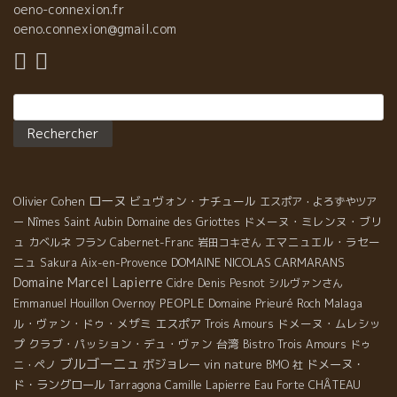
んだ。 今もそれに似ている。 ティエリーはコンピュター技師でも
イン。 私だけ、ちょと早く着いてしまったので、一人アペリテ
oeno-connexion.fr
あり頭脳を使う仕事をしている人だった。 でも昔の肉体労働に匹
ィフがわりに一杯メドックを注文。久々のボルドーだ。 私は６年
oeno.connexion@gmail.com
敵するほどハードな労働であった。 そんな体を癒してくれるの
間もボルドーに住んでいた。心の奥ではいつもボルドーを探して
は、グランヴァンのように濃淳豊満なワインのスタイルではなか
いる。私の第二の故郷のワインだ。久々のカベルネ・ソ－ヴィニ
った。 軽めでグイグイ飲めてしまう美味しいワインだった。だか
ョンだ。 やっぱり、私はボルドーが落ち着く。 MAMAGOTOママ
ら自然派ワインの大ファンだったのである。 自分でワインを造ろ
Rechercher :
ゴトのシェフは日本人のKohjiさん。 タパスのような小皿料理が沢
うと決意したのは、“自分のようにパリのオフィスで頭脳を使って
山あり、ワイワイ皆で分けながら楽しめる料理。 まずは，生カキ
働く人達も、現在のスピードの速い時代はまさにハードな肉体労
を注文。ワインはアルデッシュ地方の人気者シルヴァン・ボック
働そのものだった。 軽快でグイグイ飲めて優しく体に沁み渡って
＊Sylvain Bockのシャルドネを合わせえた。 これはソムリエのギ
いくようなワインが必要だった。しかも価格も比較的安いワイン
オムの提案だった。バッチリでした。 次は魚を注文した人、肉料
を必要としている。”といつも感じていたからである。 ワインは誰
ローヌ
Olivier Cohen
ビュヴォン・ナチュール
エスポア・よろずやツア
理を注文した人、どちらにも合うボジョレのリリアン・ボッシェ
でもが手に入るような価格でなければと思っていた。 ティエリー
ドメーヌ・ミレンヌ・ブリ
＊Lilian Bauchetのワインを合わせた 難しい年を乗り越えた醸造
ー
Nîmes
Saint Aubin
Domaine des Griottes
は調べた。まず安く造るには土地代の安いラングドックだろう。
家達、ワインの話しは尽きない。楽しいひと時を４人で過ごしま
ュ
エマニュエル・ラセー
カベルネ フラン
Cabernet-Franc
岩田コキさん
探していた時にニームの近くのソヴィニャルグ村にたどり着い
した。 今週の土曜日はジャズの生演奏とOlivier Cohen＊オリヴ
ニュ
DOMAINE NICOLAS CARMARANS
Sakura
Aix-en-Provence
た。 アラモン、サンソー、カリニャンの古木が沢山残っている地
ィエ・コエンがパリにやって来て試飲会をやるとの事。 土曜日の
Domaine Marcel Lapierre
Cidre
Denis Pesnot
シルヴァンさん
域だった。 スヴィニャルグ村はローヌ地方とラングドック地方の
予約をした。ジャズとオリヴィエのワイン楽しむ。 ヤー、よく話
PEOPLE
Malaga
Emmanuel Houillon Overnoy
Domaine Prieuré Roch
中間に位置していて、忘れらている葡萄栽培地区でもあった。
し、よく飲みました。
ル・ヴァン・ドゥ・メザミ
エスポア
ドメーヌ・ムレシッ
Trois Amours
AOCも存在しないまるでブラックホールのような場所だった。 栽
プ
クラブ・パッション・デュ・ヴァン
台湾
Bistro Trois Amours
ドゥ
培されている品種もその昔、ラングドックが全盛期だったアラモ
ブルゴーニュ
ボジョレー
vin nature
ドメーヌ・
ニ・ペノ
BMO 社
ン、サンソー、カリニャンなどの古木が今でも栽培されていた。
ド・ラングロール
CHÂTEAU
Tarragona
Camille Lapierre
Eau Forte
流行から取り残されていた地区だったのである。 ティエリーはこ