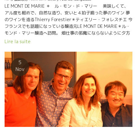
LE MONT DE MARIE ＊ ル・モン・ド・マリー 美味しくて、
アル度も軽めで、自然な造り、安いと４拍子揃った夢のワイン 夢
のワインを造るThierry Forestier＊ティエリー・フォレスチエ 今
フランスでも話題になっている醸造元LE MONT DE MARIE＊ル・
モンド・マリー醸造へ訪問。 畑仕事の邪魔にならないように夕方
に訪問をした。 もう日焼けした顔、畑仕事で鍛えた逞しい体、満
Lire la suite
面の笑顔で畑から戻ってきた。 ティエリーは数年前に人生を転換
した ティエリーは自然派ワインの大愛好家だった。しかし近年、
価格が高くなってきていることに危惧していた。 『やはりワイン
5
は誰でも買える価格であってほしい。』 ティエリーは高等ビジネ
Nov
ス学校を出てインタナショナル・ビジネスをコンピューター・シ
ステム使ってアドバイスする仕事をパリの一流企業で働いてい
た。でも、コンクリートの中でコンピューターと向きあって一日
中仕事をする生活に疑問を感じていた。 たった一度の人生だ。テ
ィエリーは決断した。『自分でワインを造ろう！』 ティエリーは
グイグイ飲めてしまうスタイルのワインが好きだった。 自分が造
りたいワインもそんなワインだ。 １００年程前、フランス人が水
代わりにワインを大量に飲んでいた時代があった。 その頃のワイ
ンはアルコール度数が８～１１度ぐらいしかなかった。 ワインが
１３度というのが慣例になったのはつい最近のことだ。 昔、ラン