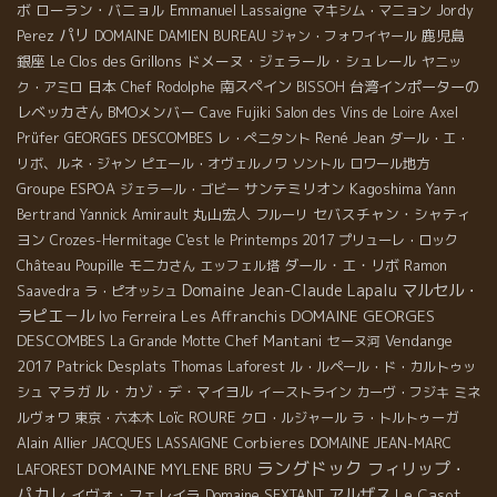
ボ
ローラン・バニョル
Emmanuel Lassaigne
マキシム・マニョン
Jordy
パリ
鹿児島
Perez
DOMAINE DAMIEN BUREAU
ジャン・フォワイヤール
銀座
Le Clos des Grillons
ドメーヌ・ジェラール・シュレール
ヤニッ
日本
南スペイン
台湾インポーターの
ク・アミロ
Chef Rodolphe
BISSOH
レベッカさん
BMOメンバー
Cave Fujiki
Salon des Vins de Loire
Axel
GEORGES DESCOMBES
René Jean
Prüfer
レ・ぺニタント
ダール・エ・
リボ、ルネ・ジャン
ピエール・オヴェルノワ
ソントル
ロワール地方
Groupe ESPOA
サンテミリオン
Kagoshima
ジェラール・ゴビー
Yann
丸山宏人
セバスチャン・シャティ
Bertrand
Yannick Amirault
フルーリ
ヨン
Crozes-Hermitage
C'est le Printemps 2017
プリューレ・ロック
ダール・エ・リボ
Château Poupille
モニカさん
エッフェル塔
Ramon
Domaine Jean-Claude Lapalu
マルセル・
Saavedra
ラ・ピオッシュ
ラピエ－ル
DOMAINE GEORGES
Ivo Ferreira
Les Affranchis
DESCOMBES
Chef Mantani
Vendange
La Grande Motte
セーヌ河
2017
Patrick Desplats
Thomas Laforest
ル・ルペール・ド・カルトゥッ
マラガ
ル・カゾ・デ・マイヨル
シュ
イーストライン
カーヴ・フジキ
ミネ
Loïc ROURE
ルヴォワ
東京・六本木
クロ・ルジャール
ラ・トルトゥーガ
Alain Allier
Corbieres
JACQUES LASSAIGNE
DOMAINE JEAN-MARC
ラングドック
フィリップ・
DOMAINE MYLENE BRU
LAFOREST
パカレ
アルザス
イヴォ・フェレイラ
Le Casot
Domaine SEXTANT