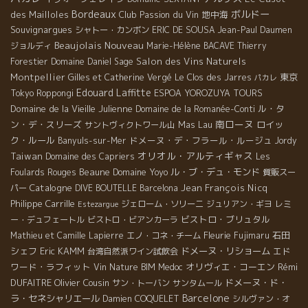
Bordeaux
ボルドー
des Mailloles
Club Passion du Vin
地中海
Souvignargues
シャトー・カンボン
ERIC DE SOUSA
Jean-Paul Daumen
Beaujolais Nouveau
ジョルディ
Marie-Hélène BACAVE
Thierry
Salon des Vins Naturels
Forestier
Domaine Daniel Sage
Montpellier
東京
Gilles et Catherine Vergé
Le Clos des Jarres
パカレ
Edouard Laffitte
Tokyo Roppongi
ESPOA YOROZUYA TOURS
Domaine de la Vieille Julienne
ル・タ
Domaine de la Romanée-Conti
南ローヌ
ン・デ・スリーズ
Mas Lau
ロイッ
サントヴィクトワール山
ク・ルール
ドメーヌ・デ・フラール・ルージュ
Banyuls-sur-Mer
Jordy
オリオル・アルティギャス
Taiwan
Domaine des Capriers
Les
Beaune
Domaine Yoyo
ル・ブ・デュ・モンド
Foulards Rouges
質販スー
Catalogne
Jean François Nicq
パー
DIVE BOUTELLE
Barcelona
Philippe Carrille
ジェローム・ソリーニ
ジュリアン・ギヨ
レミ
Estezargue
ビストロ・ブリュタル
ー・デュフェートル
ビストロ・ビアンカーラ
Fleurie
石田
Mathieu et Camille Lapierre
エノ・コネ・チーム
Fujimaru
シェフ
Eric KAMM
ドメーヌ・リショーム
エド
台湾自然派ワイン試飲会
ワード・ラフィット
オリヴィエ・コーエン
Rémi
Vin Nature BIM
Medoc
DUFAITRE
Olivier Cousin
ドメーヌ・ド・
サン・トーバン
サンタムール
Barcelone
ラ・セネシャリエール
Damien COQUELET
シルヴァン・オ