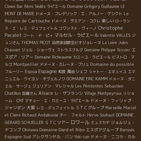
Domaine Grégory Guillaume
Clown Bar
Rémi Sédès
ラピエール
LE
Le
MONT DE MARIE
ドメーヌ・フレデリック・エ・アルノー・ゲシクト
Repaire de Cartouche
楽しい
ドメーヌ・ダミアン・コクレ
ローラン
Christophe
ス・エ・レミ・デュフェイトル
コワンスト・ヴィーノ
Pacalet
マルセル・ラピエール
Valentin VALLES
コート・ド・ピィ
ジ
THOMAS PICOT
ュンさん
自然派試飲会ビオジョレーヌ
La Loire
Jules
エ
Chauvet
ジュル・ショーヴェ
ストラスブルグ
Domaine Philippe Tessier
スポア・ツアー
Domaine Richeaume
カミーユ・ラピエール
ビストロ・マ
Montpellier
Domaine du possible
ルゴ
ドメーヌ・ミレーヌ・ブリュ
Espagne
Espoa
萬谷シェフ
フルーリー
和食
シャトー・エギュイユ
エマ
DOMAINE ERIC KAMM
ニュエル・ウイヨン・オヴェルノワ
ドメーヌ・ダニ
Sebastien
エル・サージュ
ジュリアン・マレシャル
Les Pénitentes
Alsace
Chatillon
レ・ザフランシ
加藤さん
Village Montpeyroux
リショ
ドメーヌ・フィリップ・
ーム ロゼ
マチュー・エ・カミーユ・ラピエール
大阪
ジャンボン
ＳＴＣグループ
レミ・デュフェイトル
Marseille
Marcel
Andalousie
DOMAINE
et Claire Richaud
オー・フォルト
Herve Souhaut
ロワール
GERARD SCHUELLER
ＳＴＣツアー
ジョルジュ・
ミュスカデ
Domaine Dard et Ribo
デコンブ
Okinawa
エスポアグループ
Banyuls
Espagne Sud
アレクサンドル・バン
ドメーヌ・ニコラ・カル
Yuki san