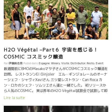
し、素晴らしいバランスのワインを造っている。
★Cosmic(スペイン) この自然派巨匠溢れるサロンで、ひときわ輝
いていたのが、スペインのコスミック。 ザルバは見ての通り、チ
ベットあたりの修行僧のような雰囲気。 無駄の無い、かつまさに
宇宙のエネルギーの流れ詰まった、研ぎ澄まされたワイン。 カリ
ニャン・ノワール、ブラン、グリのキュヴェ、オンカリダスは、
もうワインを超えた飲料。 ちょうどMas Pellisserマス・ペリセー
ルのOriol Artigasオリオルも試飲会に来ており、ザルバと熱く語
りあっていた。 今からのスペイン自然派を引っ張っていく、輝く
H2O Végétal –Part６ 宇宙を感じる！
2人だ！ ★Christophe Pueyo サンテミリオンのクリスト
COSMIC コスミック醸造
フ・プエヨもセミヨンのアンフォラのキャヴェなど、いろいろ挑
戦。マセラシオンする事で、セミヨンの苦味、アロマが、より複
Par
伊藤與志男
Publié dans
Espagne
,
Winery
,
Visite
,
Distributor
,
Resto
,
Event
数週間前にBMOのMasakoマサ子さんがCOSMICコスミック醸造を
雑に表現されている。 赤は安心感溢れるバランス。
訪問。 レストランンEl Ginjoler エル・ギンジョレールのオーナ
★Mas de Mon Père コート・ド・マルペールのマス・ド・モンペ
ーシェフ・シャヴィXaviさん 三ツ星レストラン・Can Roca カ
ール！今や日本に取り扱いが無いのが残念。。。 彼もMCをセパー
ン・ロカのシェフ・ソムリエさん達と一緒でした。 初リリースか
ジュによって取り入れ、マセラシオン期間も以前より短くし、綺
ら人気のCOSMIC。 実は昨年のH2O Végétal試飲会で試飲して即
麗で果実味溢れるワインを造っている。 ★Marcel
訪問したのですが、 その時すでに、すべて売り切れだった！ １６
Richaud マルセル・リショーのスタンドは息子のトマが担当。ま
Lire la suite
年産は、まだ収穫前だったけど、その時に予約して来ました。 一
さに熟度あり、アルコール感ありながら、それを果実で包むマル
年越しのCOSMICワインが先週日本に着いたようです。 残念なが
セル・マジック。 巨匠のワインだ。 ★Catherine