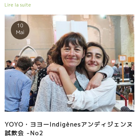
をして彼らを育てた。 比較的、無口で謙虚な人間性のジャンフラ
Lire la suite
ンソワは師とか先生と言われるのが嫌い。 家族のように、必要な
時に必要な事をドンピシャリとアドバイスする。 例えそれが困難
なことでも、必要な事は真っ直ぐに伝える。 自分自身が色々な困
10
難を乗り越えてやってきたから躊躇はしない。 だからこそ、皆か
Mai
ら尊敬される。 次世代のカタルーニャ地方の自然派のリーダーに
なるであろうこの二人も自分のワインを ジャンフランソワ・ニッ
クに飲んでもらって意見を聞きたくてジャンフランソワのテーブ
ルにやって来る。 オリオル・アルティギャスOriol・Artigas、コ
スミックCosmicのサルバドール。 今は息子も娘も醸造元に加
わって充実した仕事が可能となっている。 ワインの品質は、細か
い作業の積み重ね。毎年100%やりたいことができる年は少ない。
人が加われば色んなことが可能になる。 このレベルになるとプラ
ス・アルファは大きな改良要素になる。 フランスでは単なる従業
員でなく家族であることはトビッキリ重要な事。 ますますワイン
が美味しくなっている。 熟練した者しか出せない味覚、透明感、
色は淡いけどミネラルがスーット伸びてくる、絶妙の果実味。イ
ヤー、旨い！！
YOYO・ヨヨーIndigènesアンディジェンヌ
試飲会 -No2