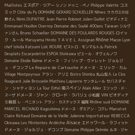
Mailloles
エスポア・ツアー
コス
シノン
ドゥニ・ペノ
Philippe Valette
ミック
Côte du Py
DOMAINE GERARD SCHUELLER
Nîmes
サカガミの日
Rémi DUFAITRE
野さん
Jean-Pierre Robinot
Julien Guillot
ビオディナミ
Domaine des Soulié 400ans
Taiwan
Emmanuel Houillon Overnoy
シルヴ
Bruno Schueller
DOMAINE DES FOULARDS ROUGES
ロイッ
ァンさん
Rhône
ク・ルール
ＴＡＶＥＬ
Lyon
Maruyama Hiroto
Assignan
Macon
chef Ishida Katsumi
Loïc ROURE
Patrick
ビストロ・モンマルトル
Desplats
Escarpolette
ESPOA Shinkawa
ピエール・オヴェルノワ
ドメーヌ・フィリップ・ヴァレット
ジョルジ
Domaine Elodie Balme
Le Repaire de Cartouche
ュ・デコンブ
ドメーヌ・エリック・カム
アラン・アリエ
丸山宏人
Village Montpeyroux
Bistro Shimba
Le Clos
Julie Brosselin
Mathieu Lapierre
セバスチャ
Rougeard
サンタムール
ン・シャティヨン
南スペイン
Alain Allier
La Tour Eiffel
エリック・ド・
ドメーヌ・ジャン・クロード・ラパリュ
小松屋
VIN
ビオディナ
スーザ
Rhône sud
ミ栽培
DOMAINE
レ・ぺニタント
アラン・カステックス
福岡
MARCEL RICHAUD
Kagoshima
ドメーヌ・ダミアン・コクレ
Marcel et
Domaine de la Vieille Julienne
Importateur REBECCA
Claire Richaud
Alsace
Okinawa
Ardèche
エドゥワール・ラフィット
Les Pénitentes
ドメーヌ・ジョルジュ・デコンブ
Domaine Philippe Delmée
ルネ・ジャ