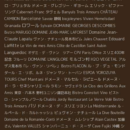
ロ・ブリュタル
ドメーヌ・グレゴリー・ギヨーム
エリック・ピファー
リング
タヴェル
Banyuls
CHÂTEAU
Cabernet-Franc
Trois Amours
Barcelone
CAMBON
biojoleynes
Savoie
静岡
Vivien Hemelsdael
ロワール
DOMAINE GEORGES DESCOMBES
Granada
Sylvain
Domaine Jean-
Bistro MARUGO
DOMAINE JEAN-MARC LAFOREST
Claude Lapalu
Edouard
ヴァン・ナチュール見本市ビム
Jules Chauvet
Laffitte
Le Vin de mes Amis
Côte de Castillon
Saint Aubin
Languedoc
スリエ400年
オザミ・デ・ヴァン ツアー
CPV Paris Office
DOMAINE L'ANGLORE
モルゴン村
記念
H2O VEGETAL
フルーリ
アル
ル・ブ・デュ・モンド
ザス見本市「レ・ヴァン・リベレ」
Bistro FLACON
ダール・エ・リボ、ルネ・ジャン
サン・トーバン
ESPOA YOROZUYA
Chef Mantani
ドメーヌ・マルセル・ラピエール
ドメーヌ・
TOURS
ド・ラ・セネシャリエール
Le Clos des Grillons
Aux
ラモン・サヴェドラ
Amis
Bistro Coinstot Vino
東京・六本木
野村ユニソン諏訪本社
ビスト
ロ・シャンブルノワール
Chablis
Jordy
Restaurant Le Verre Volé
Bistro
パリ
ドメーヌ・デ・スリエ
Trois Amours
リヨン
La Méditerranée
ル・
ビュヴォン・ナチュール
ルペール・ド・カルトゥッシュ
La Dive Bouteille
ドメーヌ・ムレシップ
Domaine de la Romanée-Conti
Alain Castex
加藤
Valentin VALLES
シャンパーニュ・ド・スーザ
沖縄
シ
さん
Cave Fujiki