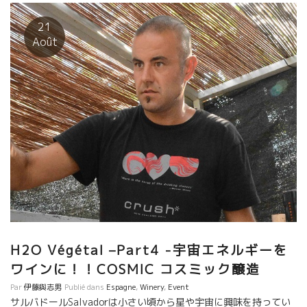
と、発酵前にステンレス・タンクで４日間マセラッション、プレ
スしてジュースを アンフォラで２０％発酵、樽発酵２０％、ステ
21
ンレス・タンク発酵６０％に振り分けてアルコール発酵したも
Août
の。 ここまでのスタイルにたどり着くまで研究、試作、思考を繰
り返し練りに練った醸造方法。 自分が狙ったスタイルで、ここの
土壌を最大限に生かし、宇宙のエネルギーを液体に写したワイ
ン。 名前のごとく、スーット体と心が安定・安心してくるのを感
じる。
H2O Végétal –Part4 -宇宙エネルギーを
ワインに！！COSMIC コスミック醸造
Par
伊藤與志男
Publié dans
Espagne
,
Winery
,
Event
サルバドールSalvadorは小さい頃から星や宇宙に興味を持ってい