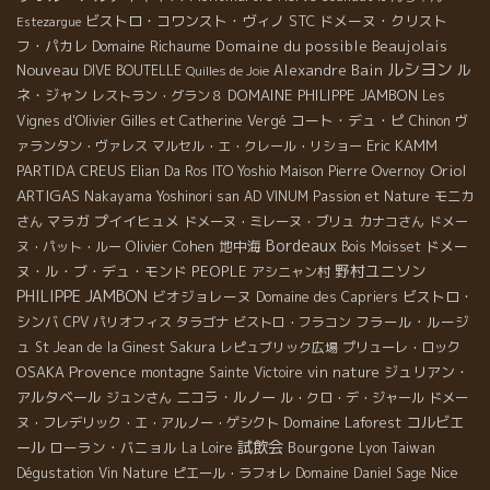
ビストロ・コワンスト・ヴィノ
STC
ドメーヌ・クリスト
Estezargue
Beaujolais
フ・パカレ
Domaine Richaume
Domaine du possible
ルシヨン
Nouveau
Alexandre Bain
ル
DIVE BOUTELLE
Quilles de Joie
ネ・ジャン
DOMAINE PHILIPPE JAMBON
レストラン・グラン８
Les
コート・デュ・ピ
Vignes d'Olivier
Gilles et Catherine Vergé
Chinon
ヴ
Eric KAMM
ァランタン・ヴァレス
マルセル・エ・クレール・リショー
Oriol
PARTIDA CREUS
Elian Da Ros
ITO Yoshio
Maison Pierre Overnoy
ARTIGAS
Nakayama Yoshinori san
AD VINUM
Passion et Nature
モニカ
マラガ
プイイヒュメ
さん
ドメーヌ・ミレーヌ・ブリュ
カナコさん
ドメー
Bordeaux
Olivier Cohen
地中海
ドメー
ヌ・パット・ルー
Bois Moisset
野村ユニソン
ヌ・ル・ブ・デュ・モンド
PEOPLE
アシニャン村
PHILIPPE JAMBON
ビオジョレーヌ
ビストロ・
Domaine des Capriers
シンバ
フラール・ルージ
CPV パリオフィス
タラゴナ
ビストロ・フラコン
ュ
St Jean de la Ginest
Sakura
レピュブリック広場
プリューレ・ロック
Provence
OSAKA
vin nature
ジュリアン・
montagne Sainte Victoire
アルタベール
ニコラ・ルノー
ジュンさん
ル・クロ・デ・ジャール
ドメー
Domaine Laforest
コルビエ
ヌ・フレデリック・エ・アルノー・ゲシクト
試飲会
ール
ローラン・バニョル
Bourgone
La Loire
Lyon
Taiwan
Nice
Dégustation Vin Nature
ピエール・ラフォレ
Domaine Daniel Sage