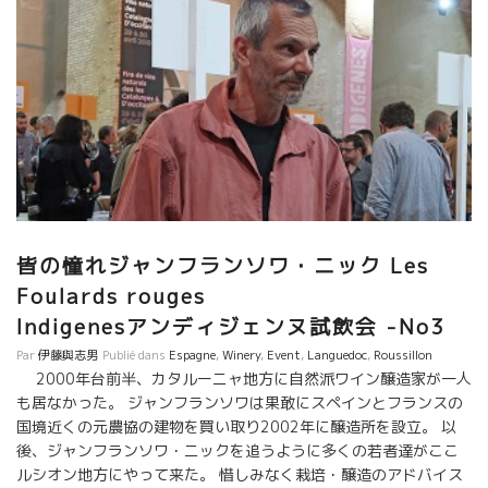
皆の憧れジャンフランソワ・ニック Les
Foulards rouges
Indigenesアンディジェンヌ試飲会 -No3
Par
伊藤與志男
Publié dans
Espagne
,
Winery
,
Event
,
Languedoc
,
Roussillon
2000年台前半、カタルーニャ地方に自然派ワイン醸造家が一人
も居なかった。 ジャンフランソワは果敢にスペインとフランスの
国境近くの元農協の建物を買い取り2002年に醸造所を設立。 以
後、ジャンフランソワ・ニックを追うように多くの若者達がここ
ルシオン地方にやって来た。 惜しみなく栽培・醸造のアドバイス