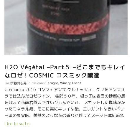
H2O Végétal –Part５ –どこまでもキレイ
なロゼ！COSMIC コスミック醸造
Par
伊藤與志男
Publié dans
Espagne
,
Winery
,
Event
Confianza 2016 コンフィアンサ グルナッシュ・グリをアンフォ
ラで仕込んだロゼワイン。 樹齢５０年、根っ子は表面の砂質の層
を超えて花崗岩盤まではいりこんでいる。 スカットした塩味がか
ったミネラル感、そこに実にキレイな酸、エレガントな赤いベリ
ー系の果実味、薔薇のような花の香りが伴ってスーット体に流れ
ていく逸品！！ 標高300mのプイッチ・ロドーという区画、表面
Lire la suite
は花崗岩が風化した砂質、鉄分が多く含まれている。 除梗したあ