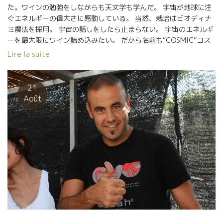
た。ワインの勉強をしながらも天文学も学んだ。 宇宙が地球に注
ぐエネルギーの偉大さに感動している。 当然、栽培はビオディナ
ミ農法を採用。 宇宙の話しをしたら止まらない。 宇宙のエネルギ
ーを最大限にワイン詰め込みたい。 だから名前も“COSMIC”コス
ミック。 ここのワインに共通するスカットした透明感は宇宙エネ
Lire la suite
ルギーからなのだろう。 ★VALENTIA ヴァランティーア★ このワ
インの畑はAguyanaアグヤーナ村の山の一角、この区画は
l’Estrada レストラ―ダと云い山の麓にある最も低い標高190mの
21
畑。ここで昔か植えられている品種はカリニャン・ブランであ
Août
る。 この地方では、昔はカリニャン・ブランが主力品種だった。
ここでも近代化の流れで、他の売りやすい品種に植え代えられて
しまった。 僅かに残る貴重な５０歳の樹齢のカリニャン・ブラン
７０％。 カリニャン・ブランは、どんなに葡萄が熟しても“酸”が
キッチリと残る特別な品種。 そして、プイッチ・ロドーの30％
素晴らしい酸とミネラル。 ７０％はアンフォラで発酵、３０％の
3割が栗の木樽で発酵 アンフォラでは純粋なアルコール発酵のみ
をさせる。カリニャン・ブランは還元力が強く、ワインに還元臭
が残りやすい品種、アンフォラで発酵させると発酵中に外気との
通気ができて還元しにくくなる。 なんて真っ直ぐな白ワインなの
だろう。酸とミネラル感とやさしい舌触り。 お寿司に合わせた