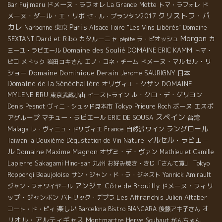
ドメーヌ・ラフォレ
ド
Bar
Fujimaru
La Grande Motte
トマ・ラフォレ
クリストフ・パ
メーヌ・ダール・エ・リボ
セ・ル・プランタン2017
カレ
Paris
Narbonne
東京
Alsace Foire "Les Vins Libérés"
Domaine
Morgon
Dard et Ribo
カタルーニャ
SEXTANT
ラ・ピオッシュ
カ
pépite
Domaine des Soulié
DOMAINE ERIC KAMM
ミーユ・ラピエール
トマ・
ドメーヌ・マルセル・リ
ピコ
メドック
岩田コキさん
エノ・コネ・チーム
ショー
Domaine Dominique Derain
Jerome SAURIGNY
日本
Domaine de la Sénèchalière
オリヴィエ・クザン
DOMAINE
MYLENE BRU
ル・クロ・デ・グリヨン
東京武蔵小山
イーストライン
Tokyo
ボーヌ
エスポ
Denis Pesnot
ヴィニ・シュッド見本市
Prieure Roch
スペイン
アグループ
マチュー・ラピエール
台湾
ERIC DE SOUSA
ラングロール
Malaga
自然派ワイン
レ・ヴィニュ・ドリヴィエ
France
マルセル・ラピエ－
Taiwan la Deuxième Dégustation de Vin Nature
ル
Domaine Maxime Magnon
オザミ・デ・ヴァン
Mathieu et Camille
九州
Lapierre
Sakagami Hino-san
お好み焼き・きじ「さんて寛」
Tokyo
Beaujoloise
Roppongi
サン・ジャン・ド・ラ・ジネスト
Yannick Amirault
アンジェ
Côte de Brouilly
ドメーヌ・フィリ
ジャン・フォワイヤール
ップ・ジャンボン
Les Affranchis
Julien Altaber
パトリック・デプラ
オ
楽しい
コート・ド・ピィ
Barcelona
Bistro BIANCARA
後藤アキ子さん
リオル・アルティギャス
Montmartre
Herve Souhaut
がんちゃん