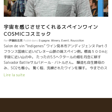
. Cosmicコスミックのワインには、エッ！これがスペインのワイ
ン？と驚くほどのフレッシュな酸がある。 そして、真っ直ぐに伸
びる花崗岩からくる透明なミネラル感が凄い。 それでいて、やさ
しいソフトな舌触りは、花崗岩が風化した砂質層土壌に由来して
いる。 凄いワイン、醸造家が誕生したものだ！ すでに多くの一流
宇宙を感じさせてくれるスペインワイン
レストランのシェフ、ソムリエ達が評価し、出入りしている。 レ
COSMICコスミック
ストラン「El Ginjoler エル・ギンジョレール」のオーナーシェ
Par
伊藤與志男
Publié dans
Espagne
,
Winery
,
Event
,
Roussillon
フ・シャヴィXaviさんや、2016年San Pellegrino世界ランキング
Salon de vin “Indigenes” ワイン見本市アンディジェンヌ Part-3
１位に輝いジロンナの三ツ星レストラン「Can Roca カン・ロカ」
フランス国境に近いピレネー山脈の端スペイン側。標高５００mと
のシェフやソムリエさんが先日来ていた。
宇宙に近い山の中。 たったの5.5ヘクタールの畑を丹念に耕す
Salvador Batlleサルバドール・バトルさん。 醸造も自生酵母の
み、SO2も極小。 驚く程、洗練されたワインを醸す。 今までのス
ペインワインには存在しないスタイル。 どこまでも透明感があっ
Lire la suite
て、宇宙遊泳をしているような真空な宇宙を感じさせてくれる
あまりにも印象が深かったので、初日と二日目も
試飲した。 ２日目は皆がCOSMICの事を話すので、ブースは人だ
かりでなかなか近づけなかった。 やっぱり、真っ直ぐな透明感が
素晴らしい！ すーっと宇宙に吸い込まれて行きそうな感じ。
当然ながら、５．５ヘクタールしかないので量が激
小だ。 僅かしかもらえないけど、これも日本向けに予約を確保し