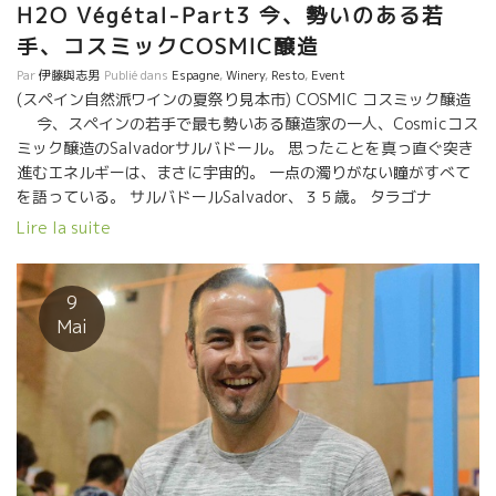
い。
H2O Végétal-Part3 今、勢いのある若
手、コスミックCOSMIC醸造
Par
伊藤與志男
Publié dans
Espagne
,
Winery
,
Resto
,
Event
(スペイン自然派ワインの夏祭り見本市) COSMIC コスミック醸造
今、スペインの若手で最も勢いある醸造家の一人、Cosmicコス
ミック醸造のSalvadorサルバドール。 思ったことを真っ直ぐ突き
進むエネルギーは、まさに宇宙的。 一点の濁りがない瞳がすべて
を語っている。 サルバドールSalvador、３５歳。 タラゴナ
Tarragona地方のぺネデスPenedèsの葡萄栽培農家に生まれた。
Lire la suite
しかし、自分のやりたいことは両親の延長線上にはなかった。 葡
萄栽培・醸造学校を卒業したあと、違う世界を見たくてニュージ
ーランドに渡って違う世界の醸造を経験。 外に出ると、より自分
9
のやりたいことがハッキリしてきた。 2013年に、フランス国境か
Mai
ら10キロ足らずの山の中、サルバドールが造りたいワインの土
壌、微気象標を備えた素晴らしい５ｈの畑を発見。 標高300～
600ｍの斜面、酸をもたらしてくれるミクロクリマ（微気象）、
つまり、山からの乾燥した風トラモンタンと海に近いこともあっ
て湿気も備えている。風が病原菌を吹き飛ばしてくれて、ある程
度の湿気が異常乾燥を避けてくれる。葡萄が熟す最後の段階に重
要な水分を確保できるので、期待通りの“酸”をもたらしてくれる。