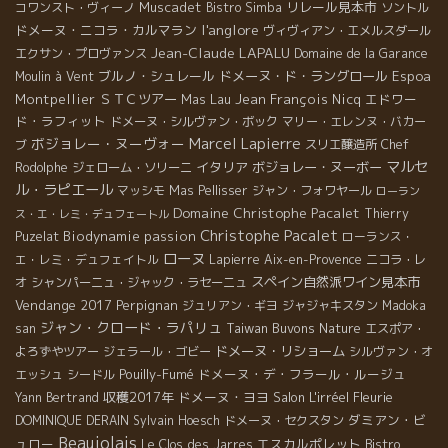
Muscadet
リレール見本市
コワンスト・ヴィーノ
Bistro Simba
ソントル
l'anglore
ドメーヌ・ニコラ・カルマラン
ヴィヴィアン・エメルスダール
Jean-Claude LAPALU
エクサン・プロヴァンス
Domaine de la Garance
ブルノ・シュレール
ドメーヌ・ド・ラングロール
Espoa
Moulin à Vent
Montpellier
ＳＴＣツアー
Mas Lau
Jean François Nicq
エドワー
ド・ラフィット
ドメーヌ・シルヴァン・ボック
マリー・エレンヌ・バカー
Marcel Lapierre
ボジョレー・ヌーヴォー
ブ
スリエ醸造所
Chef
マルセ
イタリア
ボジョレー・ヌーボー
Rodolphe
ジェローム・ソリーニ
ル・ラピエール
マッシモ
Mas Pellisser
ジャン・フォワヤール
ローラン
Domaine Christophe Pacalet
Thierry
ス・エ・レミ・デュフェートル
Christophe Pacalet
Biodynamie
passion
Puzelat
ローランス・
ローヌ
エ・レミ・デュフェイトル
Lapierre
Aix-en-Provence
ニコラ・レ
スペイン自然派ワイン見本市
オ
シャンパーニュ・ジャック・ラセーニュ
Vendange 2017
Perpignan
ジュリアン・ギヨ
ジャジャキスタン
Madoka
ジャン・クロード・ラパリュ
Taiwan Buvons Nature
san
エスポア・
ドメーヌ・リショーム
よろずやツアー
ジェラール・ゴビー
シルヴァン・オ
Pouilly-Fumé
ドメーヌ・デ・フラール・ルージュ
エッシュ
シードル
収穫2017年
ドメーヌ・ヨヨ
Salon L'irréel
Fleurie
Yann Bertrand
ダミアン・ビ
DOMINIQUE DERAIN
Sylvain Hoesch
ドメーヌ・セクスタン
Beaujolais
ュロー
エスカルポレット
Bistro
Le Clos des Jarres