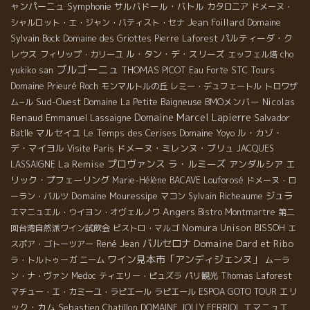
ャンパーニュ
Symphonie
サルバドール・バトル
カタロニア
ドメーヌ・
Jean Foillard
Domaine
シャルロット・エ・ジャン・バティスト・セナ
Sylvain Bock
パルティーダ・ク
Domaine des Griottes
Pierre Laforest
レウス
ル・タン・デ・スリーズ
フィリップ・カリーユ
エッフェル塔
cho
ブルゴーニュ
THOMAS PICOT
STC Tours
yukiko san
Eau Forte
Domaine Prieuré Roch
モンマルトルの丘
レミー・デュフェートル
トロワザ
Sud-Ouest
BMOメンバー
Nicolas
ム−ル
Domaine La Petite Baigneuse
Domaine Marcel Lapierre
Renaud
Emmanuel Lassaigne
Salvador
Batlle
マルセイユ
Le Temps des Cerises
Domaine Yoyo
ル・カゾ・
デ・マイヨル
ドメーヌ・ミレンヌ・ブリュ
Visite Paris
JACQUES
La Remise
プロヴァンス
ラ・ルミーズ
アンダルシア
エ
LASSAIGNE
リック・プフェーリング
Marie-Hélène BACAVE
Louforosé
ドメーヌ・ロ
Domaine Mouressipe
ジュラ
ーラン・バルツ
マコン
Sylvain Richeaume
Angers
エマニュエル・ウイヨン・オヴェルノワ
Bistro Montmartre
第二
Nomura Unison
回台湾自然派ワイン試飲会
ビストロ・マルゴ
BISSOH
エ
バルセロナ
Domaine Dard et Ribo
René Jean
スポア・ゴトーツアー
ワイン見本市「アンディジェンヌ」
ラ・トルトゥーガ
ニーム
ムーラ
ン・ナ・ヴァン
Medoc
ティエリー・ピュズラ
パリ観光
Thomas Laforest
エリ
マチュー・エ・カミーユ・ラピエール
ラピエール
ESPOA GOTO TOUR
ック・カム
Sebastien Chatillon
エマニュエ
DOMAINE JOLLY FERRIOL