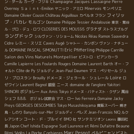
Champagne Jacques Lassaigne
ン・ダール
カーヴ・フジキ
Pierre
Ｓａｉｎｔ-Emilion
モンペリエ
Overnoy
ヤニック・アミロ
Minervois
フィリッ
Domaine Olivier Cousin
Château Aiguilloux
カベルネ フラン
プ・パカレ
モルゴン
Andalousie
Domaine Philippe Tessier
東京・鴬谷
グラナダ
ル・グロ・デュ・ロワ
CLOSERIES DES MOUSSIS
ストラスブルグ
ラングドック
シルヴァン・リショーム
Nicolas Réau
Ramon Saavedra
レミー・スリエ
Caves Augé
Cidre
シャトー・カンボン
ヴァン・ナチュー
Eric Pfifferling
DOMAINE PASCAL SIMONUTTI
Philippe Carrille
ル
Salon des Vins Naturels Montpellier
ビストロ・ビアンカーラ
Camille Lapierre
Les Foulards Rouges
Domaine Laurent Barth
オー・フ
ジュ
ォルト
Côte de Py
ジョルディ
Jean-Paul Daumen
マス・ぺリセール
Loire
リ・ブロスラン
ドメーヌ・ジェラール・シュレール
Brouilly
ロ
Laurent Bagnol
銀座
ニース
domaine de l'anglore
ゼワイン
Yakitori
ボジョレー
萬谷
SHINORI
Aux Amis Tokyo
ドメーヌ・バティスト・クザン
シェフ
Ivo Ferreira
B.B.B. ボジョレ試飲会
マス・ロー
Domaine Jacky
GEORGES DESCOMBES
Preys
Tokyo Musashikoyama
質販スーパー
焼き
鳥・しのり
Banyuls-sur-Mer
ジョルディ・ペレズ
Jean-Francois NIQ
ルク
コート・ド・ブルイイ
サンテミリオン
レアシオン
BMO 社
藤田社
Leonis
Espagne Sud
Beaune
長
Japon
Chef Ishida
Laurence et Rémi Dufaitre
Marc Pesnot
Corbieres
ペルピニャン
ビスト
Rémi Sédès
La Pioche