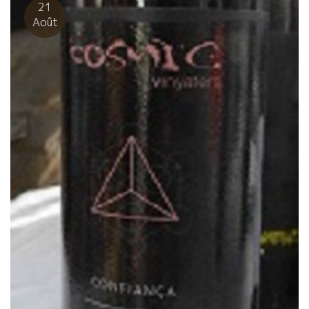
ら量は少量しかもらえませんでした。 宇宙エネルギーが詰まった
Bernard カトリーヌ・ベルナールの2017年、まだ出来上がってな
21
ワイン。大きな、大きな宇宙を感じてください。 “マルセルを知ら
いが、アリカント、カリニャンのキュヴェは素晴らしい味わい！
Août
ない新世代自然派”を象徴した醸造家の一人です。 新しい流れを感
チャーミングでエネルギッシュなカトリーヌの人柄がまさに出て
じてください。 Salvaeorサルバドールは、スピリチュアルな面も
いる。 […]
持っていて、山上の畑の中に大きな自然石があり、 星空の中、
時々座るようです。 山の上、満天の星の中、座ると自分が宇宙の
一部であることを感じるようです。 日中ですが、私も座ってみま
した。 天から頭、背中を抜けて地中にスーット抜けるような感覚
がありました。 面白い醸造家が誕生したものだ。