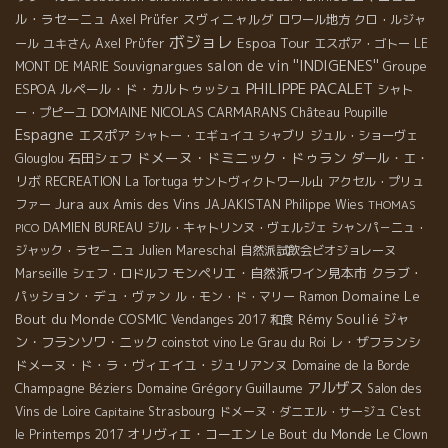
ル・ラセーニュ
スヴィニャルグ
Axel Prüfer
ロワール地方
クロ・ルジャ
ボジョレ
Espoa Tour
ール
ユキさん
Axel Prϋfer
エスポア・ゴトー
LE
salon de vin ''INDIGENES''
Souvignargues
Groupe
MONT DE MARIE
PHILIPPE PACALET
ESPOA
ルペール・ド・カルトゥッシュ
シャト
DOMAINE NICOLAS CARMARANS
ー・プピーユ
Château Poupille
Espagne
エスポア
シャトー・エギュイユ
シャブリ
ジュル・ショーヴェ
ドメーヌ・ドミニック・ドゥラン
石田シェフ
ダール・エ・
Glouglou
リボ
RECREATION
La Tortuga
サントヴィクトワール山
アクセル・プリュ
Jura
aux Amis des Vins
ファー
JAJAKISTAN
Philippe Wies
THOMAS
DAMIEN BUREAU
ジル・キャトリンヌ・ヴェルジェ
シャンパ－ニュ・
PICO
ジャック・ラセ－ニュ
Julien Mareschal
自然派試飲会ビオジョレーヌ
モンペリエ・自然派ワイン見本市
クラブ・
Marseille
シェフ・ロドルフ
パッション・デュ・ヴァン
Domaine Le
ル・モン・ド・マリー
Ramon
Bout du Monde
COSMIC
Rémy Soulié
ジャ
Vendanges 2017
和食
ン・フランソワ・ニック
レ・ザフランシ
coinstot vino
Le Grau du Roi
ドメーヌ・ド・ラ・ヴィエイユ・ジュリアンヌ
Domaine de la Borde
アルザス
Champagne
Domaine Grégory Guillaume
Béziers
Salon des
Vins de Loire
Strasbourg
ドメーヌ・ダニエル・サージュ
C'est
Capitaine
オリヴィエ・コーエン
Le Bout du Monde
le Printemps 2017
Le Clown