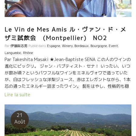
Le Vin de Mes Amis ル・ヴァン・ド・メ
ザミ試飲会 (Montpellier) NO2
Par
伊藤與志男
Publié dans
Espagne
,
Winery
,
Bordeaux
,
Bourgogne
,
Event
,
Languedoc
,
Rhône
Par Takeshita Masaki ★Jean-Baptiste SENA この人のワインの
進化にビックリ。 ジャン・パプティスト・セナ！ いったい、いつ
が飲み頃？というパワフルなワインをミネルヴォワで造っていた
が、白はフレッシュな洋梨ジュース、赤はエレガントながら、1本
芯の通ったエネルギー詰まったワイン。 髭をはやし、性格的も穏
やかになった感じのセナ。旨し！ ★Thomas Picot –
Lire la suite
Domaine Pattes Loup パット・ルーのトマ・ピコは2015年ヴィ
ンテージを持参。このエレガントなミネラル感がたまらない。繊
細なシャブリ。余韻の塩気が心地良い。 ★Mas Haut BUIS
21
ラングドックの標高500mにぶどう畑を持つマス・オー・ビュイ。
Août
オリヴィエも昔は凝縮度たっぷり、新樽たっぷりのワインを造っ
ていたが、今やマセラシオンカルボニックで、樽の使用も減ら