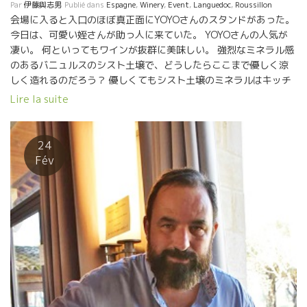
Par
伊藤與志男
Publié dans
Espagne
,
Winery
,
Event
,
Languedoc
,
Roussillon
会場に入ると入口のほぼ真正面にYOYOさんのスタンドがあった。
今日は、可愛い姪さんが助っ人に来ていた。 YOYOさんの人気が
凄い。 何といってもワインが抜群に美味しい。 強烈なミネラル感
のあるバニュルスのシスト土壌で、どうしたらここまで優しく涼
しく造れるのだろう？ 優しくてもシスト土壌のミネラルはキッチ
リのっている。 他のバニュルスのワインとは全く違うスタイルを
Lire la suite
造り上げている。 夜の晩餐会ではYOYOさんの隣に座って色ん
な話しが聞けた。 数週間前まで日本にジャンフランソワ・ニック
と滞在していた。 日本で多くに人に巡り逢って大変喜んでいまし
24
た。 特に、北海道での寿司屋さんで食べた魚類の新鮮さには感動
Fév
していた。 写真を色々見せて頂いた。 生きている透明のイカをそ
の場で調理してもらった美味しさに驚いていた。 今回の初耳
なお話しは、YOYOさんはドイツのフランクフルトに５年間も住ん
だことがあるそうです。 LA Vierge Rouge ラ・ヴィエルジュ・ル
ージュとAkoibonアコワボンのマグナムを飲みました。
スペイン・カタルーニャのすい星の如くに現れて、
いきなりトビッキリ美味しいワインを造りあげたCosmicのサルバ
ドールもジャンフランソワ・ニックとYoyoさんのワインが大好き
だ。