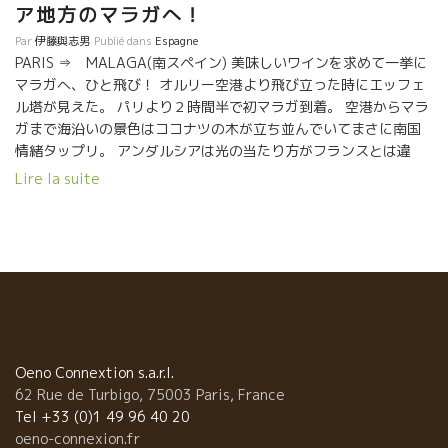
ア地方のマラガへ！
デル・ぺロだった。 もうオープンして１５年もたっているとのこ
Par
伊藤與志男
Publié dans
Espagne
と。 店に入ると左の壁一面にワインボトルの絵が描かれいて、真
PARIS ⇒ MALAGA(南スペイン) 美味しいワインを求めて一挙に
ん中に１４本のワインが陳列されている。 この１４種類のワイン
マラガへ、ひと飛び！ オルリー空港より飛び立った時にエッフェ
が、今夜グラスワインとして提供されているもの。 客席は２階に
ル塔が見えた。 パリより２時間半で初マラガ到着。 空港からマラ
なっている。 ほぼ満員だった。 海に近いマラガは湿気もあって夜
ガまで海沿いの景色はココナツの木が立ち並んでいてまさに南国
になっても２５度ほどの気温で暑い。 窓際の風が入る場所を陣取
情緒タップリ。 アンダルシアは光の当たり方がフランスとは違
った。 さあ、マラガを食べて飲むぞ！！
う。 特にマラガは夕陽が美しい。
Lire la suite
Oeno Connextion s.a.r.l.
62 Rue de Turbigo, 75003 Paris, France
Tel +33 (0)1 49 96 40 20
oeno-connexion.fr