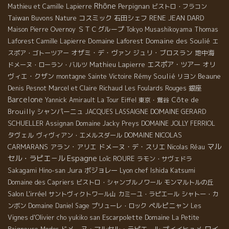
Rhône
Perpignan
Mathieu et Camille Lapierre
ビストロ・フラコン
Taiwan Buvons Nature
コスミック
石田シェフ
RENE JEAN DARD
ＳＴＣグループ
Maison Pierre Overnoy
Tokyo Musashikoyama
Thomas
Domaine Laforest
Domaine des Soulié
Laforest
Camille Lapierre
エ
オザミ・デ・ヴァン
ジュリ・ブロスラン
地中海
スポア・ゴトーツアー
Mathieu Lapierre
エスポア・ツアー
オリ
ドメーヌ・ローラン・バルツ
ヴィエ・クザン
Rémy Soulié
Beaune
montagne Sainte Victoire
リヨン
銀座
Denis Pesnot
Marcel et Claire Richaud
Les Foulards Rouges
Barcelone
Côte de
Yannick Amirault
La Tour Eiffel
東京・鴬谷
Brouilly
シャンパーニュ
DOMAINE GERARD
JACQUES LASSAIGNE
SCHUELLER
Assignan
Domaine Jacky Preys
DOMAINE JOLLY FERRIOL
タヴェル
DOMAINE NICOLAS
ヴィヴィアン・エメルスダール
マル
CARMARANS
アラン・アリエ
ドメーヌ・デ・スリエ
Nicolas Réau
Espagne
セル・ラピエ－ル
Loïc ROURE
ラモン・サヴェドラ
Jura
ボジョレー
Lyon chef Ishida Katsumi
Sakagami Hino-san
Domaine des Capriers
ビストロ・シャンブルノワール
モンマルトルの丘
Salon L'irréel
サントヴィクトワール山
カミーユ・ラピエール
シャトー・カ
ペルピニャン
ンボン
Domaine Daniel Sage
プリューレ・ロック
Les
Escarpolette
Vignes d'Olivier
cho yukiko san
Domaine La Petite
ワイ
ドメーヌ・マルセル・ラピエール
プイイヒュメ