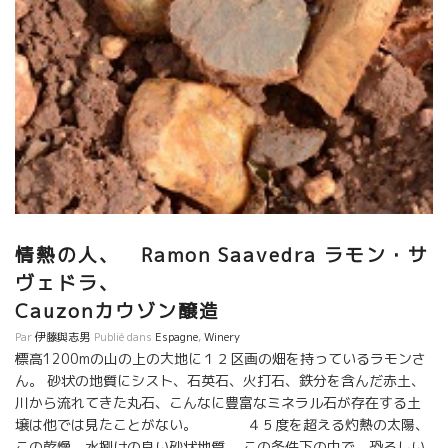
萄を仕込んでいる。
情熱の人、 Ramon Saavedra ラモン・サ
ヴェドラ、
Cauzonカウゾン醸造
Par
伊藤與志男
Publié dans
Espagne
,
Winery
標高1200mの山の上の大地に１２区画の畑を持っているラモンさ
ん。 砂状の地質にシスト、石英石、火打石、鉄分を含んだ赤土、
川から流れてきた丸石、こんなに豊富なミネラル石が存在する土
壌は他では見たことがない。 ４５度を超える灼熱の太陽、
この乾燥、水捌けの良い砂状地質。 この条件下の中で、恐ろしい