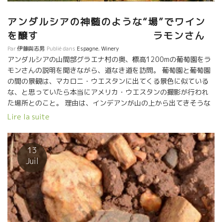
アンダルシアの神髄のような“場”でワイン
を醸す ラモンさん
Par
伊藤與志男
Publié dans
Espagne
,
Winery
アンダルシアの山間部グラエナ村の奥、標高1200mの葡萄園をラ
モンさんの説明を聞きながら、道なき道を訪問。 葡萄園と葡萄園
の間の景観は、マカロニ・ウエスタンに出てくる景色に似ている
な、と思っていたら本当にアメリカ・ウエスタンの撮影が行われ
た場所とのこと。 理由は、インデアンが山の上から出てきそうな
景観もさることながら、標高の高いこの台地の太陽光線がピュア
Lire la suite
ーで、映画撮影に最適な条件が備わっているとのこと。 光がピュ
アーと云えば、葡萄もその光を享けて光合成をやって葡萄を育て
ている。 きっと葡萄にも、ワインにもピュアーな影響を与えてい
13
るに違いない。 葡萄園の横に巨大な栗の木があり。なんと樹齢
Juil
600年を超すと云う。 大木がここまで生き延びるのは、地場にエ
ネルギーがあるのだろう。 近づくと、日本の神社に来たような静
観な“気”のようなものを感じる。 思わず座りたくなる。背中から
温かなエネルギーのようなもので体が包まれたような感覚。 ラモ
ンさんのワインは、こんなエネルギーが流れている“場”で育った葡