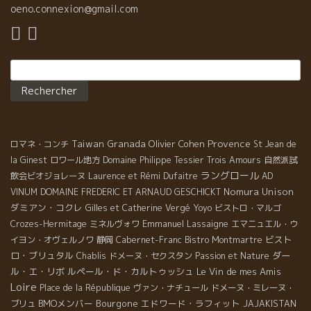
oeno.connexion@gmail.com
Rechercher :
Provence
Taiwan
Granada
Olivier Cohen
ロマネ・コンチ
St Jean de
la Ginest
ロワール地方
Domaine Philippe Tessier
Trois Amours
自然派試
ラングロール
飲会ビオジョレーヌ
Laurence et Rémi Dufaitre
AD
Nomura Unison
VINUM
DOMAINE FREDERIC ET ARNAUD GESCHICKT
ダミアン・コクレ
Gilles et Catherine Vergé
Yoyo
ビストロ・マルゴ
Emmanuel Lassaigne
Crozes-Hermitage
ミネルヴォワ
エマニュエル・ウ
ビスト
イヨン・オヴェルノワ
静岡
Cabernet-Franc
Bistro Montmartre
ロ・ブリュタル
ダー
Chablis
ドメーヌ・セクスタン
Passion et Nature
ル・エ・リボ
ルペール・ド・カルトゥッシュ
Le Vin de mes Amis
Loire
Place de la République
ヴァン・ナチュール
ドメーヌ・ミレーヌ・
BMOメンバー
Bourgone
エドワード・ラフィット
ブリュ
JAJAKISTAN