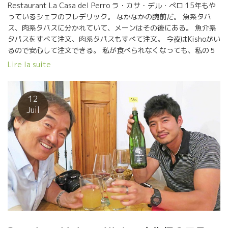
Restaurant La Casa del Perro ラ・カサ・デル・ぺロ 15年もや
っているシェフのフレデリック。 なかなかの腕前だ。 魚系タパ
ス、肉系タパスに分かれていて、メーンはその後にある。 魚介系
タパスをすべて注文、肉系タパスもすべて注文。 今夜はKishoがい
るので安心して注文できる。 私が食べられなくなっても、私の５
倍は食べられる消化器官をもっているKishoがいる。 まずはサッパ
Lire la suite
リとガスパチョをやった。 旨味タップリの中に、爽やかな酸もタ
ップリあった。 ワインは同じ色のロゼをやった。 ウーン、ガスパ
ッチョに、グット冷えたロゼ、これもまた完璧なマリアージだ。
12
フレデリックとアナの名コンビによるパフォーマンス。 フレデリ
Juil
ックは料理に専念、アナがワインの担当、もう一人サーヴィスが
いて３人でまわしている。 暖かい家庭的な雰囲気の心地よいレス
トラン。 Malagaマラガに来たらお勧めです。 どうしても気にな
るシードルを特別に２本持ち帰ることにした。 イカみそ風味のイ
カご飯が美味しかった。 アイデアと工夫が豊富な料理だった。 マ
ラガ初日にして、出逢い、発見が多く素晴らしいソワレだった。
超満足！！