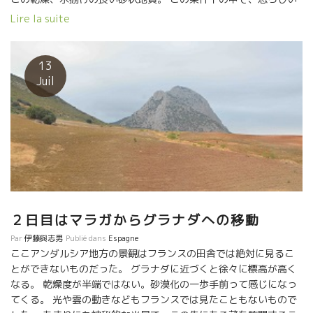
程のキリっとした酸を残しているラモンさんのワイン。 勿論、こ
Lire la suite
の太陽を感じさせる果実味、それらを包み込んでしまう程の酸・
フレッシュさ、ミネラル感。 こんな規格外のバランス感覚のワイ
ンは、利いたことがない。 この謎を知りたくてアンダルシアまで
13
やって来た。 ピノ・ノワールも栽培しているラモンさん、フィリ
Juil
ップパカレのピノが大好き。 フィリップのところに訪問してい
る。 研究熱心なラモンさん、これだと思った人には直接会って、
話して吸収できるものは取り入れる柔軟な姿勢。 規格外
の挑戦！！ 台木なし葡萄木を大量に栽培！ ９８年に台木なしの
葡萄木を植えた。フィロキセラは砂状の土壌にはやって来ないと
判断。 確かにフランスでも砂状の畑では１５０年を超すフラン・
ピエ（台木なし）の葡萄木が多く生きている。 でも、こんな危険
なことを実際にやってしまう人は少ない。 試験的に僅かに栽培す
る人はいるけど、これだけまとまった量の区画を、台木なしで植
２日目はマラガからグラナダへの移動
える人はいない。
Par
伊藤與志男
Publié dans
Espagne
ここアンダルシア地方の景観はフランスの田舎では絶対に見るこ
とができないものだった。 グラナダに近づくと徐々に標高が高く
なる。 乾燥度が半端ではない。砂漠化の一歩手前って感じになっ
てくる。 光や雲の動きなどもフランスでは見たこともないもので