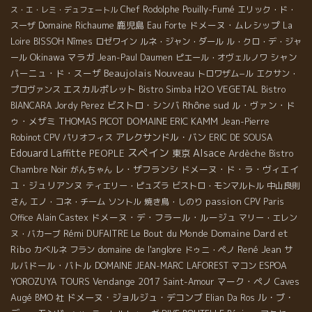
Pouilly-Fumé
Chef Rodolphe
エリック・ド・
ス・エ・レミ・デュフェートル
Domaine Richaume
鹿児島
ドメーヌ・ムレシップ
スーザ
Eau Forte
La
Loire
BISSOH
Nîmes
ロゼワイン
ルネ・ジャン・ダール
ル・クロ・デ・ジャ
Okinawa
マラガ
シャン
ール
Jean-Paul Daumen
ピエール・オヴェルノワ
Beaujolais Nouveau
パーニュ・ド・スーザ
トロワザム−ル
エクサン・
エスカルポレット
H2O VEGETAL
プロヴァンス
Bistro Simba
Bistro
Rhône sud
ビストロ・シンバ
ル・ヴァン・ド
BIANCARA
Jordy Perez
ゥ・メザミ
THOMAS PICOT
DOMAINE ERIC KAMM
Jean-Pierre
アレクサンドル・バン
Robinot
CPV パリオフィス
ERIC DE SOUSA
スペイン
Edouard Laffitte
Alsace
PEOPLE
東京
Ardèche
Bistro
レ・ザフランシ
ドメーヌ・ド・ラ・ヴィエイ
Chambre Noir
がんちゃん
ユ・ジュリアンヌ
ティエリー・ピュズラ
ビストロ・モンマルトル
中山良則
passion
さん
エノ・コネ・チーム
ソントル
焼き鳥・しのり
CPV Paris
ドメーヌ・デ・フラール・ルージュ
Office
Alain Castex
マリー・エレン
Domaine Dard et
Rémi DUFAITRE
Le Bout du Monde
ヌ・バカーブ
Ribo
domaine de l'anglore
René Jean
サ
カベルネ フラン
ドゥニ・ペノ
ルバドール・バトル
DOMAINE JEAN-MARC LAFOREST
マコン
ESPOA
Vendange 2017
マーク・ペノ
Caves
YOROZUYA TOURS
Saint-Amour
Augé
ドメーヌ・ジョルジュ・デコンブ
ル・ブ・
BMO 社
Elian Da Ros