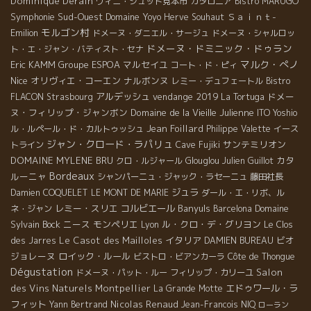
Dominique Derain
ヴィニ・シュッド見本市
カタロニア
Bistro MARUGO
Symphonie
Sud-Ouest
Domaine Yoyo
Ｓａｉｎｔ-
Herve Souhaut
モルゴン村
Emilion
ドメーヌ・ダニエル・サージュ
ドメーヌ・シャルロッ
ドメーヌ・ドミニック・ドゥラン
ト・エ・ジャン・バティスト・セナ
マルク・ぺノ
Eric KAMM
Groupe ESPOA
マルセイユ
コート・ド・ピィ
Nice
オリヴィエ・コーエン
ナルボンヌ
レミー・デュフェートル
Bistro
アルデッシュ
vendange 2019
ドメー
FLACON
Strasbourg
La Tortuga
ヌ・フィリップ・ジャンボン
Domaine de la Vieille Julienne
ITO Yoshio
Jean Foillard
ル・ルペール・ド・カルトゥッシュ
Philippe Valette
イース
ジャン・クロード・ラパリュ
サンテミリオン
トライン
Cave Fujiki
DOMAINE MYLENE BRU
カタ
クロ・ルジャール
Glouglou
Julien Guillot
Bordeaux
ルーニャ
シャンパーニュ・ジャック・ラセーニュ
藤田社長
ジュラ
Damien COQUELET
LE MONT DE MARIE
ダール・エ・リボ、ル
レミー・スリエ
コルビエール
Banyuls
Domaine
ネ・ジャン
Barcelona
Sylvain Bock
ニース
モンペリエ
ル・クロ・デ・グリヨン
Lyon
Le Clos
Le Casot des Mailloles
イタリア
ビオ
des Jarres
DAMIEN BUREAU
ジョレーヌ
ロイック・ルール
ビストロ・ビアンカーラ
Côte de Thongue
Dégustation
Salon
ドメーヌ・パット・ルー
フィリップ・カリーユ
des Vins Naturels Montpellier
エドゥワール・ラ
La Grande Motte
フィット
Nicolas Renaud
Yann Bertrand
Jean-Francois NIQ
ローラン