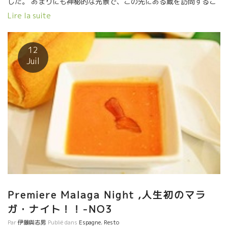
した。 あまりにも神秘的な光景で、この先にある蔵を訪問するこ
とにドキドキしてきました。 やっぱり、違う世界を見るのは楽し
Lire la suite
いですね。 グラナダを超えて、更に山間部へ入っていく。 標高
1000mの村、Graenaグラエナ村へ。
12
Juil
Premiere Malaga Night ,人生初のマラ
ガ・ナイト！！-NO3
Par
伊藤與志男
Publié dans
Espagne
,
Resto