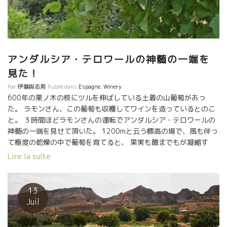
アンダルシア・テロワールの神髄の一端を
見た！
Par
伊藤與志男
Publié dans
Espagne
,
Winery
600年の栗ノ木の枝にツルを伸ばしている土着の山葡萄があっ
た。 ラモンさん、この葡萄も収穫してワインを造っているとのこ
と。 ３時間ほどラモンさんの運転でアンダルシア・テロワールの
神髄の一端を見せて頂いた。 1200mと云う標高の場で、風も伴っ
て極度の乾燥の中で葡萄を育てると、 果実も酸までもが凝縮す
る。 ラモンさんのあのキリっとした酸の一部が理解できた。 ラモ
Lire la suite
ンさんのワインを飲む度に、この雄大な景観が浮かんでくるだろ
う。 日本の皆さんにも、この景色とともに送り届けたい。
13
Juil