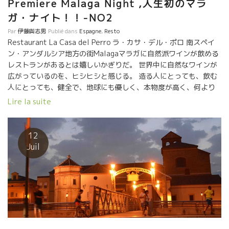
Premiere Malaga Night ,人生初のマラ
ガ・ナイト！！-NO2
Par
伊藤與志男
Publié dans
Espagne
,
Resto
Restaurant La Casa del Perro ラ・カサ・デル・ポロ 南スペイ
ン・アンダルシア地方の街Malagaマラガに自然派ワインが飲める
レストランがあるとは嬉しいかぎりだ。 世界中に自然なワインが
広がっているのを、ヒシヒシと感じる。 造る人にとっても、飲む
人にとっても、健全で、地球にも優しく、本物度が高く、何より
美味しくスート体に入っていく。 マラガまできているとは、本当
Lire la suite
に嬉しくなる。 マラガの夜はやや蒸し暑い。 最初にまず、爽やか
に微発泡ものが飲みたい。 私はグラナダの酸の利いた白、Kishoは
シードルを注文。 キリット冷えた液体が心地よい。 まずは、乾
12
杯！！ Kishoが注文したシードルに驚いた！ 何という爽やかな
Juil
酸、スカットした美味しさ、ミネラル感がより透明感を演出して
いる。 グレープ・フルーツ系の果実味と口中の感触がまるで軽快
なワインのようだ。 こんなシードルは飲んだことがない。
サーヴィスをしている優しいお姉さんのアナさんに聞くと、グラ
ナダの山の上、標高2000ｍのところで造っているとのこと。 酸が
乗っているはずだ。年間、6000本しか造っていない地元でも貴重
なシードルとのこと。 あまりにもの美味しさに、私は何回もお代