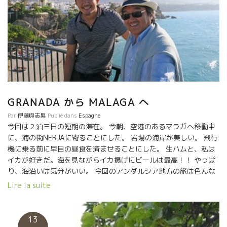
GRANADA から MALAGA へ
Par
伊藤與志男
Publié dans
Espagne
今回は２泊三日の短期の滞在。 今朝、空港のあるマラガへ移動中
に、海の街NERJAに寄ることにした。 岩場の海岸が美しい。 飛行
機に乗る前に早目の昼食を済ませることにした。 生ハムと、私は
イカが好きだ。海を見ながらイカ揚げにビールは最高！！ やっぱ
り、海沿いは気分がいい。 今回のアンダルシア地方の旅は色んな
意味で充実したものになった。 未来に繋がる出逢いが多かった。
Lire la suite
日本の皆さんに、新たな美味しいものが届けられそうなのが嬉し
い。 感謝。
13