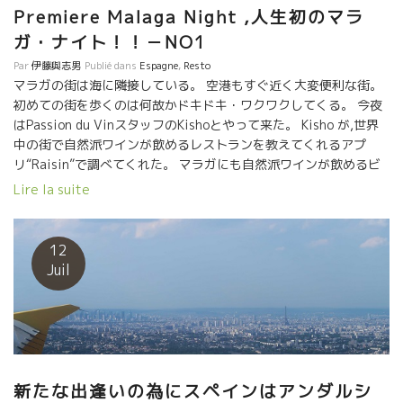
わりした程だ。 アルコール度も低いしグイグイ入ってしまう。 私
Premiere Malaga Night ,人生初のマラ
が最初に注文したグラナダの微発泡白も南スペインとは思えない
ガ・ナイト！！－NO1
スカットした酸とミネラル感が素晴らしかった。 どんな
人が、どんな風に造っているのか？無性に知りたくなってきた。
Par
伊藤與志男
Publié dans
Espagne
,
Resto
マラガの街は海に隣接している。 空港もすぐ近く大変便利な街。
この二つの生産者には、何とか逢ってみたいなと強く思った。 開
初めての街を歩くのは何故かドキドキ・ワクワクしてくる。 今夜
拓の旅での、こんな逸品との出逢いが最高に楽しい！！ 発見に、
はPassion du VinスタッフのKishoとやって来た。 Kisho が,世界
心が躍る！！ 誰かが探しまわらないと、日本に入らない。 こん
中の街で自然派ワインが飲めるレストランを教えてくれるアプ
な仕事ができて、本当に幸せだと思う。すべてに感謝！！ 数カ月
リ“Raisin”で調べてくれた。 マラガにも自然派ワインが飲めるビ
後には、日本の皆さんが、飲めるようにしたい。 この美味しさ
ストロがあるとのこと。 ホテルから２キロほどとのこと、街の探
を、是非皆さんに楽しんでもらいたい。！！
Lire la suite
索を兼ねて歩くことにした。 ここアンダルシア地方にはスペイン
の奥深い歴史が詰まっている。 北アフリカに近く何百年に渡って
イスラム人とスペイン人が共に住んでいた。 この二つの文化が混
12
在してアンダルシア文化が形成されてきた。 食の中にも、建物に
Juil
も大きく影響して溶け込んでいる。 建築物もオリエンタルっぽい
ものが多い。 同じラテン系のフランス、イタリアとは異質の文化
がある。 Kishoの先導で街の中心を歩く。 アンダルシアの夕食は
遅い。 １０時ごろからレストランが込んで来る。 テラスで簡単な
ものを食べながら楽しむタパス・バーがいたるところにある。
小路に入ったところに粋な店が見えてきた。 そこ
新たな出逢いの為にスペインはアンダルシ
が自然派ワインが飲めるレストランLa Casa del Perro ラ・カサ・