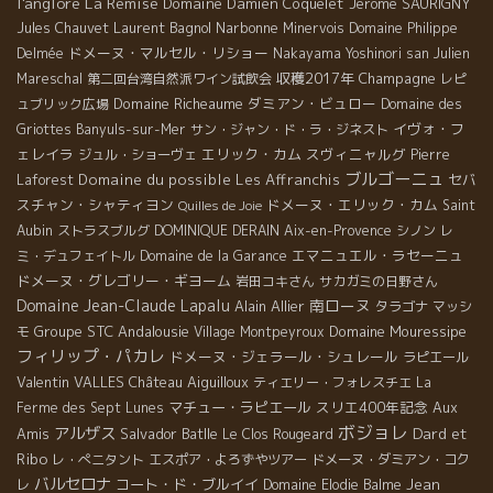
l'anglore
La Remise
Domaine Damien Coquelet
Jerome SAURIGNY
Laurent Bagnol
Narbonne
Jules Chauvet
Minervois
Domaine Philippe
ドメーヌ・マルセル・リショー
Delmée
Nakayama Yoshinori san
Julien
収穫2017年
Champagne
Mareschal
第二回台湾自然派ワイン試飲会
レピ
Domaine Richeaume
ダミアン・ビュロー
ュブリック広場
Domaine des
イヴォ・フ
Griottes
Banyuls-sur-Mer
サン・ジャン・ド・ラ・ジネスト
ェレイラ
エリック・カム
スヴィニャルグ
ジュル・ショーヴェ
Pierre
ブルゴーニュ
Domaine du possible
Les Affranchis
セバ
Laforest
スチャン・シャティヨン
ドメーヌ・エリック・カム
Saint
Quilles de Joie
Aubin
ストラスブルグ
DOMINIQUE DERAIN
Aix-en-Provence
シノン
レ
エマニュエル・ラセーニュ
ミ・デュフェイトル
Domaine de la Garance
ドメーヌ・グレゴリー・ギヨーム
岩田コキさん
サカガミの日野さん
Domaine Jean-Claude Lapalu
南ローヌ
Alain Allier
タラゴナ
マッシ
Groupe STC
Andalousie
Domaine Mouressipe
モ
Village Montpeyroux
フィリップ・パカレ
ドメーヌ・ジェラール・シュレール
ラピエール
Valentin VALLES
Château Aiguilloux
ティエリー・フォレスチエ
La
マチュー・ラピエール
スリエ400年記念
Aux
Ferme des Sept Lunes
ボジョレ
アルザス
Dard et
Amis
Salvador Batlle
Le Clos Rougeard
Ribo
レ・ぺニタント
エスポア・よろずやツアー
ドメーヌ・ダミアン・コク
バルセロナ
コート・ド・ブルイイ
Jean
レ
Domaine Elodie Balme