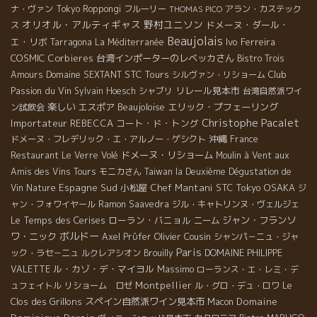
ナ・ヴァン
Tokyo Roppongi
フルーリー
アラン・カステック
THOMAS PICO
オリオル・アルティギャス
野村ユニソン
ドメーヌ・ダール・
ス
Beaujolais
エ・リボ
Ivo Ferreira
Tarragona
La Méditerranée
COSMIC
Corbieres
台湾インポーターのレベッカさん
Bistro Trois
STC Tours
Club
Amours
Domaine SEXTANT
シルヴァン・リショーム
Passion du Vin
リレール見本市
Sylvain Hoesch
シャブリ
台湾自然派ワイ
楽しい
エスポア
Beaujoloise
エリック・プフェーリング
ン試飲会
Christophe Pacalet
Importateur REBECCA
コート・ド・トング
沖縄
ドメーヌ・フレデリック・エ・アルノー・ゲシクト
France
ドメーヌ・リショーム
Restaurant Le Verre Volé
Moulin à Vent
aux
Amis des Vins Tours
モニカさん
Taiwan la Deuxième Dégustation de
Espagne Sud
小松屋
Chef Mantani
STC
Tokyo
OSAKA
Vin Nature
ジ
ャン・フォワイヤール
Ramon Saavedra
ジル・キャトリンヌ・ヴェルジェ
Le Temps des Cerises
ローラン・バニョル
ジャン・フランソ
ニーム
ボルドー
ワ・ニック
Olivier Cousin
Axel Prϋfer
シャンパ－ニュ・ジャ
Paris
ック・ラセ－ニュ
ルクレアシオン
Brouilly
DOMAINE PHILIPPE
ル・カゾ・デ・マイヨル
Massimo
VALETTE
ローランス・エ・レミ・デ
Montpellier
Le
ュフェイトル
リショーム ロゼ
ル・グロ・デュ・ロワ
Clos des Grillons
スペイン自然派ワイン見本市
Domaine
Macon