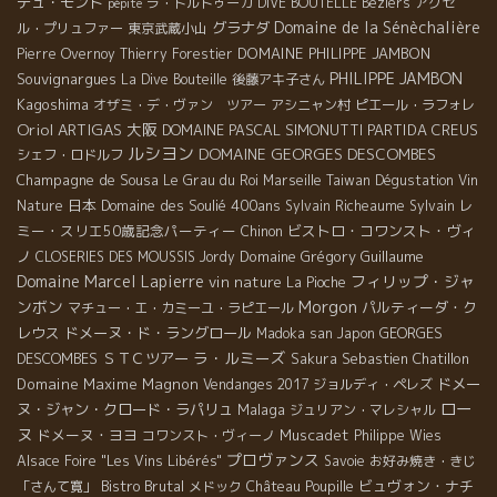
デュ・モンド
ラ・トルトゥーガ
DIVE BOUTELLE
Béziers
アクセ
pépite
Domaine de la Sénèchalière
グラナダ
ル・プリュファー
東京武蔵小山
DOMAINE PHILIPPE JAMBON
Pierre Overnoy
Thierry Forestier
PHILIPPE JAMBON
Souvignargues
La Dive Bouteille
後藤アキ子さん
Kagoshima
オザミ・デ・ヴァン ツアー
アシニャン村
ピエール・ラフォレ
Oriol ARTIGAS
大阪
DOMAINE PASCAL SIMONUTTI
PARTIDA CREUS
ルシヨン
DOMAINE GEORGES DESCOMBES
シェフ・ロドルフ
Champagne de Sousa
Le Grau du Roi
Marseille
Taiwan Dégustation Vin
日本
Domaine des Soulié 400ans
レ
Nature
Sylvain Richeaume
Sylvain
ミー・スリエ50歳記念パーティー
ビストロ・コワンスト・ヴィ
Chinon
ノ
Domaine Grégory Guillaume
CLOSERIES DES MOUSSIS
Jordy
Domaine Marcel Lapierre
フィリップ・ジャ
vin nature
La Pioche
Morgon
ンボン
パルティーダ・ク
マチュー・エ・カミーユ・ラピエール
レウス
ドメーヌ・ド・ラングロール
GEORGES
Madoka san
Japon
ラ・ルミーズ
DESCOMBES
ＳＴＣツアー
Sebastien Chatillon
Sakura
Domaine Maxime Magnon
ドメー
Vendanges 2017
ジョルディ・ペレズ
ロー
ヌ・ジャン・クロード・ラパリュ
Malaga
ジュリアン・マレシャル
ヌ
ドメーヌ・ヨヨ
Muscadet
コワンスト・ヴィーノ
Philippe Wies
プロヴァンス
Alsace Foire "Les Vins Libérés"
Savoie
お好み焼き・きじ
Bistro Brutal
ビュヴォン・ナチ
「さんて寛」
メドック
Château Poupille