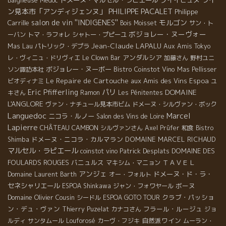
Baigneuse
Medoc
PHILIPPE PACALET
ン見本市「アンディジェンヌ」
Philippe
salon de vin ''INDIGENES''
モルゴン
Carrille
Bois Moisset
サン・ト
ボジョレー・ヌーヴォー
ーバン
トマ・ラフォレ
シャトー・プピーユ
Jean-Claude LAPALU
Mas Lau
パトリック・デプラ
Aux Amis Tokyo
アンダルシア
レ・ヴィニュ・ドリヴィエ
Le Clown Bar
加藤さん
野村ユニ
ボジョレー・ヌーボー
Bistro Coinstot Vino
ソン諏訪本社
Mas Pellisser
Le Repaire de Cartouche
aux Amis des Vins
Espoa
ビオディナミ
ユ
Eric Pfifferling
パリ
DOMAINE
キさん
Ramon
Les Pénitentes
L'ANGLORE
ヴァン・ナチュール見本市ビム
ドメーヌ・シルヴァン・ボック
Languedoc
Marcel
ニコラ・ルノー
Salon des Vins de Loire
Lapierre
CHÂTEAU CAMBON
シルヴァンさん
Axel Prüfer
和食
Bistro
ドメーヌ・ニコラ・カルマラン
DOMAINE MARCEL RICHAUD
Shimba
マルセル・ラピエール
Patrick Desplats
DOMAINE DES
coinstot vino
FOULARDS ROUGES
バニュルス
ＴＡＶＥＬ
マキシム・マニョン
アンジェ
ドメーヌ・ド・ラ・
Domaine Laurent Barth
オー・フォルト
セネシャリエール
ボーヌ
ESPOA Shinkawa
ジャン・フォワヤール
Domaine Olivier Cousin
クラブ・パッショ
シードル
ESPOA GOTO TOUR
ン・デュ・ヴァン
フラール・ルージュ
Thierry Puzelat
カナコさん
ジョ
自然派ワイン
ルディ
サンタムール
Louforosé
カーヴ・フジキ
ムーラン・