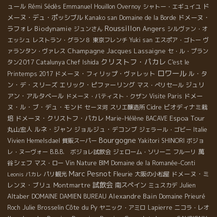
ュール
ド
Rémi Sédès
Emmanuel Houillon Overnoy
シャトー・エギュイユ
メーヌ・デュ・ポッシブル
ドメーヌ・
Kanako san
Domaine de la Borde
Roussillon
Angers
ラフォレ
Biodynamie
ジュンさん
シルヴァン・オ
エッシュ
レストラン・グラン８
東京フレンチ
Yuki san
エスポア・ゴトー
ヴ
Champagne Jacques Lassaigne
ァランタン・ヴァレス
セ・ル・プラン
クリストフ・パカレ
タン2017
Catalunya
Chef Ishida
C'est le
ロワール
ドメーヌ・フィリップ・ヴァレット
ル・タ
Printemps 2017
ン・デ・スリーズ
エリック・ピファーリング
ジュリ
マス・ぺリセール
アン・アルタベール
ドメー
ドメーヌ・バティスト・クザン
Visite Paris
ヌ・ル・ブ・デュ・モンド
ビオディナミ栽
セーヌ河
スリエ醸造所
Cidre
Espoa Tour
培
ドメーヌ・クリストフ・パカレ
Marie-Hélène BACAVE
丸山宏人
ルネ・ジャン
ジョルジュ・デコンブ
ジェラール・ゴビー
Italie
Bourgogne
Vivien Hemelsdael
質販スーパー
Yakitori SHINORI
ボジョ
萬
レ・ヌーヴォー
B.B.B. ボジョレ試飲会
ジェローム・ソリーニ
フルーリ
谷シェフ
マス・ロー
Vin Nature BIM
Domaine de la Romanée-Conti
Marc Pesnot
Fleurie
ドメーヌ・ミ
パリ観光
大阪の小松屋
Leonis
パカレ
試飲会
レンヌ・ブリュ
Montmartre
南スペイン
Julien
ミュスカデ
Altaber
Alexandre Bain
DOMAINE DAMIEN BUREAU
Domaine Prieuré
Julie Brosselin
Côte du Py
Roch
ヤニック・アミロ
Lapierre
ニコラ・レオ