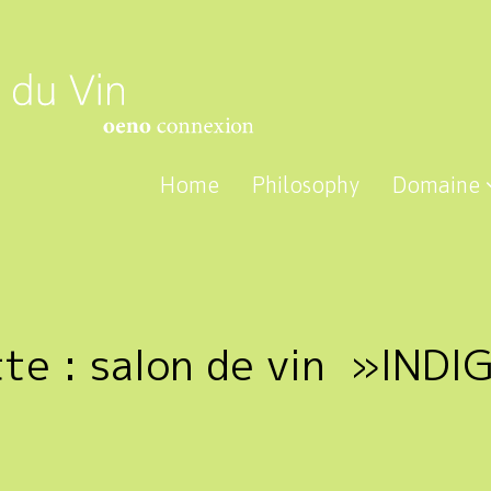
Home
Philosophy
Domaine
tte :
salon de vin »INDI