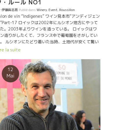
ク・ルール NO1
r
伊藤與志男
Publié dans
Winery
,
Event
,
Roussillon
alon de vin “Indigenes” ワイン見本市“アンディジェン
”Part-17 ロイックは2002年にルシオン地方にやって
た。2003年よりワインを造っている。 ロイックはワ
ン造りがしたくて、フランス中で葡萄園をさがしてい
。 ルシオンにたどり着いた当時、土地代が安くて驚い
。１ヘクタールが２０万円ぐらいで買えた。 しかも１
re la suite
０歳級の古木の葡萄園だった。 当時はルシオンのワイ
は全く売れなくて農園の倒産が相次いでいたのだっ
。 ルイックはお金もほどんどなかったけど工面して２
12
程買ってしまった。 でも醸造所はなかった。 （写真は
Mai
005年当時の私と二人） ２年遅れてドメーヌ・ル・
・デュ・モンドのエドワード・ラフィットがやってき
。 二人とも醸造所を探していた。 ランサック村の農協
倒産して建物がフリーになっていた。 二人で共同で借
ることにした。 ロイックにあったのは、ワイン造りが
りたいというPASSIONだけだった。 こうして、正式に
造元を立ち上げに成功。 不可能だと思っていたことが
能になった。 だから、DOMAINE DE POSSIBLEAと名