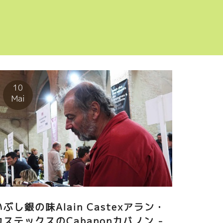
10
Mai
いぶし銀の味Alain Castexアラン・
カステックスのCabanonカバノン -