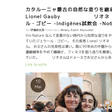
カタルーニャ最古の自然な造りを継
Lionel Gauby リオネ
ル・ゴビー -Indigènes試飲会 -No
Par
伊藤與志男
Publié dans
Winery
,
Event
,
Roussillon
Vin Nature なんて言葉がない時代から自然な造りを
ていたジェラール・ゴビー。 その長男 Lionel リオネ
ル。 お父さんの先見性は凄い。既に90年台の中盤から
濃縮競争をやめて繊細さ、フィネスを狙う造りを模索
ていた。 リオネルはドメーヌでお父さんから多
の事を学んだ。 小さい頃から特別なワインの香りに馴
Lire la suite
んできたリオネルのテースティング能力は凄いものが
る。 その感性を生かして、試してみたい醸造方法があ
た。自分のアイデアで独自のワインを造ってみたかっ
10
た。 １３年に Eau de Souche オー・ドゥ・スッシュ
Mai
を設立した。 流石、ゴビ家の長男、リオネルの繊細な
性が活かされた素晴らしいワイン達が醸されている。 
はリオネルが小学生の時代から知っている。 今でも、
時々ゴビー家ではテーブルを共にしている。 リオ