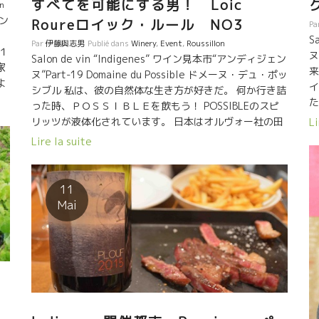
すべてを可能にする男！ Loic
on
ェン
Roureロイック・ルール NO3
Pa
S
Par
伊藤與志男
Publié dans
Winery
,
Event
,
Roussillon
１
ヌ
Salon de vin “Indigenes” ワイン見本市“アンディジェン
家
来
ヌ”Part-19 Domaine du Possible ドメーヌ・デュ・ポッ
よ
イ
シブル 私は、彼の自然体な生き方が好きだ。 何か行き詰
格
た
った時、ＰＯＳＳＩＢＬＥを飲もう！ POSSIBLEのスピ
ル
た
リッツが液体化されています。 日本はオルヴォー社の田
Li
た
０
中さんがインポートしています。
Lire la suite
リニ
ン
栽
た
て
ｈ
11
も
2
Mai
で
ブ
ク
た
。
が
り
ン品
や
ョ
醸
槽
可
き