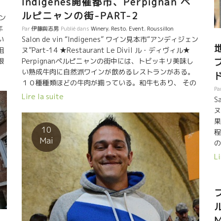
Indigenes開催都市、Perpignan ペ
付
地方
人
ルピニャンの街-PART-2
ェン
醸
の
年
Par
伊藤與志男
Publié dans
Winery
,
Resto
,
Event
,
Roussillon
き
る
Salon de vin “Indigenes” ワイン見本市“アンディジェン
い
地
ヌ”Part-14 ★Restaurant Le Divil ル・ディヴィル★
狙
Perpignanペルピニャンの街中には、トビッキリ美味し
根
い熟成牛肉に自然派ワインが飲めるレストランがある。
毎
１０種種類ほどの牛肉が揃っている。和牛もあり、 その
水
Pa
上、美味しい自然派ワインがタップリ揃っている。 西南
Lire la suite
S
部地方のCH-RESTIGNAC PLOUF 2015シャトー・レステ
度
ヌ
ィニャック、プルフを開けた。 ウーン、何て美味しいん
果
だ！ 本物ワインはテロワール土壌に由来する旨味があ
ほ
10
程
る。 いろんな化学物質や補糖、工業的酵母などその土壌
、
Mai
の
の外部から加えたものではない。 だから、素材の旨味に
込
ら
Li
はピッタリと合う。 もう一本、 Casot des Maillollesカ
フ
ゾ・デ・マイヨルのSoulaスラ、 スカッとしたシスト土
ン
ス
壌からくるミネラル感が油ッポさをサラリと洗ってくれ
タン
い
る。 また、ニュートラルな舌で食べ続けられる！これも
ん
し
絶妙なマリアージュでした。 カタロニア情緒のある街か
ワ
め
ど写真。
い
M
こ