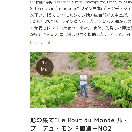
Par
伊藤與志男
Publié dans
Winery
,
Uncategorized
,
Event
,
Roussill
Salon de vin “Indigenes” ワイン見本市“アンディジ
ヌ”Part-18 ホントにルシオン地方は自然派の宝庫だ。
2005年頃より、ワイン造りをしたいという人達がこの
０年間でドンドン集まって来た。 また、先発した醸造
が後発できた人達に惜しみなく援助した。 そして、何
り葡萄園の価格が安かった。 今は古株となりリーダー
Lire la suite
の一人ロイック。 ★Danse encore ダンス・アンコー
2016★ ビオ栽培の葡萄を買って、ロイックが醸造し
ワイン。 ポッシブルの白ワイン。マカブ品種45%,カ
12
ャン・ブラン45%,ルーサンヌ10% この地方に昔から
Mai
培されている品種ばかり。昔は酒精強化ワインを造っ
いた品種。 この地方では数少ない白。 香草の香り、酸
穏やかで優しいタッチの白、酸の代わりにミネラル感
しめている。潮っぽさあり。 メモワール・ド・シュー
ルと云われる、ほのかな甘味に近いニュアンスがある
甘酢を使った料理に合う。勿論、単純にお寿司にも合
う。 ★Charibari シャリバリ★ カリニャ
種100% グラップ・アンティエールの完全マセラッシ
地の果て”Le Bout du Monde ル・
ン・カルボニック醸造。 つまり、収穫した葡萄を発酵
ブ・デュ・モンド醸造－NO2
に入れて、タンクの下部に溜まるジュースをすべて抜