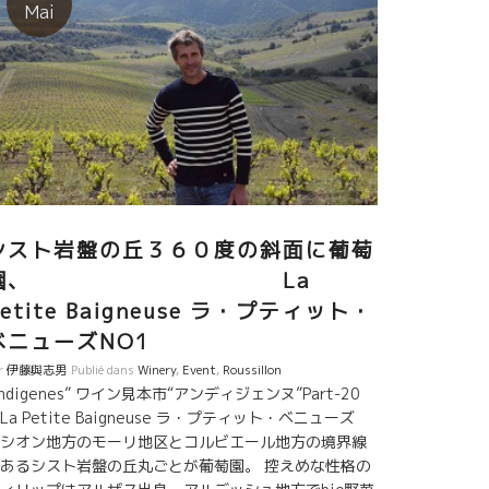
。 例えそれが困難なことでも、必要な事は真っ直ぐに
Mai
える。 自分自身が色々な困難を乗り越えてやってきた
ら躊躇はしない。 だからこそ、皆から尊敬される。 次
代のカタルーニャ地方の自然派のリーダーになるであ
うこの二人も自分のワインを ジャンフランソワ・ニッ
に飲んでもらって意見を聞きたくてジャンフランソワ
テーブルにやって来る。 オリオル・アルティギャス
riol・Artigas、コスミックCosmicのサルバドール。
今は息子も娘も醸造元に加わって充実した仕事が可能
なっている。 ワインの品質は、細かい作業の積み重
。毎年100%やりたいことができる年は少ない。 人が
シスト岩盤の丘３６０度の斜面に葡萄
われば色んなことが可能になる。 このレベルになると
園、 La
ラス・アルファは大きな改良要素になる。 フランスで
Petite Baigneuse ラ・プティット・
単なる従業員でなく家族であることはトビッキリ重要
ベニューズNO1
事。 ますますワインが美味しくなっている。 熟練した
しか出せない味覚、透明感、色は淡いけどミネラルが
r
伊藤與志男
Publié dans
Winery
,
Event
,
Roussillon
ーット伸びてくる、絶妙の果実味。イヤー、旨い！！
Indigenes” ワイン見本市“アンディジェンヌ”Part-20
La Petite Baigneuse ラ・プティット・ベニューズ
シオン地方のモーリ地区とコルビエール地方の境界線
あるシスト岩盤の丘丸ごとが葡萄園。 控えめな性格の