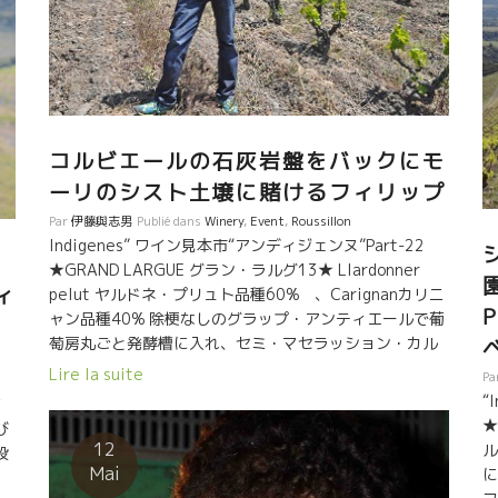
巡
る
醸造元では決してできないリスクを、果敢に平然とやっ
屋
伝
てしまう醸造家がカタルーニャには多い。 畑、ミクロク
か
リマ、微生物達、太陽、ミネラル、これらすべてと会話
調
世
ができる程の人達でないと出せない味覚がある。 大手醸
耳
ろ
造元の従業員がそれぞれを別々に担当してやるようなワ
年
ク
イン造りでは出せない味覚がある。 一人の人間がすべて
の
コルビエールの石灰岩盤をバックにモ
を賭けて調和をとらないとできない仕事である。 職人芸
マ
O
ーリのシスト土壌に賭けるフィリップ
というか、アートというか、そこにはエモーションがあ
ー
る。Passionがある。 そんな人達がここカタルーニャに
味
Par
伊藤與志男
Publié dans
Winery
,
Event
,
Roussillon
と
は多い。
Indigenes” ワイン見本市“アンディジェンヌ”Part-22
ン
ね
★GRAND LARGUE グラン・ラルグ13★ Llardonner
加
ティ
pelut ヤルドネ・プリュト品種60% 、Carignanカリニ
プ
ャン品種40% 除梗なしのグラップ・アンティエールで葡
は
萄房丸ごと発酵槽に入れ、セミ・マセラッション・カル
な
ボニック醸造。 勿論、自生酵母のみ、醸造中のSO2添加
者
Lire la suite
Pa
なし。 ほどほどの濃縮感と涼しさを演出してくれるカリ
ス
“
イ
ニャン品種とシストのマリアージュ。 名前の通り、ヨッ
★
び
トの追い風をうけて線を引いたように真っ直ぐに伸びて
12
ル
段
いくイメージのミネラルと余韻。 スート体に入ってい
Mai
に
く。シスト土壌のワインをドップリ味わいたい方は黙っ