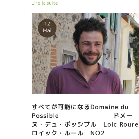
ル “まさに天”白ワイン★ グルナッシュ・グリ品種１
Lire la suite
０％のワイン。たったの10hl/hの収穫量。80歳の古木
けど 乾燥してシストだらけの痩せた土地では生産量が
ない。80歳の古木だけど痩せた土地では太れない筋肉
12
質。 . . . 樽発酵、樽熟成、自生酵母のみ、SO2添加な
Mai
し、清澄、ろ過もなし。 シストのスカッとした線が確
したミネラル感がワインをしめてくれている。 何て美
しいシストな白だろう！！ 魚介類と抜群のマリアージ
特に生ガキとは！もう！……抜群 ！！ . . .
すべてが可能になるDomaine du
Possible ドメー
ヌ・デュ・ポッシブル Loic Roure
ロイック・ルール NO2