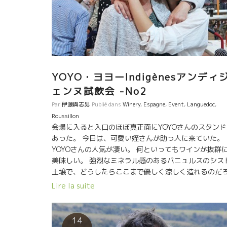
ルは心やさしい性格、芯はお父さん譲りの頑固とした
さを持っている。 そして、心にいつも遊び心も持って
る。 ワインもその性格どおり、やさしいタンニン、酸
含んだ果実味、でも南の太陽をいい方向に生かしたボ
ューム感も確りと備えている。極少量の特別 Cuvée 
ィ・ヴィルも日本向けに確保できました。お楽しみ
に！！ リヨネルはカタルーニュ・フランスで
YOYO・ヨヨーIndigènesアンディ
特の光を放つ存在になりつつある。 勿論、ゴビー本家
ェンヌ試飲会 -No2
ワインも素晴らしい。これはあえて言うまでもないこ
と。
Par
伊藤與志男
Publié dans
Winery
,
Espagne
,
Event
,
Languedoc
,
Roussillon
会場に入ると入口のほぼ真正面にYOYOさんのスタンド
あった。 今日は、可愛い姪さんが助っ人に来ていた。
YOYOさんの人気が凄い。 何といってもワインが抜群
美味しい。 強烈なミネラル感のあるバニュルスのシス
土壌で、どうしたらここまで優しく涼しく造れるのだ
う？ 優しくてもシスト土壌のミネラルはキッチリのっ
Lire la suite
いる。 他のバニュルスのワインとは全く違うスタイル
造り上げている。 夜の晩餐会ではYOYOさんの隣に
って色んな話しが聞けた。 数週間前まで日本にジャン
14