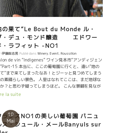
けた。 二人で一つの国を造って独立宣言した。国民２
。 国の名前は“JAJAKISTAN”ジャジャキスタン、二人
カートンにはMADE IN JAJAKISTANと明記されてい
。
の果て”Le Bout du Monde ル・
ブ・デュ・モンド醸造 エドワー
ド・ラフィット -NO1
r
伊藤與志男
Publié dans
Winery
,
Event
,
Roussillon
alon de vin “Indigenes” ワイン見本市“アンディジェン
”Part-15 本当に、ここの葡萄園に行くと、遠い“地の
て”まで来てしまったなあ！とジーッと見つめてしまう
の素晴らしい景色。 人里はなれてここは、まだ地球な
か？と思わず疑ってしまうほど。 こんな景観を見なが
育った葡萄達のワイン。 エドワード・ラフィットは、
re la suite
ラール・ルージュのジャン・フランソワ・ニックがエ
テザエルグ農協の醸造長時代に部下として共に働いて
た。 ジャン・フランソワが独立して、ルシオンに来て
10
フランスNO1の美しい葡萄園 バニュ
まった後、３年間、エステザエルグ農協の醸造長を務
Mai
ルス・シュール・メールBanyuls sur
ていた。 自分も独立したくなって、後を追うようにこ
er
ルシオンに来てしまった。 エドワード・ラフィットに