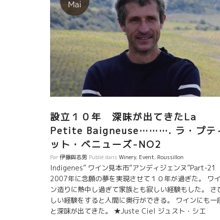
ランソワ・ニックと滞在していた。 日本で多くに人に
Mai
り逢って大変喜んでいました。 特に、北海道での寿司
さんで食べた魚類の新鮮さには感動していた。 写真を
色々見せて頂いた。 生きている透明のイカをその場で
理してもらった美味しさに驚いていた。 今回の初
なお話しは、YOYOさんはドイツのフランクフルトに５
間も住んだことがあるそうです。 LA Vierge Rouge
ラ・ヴィエルジュ・ルージュとAkoibonアコワボンの
グナムを飲みました。 スペイン・カタル
ニャのすい星の如くに現れて、いきなりトビッキリ美
しいワインを造りあげたCosmicのサルバドールもジャ
設立１０年 深味が出てきたLa
フランソワ・ニックとYoyoさんのワインが大好きだ。
Petite Baigneuse………. ラ・プ
ット・ベニューズ-NO2
Par
伊藤與志男
Publié dans
Winery
,
Event
,
Roussillon
Indigenes” ワイン見本市“アンディジェンヌ”Part-21
2007年に念願の夢を実現させて１０年が過ぎた。 ワ
ン造りに熱中し過ぎて家族とも寂しい経験もした。 さ
しい経験をすると人間に奥行ができる。 ワインにも一
と深味が出てきた。 ★Juste Ciel ジュスト・シエ