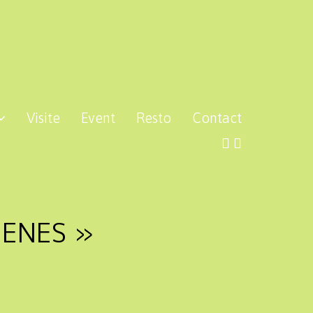
Visite
Event
Resto
Contact
GENES »