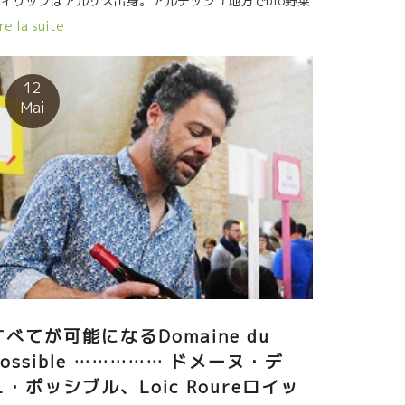
ィリップはアルザス出身。アルデッシュ地方でbio野菜
培をやっていた。 フィリップは葡萄栽培、ワイン醸造
re la suite
ずっと興味をもっていた。 葡萄は年が経て樹齢が古く
ればより美味しいワインができる。 その葡萄を発酵さ
れば、時と場所を超えて長期に保管できるし、どこへ
12
も運べる。 こんな夢のような“存在”は他ではない。 フ
Mai
リップは意を決して２００７年に土地代の安いルシオ
地方にやって来た。 シスト岩盤の丘が丸ごと売りに出
いた。古木も多く土壌も申し分ない。フィリップは即
ってしまった。 丘の360度の東西南北の斜面に葡萄園
広がっている丘丸ごとだった。非常に興味深い立地だ
た。 コルビエール側はもうすぐそこに石灰岩盤が沈ん
いる。こんな土壌は他にはない。 石灰とシスト土壌の
界線、色んな影響もあるに違いない。 丘の頂上に立つ
３６０度の景観が開ける。 何と野性的で美しいんだろ
。
すべてが可能になるDomaine du
Possible …………… ドメーヌ・デ
ュ・ポッシブル、Loic Roureロイッ