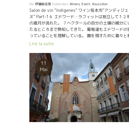
Par
伊藤與志男
Publié dans
Winery
,
Event
,
Roussillon
取った状態でCO2が充満。 一切触らない。 ルシオン
Salon de vin “Indigenes” ワイン見本市“アンディジ
とは思えない薄い色合い、ミネラル感タップリと、MC
ヌ” Part-1６ エドワード・ラフィットは独立して１２
造の良さを前面にだした果実味。 今は殆ど無くなって
の歳月が流れた。 ７ヘクタールの自分の土壌の細分に
た、やや還元ぽさなど、超自然な造りが表現されたも
たるところまで熟知してきた。 葡萄達もエドワードの
の。
っていることを理解している。 酸を残すために着々と
っ子を地中深く沈ませている。 ここの立地の問題点は
Lire la suite
年の乾燥度による水不足である。 地中深くに蓄水した
分を確保できれば酸を残すことができる。 最近のLe
Bout du Monde ル・ブ・デュ・モンドのワインの完成
11
は凄い！ ★L’Echappee belle レシャッペ・ベル
Mai
2016★ 淡いルージュな色合い．エッ、ロゼ？と思う
ど淡い。ローブだけで飲み心を誘われる。 果実の爆発
柔らかいフレッシュな酸、もう一本スーット体に染み
んでいきそう。 果実味は花崗岩土壌で育つシラー品種
60%から、フレッシュさはグネス土壌で育つカリニャ
品種40%から。 ★Avec le Temps アヴェク・ル・
2015★ マニフィック！！ワインだ！！ 何て美味しい
だろう。 まさにエドワード・ラフィットが狙っていた
インのスタイル。 軽やかでいながら、内容が詰まって