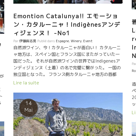
強
る。 フィリップ・パカレ、ドミニック・ドゥラン、フィ
大
い
リップ・ジャンボン、ラングロール、ヴァランタン・ヴ
も
Emontion Catalunya!! エモーショ
ァレスなど 色んなタイプの醸造家と逢って勉強してい
リ
ン・カタルーニャ！Indigènesアンデ
る。 何より人間性が良い。 山が好きで暇がればピレ
ブデ
L
ィジェンヌ！ -No1
ネーの山に入る。自然を尊重して心より愛している。 ま
だ、キチットした醸造設備が整っているわけではない。
独
Par
伊藤與志男
Publié dans
Espagne
,
Winery
,
Event
ジ
物理的要素が少しずつ整ってくるだろう。 色んな要素か
の
自然派ワイン、今！カタルーニャが面白い！ カタルーニ
ら見て本気で将来が楽しみな人がでたものだ。 ずっと見
ャ地方は、スペイン国とフランス国にまたがっていた一
守りたい人だ。 2017年産も素晴らしかった。
国だった。 それが自然派ワインの世界ではIndigenesア
Pa
ンディジェンヌ（土着）の名で完璧に繋がった。 一国の
Ro
独立国となった。 フランス側カタルーニャ地方の首都
が
2
Perpignanペルピニャンの街で自然派ワイン見本市が開
Lire la suite
造
催された。 スペイン側、フランス側のトップクラス醸造
に
ペ
家が結集した。 世界に向けて、今、自然派ワインの進化
ト
2
の最前線にいる新旧の象徴的な醸造家がここカタルーニ
14
ろ
ッ
ャからメッセージを発信。 エモーションが伝わってく
Mai
て
っ
Li
るようなワインはそう沢山ない。 当たり前のことを、や
を
ら
っているだけの栽培・醸造ではエモーションが入らな
座
ン
い。 何の世界でも、エッ！ここまでやるの！と驚くよう
フ
に
なことを平然とやってしまう人達がいる。 大きな規模の