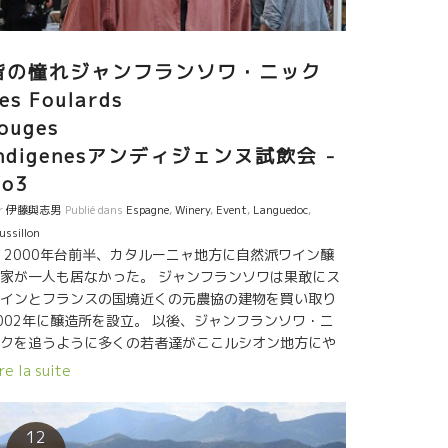
好きなワインの一つ。
皆の憧れジャンフランソワ・ニック
es Foulards
rouges
Indigenesアンディジェンヌ試飲会 -
No3
r
伊藤與志男
Publié dans
Espagne
,
Winery
,
Event
,
Languedoc
,
ussillon
000年台前半、カタルーニャ地方に自然派ワイン醸
家が一人も居なかった。 ジャンフランソワは果敢にス
インとフランスの国境近くの元農協の建物を買い取り
002年に醸造所を設立。 以後、ジャンフランソワ・ニ
クを追うように多くの若者達がここルシオン地方にや
て来た。 惜しみなく栽培・醸造のアドバイスをして彼
re la suite
を育てた。 比較的、無口で謙虚な人間性のジャンフラ
ソワは師とか先生と言われるのが嫌い。 家族のよう
、必要な時に必要な事をドンピシャリとアドバイスす
12