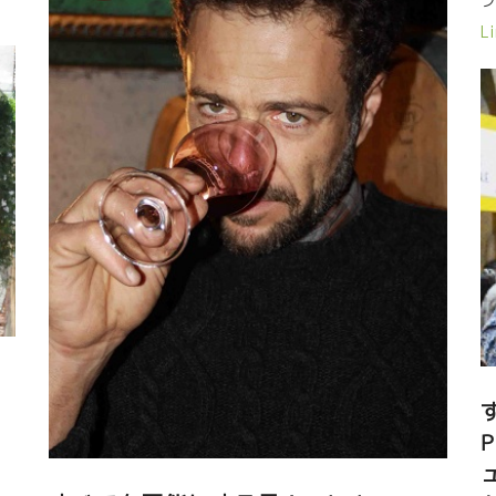
フ
０
てこのワインです。 ．．．． フィリップには、応援する
栽
だ
Li
多くの日本人ファンがいる。 Philippe a beaucoup de
に
少
fans japonais qui l’apprecient bien.
な
せ
で
り
ィ
味
ン
。
て
買
が
っ
で
境
と
う