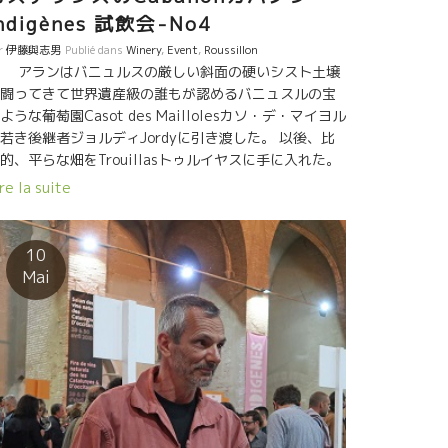
ndigènes 試飲会-No4
r
伊藤與志男
Publié dans
Winery
,
Event
,
Roussillon
アランはバニュルスの厳しい斜面の硬いシスト土壌
闘ってきて世界遺産級の誰もが認めるバニュスルの宝
ような葡萄園Casot des Maillolesカソ・デ・マイヨル
若き後継者ジョルディJordyに引き渡した。 以後、比
的、平らな畑をTrouillasトゥルイヤスに手に入れた。
分用に飲むワインを造り出した。 残ったワインをチョ
re la suite
トだけ日本にも出荷してもらっている。 私は初期の頃
Casot des Maillolesカソ・デ・マイヨルを覚えてい
。 シストの岩盤ジュースのようなワイン、その上に強
10
に濃縮した果実だった。 ９０年台は皆濃縮競争をやっ
Mai
いた。 でも、アランのワインは濃縮していても体に入
っていた。 そして、今、まるで“水”のような透明感
あるワインを醸すアラン。 アランの人生がそのまま表
されている。 いろんな局面を乗り越えてきたアランの
生、そして、今が表現されている。 まさに、癒しワイ
。酷使した自分の肉体を癒してくれるようなホットし
ワインだ。 お疲れの皆さん、アランのワインを飲んで
てください。 スーット体が軽くなってきますよ！ 私の