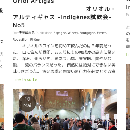
Oriol Artigas
I
オリオル・
承
Pa
アルティギャス -Indigènes試飲会-
No5
6
と
Par
伊藤與志男
Publié dans
Espagne
,
Winery
,
Bourgogne
,
Event
,
の
を
Roussillon
,
Rhône
やっ
オリオルのワインを初めて飲んだのは３年前だっ
較
た。 口に含んだ瞬間、あまりにもの完成度の高さに驚い
自
の
Li
た。 深み、柔らかさ、ミネラル感、果実味、爽やかな
ッ
し
酸、一流のバランスだった。 偶然には絶対にできない美
の
く
味しさだった。 深い思慮と物凄い断行力を必要とする液
る
染
体だった。 オリオルのことを知れば知るほどに凄いなと
烈
Lire la suite
あ
思うようになった。新時代を築ける重要な人物だ。 オリ
て
っ
オルはカタルーニャ地方でワイン醸造学校の先生も務め
ている。 フランスではありえないことだ。 フランスのワ
の
10
社
イン学校の先生で自然な手法でワインを造ることができ
現
Mai
感
る人は皆無だ。 自然なワイン造りを科学的観点から真正
人
私
面に取り組んでいる。 やっと、待ちに待った人物が出て
ン
きた。 彼女のアヌクは東洋系フランス人。 だらから、
た
ネ
時々フランスに来てフランスの蔵を周って研究してい
み