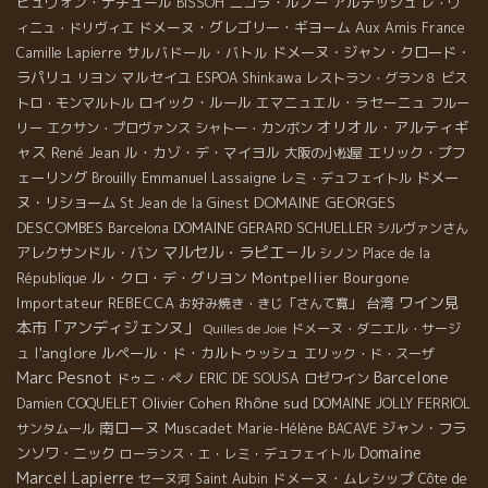
ビュヴォン・ナチュール
ニコラ・ルノー
アルデッシュ
BISSOH
レ・ヴ
ドメーヌ・グレゴリー・ギヨーム
Aux Amis
ィニュ・ドリヴィエ
France
サルバドール・バトル
ドメーヌ・ジャン・クロード・
Camille Lapierre
ラパリュ
マルセイユ
リヨン
ESPOA Shinkawa
レストラン・グラン８
ビス
ロイック・ルール
エマニュエル・ラセーニュ
トロ・モンマルトル
フルー
オリオル・アルティギ
リー
エクサン・プロヴァンス
シャトー・カンボン
ャス
René Jean
ル・カゾ・デ・マイヨル
エリック・プフ
大阪の小松屋
ェーリング
Emmanuel Lassaigne
ドメー
Brouilly
レミ・デュフェイトル
DOMAINE GEORGES
ヌ・リショーム
St Jean de la Ginest
DESCOMBES
DOMAINE GERARD SCHUELLER
Barcelona
シルヴァンさん
マルセル・ラピエ－ル
アレクサンドル・バン
シノン
Place de la
ル・クロ・デ・グリヨン
Montpellier
Bourgone
République
ワイン見
Importateur REBECCA
台湾
お好み焼き・きじ「さんて寛」
本市「アンディジェンヌ」
ドメーヌ・ダニエル・サージ
Quilles de Joie
l'anglore
ルペール・ド・カルトゥッシュ
ュ
エリック・ド・スーザ
Marc Pesnot
Barcelone
ドゥニ・ペノ
ERIC DE SOUSA
ロゼワイン
Rhône sud
Olivier Cohen
Damien COQUELET
DOMAINE JOLLY FERRIOL
南ローヌ
Muscadet
ジャン・フラ
サンタムール
Marie-Hélène BACAVE
Domaine
ンソワ・ニック
ローランス・エ・レミ・デュフェイトル
Marcel Lapierre
ドメーヌ・ムレシップ
セーヌ河
Saint Aubin
Côte de