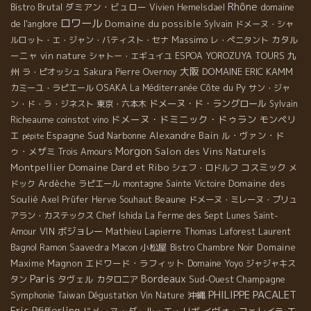
Rhône
Bistro Brutal
ダミアン・ビュロー
domaine
Vivien Hemelsdael
ロワール
de l'anglore
Domaine du possible
Sylvain
ドメーヌ・シャ
Massimo
カタル
ルロット・エ・ジャン・バティスト・セナ
レ・ぺニタント
ーニャ
vin nature
九
シャトー・エギュイユ
ESPOA YOROZUYA TOURS
大阪
州
DOMAINE ERIC KAMM
ラ・ピオッシュ
Sakura
Pierre Overnoy
OSAKA
Côte du Py
カミーユ・ラピエール
La Méditerranée
サン・ジャ
ドメーヌ・ド・ラングロール
ン・ド・ラ・ジネスト
東京・六本木
Sylvain
ドメーヌ・ドミニック・ドゥラン
モンペリ
Richeaume
coinstot vino
エ
Espagne Sud
Narbonne
Alexandre Bain
ル・ヴァン・ド
pépite
Morgon
ゥ・メザミ
Salon des Vins Naturels
Trois Amours
Domaine Dard et Ribo
Montpellier
コスミック
シェフ・ロドルフ
メ
Ardèche
Domaine des
ドック
ラピエール
montagne Sainte Victoire
Soulié
Beaune
Axel Prüfer
Herve Souhaut
ドメーヌ・ミレーヌ・ブリュ
アラン・カステックス
Chef Ishida
La Ferme des Sept Lunes
Saint-
VIN
ボジョレー
Mathieu Lapierre
Laurent
Amour
Thomas Laforest
Bagnol
小松屋
Domaine
Ramon Saavedra
Macon
Bistro Chambre Noir
Maxime Magnon
エドワード・ラフィット
Domaine Yoyo
ジャジャキス
Paris
Bordeaux
タヴェル
Sud-Ouest
Champagne
タン
カタロニア
PHILIPPE PACALET
Symphonie
沖縄
Taiwan Dégustation Vin Nature
Eric Pfifferling