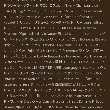
ドメーヌ・ダール・エ・リボ
イヴォ・フェレイラ
エ
ドゥワール・ラフィット
エスカルポレット
Champagne de
マコン
Sousa
丸山宏人
セバスチャン・シャティヨン
Côte de Thongue
Leonis
Domaine Christophe
ラモン・サヴェドラ
ジャン・フォワイヤール
Pacalet
Jean Foillard
シルヴァン・リショーム
ドメーヌ・パット・ルー
トマ・ピコ
DOMAINE PHILIPPE VALETTE
Mas Pellisser
Taiwan la
楽しい
Deuxième Dégustation de Vin Nature
レミー・デュフェートル
ジ
クリストフ・パカレ
ル・キャトリンヌ・ヴェルジェ
ITO Yoshio
Béziers
東京
ムーラン・ナ・ヴァン
DOMAINE JEAN-MARC LAFOREST
プリュー
Provence
ジャン・クロー
ビストロ・シンバ
レ・ロック
Cave Fujiki
ド・ラパリュ
Beaujolais Nouveau
Groupe ESPOA
cho yukiko san
La
野村ユニソン
THOMAS PICOT
Grande Motte
ティエリー・ピュズラ
ジ
Bourgogne
ュリアン・マレシャル
LE MONT DE MARIE
ピエール・オヴェ
バニュルス
ルノワ
フィリップ・ヴァイス
ビストロ・シャンブルノワール
Domaine de
ジュラ
Domaine Prieuré Roch
オザミ・デ・ヴァン ツアー
la Sénèchalière
Alain
ラ・トルトゥーガ
自然派試飲会ビオジョレーヌ
Allier
Malaga
ミュスカデ
ダール・エ・リボ、ルネ・ジャン
ヴァン・ナチュ
Roussillon
マーク・ペノ
Le Bout du Monde
コート・
ール見本市ビム
ド・ブルイイ
Olivier Cousin
Cidre
Maruyama Hiroto
Domaine Philippe
Souvignargues
Delmée
質販スーパー
ルクレアシオン
Julien Mareschal