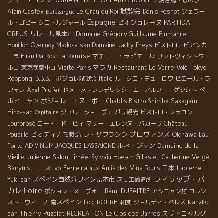
ジュ・デコンブ
DOMAINE DES FOULARDS ROUGES
焼き鳥・しのり
試飲会
Alain Castex
Le Grau du Roi
Denis Pesnot
ジェラー
Estezargue
Espagne
ビオジョレーヌ
PARTIDA
ル・ゴビー
クロ・ルジャール
CREUS
リレール見本市
Domaine Grégory Guillaume
Emmanuel
Houillon Overnoy
Madoka san
Domaine Jacky Preys
ビストロ・ビアンカ
La Remise
マチュー・ラピエール
ーラ
Elian Da Ros
サントヴィクトワー
マラガ
ル山
東京武蔵小山
Visite Paris
Restaurant Le Verre Volé
Tokyo
Roppongi
B.B.B. ボジョレ試飲会
Italie
ル・グロ・デュ・ロワ
ピエール・ラ
ペ
フォレ
Axel Prϋfer
ドメーヌ・フレデリック・エ・アルノー・ゲシクト
ルピニャン
ボジョレー・ヌーボー
Chablis
Bistro Shimba
Sakagami
Hino-san
ジュル・ショーヴェ
パリ観光
ビストロ・フラコン
Capitaine
Louforosé
コート・ド・ピィ
マリー・エレンヌ・バカーブ
Château
プロヴァンス
ビオディナミ栽培
レ・ザフランシ
Okinawa
Poupille
Eau
ルネ・ジャン
Domaine de la
Forte
AD VINUM
JACQUES LASSAIGNE
Vieille Julienne
Salon L'irréel
Sylvain Hoesch
Gilles et Catherine Vergé
Banyuls
ニース
Ivo Ferreira
日本
aux Amis des Vins Tours
Lapierre
フィリップ・パ
スペイン自然派ワイン見本市
Yuki san
スリエ醸造所
Loire
カレ
Rémi DUFAITRE
ボジョレ・ヌーヴォー
アシニャン村
コワン
南スペイン
Loïc ROURE
スト・ヴィーノ
和食
ジョルディ・ペレズ
Kanako
スヴィニャルグ
san
Thierry Puzelat
RECREATION
Le Clos des Jarres