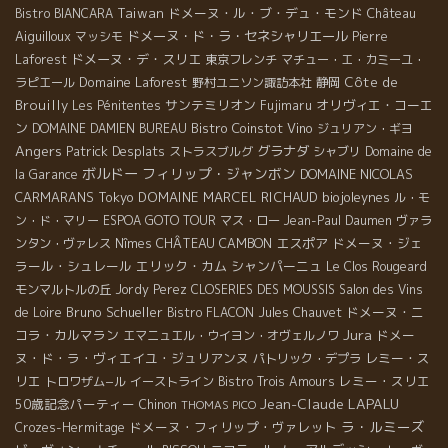
Taiwan
ドメーヌ・ル・ブ・デュ・モンド
Château
Bistro BIANCARA
Aiguilloux
ドメーヌ・ド・ラ・セネシャリエール
マッシモ
Pierre
ドメーヌ・デ・スリエ
Laforest
東京フレンチ
マチュー・エ・カミーユ・
Domaine Laforest
Côte de
ラピエール
野村ユニソン諏訪本社
静岡
Brouilly
サンテミリオン
オリヴィエ・コーエ
Les Pénitentes
Fujimaru
ン
Bistro Coinstot Vino
DOMAINE DAMIEN BUREAU
ジュリアン・ギヨ
Angers
Patrick Desplats
グラナダ
ストラスブルグ
シャブリ
Domaine de
ボルドー
フィリップ・ジャンボン
DOMAINE NICOLAS
la Garance
CARMARANS
Tokyo
DOMAINE MARCEL RICHAUD
biojoleynes
ル・モ
ン・ド・マリー
ESPOA GOTO TOUR
マス・ロー
Jean-Paul Daumen
ヴァラ
CHÂTEAU CAMBON
エスポア
ドメーヌ・ジェ
ンタン・ヴァレス
Nîmes
ラール・シュレール
エリック・カム
シャンパーニュ
Le Clos Rougeard
モンマルトルの丘
Jordy Perez
CLOSERIES DES MOUSSIS
Salon des Vins
Bruno Schueller
ドメーヌ・ニ
de Loire
Bistro FLACON
Jules Chauvet
Jura
コラ・カルマラン
ドメー
エマニュエル・ウイヨン・オヴェルノワ
ヌ・ド・ラ・ヴィエイユ・ジュリアンヌ
レミー・ス
パトリック・デプラ
リエ
レミー・スリエ
トロワザム−ル
イーストライン
Bistro Trois Amours
Jean-Claude LAPALU
50歳記念パーティー
Chinon
THOMAS PICO
ラ・ルミーズ
ドメーヌ・フィリップ・ヴァレット
Crozes-Hermitage