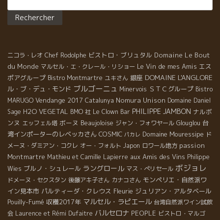
Rechercher :
ビストロ・ブリュタル
Domaine Le Bout
ニコラ・レオ
Chef Rodolphe
du Monde
Le Vin de mes Amis
エス
マルセル・エ・クレール・リショー
DOMAINE L'ANGLORE
ポアグループ
銀座
Bistro Montmartre
ユキさん
ブルゴーニュ
ル・ブ・デュ・モンド
ＳＴＣグループ
Minervois
Bistro
Vendange 2017
Nomura Unison
MARUGO
Catalunya
Domaine Daniel
PHILIPPE JAMBON
H2O VEGETAL
ナルボ
Sage
BMO 社
Le Clown Bar
ンヌ
ボーヌ
Beaujoloise
台
エッフェル塔
ジャン・フォワヤール
Glouglou
湾インポーターのレベッカさん
COSMIC
Domaine Mouressipe
ド
パカレ
passion
メーヌ・ダミアン・コクレ
オー・フォルト
Japon
ロワール地方
Montmartre
aux Amis des Vins
Mathieu et Camille Lapierre
Philippe
ボジョレ
ラングロール
ブルノ・シュレール
Wies
マス・ぺリセール
モンペリエ・自然派ワ
ドメーヌ・セクスタン
後藤アキ子さん
カナコさん
イン見本市
パルティーダ・クレウス
Fleurie
ジュリアン・アルタベール
マルセル・ラピエール
Pouilly-Fumé
収穫2017年
台湾自然派ワイン試飲
バルセロナ
PEOPLE
会
Laurence et Rémi Dufaitre
ビストロ・マルゴ