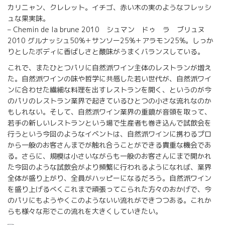
カリニャン、クレレット。イチゴ、赤い木の実のようなフレッシ
ュな果実味。
– Chemin de la brune 2010 シュマン ドゥ ラ ブリュヌ
2010 グルナッシュ50%＋サンソー25%＋アラモン25%。しっか
りとしたボディに香ばしさと酸味がうまくバランスしている。
これで、またひとつパリに自然派ワイン主体のレストランが増え
た。自然派ワインの味や哲学に共感した若い世代が、自然派ワイ
ンに合わせた繊細な料理を出すレストランを開く、というのが今
のパリのレストラン業界で起きているひとつの小さな流れなのか
もしれない。そして、自然派ワイン業界の重鎮が音頭を取って、
若手の新しいレストランという場で生産者も巻き込んで試飲会を
行うという今回のようなイベントは、自然派ワインに携わるプロ
から一般のお客さんまでが触れ合うことができる貴重な機会であ
る。さらに、規模は小さいながらも一般のお客さんにまで開かれ
た今回のような試飲会がより頻繁に行われるようになれば、業界
全体が盛り上がり、全員がハッピーになるだろう。自然派ワイン
を盛り上げるべくこれまで頑張ってこられた方々のおかげで、今
のパリにもようやくこのようないい流れができつつある。これか
らも様々な形でこの流れを大きくしていきたい。