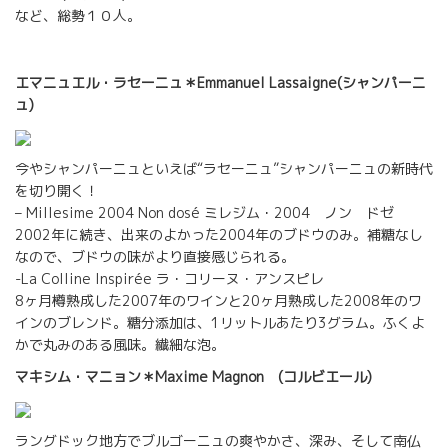
など、総勢１０人。
エマニュエル・ラセーニュ＊Emmanuel Lassaigne(シャンパーニ
ュ)
今やシャンパーニュといえば“ラセーニュ”シャンパーニュの新時代
を切り開く！
– Millesime 2004 Non dosé ミレジム・2004 ノン ドゼ
2002年に続き、出来のよかった2004年のブドウのみ。補糖なし
なので、ブドウの味がより直接感じられる。
-La Colline Inspirée ラ・コリーヌ・アンスピレ
8ヶ月樽熟成した2007年のワインと20ヶ月熟成した2008年のワ
インのブレンド。糖分添加は、1リットルあたり3グラム。ふくよ
かで丸みのある風味。繊細な泡。
マキシム・マニョン＊Maxime Magnon (コルビエール)
ラングドック地方でブルゴーニュの爽やかさ、深み、そして南仏