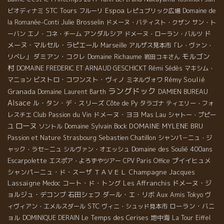
STC Tours
Espoa
ビオディナミ
フルーリ
レピュブリック広場
Domaine de
Julie Brosselin
la Romanée-Conti
ドメーヌ・バティスト・クザン
サン・ト
アンダルシア
ド
ーバン
エノ・コネ・チーム
ドメーヌ・ローラン・バルツ
メーヌ・マルセル・ラピエール
Marseille
アルザス見本市「レ・ヴァン・
モルゴン
ダミアン・コクレ
Domaine Richaume
リベレ」
岩田コキさん
村
DOMAINE FREDERIC ET ARNAUD GESCHICKT
Rémi Sédès
マキシム・
ビストロ・コワンスト・ヴィノ
Rémy Soulié
マニョン
ミネルヴォワ
ラングドック
Granada
Domaine Laurent Barth
DAMIEN BUREAU
Alsace
ル・タン・デ・スリーズ
Côte de Py
タラゴナ
ティエリー・フォ
Club Passion du Vin
ドメーヌ・ヨヨ
Mas Lau
レスチエ
シャトー・プピー
ローヌ
Domaine Sylvain Bock
DOMAINE MYLENE BRU
ユ
ソントル
Sebastien Chatillon
Passion et Nature
Strasbourg
シャンパ－ニュ・ジ
Domaine des Soulié 400ans
ャック・ラセ－ニュ
シルヴァン・オエッシュ
Escarpolette
プイイヒュメ
エスポア・よろずやツアー
CPV Paris Office
シャンパーニュ・ド・スーザ
ＴＡＶＥＬ
Champagne Jacques
Lassaigne
コート・ド・トング
Les Affranchis
ドメーヌ・ジ
Medoc
ョルジュ・デコンブ
石田シェフ
ダール・エ・リボ
Aux Amis Tokyo
ヴ
STC
ローラン・バニ
ィヴィアン・エメルスダール
ヴィニ・シュッド見本市
ョル
Le Temps des Cerises
地中海
DOMINIQUE DERAIN
La Tour Eiffel