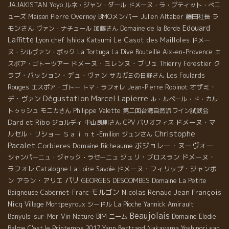
JAJAKISTAN
Yoyo
ルネ・ジャン・ダール
ドメーヌ・ラ・プティット・べニ
BMOメンバー
Julien Altaber
ラ
ューズ
Maison Pierre Overnoy
藤田社長
Edouard
モンさん
ヴァン・ナチュール
加藤さん
Domaine de la Borde
Laffitte
Lyon chef Ishida Katsumi
Le Casot des Mailloles
ドメー
ヌ・シルヴァン・ボック
La Tortuga
La Dive Bouteille
Aix-en-Provence
エ
ドメーヌ・ミレンヌ・ブリュ
ク
スポア・ゴトーツアー
Thierry Forestier
ラブ・パッション・デュ・ヴァン
サカガミの日野さん
Les Foulards
オザミ・
Rouges
エスポア・ゴトー
トマ・ラフォレ
Jean-Pierre Robinot
Dégustation
Marcel Lapierre
デ・ヴァン
ル・ルペール・ド・カル
トゥッシュ
モニカさん
Philippe Valette
第二回台湾自然派ワイン試飲会
Dard et Ribo
ドメーヌ・マ
ジョルディ
中山良則さん
CPV パリオフィス
Christophe
ルセル・リショー
Ｓａｉｎｔ-Emilion
ジュンさん
Pacalet
ボジョレー・ヌーヴォー
Corbieres
Domaine Richeaume
ジュリ・ブロスラン
ドメーヌ・
シャンパーニュ・ジャック・ラセーニュ
ラフォレ
Catalogne
ドメーヌ・フィリップ・ジャンボ
La Loire
Savoie
パリ
ン
アラン・アリエ
GEORGES DESCOMBES
Domaine La Petite
モルゴン
Nicolas Renaud
Jean François
Baigneuse
Cabernet-Franc
Nicq
Village Montpeyroux
シードル
La Pioche
Yannick Amirault
Beaujolais
Banyuls-sur-Mer
Vin Nature BIM
ニーム
Domaine Elodie
Balme
C'est le Printemps 2017
Yann Bertrand
Nakayama Yoshinori san