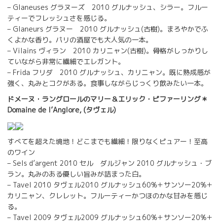
– Glaneuses グラヌーズ 2010 グルナッシュ、シラー。フルー
ティーでフレッシュさを感じる。
– Glaneurs グラヌー 2010 グルナッシュ(古樹)。まろやかでふ
くよかな香り。パリの酒屋でも大人気の一本。
– Vilains ヴィラン 2010 カリニャン(古樹)。骨格がしっかりし
ていながら非常に繊細でエレガント。
– Frida フリダ 2010 グルナッシュ、カリニャン。既に熟成感が
強く、丸みとコクがある。食事しながらじっくり飲みたい一本。
ドメーヌ・ラングロールのマリー＆エリック・ピファーリング＊
Domaine de l’Anglore, (タヴェル)
すべてを超えた境地！どこまでも繊細！限りなくピュアー！至高
のワイン
– Sels d’argent 2010 セル ダルジャン 2010 グルナッシュ・ブ
ラン。丸みのある優しい旨みが詰まった白。
– Tavel 2010 タヴェル2010 グルナッシュ60%＋サンソー20%＋
カリニャン、クレレット。フルーティーかつほのかな甘みを感じ
る。
– Tavel 2009 タヴェル2009 グルナッシュ60%＋サンソー20%＋