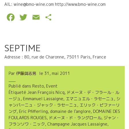
AIL: wine@bmo-wine.com http://www.bmo-wine.com
F
T
E
P
a
w
m
a
c
i
a
r
SEPTIME
e
t
i
t
Adresse : 80, rue de Charonne, 75011 Paris, France
b
t
l
a
o
e
g
Par
伊藤與志男
le
31, mai 2011
o
r
e
Publié dans
Resto
,
Event
k
r
Étiqueté
Jean François Nicq
,
ドメーヌ・デ・フラール・ル
ージュ
,
Emmanuel Lassaigne
,
エマニュエル・ラセーニュ
,
シ
ャンパーニュ・ジャック・ラセーニュ
,
エリック・ピファーリ
ング
,
Eric Pfifferling
,
domaine de l'anglore
,
DOMAINE DES
FOULARDS ROUGES
,
ドメーヌ・ド・ラングロール
,
ジャン・
フランソワ・ニック
,
Champagne Jacques Lassaigne
,