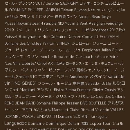
Jerome SAURIGNY
コルビエー
セ・ル・プランタン2017
ロマネ・コンチ
ル
DOMAINE PHILIPPE JAMBON
Taiwan Buvons Nature
カーヴ・フジキ
ＳＴＣツアー
自然派ワイン
カベルネ フラン
Nicolas Réau
Tokyo
vendange
Musashikoyama
Jean-Francois NIQ
Moulin à Vent
Assignan
2019
ドメーヌ・エリック・カム
リショーム ロゼ
Vendanges 2017
Bois
Biodynamie
Nice
Domaine Damien Coquelet
Eric KAMM
Moisset
コート・
Domaine des Griottes
Yakitori SHINORI
ジェローム・ソリーニ
デュ・ピ
ドメーヌ・デ・フラール・ルージュ
Perpignan
Julien Guillot
Le Repaire de Cartouche
オリヴィエ・クザン
Lyon
Alsace Foire
Oriol ARTIGAS
"Les Vins Libérés"
ローランス・エ・レミ・デュフェートル
マルク・ぺノ
エリック・ピファーリング
萬谷シェフ
ル・クロ・デ・ジ
スペイン
salon de
Groupe STC
エスポア・ツアー
Andalousie
ャール
ルシヨ
vin ''INDIGENES''
フラール・ルージュ
鹿児島
Salvador Batlle
ン
アンジェ
Chef Mantani
Domaine Olivier Cousin
Bistro Simba
アク
ドメーヌ・クリストフ・パカレ
Le Clos des Grillons
セル・プリュファー
アルザス
RENE JEAN DARD
Domaine Philippe Tessier
DIVE BOUTELLE
Valentin VALLES
ヤニック・アミロ
がんちゃん
Marcel et Claire Richaud
DOMAINE PASCAL SIMONUTTI
Domaine SEXTANT
Tarragona
Languedoc
Espoa Tour
Domaine Dominique Derain
ジョル
福岡