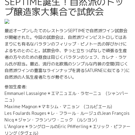
SEPTIME誕生！自然派のトッ
プ醸造家大集合で試飲会
最近オープンしたてのレストランSEPTIMEで自然派ワイン試飲会
が開催された。今回の試飲会は、自然派ワインビストロしてはあ
まりにも有名なバラタンのフィリップ・ピノトー氏の呼びかけに
よるものとのこと。試飲会中、ずっと立ちっぱなしで頑張る生産
者の方々のための昼食は同じくバラタンのシェフ、カレナ・ラケ
ル氏が担当。最近、流行の北欧風のシンプルな内装の空間(同じく
自然派ワインの豊富なラインナップを誇るSATURNEに似てる？)に
自然派の人気生産者たちが勢ぞろい。
参加生産者:
Emmanuel Lassaigne＊エマニュエル・ラセーニュ (シャンパー
ニュ)
Maxime Magnon＊マキシム・マニョン (コルビエール)
Les Foulards Rouges＊レ・フラール・ルージュのJean François
Nicq＊ジャン・フランソワ・ニック (ルシヨン)
L’Anglore＊ラングロールのEric Pfifferling＊エリック・ピファー
リング (タヴェル)