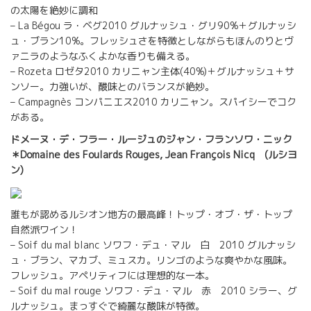
の太陽を絶妙に調和
– La Bégou ラ・ベグ2010 グルナッシュ・グリ90%＋グルナッシ
ュ・ブラン10%。フレッシュさを特徴としながらもほんのりとヴ
ァニラのようなふくよかな香りも備える。
– Rozeta ロゼタ2010 カリニャン主体(40%)＋グルナッシュ＋サ
ンソー。力強いが、酸味とのバランスが絶妙。
– Campagnès コンパニエス2010 カリニャン。スパイシーでコク
がある。
ドメーヌ・デ・フラー・ルージュのジャン・フランソワ・ニック
＊Domaine des Foulards Rouges, Jean François Nicq (ルシヨ
ン)
誰もが認めるルシオン地方の最高峰！トップ・オブ・ザ・トップ
自然派ワイン！
– Soif du mal blanc ソワフ・デュ・マル 白 2010 グルナッシ
ュ・ブラン、マカブ、ミュスカ。リンゴのような爽やかな風味。
フレッシュ。アペリティフには理想的な一本。
– Soif du mal rouge ソワフ・デュ・マル 赤 2010 シラー、グ
ルナッシュ。まっすぐで綺麗な酸味が特徴。