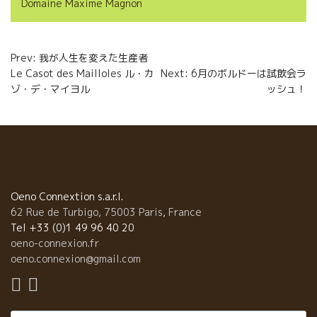
Domaine Maxime Magnon
Navigation
Prev: 我が人生を変えた生産者
Le Casot des Mailloles ル・カ
Next: 6月のボルドーは試飲会ラ
de
ゾ・デ・マイヨル
ッシュ！
l’article
Oeno Connextion s.a.r.l.
62 Rue de Turbigo, 75003 Paris, France
Tel +33 (0)1 49 96 40 20
oeno-connexion.fr
oeno.connexion@gmail.com