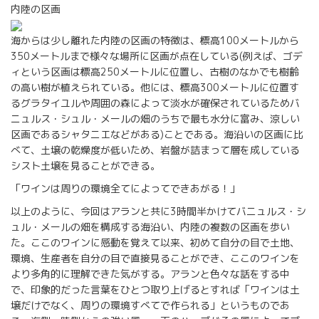
内陸の区画
海からは少し離れた内陸の区画の特徴は、標高100メートルから
350メートルまで様々な場所に区画が点在している(例えば、ゴデ
ィという区画は標高250メートルに位置し、古樹のなかでも樹齢
の高い樹が植えられている。他には、標高300メートルに位置す
るグラタイユルや周囲の森によって淡水が確保されているためバ
ニュルス・シュル・メールの畑のうちで最も水分に富み、涼しい
区画であるシャタニエなどがある)ことである。海沿いの区画に比
べて、土壌の乾燥度が低いため、岩盤が詰まって層を成している
シスト土壌を見ることができる。
「ワインは周りの環境全てによってできあがる！」
以上のように、今回はアランと共に3時間半かけてバニュルス・シ
ュル・メールの畑を構成する海沿い、内陸の複数の区画を歩い
た。ここのワインに感動を覚えて以来、初めて自分の目で土地、
環境、生産者を自分の目で直接見ることができ、ここのワインを
より多角的に理解できた気がする。アランと色々な話をする中
で、印象的だった言葉をひとつ取り上げるとすれば「ワインは土
壌だけでなく、周りの環境すべてで作られる」というものであ