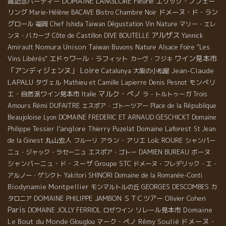
DOMAINE L'ANGLORE
歳記念パーティー
Fleurie
エリック・プフェー
リング
ドメーヌ・ド・ラン
Marie-Hélène BACAVE
Bistro Chambre Noir
グロール
福岡
Chef Ishida
Taiwan Dégustation Vin Nature
マリー・エレ
アルザス
ンヌ・バカーブ
Côte de Castillon
DIVE BOUTELLE
Yannick
Nomura Unison
Taiwan Buvons Nature
Amirault
Alsace Foire "Les
ワイン見本市
エドゥワール・ラフィット
Vins Libérés"
カーヴ・フジキ
Loire
「アンディジェンヌ」
Jean-Claude
Catalunya
大阪の小松屋
LAPALU
タヴェル
モンペリ
Mathieu et Camille Lapierre
Denis Pesnot
マルク・ぺノ
エ・自然派ワイン見本市
Italie
ラ・トルトゥーガ
Trois
Rémi DUFAITRE
Amours
エスポア・ゴトーツアー
Place de la République
Beaujoloise
Lyon
DOMAINE FREDERIC ET ARNAUD GESCHICKT
Domaine
l'anglore
Domaine Laforest
Philippe Tessier
Thierry Puzelat
St Jean
丸山宏人
アラン・アリエ
Loïc ROURE
de la Ginest
フルーリ
シャンパー
ボーヌ
ニュ・ジャック・ラセーニュ
エスポア・ゴトー
DAMIEN BUREAU
シャンパーニュ・ド・スーザ
Groupe STC
ドメーヌ・フレデリック・エ・
アルノー・ゲシクト
Yakitori SHINORI
Domaine de la Romanée-Conti
Biodynamie
Montpellier
GEORGES DESCOMBES
モンマルトルの丘
カ
DOMAINE PHILIPPE JAMBON
ＳＴＣツアー
Olivier Cohen
タロニア
Paris
リレール見本市
Domaine
DOMAINE JOLLY FERRIOL
ロゼワイン
ドメーヌ・
Le Bout du Monde
マーク・ペノ
Rémy Soulié
Glouglou