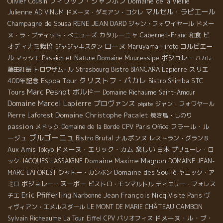
フィリップ・ジャンボン
Olivier Cousin
Domaine de la Vieille
マルセル・ラピエール
Julienne
AD VINUM
ドメーヌ・ダミアン・コクレ
Champagne de Sousa
RENE JEAN DARD
ジャン・フォワイヤール
ドメー
カタルーニャ
ビ
ヌ・ラ・プティット・べニューズ
Cabernet-Franc
和食
ローヌ
オディナミ栽培
コルビエー
ジャジャキスタン
Maruyama Hiroto
ル
Domaine Mouressipe
ボジョレー
マッシモ
Passion et Nature
パカレ
スリエ
藤田社長
トロワザム−ル
Strasbourg
Bistro BIANCARA
Lapierre
クリストフ・パカレ
Espoa Tour
400年記念
STC
Bistro Shimba
Marc Pesnot
ボルドー
Tours
Domaine Richaume
Saint-Amour
Domaine Marcel Lapierre
プロヴァンス
ジャン・フォワヤール
pépite
Domaine Christophe Pacalet
Pierre Laforest
焼き鳥・しのり
passion
フラール・ル
メドック
Domaine de la Borde
CPV Paris Office
ブルゴーニュ
ージュ
Bistro Brutal
ナルボンヌ
レストラン・グラン８
ドメーヌ・エリック・カム
楽しい
日本
Aux Amis Tokyo
プリューレ・ロ
Domaine Maxime Magnon
ック
JACQUES LASSAIGNE
DOMAINE JEAN-
Domaine des Soulié
MARC LAFOREST
シャトー・カンボン
ヤニック・ア
ボジョレー・ヌーボー
ミロ
ビストロ・モンマルトル
ティエリー・フォレス
Eric Pfifferling
Narbonne
Jean François Nicq
チエ
Visite Paris
ヴ
CHÂTEAU CAMBON
ィヴィアン・エメルスダール
LE MONT DE MARIE
ドメーヌ・ル・ブ・
Sylvain Richeaume
La Tour Eiffel
CPV パリオフィス