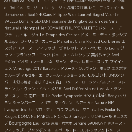
コート・デュ・ピ
Eric KAMM
Montmartre
des Vins de Loire
Le Grau
収穫2017年
du Roi
ドメーヌ・ダニエル・サージュ
レミ・デュフェイトル
Domaine des Soulié 400ans
Laurent Bagnol
Valentin
Philippe Wies
VALLES
domaine de l'anglore
Salon des Vins
Domaine SEXTANT
Naturels Montpellier
ドメーヌ・デ・
DOMAINE PHILIPPE VALETTE
フラール・ルージュ
Le Temps des Cerises
ドメーヌ・デュ・ポッシブ
ル
Corbieres
エ
Japon
フィリップ・カリーユ
Marcel et Claire Richaud
スポア
ドメーヌ・フィリップ・ヴァレット
ジ
マス・ぺリセール
Leonis
ャン・フランソワ・ニック
ドメーヌ・ムレシップ
萬谷シェフ
Axel
ビオジョレーヌ
レミー・スリエ
プイイヒ
Prüfer
ルネ・ジャン・ダール
ュメ
Vendange 2017
エスポア
Barcelona
ドメーヌ・シルヴァン・ボック
モルゴン村
グループ
STC
BMOメン
マルセル・エ・クレール・リショー
バー
お好み焼き・きじ「さんて寛」
ドメーヌ・ローラン・バルツ
イースト
ル・ヴァン・ドゥ・メザミ
vin nature
ル・タン・
ライン
Axel Prϋfer
Beaujolais
南ローヌ
デ・スリーズ
Symphonie
Banyuls
La Pioche
リ
シャンパーニュ
ヨン
オザミ・デ・ヴァン ツアー
Vin Nature BIM
Languedoc
ル・グロ・デュ・ロワ
マキシム・マニョン
Les Foulards
DOMAINE MARCEL RICHAUD
Rouges
Tarragona
サンタムール
ミュスカ
Bourgogne
Jerome SAURIGNY
ドメーヌ・
デ
Eau Forte
東京・六本木
フィリップ・ジャンボン
ドメーヌ・
ル・ルペール・ド・カルトゥッシュ