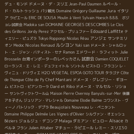
デュ・モンド
ドメーヌ・デ・スリエ
ルペール・
Jean-Paul Daumen
Jura
ド・カルトゥッシュ
Domaine Grégory Guillaume
イタリ
パリ観光
ア
ラピエール
ERIC DE SOUSA
Moulin à Vent
Sylvain Hoesch
B.B.B. ボジ
DOMAINE GEORGES DESCOMBES
Le Clos
ョレ試飲会
Madoka san
Edouard Laffitte
des Grillons
Jordy Perez
アクセル・プリュファー
テ
アンジェ
サンテミリ
ィエリー・ピュズラ
Tokyo Roppongi
Nicolas Réau
ルシヨン
オン
Nicolas Renaud
Medoc
Yuki san
ドメーヌ・シャルロッ
エドワード・ラフィット
Julie
ト・エ・ジャン・バティスト・セナ
Ramon
試飲会
Brosselin
台湾インポーターのレベッカさん
Damien COQUELET
ローランス・エ・レミ・デュフェイトル
ソントル
ビストロ・フラコン
レ・
H2O VEGETAL
ヴィニュ・ドリヴィエ
ESPOA GOTO TOUR
タラゴナ
Côte
Chef Mantani
ドメーヌ・グレゴリー・ギヨー
de Thongue
Côte de Py
Dard et Ribo
ム
ドメーヌ・マルセル・リショ
ビストロ・ビアンカーラ
ー
サントヴィクトワール山
Maison Pierre Overnoy
Banyuls-sur-Mer
後藤
アキ子さん
ジュリアン・マレシャル
Domaine Elodie Balme
コワンスト・ヴ
Beaujolais Nouveau
ィーノ
パトリック・デプラ
レ・ぺニタント
Domaine Philippe Delmée
Les Vignes d'Olivier
シルヴァン・オエッシュ
Alsace
ジョルジュ・デコンブ
Malaga
ダミアン・ビュロー
Béziers
カ
Julien Altaber
マチュー・ラピエール
レミー・スリエ50
ベルネ フラン