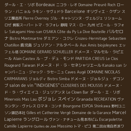
Bordeaux
ダール・エ・リボ
ロー
ニコラ・レオ
Domaine Prieuré Roch
Barcelone
ラン・バニョル
オリヴィエ・クザン
ラモン・サヴェドラ
ス
リエ醸造所
Pierre Overnoy
ジル・キャトリンヌ・ヴェルジェ
リショーム
九州
ロゼ
質販スーパー
トマ・ラフォレ
静岡
マス・ロー
ピエール・ラフォ
バルセロ
OSAKA
Côte du Py
レ
Sakagami Hino-san
La Dive Bouteille
ナ
ダミアン・コクレ
Sebastien
Bistro Montmartre
Crozes-Hermitage
Chatillon
鹿児島
ジュリアン・アルタベール
Aux Amis
biojoleynes
エッ
DOMAINE GERARD SCHUELLER
ドメーヌ・マルセル・ラピエ
フェル塔
ール
ル・ブ・デュ・モンド
PARTIDA CREUS
Alain Castex
Le Clos
Taiwan
ドメーヌ・ド・ラ・セネシャリエール
Rougeard
Kanako san
シ
Caves Augé
DOMAINE NICOLAS
ャンパ－ニュ・ジャック・ラセ－ニュ
CARMARANS
ドメーヌ・ジョルジュ・デコン
ジョルディ
Bistro Simba
salon de vin ''INDIGENES''
ブ
ドメーヌ・
CLOSERIES DES MOUSSIS
ド・ラ・ヴィエイユ・ジュリアンヌ
ダール・エ・リボ
Le Clown Bar
ボジョレ
スペイン
Mas Lau
Granada
Minervois
RECREATION
ヴァ
Bourgone
ランタン・ヴァレス
ロマネ・コンチ
ESPOA Shinkawa
野村ユニ
Marcel
ソン諏訪本社
Gilles et Catherine Vergé
Domaine de la Garance
Lapierre
ラングロール
Escarpolette
ヴァン・ナチュール見本市ビム
Massimo
Camille Lapierre
トマ・ピコ
第二回台湾自然派ワ
Quilles de Joie