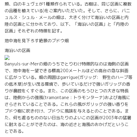
類、白のキュヴェが1種類作られている。古樹は、同じ区画に複数
の品種を植えている)をご案内いただいた。そして、さらに、バニ
ュルス・シュル・メールの畑は、大きく分けて海沿いの区画と内
陸の区画とに分かれており、以下、「海沿いの区画」と「内陸の
区画」それぞれの特徴を記す。
地中海を見下ろす絶景のブドウ畑
海沿いの区画
Banyuls-sur-Merの畑のうちでとりわけ特徴的なのは海側の区画
で、地中海を一望できる標高200メートルほどの高台の急な斜面
に広がっている。畑の周囲はgarrigue(ガリッグ: 野生のハーブ等
の低木草)が生い茂る環境で、歩いているだけで強いガリッグの香
りが鼻腔をくすぐる。また、この区画のもうひとつの大きな特長
は、陸側からの強風(tramontane : トラモンターナ)および海風に
さらされていることである。これらの風がガリッグの強い香りを
ブドウ樹に吹き付け、ブドウに風味を与えるとのことである。ま
た、何も遮るもののない日当たりのよいこの区画が2003年の猛暑
に耐えることができたのは、海の近さと海風のおかげだというこ
とである。