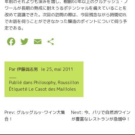
年前のそれよりも深みを増し、樹齢60年以上のグルナッシュ・ノ
ワールが長期の熟成に耐えうるポテンシャルを備えていることを
改めて認識できた。次回の訪問の際は、今回残念ながら時間切れ
でお話を伺うことができなかった醸造のポイントについて伺う予
定である。
F
T
E
P
a
w
m
a
c
i
a
r
Par
伊藤與志男
le
25, mai 2011
e
t
i
t
Publié dans
Philosophy
,
Roussillon
b
t
l
a
Étiqueté
Le Casot des Mailloles
o
e
g
o
r
e
Navigation
Prev: グルッグルッ･ワイン大集
Next: 今、パリで自然派ワイン
k
r
合！
が豊富なレストランが急増中！
de
l’article