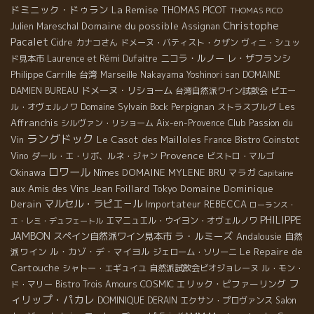
ドミニック・ドゥラン
La Remise
THOMAS PICOT
THOMAS PICO
Christophe
Domaine du possible
Julien Mareschal
Assignan
Pacalet
Cidre
カナコさん
ドメーヌ・バティスト・クザン
ヴィニ・シュッ
ニコラ・ルノー
レ・ザフランシ
ド見本市
Laurence et Rémi Dufaitre
Philippe Carrille
台湾
Marseille
Nakayama Yoshinori san
DOMAINE
ドメーヌ・リショーム
DAMIEN BUREAU
台湾自然派ワイン試飲会
ピエー
Domaine Sylvain Bock
Perpignan
Les
ル・オヴェルノワ
ストラスブルグ
Affranchis
Club Passion du
シルヴァン・リショーム
Aix-en-Provence
ラングドック
Vin
Le Casot des Mailloles
Bistro Coinstot
France
Provence
Vino
ダール・エ・リボ、ルネ・ジャン
ビストロ・マルゴ
ロワール
Okinawa
DOMAINE MYLENE BRU
マラガ
Nîmes
Capitaine
aux Amis des Vins
Jean Foillard
Tokyo
Domaine Dominique
マルセル・ラピエ－ル
Derain
Importateur REBECCA
ローランス・
PHILIPPE
エマニュエル・ウイヨン・オヴェルノワ
エ・レミ・デュフェートル
JAMBON
ラ・ルミーズ
スペイン自然派ワイン見本市
Andalousie
自然
Le Repaire de
派ワイン
ル・カゾ・デ・マイヨル
ジェローム・ソリーニ
Cartouche
シャトー・エギュイユ
自然派試飲会ビオジョレーヌ
ル・モン・
フ
COSMIC
エリック・ピファーリング
ド・マリー
Bistro Trois Amours
ィリップ・パカレ
DOMINIQUE DERAIN
エクサン・プロヴァンス
Salon