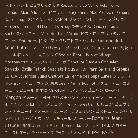
ドル・バン
レピュブリック広場
Restaurant Le Verre Volé
Herve
Alain Allier
Kagoshima
Souhaut
ラ・ピオッシュ
Mas Pellisser
Domaine
ジャン・クロード・ラパリュ
DOMAINE ERIC KAMM
Daniel Sage
Angers
ラモンさん
Emmanuel Houillon Overnoy
Domaine Laurent
スヴィニャルグ
Le Bout du Monde
ビストロ・ブリュタル
ニー
Barth
Domaine de la
ス
ドメーヌ・クリストフ・パカレ
Les Pénitentes
Dégustation
Sénèchalière
大阪
パルティーダ・クレウス
エ
マコン
スカルポレット
コスミック
Côte de Brouilly
Nice
Village
Domaine Damien Coquelet
Montpeyroux
エリック・ド・スーザ
Roussillon
Salvador Batlle
Patrick Desplats
Groupe
Yann Bertrand
ESPOA
クラブ・パ
Louforosé
Jules Chauvet
La Ferme des Sept Lunes
ッション・デュ・ヴァン
東京
Jean-Pierre Robinot
マチュー・エ・カミ
Oriol ARTIGAS
地中海
ペルピニャン
ーユ・ラピエール
セーヌ河
Morgon
ドメーヌ・ヨヨ
セバスチャン・シャティヨン
コート・ド・ブ
モルゴン
ルイイ
ル・クロ・デ・グリヨン
ビュヴォ
Thierry Forestier
ン・ナチュール
ビストロ・シンバ
モ
ドメーヌ・ミレーヌ・ブリュ
シノン
Domaine Jean-
ンペリエ
シャブリ
ヴァン・ナチュール
フルーリー
Claude Lapalu
Brouilly
Vivien Hemelsdael
シェフ・ロドルフ
カミー
PHILIPPE PACALET
ユ・ラピエール
シャトー・プピーユ
ユキさん