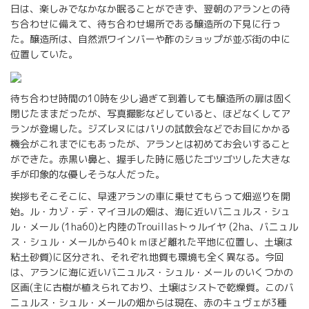
日は、楽しみでなかなか眠ることができず、翌朝のアランとの待
ち合わせに備えて、待ち合わせ場所である醸造所の下見に行っ
た。醸造所は、自然派ワインバーや酢のショップが並ぶ街の中に
位置していた。
待ち合わせ時間の10時を少し過ぎて到着しても醸造所の扉は固く
閉じたままだったが、写真撮影などしていると、ほどなくしてア
ランが登場した。ジズレヌにはパリの試飲会などでお目にかかる
機会がこれまでにもあったが、アランとは初めてお会いすること
ができた。赤黒い鼻と、握手した時に感じたゴツゴツした大きな
手が印象的な優しそうな人だった。
挨拶もそこそこに、早速アランの車に乗せてもらって畑巡りを開
始。ル・カゾ・デ・マイヨルの畑は、海に近いバニュルス・シュ
ル・メール (1ha60)と内陸のTrouillasトゥルイヤ (2ha、バニュル
ス・シュル・メールから40ｋｍほど離れた平地に位置し、土壌は
粘土砂質)に区分され、それぞれ地質も環境も全く異なる。今回
は、アランに海に近いバニュルス・シュル・メール のいくつかの
区画(主に古樹が植えられており、土壌はシストで乾燥質。このバ
ニュルス・シュル・メールの畑からは現在、赤のキュヴェが3種