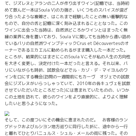
て、ジズレヌとアランの二人が作り出すワイン(記憶では、当時初
めて飲んだ一本はSoula V)の力強さ、いくつものスパイスが混ざ
り合ったような複雑さ、はこれまで経験したことの無い衝撃的な
もので、自分の舌と記憶に深く刻み込まれることとなった。この
ワインに出会った当時は、自然派どころかワインとはまったく無
縁の業界に身を置いており、Soula Vに関しても当時から通い詰め
ているパリの自然派ワインブティックCrus et Découvertesのオ
ーナーであるミカエルに勧められるがまま購入した一本だった。
ところが、結果的にはまさにこのSoula Vこそが私の人生の方向性
を大きく変更し、決定付けた一本だったと言える。それ以来、パ
リにいながらも時折、試飲会などでル・カゾ・デ・マイヨルのワ
インを口にする機会(訪問の一週間前にもカーヴ オジェでの試飲
会にジズレヌがいらっしゃっていて、2010年の各キュヴェを試飲
させていただいたところだった)には恵まれていたものの、いつか
この土地を訪れて、彼らのワインをより直接的に、よりよく理解
したいと思うようになった。
そして、この度ついにその機会に恵まれたのだ。 お客様のラン
グドックおよびルシヨン地方巡りに同行した折に、途中から一行
と離れてひとりバニュルス・シュル・メールの街に残った。その