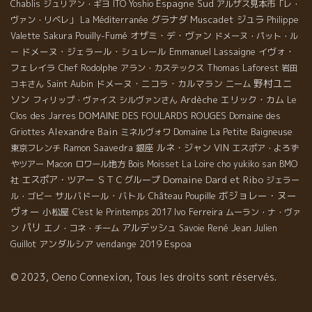
Espagne Sud
Chablis
ジュリアン・ギヨ
ITO Yoshio
アルザス見本市「レ・
グラナダ
Muscadet
ジュラ
ヴァン・リベレ」
La Méditerranée
Philippe
Pouilly-Fumé
オザミ・デ・ヴァン
Valette
Sakura
ドメーヌ・パット・ル
ドメーヌ・ジェラール・シュレール
Emmanuel Lassaigne
イヴォ・
ー
フェレイラ
Chef Rodolphe
アラン・カステックス
Thomas Laforest
岩田
野村ユニ
ドメーヌ・ニコラ・カルマラン
コキさん
Saint Aubin
ニーム
ソン
Ardèche
エリック・カム
フィリップ・ヴァイス
シルヴァンさん
Le
DOMAINE DES FOULARDS ROUGES
Clos des Jarres
Domaine des
Alexandre Bain
Griottes
ミネルヴォワ
Domaine La Petite Baigneuse
銀座
ルネ・ジャン
VIN
東京フレンチ
Ramon Saavedra
エスポア・よろず
やツアー
Macon
ロワール地方
Bois Moisset
La Loire
cho yukiko san
BMO
Domaine Dard et Ribo
エスポア・ツアー
ＳＴＣグループ
社
ジェラー
ボジョレー・ヌー
サルバドール・バトル
ル・ゴビー
Château Poupille
ヴォー
小松屋
Ivo Ferreira
C'est le Printemps 2017
ムーラン・ナ・ヴァ
パリ
アルデッシュ
René Jean
ン
エノ・コネ・チーム
Savoie
Julien
アンダルシア
vendange 2019
Espoa
Guillot
© 2023, Oeno Connexion, Tous les droits sont réservés.