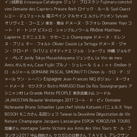
Catalogne
ジュリ・ブロスラン
イン試飲会
Fujimaru
coinstot
Estezargue
ロイック・ルール
Sud-Ouest
vino
Domaine des Capriers
Prieure Roch
南スペイン
マルセイユ
レミー・デュフェートル
ルクレアシオン
Sylvain
オリヴィエ・コーエン
ドメーヌ・ラフォレ
Domaine Yoyo
コ
東京・鴬谷
Rhône
ート・ド・トング
Mathieu
ビストロ・シャンブルノワール
Lapierre
エマニュエル・ラセーニュ
Champagne
ドメーヌ・ミレン
ヌ・ブリュ
Olivier Cousin
ドメーヌ・ジャ
オー・フォルト
La Tortuga
ン・クロード・ラパリュ
沖縄
ビオディナミ
ジュル・ショーヴェ
ジョルデ
Le Vin de mes
ィ・ペレズ
Jordy
Tokyo Musashikoyama
ジュンさん
Amis
ブルノ・シュレール
Ｓａｉｎｔ-Emilion
がんちゃん
Cave Fujiki
ク
DOMAINE PASCAL SIMONUTTI
ロ・ルジャール
Chinon
ル・クロ・デ・ジ
Espagne
ャール
サン・トーバン
Jean-Francois NIQ
ボジョレ・ヌーヴォ
Souvignargues
ー
ドメーヌ・セクスタン
Bistro MARUGO
Elian Da Ros
ア
PEOPLE
シニャン村
La Grande Motte
東京武蔵小山
シードル
Beaune
Domaine
JAJAKISTAN
Vendanges 2017
コート・ド・ピィ
Richeaume
Bruno Schueller
Lyon chef Ishida Katsumi
バニュルス
Yoyo
石田シェフ
BISSOH
モニカさん
Taiwan la Deuxième Dégustation de Vin
Champagne Jacques Lassaigne
Nature
ESPOA YOROZUYA TOURS
加藤さん
montagne Sainte Victoire
aux Amis des Vins Tours
セ・ル・プ
ＴＡＶＥＬ
アレクサン
ランタン2017
中山良則さん
サカガミの日野さん