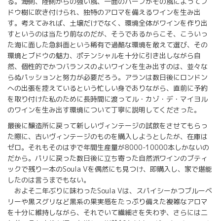
る。海側、陸側からの強い風、一面のハーブがその風によってブ
ドウ樹に吹き付けられ、独特のアロマを備えるワインを生み出
す。考えてみれば、土壌だけでなく、環境全体がワインを作り出
すというのは当たり前なのだが、そうであるからこそ、こういっ
た海に面した急斜面という稀有で過酷な環境を敢えて選び、その
環境とブドウの魅力、ポテンシャルを十分に引き出しながら自
然、個性的でかつバランスのよいワインを生み出すのは、並々な
らぬパッションと努力が必要だろう。アランは数日後にロンドン
への出張を控えているという忙しい身でありながら、直前に予約
を取り付けた私のために長時間に渡ってル・カゾ・デ・マイヨル
のワインを生み出す環境について丁寧に説明してくださった。
最後に醸造所に戻って新しいヴィンテージの試飲をさせてもらっ
た際に、古いヴィンテージのものを購入しようとしたが、在庫は
ゼロ。それもそのはずで年間生産量が8000-10000本しかないの
だから。パリに戻った数日後に立ち寄った自然派ワインのブティ
ックで残り一本のSoula Vを偶然にも見つけ、即購入し、家で堪能
したのは言うまでもない。
およそ二年ぶりに味わったSoula Vは、スパイシーかつブルーベ
リーや黒スグリなど黒系の果実感をたっぷり備えた複雑なアロマ
を十分に維持しながら、それでいて繊細さを失わず、さらには二