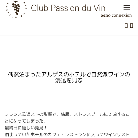
Skip
to
content
偶然泊まったアルザスのホテルで自然派ワインの
浸透を見る
フランス鉄道ストの影響で、結局、ストラスブールに３泊するこ
とになってしまった。
最終日に嬉しい発見！
泊まっていたホテルのカフェ・レストランに入ってワインリスト