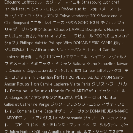
Edouard Laffitte
ル・カゾ・デ・マイヨル
Lyon chef
Strasbourg
Rhône sud
Ishida Katsumi
ドメーヌ・ド・
シェフ・ロドルフ
セーヌ河
ラ・ヴィエイユ・ジュリアンヌ
Tokyo
vendange 2019
Barcelona
Le
フィ
ニース
タヴェル
Clos Rougeard
ニコラ・レオ
ESPOA GOTO TOUR
リップ・ジャンボン
Jean-Claude LAPALU
Beaujolais Nouveau
マチュー・ラピエール
PEOPLE
サカガミの日野さん
Marseille
ミュスカデ
DOMAINE ERIC KAMM
シャブリ
Philippe Valette
Philippe Wies
野村ユニ
Les Affranchis
ソン諏訪本社
サン・トーバン
Mathieu et Camille
ロワール
Lapierre
焼き鳥・しのり
エマニュエル・ウイヨン・オヴェルノ
ドメーヌ・ドミニック・ドゥラン
Bruno Schueller
ワ
Sakura
Taiwan
la Deuxième Dégustation de Vin Nature
和食
La Tour Eiffel
ル・グロ・デ
Paris
Ｓａｉｎｔ-Emilion
H2O VEGETAL
ュ・ロワ
AD VINUM
Saint-
Roussillon
クリストフ・パカ
Amour
Camille Lapierre
Visite Paris
レ
Oriol ARTIGAS
Domaine Le Bout du Monde
ロイック・ルール
ボルドー
アンダルシア
丸山宏人
Chef Mantani
Vendanges 2017
ジャン・フランソワ・ニック
イヴォ・フェ
Gilles et Catherine Vergé
レイラ
オザミ・デ・ヴァン
Domaine Daniel Sage
DOMAINE JEAN-MARC
アルザス
ジュリ・ブロスラン
LAFOREST
リヨン
La Méditerranée
シャ
ドメーヌ・ミレンヌ・ブリュ
トー・プピーユ
ドメーヌ・シルヴァン・ボッ
Château Aiguilloux
Granada
ルネ・ジャン
エスポア
ク
Julien Guillot