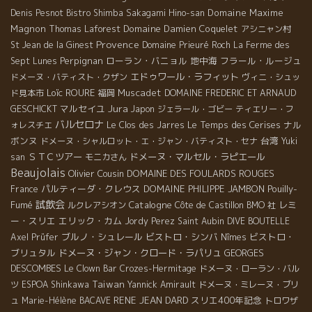
Domaine Maxime
Denis Pesnot
Bistro Shimba
Sakagami Hino-san
Magnon
Domaine Damien Coquelet
Thomas Laforest
アシニャン村
Provence
St Jean de la Ginest
Domaine Prieuré Roch
La Ferme des
Perpignan
ローラン・バニョル
地中海
フラール・ルージュ
Sept Lunes
エドゥワール・ラフィット
ドメーヌ・バティスト・クザン
ヴィニ・シュッ
Loïc ROURE
Muscadet
ド見本市
福岡
DOMAINE FREDERIC ET ARNAUD
Jura
マルセイユ
GESCHICKT
Japon
ジェラール・ゴビー
ティエリー・フ
バルセロナ
Le Temps des Cerises
ナル
ォレスチエ
Le Clos des Jarres
ボンヌ
台湾
ドメーヌ・シャルロット・エ・ジャン・バティスト・セナ
Yuki
ＳＴＣツアー
ドメーヌ・マルセル・ラピエール
san
モニカさん
Beaujolais
Olivier Cousin
DOMAINE DES FOULARDS ROUGES
パルティーダ・クレウス
DOMAINE PHILIPPE JAMBON
Pouilly-
France
試飲会
Fumé
Catalogne
レミ
ルクレアシオン
Côte de Castillon
BMO 社
ー・スリエ
エリック・カム
Jordy Perez
Saint Aubin
DIVE BOUTELLE
ブルノ・シュレール
ビストロ・シンバ
ビストロ・
Axel Prüfer
Nîmes
ブリュタル
ドメーヌ・ジャン・クロード・ラパリュ
GEORGES
DESCOMBES
Le Clown Bar
Crozes-Hermitage
ドメーヌ・ローラン・バル
Taiwan
ツ
ESPOA Shinkawa
Yannick Amirault
ドメーヌ・ミレーヌ・ブリ
RENE JEAN DARD
スリエ400年記念
ュ
Marie-Hélène BACAVE
トロワザ