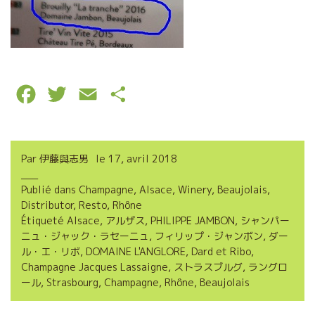
F
T
E
P
a
w
m
a
c
i
a
r
Par
伊藤與志男
le
17, avril 2018
e
t
i
t
Publié dans
Champagne
,
Alsace
,
Winery
,
Beaujolais
,
b
t
l
a
Distributor
,
Resto
,
Rhône
o
e
g
Étiqueté
Alsace
,
アルザス
,
PHILIPPE JAMBON
,
シャンパー
ニュ・ジャック・ラセーニュ
,
フィリップ・ジャンボン
,
ダー
o
r
e
ル・エ・リボ
,
DOMAINE L'ANGLORE
,
Dard et Ribo
,
Champagne Jacques Lassaigne
,
ストラスブルグ
,
ラングロ
k
r
ール
,
Strasbourg
,
Champagne
,
Rhône
,
Beaujolais