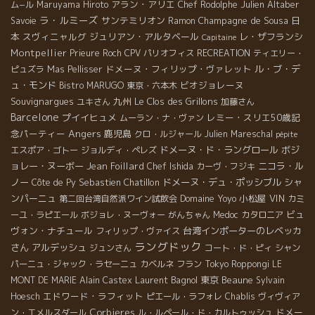
アラン・アリエ
Julien Altaber
ム−ル
Maruyama Hiroto
Chef Rodolphe
ラ・ルミーズ
サンテミリオン
Champagne de Sousa
日
Savoie
Ramon
本
スヴィニャルグ
ジュリアン・アルタベール
レ・ザフランシ
Capitaine
Montpellier
Prieure Roch
CPV パリオフィス
RECREATION
ティエリー・
ドメーヌ・フィリップ・ヴァレット
ル・ブ・デ
ピュズラ
Mas Pellisser
ュ・モンド
ビオジョレーヌ
Bistro MARUGO
東京・六本木
Souvignargues
九州
Le Clos des Grillons
ユキさん
加藤さん
Barcelone
プイイヒュメ
レミー・スリエ50歳記
ムーラン・ナ・ヴァン
Angers
念パーティー
鹿児島
クロ・ルジャール
Julien Mareschal
pépite
ドメーヌ・ド・ラングロール
ボジ
エスポア・ゴトー
ジョルディ・ペレズ
ョレー・ヌーボー
Jean Foillard
ニコラ・ル
Chef Ishida
カーヴ・フジキ
ノー
Sebastien Chatillon
ドメーヌ・デュ・ポッシブル
シャ
Côte de Py
ンパーニュ
Domaine Yoyo
小松屋
VIN
第二回台湾自然派ワイン試飲会
カミ
ビュ
ーユ・ラピエール
ボジョレ・ヌーヴォー
がんちゃん
Medoc
カタロニア
ヴォン・ナチュール
台湾インポーターのレベッカ
フィリップ・ヴァイス
ラングドック
さん
アルデッシュ
ジュンさん
コート・ド・ピィ
シャン
パーニュ・ジャック・ラセーニュ
カベルネ フラン
Tokyo Roppongi
LE
Laurent Bagnol
東京
Beaune
MONT DE MARIE
Alain Castex
Sylvain
エドワード・ラフィット
Hoesch
ピエール・ラフォレ
Chablis
ヴィヴィア
Corbieres
ドメー
ン・エメルスダール
ル・ルペール・ド・カルトゥッシュ