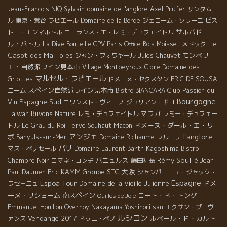
domaine de l'anglore
Jean-Francois NIQ
Sylvain
Axel Prϋfer
サンタムー
ル
東京・鴬谷
ラピエール
Domaine de la Borde
ジェローム・ソリーニ
ビス
サルバドー
トロ・モンマルトル
ローランス・エ・レミ・デュフェイトル
ル・バトル
Le
La Dive Bouteille
CPV Paris Office
Bois Moisset
メドック
Casot des Mailloles
モンペリ
ジャン・フォワヤール
Jules Chauvet
エ・自然派ワイン見本市
Village Montpeyroux
Cidre
Domaine des
マルセル・ラピエ－ル
Griottes
ドメーヌ・セクスタン
ERIC DE SOUSA
スペイン自然派ワイン見本市
Club Passion du
ニーム
Bistro BIANCARA
Bourgogne
Vin
Espagne Sud
コワンスト・ヴィーノ
ジュリアン・ギヨ
Taiwan Buvons Nature
マラガ
レミ・デュフェイトル
レミー・デュフェー
ドメーヌ・ダール・エ・リ
トル
Le Grau du Roi
Herve Souhaut
Macon
アンジェ
l'anglore
ボ
Domaine Richaume
Banyuls-sur-Mer
フルーリ
パリ
Kagoshima
マス・ぺリセール
Domaine Laurent Barth
Bistro
バニュルス
Rémy Soulié
Chambre Noir
ロマネ・コンチ
藤田社長
Jean-
大阪
Eric KAMM
Groupe STC
Paul Daumen
シャンパ－ニュ・ジャック・
Espagne
Espoa Tour
Domaine de la Vieille Julienne
ドメ
ラセ－ニュ
ーヌ・リショーム
南スペイン
コート・ド・トング
Quilles de Joie
Emmanuel Houillon Overnoy
Nakayama Yoshinori san
エクサン・プロヴ
ルシヨン
Vendange 2017
ルペール・ド・カルト
ァンス
ドゥニ・ペノ