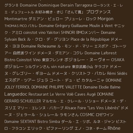
Domaine Dominique Derain
グラン８
Tarragona
ローランス・エ・レ
プロヴァンス
お好み焼き・きじ「さんて寛」
ミ・デュフェートル
Morgon
Montmartre
ダミアン・ビュロー
プリューレ・ロック
Domaine Grégory Guillaume
Moulin à Vent
ヤニッ
THOMAS PICO
パカレ
BMOメンバー
Domaine
ク・アミロ
coinstot vino
Yakitori SHINORI
Sylvain Bock
ル・クロ・デ・グリヨン
ドメー
Place de la République
ヌ・ヨヨ
Domaine Richeaume
ル・モン・ド・マリー
エスポア・ゴトーツ
自然派ワイン
Domaine Laforest
アー
ドメーヌ・ダミアン・コクレ
ボジョレー・ヌーヴォー
Bistro Coinstot Vino
OSAKA
東京フレンチ
ボジョレー
vin nature
ドメー
シルヴァンさん
東京武蔵小山
タラゴナ
ヌ・グレゴリー・ギヨーム
ドメーヌ・クリストフ・パカレ
Rémi Sédès
エスポア・ツアー
ジュラ
コート・デュ・ピ
カタルーニャ
DOMAINE
JOLLY FERRIOL
DOMAINE PHILIPPE VALETTE
Domaine Elodie Balme
Languedoc
Caves Augé
DOMAINE
Restaurant Le Verre Volé
GERARD SCHUELLER
ドメーヌ・デ・
マルセル・エ・クレール・リショー
スリエ
ドメ
マリー・エレンヌ・バカーブ
Alsace Foire "Les Vins Libérés"
ーヌ・ジェラール・シュレール
ラモンさん
COSMIC
ロゼワイン
Domaine SEXTANT
Bistro Simba
ダール・エ・リボ、ルネ・ジャン
ビスト
Rhône
エリック・ピファーリング
ロ・フラコン
エノ・コネ・チーム