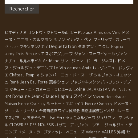
aux Amis des Vins
ドメ
ビオディナミ
サントヴィクトワール山
シードル
マルク・ぺノ
ーヌ・ニコラ・カルマラン
シノン
フィリップ・カリーユ
Dégustation
ダミアン・コクレ
Espoa
セ・ル・プランタン2017
エスポアグループ
Jordy
Trois Amours
ジャン・フォワイヤール
ヴァン・
Ardèche
ドメー
ナチュール見本市ビム
サン・ジャン・ド・ラ・ジネスト
ヌ・ジョルジュ・デコンブ
Le Vin de mes Amis
レ・ヴィニュ・ドリヴィ
シャンパーニュ・ド・スーザ
エ
Château Poupille
シルヴァン・オエッシ
René Jean
萬谷シェフ
ュ
Eau Forte
ジャジャキスタン
パトリック・デプ
Loire
ラ
マチュー・エ・カミーユ・ラピエール
JAJAKISTAN
Vin Nature
スペイン
Domaine Jean-Claude Lapalu
BIM
Vivien Hemelsdael
Maison Pierre Overnoy
シャトー・エギュイユ
Pierre Overnoy
ドメーヌ・
ダニエル・サージュ
台湾自然派ワイン試飲会
自然派試飲会ビオジョレーヌ
Ivo Ferreira
エスポア・よろずやツアー
ミネルヴォワ
ジュリアン・マレシャ
ジョルジュ・デ
ル
CLOSERIES DES MOUSSIS
オザミ・デ・ヴァン ツアー
コンブ
Valentin VALLES
沖縄
セ
ドメーヌ・ラ・プティット・べニューズ