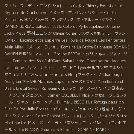
Le
ヌ・ル・ブ・デュ・モンド
シャトー・カンボン
Thierry Forestier
Repaire de Cartouche
ドメーヌ・マルセル・リショー
C'est le
Printemps 2017
ドメーヌ・フレデリック・エ・アルノー・ゲシクト
Salvador Batlle
Côte du Py
Beaujoloise
DAMIEN BUREAU
Domaine
野村ユニソン
Olivier Cohen
Jacky Preys
アルザス見本市「レ・ヴァン・
Escarpolette
リベレ」
Lapierre
Les Foulards Rouges
Les Pénitentes
Alain Allier
ドメーヌ・ラフォレ
Domaine La Petite Baigneuse
DOMAINE
Groupe ESPOA
イタリア
DAMIEN BUREAU
マス・ロー
ルネ・ジャン・ダ
Domaine des Soulié 400ans
Salon L'irréel
Champagne Jacques
ール
モルゴン村
Lassaigne
ヴァン・ナチュール
トマ・ピコ
Lyon
マキシム・
Jean François Nicq
マーク・ペノ
Champagne
マニョン
カナコさん
Mathieu Lapierre
Assignan
マッシモ
イーストライン
Yann Bertrand
ワイン見本市
Bistro Brutal
Sylvain Richeaume
エリック・ド・スーザ
「アンディジェンヌ」
Nice
Damien COQUELET
アクセル・プリュファ
ル・ヴァン・ドゥ・メザミ
passion
ー
Fujimaru
BISSOH
La Tortuga
Julie Brosselin
オリヴィ
Elian Da Ros
ピエール・オヴェルノワ
パリ観光
エ・クザン
Jean-Pierre Robinot
ジル・キャトリンヌ・ヴェルジェ
Bistro
ドメーヌ・ド・ラ・セネシャリエール
Mas Lau
コルビエ
Montmartre
ール
STC Tours
DOMAINE MARCEL
Bistro FLACON
Glouglou