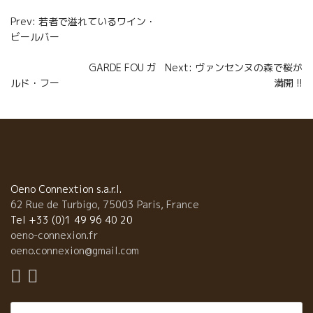
Navigation
Prev: 若者で溢れているワイン・
ビールバー
de
l’article
GARDE FOU ガ
Next: ヴァンセンヌの森で桜が
ルド・フー
満開 !!
Oeno Connextion s.a.r.l.
62 Rue de Turbigo, 75003 Paris, France
Tel +33 (0)1 49 96 40 20
oeno-connexion.fr
oeno.connexion@gmail.com
Rechercher :