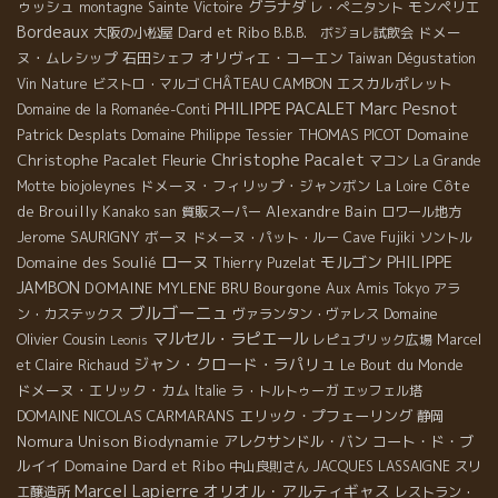
ゥッシュ
グラナダ
モンペリエ
montagne Sainte Victoire
レ・ぺニタント
Bordeaux
Dard et Ribo
ドメー
大阪の小松屋
B.B.B. ボジョレ試飲会
ヌ・ムレシップ
石田シェフ
オリヴィエ・コーエン
Taiwan Dégustation
CHÂTEAU CAMBON
エスカルポレット
Vin Nature
ビストロ・マルゴ
PHILIPPE PACALET
Marc Pesnot
Domaine de la Romanée-Conti
Domaine
Patrick Desplats
THOMAS PICOT
Domaine Philippe Tessier
Christophe Pacalet
Christophe Pacalet
Fleurie
マコン
La Grande
biojoleynes
ドメーヌ・フィリップ・ジャンボン
Côte
Motte
La Loire
de Brouilly
Alexandre Bain
Kanako san
質販スーパー
ロワール地方
Jerome SAURIGNY
ボーヌ
ドメーヌ・パット・ルー
Cave Fujiki
ソントル
ローヌ
モルゴン
PHILIPPE
Domaine des Soulié
Thierry Puzelat
JAMBON
DOMAINE MYLENE BRU
Bourgone
Aux Amis Tokyo
アラ
ブルゴーニュ
Domaine
ン・カステックス
ヴァランタン・ヴァレス
マルセル・ラピエール
Olivier Cousin
レピュブリック広場
Marcel
Leonis
ジャン・クロード・ラパリュ
Le Bout du Monde
et Claire Richaud
ドメーヌ・エリック・カム
Italie
ラ・トルトゥーガ
エッフェル塔
DOMAINE NICOLAS CARMARANS
エリック・プフェーリング
静岡
Nomura Unison
Biodynamie
アレクサンドル・バン
コート・ド・ブ
Domaine Dard et Ribo
ルイイ
中山良則さん
JACQUES LASSAIGNE
スリ
Marcel Lapierre
オリオル・アルティギャス
エ醸造所
レストラン・