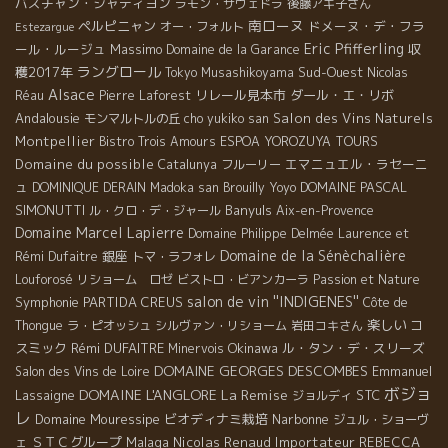
バスチャン・シャティヨン
ラモン・サヴェドラ
後藤アキ子さん
南ローヌ
ペルピニャン
ドメーヌ・デ・フラ
オー・フォルト
Estezargue
Eric Pfifferling
ール・ルージュ
Massimo
収
Domaine de la Garance
ラングロール
穫2017年
Sud-Ouest
Tokyo Musashikoyama
Nicolas
Alsace
リレール見本市
ダール・エ・リボ
Réau
Pierre Laforest
Andalousie
Salon des Vins Naturels
モンマルトルの丘
cho yukiko san
Montpellier
Bistro Trois Amours
ESPOA YOROZUYA TOURS
Domaine du possible
エマニュエル・ラセーニ
Catalunya
フルーリー
ュ
DOMAINE PASCAL
DOMINIQUE DERAIN
Madoka san
Brouilly
Yoyo
SIMONUTTI
Banyuls
ル・クロ・デ・ジャール
Aix-en-Provence
Domaine Marcel Lapierre
Domaine Philippe Delmée
Laurence et
Domaine de la Sénèchalière
銀座
Rémi Dufaitre
トマ・ラフォレ
Louforosé
リショーム ロゼ
ビストロ・ビアンカーラ
Passion et Nature
salon de vin ''INDIGENES''
Symphonie
PARTIDA CREUS
Côte de
楽しい
コ
Thongue
ラ・ピオッシュ
シルヴァン・リショーム
岩田コキさん
スミック
Rémi DUFAITRE
Okinawa
ル・タン・デ・スリーズ
Minervois
DOMAINE GEORGES DESCOMBES
Emmanuel
Salon des Vins de Loire
ボジョ
DOMAINE L'ANGLORE
La Remise
Lassaigne
STC
ジョルディ
レ
Domaine Mouressipe
ビオディナミ栽培
Narbonne
ジュル・ショーヴ
ＳＴＣグループ
Malaga
Nicolas Renaud
Importateur REBECCA
ェ