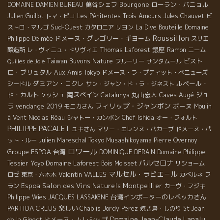
萬谷シェフ
Bourgone
ローラン・バニョル
DOMAINE DAMIEN BUREAU
Julien Guillot
トマ・ピコ
Les Pénitentes
Trois Amours
Jules Chauvet
ビ
Sud-Ouest
ストロ・マルゴ
カタロニア
リヨン
La Dive Bouteille
Domaine
Roussillon
ドメーヌ・グレゴリー・ギヨーム
Philippe Delmée
スリエ
銀座
醸造所
レ・ヴィニュ・ドリヴィエ
Thomas Laforest
Ramon
ニーム
Taiwan Buvons Nature
ビスト
フルーリー
サンタムール
Quilles de Joie
ロ・ブリュタル
Aux Amis Tokyo
ドメーヌ・ラ・プティット・べニューズ
ダミアン・コクレ
ルペール・
シードル
サン・ジャン・ド・ラ・ジネスト
ド・カルトゥッシュ
南スペイン
丸山宏人
Caves Augé
ジュ
Catalunya
フィリップ・ジャンボン
ラ
vendange 2019
ボーヌ
モニカさん
Moulin
à Vent
Nicolas Réau
シャトー・カンボン
Chef Ishida
オー・フォルト
PHILIPPE PACALET
ユキさん
マリー・エレンヌ・バカーブ
ドメーヌ・パ
ット・ルー
Julien Mareschal
Tokyo Musashikoyama
Pierre Overnoy
ロワール
Groupe ESPOA
台湾
DOMINIQUE DERAIN
Domaine Philippe
バルセロナ
Domaine Laforest
Tessier
Yoyo
Bois Moisset
リショーム
マルセル・ラピエ－ル
Valentin VALLES
ロゼ
東京・六本木
カベルネ フ
Espoa
Salon des Vins Naturels Montpellier
ラン
カーヴ・フジキ
台湾インポーターのレベッカさん
Philippe Wies
JACQUES LASSAIGNE
PARTIDA CREUS
楽しい
Chablis
Jordy Perez
焼き鳥・しのり
St Jean
Domaine Jean-Claude Lapalu
ドメーヌ・ムレシップ
de la Ginest