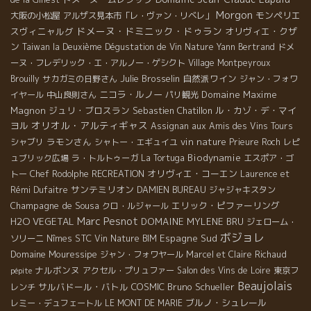
Morgon
モンペリエ
大阪の小松屋
アルザス見本市「レ・ヴァン・リベレ」
ドメーヌ・ドミニック・ドゥラン
スヴィニャルグ
オリヴィエ・クザ
ン
Taiwan la Deuxième Dégustation de Vin Nature
Yann Bertrand
ドメ
ーヌ・フレデリック・エ・アルノー・ゲシクト
Village Montpeyroux
Julie Brosselin
自然派ワイン
Brouilly
サカガミの日野さん
ジャン・フォワ
ニコラ・ルノー
Domaine Maxime
イヤール
中山良則さん
パリ観光
Magnon
ジュリ・ブロスラン
Sebastien Chatillon
ル・カゾ・デ・マイ
オリオル・アルティギャス
ヨル
Assignan
aux Amis des Vins Tours
ラモンさん
vin nature
シャブリ
シャトー・エギュイユ
Prieure Roch
レピ
Biodynamie
ュブリック広場
ラ・トルトゥーガ
La Tortuga
エスポア・ゴ
オリヴィエ・コーエン
トー
Chef Rodolphe
RECREATION
Laurence et
サンテミリオン
Rémi Dufaitre
DAMIEN BUREAU
ジャジャキスタン
Champagne de Sousa
エリック・ピファーリング
クロ・ルジャール
Marc Pesnot
H2O VEGETAL
DOMAINE MYLENE BRU
ジェローム・
ボジョレ
STC
Espagne Sud
ソリーニ
Nîmes
Vin Nature BIM
Domaine Mouressipe
ジャン・フォワヤール
Marcel et Claire Richaud
ナルボンヌ
アクセル・プリュファー
Salon des Vins de Loire
東京フ
pépite
Beaujolais
サルバドール・バトル
COSMIC
Bruno Schueller
レンチ
ブルノ・シュレール
レミー・デュフェートル
LE MONT DE MARIE