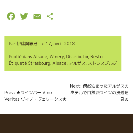
F
T
E
P
a
w
m
a
c
i
a
r
Par
伊藤與志男
le
17, avril 2018
e
t
i
t
Publié dans
Alsace
,
Winery
,
Distributor
,
Resto
b
t
l
a
Étiqueté
Strasbourg
,
Alsace
,
アルザス
,
ストラスブルグ
o
e
g
o
r
e
Navigation
Next: 偶然泊まったアルザスの
k
r
Prev: ★ワインバー Vino
ホテルで自然派ワインの浸透を
de
Veritas ヴィノ・ヴェリータス★
見る
l’article