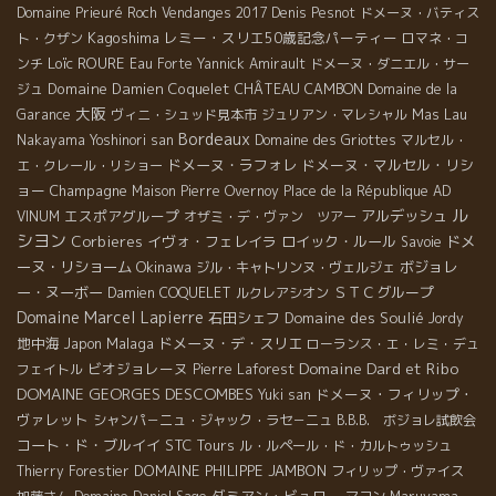
Domaine Prieuré Roch
Vendanges 2017
Denis Pesnot
ドメーヌ・バティス
Kagoshima
レミー・スリエ50歳記念パーティー
ト・クザン
ロマネ・コ
Loïc ROURE
ンチ
Eau Forte
Yannick Amirault
ドメーヌ・ダニエル・サー
Domaine Damien Coquelet
CHÂTEAU CAMBON
ジュ
Domaine de la
大阪
Mas Lau
Garance
ヴィニ・シュッド見本市
ジュリアン・マレシャル
Bordeaux
Nakayama Yoshinori san
Domaine des Griottes
マルセル・
ドメーヌ・ラフォレ
ドメーヌ・マルセル・リシ
エ・クレール・リショー
ョー
Champagne
Maison Pierre Overnoy
Place de la République
AD
ル
エスポアグループ
アルデッシュ
VINUM
オザミ・デ・ヴァン ツアー
シヨン
Corbieres
イヴォ・フェレイラ
ロイック・ルール
ドメ
Savoie
ーヌ・リショーム
Okinawa
ボジョレ
ジル・キャトリンヌ・ヴェルジェ
ー・ヌーボー
ＳＴＣグループ
Damien COQUELET
ルクレアシオン
Domaine Marcel Lapierre
石田シェフ
Domaine des Soulié
Jordy
地中海
Malaga
ドメーヌ・デ・スリエ
Japon
ローランス・エ・レミ・デュ
Domaine Dard et Ribo
ビオジョレーヌ
フェイトル
Pierre Laforest
DOMAINE GEORGES DESCOMBES
ドメーヌ・フィリップ・
Yuki san
ヴァレット
シャンパ－ニュ・ジャック・ラセ－ニュ
B.B.B. ボジョレ試飲会
コート・ド・ブルイイ
STC Tours
ル・ルペール・ド・カルトゥッシュ
DOMAINE PHILIPPE JAMBON
Thierry Forestier
フィリップ・ヴァイス