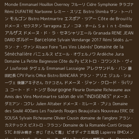
Monde
Symphonie
Emmanuel Houillon Overnoy
フルーリ
Cidre
タラゴナ
Rémi DUFAITRE
Narbonne
レミー・スリエ
Bistro Shimba
サン・トーバ
モルゴン
エスポア・ツアー
Côte de Brouilly
ン
Bistro Montmartre
Ｓａｉｎｔ-Emilion
ドメーヌ・セクスタン
Tarragona
エノ・コネ・チーム
アルザス
ドメーヌ・ド・ラ・セネシャリエール
Granada
RENE JEAN
ボルドー
Barcelone
DARD
Vendange 2017
Sylvain
Rémi Sédès
ムー
Domaine de la
ラン・ナ・ヴァン
Alsace Foire "Les Vins Libérés"
Sénèchalière
Jura
バニュルス
Ardèche
ピエール・オヴェルノワ
Côte du Py
ビストロ・コワンスト・ヴィ
Domaine La Petite Baigneuse
ノ
タヴェル
Emmanuel Lassaigne
アレクサンドル・バン
Louforosé
藤
アラン・アリエ
田社長
CPV Paris Office
Bistro BIANCARA
ジュル・ショ
ドメーヌ・ジャン・クロード・ラパリ
ーヴェ
後藤アキ子さん
カナコさん
Bourgogne
ュ
コート・ド・トング
Fleurie
Domaine Richeaume
aux
salon de vin ''INDIGENES''
Amis des Vins
Montmartre
ドメーヌ・
Julien Altaber
Domaine
ダミアン・コクレ
ドメーヌ・ミレーヌ・ブリュ
Beaujolais Nouveau
des Soulié 400ans
Les Foulards Rouges
ERIC DE
Olivier Cousin
domaine de l'anglore
SOUSA
Sylvain Richeaume
アラン・
Groupe
カステックス
ビストロ・フラコン
Domaine de la Romanée-Conti
STC
ビオディナミ栽培
BMOメン
お好み焼き・きじ「さんて寛」
Lapierre