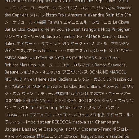
Christophe Pacalet
Provence
La Ferme des Sept Lunes
マチュ
ー・エ・カミーユ・ラピエール
フィリップ・カリーユ
ジュンさん
Domaine
Alexandre Bain
ビュヴォ
des Capriers
メドック
Bistro Trois Amours
ン・ナチュール
小松屋
Taiwan
エマニュエル・ラセーニュ
Le Clown
Rémy Soulié
Jean François Nicq
Perpignan
Bar
Le Clos Rougeard
Alsace
サントヴィクトワール山
Bistro Chambre Noir
Domaine Elodie
エドワード・ラフィット
VIN
マーク・ペノ
Balme
セ・ル・プランタン
エスポア
エスカルポレット
ＳＴＣツアー
2017
Mas Pellisser
セーヌ河
DOMAINE NICOLAS CARMARANS
ESPOA Shinkawa
Jean-Pierre
Massimo
ドメーヌ・ニコラ・カルマラン
Robinot
Ramon Saavedra
プロヴァンス
Beaune
DOMAINE MARCEL
シルヴァン・オエッシュ
RICHAUD
エリック・カム
Club Passion du
Vivien Hemelsdael
Béziers
Vin
Alain Allier
Le Clos des Grillons
ドメーヌ・エリッ
Yakitori SHINORI
ク・カム
ヴァン・ナチュール見本市ビム
BMO 社
エスポア・ゴトーツアー
GEORGES DESCOMBES
ジャン・フランソ
DOMAINE PHILIPPE VALETTE
フィリップ・パカレ
Eric Pfifferling
ワ・ニック
ITO Yoshio
エドゥワール・
エマニュエル・ウイヨン・オヴェルノワ
和食
THOMAS PICO
ラフィット
Importateur REBECCA
Champagne
Madoka san
Jacques Lassaigne
Catalogne
イタリア
ボジョレー
Cabernet-Franc
野村ユニソン
Aix-en-Provence
Côte de Thongue
C'est le Printemps