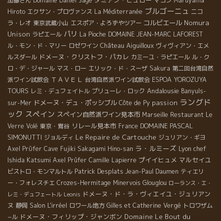
ダミアン・ビュロー
加藤さん
Domaine Daniel Sage
マコン
Maruyama
ブルゴーニュ
Hiroto
エクサン・プロヴァンス
La Méditerranée
ニコ
コルビエール
Nomura
ラ・レオ
東京武蔵小山
エスポア・よろずやツアー
パリ
Unison
ラピエール
La Pioche
DOMAINE JEAN-MARC LAFOREST
Château Aiguilloux
ル・モン・ド・マリー
ロゼワイン
ヴィヴィアン・エメ
ドメーヌ・クリストフ・パカレ
ルスダール
カミーユ・ラピエール
ル・ク
ロ・デ・ジャール
マス・ロー
エリック・ド・スーザ
Sakura
第二回台湾自然
ＴＡＶＥＬ
派ワイン試飲会
台湾自然派ワイン試飲会
ESPOA YOROZUYA
Andalousie
TOURS
レミ・デュフェイトル
プリューレ・ロック
Banyuls-
ラングド
ドメーヌ・デュ・ポッシブル
passion
sur-Mer
Côte de Py
ック
スペイン
スペイン自然派ワイン見本市
Marseille
Restaurant Le
リレール見本市
DOMAINE PASCAL
Verre Volé
東京・鴬谷
France
Le Repaire de Cartouche
SIMONUTTI
ジョルディ
ジュリアン・ギヨ
ラ・ルミーズ
Lyon chef
Axel Prϋfer
Cave Fujiki
Sakagami Hino-san
Ishida Katsumi
プイイヒュメ
マルセイユ
Axel Prüfer
Camille Lapierre
Patrick Desplats
ビストロ・モンマルトル
Jean-Paul Daumen
ティエリ
ー・フォレスチエ
Crozes-Hermitage
Minervois
Glouglou
ローランス・エ・
ドメーヌ・ド・ラ・ヴィエイユ・ジュリアン
レミ・デュフェートル
Leonis
ヌ
Salon L'irréel
静岡
ロワール地方
Gilles et Catherine Vergé
トロワザム
ドメーヌ・フィリップ・ジャンボン
Domaine Le Bout du
−ル