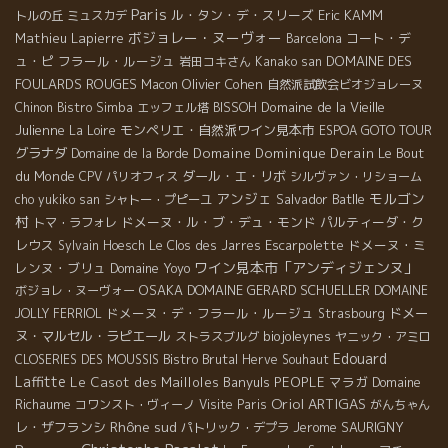
Paris
ル・タン・デ・スリーズ
Eric KAMM
トルの丘
ミュスカデ
ボジョレー・ヌーヴォー
Mathieu Lapierre
コート・デ
Barcelona
ュ・ピ
フラール・ルージュ
DOMAINE DES
岩田コキさん
Kanako san
FOULARDS ROUGES
Olivier Cohen
Macon
自然派試飲会ビオジョレーヌ
Domaine de la Vieille
Chinon
Bistro Simba
エッフェル塔
BISSOH
Julienne
モンペリエ・自然派ワイン見本市
La Loire
ESPOA GOTO TOUR
グラナダ
Domaine Dominique Derain
Le Bout
Domaine de la Borde
du Monde
ダール・エ・リボ
CPV パリオフィス
シルヴァン・リショーム
アンジェ
モルゴン
Salvador Batlle
cho yukiko san
シャトー・プピーユ
村
ドメーヌ・ル・ブ・デュ・モンド
パルティーダ・ク
トマ・ラフォレ
レウス
Escarpolette
ドメーヌ・ミ
Sylvain Hoesch
Le Clos des Jarres
ワイン見本市「アンディジェンヌ」
レンヌ・ブリュ
Domaine Yoyo
OSAKA
DOMAINE GERARD SCHUELLER
ボジョレ・ヌーヴォー
DOMAINE
ドメーヌ・デ・フラール・ルージュ
ドメー
JOLLY FERRIOL
Strasbourg
ヌ・マルセル・ラピエール
biojoleynes
ストラスブルグ
ヤニック・アミロ
Edouard
Bistro Brutal
CLOSERIES DES MOUSSIS
Herve Souhaut
Laffitte
Le Casot des Mailloles
Banyuls
PEOPLE
マラガ
Domaine
Oriol ARTIGAS
Richaume
コワンスト・ヴィーノ
Visite Paris
がんちゃん
Rhône sud
レ・ザフランシ
Jerome SAURIGNY
パトリック・デプラ