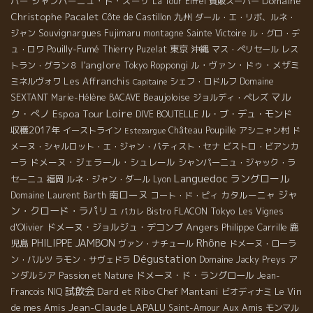
Domaine
バー
シャンパーニュ・ド・スーザ
La Tour Eiffel
質販スーパー
Christophe Pacalet
九州
Côte de Castillon
ダール・エ・リボ、ルネ・
Souvignargues
ジャン
Fujimaru
montagne Sainte Victoire
ル・グロ・デ
Pouilly-Fumé
東京
沖縄
ュ・ロワ
Thierry Puzelat
マス・ぺリセール
レス
l'anglore
ル・ヴァン・ドゥ・メザミ
トラン・グラン８
Tokyo Roppongi
Les Affranchis
ミネルヴォワ
シェフ・ロドルフ
Domaine
Capitaine
マル
Beaujoloise
SEXTANT
Marie-Hélène BACAVE
ジョルディ・ペレズ
Loire
ク・ぺノ
Espoa Tour
ル・ブ・デュ・モンド
DIVE BOUTELLE
収穫2017年
イーストライン
Château Poupille
アシニャン村
ド
Estezargue
メーヌ・シャルロット・エ・ジャン・バティスト・セナ
ビストロ・ビアンカ
ドメーヌ・ジェラール・シュレール
ーラ
シャンパーニュ・ジャック・ラ
Languedoc
ラングロール
セーニュ
福岡
ルネ・ジャン・ダール
Lyon
南ローヌ
ジャ
カタルーニャ
Domaine Laurent Barth
コート・ド・ピィ
ン・クロード・ラパリュ
Tokyo
Bistro FLACON
Les Vignes
パカレ
Angers
ドメーヌ・ジョルジュ・デコンブ
Philippe Carrille
鹿
d'Olivier
Rhône
PHILIPPE JAMBON
児島
ヴァン・ナチュール
ドメーヌ・ローラ
Dégustation
ア
ン・バルツ
ラモン・サヴェドラ
Domaine Jacky Preys
ンダルシア
ドメーヌ・ド・ラングロール
Passion et Nature
Jean-
試飲会
Dard et Ribo
Chef Mantani
Le Vin
Francois NIQ
ビオディナミ
Jean-Claude LAPALU
de mes Amis
Aux Amis
Saint-Amour
モンマル