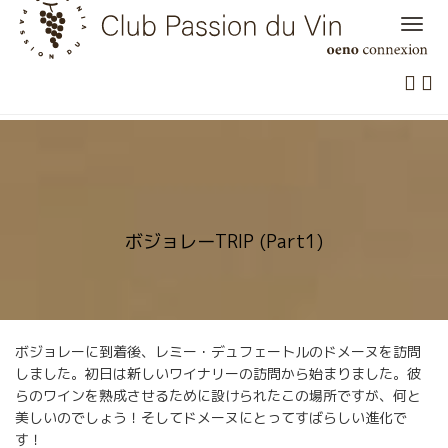
Skip
to
content
ボジョレーTRIP (Part1)
ボジョレーに到着後、レミー・デュフェートルのドメーヌを訪問
しました。初日は新しいワイナリーの訪問から始まりました。彼
らのワインを熟成させるために設けられたこの場所ですが、何と
美しいのでしょう！そしてドメーヌにとってすばらしい進化で
す！