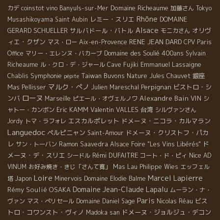
Domaine Richeaume
カデ
coinstot vino
Banyuls-sur-Mer
加藤さん
Tokyo
Rhône
レミー・スリエ
DOMAINE
Musashikoyama
Saint Aubin
Alsace
GERARD SCHUELLER
サルバドール・バトル
オリヴ
モニカさん
ィエ・クザン
RENE JEAN DARD
マス・ロー
Aix-en-Provence
CPV Paris
Domaine des Soulié 400ans
Office
マリー・エレンヌ・バカーブ
Sylvain
Emmanuel Lassaigne
Richeaume
ル・クロ・デ・ジャール
Cave Fujiki
Symphonie
Taiwan Buvons Nature
銀座
Chablis
Jules Chauvet
pépite
マルク・ぺノ
Perpignan
ビストロ・シ
Mas Pellisser
Julien Mareschal
ローヌ
ンバ
Alexandre Bain
VIN
Marseille
ピエール・オヴェルノワ
シ
Eric KAMM
Valentin VALLES
台湾
ャトー・カンボン
シルヴァンさん
エスカルポレット
ドメーヌ・ニコラ・カルマラン
Jordy
トマ・ラフォレ
Languedoc
ペルピニャン
ドメーヌ・クリストフ・パカ
Saint-Amour
レ
ド
サン・トーバン
Ramon Saavedra
Alsace Foire "Les Vins Libérés"
メーヌ・デ・スリエ
Rémi DUFAITRE
Nice
シードル
コート・ド・ピィ
AD
Mas Lau
VINUM
お好み焼き・きじ「さんて寛」
Philippe Wies
エッフェル
Loire
Marcel Lapierre
塔
Japon
Minervois
Domaine Elodie Balme
Domaine Jean-Claude Lapalu
Rémy Soulié
OSAKA
ムーラン・ナ・
Paris
ビス
ヴァン
マス・ぺリセール
Domaine Daniel Sage
Nicolas Réau
トロ・コワンスト・ヴィノ
ドメーヌ・ジョルジュ・デコン
Madoka san