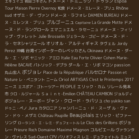
ドメーヌ・ドミニック・ドゥラン
Espoa
エギュイユ
岩田コキさん
Tour
Rhône
Maison Pierre Overnoy
和食
ドメーヌ・ミレーヌ・ブリュ
sud
オザミ・デ・ヴァン
ドメーヌ・ラフォレ
ドメー
DAMIEN BUREAU
ブルゴーニュ
ヌ・ミレンヌ・ブリュ
ドメ
La Grande Motte
Capitaine
ーヌ・ド・ラングロール
エマニュエル・ラセーニュ
ドメーヌ・フィリ
ップ・ヴァレット
Julie Brosselin
ドメーヌ・ド・
ジェラール・ゴビー
オリオル・アルティギャス
ラ・セネシャリエール
タヴェル
Jordy
沖縄
台湾インポーターのレベッカさん
Okinawa
ドメーヌ・ダー
Perez
ル・エ・リボ
Olivier Cohen
ヤニック・アミロ
Italie
Eau Forte
Marie-
ダール・エ・リボ
passion
Hélène BACAVE
パトリック・デプラ
マコン
ボジョレ
バルセロナ
丸山宏人
Place de la République
Passion et
Oriol ARTIGAS
Nature
レ・ぺニタント
ニーム
C'est le Printemps 2017
ニース
PEOPLE
エリック・カム
リレール見本
エスポア・ゴトーツアー
市
Ｓａｉｎｔ-Emilion
CHÂTEAU CAMBON
クロ・ルジャール
ジョルディ
ジャン・クロード・ラパリュ
ボジョレー・ヌーボー
cho yukiko san
Jura
シャンパーニュ・ド・スーザ
ル・ヴァ
ドゥニ・ペノ
カタロニア
Beaujolais
ン・ドゥ・メザミ
エリック・ピファー
Château Poupille
リング
Le Clos des Grillons
ボジョ
ローランス・エ・レミ・デュフェートル
レー
Domaine Maxime Magnon
コルビエール
Prieure Roch
ヴァランタ
Sud-Ouest
ン・ヴァレス
CPV パリオフィス
レミ・デュフェイトル
ミュス