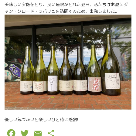
美味しい夕飯をとり、良い睡眠がとれた翌日、私たちはお昼にジ
ャン・クロード・ラパリュを訪問するため、出発しました。
優しい気づかいと楽しいひと時に感謝!
F
T
E
P