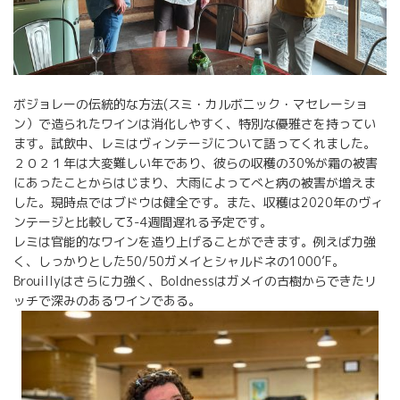
ボジョレーの伝統的な方法(スミ・カルボニック・マセレーショ
ン）で造られたワインは消化しやすく、特別な優雅さを持ってい
ます。試飲中、レミはヴィンテージについて語ってくれました。
２０２１年は大変難しい年であり、彼らの収穫の30%が霜の被害
にあったことからはじまり、大雨によってべと病の被害が増えま
した。現時点ではブドウは健全です。また、収穫は2020年のヴィ
ンテージと比較して3-4週間遅れる予定です。
レミは官能的なワインを造り上げることができます。例えば力強
く、しっかりとした50/50ガメイとシャルドネの1000’F。
Brouillyはさらに力強く、Boldnessはガメイの古樹からできたリ
ッチで深みのあるワインである。