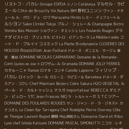
リストフ・パカレ
マルセル・ラピ
Groupe ESPOA
シノン
Catalunya
エ－ル
野村ユニソン
Côte de Brouilly
Vin Nature BIM
ヴァン・ナチ
ュール
ル・グロ・デュ・ロワ
Maruyama Hiroto
レミー・デュフェートル
ルシヨン
Salon L'irréel
Tokyo
ブルノ・シュレール
Champagne
Bistro
グラ
Shimba
Bois Moisset
シルヴァン・オエッシュ
Les Foulards Rouges
ナダ
ビストロ・ブリュタル
コ
ビストロ・ビアンカーラ
La Méditerranée
ート・ド・ブルイイ
コスミック
Biodynamie
La Pioche
CLOSERIES DES
Roussillon
Jean Foillard
MOUSSIS
ドメーヌ・ダニエル・サージュ
東
DOMAINE NICOLAS CARMARANS
京・鴬谷
Domaine de la Romanée-
Granada
Conti
トロワザム−ル
DOMAINE JOLLY FERRIOL
Quilles de Joie
フィリップ・
カタルーニャ
Ramon
ロマネ・コンチ
Camille Lapierre
パカレ
ロイック・ルール
カミーユ・ラピエール
Barcelona
ドメーヌ・ダ
Chef Mantani
H2O VEGETAL
ル
ミアン・コクレ
Béziers
Cidre
Sakura
ペール・ド・カルトゥッシュ
マラガ
Importateur REBECCA
ダミア
ン・ビュロー
STC
ＳＴＣツアー
Jean-Francois NIQ
ラ・トルトゥーガ
DOMAINE DES FOULARDS ROUGES
サン・ジャン・ド・ラ・ジネスト
カ
ナコさん
Le Clown Bar
Tarragona
Chef Rodolphe
Pierre Overnoy
Côte
Domaine Dard et Ribo
Laurent Bagnol
de Thongue
静岡
中山良則さん
Lyon chef Ishida Katsumi
DOMAINE PASCAL SIMONUTTI
ニコラ・レオ