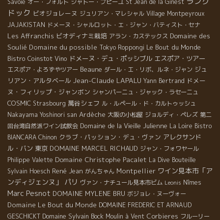
ラング
Savoie
オー・フォルト
シャトー・プピーユ
St Jean de la Ginest
ドック
ビオジョレーヌ
ジュリアン・マレシャル
Village Montpeyroux
JAJAKISTAN
ドメーヌ・シャルロット・エ・ジャン・バティスト・セナ
Les Affranchis
ビオディナミ栽培
Domaine des
アラン・カステックス
Soulié
Domaine du possible
Le Bout du Monde
Tokyo Roppongi
Bistro Coinstot Vino
ドメーヌ・デュ・ポッシブル
エスポア・ツアー
Beaune
ジュ
エスポア・よろずやツアー
ダール・エ・リボ、ルネ・ジャン
Jean-Claude LAPALU
リアン・アルタベール
ドメー
Yann Bertrand
ヌ・フィリップ・ジャンボン
シャンパーニュ・ジャック・ラセーニュ
COSMIC
萬谷シェフ
Strasbourg
ル・ルペール・ド・カルトゥッシュ
Ardèche
Nakayama Yoshinori san
大阪の小松屋
ジョルディ・ペレズ
第二
Domaine de la Vieille Julienne
回台湾自然派ワイン試飲会
La Loire
Bistro
クラブ・パッション・デュ・ヴァン
アレクサンド
BIANCARA
Chinon
ル・バン
東京
DOMAINE MARCEL RICHAUD
ジャン・フォワヤール
Domaine Christophe Pacalet
Philippe Valette
La Dive Bouteille
ワイン見本市「ア
René Jean
Montpellier
Sylvain Hoesch
がんちゃん
ンディジェンヌ」
パリ
ヴァン・ナチュール見本市ビム
Nîmes
Leonis
Marc Pesnot
DOMAINE MYLENE BRU
ボジョレ・ヌーヴォー
Domaine Le Bout du Monde
DOMAINE FREDERIC ET ARNAUD
Domaine Sylvain Bock
Corbieres
GESCHICKT
Moulin à Vent
フルーリー