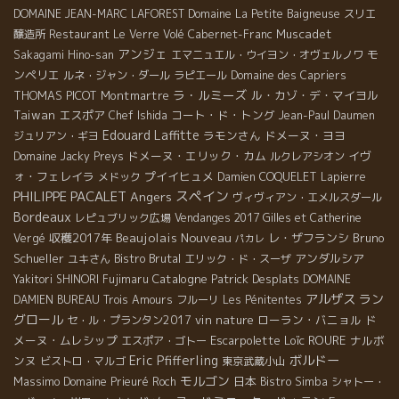
DOMAINE JEAN-MARC LAFOREST
Domaine La Petite Baigneuse
スリエ
Muscadet
醸造所
Restaurant Le Verre Volé
Cabernet-Franc
アンジェ
モ
Sakagami Hino-san
エマニュエル・ウイヨン・オヴェルノワ
ンペリエ
ルネ・ジャン・ダール
ラピエール
Domaine des Capriers
ラ・ルミーズ
THOMAS PICOT
Montmartre
ル・カゾ・デ・マイヨル
Taiwan
エスポア
コート・ド・トング
Chef Ishida
Jean-Paul Daumen
Edouard Laffitte
ラモンさん
ドメーヌ・ヨヨ
ジュリアン・ギヨ
ドメーヌ・エリック・カム
イヴ
Domaine Jacky Preys
ルクレアシオン
ォ・フェレイラ
プイイヒュメ
メドック
Damien COQUELET
Lapierre
PHILIPPE PACALET
スペイン
Angers
ヴィヴィアン・エメルスダール
Bordeaux
レピュブリック広場
Vendanges 2017
Gilles et Catherine
Beaujolais Nouveau
収穫2017年
レ・ザフランシ
Bruno
Vergé
パカレ
Schueller
Bistro Brutal
アンダルシア
ユキさん
エリック・ド・スーザ
Catalogne
Patrick Desplats
Yakitori SHINORI
Fujimaru
DOMAINE
アルザス
ラン
DAMIEN BUREAU
Trois Amours
フルーリ
Les Pénitentes
グロール
vin nature
ローラン・バニョル
ド
セ・ル・プランタン2017
メーヌ・ムレシップ
Escarpolette
Loïc ROURE
ナルボ
エスポア・ゴトー
Eric Pfifferling
ボルドー
ンヌ
ビストロ・マルゴ
東京武蔵小山
モルゴン
Massimo
日本
Domaine Prieuré Roch
Bistro Simba
シャトー・