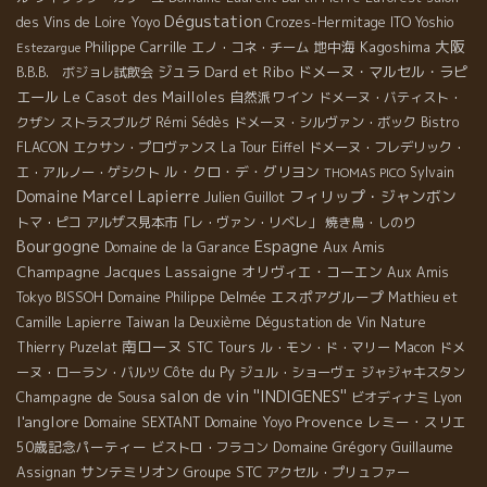
Dégustation
des Vins de Loire
Yoyo
Crozes-Hermitage
ITO Yoshio
大阪
Philippe Carrille
地中海
Kagoshima
エノ・コネ・チーム
Estezargue
Dard et Ribo
ジュラ
ドメーヌ・マルセル・ラピ
B.B.B. ボジョレ試飲会
エール
Le Casot des Mailloles
自然派ワイン
ドメーヌ・バティスト・
クザン
ストラスブルグ
Rémi Sédès
ドメーヌ・シルヴァン・ボック
Bistro
FLACON
エクサン・プロヴァンス
La Tour Eiffel
ドメーヌ・フレデリック・
ル・クロ・デ・グリヨン
エ・アルノー・ゲシクト
Sylvain
THOMAS PICO
Domaine Marcel Lapierre
フィリップ・ジャンボン
Julien Guillot
トマ・ピコ
アルザス見本市「レ・ヴァン・リベレ」
焼き鳥・しのり
Bourgogne
Espagne
Aux Amis
Domaine de la Garance
Champagne Jacques Lassaigne
オリヴィエ・コーエン
Aux Amis
エスポアグループ
Tokyo
BISSOH
Domaine Philippe Delmée
Mathieu et
Camille Lapierre
Taiwan la Deuxième Dégustation de Vin Nature
南ローヌ
STC Tours
Thierry Puzelat
ル・モン・ド・マリー
Macon
ドメ
Côte du Py
ーヌ・ローラン・バルツ
ジュル・ショーヴェ
ジャジャキスタン
salon de vin ''INDIGENES''
Champagne de Sousa
ビオディナミ
Lyon
l'anglore
Provence
Domaine Yoyo
レミー・スリエ
Domaine SEXTANT
50歳記念パーティー
Domaine Grégory Guillaume
ビストロ・フラコン
サンテミリオン
Groupe STC
Assignan
アクセル・プリュファー