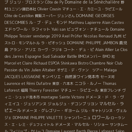
Domaine de la Sénèchalière
ブ
ジュリ・ブロスラン
Côte de Py
野
Olivier Cousin
村ユニソン諏訪本社
マチュー・エ・カミーユ・ラピエール
DOMAINE GEORGES
Côte de Castillon
質販スーパー
ジュンさん
DESCOMBES
ル・ブ・デュ・モンド
Mathieu Lapierre
Alain Castex
エドゥワール・ラフィット
ビュヴォン・ナチュール
Yuki san
Domaine
vendange 2019
Nicolas Renaud
九州
Philippe Tessier
Axel Prϋfer
ビ
DOMAINE PHILIPPE JAMBON
鹿児
ストロ・モンマルトル
ラ・ピオッシュ
島
アラン・アリエ
コート・デュ・ピ
Alain Allier
カーヴ・フジキ
Le Clos
Espagne Sud
Salvador Batlle
BMOメンバー
des Jarres
BMO 社
Club
Marcel et Claire Richaud
ESPOA Shinkawa
Bistro Chambre Noir
Passion du Vin
Julien Altaber
Malaga
オザミ・デ・ヴァン ツアー
モンペリエ・自然派ワイン見本市
JACQUES LASSAIGNE
セーヌ河
ニコラ・ルノー
Laurence et Rémi Dufaitre
東京・六本木
Thomas
マチュー・ラピエール
Laforest
福岡
Thierry Forestier
東京フレンチ
ヴ
ドメーヌ・ド・ラ・ヴ
ィニ・シュッド見本市
montagne Sainte Victoire
マルセル・ラ
ィエイユ・ジュリアンヌ
ジョルジュ・デコンブ
リヨン
ピエール
ドメーヌ・グレゴリー・ギヨーム
ジル・キャトリンヌ・ヴェル
ロワール
シャンパーニュ
ジェ
DOMAINE PHILIPPE VALETTE
ローラン
ドメーヌ・マルセル・リショー
ス・エ・レミ・デュフェイトル
サンタムー
ル
フィリップ・カリーユ
Domaine Laurent Barth
Pierre Laforest
Salon