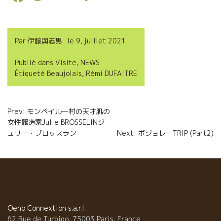
a
w
m
a
c
i
a
r
Par
伊藤與志男
le
9, juillet 2021
e
t
i
t
Publié dans
Visite
,
NEWS
b
t
l
a
Étiqueté
Beaujolais
,
Rémi DUFAITRE
o
e
g
o
r
e
Navigation
Prev: モンペイルー村の天才肌の
k
r
女性醸造家Julie BROSSELINジ
de
ュリー・ブロッスラン
Next: ボジョレーTRIP (Part2)
l’article
Oeno Connextion s.a.r.l.
62 Rue de Turbigo, 75003 Paris, France