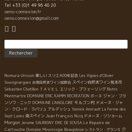
Tel +33 (0)1 49 96 40 20
oeno-connexion.fr
oeno.connexion@gmail.com
Rechercher :
Nomura Unison
楽しい
スリエ400年記念
Les Vignes d'Olivier
Souvignargues
スペイン自然派ワイン見本市
台湾自然派ワイン試飲会
Sebastien Chatillon
ＴＡＶＥＬ
エリック・プフェーリング
Bistro
DOMAINE ERIC KAMM
ボーヌ
ジャン・フラ
Montmartre
RECREATION
DOMAINE L'ANGLORE
モルゴン村
ンソワ・ニック
ドメーヌ・ジャ
ン・クロード・ラパリュ
アルデッシュ
Yannick Amirault
La Ferme des
南スペイン
Jean François Nicq
ドメーヌ・リショーム
Sept Lunes
Morgon
Le Repaire de
Jerome SAURIGNY
ERIC DE SOUSA
ク
Cartouche
Domaine Mouressipe
Beaujoloise
レストラン・グラン８