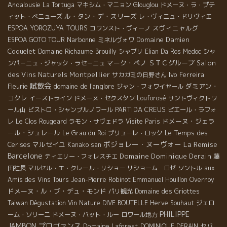
Andalousie
La Tortuga
マキシム・マニョン
Glouglou
ドメーヌ・ラ・プテ
ル・タン・デ・スリーズ
ィット・べニューズ
レ・ヴィニュ・ドリヴィエ
スヴィニャルグ
ESPOA YOROZUYA TOURS
コワンスト・ヴィーノ
Narbonne
Domaine Damien
ESPOA GOTO TOUR
ミネルヴォワ
Coquelet
Domaine Richaume
Brouilly
シャブリ
Elian Da Ros
Medoc
シャ
マーク・ペノ
ＳＴＣグループ
Salon
ンパ－ニュ・ジャック・ラセ－ニュ
des Vins Naturels Montpellier
Ivo Ferreira
サカガミの日野さん
試飲会
Fleurie
domaine de l'anglore
ダミアン・
ジャン・フォワイヤール
コクレ
イーストライン
ドメーヌ・セクスタン
Louforosé
サントヴィクトワ
PARTIDA CREUS
ール山
ビストロ・シャンブルノワール
ピエール・ラフォ
ドメーヌ・ジェラ
レ
Le Clos Rougeard
ラモン・サヴェドラ
Visite Paris
ール・シュレール
Le Temps des
Le Grau du Roi
プリューレ・ロック
ボジョレー・ヌーヴォー
La Remise
Cerises
マルセイユ
Kanako san
Barcelone
Domaine Dominique Derain
ティエリー・フォレスチエ
藤
田社長
マルセル・エ・クレール・リショー
リショーム ロゼ
ソントル
aux
Amis des Vins Tours
Jean-Pierre Robinot
Emmanuel Houillon Overnoy
ドメーヌ・ル・ブ・デュ・モンド
パリ観光
Domaine des Griottes
Taiwan Dégustation Vin Nature
DIVE BOUTELLE
Herve Souhaut
ジェロ
PHILIPPE
ーム・ソリーニ
ドメーヌ・パット・ルー
ロワール地方
JAMBON
プロヴァンス
Domaine Laforest
セバ
DOMINIQUE DERAIN