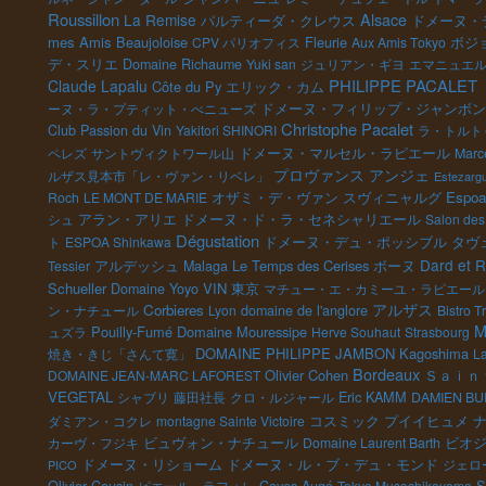
Roussillon
Alsace
La Remise
パルティーダ・クレウス
ドメーヌ・
mes Amis
Beaujoloise
Fleurie
ボジ
CPV パリオフィス
Aux Amis Tokyo
デ・スリエ
Domaine Richaume
Yuki san
ジュリアン・ギヨ
エマニュエ
PHILIPPE PACALET
Claude Lapalu
Côte du Py
エリック・カム
ーヌ・ラ・プティット・べニューズ
ドメーヌ・フィリップ・ジャンボン
Christophe Pacalet
Club Passion du Vin
Yakitori SHINORI
ラ・トルト
ドメーヌ・マルセル・ラピエール
ペレズ
サントヴィクトワール山
Marce
プロヴァンス
アンジェ
ルザス見本市「レ・ヴァン・リベレ」
Estezarg
オザミ・デ・ヴァン
Espoa
Roch
LE MONT DE MARIE
スヴィニャルグ
ドメーヌ・ド・ラ・セネシャリエール
シュ
アラン・アリエ
Salon des
Dégustation
ドメーヌ・デュ・ポッシブル
ト
ESPOA Shinkawa
タヴ
Dard et R
アルデッシュ
Le Temps des Cerises
Tessier
Malaga
ボーヌ
Schueller
VIN
東京
Domaine Yoyo
マチュー・エ・カミーユ・ラピエール
アルザス
Corbieres
ン・ナチュール
Lyon
domaine de l'anglore
Bistro T
M
Pouilly-Fumé
Domaine Mouressipe
ュズラ
Herve Souhaut
Strasbourg
DOMAINE PHILIPPE JAMBON
Kagoshima
焼き・きじ「さんて寛」
La
Bordeaux
Olivier Cohen
Ｓａｉｎｔ-
DOMAINE JEAN-MARC LAFOREST
VEGETAL
Eric KAMM
シャブリ
藤田社長
クロ・ルジャール
DAMIEN B
コスミック
プイイヒュメ
ダミアン・コクレ
montagne Sainte Victoire
ビュヴォン・ナチュール
カーヴ・フジキ
Domaine Laurent Barth
ビオ
ドメーヌ・リショーム
ドメーヌ・ル・ブ・デュ・モンド
ジェロ
PICO
Olivier Cousin
S
Tokyo Musashikoyama