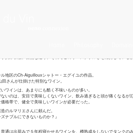
ルで美味しいものに出逢え
方！
ボンヌ・ペッシュ！
泣いて喜ぶボンヌ・ペッシュ。
Home
Philosophy
Domain
ンは、ビオでもなく、色んなものが混入されているものが多い。
、手摘み収穫、自然な造り、それでこのリーズナブルさを維持している
区のCh-Aiguillouxシャトー・エグイユの作品。
山田さんが仕掛けた特別なワイン。
安いワインは、あまりにも酷く不味いものが多い。
びないのは、安目で美味しくないワイン、飲み過ぎると頭が痛くなるが
な価格帯で、健全で美味しいワインが必要だった。
醸造のルマリエさんに頼んだ。
ーズナブルにできないものか？』
、普通は出荷みで５年程寝かせるワインを、樽熟成をしないでタンクの