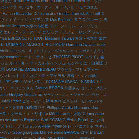
Taiwan Buvons Nature
Domaine Laforest
日野さん
ヤニック・
フェレイラ
マルセル・エ・クレール・リショー
モニカさん
n
Ramon Saavedra
Domaine des Griottes
Yannick Amirault
ロ
・ヴィエイユ・ジュリアンヌ
ＳＴＣグループ
Mas Pellisser
後
ulards Rouges
大阪の小松屋
ドメーヌ・ミレーヌ・ブリュ
M
エリック・プフェーリング
エリック・ド・スーザ
ラモン・
Taiwan
エス
imba
ESPOA GOTO TOUR
Massimo
東京・六本木
ォレ
DOMAINE MARCEL RICHAUD
Domaine Sylvain Bock
Pénitentes
ジル・キャトリンヌ・ヴェルジェ
エスポア・よろず
コート・デュ・ピ
THOMAS PICOT
スペイン自
 Montmartre
ルペール・ド・カルトゥッシュ
モンペリエ・自然派ワ
ッシュ
九州
DOMAINE DAMIEN BUREAU
アクセル・プリュファー
ル・カゾ・デ・マイヨル
ヴァレット
沖縄
マコン
pépite
市「アンディジェンヌ」
DOMAINE PASCAL SIMONUTTI
Groupe ESPOA
カリーユ
ジュンさん
加藤さん
セ・ル・プラン
ine Grégory Guillaume
シャンパ－ニュ・ジャック・ラセ－ニ
Morgon
Jordy Perez
ビオディナミ
ビストロ・モンマルトル
収穫2017年
Domaine des
シュッド見本市
Philippe Valette
大阪
ーヌ・ダール・エ・リボ
La Méditerranée
Champagne
Espagne Sud
COSMIC
Bistro Brutal
os des Jarres
セーヌ河
ビストロ・ブリュタル
Aix-en-Provence
レ・ぺニタント
マキシ
パカレ
Souvignargues
Chef Mantani
Marie-Hélène BACAVE
ペルピニャン
Alain Allier
フォレ
野村ユニソン諏訪本社