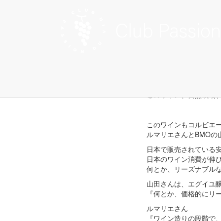
こんなにリーズナブ
Skip
to
content
☆Bonne Peche 
よく飲む・家飲み層が
日本で比較的安いワイ
このワイン、自然栽培
このワインもコルビエール地
ルマリエさんとBMOの
日本で販売されている
日本のワイン消費が伸
何とか、リーズナブル
山田さんは、エグイユ
『何とか、価格的にリ
ルマリエさん
『ワイン造りの段階で