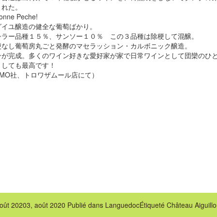
くれた。
e Peche!
グイユ醸造の健全な葡萄ばかり。
シラー品種１５％、サンソー１０％ この３品種は除梗して混醸。
梗なし葡萄房丸ごと発酵のマセラッション・カルボニック醸造。
ンが完成。多くのワイン好きな愛好家が家で日常ワインとして団欒のひ
としても最高です！
MO社、トロワザムール店にて）
août 2020
3, août 2020
Publié dans
Languedoc
Étiqueté
Château Aiguill