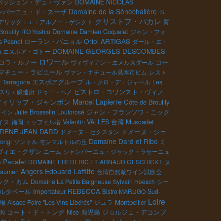
DOMAINE NICOLAS
パッション・デュ・ヴァン
Domaine de la Sénèchalière
Ｓ
ンパーニュ・ド・スーザ
クリストフ・パカレ
デリック・エ・アルノー・ゲシクト
質
Domaine Damien Coquelet
Brouilly
ITO Yoshio
ジャン・フォ
Oriol ARTIGAS
s Pesnot
ローラン・バニョル
ダール・エ・
DOMAINE GEORGES DESCOMBES
n
エスポア・ゴトー
ロワール
コラ・ルノー
コー
ヴィヴィアン・エメルスダール
マチュー・ラピエール
ヴァン・ナチュール見本市ビム
レスト
y
Tarragona
エスポアグループ
ル・クロ・デ・ジャール
Les
ビストロ・コワンスト・ヴィノ
スリエ醸造所
ドゥニ・ペノ
Marcel Lapierre
フィリップ・ジャンボン
Côte de Brouilly
Julie Brosselin
ジャン・フランソワ・ニック
ワイン
Louforosé
台湾
Muscadet
イス
福岡
エッフェル塔
Valentin VALLES
RENE JEAN DARD
ドメーヌ・ジェ
ドメーヌ・セクスタン
Domaine Dard et Ribo
ongi
ソントル
モンマルトルの丘
ミ
ヴィエ・クザン
ニーム
シャンパーニュ・ジャック・ラセーニュ
 Pacalet
DOMAINE FREDERIC ET ARNAUD GESCHICKT
タ
Angers
Edouard Laffitte
Daumen
台湾自然派ワイン試飲会
ック・カム
Domaine La Petite Baigneuse
Sylvain Hoesch
シー
ルタベール
Importateur REBECCA
Sud-
Bistro MARUGO
Loire
ジュラ
Montpellier
場
Alsace Foire "Les Vins Libérés"
鹿児島
IN
コート・ド・トング
Nice
ジョルジュ・デコンブ