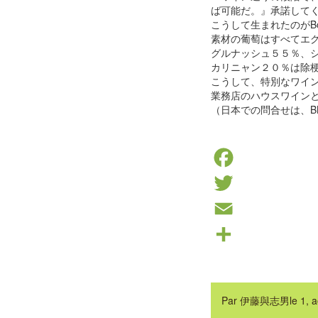
ば可能だ。』承諾して
こうして生まれたのがBonn
素材の葡萄はすべてエ
グルナッシュ５５％、
カリニャン２０％は除
こうして、特別なワイ
業務店のハウスワイン
（日本での問合せは、B
Facebook
Twitter
Email
Partager
Par
伊藤與志男
le
1, 