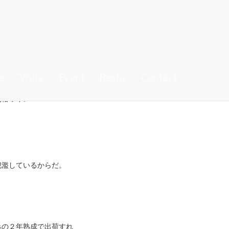
るのもラングドック地
e
Visite
Event
Resto
Contact
別格ワイン！
氾濫しているからだ。
みの２年熟成で出荷すれ