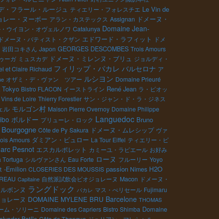
Le Vin de
デ・フラール・ルージュ
ティエリー・フォレスチエ
ョレー・ヌーボー
ドメーヌ・
アラン・カステックス
Assignan
Domaine Jean-
ル・ウイヨン・オヴェルノワ
Catalunya
ドメーヌ・バティスト・クザン
エドワード・ラフィット
ドメ
岩田コキさん
Japon
GEORGES DESCOMBES
Trois Amours
ゥーガ
ミュスカデ
ドメーヌ・ミレンヌ・ブリュ
ジョルディ・
フィリップ・パカレ
バルセロナ
l et Claire Richaud
ア
ルシヨン
オザミ・デ・ヴァン ツアー
Domaine Prieuré
ue
Tokyo
René Jean
Bistro FLACON
イーストライン
ラ・ピオッ
 Vins de Loire
Thierry Forestier
サン・ジャン・ド・ラ・ジネス
モルゴン村
ェル
Maison Pierre Overnoy
Domaine Philippe
Languedoc
ibo
ボルドー
Bruno
プリューレ・ロック
Bourgogne
Côte de Py
Sakura
ドメーヌ・ムレシップ
ヴァ
rois Amours
ダミアン・ビュロー
La Tour Eiffel
ティエリー・ピ
arc Pesnot
エスカルポレット
カミーユ・ラピエール
お好み
ローヌ
 Tortuga
シルヴァンさん
Eau Forte
フルーリー
Yoyo
Emilion
passion
H2O
CLOSERIES DES MOUSSIS
Nîmes
UREAU
自然派試飲会ビオジョレーヌ
Macon
ドメーヌ・
Capitaine
ラングドック
ナルボンヌ
マス・ぺリセール
Fujimaru
パカレ
Barcelone
DOMAINE MYLENE BRU
ジョレーヌ
THOMAS
Domaine
ーム・ソリーニ
Domaine des Capriers
Bistro Shimba
alvador Batlle
Côte de Thongue
ジュリアン・マレシャル