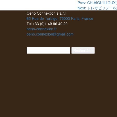
Navigation
Prev: CH-AIGU
Next: トレサビリテ
de
Oeno Connextion s.a.r.l.
62 Rue de Turbigo, 75003 Paris, France
l’article
Tel +33 (0)1 49 96 40 20
oeno-connexion.fr
oeno.connexion@gmail.com
Rechercher :