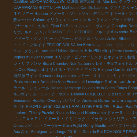
Castillon
ESPOA YOROZUYA TOURS
東京武蔵小山
Mas Lau
クラブ・
CARMARANS
グラナダ
東京フレンチ
Mathieu et Camille Lapierre
シャ
ＴＣツアー
Beaune
ドメーヌ・ジョルジュ・デコンブ
ドメーヌ・フレ
オリヴィエ・コーエン
販スーパー
Chinon
ル・ヴァン・ドゥ・メザミ
バニュルス
ワヤール
Elian Da Ros
コワンスト・ヴィーノ
Glouglou
Deni
Alexandre Bai
リボ、ルネ・ジャン
DOMAINE JOLLY FERRIOL
フルーリ
ドメーヌ・グレゴリー・ギヨーム
ビストロ・シンバ
ニ
Julien Altaber
ト・ド・ブルイイ
Ivo Ferreira
ERIC DE SOUSA
ル・グロ・デュ・ロワ
Eric Pfifferling
ラン・グラン８
Lyon chef Ishida Katsumi
Pierre Overno
エリック・ピファーリング
ビオディナミ栽培
Vignes d'Olivier
Sylvain
レ・ザフランシ
Bistro Chambre Noir
Narbonne
レミ・デュフェイトル
オリオル・アルティギャス
Philippe Carrille
Le Clos Rougeard
ロゼ
Domaine du possible
レミー・スリエ
自然派ワイン
フィリップ・ヴァ
Provence
Rhône sud
Jura
aux Amis des Vins
Emmanuel Lassaigne
ラール・シュレール
Crozes-Hermitage
St Jean de la Ginest
Tokyo Ropp
オリ
ネルヴォワ
ムーラン・ナ・ヴァン
Damien COQUELET
カタロニア
スペイン
Domaine Christophe
Ardèche
Emmanuel Houillon Overnoy
Jean-Claude LAPALU
PEOPLE
ラゴナ
DIVE BOUTELLE
Jean-Paul 
Nicolas Renaud
Biodynamie
ドメーヌ・エリ
Lapierre
Thierry Puzelat
ドメーヌ・ドミニック・ドゥラン
ＴＡＶＥＬ
ジュリアン・ア
ドル
Ouest
Rémy Soulié
ボジョレ・ヌーヴォー
Cave Fujiki
レピュブリック広
Perpignan
Aux Amis
vendange 2019
Le Grau du Roi
DOMINIQUE DERA