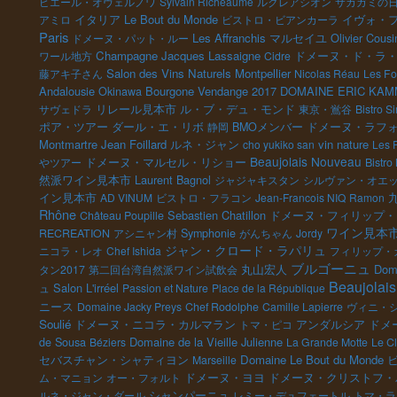
ピエール・オヴェルノワ
Sylvain Richeaume
ルクレアシオン
サカガミの
イタリア
Le Bout du Monde
イヴォ・
アミロ
ビストロ・ビアンカーラ
Paris
Les Affranchis
マルセイユ
Olivier Cousi
ドメーヌ・パット・ルー
Champagne Jacques Lassaigne
ドメーヌ・ド・ラ
ワール地方
Cidre
Salon des Vins Naturels Montpellier
藤アキ子さん
Nicolas Réau
Les Fo
Andalousie
Bourgone
Vendange 2017
DOMAINE ERIC KAM
Okinawa
リレール見本市
ル・ブ・デュ・モンド
サヴェドラ
東京・鴬谷
Bistro S
ポア・ツアー
ダール・エ・リボ
ドメーヌ・ラフ
静岡
BMOメンバー
Montmartre
Jean Foillard
ルネ・ジャン
vin nature
cho yukiko san
Les 
Beaujolais Nouveau
ドメーヌ・マルセル・リショー
やツアー
Bistro
然派ワイン見本市
Laurent Bagnol
ジャジャキスタン
シルヴァン・オエ
イン見本市
AD VINUM
ビストロ・フラコン
Jean-Francois NIQ
Ramon
Rhône
Sebastien Chatillon
Château Poupille
ドメーヌ・フィリップ・
ワイン見本
RECREATION
アシニャン村
Symphonie
がんちゃん
Jordy
ジャン・クロード・ラパリュ
ニコラ・レオ
Chef Ishida
フィリップ・
ブルゴーニュ
丸山宏人
Doma
タン2017
第二回台湾自然派ワイン試飲会
Beaujolais
Salon L'irréel
ュ
Passion et Nature
Place de la République
ニース
Domaine Jacky Preys
Chef Rodolphe
Camille Lapierre
ヴィニ・
Soulié
ドメーヌ・ニコラ・カルマラン
アンダルシア
ドメ
トマ・ピコ
Domaine de la Vieille Julienne
de Sousa
Béziers
La Grande Motte
Le Cl
セバスチャン・シャティヨン
Domaine Le Bout du Monde
Marseille
ドメーヌ・ヨヨ
ドメーヌ・クリストフ・
ム・マニョン
オー・フォルト
シャンパーニュ
ルネ・ジャン・ダール
レミー・デュフェートル
トマ・ラ