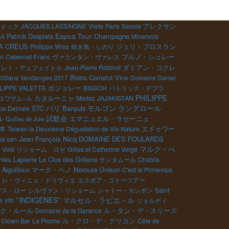
アレクサン
メドック
JACQUES LASSAIGNE
Visite Paris
Savoie
Espoa Tour
Patrick Desplats
Champagne
RA
Minervois
A CREUS
Philippe Wies
焼き鳥・しのり
ジュリ・ブロスラン
ブルノ・シュレー
an
Cabernet-Franc
ヴァランタン・ヴァレス
・レミ・デュフェイトル
Jean-Pierre Robinot
ダミアン・コクレ
400ans
Bistro Coinstot Vino
Vendanges 2017
Domaine Daniel
ボジョレー
LIPPE VALETTE
BISSOH
パトリック・デプラ
PHILIPPE
ロワザム−ル
カタルーニャ
Medoc
JAJAKISTAN
パリ
モルゴン
ラングロール
STC
Banyuls
ppe Delmée
試飲会
エマニュエル・ラセーニュ
ル
Quilles de Joie
本
エドゥワー
Taiwan la Deuxième Dégustation de Vin Nature
Jean François Nicq
DOMAINE DES FOULARDS
a san
マルク・ぺ
 Volé
リショーム ロゼ
Gilles et Catherine Vergé
ieu Lapierre
Le Clos des Grillons
サンタムール
Chablis
Aiguilloux
マーク・ペノ
Nomura Unison
C'est le Printemps
レ・ヴィニュ・ドリヴィエ
エスポア・ゴトーツアー
マス・ロー
シルヴァン・リショーム
シャトー・カンボン
Saint-
マルセル・ラピエ－ル
e vin ''INDIGENES''
ジョルディ
ク・ルール
ル・タン・デ・スリーズ
Domaine de la Garance
ル・クロ・デ・グリヨン
 Clown Bar
La Pioche
Côte de