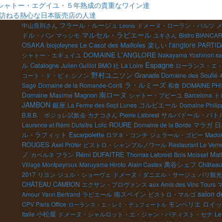
ILLOUXシャトー・エグイユ・５年熟成の貴重なワイン達
ーを訪ねる熱心な日本販売店の人達
中山良則さん
フラール・ルージュ
ドメーヌ・ローラン・バルツ
Leonis
マルセル・ラピエール
ドル・バン
マッシモ
ユキさん
Bistro BIANCA
l'anglore
OSAKA
biojoleynes
Le Casot des Mailloles
楽しい
PARTID
DOMAINE L'ANGLORE
シャトー・エギュイユ
Nakayama Yoshinori s
Espagne
ル
Catalogne
Julien Guillot
BMO 社
La Loire
ローランス・エ
野村ユニソン
Granada
Domaine des Soulié 
コート・ド・ピィ
シノン
ラ・ルミーズ
Sage
Domaine de la Romanée-Conti
和食
DOMAINE PHI
南ローヌ
Domaine Maxime Magnon
シャトー・プピーユ
Barcelona
ト
JAMBON
銀座
コルビエール
La Ferme des Sept Lunes
Domaine Phili
B.B.B. ボジョレ試飲会
カナコさん
Pierre Laforest
サルバドール・バト
Loïc ROURE
日
Laurence et Rémi Dufaitre
Domaine de la Borde
マラガ
ル・ラフィット
Escarpolette
ロマネ・コンチ
ジェラール・ゴビー
Madok
ROUGES
Axel Prüfer
ビストロ・シャンブルノワール
Restaurant Le Verre
ノ
Rémi DUFAITRE
Math
カベルネ フラン
Thomas Laforest
Bois Moisset
萬谷シェフ
Château 
Village Montpeyroux
Maruyama Hiroto
Alain Castex
2017
リヨン
ジュル・ショーヴェ
ドメーヌ・ダニエル・サージュ
パリ観光
CHÂTEAU CAMBON
エクサン・プロヴァンス
aux Amis des Vins Tours
salon d
南スペイン
Amour
Yann Bertrand
ラピエール
ビストロ・マルゴ
モンペリエ
ロイッ
CPV Paris Office
ローランス・エ・レミ・デュフェートル
小松屋
Italie
ドメーヌ・シャルロット・エ・ジャン・バティスト・セナ
Le