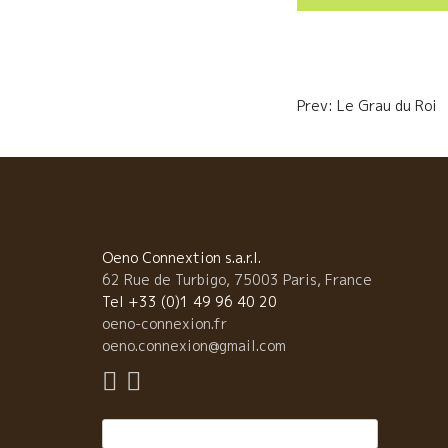
o
e
o
r
Navigatio
k
de
Prev: Le Grau du
l’article
Oeno Connextion s.a.r.l.
62 Rue de Turbigo, 75003 Paris, France
Tel +33 (0)1 49 96 40 20
oeno-connexion.fr
oeno.connexion@gmail.com
Rechercher :