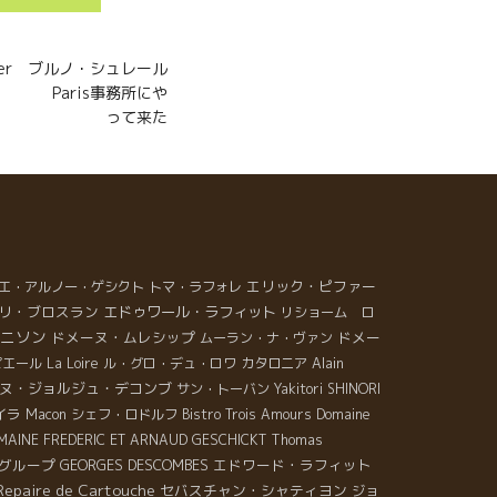
ueller ブルノ・シュレール
事務所にや
って来た
エリック・ピファー
エ・アルノー・ゲシクト
トマ・ラフォレ
リ・ブロスラン
エドゥワール・ラフィット
リショーム ロ
ニソン
ドメーヌ・ムレシップ
ドメー
ムーラン・ナ・ヴァン
ピエール
La Loire
ル・グロ・デュ・ロワ
カタロニア
Alain
ヌ・ジョルジュ・デコンブ
サン・トーバン
Yakitori SHINORI
イラ
Macon
シェフ・ロドルフ
Bistro Trois Amours
Domaine
MAINE FREDERIC ET ARNAUD GESCHICKT
Thomas
グループ
GEORGES DESCOMBES
エドワード・ラフィット
Repaire de Cartouche
セバスチャン・シャティヨン
ジョ