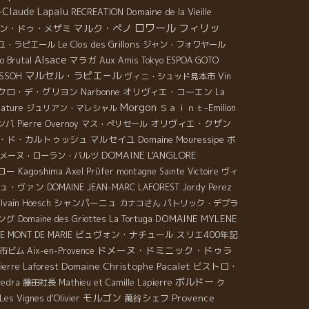
-Claude Lapalu
Domaine de la Vieille
RECREATION
ロワール
フィリッ
マルク・ぺノ
ン・ドゥ・メザミ
Le Clos des Grillons
ユ・ラピエール
ジャン・フォワヤール
Alsace
o Brutal
マラガ
Aux Amis Tokyo
ESPOA GOTO
マルセル・ラピエ－ル
ISSOH
ヴィニ・シュッド見本市
Vin
クロ・デ・グリヨン
Narbonne
オリヴィエ・コーエン
La
Morgon
Ｓａｉｎｔ-Emilion
Nature
ジュリアン・マレシャル
ンバ
オリヴィエ・クザン
Pierre Overnoy
マス・ぺリセール
・ド・カルトゥッシュ
マルセイユ
Domaine Mouressipe
ボ
DOMAINE L'ANGLORE
メーヌ・ローラン・バルツ
ロー
Kagoshima
Axel Prϋfer
montagne Sainte Victoire
ヴィ
ュ・ヴァン
DOMAINE JEAN-MARC LAFOREST
Jordy Perez
シャンパーニュ
lvain Hoesch
カナコさん
パトリック・デプラ
ング
DOMAINE MYLENE
Domaine des Griottes
La Tortuga
ビュヴォン・ナチュール
スリエ400年記
E MONT DE MARIE
ドメーヌ・ドミニック・ドゥラ
市ビム
Aix-en-Provence
Domaine Christophe Pacalet
ビストロ・
ierre Laforest
ボルドー
vedra
藤田社長
Mathieu et Camille Lapierre
ク
モルゴン
Provence
萬谷シェフ
Les Vignes d'Olivier