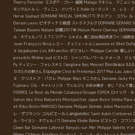
Malaga
Thierry Forestier
エスポア・ゴトー
福岡
マキシム・マニョン
モンマルトル
レ・ヴィニュ・ドリヴィエ
Italie
ローランス・エ・レミ・デ
DOMAINE PASCAL SIMONUTTI
ダミアン・コクレ
ル
Herve Souhaut
Derain
ビオディナミ栽培
DOMAINE GERARD S
ストラスブルグ
Leonis
Taiwan Buvons Nature
収穫2017年
Maison Pierre Overnoy
DOMAINE
ＳＴＣツアー
ル・オヴェルノワ
ユキさん
第二回台湾自然派ワイン試飲会
Jean François Nicq
レミー・デュフェートル
Laurence et Rémi Dufa
biojoleynes
Les Affranchis
ボジョレー
Philippe Carrille
楽しい
８
Rhône sud
possible
ドメーヌ・ジェ
ビストロ・シャンブルノワール
Bordeaux
l'anglore
Py
ティエリー・フォレスチエ
Bois Moisset
B.B
Espagne
Mas Lau
カガミの日野さん
C'est le Printemps 2017
Jules 
ヌ・クリストフ・パカレ
Philippe Wies
モニカさん
Domaine Jacky Pr
Fujimaru
ジル・キャトリンヌ・ヴェルジェ
お好み焼き・きじ「さんて寛
Le Bout du Monde
Groupe ESPOA
ロイック・ル
FERRIOL
Catalunya
Salon des Vins Naturels Montpellier
Japon
Bistro Simba
Place 
et Ribo
Bistro MARUGO
Domaine Philippe Delmée
Julien Mareschal
Languedoc
レ・ザフランシ
コルビエール
Corbieres
Saint Aubin
ビストロ・コワン
ル・ウイヨン・オヴェルノワ
Domaine Elodie Balme
Domaine Laforest
Clown Bar
Banyuls-sur-Mer
Philippe Valette
ドメ
Château Aiguilloux
Nîmes
Barcelo
ローランス・エ・レミ・デュフェートル