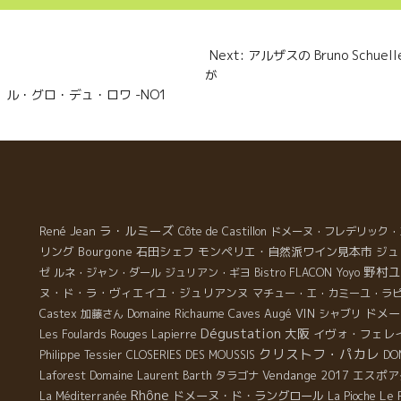
g
e
n
Next: アルザスの Bruno Sch
r
が Paris
 Roi ル・グロ・デュ・ロワ -NO1
ラ・ルミーズ
René Jean
Côte de Castillon
ドメーヌ・フレデリック・
リング
Bourgone
石田シェフ
モンペリエ・自然派ワイン見本市
ジュ
野村ユ
ゼ
ルネ・ジャン・ダール
ジュリアン・ギヨ
Bistro FLACON
Yoyo
ヌ・ド・ラ・ヴィエイユ・ジュリアンヌ
マチュー・エ・カミーユ・ラ
Domaine Richaume
Caves Augé
VIN
ドメー
Castex
加藤さん
シャブリ
Dégustation
大阪
イヴォ・フェレ
Les Foulards Rouges
Lapierre
クリストフ・パカレ
Philippe Tessier
CLOSERIES DES MOUSSIS
DO
Vendange 2017
エスポア
Laforest
Domaine Laurent Barth
タラゴナ
Rhône
Le 
ドメーヌ・ド・ラングロール
La Méditerranée
La Pioche