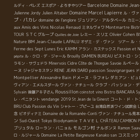
Barcelone
Domaine Jean
ルディ・ペレズ
エスポア・よろずやツアー
Domaine Marcel Lapierre
Julienne
Julien Altaber
ル・ヴァ
Jordy
プ・パカレ
domaine de l'anglore
ジュリアン・アルタベール
カミー
aux Amis des Vins
Nicolas Renaud
Montmartre
Bistr
ミネルヴォワ
ＳＴＣグループ
レミー・スリエ
Olivier Cohen
TOUR
B
Quilles de Joie
Jean-Claude LAPALU
ル・
Nature BIM
オザミ・デ・ヴァン ツアー
Eric KAMM
Ferme des Sept Lunes
アラン・カステックス
Passion et 
ビストロ・シ
ル・クロ・デ・ジャール
Brouilly
DAMIEN BUREAU
pépite
ルペール
ラモン・サヴェドラ
Minervois
Cidre
Côte de Thongue
Savoie
ーヌ
RENE JEAN DARD
passion
Souvignargues
ジャジャキスタン
ド
Montpellier
Alexandre Bain
ドメーヌ・ラフォレ
ダミアン・ビュ
クラブ・パッション・デ
ヴィアン・エメルスダール
ヴァン・ナチュール
Roussillon
Sylvain
後藤アキ子さん
coinstot vino
Bistro BIANCARA
Sy
vendange 2019
コート・ド・ト
レ・ぺニタント
St Jean de la Ginest
BRU
Club Passion du Vin
シャトー・プピーユ
台湾自然派ワイン試飲会
L
念
ビオディナミ
Domaine de la Romanée-Conti
ヴァン・ナチュール見本
ン
Sud-Ouest
Tokyo
Biodynamie
ＴＡＶＥＬ
CHÂTEAU CAMBON
P
モルゴン村
ブリュタル
ローラン・バニョル
ナルボンヌ
Ramon Saa
コスミック
ロ・ルジャール
Domaine La Petite Baigneuse
Kanako san