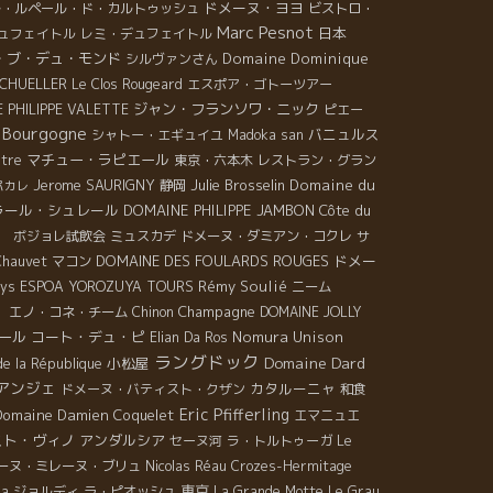
ドメーヌ・ヨヨ
ル・ルペール・ド・カルトゥッシュ
ビストロ・
Marc Pesnot
日本
ュフェイトル
レミ・デュフェイトル
・ブ・デュ・モンド
Domaine Dominique
シルヴァンさん
CHUELLER
Le Clos Rougeard
エスポア・ゴトーツアー
ジャン・フランソワ・ニック
 PHILIPPE VALETTE
ピエー
Bourgogne
バニュルス
シャトー・エギュイユ
Madoka san
マチュー・ラピエール
itre
東京・六本木
レストラン・グラン
Jerome SAURIGNY
Julie Brosselin
Domaine du
静岡
パカレ
ラール・シュレール
DOMAINE PHILIPPE JAMBON
Côte du
.B. ボジョレ試飲会
ミュスカデ
ドメーヌ・ダミアン・コクレ
サ
DOMAINE DES FOULARDS ROUGES
ドメー
Chauvet
マコン
Rémy Soulié
eys
ESPOA YOROZUYA TOURS
ニーム
Champagne
」
エノ・コネ・チーム
Chinon
DOMAINE JOLLY
ール
コート・デュ・ピ
Nomura Unison
Elian Da Ros
ラングドック
Domaine Dard
小松屋
de la République
アンジェ
カタルーニャ
ドメーヌ・バティスト・クザン
和食
Eric Pfifferling
Domaine Damien Coquelet
エマニュエ
スト・ヴィノ
アンダルシア
セーヌ河
ラ・トルトゥーガ
Le
ーヌ・ミレーヌ・ブリュ
Nicolas Réau
Crozes-Hermitage
東京
na
ジョルディ
ラ・ピオッシュ
La Grande Motte
Le Grau