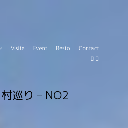
Visite
Event
Resto
Contact
村巡り – NO2