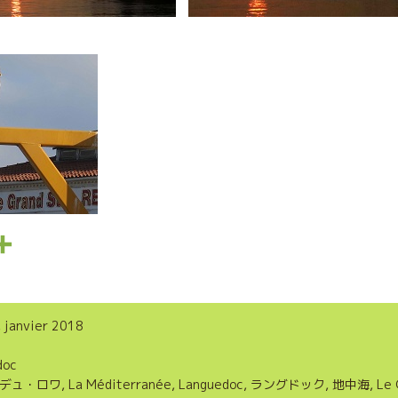
P
a
r
, janvier 2018
t
doc
a
デュ・ロワ
,
La Méditerranée
,
Languedoc
,
ラングドック
,
地中海
,
Le 