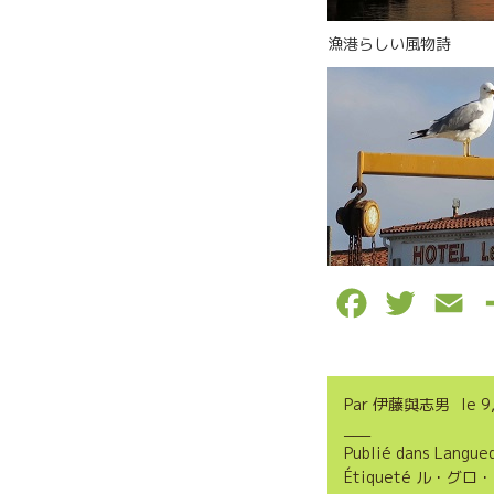
漁港らしい風物詩
F
T
E
a
w
m
c
i
a
Par
伊藤與志男
le
9
e
t
i
Publié dans
Langue
b
t
l
Étiqueté
ル・グロ・