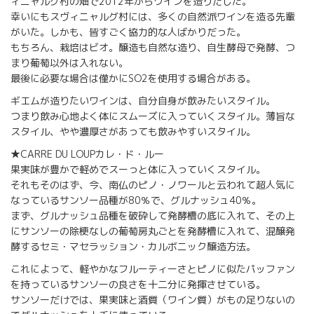
ィニャルグ村の畑で2012年からワインを造りだした。
幸いにもスヴィニャルグ村には、多くの自然派ワインを造る先輩
がいた。しかも、皆すごく協力的な人ばかりだった。
もちろん、栽培はビオ。醸造も自然な造り、自生酵母で発酵、つ
まり葡萄以外は入れない。
最後に必要な場合は僅かにSO2を使用する場合がある。
ギエムが造りたいワインは、自分自身が飲みたいスタイル。
つまり飲み心地よく体にスムーズに入っていくスタイル。薄旨な
スタイル、やや濃厚さがあっても飲みやすいスタイル。
★CARRE DU LOUPカレ・ド・ルー
果実味が豊かで軽めでスーっと体に入っていくスタイル。
それもそのはず、今、南仏のピノ・ノワールと云われて超人気に
なっているサンソー品種が80％で、グルナッシュ40％。
まず、グルナッシュ品種を破砕して発酵槽の底に入れて、その上
にサンソーの除梗なしの葡萄房丸ごとを発酵槽に入れて、混醸発
酵するセミ・マセラッション・カルボニック醸造方法。
これによって、軽やかなフルーティーさとピノに似たパッファン
を持っているサンソーの良さを十二分に発揮させている。
サンソーだけでは、果実味と酒質（ワイン質）がもの足りないの