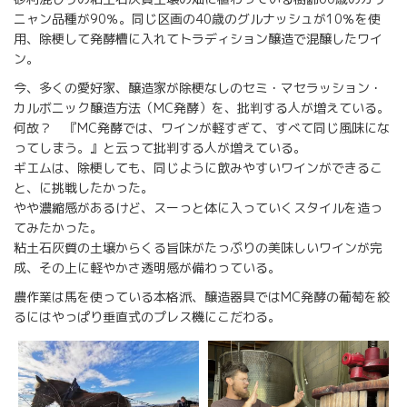
ニャン品種が90％。同じ区画の40歳のグルナッシュが10％を使
用、除梗して発酵槽に入れてトラディション醸造で混醸したワイ
ン。
今、多くの愛好家、醸造家が除梗なしのセミ・マセラッション・
カルボニック醸造方法（MC発酵）を、批判する人が増えている。
何故？ 『MC発酵では、ワインが軽すぎて、すべて同じ風味にな
ってしまう。』と云って批判する人が増えている。
ギエムは、除梗しても、同じように飲みやすいワインができるこ
と、に挑戦したかった。
やや濃縮感があるけど、スーっと体に入っていくスタイルを造っ
てみたかった。
粘土石灰質の土壌からくる旨味がたっぷりの美味しいワインが完
成、その上に軽やかさ透明感が備わっている。
農作業は馬を使っている本格派、醸造器具ではMC発酵の葡萄を絞
るにはやっぱり垂直式のプレス機にこだわる。