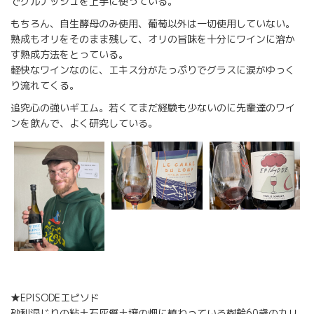
でグルナッシュを上手に使っている。
もちろん、自生酵母のみ使用、葡萄以外は一切使用していない。
熟成もオリをそのまま残して、オリの旨味を十分にワインに溶か
す熟成方法をとっている。
軽快なワインなのに、エキス分がたっぷりでグラスに涙がゆっく
り流れてくる。
追究心の強いギエム。若くてまだ経験も少ないのに先輩達のワイ
ンを飲んで、よく研究している。
★EPISODEエピソド
砂利混じりの粘土石灰質土壌の畑に植わっている樹齢60歳のカリ