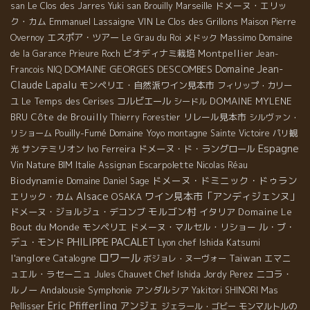
ドメーヌ・エリッ
san
Le Clos des Jarres
Yuki san
Brouilly
Marseille
ク・カム
Emmanuel Lassaigne
VIN
Le Clos des Grillons
Maison Pierre
エスポア・ツアー
Massimo
Overnoy
Le Grau du Roi
メドック
Domaine
ビオディナミ栽培
Montpellier
de la Garance
Prieure Roch
Jean-
DOMAINE GEORGES DESCOMBES
Domaine Jean-
Francois NIQ
Claude Lapalu
モンペリエ・自然派ワイン見本市
フィリップ・カリー
Le Temps des Cerises
コルビエール
DOMAINE MYLENE
ユ
シードル
BRU
Côte de Brouilly
リレール見本市
Thierry Forestier
シルヴァン・
Pouilly-Fumé
Domaine Yoyo
リショーム
montagne Sainte Victoire
パリ観
Espagne
サンテミリオン
Ivo Ferreira
ドメーヌ・ド・ラングロール
光
Escarpolette
Vin Nature BIM
Italie
Assignan
Nicolas Réau
ドメーヌ・ドミニック・ドゥラン
Biodynamie
Domaine Daniel Sage
Alsace
ワイン見本市「アンディジェンヌ」
エリック・カム
OSAKA
モルゴン村
ドメーヌ・ジョルジュ・デコンブ
イタリア
Domaine Le
Bout du Monde
モンペリエ
ドメーヌ・マルセル・リショー
ル・ブ・
PHILIPPE PACALET
デュ・モンド
Lyon chef Ishida Katsumi
ロワール
l'anglore
Catalogne
Taiwan
エマニ
ボジョレ・ヌーヴォー
ュエル・ラセーニュ
ニコラ・
Jules Chauvet
Chef Ishida
Jordy Perez
ルノー
Andalousie
Symphonie
アンダルシア
Yakitori SHINORI
Mas
Eric Pfifferling
アンジェ
Pellisser
ジェラール・ゴビー
モンマルトルの