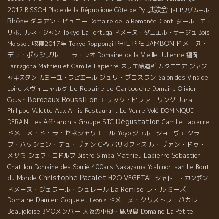
試飲会
2017
BISSOH
Place de la République
Côte de Py
トロワザム−ル
Rhône
ダミアン・ビュロー
Domaine de la Romanée-Conti
ダール・エ・
Tokyo
リボ、ルネ・ジャン
La Tortuga
ドメーヌ・ダニエル・サージュ
Bois
PHILIPPE JAMBON
収穫2017年
ドメーヌ・
Moisset
Tokyo Roppongi
デュ・ポッシブル
Domaine de la Vieille Julienne
ニコラ・レオ
福岡
Tarragona
Mathieu et Camille Lapierre
スリエ醸造所
カタロニア
ジャジ
ジュリ・ブロスラン
ャキスタン
カミーユ・ラピエール
Salon des Vins de
Le Repaire de Cartouche
スヴィニャルグ
Domaine Olivier
Loire
Bordeaux
Roussillon
Jura
Cousin
エリック・ピファーリング
Aux Amis
Philippe Valette
Restaurant Le Verre Volé
DOMINIQUE
Dégustation
Les Affranchis
Groupe STC
DERAIN
Camille Lapierre
ドメーヌ・ド・ラ・セネシャリエール
クラ
Yoyo
ジュル・ショーヴェ
ブ・パッション・デュ・ヴァン
ル・ヴァン・ドゥ・
CPV パリオフィス
メザミ
Mathieu Lapierre
Sebastien
シェフ・ロドルフ
Bistro Simba
Chatillon
Domaine des Soulié 400ans
Le Bout
Nakayama Yoshinori san
Christophe Pacalet
du Monde
H2O VEGETAL
シャトー・カンボン
La Remise
ラ・ルミーズ
ドメーヌ・ジェラール・シュレール
Domaine Damien Coquelet
ドメーヌ・クリストフ・パカレ
Leonis
Beaujoloise
BMOメンバー
鹿児島
大阪の小松屋
Domaine La Petite