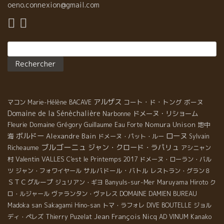
oeno.connexion@gmail.com
Rechercher :
アルザス
コート・ド・トング
ボーヌ
マコン
Marie-Hélène BACAVE
Domaine de la Sénèchalière
Narbonne
ドメーヌ・リショーム
Fleurie
Domaine Grégory Guillaume
Nomura Unison
地中
Eau Forte
ローヌ
ボルドー
海
Alexandre Bain
ドメーヌ・パット・ルー
Sylvain
ブルゴーニュ
ジャン・クロード・ラパリュ
Richeaume
アシニャン
Valentin VALLES
村
C'est le Printemps 2017
ドメーヌ・ローラン・バル
サルバドール・バトル
ツ
ジャン・フォワイヤール
レストラン・グラン８
ＳＴＣグループ
ジュリアン・ギヨ
Banyuls-sur-Mer
Maruyama Hiroto
ク
ロ・ルジャール
ヴァランタン・ヴァレス
DOMAINE DAMIEN BUREAU
Madoka san
Sakagami Hino-san
トマ・ラフォレ
DIVE BOUTELLE
ジョル
Jean François Nicq
ディ・ペレズ
Thierry Puzelat
AD VINUM
Kanako