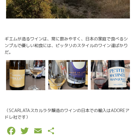
ギエムが造るワインは、常に飲みやすく、日本の家庭で食べるシ
ンプルで優しい和食には、ピッタリのスタイルのワイン達ばかり
だ。
（SCARLATAスカルラタ醸造のワインの日本での輸入はADOREア
ドレ社です）
F
T
E
P