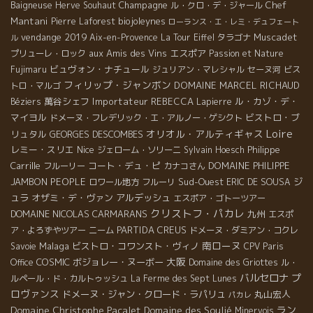
Champagne
Chef
Baigneuse
Herve Souhaut
ル・クロ・デ・ジャール
Mantani
biojoleynes
Pierre Laforest
ローランス・エ・レミ・デュフェート
vendange 2019
Muscadet
Aix-en-Provence
La Tour Eiffel
タラゴナ
ル
aux Amis des Vins
エスポア
プリューレ・ロック
Passion et Nature
ビュヴォン・ナチュール
Fujimaru
ジュリアン・マレシャル
セーヌ河
ビス
フィリップ・ジャンボン
DOMAINE MARCEL RICHAUD
トロ・マルゴ
萬谷シェフ
Importateur REBECCA
ル・カゾ・デ・
Béziers
Lapierre
マイヨル
ビストロ・ブ
ドメーヌ・フレデリック・エ・アルノー・ゲシクト
Loire
オリオル・アルティギャス
リュタル
GEORGES DESCOMBES
レミー・スリエ
Nice
Philippe
ジェローム・ソリーニ
Sylvain Hoesch
Carrille
コート・デュ・ピ
DOMAINE PHILIPPE
フルーリー
カナコさん
JAMBON
PEOPLE
Sud-Ouest
ジ
ロワール地方
フルーリ
ERIC DE SOUSA
ュラ
オザミ・デ・ヴァン
アルデッシュ
エスポア・ゴトーツアー
クリストフ・パカレ
DOMAINE NICOLAS CARMARANS
九州
エスポ
PARTIDA CREUS
ア・よろずやツアー
ニーム
ドメーヌ・ダミアン・コクレ
南ローヌ
Malaga
ビストロ・コワンスト・ヴィノ
Savoie
CPV Paris
大阪
COSMIC
ボジョレー・ヌーボー
Office
Domaine des Griottes
ル・
バルセロナ
プ
ルペール・ド・カルトゥッシュ
La Ferme des Sept Lunes
ロヴァンス
ドメーヌ・ジャン・クロード・ラパリュ
丸山宏人
パカレ
Domaine Christophe Pacalet
ラン
Domaine des Soulié
Minervois