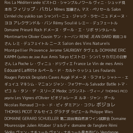
Ros
La Méditerranée
ビストロ・シャンブルノワール
ヴィニ・シュッド見
フィリップ・パカレ
Salon
本市
Nîmes
加藤さん
マス・ぺリセール
L'irréel
ドメーヌ・
cho yukiko san
シャンパ－ニュ・ジャック・ラセ－ニュ
ヨヨ
アレクサンドル・バン
Rémy Soulié
レミー・デュフェートル
ドメーヌ・ダール・エ・リボ
Domaine Prieuré Roch
サンタムール
Montmartre
Olivier Cousin
RENE JEAN DARD
サン・トーバン
岩田コキ
ニース
Salon des Vins Naturels
さん
レミ・デュフェイトル
Provence
Montpellier
Jerome SAURIGNY
タヴェル
DOMAINE ERIC
KAMM
ビストロ・シンバ
Aux Amis Tokyo
サカガミの日野
Quilles de Joie
Le Vin de mes Amis
さん
La Pioche
レ・ヴィニュ・ドリヴィエ
France
Edouard Laffitte
ルペール・ド・カルトゥッシュ
Les Foulards
Patrick Desplats
Caves Augé
ドメーヌ・ラフォレ
Rouges
シャトー・エ
Salvador Batlle
ギュイユ
マキシム・マニョン
ジャン・フォワヤール
トマ・
ル・タン・デ・スリーズ
ピコ
Medoc
コワンスト・ヴィーノ
THOMAS PICO
ビオジョレーヌ
Les Vignes d'Olivier
ルネ・ジャン・ダール
pépite
ボジョレ
Nicolas Renaud
ダミアン・コクレ
コート・ド・ピィ
THOMAS PICOT
マルセイユ
グラナダ
ラピエール
Philippe Wies
DOMAINE GERARD SCHUELLER
Domaine
第二回台湾自然派ワイン試飲会
Mouressipe
Julien Altaber
domaine de l'anglore
ジョルディ
Rémi
Vendange
Sédès
ヴァン・ナチュール
ヴァン・ナチュール見本市ビム