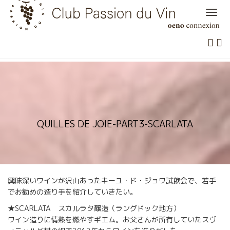
Skip
to
content
QUILLES DE JOIE-PART3-SCARLATA
興味深いワインが沢山あったキーユ・ド・ジョワ試飲会で、若手
でお勧めの造り手を紹介していきたい。
★SCARLATA スカルラタ醸造（ラングドック地方）
ワイン造りに情熱を燃やすギエム。お父さんが所有していたスヴ