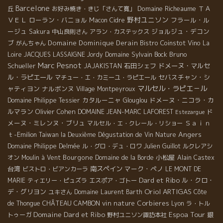
Barcelone
Domaine Richeaume
ＴＡ
丘
お好み焼き・きじ「さんて寛」
野村ユニソン
ＶＥＬ
ローラン・バニョル
フラール・ル
Macon
Cidre
ージュ
ジョルジュ・デコン
Sakura
中山良則さん
アラン・カステックス
ブ
Domaine Dominique Derain
Bistro Coinstot Vino
がんちゃん
La
Domaine Sylvain Bock
Bruno
Loire
JACQUES LASSAIGNE
Jordy
Marc Pesnot
Schueller
石田シェフ
ドメーヌ・マルセ
JAJAKISTAN
ル・ラピエール
セバスチャン・シ
マチュー・エ・カミーユ・ラピエール
マルセル・ラピエ－ル
ャティヨン
ナルボンヌ
Village Montpeyroux
カタルーニャ
ドメーヌ・ニコラ・カ
Domaine Philippe Tessier
Glouglou
ルマラン
Olivier Cohen
ド
DOMAINE JEAN-MARC LAFOREST
Estezargue
メーヌ・ミレンヌ・ブリュ
Ｓａｉｎ
マルセル・エ・クレール・リショー
Angers
ｔ-Emilion
Taiwan la Deuxième Dégustation de Vin Nature
Domaine Philippe Delmée
ル・グロ・デュ・ロワ
Julien Guillot
ルクレアシ
Bourgone
小松屋
オン
Moulin à Vent
Domaine de la Borde
Alain Castex
台湾
南スペイン
マーク・ペノ
ビストロ・ビアンカーラ
LE MONT DE
Dard et Ribo
ル・クロ・
MARIE
ティエリー・ピュズラ
エスポア・ゴトー
Oriol ARTIGAS
デ・グリヨン
ユキさん
Domaine Laurent Barth
Côte
CHÂTEAU CAMBON
vin nature
Corbieres
de Thongue
Lyon
ラ・トル
Domaine Dard et Ribo
Espoa Tour
銀
トゥーガ
野村ユニソン諏訪本社