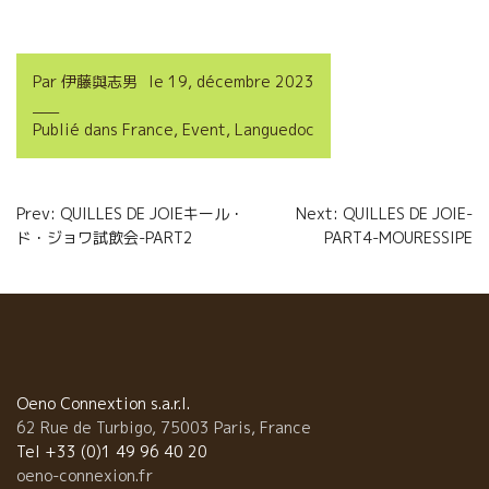
a
w
m
a
c
i
a
r
Par
伊藤與志男
le
19, décembre 2023
e
t
i
t
Publié dans
France
,
Event
,
Languedoc
b
t
l
a
o
e
g
Navigation
Prev: QUILLES DE JOIEキール・
Next: QUILLES DE JOIE-
o
r
e
ド・ジョワ試飲会-PART2
PART4-MOURESSIPE
de
k
r
l’article
Oeno Connextion s.a.r.l.
62 Rue de Turbigo, 75003 Paris, France
Tel +33 (0)1 49 96 40 20
oeno-connexion.fr