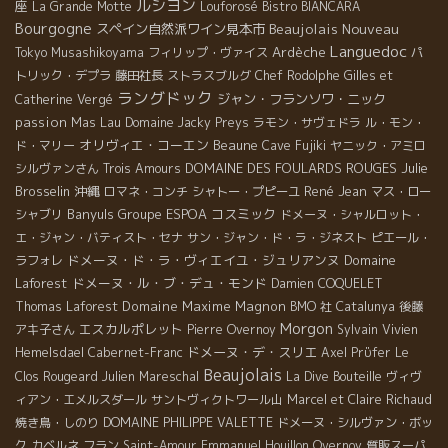
ルシヨン
座
La Grande Motte
Louforosé
Bistro BIANCARA
Bourgogne
Beaujolais Nouveau
スペイン自然派ワイン見本市
Languedoc
Ardèche
Tokyo Musashikoyama
フィリップ・ヴァイス
パ
トリック・デプラ
藤田社長
ストラスブルグ
Chef Rodolphe
Gilles et
ラングドック
ジャン・フランソワ・ニック
Catherine Vergé
passion
Mas Lau
Domaine Jacky Preys
ラモン・サヴェドラ
ル・モン・
オリヴィエ・コーエン
Beaune
ド・マリー
Cave Fujiki
ヤニック・アミロ
DOMAINE DES FOULARDS ROUGES
Julie
シルヴァンさん
Trois Amours
Brosselin
沖縄
René Jean
ロマネ・コンチ
シャトー・プピーユ
マス・ロー
Banyuls
Groupe ESPOA
コスミック
シャブリ
ドメーヌ・シャルロット・
エ・ジャン・バティスト・セナ
サン・ジャン・ド・ラ・ジネスト
ピエール・
ドメーヌ・ド・ラ・ヴィエイユ・ジュリアンヌ
Domaine
ラフォレ
Laforest
ドメーヌ・ル・ブ・デュ・モンド
Damien COQUELET
Domaine Maxime Magnon
Thomas Laforest
BMO 社
Catalunya
後藤
Morgon
エスカルポレット
アキ子さん
Pierre Overnoy
Sylvain
Vivien
ドメーヌ・デ・スリエ
Hemelsdael
Cabernet-Franc
Axel Prϋfer
Le
Beaujolais
Clos Rougeard
Julien Mareschal
La Dive Bouteille
ヴィヴ
ィアン・エメルスダール
サントヴィクトワール山
Marcel et Claire Richaud
焼き鳥・しのり
DOMAINE PHILIPPE VALETTE
ドメーヌ・シルヴァン・ボッ
ク
カベルネ フラン
Saint-Amour
Emmanuel Houillon Overnoy
質販スーパ