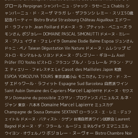
グロール
Perpignan
シ
シャンパーニュ・ジャック・ラセーニュ
Chablis
ャンパーニュ・ド・スーザ
マラガ
レ・ザフランシ
レミー・スリエ50歳
記念パーティー
Bistro Brutal
Château Aiguilloux
エドワー
Strasbourg
ド・ラフィット
Jean Foillard
ラ
ドメーヌ・ラ・プティット・べニューズ
モンさん
ボジョレー
DOMAINE PASCAL SIMONUTTI
ドメーヌ・ミレー
イヴォ・フェレイラ
Espoa
ヌ・ブリュ
Domaine Elodie Balme
ジュンさん
ドメーヌ・ムレシップ
ドゥニ・ペノ
Taiwan Dégustation Vin Nature
ビ
ドメーヌ・グレゴリー・ギヨーム
ストロ・モンマルトル
リヨン
Axel
ブルノ・シュレール
アラン・アリ
Prüfer
ITO Yoshio
ビストロ・フラコン
エ
Le Casot des Mailloles
ティエリー・フォレスチエ
Japon
和食
ESPOA YOROZUYA TOURS
東京武蔵小山
モニカさん
エリック・ド・スー
エドゥワール・ラフィット
Espagne Sud
自然派ワイン
ザ
Barcelona
Marcel Lapierre
Saint Aubin
Domaine des Capriers
ドメーヌ・セクス
Domaine du possible
バニュルス
ルネ・
タン
エクサン・プロヴァンス
Domaine Marcel Lapierre
ジャン
東京・六本木
ミュスカデ
Champagne de Sousa
Domaine SEXTANT
ローランス・エ・レミ・デュフ
Laurent
ェイトル
ドメーヌ・バティスト・クザン
台湾自然派ワイン試飲会
Bagnol
ドメーヌ・デ・フラール・ルージュ
ミネルヴォワ
エマニュエル・
ボジョレー・ヌーヴォー
ウイヨン・オヴェルノワ
Bistro Chambre Noir