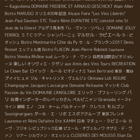
Kagoshima
Alain Allier
ー
DOMAINE FREDERIC ET ARNAUD GESCHICKT
スリエ400年記念
Bistro MARUGO
Alsace Foire "Les Vins Libérés"
STC Tours
Rémi DUFAITRE
STC
Jean-Paul Daumen
coinstot vino
St
Jean de la Ginest
アルザス見本市「レ・ヴァン・リベレ」
DOMAINE JOLLY
マルセル・ラピエール
ＳＴＣツアー
シャンパーニュ
FERRIOL
ラ・ピ
Côte du Py
オッシュ
Bistro Montmartre
セ・ル・プランタン2017
Denis
Pesnot
エッフェル塔
Bistro FLACON
Jean-Pierre Robinot
Capitaine
Rhône sud
Bistro Shimba
ムーラン・ナ・ヴァン
自然派試飲会ビオジョレ
楽しい
オリヴィエ・クザン
ーヌ
aux Amis des Vins Tours
RECREATION
ロイック・ルール
Le Clown Bar
ビオディナミ
Yann Bertrand
東京・鴬谷
プイイヒュメ
Okinawa
Loïc ROURE
ジル・キャトリンヌ・ヴェルジェ
Champagne Jacques Lassaigne
Domaine Richaume
Club
マッシモ
DOMAINE L'ANGLORE
パ
Passion du Vin
エリック・プフェーリング
リ
台湾インポーターのレベッカさん
ペルピニャン
Granada
イースト
モルゴン
パルティーダ・クレウス
ライン
静岡
エノ・コネ・チーム
Souvignargues
ダール・エ・リボ
エスポアグループ
東京フレンチ
Eric KAMM
日本
マチュー・ラピエール
Laurence et Rémi Dufaitre
カ
ーヴ・フジキ
レピュブリック広場
ピエール・オヴェルノワ
オザミ・デ・ヴ
ァン ツアー
シルヴァン・オエッシュ
CLOSERIES DES MOUSSIS
Elian Da