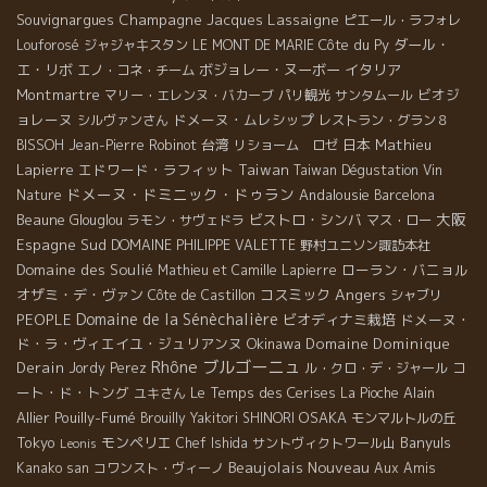
Souvignargues
Champagne Jacques Lassaigne
ピエール・ラフォレ
Côte du Py
ダール・
Louforosé
ジャジャキスタン
LE MONT DE MARIE
エ・リボ
ボジョレー・ヌーボー
イタリア
エノ・コネ・チーム
Montmartre
ビオジ
マリー・エレンヌ・バカーブ
パリ観光
サンタムール
ョレーヌ
ドメーヌ・ムレシップ
シルヴァンさん
レストラン・グラン８
台湾
日本
Mathieu
BISSOH
Jean-Pierre Robinot
リショーム ロゼ
Lapierre
エドワード・ラフィット
Taiwan
Taiwan Dégustation Vin
ドメーヌ・ドミニック・ドゥラン
Andalousie
Nature
Barcelona
大阪
Beaune
ビストロ・シンバ
Glouglou
ラモン・サヴェドラ
マス・ロー
Espagne Sud
DOMAINE PHILIPPE VALETTE
野村ユニソン諏訪本社
Domaine des Soulié
ローラン・バニョル
Mathieu et Camille Lapierre
Angers
オザミ・デ・ヴァン
コスミック
Côte de Castillon
シャブリ
Domaine de la Sénèchalière
PEOPLE
ビオディナミ栽培
ドメーヌ・
ド・ラ・ヴィエイユ・ジュリアンヌ
Okinawa
Domaine Dominique
Rhône
ブルゴーニュ
Derain
コ
Jordy Perez
ル・クロ・デ・ジャール
ート・ド・トング
Le Temps des Cerises
Alain
ユキさん
La Pioche
Allier
Pouilly-Fumé
OSAKA
Brouilly
Yakitori SHINORI
モンマルトルの丘
Tokyo
モンペリエ
Banyuls
Chef Ishida
サントヴィクトワール山
Leonis
Beaujolais Nouveau
Kanako san
コワンスト・ヴィーノ
Aux Amis