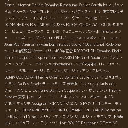
Fleurie
Domaine Richeaume
Olivier Cousin
Pierre Laforest
Italie
ジュン
さん
ドメーヌ・シャルロット・エ・ジャン・バティスト・セナ
東京フレンチ
ボジョレー・ヌーヴォー
ル・グロ・デュ・ロワ
BMO 社
ニーム
DOMAINE DES FOULARDS ROUGES
ダミア
ESPOA YOROZUYA TOURS
l'anglore
ン・ビュロー
ソントル
シ
ローランス・エ・レミ・デュフェートル
バニュルス
ャトー・エギュイユ
Vin Nature BIM
エスポア・ゴトーツアー
Domaine des Soulié 400ans
Jean-Paul Daumen
Sylvain
Chef Rodolphe
試飲会
スリエ400年記念
セーヌ河
Medoc
RECREATION
Domaine Elodie
Espoa Tour
Beaujoloise
ル・ヴァン・
Balme
JAJAKISTAN
Saint Aubin
ドゥ・メザミ
biojoleynes
ラ・ピオッシュ
アルザス見本市「レ・ヴァン・
リベレ」
ジル・キャトリンヌ・ヴェルジェ
ジュリアン・マレシャル
DOMINIQUE DERAIN
Pierre Overnoy
Domaine Laurent Barth
ミネルヴォ
ラ・ルミーズ
aux Amis des
ワ
Elian Da Ros
Savoie
焼き鳥・しのり
Vins
ＴＡＶＥＬ
Domaine Damien Coquelet
レ・ザフランシ
Thierry
東京
ドメーヌ・ニコラ・カルマラン
Puzelat
マス・ぺリセール
AD
DOMAINE PASCAL SIMONUTTI
VINUM
マッシモ
Assignan
レミー・デュ
DOMAINE MYLENE BRU
DOMAINE ERIC KAMM
Domaine
フェートル
Le Bout du Monde
オリヴィエ・クザン
ジョルジュ・デコンブ
小松屋
DOMAINE
エドゥワール・ラフィット
Loïc ROURE
Bourgone
pépite