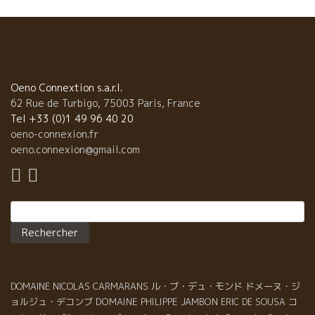
l’article
Oeno Connextion s.a.r.l.
62 Rue de Turbigo, 75003 Paris, France
Tel +33 (0)1 49 96 40 20
oeno-connexion.fr
oeno.connexion@gmail.com
Rechercher :
DOMAINE NICOLAS CARMARANS
ル・ブ・デュ・モンド
ドメーヌ・ジ
ョルジュ・デコンブ
DOMAINE PHILIPPE JAMBON
コ
ERIC DE SOUSA