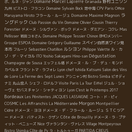
Domaine Marcel Lapierre
野村ユニソン
Granada
ボ、ルネ・ジャン
九州
Domaine Sylvain Bock
地中海
ビストロ・フラコン
CPV Paris Office
ラ
フラール・ルージュ
Domaine Maxime Magnon
Maruyama Hiroto
ングドック
Club Passion du Vin
Domaine Olivier Cousin
Thierry
Forestier
ドメーヌ・シルヴァン・ボック
ドメーヌ・ダミアン・コクレ
Mas
BMOメンバー
Pellisser
岩田コキさん
Domaine Philippe Tessier
Chinon
Groupe ESPOA
Domaine Grégory Guillaume
スペイン自然派ワイン見
ルシヨン
本市
Sebastien Chatillon
ル・カ
フルーリ
Philippe Valette
Dégustation
ゾ・デ・マイヨル
ITO Yoshio
Sakagami Hino-san
Champagne de Sousa
ドメーヌ・ル・ブ・デュ・モンド
エッフェル塔
Lyon chef Ishida Katsumi
カベルネ フラン
トマ・ラフォレ
Salon des Vins
de Loire
La Ferme des Sept Lunes
アシニャン村
Bistro Simba
ビオディ
丸山宏人
ナミ
シェフ・ロドルフ
Visite Paris
La Tour Eiffel
ジュル・ショ
セバスチャン・シャティヨン
ーヴェ
Lyon
C'est le Printemps 2017
Bordeaux
Les Pénitentes
JACQUES LASSAIGNE
コート・ド・ピィ
Morgon
COSMIC
Les Affranchis
Montpellier
La Méditerranée
ドメーヌ・ヨヨ
ドメーヌ・デ・フラール・ルージュ
ＳＴＣツア
Cidre
ー
Côte de Brouilly
ドメーヌ・バティスト・クザン
ドメーヌ・ラ・プテ
Nice
ィット・べニューズ
ヴァランタン・ヴァレス
Village Montpeyroux
PARTIDA CREUS
Bistro Shimba
Côte de Py
ラ・トルトゥーガ