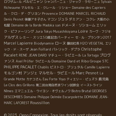
ペルピニャン
ロワザム−ル
シャンパ－ニュ・ジャック・ラセ－ニュ
Sylvain
Richeaume
マルセル・エ・クレール・リショー
Domaine des Capriers
Provence
ル・クロ・デ・グリヨン
DOMAINE MARCEL RICHAUD
ジュラ
ダミアン・コクレ
Denis Pesnot
後藤アキ子さん
マコン
大阪の小
ドメーヌ・リショーム
エリッ
松屋
Domaine de la Borde
Madoka san
Loire
Jura
ク・ピファーリング
Tokyo Musashikoyama
カーヴ・フジキ
アルザス
レミー・スリエ50歳記念パーティー
セ・ル・プランタン2017
Marcel Lapierre
ローヌ
Biodynamie
H2O VEGETAL
藤田社長
エリ
Christophe
Jean Foillard
ック・ド・スーザ
パトリック・デプラ
Pacalet
プロヴ
RENE JEAN DARD
マチュー・ラピエール
La Tortuga
ァンス
Domaine Dard et Ribo
Groupe STC
Axel Prϋfer
ラピエール
PHILIPPE PACALET
ビストロ・ブリュタル
Chablis
Camille Lapierre
Marc Pesnot
モルゴン村
アンジェ
マルセル・ラピエ－ル
La
鹿児島
Grande Motte
カナコさん
Eau Forte
Yoyo
ティエリー・ピュズラ
Le Clos des Grillons
第二回台湾自然派ワイン試飲会
イーストライン
Bistro Brutal
GEORGES
Nîmes
エマニュエル・ウイヨン・オヴェルノワ
DESCOMBES
Escarpolette
Domaine Philippe Delmée
DOMAINE JEAN-
Roussillon
MARC LAFOREST
© 2023, Oeno Connexion, Tous les droits sont réservés.