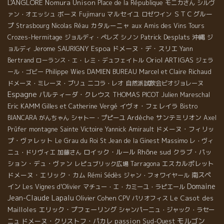
L'ANGLORE
Nomura Unison
Place de la République
モニカさん
シルヴ
ボーヌ
マルセイユ
ＳＴＣグルー
ァン・オエッシュ
Fujimaru
ロゼワイン
プ
カタルーニャ
Strasbourg
Nicolas Réau
aux Amis des Vins Tours
Patrick Desplats
沖縄
Crozes-Hermitage
ジョルディ・ペレズ
シノン
ジ
Jerome SAURIGNY
Espoa
ドメーヌ・デ・スリエ
ョルディ
Yann
Oriol ARTIGAS
Bertrand
ローランス・エ・レミ・デュフェイトル
ジェラ
ール・ゴビー
Philippe Wies
DAMIEN BUREAU
Marcel et Claire Richaud
ドメーヌ・ミレーヌ・ブリュ
ニコラ・レオ
自然派試飲会ビオジョレーヌ
Espagne
パルティーダ・クレウス
THOMAS PICOT
Julien Mareschal
Eric KAMM
イヴォ・フェレイラ
Gilles et Catherine Vergé
Bistro
Ardèche
サンテミリオン
BIANCARA
がんちゃん
シャトー・プピーユ
Axel
ドメーヌ・フィリッ
Prüfer
montagne Sainte Victoire
Yannick Amirault
プ・ヴァレット
Massimo
Le Grau du Roi
St Jean de la Ginest
レ・ヴィ
Rhône sud
ロイック・ルール
クラブ・パッ
ニュ・ドリヴィエ
加藤さん
ション・デュ・ヴァン
エスカルポレット
レピュブリック広場
Tarragona
ドメーヌ・エリック・カム
南スペ
Rémi Sédès
ジャン・フォワイヤール
Domaine
イン
Les Vignes d'Olivier
マチュー・エ・カミーユ・ラピエール
Jean-Claude Lapalu
Olivier Cohen
Le Casot des
CPV パリオフィス
Mailloles
エリック・プフェーリング
シャンパーニュ・ジャック・ラセー
モルゴン
ドメーヌ・クリストフ・パカレ
passion
Sud-Ouest
ニュ