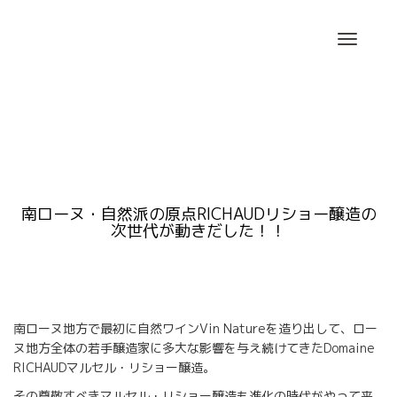
Skip
to
content
南ローヌ・自然派の原点RICHAUDリショー醸造の
次世代が動きだした！！
南ローヌ地方で最初に自然ワインVin Natureを造り出して、ロー
ヌ地方全体の若手醸造家に多大な影響を与え続けてきたDomaine
RICHAUDマルセル・リショー醸造。
その尊敬すべきマルセル・リショー醸造も進化の時代がやって来