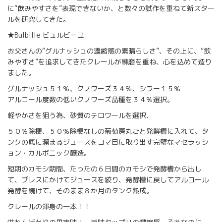
に“飲みやすさを”表現できないか、と数々の試作を重ねて新スター
ルを研究してきた。
★Bulbille ビュルビーユ
お父さんの“グルナッシュの濃縮感の素晴らしさ”、その上に、“飲
みやすさ”を追求してきたクレールが練磨を重ね、心を込めて造り
ました。
グルナッシュ５１％、クノワーズ３４％、シラー１５％
アルコール度数の低いクノワーズ品種を３４％選択。
軽やかさを狙う為、砂質のテロワールを選択、
５０％除梗、５０％除梗なしの葡萄房丸ごと発酵槽に入れて、タ
ンクの底に溜まるジュースをコマ目に取り出す完璧なマセラッシ
ョン・カルボニック醸造。
短期のカモシ期間、たったの６日間のカモシで発酵槽から出し
て、プレスにかけてジュースを絞り、発酵槽に戻してアルコール
発酵を続けて、そのまま８か月のタンク熟成。
クレールの渾身の一本！！