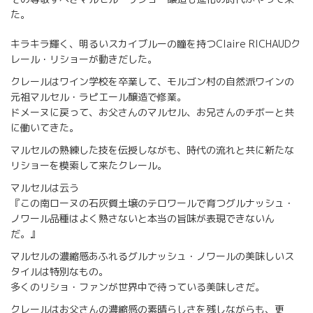
た。
キラキラ輝く、明るいスカイブルーの瞳を持つClaire RICHAUDク
レール・リショーが動きだした。
クレールはワイン学校を卒業して、モルゴン村の自然派ワインの
元祖マルセル・ラピエール醸造で修業。
ドメーヌに戻って、お父さんのマルセル、お兄さんのチボーと共
に働いてきた。
マルセルの熟練した技を伝授しながも、時代の流れと共に新たな
リショーを模索して来たクレール。
マルセルは云う
『この南ローヌの石灰質土壌のテロワールで育つグルナッシュ・
ノワール品種はよく熟さないと本当の旨味が表現できないん
だ。』
マルセルの濃縮感あふれるグルナッシュ・ノワールの美味しいス
タイルは特別なもの。
多くのリショ・ファンが世界中で待っている美味しさだ。
クレールはお父さんの濃縮感の素晴らしさを残しながらも、更