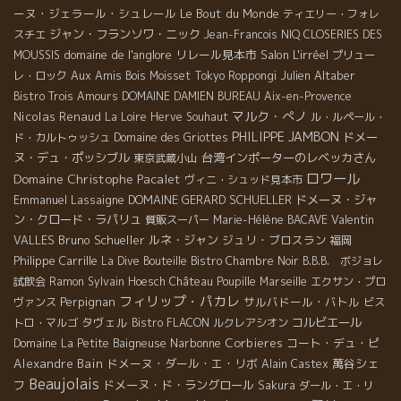
ーヌ・ジェラール・シュレール
Le Bout du Monde
ティエリー・フォレ
ジャン・フランソワ・ニック
スチエ
Jean-Francois NIQ
CLOSERIES DES
domaine de l'anglore
リレール見本市
Salon L'irréel
MOUSSIS
プリュー
Aux Amis
Julien Altaber
レ・ロック
Bois Moisset
Tokyo Roppongi
Bistro Trois Amours
DOMAINE DAMIEN BUREAU
Aix-en-Provence
マルク・ぺノ
Nicolas Renaud
La Loire
Herve Souhaut
ル・ルペール・
PHILIPPE JAMBON
ドメー
ド・カルトゥッシュ
Domaine des Griottes
ヌ・デュ・ポッシブル
台湾インポーターのレベッカさん
東京武蔵小山
ロワール
Domaine Christophe Pacalet
ヴィニ・シュッド見本市
Emmanuel Lassaigne
DOMAINE GERARD SCHUELLER
ドメーヌ・ジャ
ン・クロード・ラパリュ
Valentin
質販スーパー
Marie-Hélène BACAVE
VALLES
Bruno Schueller
ルネ・ジャン
ジュリ・ブロスラン
福岡
Philippe Carrille
La Dive Bouteille
Bistro Chambre Noir
B.B.B. ボジョレ
試飲会
Ramon
Sylvain Hoesch
Château Poupille
Marseille
エクサン・プロ
フィリップ・パカレ
Perpignan
サルバドール・バトル
ヴァンス
ビス
タヴェル
コルビエール
トロ・マルゴ
Bistro FLACON
ルクレアシオン
Narbonne
Corbieres
コート・デュ・ピ
Domaine La Petite Baigneuse
Alexandre Bain
ドメーヌ・ダール・エ・リボ
萬谷シェ
Alain Castex
Beaujolais
フ
ドメーヌ・ド・ラングロール
Sakura
ダール・エ・リ