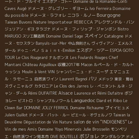
ート・ド・ブルイイ
エスポア・ゴトー
Domaine de la Romanée-Conti
Caves Augé
ドメーヌ・グレゴリー・ギヨーム
Ivo Ferreira
Domaine
Bourgogne
du possible
ドメーヌ・ラフォレ
ニコラ・ルノー
Taiwan Buvons Nature
Importateur REBECCA
アレクサンドル・バン
ドメーヌ・フィリップ・ジャンボン
ジュリアン・ギヨ
タラゴナ
Bistro
スペイン
Catalogne
MARUGO
スリエ醸造所
Domaine Daniel Sage
ドメ
ーヌ・セクスタン
Banyuls-sur-Mer
中山良則さん
ヴィヴィアン・エメルス
Ｓａｉｎｔ-Emilion
エスポア・ツアー
ダール
ドゥニ・ペノ
ESPOA GOTO
ナルボンヌ
Chef
TOUR
Le Clos Rougeard
Les Foulards Rouges
Mantani
Château Aiguilloux
収穫2017年
ルペール・ド・カルト
Macon
ゥッシュ
VIN
シャンパーニュ・ド・スーザ
エマニュエ
Moulin à Vent
パリ
ル・ラセーニュ
自然派ワイン
Laurent Bagnol
メドック
東京・鴬谷
スヴィニャルグ
カタロニア
Le Clos des Jarres
レ・ぺニタント
ルネ・ジ
Alsace
Rémi DUFAITRE
ボジ
ャン・ダール
Laurence et Rémi Dufaitre
Languedoc
Dard et Ribo
ョレー
ビストロ・シャンブルノワール
Le
Domaine Richaume
プイイヒュメ
Clown Bar
DOMAINE JOLLY FERRIOL
Julien Guillot
ドメーヌ・パット・ルー
ピエール・オヴェルノワ
Taiwan la
salon de vin ''INDIGENES''
Le
Deuxième Dégustation de Vin Nature
Vin de mes Amis
Domaine Yoyo
Julie Brosselin
モンペリ
Minervois
ボジョレ
エ・自然派ワイン見本市
アンダルシア
ドメ
DIVE BOUTELLE