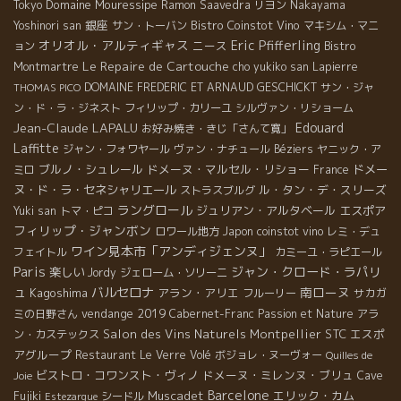
Domaine Mouressipe
Tokyo
Ramon Saavedra
リヨン
Nakayama
銀座
Bistro Coinstot Vino
Yoshinori san
サン・トーバン
マキシム・マニ
オリオル・アルティギャス
Eric Pfifferling
ニース
ョン
Bistro
Le Repaire de Cartouche
Montmartre
cho yukiko san
Lapierre
DOMAINE FREDERIC ET ARNAUD GESCHICKT
サン・ジャ
THOMAS PICO
ン・ド・ラ・ジネスト
フィリップ・カリーユ
シルヴァン・リショーム
Jean-Claude LAPALU
Edouard
お好み焼き・きじ「さんて寛」
Laffitte
ジャン・フォワヤール
ヴァン・ナチュール
Béziers
ヤニック・ア
ブルノ・シュレール
ドメーヌ・マルセル・リショー
ドメー
ミロ
France
ヌ・ド・ラ・セネシャリエール
ル・タン・デ・スリーズ
ストラスブルグ
ラングロール
ジュリアン・アルタベール
エスポア
Yuki san
トマ・ピコ
フィリップ・ジャンボン
ロワール地方
Japon
coinstot vino
レミ・デュ
ワイン見本市「アンディジェンヌ」
フェイトル
カミーユ・ラピエール
Paris
ジャン・クロード・ラパリ
楽しい
Jordy
ジェローム・ソリーニ
ュ
バルセロナ
南ローヌ
Kagoshima
アラン・アリエ
フルーリー
サカガ
vendange 2019
ミの日野さん
Cabernet-Franc
Passion et Nature
アラ
Salon des Vins Naturels Montpellier
STC
エスポ
ン・カステックス
アグループ
Restaurant Le Verre Volé
ボジョレ・ヌーヴォー
Quilles de
ビストロ・コワンスト・ヴィノ
ドメーヌ・ミレンヌ・ブリュ
Cave
Joie
Barcelone
Muscadet
エリック・カム
Fujiki
シードル
Estezargue