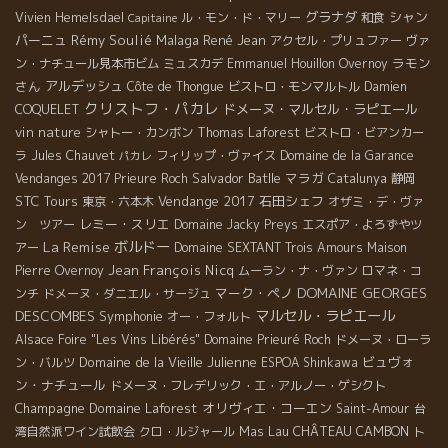
グラナダ
シャン
Vivien Hemelsdael
ル・モン・ド・マリー
和食
Capitaine
パーニュ
Rémy Soulié
Malaga
René Jean
アクセル・プリュファー
ヴァ
ラモン
ン・ナチュール見本市ビム
ミュスカデ
Emmanuel Houillon Overnoy
さん
アルデッシュ
Côte de Thongue
ビストロ・モンマルトル
Damien
クリストフ・パカレ
ドメーヌ・マルセル・ラピエール
COQUELET
vin nature
シャトー・カンボン
Thomas Laforest
ビストロ・ビアンカー
ラ
Jules Chauvet
フィリップ・ヴァイス
Domaine de la Garance
パカレ
Salvador Batlle
マラガ
Vendanges 2017
Prieure Roch
Catalunya
静岡
STC Tours
Vendange 2017
石田シェフ
東京・六本木
オザミ・デ・ヴァ
レミー・スリエ
ン ツアー
Domaine Jacky Preys
エスポア・よろずやツ
La Remise
ボルドー
アー
Domaine SEXTANT
Trois Amours
Maison
Jean François Nicq
Pierre Overnoy
ムーラン・ナ・ヴァン
ロマネ・コ
DOMAINE GEORGES
マーク・ペノ
ンチ
ドメーヌ・ダニエル・サージュ
DESCOMBES
マルセル・ラピエール
Symphonie
オー・フォルト
Alsace Foire "Les Vins Libérés"
Domaine Prieuré Roch
ドメーヌ・ローラ
Domaine de la Vieille Julienne
ビュヴォ
ン・バルツ
ESPOA Shinkawa
ン・ナチュール
ドメーヌ・フレデリック・エ・アルノー・ゲシクト
Champagne
Domaine Laforest
オリヴィエ・コーエン
Saint-Amour
台
Mas Lau
CHÂTEAU CAMBON
湾自然派ワイン試飲会
クロ・ルジャール
ト