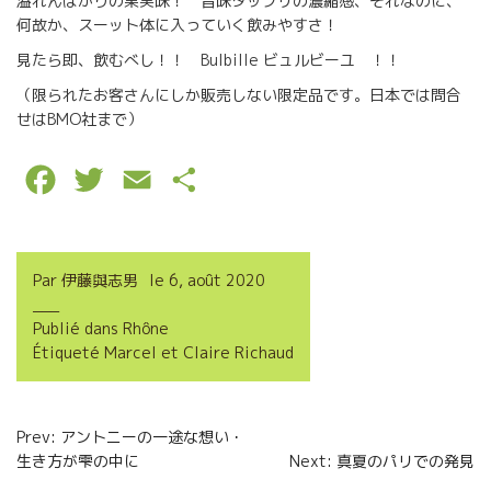
溢れんばかりの果実味！ 旨味タップリの濃縮感、それなのに、
何故か、スーット体に入っていく飲みやすさ！
見たら即、飲むべし！！ Bulbille ビュルビーユ ！！
（限られたお客さんにしか販売しない限定品です。日本では問合
せはBMO社まで）
F
T
E
P
a
w
m
a
c
i
a
r
Par
伊藤與志男
le
6, août 2020
e
t
i
t
Publié dans
Rhône
b
t
l
a
Étiqueté
Marcel et Claire Richaud
o
e
g
o
r
e
Navigation
Prev: アントニーの一途な想い・
k
r
生き方が雫の中に
Next: 真夏のパリでの発見
de