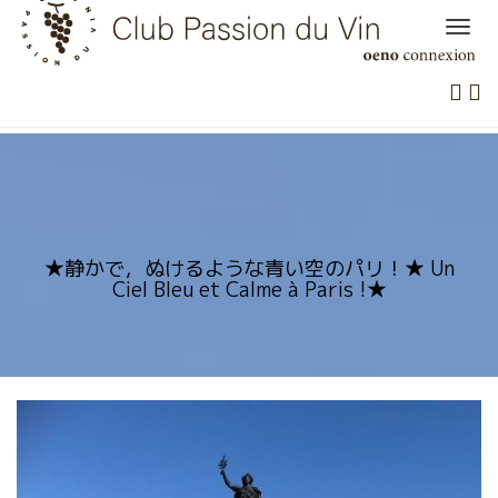
Skip
to
content
★静かで，ぬけるような青い空のパリ！★ Un
Ciel Bleu et Calme à Paris !★