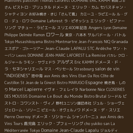
Mailloles
passion
DOMAINE ERIC KAMM
Thomas Laforest
岩田コキ
ビストロ・ブリュタル
ドメーヌ・エリック・カム
セバスチャン・
さん
シャティヨン
お好み焼き・きじ「さんて寛」
カミーユ・ラピエール
ル・グ
Domaine Laforest
エリック・ピファー
ロ・デュ・ロワ
ラ・ピオッシュ
Angers
リング
マチュー・ラピエール
スリエ400年記念
Lyon
Domaine
ロワール
サルバドール・バトル
Philippe Delmée
Ramon
東京・六本木
Granada
Tokyo Musashikoyama
Bistro Montmartre
Jean-Francois NIQ
Jean-Claude LAPALU
STC
Ardèche
エスポア・ゴトーツアー
サン・ト
La Remise
ーバン
DOMAINE JEAN-MARC LAFOREST
クロ・
Leonis
パカレ
アルザス
Eric KAMM
ドメーヌ・ド・
ルジャール
ラモン・サヴェドラ
salon de vin
ラ・セネシャリエール
マス・ぺリセール
Strasbourg
''INDIGENES''
地中海
aux Amis des Vins
Elian Da Ros
Côte de
Espagne
Castillon
St Jean de la Ginest
Bistro MARUGO
焼き鳥・しの
Marcel Lapierre
イヴォ・フェレイラ
Narbonne
Nice
り
CLOSERIES
Domaine Le Bout du Monde
Bistro Brutal
ビ
DES MOUSSIS
シードル
ストロ・コワンスト・ヴィノ
野村ユニソン諏訪本社
ジュル・ショーヴェ
ドメーヌ・デ・スリエ
ジェローム・ソリーニ
ピエール・オヴェルノワ
ドメーヌ・リショーム
シャンパーニュ
Pierre Overnoy
aux Amis des
鹿児島
エリック・プフェーリング
Vins Tours
cho yukiko san
La
Domaine Jean-Claude Lapalu
Tokyo
Méditerranée
ジョルディ