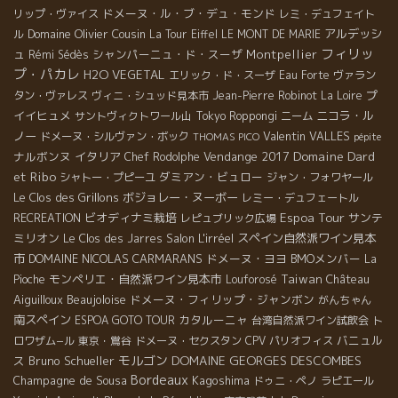
ドメーヌ・ル・ブ・デュ・モンド
リップ・ヴァイス
レミ・デュフェイト
Domaine Olivier Cousin
アルデッシ
ル
La Tour Eiffel
LE MONT DE MARIE
フィリッ
ュ
シャンパーニュ・ド・スーザ
Montpellier
Rémi Sédès
プ・パカレ
H2O VEGETAL
エリック・ド・スーザ
Eau Forte
ヴァラン
プ
タン・ヴァレス
ヴィニ・シュッド見本市
Jean-Pierre Robinot
La Loire
イイヒュメ
ニコラ・ル
サントヴィクトワール山
Tokyo Roppongi
ニーム
ノー
Valentin VALLES
ドメーヌ・シルヴァン・ボック
THOMAS PICO
pépite
Domaine Dard
ナルボンヌ
イタリア
Vendange 2017
Chef Rodolphe
et Ribo
ダミアン・ビュロー
シャトー・プピーユ
ジャン・フォワヤール
Le Clos des Grillons
ボジョレー・ヌーボー
レミー・デュフェートル
Espoa Tour
ビオディナミ栽培
サンテ
RECREATION
レピュブリック広場
ミリオン
Salon L'irréel
スペイン自然派ワイン見本
Le Clos des Jarres
市
DOMAINE NICOLAS CARMARANS
ドメーヌ・ヨヨ
BMOメンバー
La
モンペリエ・自然派ワイン見本市
Taiwan
Château
Pioche
Louforosé
Aiguilloux
Beaujoloise
ドメーヌ・フィリップ・ジャンボン
がんちゃん
南スペイン
カタルーニャ
ESPOA GOTO TOUR
台湾自然派ワイン試飲会
ト
バニュル
ロワザム−ル
東京・鴬谷
ドメーヌ・セクスタン
CPV パリオフィス
モルゴン
DOMAINE GEORGES DESCOMBES
ス
Bruno Schueller
Bordeaux
Champagne de Sousa
Kagoshima
ドゥニ・ペノ
ラピエール