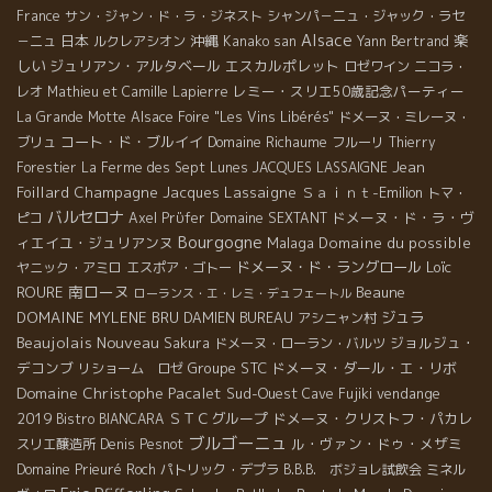
France
サン・ジャン・ド・ラ・ジネスト
シャンパ－ニュ・ジャック・ラセ
Alsace
日本
沖縄
楽
－ニュ
ルクレアシオン
Kanako san
Yann Bertrand
しい
ジュリアン・アルタベール
エスカルポレット
ロゼワイン
ニコラ・
レミー・スリエ50歳記念パーティー
レオ
Mathieu et Camille Lapierre
La Grande Motte
Alsace Foire "Les Vins Libérés"
ドメーヌ・ミレーヌ・
コート・ド・ブルイイ
Domaine Richaume
ブリュ
フルーリ
Thierry
Jean
Forestier
La Ferme des Sept Lunes
JACQUES LASSAIGNE
Foillard
Champagne Jacques Lassaigne
Ｓａｉｎｔ-Emilion
トマ・
バルセロナ
ドメーヌ・ド・ラ・ヴ
ピコ
Axel Prϋfer
Domaine SEXTANT
Bourgogne
ィエイユ・ジュリアンヌ
Malaga
Domaine du possible
ドメーヌ・ド・ラングロール
Loïc
ヤニック・アミロ
エスポア・ゴトー
南ローヌ
ROURE
Beaune
ローランス・エ・レミ・デュフェートル
DOMAINE MYLENE BRU
ジュラ
DAMIEN BUREAU
アシニャン村
Beaujolais Nouveau
ジョルジュ・
Sakura
ドメーヌ・ローラン・バルツ
デコンブ
Groupe STC
ドメーヌ・ダール・エ・リボ
リショーム ロゼ
Domaine Christophe Pacalet
Sud-Ouest
vendange
Cave Fujiki
2019
ＳＴＣグループ
ドメーヌ・クリストフ・パカレ
Bistro BIANCARA
ブルゴーニュ
ル・ヴァン・ドゥ・メザミ
スリエ醸造所
Denis Pesnot
Domaine Prieuré Roch
パトリック・デプラ
B.B.B. ボジョレ試飲会
ミネル