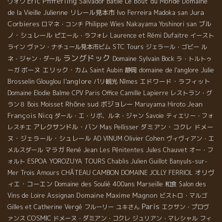
Eric Pfifferling
Salvador Batlle
Le Bout du Monde
Domaine
ヴォワ
Jura
de la Vieille Julienne
リレール見本市
Ivo Ferreira
Madoka san
Corbieres
ブル
ロマネ・コンチ
Philippe Wies
Nakayama Yoshinori san
ノ・シュレール
ピエール・ラフォレ
Laurence et Rémi Dufaitre
イースト
STC Tours
ライン
ヴァン・ナチュール見本市ビム
ジェラール・ゴビー
ル
ラングドック
Domaine Sylvain Bock
ネ・ジャン・ダール
ラ・トルトゥ
ボーヌ
エリック・カム
domaine de l'anglore
Julie
ーガ
Saint Aubin
静岡
l'anglore
Brosselin
エドワード・ラフィット
Glouglou
パリ観光
Nîmes
Domaine Elodie Balme
CPV Paris Office
Camille Lapierre
レストラン・グ
Rhône sud
ボジョレー
Jean
ラン８
Bois Moisset
Maruyama Hiroto
François Nicq
ダール・エ・リボ、ルネ・ジャン
Savoie
ティエリー・フォ
アレクサンドル・バン
ダミアン・コクレ
ドメー
レスチエ
Mas Pellisser
ヌ・ジェラール・シュレール
Olivier Cohen
AD VINUM
ヴィヴィアン・エ
マラガ
René Jean
メルスダール
Les Pénitentes
Jules Chauvet
オー・フ
ォルト
ESPOA YOROZUYA TOURS
Chablis
Julien Guillot
Banyuls-sur-
CHÂTEAU CAMBON
オリヴ
Mer
Trois Amours
DOMAINE JOLLY FERRIOL
ィエ・コーエン
Domaine des Soulié 400ans
Marseille
和食
Salon des
Domaine Maxime Magnon
Vins de Loire
Assignan
ビストロ・マルゴ
Paris
Gilles et Catherine Vergé
フルーリー
ユキさん
エクサン・プロヴ
COSMIC
ァンス
ドメーヌ・ダミアン・コクレ
ジュリアン・マレシャル
フィ