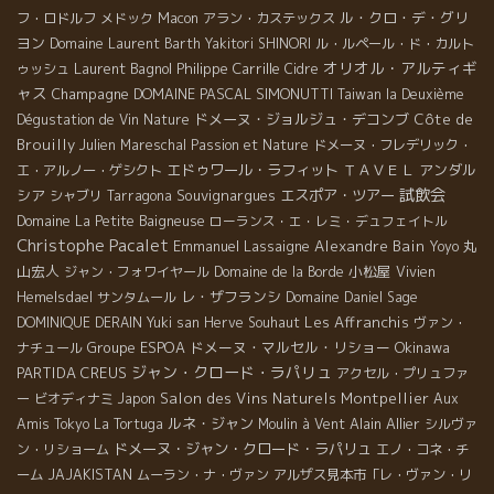
ル・クロ・デ・グリ
フ・ロドルフ
メドック
Macon
アラン・カステックス
ヨン
Domaine Laurent Barth
Yakitori SHINORI
ル・ルペール・ド・カルト
オリオル・アルティギ
Laurent Bagnol
Philippe Carrille
ゥッシュ
Cidre
ャス
Champagne
DOMAINE PASCAL SIMONUTTI
Taiwan la Deuxième
ドメーヌ・ジョルジュ・デコンブ
Côte de
Dégustation de Vin Nature
Brouilly
Julien Mareschal
Passion et Nature
ドメーヌ・フレデリック・
エドゥワール・ラフィット
ＴＡＶＥＬ
アンダル
エ・アルノー・ゲシクト
試飲会
シア
Souvignargues
エスポア・ツアー
シャブリ
Tarragona
Domaine La Petite Baigneuse
ローランス・エ・レミ・デュフェイトル
Christophe Pacalet
Emmanuel Lassaigne
Alexandre Bain
丸
Yoyo
山宏人
小松屋
ジャン・フォワイヤール
Domaine de la Borde
Vivien
レ・ザフランシ
Hemelsdael
サンタムール
Domaine Daniel Sage
Les Affranchis
DOMINIQUE DERAIN
Yuki san
Herve Souhaut
ヴァン・
Groupe ESPOA
ドメーヌ・マルセル・リショー
Okinawa
ナチュール
ジャン・クロード・ラパリュ
PARTIDA CREUS
アクセル・プリュファ
Salon des Vins Naturels Montpellier
ー
ビオディナミ
Japon
Aux
ルネ・ジャン
Alain Allier
Amis Tokyo
La Tortuga
Moulin à Vent
シルヴァ
ドメーヌ・ジャン・クロード・ラパリュ
ン・リショーム
エノ・コネ・チ
ーム
JAJAKISTAN
ムーラン・ナ・ヴァン
アルザス見本市「レ・ヴァン・リ