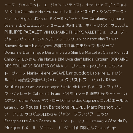
スヴィニャル
メーヌ・シャルロット・エ・ジャン・バティスト・セナ
Italie
Edouard Laffitte
グ
ビストロ・シンバ
マーク・
Bistro Chambre Noir
ペノ
Les Vignes d'Olivier
ドメーヌ・パット・ルー
Catalunya
Fujimaru
エマニュエル・ラセーニュ
九州
Béziers
ジル・キャトリンヌ・ヴェルジェ
PHILIPPE PACALET
VIN
DOMAINE PHILIPPE VALETTE
ル・クロ・デ・
Taiwan
ジャール
ビストロ・シャンブルノワール
リヨン
coinstot vino
ルシヨン
Buvons Nature
biojoleynes
収穫2017年
石田シェフ
Domaine Dominique Derain
Bistro Shimba
Marcel et Claire Richaud
ラモンさん
Lyon chef Ishida Katsumi
DOMAINE
Chinon
Vin Nature BIM
DES FOULARDS ROUGES
OSAKA
レ・ヴィニュ・ドリヴィエ
コワンス
Languedoc
ロイック・
ト・ヴィーノ
Marie-Hélène BACAVE
Lapierre
クリストフ・パカレ
ルール
Rémy
自然派試飲会ビオジョレーヌ
Soulié
ドメーヌ・フィリッ
montagne Sainte Victoire
Quilles de Joie
プ・ヴァレット
ビオジョレーヌ
Cabernet-Franc
藤田社長
シャトー・カ
Fleurie
コルビエール
ンボン
Medoc
マス・ロー
Domaine des Capriers
Le
Roussillon
Marc Pesnot
Barcelone
PEOPLE
アラ
Grau du Roi
ン・アリエ
ジャン・フランソワ・ニック
サカガミの日野さん
Escarpolette
Côte du Py
Alain Castex
ル・モン・ド・マリー
Estezargue
Morgon
Caves Augé
ドメーヌ・ダニエル・サージュ
中山良則さん