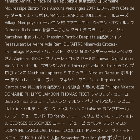
Domaine
Yannick Amirault
Place de la République
東京武蔵小山
Mouressipe
Bistro Trois Amours
Vendanges 2017
ロワール地方
Côte de
ラ・ルミーズ
ダール・エ・リボ
DOMAINE GERARD SCHUELLER
Py
モルゴン村
Village Montpeyroux
エマニュエル・ウイヨン・オヴェルノワ
Domaine Richeaume
グラナダ
フラール・ルージュ
後藤アキ子さん
Massimo
Patrick Desplats
自然派ワイン
Barcelona
東京フレンチ
Rémi DUFAITRE
Restaurant Le Verre Volé
Minervois
Crozes-
台湾インポーターのレベッカ
Hermitage
ドメーヌ・バティスト・クザン
さん
BISSOH
プリューレ・ロック
セーヌ河
Taiwan Dégustation
Capitaine
プ
Vin Nature
セ・ル・プランタン2017
Thierry Puzelat
Bistro FLACON
ロヴァンス
ボルド
Mathieu Lapierre
ＳＴＣツアー
Nicolas Renaud
ー
ボジョレー・ヌーヴォー
Le Repaire de
マキシム・マニョン
Cartouche
第二回台湾自然派ワイン試飲会
大阪の小松屋
Philippe Valette
DOMAINE PHILIPPE JAMBON
THOMAS PICOT
フィリップ・カリーユ
マルク・ぺノ
マルセル・ラピエ－
ジュリ・ブロスラン
Bistro Simba
Loire
ル
ラングロール
パルティーダ・クレウス
Catalogne
シノン
ル・ブ・デュ・モンド
レミー・スリエ
ITO Yoshio
ビストロ・モンマルト
GEORGES DESCOMBES
コート・デュ・ピ
ル
カベルネ フラン
マコン
DOMAINE L'ANGLORE
Damien COQUELET
ドメーヌ・ラ・プティット・
Beaujolais
ボジョレ
大阪
Sebastien Chatillon
台湾
べニューズ
ド