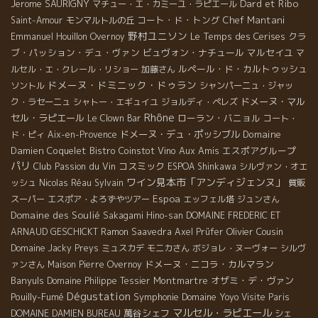
Dard et Ribo
Jerome SAURIGNY
マチュー・エ・カミーユ・ラピエール
コート・ド・トング
Chef Mantani
Saint-Amour
モンマルトルの丘
野村ユニソン
Le Temps des Cerises
クラ
Emmanuel Houillon Overnoy
ブ・パッション・デュ・ヴァン
ビュヴォン・ナチュール
マルセイユ
マ
ルペール・ド・カルトゥッシュ
ルセル・エ・クレール・リショー
加藤さん
ドメーヌ・ドミニック・ドゥラン
ソントル
シャンパーニュ・ジャッ
ドメーヌ・マル
ク・ラセーニュ
シャトー・エギュイユ
ジョルディ・ペレズ
Rhône
セル・ラピエール
ローラン・バニョル
Le Clown Bar
コート・
ドメーヌ・デュ・ポッシブル
Domaine
ド・ピィ
Aix-en-Provence
Damien Coquelet
Bistro Coinstot Vino
Aux Amis
エスポアグループ
パリ
Club Passion du Vin
コスミック
ESPOA Shinkawa
シルヴァン・オエ
ワイン見本市「アンディジェンヌ」
ッシュ
Nicolas Réau
Sylvain
質販
Espoa
スーパー
エスポア・よろずやツアー
エッフェル塔
ジュンさん
Domaine des Soulié
Sakagami Hino-san
DOMAINE FREDERIC ET
Olivier Cousin
ARNAUD GESCHICKT
Ramon Saavedra
Axel Prüfer
Domaine Jacky Preys
ミュスカデ
モニカさん
ボジョレ・ヌーヴォー
シルヴ
ドメーヌ・ニコラ・カルマラン
ァンさん
Maison Pierre Overnoy
Banyuls
Montmartre
オザミ・デ・ヴァン
Domaine Philippe Tessier
Dégustation
Pouilly-Fumé
Symphonie
Domaine Yoyo
Visite Paris
マルセル・ラピエール
萬谷シェフ
DOMAINE DAMIEN BUREAU
シェ