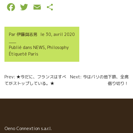
F
T
E
P
a
w
m
a
c
i
a
r
Par
伊藤與志男
le
30, avril 2020
e
t
i
t
Publié dans
NEWS
,
Philosophy
b
t
l
a
Étiqueté
Paris
o
e
g
o
r
e
Navigation
Prev: ★今だに、フランスはすべ
Next: 今はパリの地下鉄、全席
k
r
てがストップしている。★
借り切り！
de
l’article
Oeno Connextion s.a.r.l.