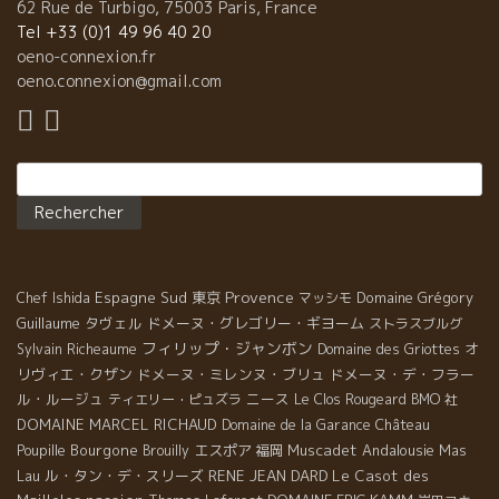
62 Rue de Turbigo, 75003 Paris, France
Tel +33 (0)1 49 96 40 20
oeno-connexion.fr
oeno.connexion@gmail.com
Rechercher :
Provence
Espagne Sud
東京
Domaine Grégory
Chef Ishida
マッシモ
Guillaume
タヴェル
ドメーヌ・グレゴリー・ギヨーム
ストラスブルグ
フィリップ・ジャンボン
オ
Sylvain Richeaume
Domaine des Griottes
リヴィエ・クザン
ドメーヌ・ミレンヌ・ブリュ
ドメーヌ・デ・フラー
ル・ルージュ
ニース
ティエリー・ピュズラ
Le Clos Rougeard
BMO 社
DOMAINE MARCEL RICHAUD
Domaine de la Garance
Château
Bourgone
エスポア
Muscadet
Andalousie
Mas
Poupille
Brouilly
福岡
Lau
ル・タン・デ・スリーズ
RENE JEAN DARD
Le Casot des