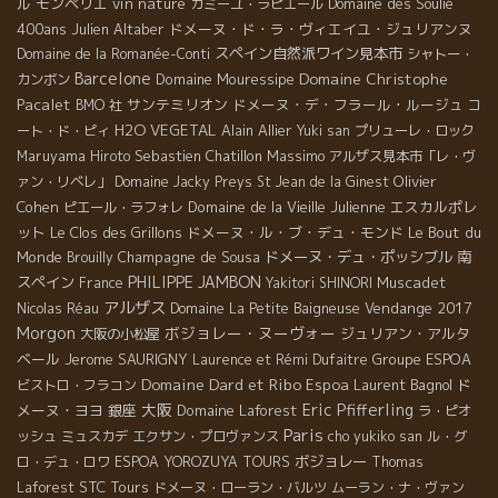
ル
モンペリエ
vin nature
Domaine des Soulié
カミーユ・ラピエール
400ans
Julien Altaber
ドメーヌ・ド・ラ・ヴィエイユ・ジュリアンヌ
スペイン自然派ワイン見本市
Domaine de la Romanée-Conti
シャトー・
Barcelone
Domaine Christophe
Domaine Mouressipe
カンボン
Pacalet
サンテミリオン
ドメーヌ・デ・フラール・ルージュ
BMO 社
コ
H2O VEGETAL
Alain Allier
ート・ド・ピィ
Yuki san
プリューレ・ロック
Sebastien Chatillon
Massimo
Maruyama Hiroto
アルザス見本市「レ・ヴ
Olivier
ァン・リベレ」
Domaine Jacky Preys
St Jean de la Ginest
Cohen
Domaine de la Vieille Julienne
エスカルポレ
ピエール・ラフォレ
ット
Le Clos des Grillons
ドメーヌ・ル・ブ・デュ・モンド
Le Bout du
Monde
Champagne de Sousa
ドメーヌ・デュ・ポッシブル
南
Brouilly
PHILIPPE JAMBON
スペイン
Muscadet
France
Yakitori SHINORI
アルザス
Vendange 2017
Nicolas Réau
Domaine La Petite Baigneuse
Morgon
ボジョレー・ヌーヴォー
ジュリアン・アルタ
大阪の小松屋
ベール
Jerome SAURIGNY
Groupe ESPOA
Laurence et Rémi Dufaitre
Domaine Dard et Ribo
Espoa
Laurent Bagnol
ド
ビストロ・フラコン
大阪
Eric Pfifferling
メーヌ・ヨヨ
銀座
Domaine Laforest
ラ・ピオ
Paris
ッシュ
ミュスカデ
エクサン・プロヴァンス
cho yukiko san
ル・グ
ボジョレー
ロ・デュ・ロワ
ESPOA YOROZUYA TOURS
Thomas
STC Tours
Laforest
ドメーヌ・ローラン・バルツ
ムーラン・ナ・ヴァン