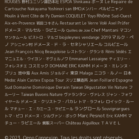
Le Repaire de
ROUGES
ボーヌ
野村ユニソン諏訪本社
ESPOA Shinkawa
Cartouche
BMOメンバー
ペルピニャン
Nakayama Yoshinori san
Rhône
Sud-Ouest
Moulin à Vent
Côte de Py
Damien COQUELET
Yoyo
Aix-en-Provence
岩田コキさん
Restaurant Le Verre Volé
Axel Prüfer
ドメーヌ・マルセル・ラピエール
Chef Mantani
マコン
Quilles de Joie
マルク・ぺ
biojoleynes
vendange 2019
サンタムール
ビストロ・マルゴ
ノ
ドメーヌ・ド・ラ・セネシャリエール
コルビエール
アシニャン村
Jean François Nicq
Beaujoloise
レストラン・グラン８
Rémi Sédès
エ
Emmanuel Lassaigne
マニュエル・ウイヨン・オヴェルノワ
ティエリー・
コスミック
DOMAINE ERIC KAMM
ドメーヌ・ミレンヌ・
フォレスチエ
ブリュ
地中海
Aux Amis
東京
Malaga
ニコラ・ルノー
日本
ジョルディ
Espoa Tour
Jean Foillard
Espagne
Medoc
Alain Castex
スリエ醸造所
Sud
Domaine Dominique Derain
Taiwan Dégustation Vin Nature
フ
Taiwan Buvons Nature
ルーリー
ヴァランタン・ヴァレス
ジャン・フォワ
ドメーヌ・クリストフ・パカレ
ロイック・ルー
イヤール
トマ・ラフォレ
ラングロール
ル
Souvignargues
マチュー・エ・カミーユ・ラピエール
Marc Pesnot
Eric KAMM
マ
トマ・ピコ
ドメーヌ・シルヴァン・ボック
チュー・ラピエール
Château Aiguilloux
ＴＡＶＥＬ
質販スーパー
© 2023, Oeno Connexion, Tous les droits sont réservés.