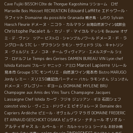
Kagoshima
Cave Fujiki
BISSOH
Côte de Thongue
リショーム ロゼ
Edouard Laffitte
エドゥワール・
Marseille
Bois Moisset
RECREATION
ラフィット
Domaine du possible
Granada
焼き鳥・しのり
Sylvain
Fleurie
ドメーヌ・ニコラ・カルマラン
Hoesch
台湾自然派ワイン試飲会
Christophe Pacalet
ル・カゾ・デ・マイヨル
Beaune
マッシモ
オザ
ドメーヌ・ド・ラ
ミ・デ・ヴァン ツアー
ビストロ・シャンブルノワール
ングロール
STC
レ・ザフランシ
ラモン・サヴェドラ
ジル・キャトリン
ヌ・ヴェルジェ
エノ・コネ・チーム
ヴィヴィアン・エメルスダール
シェ
Le Temps des Cerises
VIN
Lyon chef
フ・ロドルフ
DAMIEN BUREAU
Marcel Lapierre
Ishida Katsumi
リレール
フルーリ
ヤニック・アミロ
見本市
Groupe STC
モンペリエ・自然派ワイン見本市
Bistro MARUGO
レミー・スリエ50歳記念パーティー
ラモンさん
Jordy
ジュンさん
パカレ
ドメーヌ・グレゴリー・ギヨーム
DOMAINE MYLENE BRU
Champagne
Champagne Jacques
aux Amis des Vins Tours
Lassaigne
石田シェフ
Chef Ishida
カーヴ・フジキ
ジュリアン・ギヨ
ビオジョレーヌ
coinstot vino
レ・ヴィニュ・ドリヴィエ
Domaine des
Ardèche
マラガ
Capriers
ピエール・オヴェルノワ
DOMAINE FREDERIC
オリオル・
OSAKA
ビュヴォン・ナチュール
ET ARNAUD GESCHICKT
アルティギャス
ル・ルペール・ド・カルトゥッシュ
シードル
お好み焼