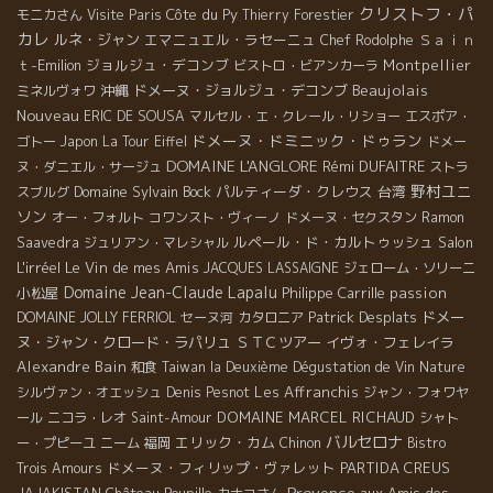
クリストフ・パ
Côte du Py
モニカさん
Visite Paris
Thierry Forestier
カレ
ルネ・ジャン
エマニュエル・ラセーニュ
Ｓａｉｎ
Chef Rodolphe
ｔ-Emilion
ジョルジュ・デコンブ
Montpellier
ビストロ・ビアンカーラ
Beaujolais
沖縄
ドメーヌ・ジョルジュ・デコンブ
ミネルヴォワ
Nouveau
ERIC DE SOUSA
マルセル・エ・クレール・リショー
エスポア・
ドメーヌ・ドミニック・ドゥラン
ゴトー
Japon
La Tour Eiffel
ドメー
DOMAINE L'ANGLORE
Rémi DUFAITRE
ヌ・ダニエル・サージュ
ストラ
野村ユニ
Domaine Sylvain Bock
パルティーダ・クレウス
台湾
スブルグ
ソン
オー・フォルト
コワンスト・ヴィーノ
ドメーヌ・セクスタン
Ramon
ルペール・ド・カルトゥッシュ
Salon
Saavedra
ジュリアン・マレシャル
L'irréel
Le Vin de mes Amis
JACQUES LASSAIGNE
ジェローム・ソリーニ
Domaine Jean-Claude Lapalu
小松屋
Philippe Carrille
passion
Patrick Desplats
ドメー
DOMAINE JOLLY FERRIOL
セーヌ河
カタロニア
ヌ・ジャン・クロード・ラパリュ
ＳＴＣツアー
イヴォ・フェレイラ
Alexandre Bain
和食
Taiwan la Deuxième Dégustation de Vin Nature
Les Affranchis
シルヴァン・オエッシュ
Denis Pesnot
ジャン・フォワヤ
DOMAINE MARCEL RICHAUD
ール
ニコラ・レオ
Saint-Amour
シャト
バルセロナ
エリック・カム
ー・プピーユ
ニーム
福岡
Chinon
Bistro
ドメーヌ・フィリップ・ヴァレット
PARTIDA CREUS
Trois Amours
Provence
aux Amis des