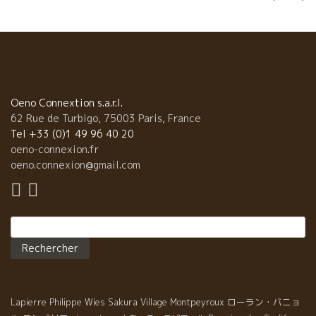
l’article
Oeno Connextion s.a.r.l.
62 Rue de Turbigo, 75003 Paris, France
Tel +33 (0)1 49 96 40 20
oeno-connexion.fr
oeno.connexion@gmail.com
Rechercher :
ローラン・バニョ
Lapierre
Philippe Wies
Sakura
Village Montpeyroux