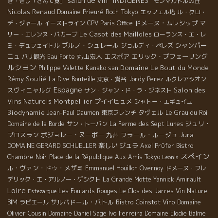
salon de vin ''INDIGENES''
き・きじ「さんて寛」
モンマルトルの丘
Nicolas Renaud
Tokyo
Domaine Prieuré Roch
エッフェル塔
ル・クロ・
ドメーヌ・ムレシップ
デ・ジャール
イーストライン
CPV Paris Office
マ
Le Casot des Mailloles
リー・エレンヌ・バカーブ
ローランス・エ・レ
ブルノ・シュレール
シャンパー
ミ・デュフェイトル
ジョルディ・ペレズ
ニュ
丸山宏人
エスポア
エリック・プフェーリング
パリ観光
Eau Forte
ルシヨン
Domaine Le Bout du Monde
Philippe Valette
Kanako san
Rémy Soulié
La Dive Bouteille
東京・鴬谷
Jordy Perez
ルクレアシオン
Espagne
スヴィニャルグ
Salon des
サン・ジャン・ド・ラ・ジネスト
Vins Naturels Montpellier
プイイヒュメ
シャトー・エギュイユ
Biodynamie
タヴェル
Jean-Paul Daumen
東京フレンチ
Le Grau du Roi
ジュリ・
Domaine de la Borde
サン・トーバン
La Ferme des Sept Lunes
Jura
ブロスラン
ボジョレー・ヌーボー
九州
フラール・ルージュ
DOMAINE GERARD SCHUELLER
楽しい
ジュラ
Axel Prϋfer
Bistro
スペイン
Chambre Noir
Place de la République
Aux Amis Tokyo
Leonis
ル・ヴァン・ドゥ・メザミ
Emmanuel Houillon Overnoy
ドメーヌ・フレ
デリック・エ・アルノー・ゲシクト
La Grande Motte
Yannick Amirault
Loire
Les Foulards Rouges
Le Clos des Jarres
Vin Nature
Estezargue
サルバドール・バトル
Bistro Coinstot Vino
Domaine
BIM
ラピエール
Olivier Cousin
Ivo Ferreira
Domaine Daniel Sage
Domaine Elodie Balme