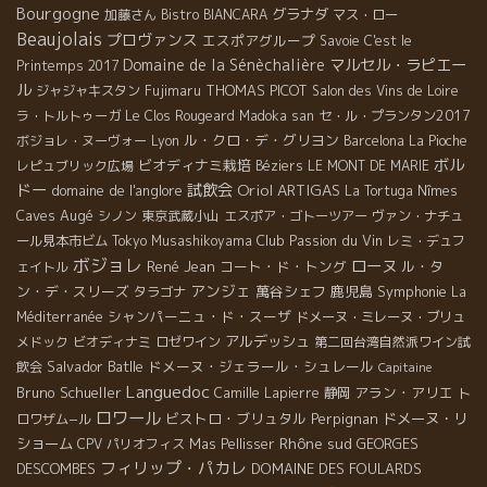
Bourgogne
グラナダ
加藤さん
Bistro BIANCARA
マス・ロー
Beaujolais
プロヴァンス
エスポアグループ
Savoie
C'est le
Domaine de la Sénèchalière
マルセル・ラピエー
Printemps 2017
ル
THOMAS PICOT
ジャジャキスタン
Fujimaru
Salon des Vins de Loire
ラ・トルトゥーガ
Le Clos Rougeard
Madoka san
セ・ル・プランタン2017
ル・クロ・デ・グリヨン
ボジョレ・ヌーヴォー
Lyon
Barcelona
La Pioche
ボル
ビオディナミ栽培
レピュブリック広場
Béziers
LE MONT DE MARIE
ドー
試飲会
Oriol ARTIGAS
domaine de l'anglore
La Tortuga
Nîmes
Caves Augé
シノン
東京武蔵小山
エスポア・ゴトーツアー
ヴァン・ナチュ
Club Passion du Vin
ール見本市ビム
Tokyo Musashikoyama
レミ・デュフ
ボジョレ
ローヌ
René Jean
コート・ド・トング
ル・タ
ェイトル
アンジェ
ン・デ・スリーズ
萬谷シェフ
鹿児島
Symphonie
タラゴナ
La
シャンパーニュ・ド・スーザ
Méditerranée
ドメーヌ・ミレーヌ・ブリュ
アルデッシュ
メドック
ビオディナミ
ロゼワイン
第二回台湾自然派ワイン試
Salvador Batlle
ドメーヌ・ジェラール・シュレール
飲会
Capitaine
Languedoc
Bruno Schueller
アラン・アリエ
Camille Lapierre
静岡
ト
ロワール
ビストロ・ブリュタル
Perpignan
ドメーヌ・リ
ロワザム−ル
Rhône sud
ショーム
GEORGES
CPV パリオフィス
Mas Pellisser
フィリップ・パカレ
DESCOMBES
DOMAINE DES FOULARDS