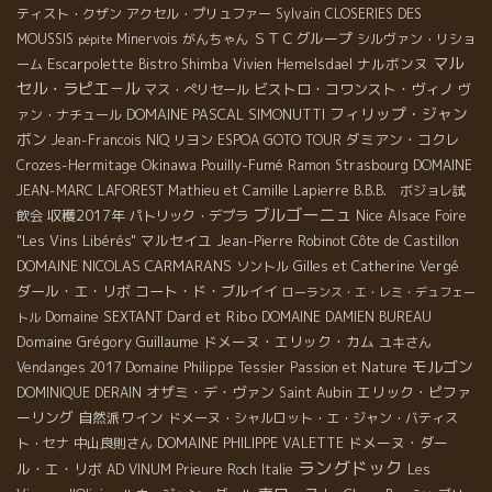
ティスト・クザン
アクセル・プリュファー
Sylvain
CLOSERIES DES
ＳＴＣグループ
MOUSSIS
Minervois
がんちゃん
シルヴァン・リショ
pépite
マル
Escarpolette
ナルボンヌ
ーム
Bistro Shimba
Vivien Hemelsdael
セル・ラピエ－ル
ビストロ・コワンスト・ヴィノ
マス・ぺリセール
ヴ
フィリップ・ジャン
DOMAINE PASCAL SIMONUTTI
ァン・ナチュール
ボン
ダミアン・コクレ
Jean-Francois NIQ
リヨン
ESPOA GOTO TOUR
Okinawa
Pouilly-Fumé
Crozes-Hermitage
Ramon
Strasbourg
DOMAINE
JEAN-MARC LAFOREST
Mathieu et Camille Lapierre
B.B.B. ボジョレ試
ブルゴーニュ
収穫2017年
Nice
飲会
パトリック・デプラ
Alsace Foire
マルセイユ
"Les Vins Libérés"
Jean-Pierre Robinot
Côte de Castillon
DOMAINE NICOLAS CARMARANS
ソントル
Gilles et Catherine Vergé
ダール・エ・リボ
コート・ド・ブルイイ
ローランス・エ・レミ・デュフェー
Dard et Ribo
Domaine SEXTANT
DOMAINE DAMIEN BUREAU
トル
Domaine Grégory Guillaume
ドメーヌ・エリック・カム
ユキさん
モルゴン
Vendanges 2017
Domaine Philippe Tessier
Passion et Nature
オザミ・デ・ヴァン
エリック・ピファ
DOMINIQUE DERAIN
Saint Aubin
ーリング
自然派ワイン
ドメーヌ・シャルロット・エ・ジャン・バティス
ドメーヌ・ダー
ト・セナ
中山良則さん
DOMAINE PHILIPPE VALETTE
ラングドック
ル・エ・リボ
AD VINUM
Prieure Roch
Italie
Les