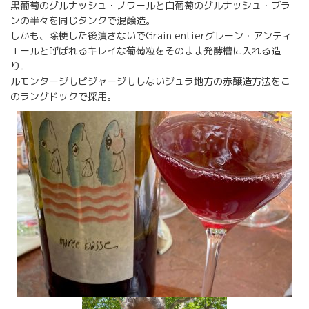
黒葡萄のグルナッシュ・ノワールと白葡萄のグルナッシュ・ブラ
ンの半々を同じタンクで混醸造。
しかも、除梗した後潰さないでGrain entierグレーン・アンティ
エールと呼ばれるキレイな葡萄粒をそのまま発酵槽に入れる造
り。
ルモンタージもピジャージもしないジュラ地方の赤醸造方法をこ
のラングドックで採用。