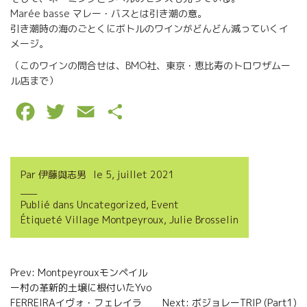
Marée basse マレー・バスとは引き潮の意。
引き潮時の海のごとくにボトルのワインがどんどん減っていくイ
メージ。
（このワインの問合せは、BMO社、東京・恵比寿のトロワザムー
ル店まで）
F
T
E
P
a
w
m
a
c
i
a
r
Par
伊藤與志男
le
5, juillet 2021
e
t
i
t
Publié dans
Uncategorized
,
Event
b
t
l
a
Étiqueté
Village Montpeyroux
,
Julie Brosselin
o
e
g
o
r
e
Navigation
Prev: Montpeyrouxモンペイル
k
r
ー村の革新的土壌に根付いたYvo
de
FERREIRAイヴォ・フェレイラ
Next: ボジョレーTRIP (Part1)