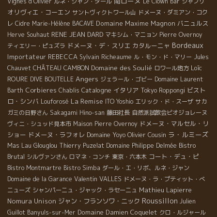
南ローヌ
Vignes d'Olivier
ルネ・ジャン・ダール
Le Clown Bar
シャブリ
オリヴィエ・コーエン
サントヴィクトワール山
ドメーヌ・ダミアン・コク
Domaine Maxime Magnon
バニュルス
レ
Cidre
Marie-Hélène BACAVE
RENE JEAN DARD
Herve Souhaut
マキシム・マニョン
Pierre Overnoy
Bordeaux
ドメーヌ・デ・スリエ
カタルーニャ
ティエリー・ピュズラ
Importateur REBECCA
Sylvain Richeaume
ル・モン・ド・マリー
Jules
CHÂTEAU CAMBON
Domaine des Soulié
Loïc
Chauvet
ロワール地方
Angers
ROURE
DIVE BOUTELLE
ジェラール・ゴビー
Domaine Laurent
Corbieres
Catalogne
イタリア
ビスト
Barth
Chablis
Tokyo Roppongi
La Remise
ロ・シンバ
Louforosé
ITO Yoshio
エリック・ド・スーザ
サカ
ガミの日野さん
Sakagami Hino-san
藤田社長
自然派試飲会ビオジョレーヌ
ドメーヌ・マルセル・リ
ヴィニ・シュッド見本市
Maison Pierre Overnoy
ラ・ルミーズ
ショー
ドメーヌ・ラフォレ
Domaine Yoyo
Olivier Cousin
Mas Lau
Bistro
Glouglou
Thierry Puzelat
Domaine Philippe Delmée
Brutal
コート・デュ・ピ
シルヴァンさん
ロマネ・コンチ
東京・六本木
Bistro Montmartre
Bistro Simba
ダール・エ・リボ、ルネ・ジャン
Valentin VALLES
Domaine de la Garance
ドメーヌ・ラ・プティット・べ
Mathieu Lapierre
ニューズ
シャンパーニュ・ジャック・ラセーニュ
Roussillon
Nomura Unison
ジャン・フランソワ・ニック
Julien
Domaine Damien Coquelet
Guillot
Banyuls-sur-Mer
クロ・ルジャール