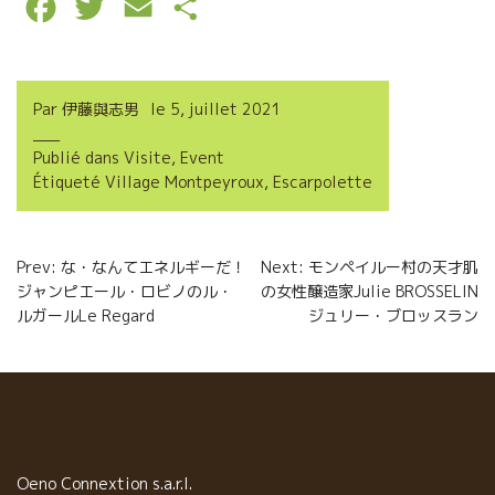
F
T
E
P
a
w
m
a
c
i
a
r
Par
伊藤與志男
le
5, juillet 2021
e
t
i
t
Publié dans
Visite
,
Event
b
t
l
a
Étiqueté
Village Montpeyroux
,
Escarpolette
o
e
g
o
r
e
Navigation
Prev: な・なんてエネルギーだ！
Next: モンペイルー村の天才肌
k
r
ジャンピエール・ロビノのル・
の女性醸造家Julie BROSSELIN
de
ルガールLe Regard
ジュリー・ブロッスラン
l’article
Oeno Connextion s.a.r.l.