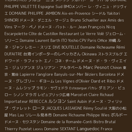
Espagne Sud
BMOメンバー
PHILIPPE VALETTE
レ・ヴィニュ・ドリヴィ
DOMAINE PHILIPPE JAMBON
エ
Aix-en-Provence
シードル
Yakitori
Bruno Schueller
aux Amis des
SHINORI
ドメーヌ・ダニエル・サージュ
Vins
マーク・ペノ
Jean François Nicq
ドメーヌ・パット・ルー
Escarpolette
Côte de Castillon
Restaurant Le Verre Volé
ジェローム・
沖縄
ル
ソリーニ
Domaine Laurent Barth
ITO Yoshio
CPV Paris Office
ネ・ジャン
レミー・スリエ
Domaine Richeaume
Rémi
DIVE BOUTELLE
DUFAITRE
台湾インポーターのレベッカさん
Okinawa
エ
ストラスブルグ
ドワード・ラフィット
ドメーヌ・ド・ラ・ヴィエイ
エノ・コネ・チーム
Marc Pesnot
ユ・ジュリアンヌ
ジュリアン・アルタベール
Chinon
東
l'anglore
ドメ
京・鴬谷
Lapierre
Banyuls-sur-Mer
Béziers
Barcelona
Dard et Ribo
ーヌ・グレゴリー・ギヨーム
ドメ
Les Vignes d'Olivier
ーヌ・ムレシップ
ダミアン・ビュ
ラモン・サヴェドラ
Estezargue
パカレ
ロー
マラガ
シノン
レピュブリック広場
Marcel et Claire Richaud
ルシヨン
Importateur REBECCA
ドメーヌ・フィリッ
Saint Aubin
ローヌ
プ・ヴァレット
Rémy Soulié
JACQUES LASSAIGNE
大阪の小松
ボルドー
Mas Lau
リレール見本市
Domaine Richaume
屋
Philippe Wies
Bistro Brutal
ドメーヌ・セクスタン
Domaine de la Romanée-Conti
Languedoc
Thierry Puzelat
Domaine SEXTANT
France
Leonis