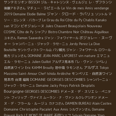
サンテミリオン
レ・ザフランシ
BISSOH
ジル・キャトリンヌ・ヴェルジェ
マチュー・ラピエール
Le Vin de mes Amis
vendange
後藤アキ子さん
ジャン・クロード・ラパリュ
2019
Domaine Elodie Balme
ソントル
マ
Côte du Py
リー・エレンヌ・バカーブ
Le Grau du Roi
Chablis
Kanako
Beaujolais Nouveau
ビオジョレーヌ
san
マコン
Jules Chauvet
COSMIC
Château Aiguilloux
Côte de Py
シャブリ
Bistro Chambre Noir
ボジョレー・ヌーヴ
ユキさん
Ramon Saavedra
ジャン・フォワイヤール
ォー
シャンパ－ニュ・ジャック・ラセ－ニュ
Jordy Perez
La Dive
Bouteille
サントヴィクトワール山
パリ観光
ジャン・フォワヤール
ロワール
vin nature
エマニュ
地方
ジュンさん
DOMAINE JEAN-MARC LAFOREST
エル・ラセーニュ
Julien Guillot
アルザス見本市「レ・ヴァン・リベレ」
アルザス
自然派ワイン
Eric KAMM
地中海
ラモンさん
Tokyo
Brouilly
Massimo
Ardèche
モンペリエ・自然派ワイン
Saint-Amour
Chef Ishida
DOMAINE GEORGES DESCOMBES
見本市
台湾
福岡
シャンパーニュ・
Patrick Desplats
ジャック・ラセーニュ
Domaine Jacky Preys
Bourgogne
GEORGES DESCOMBES
ドメーヌ・デ・スリエ
レ・ぺニタ
ドメー
ント
フィリップ・ヴァイス
ムーラン・ナ・ヴァン
ルクレアシオン
ヌ・デ・フラール・ルージュ
カナコさん
DAMIEN BUREAU
Alain Castex
Domaine Christophe Pacalet
Aux Amis
シルヴァンさん
Domaine
石田シェフ
Domaine Yoyo
Prieuré Roch
LE MONT DE MARIE
Sylvain