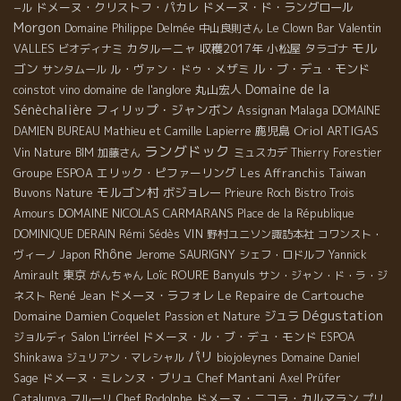
ドメーヌ・クリストフ・パカレ
ドメーヌ・ド・ラングロール
−ル
Morgon
Valentin
Domaine Philippe Delmée
中山良則さん
Le Clown Bar
モル
VALLES
カタルーニャ
収穫2017年
小松屋
ビオディナミ
タラゴナ
ゴン
ル・ヴァン・ドゥ・メザミ
ル・ブ・デュ・モンド
サンタムール
Domaine de la
domaine de l'anglore
丸山宏人
coinstot vino
Sénèchalière
フィリップ・ジャンボン
Malaga
Assignan
DOMAINE
Oriol ARTIGAS
鹿児島
DAMIEN BUREAU
Mathieu et Camille Lapierre
ラングドック
Vin Nature BIM
加藤さん
ミュスカデ
Thierry Forestier
Groupe ESPOA
エリック・ピファーリング
Les Affranchis
Taiwan
モルゴン村
Buvons Nature
ボジョレー
Prieure Roch
Bistro Trois
DOMAINE NICOLAS CARMARANS
Amours
Place de la République
VIN
DOMINIQUE DERAIN
Rémi Sédès
野村ユニソン諏訪本社
コワンスト・
Rhône
Jerome SAURIGNY
ヴィーノ
Japon
シェフ・ロドルフ
Yannick
東京
Loïc ROURE
Banyuls
Amirault
がんちゃん
サン・ジャン・ド・ラ・ジ
Le Repaire de Cartouche
René Jean
ドメーヌ・ラフォレ
ネスト
Dégustation
Domaine Damien Coquelet
ジュラ
Passion et Nature
Salon L'irréel
ドメーヌ・ル・ブ・デュ・モンド
ジョルディ
ESPOA
パリ
biojoleynes
Shinkawa
ジュリアン・マレシャル
Domaine Daniel
ドメーヌ・ミレンヌ・ブリュ
Chef Mantani
Sage
Axel Prüfer
ドメーヌ・ニコラ・カルマラン
Catalunya
フルーリ
Chef Rodolphe
プリ