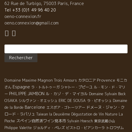
62 Rue de Turbigo, 75003 Paris, France
Tel +33 (0)1 49 96 40 20
oeno-connexion.fr
oeno.connexion@gmail.com
Rechercher :
Provence
Domaine Maxime Magnon
Trois Amours
カタロニア
モニカ
Espagne
さん
ラ・トルトゥーガ
シャトー・プピーユ
ル・モン・ド・マリ
PHILIPPE JAMBON
ル・カゾ・デ・マイヨル
Domaine Sylvain Bock
ー
OSAKA
シルヴァン・オエッシュ
ERIC DE SOUSA
ラ・ピオッシュ
Domaine
Barcelone
ドメーヌ・ジャン・ク
de la Borde
エスポア・ゴトーツアー
ロード・ラパリュ
Taiwan la Deuxième Dégustation de Vin Nature
La
スペイン自然派ワイン見本市
Pioche
Sylvain Hoesch
東京武蔵小山
Philippe Valette
ジョルディ・ペレズ
ビストロ・ビアンカーラ
トロワザム