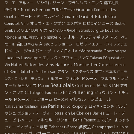
ジャン・フランソワ・ニック
ク・エ・アルノー・ゲシクト
藤田社長
PEOPLE
Nicolas Renaud
コルビエール
Granada
Domaine des
Domaine Dard et Ribo
コート・ド・ブルイイ
Bistro
Griottes
Coinstot Vino
オリヴィエ・クザン
エスポア
ニース
ロゼワイン
Bistro
スリエ400年記念
Le Bout du
Simba
モンマルトルの丘
Strasbourg
オリオル・アルティギャス
Monde
台湾自然派ワイン試飲会
マス・ぺリ
Alsace
セール
岩田コキさん
リショーム ロゼ
ティエリー・フォレスチエ
ドメーヌ・ジョルジュ・デコンブ
日本
Champagne
La Méditerranée
Jacques Lassaigne
エリック・プフェーリング
Taiwan Dégustation
Salon des Vins Naturels Montpellier
Vin Nature
Cidre
Laurence
et Rémi Dufaitre
Madoka san
アラン・カステックス
東京・六本木
ローラ
ドメーヌ・マルセル・ラピ
オー・フォルト
ンス・エ・レミ・デュフェートル
Beaujolais
エール
萬谷シェフ
Corbieres
アラ
Macon
JAJAKISTAN
Eric Pfifferling
ン・アリエ
Catalogne
ビュヴォン・ナチュ
Eau Forte
マルセル・ラピエール
ール
ドメーヌ・リショーム
セーヌ河
Paris
アルデ
Nakayama Yoshinori san
Tokyo Roppongi
ロマネ・コンチ
ッシュ
passion
コート・デ
ボジョレ・ヌーヴォー
Le Clos des Jarres
ュ・ピ
ドメーヌ・マルセル・リショー
Denis Pesnot
エスポア・よろずや
試飲会
ビオディナミ栽培
Champagne
ツアー
Cabernet-Franc
La Loire
ブルゴーニュ
サルバドール・バトル
メドック
DOMAINE
THOMAS PICO