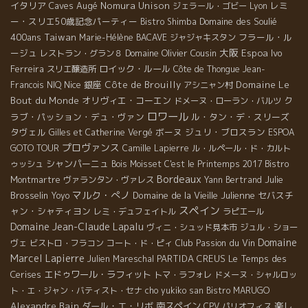
イタリア
Caves Augé
Nomura Unison
レミ
ジェラール・ゴビー
Lyon
ー・スリエ50歳記念パーティー
Domaine des Soulié
Bistro Shimba
400ans
Taiwan
フラール・ル
Marie-Hélène BACAVE
ジャジャキスタン
大阪
ージュ
Domaine Olivier Cousin
Espoa
Ivo
レストラン・グラン８
Ferreira
ロイック・ルール
スリエ醸造所
Côte de Thongue
Jean-
Nice
銀座
Côte de Brouilly
Domaine Le
Francois NIQ
アシニャン村
Bout du Monde
オリヴィエ・コーエン
ク
ドメーヌ・ローラン・バルツ
ロワール
ラブ・パッション・デュ・ヴァン
ル・タン・デ・スリーズ
タヴェル
ボーヌ
ジュリ・ブロスラン
Gilles et Catherine Vergé
ESPOA
プロヴァンス
GOTO TOUR
Camille Lapierre
ル・ルペール・ド・カルト
シャンパーニュ
ゥッシュ
Bois Moisset
C'est le Printemps 2017
Bistro
Bordeaux
Julie
Montmartre
ヴァランタン・ヴァレス
Yann Bertrand
マルク・ぺノ
Brosselin
Domaine de la Vieille Julienne
セバスチ
Yoyo
スペイン
ャン・シャティヨン
レミ・デュフェイトル
ラピエール
Domaine Jean-Claude Lapalu
ヴィニ・シュッド見本市
ジュル・ショー
Domaine
Club Passion du Vin
ヴェ
ビストロ・フラコン
コート・ド・ピィ
Marcel Lapierre
PARTIDA CREUS
Le Temps des
Julien Mareschal
Cerises
エドゥワール・ラフィット
トマ・ラフォレ
ドメーヌ・シャルロッ
ト・エ・ジャン・バティスト・セナ
cho yukiko san
Bistro MARUGO
Alexandre Bain
ダール・エ・リボ
南スペイン
楽し
CPV パリオフィス