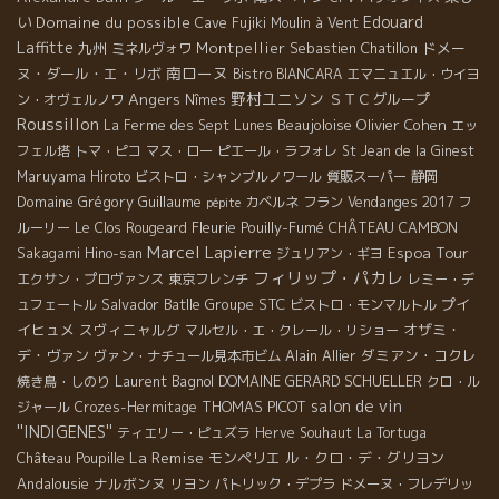
Edouard
い
Domaine du possible
Cave Fujiki
Moulin à Vent
Laffitte
九州
Montpellier
Sebastien Chatillon
ドメー
ミネルヴォワ
南ローヌ
ヌ・ダール・エ・リボ
Bistro BIANCARA
エマニュエル・ウイヨ
Angers
野村ユニソン
ＳＴＣグループ
ン・オヴェルノワ
Nîmes
Roussillon
Beaujoloise
Olivier Cohen
La Ferme des Sept Lunes
エッ
フェル塔
トマ・ピコ
マス・ロー
ピエール・ラフォレ
St Jean de la Ginest
Maruyama Hiroto
ビストロ・シャンブルノワール
質販スーパー
静岡
Domaine Grégory Guillaume
カベルネ フラン
Vendanges 2017
フ
pépite
Fleurie
Pouilly-Fumé
CHÂTEAU CAMBON
ルーリー
Le Clos Rougeard
Marcel Lapierre
Espoa Tour
Sakagami Hino-san
ジュリアン・ギヨ
フィリップ・パカレ
エクサン・プロヴァンス
東京フレンチ
レミー・デ
Salvador Batlle
Groupe STC
プイ
ュフェートル
ビストロ・モンマルトル
イヒュメ
スヴィニャルグ
オザミ・
マルセル・エ・クレール・リショー
デ・ヴァン
Alain Allier
ダミアン・コクレ
ヴァン・ナチュール見本市ビム
Laurent Bagnol
DOMAINE GERARD SCHUELLER
焼き鳥・しのり
クロ・ル
salon de vin
THOMAS PICOT
ジャール
Crozes-Hermitage
''INDIGENES''
ティエリー・ピュズラ
Herve Souhaut
La Tortuga
La Remise
モンペリエ
ル・クロ・デ・グリヨン
Château Poupille
Andalousie
ナルボンヌ
リヨン
パトリック・デプラ
ドメーヌ・フレデリッ