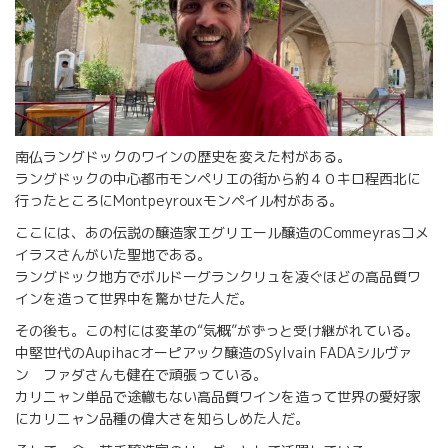
南仏ラングドックのワインの歴史を変えた村がある。
ラングドックの中心都市モンペリエの街から約４０キロ程西北に
行ったところにMontpeyrouxモンペイル村がある。
ここには、あの伝説の醸造家エグリエール醸造のCommeyrasコメ
イラスさんがいた聖地である。
ラングドック地方でボルドーグランクリュを凌ぐほどの高品質ワ
インを造って世界中を驚かせた人だ。
その後も。この村には変革の“気概”がずっと受け継がれている。
中堅世代のAupihacオーピアック醸造のSylvain FADAシルヴァ
ン ファダさんも健在で頑張っている。
カリニャン単品で途轍もない高品質ワインを造って世界の愛好家
にカリニャン品種の偉大さを知らしめた人だ。