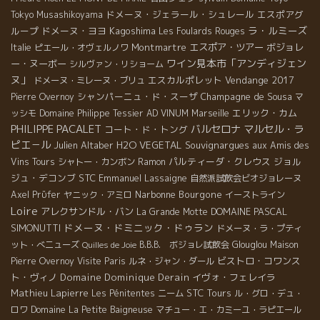
ドメーヌ・ジェラール・シュレール
エスポアグ
Tokyo Musashikoyama
ラ・ルミーズ
ループ
ドメーヌ・ヨヨ
Kagoshima
Les Foulards Rouges
Montmartre
エスポア・ツアー
ボジョレ
Italie
ピエール・オヴェルノワ
ワイン見本市「アンディジェン
ー・ヌーボー
シルヴァン・リショーム
ヌ」
エスカルポレット
Vendange 2017
ドメーヌ・ミレーヌ・ブリュ
シャンパーニュ・ド・スーザ
Champagne de Sousa
Pierre Overnoy
マ
エリック・カム
ッシモ
Domaine Philippe Tessier
AD VINUM
Marseille
PHILIPPE PACALET
バルセロナ
マルセル・ラ
コート・ド・トング
ピエ－ル
Julien Altaber
H2O VEGETAL
Souvignargues
aux Amis des
パルティーダ・クレウス
ジョル
Vins Tours
シャトー・カンボン
Ramon
ジュ・デコンブ
STC
Emmanuel Lassaigne
自然派試飲会ビオジョレーヌ
Narbonne
Bourgone
Axel Prϋfer
ヤニック・アミロ
イーストライン
Loire
アレクサンドル・バン
DOMAINE PASCAL
La Grande Motte
ドメーヌ・ドミニック・ドゥラン
SIMONUTTI
ドメーヌ・ラ・プティ
ット・べニューズ
B.B.B. ボジョレ試飲会
Glouglou
Maison
Quilles de Joie
ビストロ・コワンス
Pierre Overnoy
Visite Paris
ルネ・ジャン・ダール
ト・ヴィノ
Domaine Dominique Derain
イヴォ・フェレイラ
Mathieu Lapierre
STC Tours
Les Pénitentes
ニーム
ル・グロ・デュ・
ロワ
Domaine La Petite Baigneuse
マチュー・エ・カミーユ・ラピエール