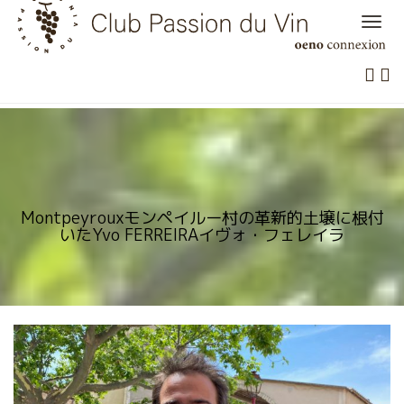
Skip
to
content
Montpeyrouxモンペイルー村の革新的土壌に根付
いたYvo FERREIRAイヴォ・フェレイラ