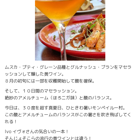
ムスカ・プティ・グレーン品種とグルナッシュ・ブランをマセラ
ッションして醸した黄ワイン。
８月の初旬には一部を収穫開始して酸を確保。
そして、１０日間のマセラッション。
絶妙のアメルチューム（ほろニガ味）と酸のバランス。
今日は、３０度を超す真夏日、ひときわ暑いモンペイルー村。
この酸とアメルチュームのバランスがこの暑さを吹き飛ばしてく
れる！
Ivo イヴォさんの気合いの一本！
そんじょそこらの流行の黄ワインとは違う！