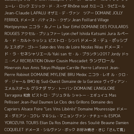
Rhône sud
ューレ・ロック
エリック・ド・スーザ
カミーユ・ラピエール
Jean-Claude LAPALU
オザミ・デ・ヴァン ツアー
DOMAINE JOLLY
Jean Foillard
FERRIOL
ドメーヌ・バティスト・クザン
Village
ニコラ・ルノー
DOMAINE DES FOULARDS
Montpeyroux
La Tour Eiffel
Jura
ROUGES
Lyon chef Ishida Katsumi
ルペー
アクセル・プリュファー
ル・ド・カルトゥッシュ
ビストロ・シンバ
ドメーヌ・デュ・ポッシブ
ル
ドメーヌ・
エスポア・ゴトー
Salon des Vins de Loire
Nicolas Réau
ド・ラ・セネシャリエール
Yuki san
セ・ル・プランタン2017
Jordy
ドゥ
ラングロール
Olivier Cousin
Muscadet
ニ・ペノ
RECREATION
Philippe Carrille
Minervois
Aux Amis Tokyo
Pierre Laforest
Jean-
DOMAINE MYLENE BRU
Pierre Robinot
Medoc
ニコラ・レオ
ル・クロ・
Sud-Ouest
デ・ジャール
BMO 社
Domaine de la Garance
ヴィヴィアン・
DOMAINE L'ANGLORE
グラナダ
エメルスダール
サン・トーバン
ビストロ・ブリュタル
Tarragona
和食
シャトー・エギュイユ
Mas
Le Clos des Grillons
Pellisser
Jean-Paul Daumen
Domaine des
Domaine Mouressipe
Capriers
Alsace Foire "Les Vins Libérés"
ドメー
ヌ・ダミアン・コクレ
マキシム・マニョン
ヴァン・ナチュール
ESPOA
Domaine des Soulié
Beaune
YOROZUYA TOURS
Elian Da Ros
Damien
COQUELET
ドメーヌ・シルヴァン・ボック
お好み焼き・きじ「さんて寛」