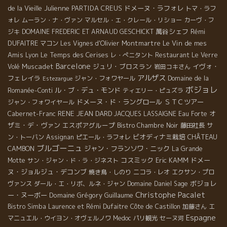
de la Vieille Julienne
PARTIDA CREUS
ドメーヌ・ラフォレ
トマ・ラフ
ォレ
ムーラン・ナ・ヴァン
マルセル・エ・クレール・リショー
カーヴ・フ
萬谷シェフ
Rémi
ジキ
DOMAINE FREDERIC ET ARNAUD GESCHICKT
DUFAITRE
Montmartre
Le Vin de mes
マコン
Les Vignes d'Olivier
Amis
Le Temps des Cerises
Lyon
レ・ぺニタント
Restaurant Le Verre
Barcelone
Muscadet
ジュリ・ブロスラン
イヴォ・
Volé
岩田コキさん
アルザス
フェレイラ
ジャン・フォワヤール
Domaine de la
Estezargue
ボジョレ
ル・ブ・デュ・モンド
Romanée-Conti
ティエリー・ピュズラ
ドメーヌ・ド・ラングロール
ＳＴＣツアー
ジャン・フォワイヤール
RENE JEAN DARD
オ
Cabernet-Franc
JACQUES LASSAIGNE
Eau Forte
ザミ・デ・ヴァン
エスポアグループ
Bistro Chambre Noir
藤田社長
サ
ビオディナミ栽培
CHÂTEAU
ン・トーバン
Assignan
ピエール・ラフォレ
ブルゴーニュ
CAMBON
ジャン・フランソワ・ニック
La Grande
コスミック
Eric KAMM
ドメー
Motte
サン・ジャン・ド・ラ・ジネスト
ヌ・ジョルジュ・デコンブ
焼き鳥・しのり
ニコラ・レオ
エクサン・プロ
ボジョレ
ヴァンス
ダール・エ・リボ、ルネ・ジャン
Domaine Daniel Sage
Christophe Pacalet
ー・ヌーボー
Domaine Grégory Guillaume
Bistro Simba
Laurence et Rémi Dufaitre
Côte de Castillon
加藤さん
エ
Espagne
マニュエル・ウイヨン・オヴェルノワ
Medoc
パリ観光
セーヌ河