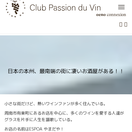
Skip
to
content
日本の本州、最南端の街に凄いお酒屋がある！！
小さな街だけど、熱いワインファンが多く住んでいる。
周南市有楽町にあるお店を中心に、多くのワインを愛する人達が
グラスを片手に人生を謳歌している。
お店の名前はESPOA やまだや！