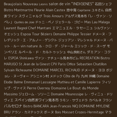
Beaujolais Nouveau
salon de vin ''INDIGENES''
石田シェフ
Leonis
Fleurie
地中海
自然
Bistro Montmartre
Alain Castex
ユキさん
Capitaine
派ワイン
スヴィニャルグ
Trois Amours
アルザス見本市「レ・ヴァン・リ
Mas Lau
Malaga
ベレ」
ドゥニ・ペノ
ジェラール・ゴビー
Quilles de Joie
Laurent Bagnol
Chef Mantani
エマニュエル・ラセーニュ
シルヴァン・
Espoa Tour
オエッシュ
Béziers
Domaine Philippe Tessier
ドメーヌ・フ
レデリック・エ・アルノー・ゲシクト
ジュリアン・マレシャル
ドメーヌ・パ
vin nature
モ
ット・ルー
ル・クロ・デ・ジャール
エリック・ド・スーザ
ンペリエ
ルペール・ド・カルトゥッシュ
ダミアン・コク
中山良則さん
レ
ESPOA Shinkawa
ヴァン・ナチュール見本市ビム
RECREATION
Bistro
Sebastien Chatillon
MARUGO
St Jean de la Ginest
CPV Paris Office
DOMAINE MARCEL RICHAUD
ドメーヌ・ヨヨ
Sylvain Richeaume
ボジ
九州
沖縄
ョレ・ヌーヴォー
アシニャン村
メドック
Côte de Py
Domaine
Emmanuel Lassaigne
Elodie Balme
Mathieu et Camille Lapierre
フィリ
Domaine Le Bout du Monde
ップ・ヴァイス
Pierre Overnoy
Massimo
Domaine Mouressipe
ジェローム・ソリーニ
レ・ヴィニュ・ドリ
スペイン自然派ワイン見本市
ヴィエ
ラモン・サヴェドラ
カベルネ フラン
バルセロナ
DOMAINE MYLENE
Bistro BIANCARA
Jean-Francois NIQ
BRU
ボーヌ
マラ
アラン・カステックス
Bois Moisset
Crozes-Hermitage