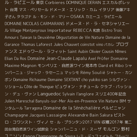
ル・ラピエール
東京
Corbieres
エスカルポレッ
DOMINIQUE DERAIN
ト
台湾
ドメーヌ・エリック・カム
イタリア
マス・ぺリセール
後藤アキ
OSAKA
子さん
タラゴナ
ル・モン・ド・マリー
カミーユ・ラピエール
DOMAINE NICOLAS CARMARANS
ドメーヌ・ド・ラ・セネシャリエー
ル
Importateur REBECCA
Village Montpeyroux
和食
Bistro Trois
Amours
Taiwan la Deuxième Dégustation de Vin Nature
Domaine de la
プロヴ
Garance
Thomas Laforest
Jules Chauvet
coinstot vino
パカレ
ァンス
エドゥワール・ラフィット
Olivier Cousin
Saint Aubin
Nîmes
Domaine Jean-Claude Lapalu
Domaine
Elian Da Ros
Axel Prϋfer
Dard et Ribo
Maxime Magnon
モンペリエ・自然派ワイン見本市
シャ
Rémy Soulié
ンパーニュ・ジャック・ラセーニュ
マッシモ
シャトー・カン
Domaine Richaume
ボン
Domaine SEXTANT
cho yukiko san
シルヴァン・
ビュヴォン・ナチュール
クラブ・パッショ
リショーム
Côte de Thongue
Languedoc
l'anglore
ン・デュ・ヴァン
スリエ400年記念
Sylvain
Julien Mareschal
Banyuls-sur-Mer
Aix-en-Provence
Vin Nature BIM
サ
Domaine de la Sénèchalière
ペルピニャン
ンタムール
Tarragona
Champagne Jacques Lassaigne
Alexandre Bain
ビスト
Sakura
ロ・コワンスト・ヴィノ
VIN
収穫2017年
セ・ル・プランタン2017
第二
モルゴン
野村
シャンパーニュ・ド・スーザ
回台湾自然派ワイン試飲会
ユニソン
Espoa
Champagne de Sousa
レミ・デュフェイトル
フルーリ