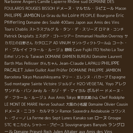
Angers
Rhône sud
Narbonne
DOMAINE DES
Camille Lapierre
FOULARDS ROUGES
ドメーヌ・マルセル・ラピエール
BISSOH
Macon
Loire
PHILIPPE JAMBON
Eric
PEOPLE
Bourgone
Le Grau du Roi
Pfifferling
Domaine des Soulié 400ans
Japon
aux Amis des Vins
ル・タン・デ・スリーズ
Tours
Chablis
ストラスブルグ
ロマネ・コンチ
Patrick Desplats
エスポア・ゴトーツアー
Emmanuel Houillon Overnoy
サ
コート・
カガミの日野さん
カタロニア
AD VINUM
サントヴィクトワール山
ド・ブルイイ
フラール・ルージュ
静岡
Cave Fujiki
ITO Yoshio
La Tour
Taiwan
Eiffel
ソントル
DOMAINE DAMIEN BUREAU
Domaine Laurent
PHILIPPE
Jean-Claude LAPALU
Barth
Mas Pellisser
がんちゃん
PACALET
DOMAINE PHILIPPE JAMBON
Julien Guillot
Axel Prüfer
Espagne
Barcelona
Tokyo Musashikoyama
マリー・エレンヌ・バカーブ
Sud
H2O VEGETAL
アレク
montagne Sainte Victoire
ジョルディ
Yoyo
ボルドー
サンドル・バン
ル・カゾ・デ・マイヨル
ドメーヌ・
Jordy
デ・フラール・ルージュ
Aux Amis Tokyo
東京武蔵小山
Chef Rodolphe
Domaine Olivier Cousin
LE MONT DE MARIE
Herve Souhaut
大阪の小松屋
ドメーヌ・ニコラ・カルマラン
Andalousie
Ramon Saavedra
コワンス
ローヌ
Groupe
ト・ヴィーノ
La Ferme des Sept Lunes
Kanako san
ラングロ
STC
Souvignargues
Banyuls
モニカさん
シャトー・プピーユ
ール
Julien Altaber
aux Amis des Vins
Domaine Prieuré Roch