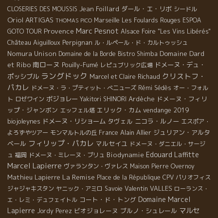
Jean Foillard
ダール・エ・リボ
CLOSERIES DES MOUSSIS
シードル
Oriol ARTIGAS
Marseille
Les Foulards Rouges
ESPOA
THOMAS PICO
Marc Pesnot
Provence
GOTO TOUR
Alsace Foire "Les Vins Libérés"
Château Aiguilloux
Perpignan
ル・ルペール・ド・カルトゥッシュ
Domaine Dard
Nomura Unison
Domaine de la Borde
Bistro Shimba
et Ribo
南ローヌ
Pouilly-Fumé
ドメーヌ・デュ・
レピュブリック広場
ラングドック
クリストフ・
ポッシブル
Marcel et Claire Richaud
パカレ
ドメーヌ・ラ・プティット・べニューズ
Rémi Sédès
オー・フォル
ボジョレー
Ardèche
ドメーヌ・フィリ
ト
ロゼワイン
Yakitori SHINORI
ップ・ジャンボン
エリック・カム
vendange 2019
エッフェル塔
biojoleynes
ドメーヌ・リショーム
タヴェル
ニコラ・ルノー
エスポア・
Alain Allier
ジュリアン・アルタ
よろずやツアー
モンマルトルの丘
France
フィリップ・パカレ
ベール
マルセイユ
ドメーヌ・ダニエル・サージ
Edouard Laffitte
Biodynamie
ュ
福岡
ドメーヌ・ミレーヌ・ブリュ
Marcel Lapierre
ヴァランタン・ヴァレス
Maison Pierre Overnoy
La Remise
Mathieu Lapierre
Place de la République
CPV パリオフィス
Valentin VALLES
ジャジャキスタン
ヤニック・アミロ
Savoie
ローランス・
Domaine Marcel
コート・ド・トング
エ・レミ・デュフェイトル
Lapierre
マルセ
ビオジョレーヌ
ブルノ・シュレール
Jordy Perez