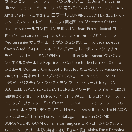
ボジョレー・ヌーヴォー
Jura
ガ
アンダルシア
ニーム
Maruyama
エリック・ピファーリング
南スペイン
Aux
Hiroto
パトリック・デプラ
ロワール
Amis
シャトー・エギュイユ
DOMAINE JOLLY FERRIOL
レスト
コルビエール
ラン・グラン８
スリエ醸造所
Les Pénitentes
Château
モルゴン村
Nice
サンテミリオン
Poupille
Jean-Pierre Robinot
コート・
ド・ピィ
Domaine des Capriers
C'est le Printemps 2017
La Loire
La
オリヴィエ・クザン
ニース
Escarpolette
Méditerranée
ジュンさん
Caves Augé
レ・ザフランシ
マチュー・
ビストロ・マルゴ
ビオディナミ
ラピエール
Jerome SAURIGNY
ロワール地方
Saint-Amour
ヴィヴィア
Le Repaire de Cartouche
Ivo Ferreira
Okinawa
ン・エメルスダール
Domaine Christophe Pacalet
丸山宏人
Club Passion du
ラピエール
ワイン見本市「アンディジェンヌ」
Vin
BMOメンバー
Groupe
ESPOA
セバスチャン・シャティヨン
Tokyo
ラ・トルトゥーガ
DIVE
エドワード・ラフィット
BOUTELLE
ESPOA YOROZUYA TOURS
自然派
ドメーヌ・フ
試飲会ビオジョレーヌ
DOMAINE PHILIPPE VALETTE
リヨン
ィリップ・ヴァレット
Sud-Ouest
ローランス・エ・レミ・デュフェートル
ル・クロ・デ・グリヨン
Lapierre
Minervois
Italie
Bistro FLACON
pépite
ラ・ルミーズ
COSMIC
Thierry Forestier
Sakagami Hino-san
DOMAINE ERIC KAMM
domaine de l'anglore
ビストロ・シャンブルノワー
アラン・アリエ
Domaine
ル
お好み焼き・きじ「さんて寛」
Visite Paris