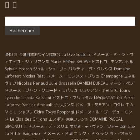
Rechercher :
ドメーヌ・ド・ラ・ヴ
BMO 社
台湾自然派ワイン試飲会
La Dive Bouteille
ィエイユ・ジュリアンヌ
Marie-Hélène BACAVE
ビストロ・モンマルトル
パルティーダ・クレウス
Domaine
Sylvain Hoesch
ジュル・ショーヴェ
Laforest
ドメーヌ・ミレンヌ・ブリュ
Champagne
Nicolas Réau
ミネル
Nicolas Renaud
Julie Brosselin
マーク・ペノ
ヴォワ
DAMIEN BUREAU
ドメーヌ・ジャン・クロード・ラパリュ
STC Tours
ジュリアン・ギヨ
Dégustation
Lyon chef Ishida Katsumi
ビストロ・ブリュタル
Pierre
ナルボンヌ
ＴＡ
Laforest
Yannick Amirault
ドメーヌ・ダミアン・コクレ
ＶＥＬ
ドメーヌ・ル・ブ・デュ・モン
シャブリ
Cidre
Tokyo Roppongi
ド
Le Clos des Grillons
エスポア
DOMAINE PASCAL
東京フレンチ
SIMONUTTI
ドメーヌ・デ・スリエ
オザミ・デ・ヴァン ツアー
Domaine
ドメーヌ・ドミニック・ドゥラン
La Petite Baigneuse
ラ・ピオッシ