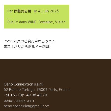
c
i
a
r
Par
伊藤與志男
le
4, juin 2026
e
t
i
t
Publié dans
WINE
,
Domaine
,
Visite
b
t
l
a
o
e
g
Navigation
Prev: 江戸のど真ん中からやって
o
r
e
来た！パリからボルドー訪問。
de
k
r
l’article
Oeno Connextion s.a.r.l.
62 Rue de Turbigo, 75003 Paris, France
Tel +33 (0)1 49 96 40 20
oeno-connexion.fr
oeno.connexion@gmail.com