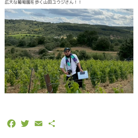
広大な葡萄園を歩く山田ユウジさん！！
F
T
E
P
a
w
m
a