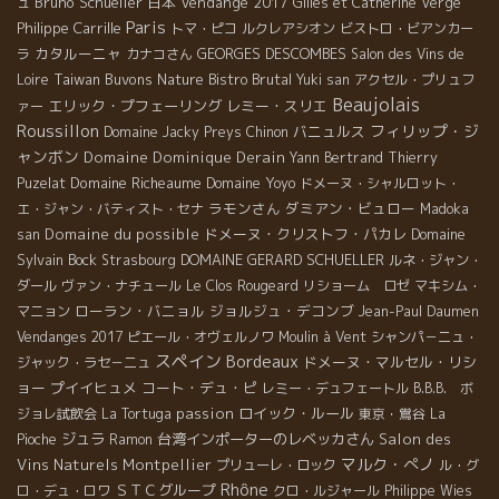
Bruno Schueller
日本
Vendange 2017
ュ
Gilles et Catherine Vergé
Paris
Philippe Carrille
トマ・ピコ
ルクレアシオン
ビストロ・ビアンカー
カタルーニャ
GEORGES DESCOMBES
ラ
カナコさん
Salon des Vins de
Taiwan Buvons Nature
Bistro Brutal
Loire
Yuki san
アクセル・プリュフ
Beaujolais
エリック・プフェーリング
レミー・スリエ
ァー
Roussillon
フィリップ・ジ
バニュルス
Domaine Jacky Preys
Chinon
ャンボン
Domaine Dominique Derain
Yann Bertrand
Thierry
Domaine Richeaume
Domaine Yoyo
Puzelat
ドメーヌ・シャルロット・
ラモンさん
ダミアン・ビュロー
エ・ジャン・バティスト・セナ
Madoka
Domaine du possible
ドメーヌ・クリストフ・パカレ
Domaine
san
Sylvain Bock
DOMAINE GERARD SCHUELLER
Strasbourg
ルネ・ジャン・
ダール
ヴァン・ナチュール
Le Clos Rougeard
リショーム ロゼ
マキシム・
ローラン・バニョル
ジョルジュ・デコンブ
マニョン
Jean-Paul Daumen
Vendanges 2017
ピエール・オヴェルノワ
Moulin à Vent
シャンパ－ニュ・
スペイン
Bordeaux
ドメーヌ・マルセル・リシ
ジャック・ラセ－ニュ
ョー
プイイヒュメ
コート・デュ・ピ
レミー・デュフェートル
B.B.B. ボ
passion
ロイック・ルール
ジョレ試飲会
La Tortuga
東京・鴬谷
La
ジュラ
台湾インポーターのレベッカさん
Salon des
Pioche
Ramon
マルク・ぺノ
Vins Naturels Montpellier
プリューレ・ロック
ル・グ
Rhône
ＳＴＣグループ
ロ・デュ・ロワ
クロ・ルジャール
Philippe Wies