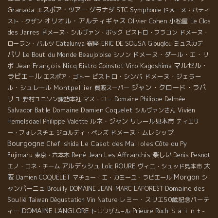
Granada
エスポア・ツアー
グラナダ
STC
Symphonie
ドメーヌ・バティ
オリオル・アルティギャス
Olivier Cohen
小松屋
スト・クザン
Le Clos
des Jarres
ドメーヌ・シルヴァン・ボック
ビストロ・フラコン
ドメーヌ・
銀座
ローラン・バルツ
Catalunya
ERIC DE SOUSA
Glouglou
ミュスカデ
パリ
Le Bout du Monde
Beaujoloise
ドメーヌ・ダール・エ・リ
シノン
マルセル・
ボ
Jean François Nicq
Bistro Coinstot Vino
Kagoshima
ラピエ－ル
ビストロ・シンバ
ドメーヌ・ジェラー
エスポア・ゴトー
ジャン・クロード・ラパ
ル・シュレール
Montpellier
質販スーパー
リュ
野村ユニソン諏訪本社
マス・ロー
Domaine Philippe Delmée
Salvador Batlle
Domaine Damien Coquelet
シルヴァンさん
Vivien
ルネ・ジャン
リレール見本市
Hemelsdael
Philippe Valette
ティエリ
ドメーヌ・ムレシップ
ー・フォレスチエ
ジョルディ・ペレズ
Bourgogne
Le Casot des Mailloles
Côte du Py
Chef Ishida
René Jean
Les Affranchis
楽しい
Fujimaru
東京・六本木
Denis Pesnot
大
アルデッシュ
Loïc ROURE
エノ・コネ・チーム
ヴィニ・シュッド見本市
Morgon
阪
シ
Damien COQUELET
マチュー・エ・カミーユ・ラピエール
ャンパーニュ
Domaine des
Brouilly
DOMAINE JEAN-MARC LAFOREST
Soulié
レミー・スリエ50歳記念パーテ
Taiwan Dégustation Vin Nature
DOMAINE L'ANGLORE
ィー
Ｓａｉｎｔ-
トロワザム−ル
Prieure Roch