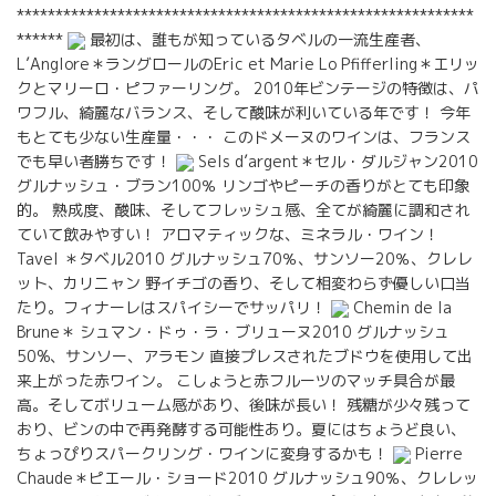
***********************************************************
******
最初は、誰もが知っているタベルの一流生産者、
L’Anglore＊ラングロールのEric et Marie Lo Pfifferling＊エリッ
クとマリーロ・ピファーリング。 2010年ビンテージの特徴は、パ
ワフル、綺麗なバランス、そして酸味が利いている年です！ 今年
もとても少ない生産量・・・ このドメーヌのワインは、フランス
でも早い者勝ちです！
Sels d’argent＊セル・ダルジャン2010
グルナッシュ・ブラン100％ リンゴやピーチの香りがとても印象
的。 熟成度、酸味、そしてフレッシュ感、全てが綺麗に調和され
ていて飲みやすい！ アロマティックな、ミネラル・ワイン！
Tavel ＊タベル2010 グルナッシュ70％、サンソー20％、クレレ
ット、カリニャン 野イチゴの香り、そして相変わらず優しい口当
たり。フィナーレはスパイシーでサッパリ！
Chemin de la
Brune＊ シュマン・ドゥ・ラ・ブリューヌ2010 グルナッシュ
50%、サンソー、アラモン 直接プレスされたブドウを使用して出
来上がった赤ワイン。 こしょうと赤フルーツのマッチ具合が最
高。そしてボリューム感があり、後味が長い！ 残糖が少々残って
おり、ビンの中で再発酵する可能性あり。夏にはちょうど良い、
ちょっぴりスパークリング・ワインに変身するかも！
Pierre
Chaude＊ピエール・ショード2010 グルナッシュ90％、クレレッ