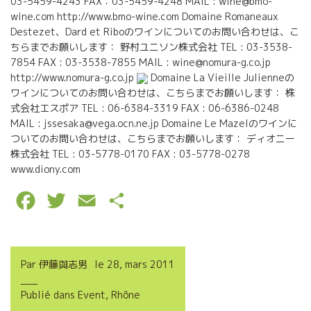
03-5459-4243 FAX：03-5459-4248 MAIL : wine@bmo-
wine.com http://www.bmo-wine.com Domaine Romaneaux
Destezet、Dard et Riboのワインについてのお問い合わせは、こ
ちらまでお願いします： 野村ユニソン株式会社 TEL : 03-3538-
7854 FAX : 03-3538-7855 MAIL : wine@nomura-g.co.jp
http://www.nomura-g.co.jp
Domaine La Vieille Julienneの
ワインについてのお問い合わせは、こちらまでお願いします： 株
式会社エスポア TEL : 06-6384-3319 FAX : 06-6386-0248
MAIL : jssesaka@vega.ocn.ne.jp Domaine Le Mazelのワインに
ついてのお問い合わせは、こちらまでお願いします： ディオニー
株式会社 TEL : 03-5778-0170 FAX : 03-5778-0278
www.diony.com
F
T
E
P
a
w
m
a
c
i
a
r
Par
伊藤與志男
le
28, mars 2011
e
t
i
t
Publié dans
Event
,
Rhône
b
t
l
a