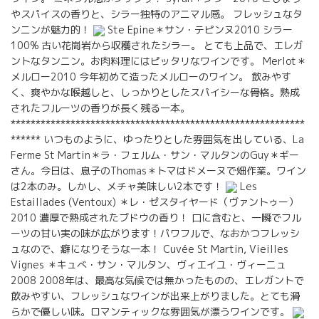
やスパイスの香りと、シラー独特のアニマル感。 フレッシュなタ
ンニンが魅力的！
Ste Epine＊サン・テピンヌ2010 シラー
100% 古い花崗岩から収穫されたシラー。 とても上品で、エレガ
ントなタンニン。お肉料理にはピッタリなワインです。 Merlot＊
メルロー2010 今年初めて造ったメルローのワイン。 飲みやす
く、爽やかな喉越しと、しっかりとしたスパイシーな骨格。熟成
されたフルーツの香りが長く残る一本。
***********************************************************
****** いつものように、ゆったりとした雰囲気を出している、La
Ferme St Martin＊ラ・フェルム・サン・マルタンのGuy＊ギー
さん。今日は、息子のThomas＊トマはドメーヌで畑作業。ワイン
は2本のみ。しかし、メチャ美味しい2本です！
Les
Estaillades (Ventoux) ＊レ・ゼスタイヤード（ヴァントゥー）
2010 濃厚で熟成されたブドウの香り！ 口に含むと、一瞬でフル
ーツの甘い実の味が広がります！パワフルで、なおかつフレッシ
ュなので、癖になりそうな一本！ Cuvée St Martin, Vieilles
Vignes ＊キュべ・サン・マルタン、ヴィエイユ・ヴィーニュ
2008 2008年は、最高な気候では無かったものの、エレガントで
飲みやすい、フレッシュなワインが出来上がりました。とても滑
らかで優しい味。ロマンティックな雰囲気が漂うワインです。