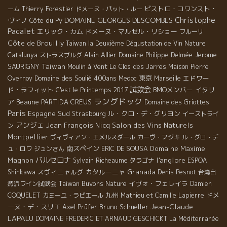
ビストロ・コワンスト・
ーム
Thierry Forestier
ドメーヌ・パット・ルー
Christophe
DOMAINE GEORGES DESCOMBES
ヴィノ
Côte du Py
Pacalet
エリック・カム
ドメーヌ・マルセル・リショー
フルーリ
Côte de Brouilly
Taiwan la Deuxième Dégustation de Vin Nature
Alain Allier
Jerome
Catalunya
ストラスブルグ
Domaine Philippe Delmée
SAURIGNY
Taiwan
Moulin à Vent
Le Clos des Jarres
Maison Pierre
Domaine des Soulié 400ans
東京
エドワー
Overnoy
Medoc
Marseille
試飲会
ド・ラフィット
BMOメンバー
イタリ
C'est le Printemps 2017
ラングドック
ア
Beaune
PARTIDA CREUS
Domaine des Griottes
Paris
Espagne Sud
ル・クロ・デ・グリヨン
Strasbourg
イーストライ
アンジェ
Jean François Nicq
Salon des Vins Naturels
ン
Montpellier
ヴィヴィアン・エメルスダール
カーヴ・フジキ
ル・グロ・デ
南スペイン
Domaine Maxime
ュ・ロワ
ジュンさん
ERIC DE SOUSA
バルセロナ
l'anglore
Magnon
Sylvain Richeaume
タラゴナ
ESPOA
スヴィニャルグ
カタルーニャ
Granada
Shinkawa
Denis Pesnot
台湾自
Taiwan Buvons Nature
イヴォ・フェレイラ
然派ワイン試飲会
Damien
九州
ドメ
COQUELET
カミーユ・ラピエール
Mathieu et Camille Lapierre
Jean-Claude
ーヌ・デ・スリエ
Bruno Schueller
Axel Prüfer
LAPALU
DOMAINE FREDERIC ET ARNAUD GESCHICKT
La Méditerranée