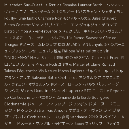
Muscadet
Sud-Ouest
La Tortuga
Domaine Laurent Barth
コワンスト・
ＳＴＣツアー
セバスチャン・シャティヨン
ヴィーノ
エノ・コネ・チーム
Pouilly-Fumé
Bistro Chambre Noir
モンマルトルの丘
Jules Chauvet
Bistro Coinstot Vino
オリヴィエ・コーエン
ジョルジュ・デコンブ
Bistro Shimba
Aix-en-Provence
メドック
ジル・キャトリンヌ・ヴェルジ
ェ
エスポア・ゴトーツアー
ルクレアシオン
Ramon Saavedra
Côte de
ドメーヌ・ムレシップ
Banyuls
Thongue
福岡
JAJAKISTAN
シャンパ－ニ
salon de vin
ュ・ジャック・ラセ－ニュ
パリ観光
Philippe Wies
''INDIGENES''
H2O VEGETAL
石
Herve Souhaut
静岡
Cabernet-Franc
田シェフ
Domaine Prieuré Roch
ユキさん
Marcel et Claire Richaud
サルバドール・バトル
Taiwan Dégustation Vin Nature
Macon
Lapierre
アラン・アリエ
Salvador Batlle
アンダルシア
Chef Ishida
エマニュエ
パルティーダ・
ル・ウイヨン・オヴェルノワ
ドメーヌ・ローラン・バルツ
Domaine Marcel Lapierre
Le Repaire
クレウス
STC
ニース
Béziers
de Cartouche
Bourgone
レ・ぺニタント
Domaine de la Borde
ドメーヌ・ドミニ
Biodynamie
ドメーヌ・フィリップ・ジャンボン
フィリッ
ック・ドゥラン
オザミ・デ・ヴァン
Bistro Trois Amours
プ・パカレ
スペイン
Corbieres
台湾
vendange 2019
ＴＡ
シードル
ＶＥＬ
ドメーヌ・マルセル・ラピエール
Japon
フィリップ・ヴァイス