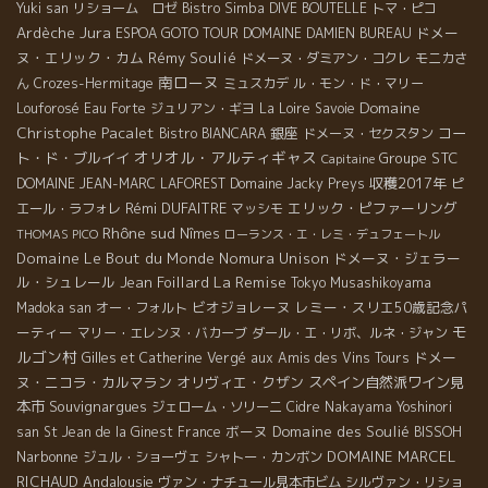
Yuki san
リショーム ロゼ
Bistro Simba
DIVE BOUTELLE
トマ・ピコ
Jura
Ardèche
ドメー
ESPOA GOTO TOUR
DOMAINE DAMIEN BUREAU
ヌ・エリック・カム
Rémy Soulié
ドメーヌ・ダミアン・コクレ
モニカさ
南ローヌ
ん
Crozes-Hermitage
ミュスカデ
ル・モン・ド・マリー
Domaine
Louforosé
Eau Forte
ジュリアン・ギヨ
La Loire
Savoie
Christophe Pacalet
銀座
コー
Bistro BIANCARA
ドメーヌ・セクスタン
オリオル・アルティギャス
ト・ド・ブルイイ
Groupe STC
Capitaine
収穫2017年
DOMAINE JEAN-MARC LAFOREST
Domaine Jacky Preys
ピ
Rémi DUFAITRE
エリック・ピファーリング
エール・ラフォレ
マッシモ
Rhône sud
Nîmes
THOMAS PICO
ローランス・エ・レミ・デュフェートル
Domaine Le Bout du Monde
Nomura Unison
ドメーヌ・ジェラー
La Remise
ル・シュレール
Jean Foillard
Tokyo Musashikoyama
ビオジョレーヌ
レミー・スリエ50歳記念パ
Madoka san
オー・フォルト
モ
ーティー
マリー・エレンヌ・バカーブ
ダール・エ・リボ、ルネ・ジャン
ルゴン村
ドメー
Gilles et Catherine Vergé
aux Amis des Vins Tours
ヌ・ニコラ・カルマラン
オリヴィエ・クザン
スペイン自然派ワイン見
本市
Souvignargues
ジェローム・ソリーニ
Cidre
Nakayama Yoshinori
ボーヌ
Domaine des Soulié
san
St Jean de la Ginest
France
BISSOH
Narbonne
DOMAINE MARCEL
ジュル・ショーヴェ
シャトー・カンボン
RICHAUD
Andalousie
ヴァン・ナチュール見本市ビム
シルヴァン・リショ