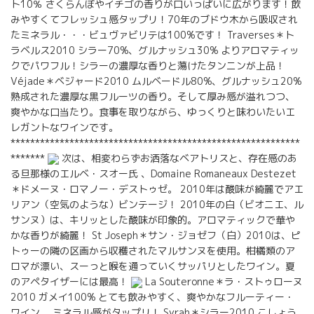
ト10％ さくらんぼやイチゴの香りが口いっぱいに広がります！飲
みやすくてフレッシュ感タップリ！70年のブドウ木から吸収され
たミネラル・・・ビュヴァビリテは100%です！ Traverses＊ト
ラベルス2010 シラー70%、グルナッシュ30% よりアロマティッ
クでパワフル！シラーの濃厚な香りと蕩けたタンニンが上品！
Véjade＊ベジャード2010 ムルベードル80%、グルナッシュ20%
熟成された濃厚な黒フルーツの香り。そして厚み感が溢れつつ、
爽やかな口当たり。食事を取りながら、ゆっくりと味わいたいエ
レガントなワインです。
***********************************************************
*******
次は、相変わらずお洒落なベアトリスと、存在感のあ
る旦那様のエルベ・スオー氏 、Domaine Romaneaux Destezet
＊ドメーヌ・ロマノー・デストゥゼ。 2010年は酸味が綺麗でアエ
リアン（空気のような）ビンテージ！ 2010年の白（ビオニエ、ル
サンヌ）は、キリッとした酸味が印象的。アロマティックで華や
かな香りが綺麗！ St Joseph＊サン・ジョゼフ（白）2010は、ピ
トゥーの隣の区画から収穫されたマルサンヌを使用。柑橘類のア
ロマが漂い、スーっと喉を通っていくサッパリとしたワイン。夏
のアペタイザーには最高！
La Souteronne＊ラ・ストゥローヌ
2010 ガメイ100% とても飲みやすく、爽やかなフルーティー・
ワイン。 ミネラル感がタップリ！ Syrah＊シラー2010 こしょう