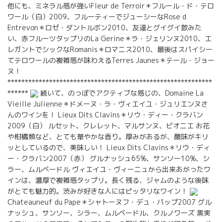
他にも、ミネラル感が強いFleur de Terroir＊フルール・ド・テロ
ワール（白）2009、フルーティーでジューシーなRose d
Entrevon＊ロゼ・ダントルボン2010、友達とグイグイ飲みた
い、赤フルーツタップリのLa Gerine＊ラ・ジェリンヌ2010、エ
レガントでシックなRomanis＊ロマニス2010、最後はスパイシー
てテロワールの複雑感が味わえるTerres Jaunes＊テール・ジョー
ヌ！
***********************************************************
******
続いて、のっぽでアクティブな感じの、Domaine La
Vieille Julienne＊ドメーヌ・ラ・ヴィエイユ・ジュリエンヌさ
んのワインを！ Lieux Dits Clavins＊リウ・ディー・クラバン
2009（白） ルセット、クレレット、マルサンヌ、ビオニエ お花
や柑橘類など、とても華やかな香り。厚みがあるが、酸味がキリ
ッとしているので、美味しい！ Lieux Dits Clavins＊リウ・ディ
ー・クラバン2007（赤） グルナッシュ65%、サンソー10%、シ
ラー、ムルベードル ヴィエイユ・ヴィーニュから出来あがったワ
インは、濃厚で複雑感タップリ。長く残る、ジャムのような後味
がとても魅力的。渋みが好きな人にはピッタリなワイン！
Chateauneuf du Pape＊シャトーヌフ・デュ・パップ2007 グル
ナッシュ、サンソー、シラー、ムルベードル、クルノワーズ 黒実