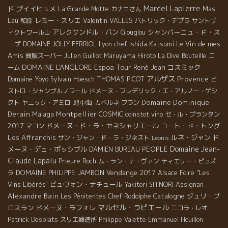
Marcel Lapierre
ド
プイイヒュメ
Mas
La Grande Motte
カナコさん
Lau
レミー・スリエ
Valentin VALLES
和食
パトリック・デプラ
サントヴ
アレクサンドル・バン
シャンパーニュ・ド・ス
ィクトワール山
Glouglou
ーザ
Lyon chef Ishida Katsumi
Le Vin de mes
DOMAINE JOLLY FERRIOL
Amis
質販スーパー
Julien Guillot
Maruyama Hiroto
La Dive Bouteille
ニ
DOMAINE L'ANGLORE
Espoa Tour
René Jean
コスミック
ーム
アルザス
Provence
Domaine Yoyo
THOMAS PICOT
Sylvain Hoesch
ビ
ストロ・シャンブルノワール
ドメーヌ・フレデリック・エ・アルノー・ゲシ
地中海
Domaine Dominique
クト
ヤニック・アミロ
カベルネ フラン
Derain
Malaga
Montpellier
COSMIC
coinstot vino
セ・ル・プランタン
ドメーヌ・ド・ラ・セネシャリエール
コート・ド・トング
2017
マコン
Les Affranchis
ルネ・ジャン
ド
サン・ジャン・ド・ラ・ジネスト
Leonis
Domaine Jean-
メーヌ・デュ・ポッシブル
PEOPLE
DAMIEN BUREAU
Claude Lapalu
Prieure Roch
ムーラン・ナ・ヴァン
ティエリー・ピュズ
DOMAINE PHILIPPE JAMBON
Vendange 2017
ラ
Alsace Foire "Les
ビュヴォン・ナチュール
Vins Libérés"
Yakitori SHINORI
Assignan
Alexandre Bain
Catalogne
ジュリ・ブ
Les Pénitentes
Chef Rodolphe
マルセル・ラピエ－ル
ロスラン
ドメーヌ・ラフォレ
ニコラ・レオ
Patrick Desplats
スリエ醸造所
Philippe Valette
Emmanuel Houillon