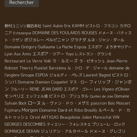
Eric KAMM
野村ユニソン諏訪本社
Saint Aubin
ビストロ・フラコン
カタロ
DOMAINE DES FOULARDS ROUGES
ニア
ドメーヌ・バティス
Estezargue
ボジョレー
ペルピニャン
グラナダ
ト・クザン
ルネ・ジャン・ダール
Domaine Grégory Guillaume
Espoa
La Pioche
エスポア・よろずやツアー
Aux Amis
エスポア・ツアー
Lyon
Yoyo
レストラン・グラン８
ラ・ルミーズ
Restaurant Le Verre Volé
ラ・ピオッシュ
Jean-Pierre
domaine de
Robinot
Thierry Puzelat
Barcelona
ル・クロ・デ・ジャール
l'anglore
Groupe ESPOA
Laurent Bagnol
ビストロ・
ジョルディ・ペレズ
フィリップ・ジャンボ
シンバ
Domaine Damien Coquelet
マス・ロー
ン
RENE JEAN DARD
フルーリー
エスポア・ゴトー
Les Vignes d'Olivier
モンペリエ
ビストロ・ブリュタル
Domaine
エッフェル塔
Quilles de Joie
ローヌ
Sylvain Bock
ル・ヴァン・ドゥ・メザミ
passion
Bois Moisset
Morgon
Domaine Dard et Ribo
ルペール・ド・カ
Fujimaru
Brouilly
Oriol ARTIGAS
ルトゥッシュ
Beaujoloise
VIN
Julien Mareschal
GEORGES DESCOMBES
ティエリー・フォレスチエ
プリューレ・ロック
ジュリアン・アルタベール
ドメーヌ・グレゴリ
DOMINIQUE DERAIN