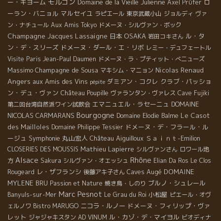
モルゴン
ー・ギヨーム
Domaine de la Vieille Julienne
ロ
Axel Prϋfer
ーラン・バニョル
マルセイユ
ラピエール
東京武蔵小山
ジョルディ
ヴァ
ン・ナチュール
Aux Amis Tokyo
ドメーヌ・シルヴァン・ボック
Champagne Jacques Lassaigne
日本
OSAKA
ル・タ
岩田コキさん
ン・デ・スリーズ
ドメーヌ・ダール・エ・リボ
レミー・デュフェートル
Visite Paris
Jean-Paul Daumen
ドメーヌ・ラ・プティット・べニューズ
Massimo
Champagne de Sousa
Nicolas Renaud
マキシム・マニョン
Angers
aux Amis des Vins
ダミアン・コクレ
クラブ・パッショ
pépite
ン・デュ・ヴァン
Château Poupille
ヴァランタン・ヴァレス
Cave Fujiki
エマニュエル・ラセーニュ
DOMAINE
第二回台湾自然派ワイン試飲会
Bourgogne
NICOLAS CARMARANS
Le Casot
Domaine Elodie Balme
des Mailloles
ドメーヌ・デ・フラール・ル
Domaine Philippe Tessier
ージュ
Symphonie
丸山宏人
Château Aiguilloux
Ｓａｉｎｔ-Emilion
Mathieu Lapierre
CLOSERIES DES MOUSSIS
シルヴァンさん
ロワール地
Rhône
Alsace
方
Sakura
シルヴァン・オエッシュ
Elian Da Ros
Le Clos
レ・ザフランシ
Caves Augé
DOMAINE
Rougeard
後藤アキ子さん
MYLENE BRU
ブルノ・シュレール
Passion et Nature
焼き鳥・しのり
Marc Pesnot
小松屋
Banyuls-sur-Mer
Le Grau du Roi
ピエール・オヴ
ニコラ・ルノー
ドメーヌ・フィリップ・ヴァ
ェルノワ
Bistro MARUGO
レット
ル・カゾ・デ・マイヨル
ジャジャキスタン
AD VINUM
ビオディナ