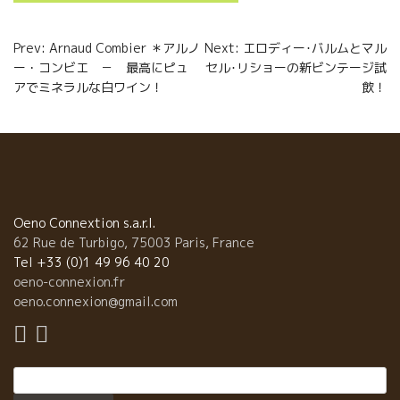
o
e
g
Navigation
Prev: Arnaud Combier ＊アルノ
Next: エロディー･バルムとマル
o
r
e
ー・コンビエ － 最高にピュ
セル･リショーの新ビンテージ試
de
k
r
アでミネラルな白ワイン！
飲！
l’article
Oeno Connextion s.a.r.l.
62 Rue de Turbigo, 75003 Paris, France
Tel +33 (0)1 49 96 40 20
oeno-connexion.fr
oeno.connexion@gmail.com
Rechercher :