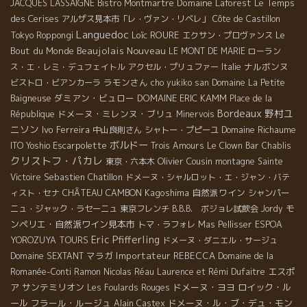
Domaine Laforest
Le Temps
JACQUES LASSAIGNE
Bistro Montmartre
des Cerises
アルザス見本市「レ・ヴァン・リベレ」
Côte de Castillon
Languedoc
Loïc ROURE
Le
Tokyo Roppongi
エクサン・プロヴァンス
Beaujolais Nouveau
Bout du Monde
LE MONT DE MARIE
ローラン
ナルボンヌ
ス・エ・レミ・デュフェイトル
アクセル・プリュファー
Italie
ラモンさん
ビストロ・ビアンカーラ
cho yukiko san
Domaine La Petite
ダミアン・ビュロー
DOMAINE ERIC KAMM
Baigneuse
Place de la
Bordeaux
野村ユ
ドメーヌ・ミレンヌ・ブリュ
République
Minervois
ニソン
Ivo Ferreira
Domaine Richaume
中山良則さん
シャトー・プピーユ
ボルドー
Escarpolette
ITO Yoshio
Trois Amours
Le Clown Bar
Chablis
クリストフ・パカレ
Olivier Cousin
東京・六本木
montagne Sainte
Sebastien Chatillon
Victoire
ドメーヌ・シャルロット・エ・ジャン・バテ
CHÂTEAU CAMBON
Kagoshima
自然派ワイン
ィスト・セナ
シャンパー
モ
ニュ・ジャック・ラセーニュ
東京フレンチ
B.B.B. ボジョレ試飲会
Jordy
ンペリエ・自然派ワイン見本市
トマ・ラフォレ
Mas Pellisser
ESPOA
Eric Pfifferling
YOROZUYA TOURS
ドメーヌ・ダニエル・サージュ
マラガ
Importateur REBECCA
Domaine SEXTANT
Domaine de la
エスポ
Romanée-Conti
Ramon
Nicolas Réau
Laurence et Rémi Dufaitre
ア
サンテミリオン
ドメーヌ・ヨヨ
ロイック・ル
Les Foulards Rouges
ール
フラール・ルージュ
ドメーヌ・ル・ブ・デュ・モン
Alain Castex