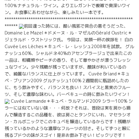
100％ナチュラル・ワイン。よりエレガントで複雑で奥深いワイ
ン。 お食事にあわせながら、楽しみたい一本です。
***********************************************************
******
前回逢った時には、酷い風邪で具合の悪そうだった、
Domaine Le Mazel＊ドメーヌ・ル・マゼルのGérald Oustric＊
ジェラルド・ウストリック氏。 今回は、笑顔一杯の挨拶を！ 白の
Cuvée Les Lèches＊キュベ・レ・レッシュ2008年を試飲。 グル
ナッシュ60%、シャルドネ40%のアセンブラージュで出来たこの
一品は、柑橘類やピーチの香り、そして華やかさが漂うフレッシ
ュなワイン。少々残糖が残っていますが、酸味が利いているの
で、綺麗なバランスに仕上がっています。 Cuvée Briand＊キュ
ベ・ブリアン2009 グルナッシュ100% 2週間前に瓶詰めしたの
に、もう飲みやすく、バランスも良い！スパイスと黒実のフルー
ツ、そして濃厚な味わい。バーベキューの時に飲みたいワイン！
Cuvée Larmande＊キュベ・ラルマンド2009 シラー100% シ
ラーには似ていない味・・・何故？それは、普段は実を房から摘
んで醸造するこの品種を、彼は房ごとタンクにいれ、マセラシオ
ン・カルボニックでこのキュベを醸造しているからです！残糖が
残っているかのような濃厚なフルーツの甘さ。そしてずっと喉に
残るブドウの味がスゴイ！是非お飲み下さい！ビックリです！