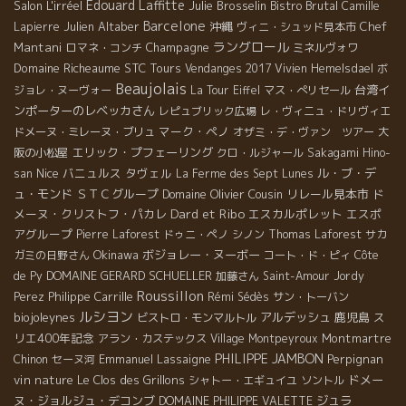
Edouard Laffitte
Salon L'irréel
Julie Brosselin
Bistro Brutal
Camille
Barcelone
Julien Altaber
沖縄
Chef
Lapierre
ヴィニ・シュッド見本市
ラングロール
Mantani
Champagne
ロマネ・コンチ
ミネルヴォワ
Domaine Richeaume
STC Tours
Vendanges 2017
Vivien Hemelsdael
ボ
Beaujolais
台湾イ
ジョレ・ヌーヴォー
La Tour Eiffel
マス・ぺリセール
ンポーターのレベッカさん
レピュブリック広場
レ・ヴィニュ・ドリヴィエ
マーク・ペノ
ドメーヌ・ミレーヌ・ブリュ
オザミ・デ・ヴァン ツアー
大
エリック・プフェーリング
阪の小松屋
クロ・ルジャール
Sakagami Hino-
Nice
バニュルス
タヴェル
ル・ブ・デ
san
La Ferme des Sept Lunes
ュ・モンド
ＳＴＣグループ
Domaine Olivier Cousin
リレール見本市
ド
Dard et Ribo
メーヌ・クリストフ・パカレ
エスカルポレット
エスポ
アグループ
Pierre Laforest
ドゥニ・ペノ
シノン
Thomas Laforest
サカ
Okinawa
ボジョレー・ヌーボー
ガミの日野さん
コート・ド・ピィ
Côte
DOMAINE GERARD SCHUELLER
de Py
加藤さん
Saint-Amour
Jordy
Roussillon
Philippe Carrille
Perez
Rémi Sédès
サン・トーバン
ルシヨン
biojoleynes
アルデッシュ
鹿児島
ス
ビストロ・モンマルトル
リエ400年記念
Montmartre
アラン・カステックス
Village Montpeyroux
PHILIPPE JAMBON
Emmanuel Lassaigne
Perpignan
Chinon
セーヌ河
vin nature
Le Clos des Grillons
ドメー
シャトー・エギュイユ
ソントル
ヌ・ジョルジュ・デコンブ
ジュラ
DOMAINE PHILIPPE VALETTE