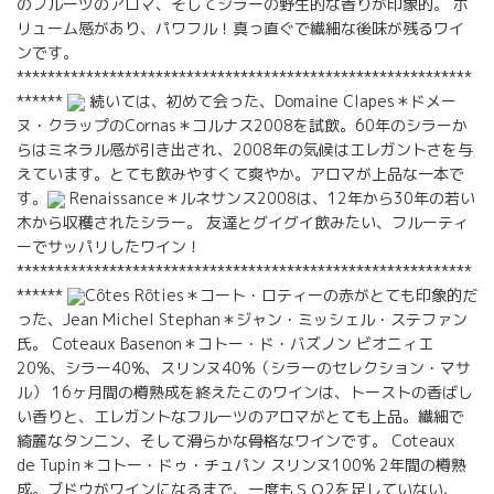
のフルーツのアロマ、そしてシラーの野生的な香りが印象的。 ボ
リューム感があり、パワフル！真っ直ぐで繊細な後味が残るワイ
ンです。
***********************************************************
******
続いては、初めて会った、Domaine Clapes＊ドメー
ヌ・クラップのCornas＊コルナス2008を試飲。60年のシラーか
らはミネラル感が引き出され、2008年の気候はエレガントさを与
えています。とても飲みやすくて爽やか。アロマが上品な一本で
す。
Renaissance＊ルネサンス2008は、12年から30年の若い
木から収穫されたシラー。 友達とグイグイ飲みたい、フルーティ
ーでサッパリしたワイン！
***********************************************************
******
Côtes Rôties＊コート・ロティーの赤がとても印象的だ
った、Jean Michel Stephan＊ジャン・ミッシェル・ステファン
氏。 Coteaux Basenon＊コトー・ド・バズノン ビオニィエ
20%、シラー40%、スリンヌ40%（シラーのセレクション・マサ
ル） 16ヶ月間の樽熟成を終えたこのワインは、トーストの香ばし
い香りと、エレガントなフルーツのアロマがとても上品。繊細で
綺麗なタンニン、そして滑らかな骨格なワインです。 Coteaux
de Tupin＊コトー・ドゥ・チュパン スリンヌ100% 2年間の樽熟
成。ブドウがワインになるまで、一度もＳＯ2を足していない、