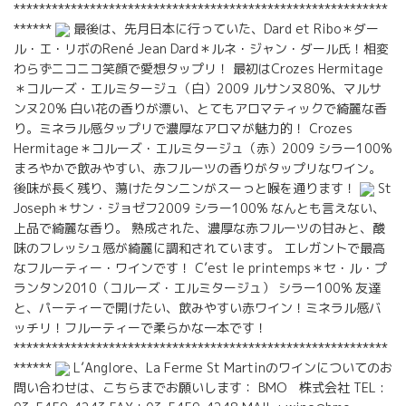
***********************************************************
******
最後は、先月日本に行っていた、Dard et Ribo＊ダー
ル・エ・リボのRené Jean Dard＊ルネ・ジャン・ダール氏！相変
わらずニコニコ笑顔で愛想タップリ！ 最初はCrozes Hermitage
＊コルーズ・エルミタージュ（白）2009 ルサンヌ80%、マルサ
ンヌ20% 白い花の香りが漂い、とてもアロマティックで綺麗な香
り。ミネラル感タップリで濃厚なアロマが魅力的！ Crozes
Hermitage＊コルーズ・エルミタージュ（赤）2009 シラー100%
まろやかで飲みやすい、赤フルーツの香りがタップリなワイン。
後味が長く残り、蕩けたタンニンがスーっと喉を通ります！
St
Joseph＊サン・ジョゼフ2009 シラー100% なんとも言えない、
上品で綺麗な香り。 熟成された、濃厚な赤フルーツの甘みと、酸
味のフレッシュ感が綺麗に調和されています。 エレガントで最高
なフルーティー・ワインです！ C’est le printemps＊セ・ル・プ
ランタン2010（コルーズ・エルミタージュ） シラー100% 友達
と、パーティーで開けたい、飲みやすい赤ワイン！ミネラル感バ
ッチリ！フルーティーで柔らかな一本です！
***********************************************************
******
L’Anglore、La Ferme St Martinのワインについてのお
問い合わせは、こちらまでお願いします： BMO 株式会社 TEL :