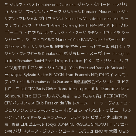
マルク・ぺノ
ジャン・クロード・ラパリ
ミ
Domaine des Capriers
ュ
ジャン・フランソワ・ニック
Domaine Mouressipe
がんちゃん
ジュ
プロヴァンス
Fleurie
リアン・マレシャル
Salon des Vins de Loire
シャ
PHILIPPE PACALET
ブル
ブリ
フィリップ・カリーユ
Pierre Overnoy
ゴーニュ
シャ
トロワザム−ル
エリック・ド・スーザ
ラモン・サヴェドラ
ンパーニュ
シェフ・ロドルフ
Marie-Hélène BACAVE
ル・ルペール・ド・
マチュー・ラピエール
萬谷シェフ
カルトゥッシュ
サンタムール
藤田社長
ボジョレー・ヌーヴォー
ジャン・フォワヤール
Kanako san
Tarragona
Loire
Dégustation
ワ
ドメーヌ・リショーム
Domaine Daniel Sage
イン見本市「アンディジェンヌ」
Yann Bertrand
Yannick Amirault
Espagne
Sylvain
Bistro FLACON
Jean-Francois NIQ
ロゼワイン
レミ・
デュフェイトル
Domaine de la Garance
自然派試飲会ビオジョレーヌ
ビス
Domaine de la
Domaine du possible
トロ・マルゴ
CPV Paris Office
ロワール
Sénèchalière
お好み焼き・きじ「さんて寛」
RECREATION
Club Passion du Vin
ドメーヌ・ド・ラ・ヴィエイユ・
CPV パリオフィス
ボジョレ
マルセル・ラピエール
ジュリアンヌ
ジェラール・ゴビー
ジ
エドゥワール・ラフィット
ビオディナミ栽培
ャン・フォワイヤール
東
コルビエール
Tokyo
DOMAINE PASCAL SIMONUTTI
京・鴬谷
アシニャ
パリ
大阪
ドメーヌ・ジャン・クロード・ラパリュ
ン村
BMO 社
リヨン