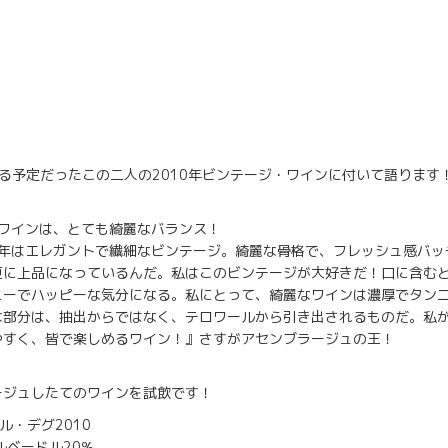
る予定だったこの二人の2010年ビンテージ・ワインに付いて語ります
のワインは、とても綺麗なバランス！
0年はエレガントで繊細なビンテージ。綺麗な骨格で、フレッシュ感バ
更に上品になっているんだ。私はこのビンテージが大好きだ！口に含む
ニーでハッピーな気分になる。私にとって、綺麗なワインは濃厚でタン
な部分は、抽出からではなく、テロワールから引き出されるものだ。私
やすく、皆で楽しめるワイン！』さすがアセンブラージュの王！
ージュしたてのワインを試飲です！
テール・デグ2010
ルベードル20％