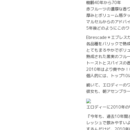
樹齢40年から70年
赤フルーツの濃厚な香
厚みとボリューム感タ
マルセルからのアドバ
5年後どのようにこの
Ebrescade＊エブレス
各品種をバリックで熟
とてもまろやかでボリ
熟成された黒実のフル
トーストとスパイスの
2010年はより爽やか
個人的には、トップ1
続いて、エロディーの
彼女も、朝アセンブラ
エロディーに2010年
『今年も、過去10年間
レッシュで飲みやすい
するんだけど、2010