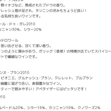
、野イチゴなど、熟成されたブドウの香り。
フレッシュ感が足され、タンニンの渋みもちょうど良い！
ある気持ち良いワインです。
s＊テール・ドゥ・ガレ2010
リニャン30％、シラー20％
のテロワール
を思い出させる、甘くて深い香り。
インのように厚みがあり、ガリッグ（香草）の特徴が出ていてスパイシ
ントで繊細なワインです。
＊ケランヌ・ブラン2010
、ビオニエ、グルナッシュ･ブラン、クレレット、ブルブラン
が綺麗に混ざり合い、表現豊かなワイン。
ーティーで飲みやすい！アペタイザーにはピッタリです！
010
ルベードル20％、シラー16％、カリニャン16％、クノワーズ2％