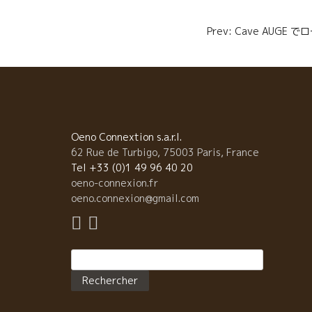
o
r
Navigatio
k
Prev: Cave AUG
de
l’article
Oeno Connextion s.a.r.l.
62 Rue de Turbigo, 75003 Paris, France
Tel +33 (0)1 49 96 40 20
oeno-connexion.fr
oeno.connexion@gmail.com
Rechercher :