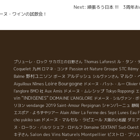
e
n
Next: 頑張ろう日本 !!! 3
r
E でローヌ・ワインの試飲会！
ル・タン・
プリューレ・ロック
サカガミの日野さん
Thomas Laforest
Coquelet
九州
Groupe STC
Rémy 
ロマネ・コンチ
Passion et Nature
野村ユニソン
マルク・
ボーヌ
アルデッシュ
Balme
シルヴァンさん
Loire
Bourgogne
Aiguilloux
Olivier
Nîmes
ドメーヌ・パット・ルー
l'anglore
Aux Amis
ドメーヌ・ムレシップ
BMO 社
Tokyo Roppongi
エ
vin ''INDIGENES''
DOMAINE L'ANGLORE
ドメーヌ・シルヴァン・ボ
vendange 2019
Perpignan
シャンパーニュ
リヨン
Saint-Amour
静岡
Alain Allier
エスポア・よろずやツアー
La Ferme des Sept Lunes
Eau F
ドメーヌ・マルセル・ラピエール
ダミア
cho yukiko san
大阪の小松屋
Sud-Ouest
ヌ・ローラン・バルツ
シェフ・ロドルフ
Domaine SEXTANT
Salon des Vins Naturels Montpellier
ビストロ・ブリュ
キ子さん