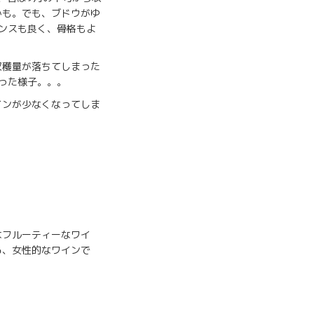
かも。でも、ブドウがゆ
ランスも良く、骨格もよ
収穫量が落ちてしまった
った様子。。。
インが少なくなってしま
なフルーティーなワイ
る、女性的なワインで