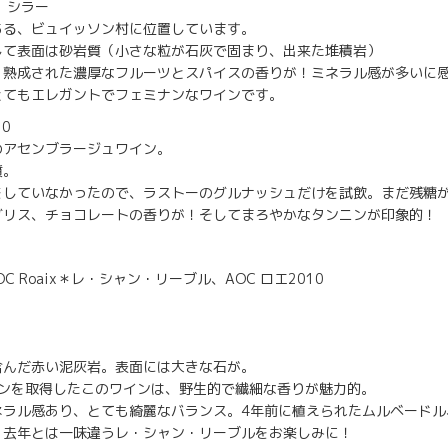
、シラー
ある、ビュイッソン村に位置しています。
して表面は砂岩質（小さな粒が石灰で固まり、出来た堆積岩）
、熟成された濃厚なフルーツとスパイスの香りが！ミネラル感が多いに
とてもエレガントでフェミナンなワインです。
10
のアセンブラージュワイン。
質。
をしていなかったので、ラストーのグルナッシュだけを試飲。まだ残糖
グリス、チョコレートの香りが！そしてまろやかなタンニンが印象的！
es, AOC Roaix＊レ・シャン・リーブル、AOC ロエ2010
含んだ赤い泥灰岩。表面には大きな石が。
オンを取得したこのワインは、野生的で繊細な香りが魅力的。
ネラル感あり、とても綺麗なバランス。4年前に植えられたムルベードル
。去年とは一味違うレ・シャン・リーブルをお楽しみに！