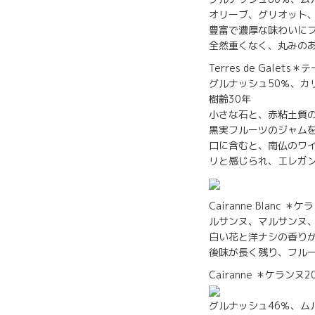
オリーブ、グリオット
豊富で濃厚な味わいに
全然重くなく、丸みの
Terres de Galet
グルナッシュ50％、カ
樹齢30年
小さな石と、赤粘土質
黒実フルーツのジャム
口に含むと、南仏のワ
リと感じられ、エレガ
Cairanne Blanc 
ルサンヌ、マルサンヌ
白い花と洋ナシの香り
後味が長く残り、フル
Cairanne ＊ケランヌ2
グルナッシュ46％、ム