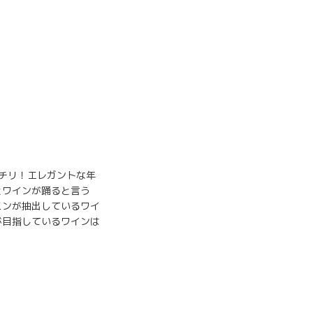
！
ッチリ！エレガントな年
とワインが踊ると言う
ニンが抽出しているワイ
が目指しているワインは