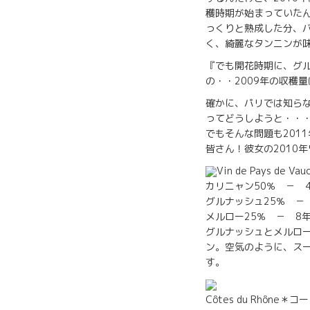
穫時期が始まっていた
っくりと熟成した分、バ
く、綺麗なタンニンが
『でも開花時期に、グ
の・・2009年の収穫
確かに、パリでは知ら
ってどうしようと・・
でもそんな問題も201
皆さん！彼女の2010
Vin de Pays d
カリニャン50％ － 4
グルナッシュ25％ －
メルロー25％ － 8
グルナッシュとメルロ
ン。空気のように、ス
す。
Côtes du Rhône