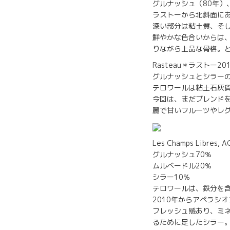
グルナッシュ（80年）
ラストーから北斜面に
深い部分は粘土質、そ
鮮やかな色合いからは
りながら上品な骨格。
Rasteau＊ラストー20
グルナッシュとシラー
テロワールは粘土石灰
今回は、まだブレンド
麗で甘いフルーツやレ
Les Champs Libr
グルナッシュ70％
ムルベードル20％
シラー10％
テロワールは、鉄分を
2010年からアペラシ
フレッシュ感あり、ミ
るために足したシラー