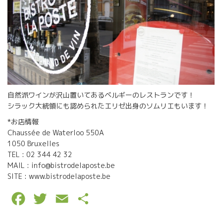
自然派ワインが沢山置いてあるベルギーのレストランです！
シラック大統領にも認められたエリゼ出身のソムリエもいます！
*お店情報
Chaussée de Waterloo 550A
1050 Bruxelles
TEL : 02 344 42 32
MAIL : info@bistrodelaposte.be
SITE : www.bistrodelaposte.be
F
T
E
P
a
w
m
a