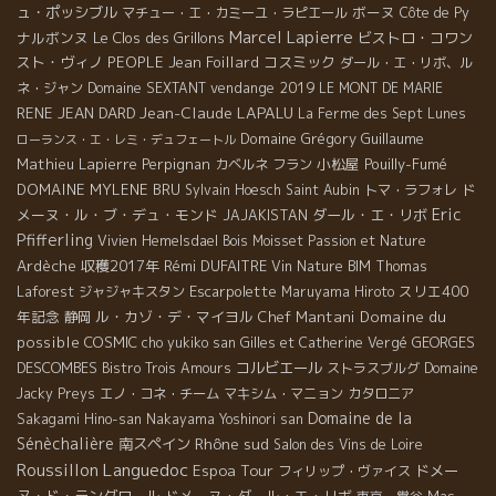
ュ・ポッシブル
ボーヌ
マチュー・エ・カミーユ・ラピエール
Côte de Py
Marcel Lapierre
ナルボンヌ
Le Clos des Grillons
ビストロ・コワン
スト・ヴィノ
PEOPLE
Jean Foillard
コスミック
ダール・エ・リボ、ル
vendange 2019
ネ・ジャン
Domaine SEXTANT
LE MONT DE MARIE
Jean-Claude LAPALU
RENE JEAN DARD
La Ferme des Sept Lunes
Domaine Grégory Guillaume
ローランス・エ・レミ・デュフェートル
Mathieu Lapierre
Perpignan
小松屋
Pouilly-Fumé
カベルネ フラン
DOMAINE MYLENE BRU
ド
Sylvain Hoesch
Saint Aubin
トマ・ラフォレ
Eric
メーヌ・ル・ブ・デュ・モンド
ダール・エ・リボ
JAJAKISTAN
Pfifferling
Vivien Hemelsdael
Bois Moisset
Passion et Nature
Ardèche
収穫2017年
Rémi DUFAITRE
Vin Nature BIM
Thomas
Escarpolette
スリエ400
Laforest
ジャジャキスタン
Maruyama Hiroto
年記念
ル・カゾ・デ・マイヨル
Chef Mantani
Domaine du
静岡
possible
COSMIC
GEORGES
cho yukiko san
Gilles et Catherine Vergé
DESCOMBES
コルビエール
Bistro Trois Amours
ストラスブルグ
Domaine
Jacky Preys
エノ・コネ・チーム
マキシム・マニョン
カタロニア
Domaine de la
Sakagami Hino-san
Nakayama Yoshinori san
Sénèchalière
Rhône sud
南スペイン
Salon des Vins de Loire
Languedoc
Roussillon
Espoa Tour
ドメー
フィリップ・ヴァイス