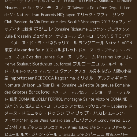
Alsace
Domaine
レミー・デュフェートル
ESPOA Shinkawa
THOMAS PICO
Mouressipe
ル・タン・デ・スリーズ
Taiwan la Deuxième Dégustation
エリック・プフェーリング
de Vin Nature
Jean-Francois NIQ
Japon
Club Passion du Vin
Domaine des Soulié
ビ
Vendanges 2017
シャブリ
ボジョレ
オディナミ栽培
Domaine Richaume
エクサン・プロヴァンス
Julie Brosselin
ビュヴォン・ナチュール
ビストロ・シンバ
ＳＴＣツア
ラングロール
ー
ドメーヌ・ド・ラ・セネシャリエール
Bistro FLACON
東京
Alexandre Bain
エスカルポレット
ドメーヌ・ラ・プティット・べ
ドメーヌ・リショーム
Massimo
ニューズ
Le Clos des Jarres
カナコさん
Bordeaux
ブルゴーニュ
Herve Souhaut
Louforosé
ル・ルペール・
マルセイユ
ド・カルトゥッシュ
ヴァン・ナチュール見本市ビム
大阪の小松
オリオル・アルティギャス
Importateur REBECCA
Kagoshima
屋
Nomura Unison
La Tour Eiffel
Domaine La Petite Baigneuse
Domaine
Barcelone
ドメーヌ・マルセル・リショー
des Griottes
オー・フォル
銀座
ト
DOMAINE JOLLY FERRIOL
montagne Sainte Victoire
DOMAINE
ド
DAMIEN BUREAU
ビストロ・フラコン
アクセル・プリュファー
Lapierre
フィリップ・パカレ
メーヌ・ドミニック・ドゥラン
ムーラン・
プロヴァンス
モル
ナ・ヴァン
Philippe Wies
Kanako san
Jordy Perez
ゴン村
アルデッシュ
タラゴナ
Aux Amis Tokyo
ジャン・フォワヤール
ラ
Granada
シャンパーニュ
ピエール
ルネ・ジャン・ダール
質販スーパー