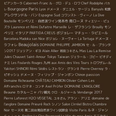
ビアンカーラ
Cabernet-Franc
ル・グロ・デュ・ロワ
Chef Rodolphe
パカ
Bourgogne
Paris
Banyuls
Lyon
ドメーヌ・ダニエル・サージュ
和食
レ
アレクサンドル・バン
Espagne Sud
コワンスト・ヴィーノ
La Dive
南ローヌ
モンペリエ・自然派ワイン見本市
Bouteille
ティエリー・ピュ
レ・ザフランシ
モン
ズラ
Laurence et Rémi Dufaitre
Marseille
Brouilly
ペリエ
イタリア
PARTIDA CREUS
ボジョレー
マチュー・ラピエール
Nice
ドメーヌ・
Barcelona
Madoka san
ボジョレ・ヌーヴォー
La Tortuga
Beaujolais
ラフォレ
DOMAINE PHILIPPE JAMBON
セ・ル・プランタ
La Remise
Alain Allier
Mas Lau
ン2017
ジュリアン・ギヨ
岩田コキさん
Tokyo
Taiwan
Jules Chauvet
Saint-Amour
ジェラール・ゴビー
ビオディ
九州
ナミ
Les Foulards Rouges
aux Amis des Vins Tours
トロワザム−ル
Yakitori SHINORI
Rémi Sédès
レストラン・グラン８
Pierre Overnoy
ラ・
ドメーヌ・フィリップ・ジャンボン
passion
ピオッシュ
Chinon
Domaine Richeaume
CHÂTEAU CAMBON
Olivier Cohen
Les
DOMAINE L'ANGLORE
Affranchis
ロマネ・コンチ
Axel Prϋfer
Beaune
カタルーニャ
Vendange 2017
パリ観光
クロ・ルジャール
H2O VEGETAL
アラン・アリエ
domaine de
Pierre Laforest
ユキさん
l'anglore
Salon L'irréel
Domaine Prieuré Roch
シノン
Bistro Chambre
ルネ・ジャン
Noir
セーヌ河
第二回台湾自然派ワイン試飲会
Visite Paris