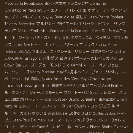
Domaine
Place de la République
東京・六本木
アシニャン村
Christophe Pacalet
オザミ・デ・ヴァン
ティエリー・フォレスチエ
ジ
ラモンさん
Beaujoloise
楽しい
ョルディ・ペレズ
Jean-Pierre Robinot
マルセル・ラピエ－ル
エリック・ピファーリング
Thierry Forestier
モルゴン
Les Pénitentes
Domaine de la Garance
ドメーヌ・シャルロッ
STC
ト・エ・ジャン・バティスト・セナ
エマニュエル・ウイヨン・オヴェル
ロワール
エリック・カム
ノワ
Jordy
シャトー・エギュイユ
Marie-
自然派ワイン
Hélène BACAVE
マルセル・エ・クレール・リショー
Bistro
アルザス
台湾インポーターのレベッカさん
BIANCARA
Tarragona
Le
ル・ブ・デュ・モンド
Eric KAMM
マーク・ペノ
Clown Bar
ジェロー
ム・ソリーニ
Thierry Puzelat
アルザス見本市「レ・ヴァン・リベレ」
レ・
aux Amis des Vins
Champagne
ぺニタント
中山良則さん
Yoyo
Jacques Lassaigne
ペルピニャン
Italie
後藤アキ子さん
Axel Prüfer
レミー・スリ
ル・クロ・デ・ジャール
フルーリー
サン・トーバン
Sakura
エ50歳記念パーティー
Bruno Schueller
vin
Alain Castex
東京武蔵小山
nature
エドワード・ラフィット
Olivier Cousin
ジュラ
ルペー
マコン
Loire
ル・ド・カルトゥッシュ
Andalousie
リヨン
トマ・
Quilles de Joie
ドメーヌ・ムレシップ
ピコ
Jean-Paul Daumen
ヴァランタン・ヴァレス
コート・デュ・ピ
Okinawa
Cave Fujiki
ピエール・ラフォレ
Bistro Simba