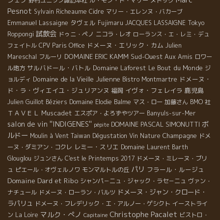
シェフ
野村ユニソン諏訪本社
ル・モン・ド・マリー
メドック
Pesnot
Sylvain Richeaume
Cidre
マリー・エレンヌ・バカーブ
Emmanuel Lassaigne
タヴェル
Fujimaru
JACQUES LASSAIGNE
Tokyo
試飲会
Roppongi
ドゥニ・ペノ
ニコラ・レオ
ローランス・エ・レミ・デュ
ドメーヌ・エリック・カム
フェイトル
CPV Paris Office
Julien
DOMAINE ERIC KAMM
Sud-Ouest
Aux Amis
Mareschal
フルーリ
ロワー
サルバドール・バトル
Domaine Laforest
Le Bout du Monde
ル地方
ジ
Domaine de la Vieille Julienne
ドメーヌ・
ョルディ
Bistro Montmartre
ド・ラ・ヴィエイユ・ジュリアンヌ
イヴォ・フェレイラ
鹿児島
福岡
Julien Guillot
Béziers
Domaine Elodie Balme
マス・ロー
加藤さん
BMO 社
ＴＡＶＥＬ
Muscadet
エスポア・よろずやツアー
Banyuls-sur-Mer
salon de vin ''INDIGENES''
ボ
DOMAINE PASCAL SIMONUTTI
pépite
ルドー
Champagne
Moulin à Vent
Taiwan Dégustation Vin Nature
ドメ
レミー・スリエ
ーヌ・ダミアン・コクレ
Domaine Laurent Barth
Glouglou
ジュンさん
C'est le Printemps 2017
ドメーヌ・ミレーヌ・ブリ
パリ
フラール・ルージュ
ュ
ピエール・オヴェルノワ
モンマルトルの丘
Domaine Dard et Ribo
シャンパ－ニュ・ジャック・ラセ－ニュ
ヴァン・
ドメーヌ・ジャン・クロード・
ナチュール
ドメーヌ・ローラン・バルツ
ラパリュ
ドメーヌ・フレデリック・エ・アルノー・ゲシクト
イーストライ
Christophe Pacalet
マルク・ぺノ
ン
La Loire
ビストロ・
Capitaine