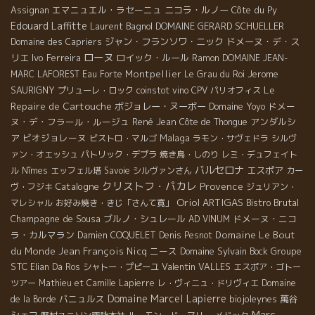
エマニュエル・ラセーニュ
ニコラ・ルノー
Côte du Py
Assignan
Edouard Laffitte
Laurent Bagnol
DOMAINE GERARD SCHUELLER
ジャン・フランソワ・ニック
ドメーヌ・デ・ス
Domaine des Capriers
ローヌ
リエ
Ivo Ferreira
ロイック・ルール
Ramon
DOMAINE JEAN-
Montpellier
Jerome
MARC LAFOREST
Eau Forte
Le Grau du Roi
Le
SAURIGNY
プリューレ・ロック
coinstot vino
CPV パリオフィス
Repaire de Cartouche
ボジョレー・ヌーボー
Domaine Yoyo
ドメー
ヌ・デ・フラール・ルージュ
René Jean
アンダルシ
Côte de Thongue
ア
ビオジョレーヌ
Malaga
ビストロ・マルゴ
ラモン・サヴェドラ
シルヴ
ァン・オエッシュ
パトリック・デプラ
焼き鳥・しのり
レミ・デュフェイト
バルセロナ
エスポア
ル
Nîmes
エッフェル塔
Savoie
シルヴァンさん
カー
クリストフ・パカレ
Provence
Catalogne
ヴ・フジキ
ジュリアン・
Oriol ARTIGAS
Bistro Brutal
マレシャル
お好み焼き・きじ「さんて寛」
Champagne de Sousa
ブルノ・シュレール
ドメーヌ・ニコ
AD VINUM
ラ・カルマラン
Domaine Le Bout
Damien COQUELET
Denis Pesnot
du Monde
Jean François Nicq
ニース
Domaine Sylvain Bock
Groupe
STC
Valentin VALLES
Elian Da Ros
シャトー・プピーユ
エスポア・ゴトー
ツアー
Mathieu et Camille Lapierre
レ・ヴィニュ・ドリヴィエ
Domaine
Domaine Marcel Lapierre
バニュルス
biojoleynes
萬谷
de la Borde
Marc