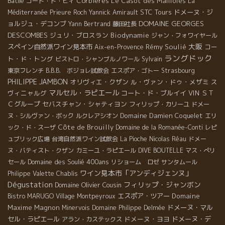
Batlle
Corbieres
Le Casot des Mailloles
コート・ド・ピィ
La
STC Tours
ドメーヌ・ジ
Méditerranée
Prieure Roch
Yannick Amirault
DOMAINE GEORGES
ョルジュ・デコンブ
Yann Bertrand
藤田社長
DESCOMBES
ジュリ・ブロスラン
Biodynamie
ジャン・フォワイヤール
大阪
スペイン自然派ワイン見本市
Rémy Soulié
コー
Aix-en-Provence
ラングドック
ト・ド・トング
ビストロ・シャンブルノワール
Sylvain
東京フレンチ
B.B.B. ボジョレ試飲会
エスポア・ゴトー
Strasbourg
PHILIPPE JAMBON
オリヴィエ・クザン
ル・ヴァン・ドゥ・メザミ
ス
マルセル・ラピエール
ヴィニャルグ
コート・ド・ブルイイ
VIN
ＳＴ
Ｃグループ
セバスチャン・シャティヨン
フィリップ・カリーユ
ドメー
Domaine Damien Coquelet
ヌ・シルヴァン・ボック
ルクレアシオン
エリ
Côte de Brouilly
ック・ド・スーザ
Domaine de la Romanée-Conti
レピ
ュブリック広場
台湾自然派ワイン試飲会
La Pioche
Nicolas Réau
ドメー
ヌ・バティスト・クザン
カミーユ・ラピエール
DIVE BOUTELLE
マス・ぺリ
Domaine des Soulié 400ans
セール
リショーム ロゼ
サンタムール
ワイン見本市「アンディジェンヌ」
Philippe Valette
Chablis
Dégustation
フィリップ・ジャンボン
Domaine Olivier Cousin
エスポア・ツアー
Domaine
Bistro MARUGO
Village Montpeyroux
Maxime Magnon
ドメーヌ・マル
Minervois
Domaine Philippe Delmée
セル・ラピエール
ドメーヌ・ヨヨ
ドメーヌ・デ
アラン・カステックス