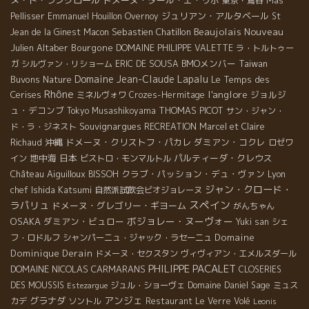
ヌ・ド・ラングロール
ドメーヌ・ダール・エ・リボ
東京・鴬谷
Mas
ジュリアン・アルタベール
Pellisser
Emmanuel Houillon Overnoy
St
Beaujolais Nouveau
Sebastien Chatillon
Jean de la Ginest
Macon
Julien Altaber
Bourgone
DOMAINE PHILIPPE VALETTE
ラ・トルトゥー
BMOメンバー
Taiwan
ガ
シルヴァン・リショーム
ERIC DE SOUSA
Domaine Jean-Claude Lapalu
Buvons Nature
Le Temps des
Rhône
l'anglore
Cerises
ジョルジ
ミネルヴォワ
Crozes-Hermitage
ュ・デコンブ
THOMAS PICOT
Tokyo Musashikoyama
サン・ジャン・
Souvignargues
ド・ラ・ジネスト
RECREATION
Marcel et Claire
沖縄
ドメーヌ・クリストフ・パカレ
ダミアン・コクレ
Richaud
ロゼワ
地中海
日本
パルティーダ・クレウス
イン
ビストロ・モンマルトル
Château Aiguilloux
クラブ・パッション・デュ・ヴァン
Lyon
BISSOH
ジャン・クロード・
chef Ishida Katsumi
自然派試飲会ビオジョレーヌ
スペイン
ラパリュ
ドメーヌ・グレゴリー・ギヨーム
がんちゃん
ボジョレー・ヌーヴォー
OSAKA
ダミアン・ビュロー
Yuki san
シェ
Domaine
フ・ロドルフ
シャンパーニュ・ジャック・ラセーニュ
Dominique Derain
ドメーヌ・セクスタン
ヴィヴィアン・エメルスダール
PHILIPPE PACALET
DOMAINE NICOLAS CARMARANS
CLOSERIES
DES MOUSSIS
ジュル・ショーヴェ
Domaine Daniel Sage
ミュス
Estezargue
アンジェ
グラナダ
カデ
ソントル
Restaurant Le Verre Volé
Leonis