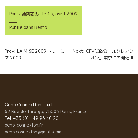
c
i
a
r
Par
伊藤與志男
le
16, avril 2009
e
t
i
t
Publié dans
Resto
b
t
l
a
o
e
g
Navigation
Prev: LA MISE 2009 ～ラ・ミー
Next: CPV試飲会「ルクレアシ
o
r
e
ズ 2009
オン」東京にて開催!!!
de
k
r
l’article
Oeno Connextion s.a.r.l.
62 Rue de Turbigo, 75003 Paris, France
Tel +33 (0)1 49 96 40 20
oeno-connexion.fr
oeno.connexion@gmail.com