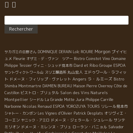
Rechercher :
Morgon
Loïc ROURE
プイイヒ
サカガミの日野さん
DOMINIQUE DERAIN
ュメ
Fleurie
Bistro Coinstot Vino
オザミ・デ・ヴァン ツアー
Domaine
Dard et Ribo
Groupe ESPOA
Philippe Tessier
ヴィニ・シュッド見本市
丸山宏人
エドゥワール・ラフィッ
サントヴィクトワール山
スリエ醸造所
Angers
ラ・ルミーズ
ト
ドメーヌ・フィリップ・ヴァレット
Bistro
Montmartre
Shimba
DAMIEN BUREAU
Maison Pierre Overnoy
Côte de
ビストロ・ブリュタル
Salon des Vins Naturels
Castillon
Jura
Montpellier
Philippe Carrille
シードル
La Grande Motte
Narbonne
Nicolas Renaud
リレール見本市
ESPOA YOROZUYA TOURS
Patrick Desplats
オリヴィエ・
シャトー・カンボン
Les Vignes d'Olivier
コーエン
ドメーヌ・ジェラール・シュレール
サンテ
ヤニック・アミロ
ミリオン
ドメーヌ・ミレンヌ・ブリュ
ローラン・バニョル
Salvador