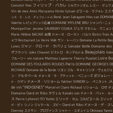
フィリップ・パカレ
Coinstot Vino
シルヴァンさん
レミー・デュフ
Vin de mes Amis
エス
Maruyama Hiroto
Sylvain
ピエール・ラフォレ
René Jean
Sakagami Hino-san
DOMAINE
ンス・エ・レミ・デュフェートル
DOMAINE MYLENE BRU
Valette
レピュブリック広場
シャンパ－ニュ
Montpellier
Jerome SAURIGNY
OSAKA
ジュラ
マキシム・マニョン
台湾
Marie-Hélène BACAVE
ドメーヌ・ローラン・バルツ
Bistro Trois 
ォワ
Restaurant Le Verre Volé
サン・トーバン
Domaine La Petite Ba
ジャン・クロード・ラパリュ
Salvador Batlle
Domaine des 
Lunes
Beaujolais
ザフランシ
Vale
Jules Chauvet
ビストロ・モンマルトル
Loire
Bo
vin nature
Mathieu Lapierre
フルーリー
Thierry Puzelat
Paris
DOMAINE GEORGES D
DOMAINE DES FOULARDS ROUGES
RICHAUD
Domaine de la Borde
リヨン
ジル・キャトリンヌ・ヴェルジェ
ン・アルタベール
ボジョレー
ドメーヌ・ラ・プティット・べニューズ
ドメーヌ・リショーム
ト・クザン
Yakitori SHINORI
レ・ぺニタント
JA
de vin ''INDIGENES''
ド
Marcel et Claire Richaud
リショーム ロゼ
Domaine Dard et Ribo
タヴェル
Kanako san
ドメーヌ・パット・ル
ス
エリック・カム
コルビエール
Pierre Laforest
ITO Yoshio
エリック
Dard et Ribo
ドメーヌ・デ・ス
ド・ピィ
シノン
ジェラール・ゴビー
Okinawa
Overnoy
エクサン・プロヴァンス
シャトー・エギュイユ
Yannic