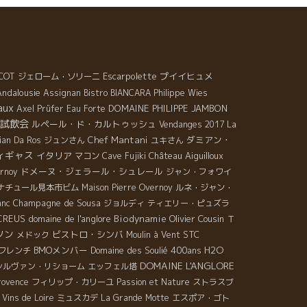
COT
Escarpolette
プイイヒュメ
ジェローム・ソリーニ
Andalousie
Assignan
Bistro BIANCARA
Philippe Wies
aux
DOMAINE PHILIPPE JAMBON
Axel Prüfer
Eau Forte
試飲会
ルペール・ド・カルトゥッシュ
Vendanges 2017
La
Chef Mantani
ダミアン・
lian Da Ros
ジュンさん
ユキさん
ィギャス
イタリア
Château Aiguilloux
マコン
Cave Fujiki
ドメーヌ・ジェラール・シュレール
ernoy
ジャン・フォワイ
ナチュール見本市ビム
Maison Pierre Overnoy
ルネ・ジャン・
Champagne de Sousa
anc
ジョルディ
ティエリー・ピュズラ
CREUS
domaine de l'anglore
Biodynamie
Olivier Cousin
Ｔ
ソン
ビストロ・シンバ
STC
メドック
Moulin à Vent
BMOメンバー
Domaine des Soulié 400ans
H2O
フレンチ
DOMAINE L'ANGLORE
シルヴァン・リショーム
エッフェル塔
rovence
フィリップ・カリーユ
Passion et Nature
ストラスブ
 Vins de Loire
ミュスカデ
La Grande Motte
エスポア・ゴト