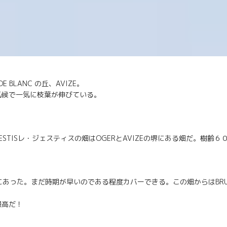
E BLANC の丘、AVIZE。
気候で一気に枝葉が伸びている。
S GESTISレ・ジェスティスの畑はOGERとAVIZEの堺にある畑だ。樹齢
にあった。まだ時期が早いのである程度カバーできる。この畑からはBRUT 
最高だ！