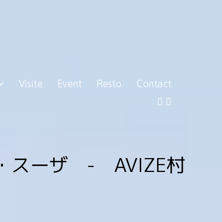
Visite
Event
Resto
Contact
・スーザ - AVIZE村