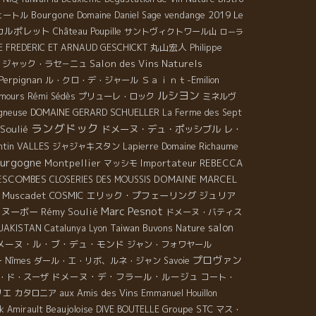
Bourgone
vendange 2019
Le
ェートル
Domaine Daniel Sage
カルポレット
Château Poupille
サントヴィクトワール山
ローラ
丸山宏人
 FREDERIC ET ARNAUD GESCHICKT
Philippe
Salon des Vins Naturels
・ジャック・ラセ－ニュ
Perpignan
Ｓａｉｎｔ-Emilion
ル・クロ・デ・ジャール
ルシヨン
Amours
Rémi Sédès
プリューレ・ロック
ミネルヴ
DOMAINE GERARD SCHUELLER
igneuse
La Ferme des Sept
ラングドック
Soulié
ドメーヌ・デュ・ポッシブル
レ・
ntin VALLES
Domaine Richaume
ジャジャキスタン
Lapierre
urgogne
Montpellier
Importateur REBECCA
マッシモ
ESCOMBES
DOMAINE MARCEL
CLOSERIES DES MOUSSIS
Muscadet
COSMIC
エリック・プフェーリング
ジュリア
Marc Pesnot
・ヌーボー
Rémy Soulié
ドメーヌ・バティス
salon
Taiwan Buvons Nature
JAKISTAN
Catalunya
Lyon
メーヌ・ル・ブ・デュ・モンド
ジャン・フォワヤール
プロヴァン
ー
Nîmes
ダール・エ・リボ、ルネ・ジャン
Savoie
ドメーヌ・デ・フラール・ルージュ
・ド・スーザ
コート・
リエ
aux Amis des Vins
カタロニア
Emmanuel Houillon
Beaujoloise
Groupe STC
k Amirault
DIVE BOUTELLE
マス・