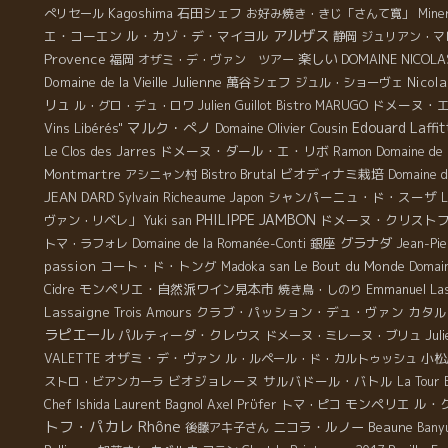
Kagoshima
石田シェフ
ぺリセール
お好み焼き・きじ「さんて寛」
Mine
アルザス
エ・コーエン
ル・カゾ・デ・マイヨル
静岡
ジュリアン・マ
Provence
楽しい
DOMAINE NICOL
福岡
オザミ・デ・ヴァン ツアー
Domaine de la Vieille Julienne
萬谷シェフ
Nicol
ジュル・ショーヴェ
リュ
ドメーヌ・
ル・グロ・デュ・ロワ
Julien Guillot
Bistro MARUGO
マルク・ぺノ
Edouard Laffit
Domaine Olivier Cousin
Vins Libérés"
ドメーヌ・ダール・エ・リボ
Le Clos des Jarres
Ramon
Domaine de 
Montmartre
Bistro Brutal
ビオディナミ栽培
アシニャン村
Domaine d
JEAN DARD
シャンパーニュ・ド・スーザ
Sylvain Richeaume
Japon
L
PHILIPPE JAMBON
ドメーヌ・クリスト
ヴァン・リベレ」
Yuki san
銀座
グラナダ
トマ・ラフォレ
Domaine de la Romanée-Conti
Jean-Pie
passion
コート・ド・トング
Le Bout du Monde
Madoka san
Domai
モンペリエ・自然派ワイン見本市
Emmanuel La
Cidre
焼き鳥・しのり
Lassaigne
クラブ・パッション・デュ・ヴァン
カタル
Trois Amours
ラピエール
パルティーダ・クレウス
Juli
ドメーヌ・ミレーヌ・ブリュ
オザミ・デ・ヴァン
小松
VALETTE
ル・ルペール・ド・カルトゥッシュ
ビオジョレーヌ
サルバドール・バトル
ストロ・ビアンカーラ
La Tour E
Laurent Bagnol
モンペリエ
ル・
Chef Ishida
Axel Prϋfer
トマ・ピコ
トフ・パカレ
Rhône
ニコラ・ルノー
Beaune
後藤アキ子さん
Bany