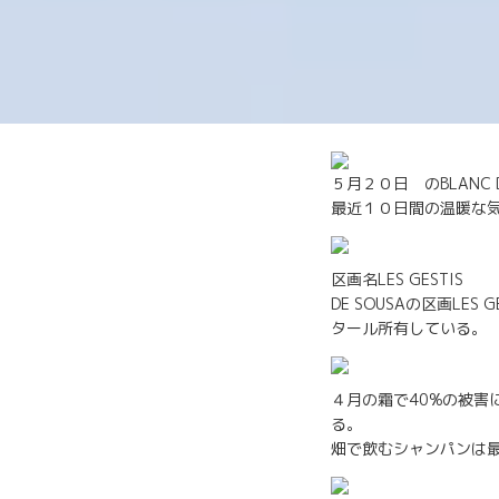
５月２０日 のBLANC D
最近１０日間の温暖な
区画名LES GESTIS
DE SOUSAの区画LE
タール所有している。
４月の霜で40%の被害
る。
畑で飲むシャンパンは