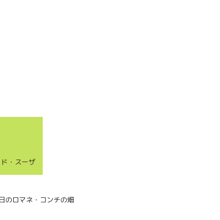
・ド・スーザ
２１日のロマネ・コンチの畑