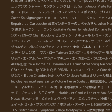
Pouilly-F
Pellisser
加藤さん
カベルネ フラン
C'est le Printemps 2017
ラングロール
ュリアンヌ
シャトー・カンボン
Saint-Amour
Visite Par
ボーヌ
ドメーヌ・ムレシップ
エスポアグループ
Le C
ルクレアシオン
Ouest
Souvignargues
ドメーヌ・シャルロット・エ・ジャン・バティス
Repaire de Cartouche
台湾インポーターのレベッカさん
Julien Ma
東京
ラ
ムーラン・ナ・ヴァン
Vivien Hemelsdael
Domaine Pr
Capitaine
ビュヴォン・ナチュール
レミー・スリ
ンヌ・バカーブ
Chef Rodolphe
スペ
モン・ド・マリー
ラ・トルトゥーガ
ドメーヌ・ダニエル・サージュ
コート・ド・
ジョルディ・ペレズ
シルヴァン・オエッシュ
東京・六本木
ンディジェンヌ」
モ
Taiwan
マス・ロー
エスポア・よろずやツアー
リック・エ・アルノー・ゲシクト
マチュー・エ・カミーユ・ラピエール
400年記念
Domaine Dominique Derain
Narbon
Italie
Strasbourg
Côte de Brouilly
DOMINIQUE DERAIN
コワンスト・ヴィーノ
Côte de
スペイン
Jean Foillard
リレール見
ジネスト
Bistro Chambre Noir
biojoleynes
montagne Sainte Victoire
Herve Souhaut
東京武蔵小山
Le
ーヌ・マルセル・ラピエール
第二回台湾自然派ワイン試飲会
カミーユ
ップ・ヴァレット
ＳＴＣツアー
Aux Am
Mathieu et Camille Lapierre
沖縄
Musashikoyama
ラ・ピオッシュ
ヴィヴィアン・エメルスダール
ヤ
Dégustatio
ェイトル
セ・ル・プランタン2017
ボジョレ・ヌーヴォー
ヨン
Symphonie
Bistro Simba
Village Montpeyroux
自然派試飲会ビオ