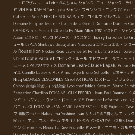
ー
トロワザム−ル
La Loire
がんちゃん
シャンパーニュ・ジャック・ラセ
ド
VIN
Eric KAMM
ジャン・フランソワ・ニック
Tarragona
Côte de 
マルセル・ラピ
Catherine Vergé
ERIC DE SOUSA
シェフ・ロドルフ
Domaine Damien Coq
Domaine Philippe Tessier
St Jean de la Ginest
CAMBON
Côte du Py
Alain Allier
Bois Moisset
和食
ビストロ・シャン
Aubin
ビストロ・マルゴ
ドメーヌ・セクスタン
Thierry Forestier
Le Gra
Beaujolais Nouveau
エマニュエル・ラセ
ュール
ESPOA Shinkawa
Roussillon
ル
Nicolas Réau
Laurence et Rémi Dufaitre
Les Foular
Christophe Pacalet
ロイック・ルール
エドワード・ラフィット
L
ローヌ
Domaine Jean-Claude Lapalu
CPV パリオフィス
Prieure R
イユ
Bruno Schueller
Camille Lapierre
Aux Amis Tokyo
ビオディナミ
Oriol ARTIGAS
Nicq
GEORGES DESCOMBES
ビストロ・ブリュタル
Lyon chef Ishida Katsumi
Chinon
台湾自然派ワイン試飲会
Bistro Shim
Sebastien Chatillon
ド
DOMAINE JOLLY FERRIOL
Jean-Paul Daumen
ンドル・バン
ル・ヴァン・ドゥ・メザミ
Domaine Laforest
カナコさ
バニュルス
Cave
DOMAINE JEAN-MARC LAFOREST
セーヌ河
Fujimaru
ブ
エリック
質販スーパー
Nakayama Yoshinori san
サカガミの日野さん
Doma
Béziers
エノ・コネ・チーム
タラゴナ
ESPOA YOROZUYA TOURS
オン
Corbieres
ドメーヌ・ニコラ・カルマ
Medoc
La Dive Bouteille
Ardèche
Domaine Jacky Preys
イーストライン
BISSOH
Jean-Francois