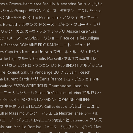
Alexandre Bain
オリヴィ
rvois
Crozes-Hermitage
Brouilly
Groupe ESPOA
レシャル
ドメーヌ・ダミアン・コクレ
France
アンジェ
AS CARMARANS
Bistro Montmartre
ラピエール
as Renaud
ナルボンヌ
ドメーヌ・ジャン・クロード・ラパ
エリック・カム
カーヴ・フジキ
シャブリ
Alsace Foire "Les
te
ドメーヌ・マルセル・リショー
Place de la République
DOMAINE ERIC KAMM
コート・デュ・ピ
la Garance
Nomura Unison
フラール・ルージュ
RENE
es Capriers
a Tortuga
フルーリ
Chablis
Marseille
アルザス見本市「レ・
フ・パカレ
アルデッシュ
ビストロ・フラコン
ソントル
BMO 社
Vendange 2017
rre Robinot
Sakura
Sylvain Hoesch
パリ
ne Laurent Barth
Denis Pesnot
レミ・デュフェイトル
ssaigne
Champagne Jacques
ESPOA GOTO TOUR
マルセル・
ーニャ
Salon L'irréel
サンタムール
coinstot vino
e Brosselin
JACQUES LASSAIGNE
DOMAINE PHILIPPE
ブルゴーニュ
屋
鹿児島
Bistro FLACON
ビ
Quilles de Joie
Massimo
アラン・アリエ
iffel
La Méditerranée
シードル
クリス
クロ・デ・グリヨン
野村ユニソン諏訪本社
Estezargue
La Remise
uls-sur-Mer
ドメーヌ・シルヴァン・ボック
Mas