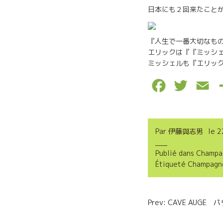
日本にも２回来たこと
『人生で一番大切なも
エリックは『『ミッシ
ミッシェルも『エリッ
F
T
E
a
w
m
c
i
a
Par
伊藤與志男
le
2
e
t
i
Publié dans
Champa
b
t
l
Étiqueté
Champagne
o
e
o
r
Navigatio
Prev: CAVE AUG
k
de