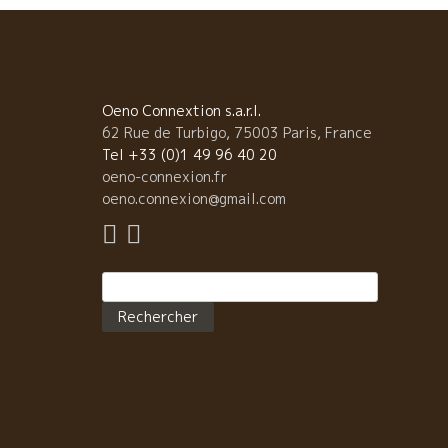
l’article
Oeno Connextion s.a.r.l.
62 Rue de Turbigo, 75003 Paris, France
Tel +33 (0)1 49 96 40 20
oeno-connexion.fr
oeno.connexion@gmail.com
Rechercher :