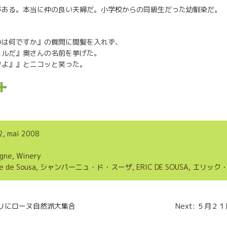
がある。本当に仲の良い夫婦だ。小学校からの同級生だった幼馴染だ。
のは何ですか』の質問に間髪を入れず、
ェルだ』奥さんの名前を挙げた。
クよ』』とニコッと笑った。
P
a
r
2, mai 2008
t
gne
,
Winery
a
 de Sousa
,
シャンパーニュ・ド・スーザ
,
ERIC DE SOUSA
,
エリック
g
e
n
E パリにローヌ自然派大集合
Next: ５月
r