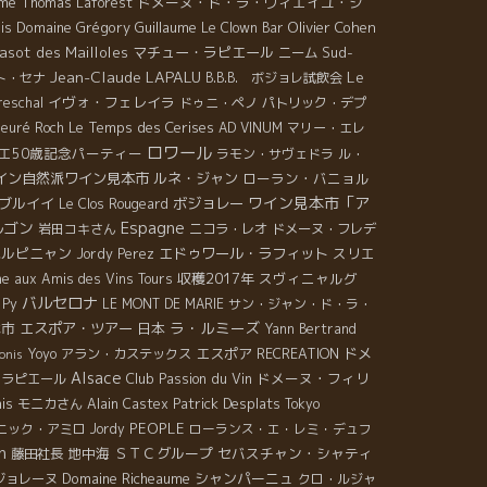
umé
ドメーヌ・ド・ラ・ヴィエイユ・ジ
Thomas Laforest
Domaine Grégory Guillaume
Olivier Cohen
is
Le Clown Bar
asot des Mailloles
マチュー・ラピエール
Sud-
ニーム
Jean-Claude LAPALU
Le
ト・セナ
B.B.B. ボジョレ試飲会
イヴォ・フェレイラ
reschal
ドゥニ・ペノ
パトリック・デプ
Le Temps des Cerises
ieuré Roch
AD VINUM
マリー・エレ
ロワール
エ50歳記念パーティー
ラモン・サヴェドラ
ル・
イン自然派ワイン見本市
ルネ・ジャン
ローラン・バニョル
ワイン見本市「ア
ブルイイ
ボジョレー
Le Clos Rougeard
Espagne
ルゴン
岩田コキさん
ニコラ・レオ
ドメーヌ・フレデ
ペルピニャン
エドゥワール・ラフィット
スリエ
Jordy Perez
ne
収穫2017年
スヴィニャルグ
aux Amis des Vins Tours
バルセロナ
 Py
LE MONT DE MARIE
サン・ジャン・ド・ラ・
ラ・ルミーズ
本市
エスポア・ツアー
日本
Yann Bertrand
エスポア
ドメ
Yoyo
アラン・カステックス
RECREATION
onis
Alsace
Club Passion du Vin
ドメーヌ・フィリ
・ラピエール
is
Patrick Desplats
モニカさん
Alain Castex
Tokyo
PEOPLE
ニック・アミロ
Jordy
ローランス・エ・レミ・デュフ
n
地中海
ＳＴＣグループ
セバスチャン・シャティ
藤田社長
Domaine Richeaume
シャンパーニュ
ジョレーヌ
クロ・ルジャ