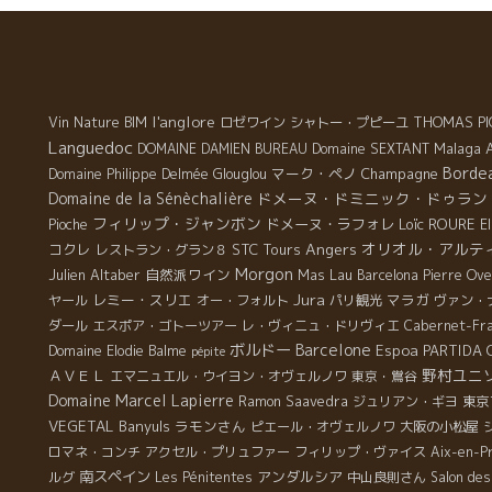
l'anglore
THOMAS PI
Vin Nature BIM
ロゼワイン
シャトー・プピーユ
Languedoc
Malaga
DOMAINE DAMIEN BUREAU
Domaine SEXTANT
Borde
マーク・ペノ
Champagne
Domaine Philippe Delmée
Glouglou
Domaine de la Sénèchalière
ドメーヌ・ドミニック・ドゥラン
フィリップ・ジャンボン
ドメーヌ・ラフォレ
Loïc ROURE
Pioche
E
Angers
オリオル・アルテ
コクレ
STC Tours
レストラン・グラン８
Morgon
Julien Altaber
自然派ワイン
Mas Lau
Barcelona
Pierre Ov
Jura
レミー・スリエ
マラガ
ヤール
オー・フォルト
パリ観光
ヴァン・
ダール
エスポア・ゴトーツアー
レ・ヴィニュ・ドリヴィエ
Cabernet-Fr
ボルドー
Barcelone
Espoa
PARTIDA 
Domaine Elodie Balme
pépite
野村ユニ
ＡＶＥＬ
エマニュエル・ウイヨン・オヴェルノワ
東京・鴬谷
Domaine Marcel Lapierre
Ramon Saavedra
ジュリアン・ギヨ
東京
VEGETAL
Banyuls
ラモンさん
ピエール・オヴェルノワ
大阪の小松屋
ロマネ・コンチ
アクセル・プリュファー
フィリップ・ヴァイス
Aix-en-P
南スペイン
アンダルシア
ルグ
Les Pénitentes
中山良則さん
Salon des