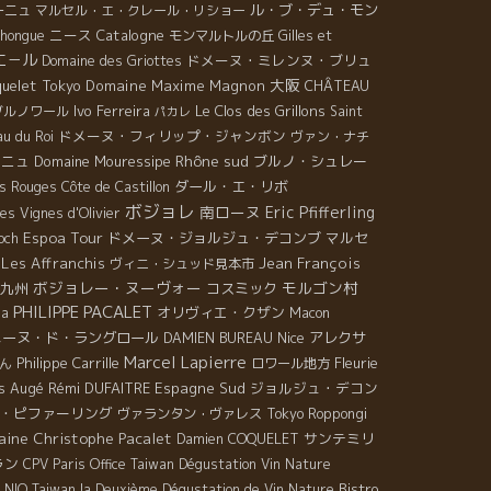
ル・ブ・デュ・モン
ーニュ
マルセル・エ・クレール・リショー
ニース
Catalogne
Thongue
モンマルトルの丘
Gilles et
エ－ル
ドメーヌ・ミレンヌ・ブリュ
Domaine des Griottes
大阪
uelet
Tokyo
Domaine Maxime Magnon
CHÂTEAU
Ivo Ferreira
Le Clos des Grillons
ブルノワール
Saint
パカレ
ドメーヌ・フィリップ・ジャンボン
u du Roi
ヴァン・ナチ
Rhône sud
ーニュ
Domaine Mouressipe
ブルノ・シュレー
ダール・エ・リボ
ds Rouges
Côte de Castillon
ボジョレ
南ローヌ
Eric Pfifferling
es Vignes d'Olivier
Espoa Tour
ドメーヌ・ジョルジュ・デコンブ
マルセ
och
Les Affranchis
Jean François
ヴィニ・シュッド見本市
ボジョレー・ヌーヴォー
モルゴン村
九州
コスミック
PHILIPPE PACALET
オリヴィエ・クザン
ba
Macon
メーヌ・ド・ラングロール
Nice
アレクサ
DAMIEN BUREAU
Marcel Lapierre
Philippe Carrille
Fleurie
ん
ロワール地方
s Augé
Rémi DUFAITRE
Espagne Sud
ジョルジュ・デコン
・ピファーリング
ヴァランタン・ヴァレス
Tokyo Roppongi
ine Christophe Pacalet
サンテミリ
Damien COQUELET
ラン
CPV Paris Office
Taiwan Dégustation Vin Nature
Bistro
 NIQ
Taiwan la Deuxième Dégustation de Vin Nature