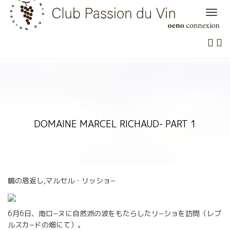
Skip
to
content
DOMAINE MARCEL RICHAUD- PART 1
鶴の恩返し,マルセル・リッショ−
6月6日、南ロ−ヌに自然派の波をもたらしたリ−ショを訪問（レブ
ルスカ−ドの畑にて）。