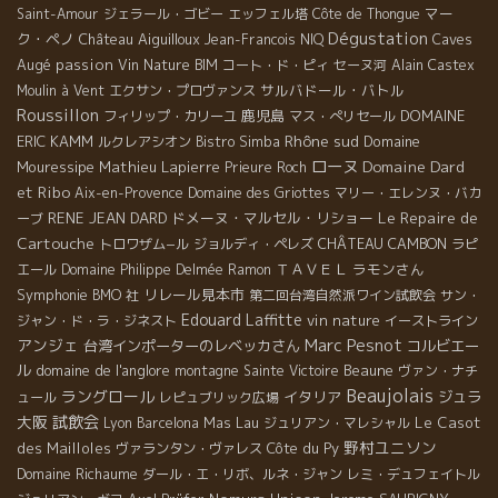
マー
Saint-Amour
ジェラール・ゴビー
エッフェル塔
Côte de Thongue
Dégustation
ク・ペノ
Château Aiguilloux
Caves
Jean-Francois NIQ
Augé
passion
Vin Nature BIM
コート・ド・ピィ
セーヌ河
Alain Castex
サルバドール・バトル
Moulin à Vent
エクサン・プロヴァンス
Roussillon
鹿児島
DOMAINE
フィリップ・カリーユ
マス・ぺリセール
Rhône sud
ERIC KAMM
Domaine
ルクレアシオン
Bistro Simba
ローヌ
Domaine Dard
Mouressipe
Mathieu Lapierre
Prieure Roch
et Ribo
Aix-en-Provence
Domaine des Griottes
マリー・エレンヌ・バカ
Le Repaire de
RENE JEAN DARD
ドメーヌ・マルセル・リショー
ーブ
Cartouche
CHÂTEAU CAMBON
トロワザム−ル
ジョルディ・ペレズ
ラピ
ＴＡＶＥＬ
ラモンさん
エール
Domaine Philippe Delmée
Ramon
Symphonie
リレール見本市
BMO 社
第二回台湾自然派ワイン試飲会
サン・
Edouard Laffitte
vin nature
ジャン・ド・ラ・ジネスト
イーストライン
Marc Pesnot
アンジェ
台湾インポーターのレベッカさん
コルビエー
ル
domaine de l'anglore
Beaune
montagne Sainte Victoire
ヴァン・ナチ
Beaujolais
ラングロール
イタリア
ジュラ
ュール
レピュブリック広場
大阪
試飲会
Mas Lau
Le Casot
Lyon
Barcelona
ジュリアン・マレシャル
野村ユニソン
des Mailloles
Côte du Py
ヴァランタン・ヴァレス
Domaine Richaume
ダール・エ・リボ、ルネ・ジャン
レミ・デュフェイトル