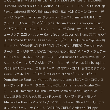
ェルジェ
Thierry Forestier
Eau Forte
Alsace Foire "Les Vins Libérés"
Groupe ESPOA
DOMAINE DAMIEN BUREAU
ラ・トルトゥーガ
La Tortuga
ペルピニャン
コート・デ
Pierre Laforest
ESPOA Shinkawa
東京・鴬谷
ュ・ピ
シャブリ
Tarragona
プリューレ・ロック
Fujimaru
マルセル・エ・
ラングドック
Catalogne
クレール・リショー
cho yukiko san
Chinon
オリヴィエ・コーエン
エリック・プフ
エリック・ド・スーザ
Catalunya
ェーリング
ニコラ・ルノー
Rémy Soulié
東京
南スペ
Cabernet-Franc
イン
ル・ブ・デュ・モンド
Domaine Philippe Tessier
Italie
岩
Capitaine
スペイン
収穫2017年
丸山宏人
田コキさん
DOMAINE JOLLY FERRIOL
ダール・エ・リボ
マルセイユ
小松屋
ドメーヌ・ジェラー
THOMAS PICO
ル・シュレール
ボーヌ
ル・モン・ド・マリー
Restaurant Le Verre Volé
Christophe
ＳＴＣグループ
クロ・ルジャール
ル・クロ・デ・ジャール
Pacalet
リショーム ロゼ
ドメーヌ・ダミアン・コクレ
台湾自然派ワイン
ジョルジュ・デコンブ
ダミアン・ビュロー
試飲会
Béziers
Yuki san
Provence
Domaine Le Bout du Monde
ビストロ・コワンス
Leonis
ト・ヴィノ
Domaine des Soulié
ドメーヌ・ダニエル・サージュ
カー
ヴ・フジキ
Emmanuel Houillon Overnoy
Domaine Daniel Sage
B.B.B. ボ
楽しい
ドメーヌ・ル・ブ・デュ・モンド
ジョレ試飲会
がんちゃん
Alexandre Bain
レストラン・グラン８
CPV Paris Office
ピエール・ラフ
ビュヴォン・ナチュール
PARTIDA CREUS
Ardèche
Philippe
ォレ