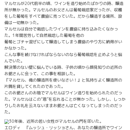
マルセルが20代前半の頃、ワインを造り始めたばかりの時、醸造
所が無かった。マルセルのお父さんは葡萄栽培家だったが、収穫
をした葡萄をすべて農協に売っていた。だから醸造する場所、設
備は一切無かった。
マルセルは自分で栽培したワインを農協に持ち込みたくなかっ
た。1年間苦労して自然栽培した葡萄を他の
葡萄とゴチャ混ぜにして醸造してしまう農協のやり方に納得がい
かなかった。
こんな事を続けなければならないのなら葡萄栽培を止めようと悩
んでいた。
解決策のない壁に悩んでいる時、子供の頃から顔見知りの近所の
お爺さんに会って、この事を相談した。
『マルセル、俺の醸造所を使いなさい！』と気持ちよく醸造所の
片隅を貸してくれたのであった。
このお爺さんのお陰でマルセルはワイン造りを始められたのだっ
た。マルセルはこの“恩”を忘れることが無かった。しかし、しっか
りしたお礼を云えないままお爺さんは亡くなってしまったのだっ
た。
30年後、近所の若い女性がマルセルの門を叩いた。
エロディ 『ムッシュ・リッショさん、あなたの醸造所でワイン