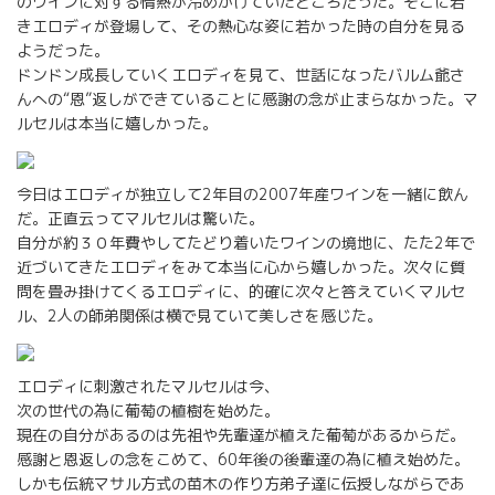
のワインに対する情熱が冷めかけていたところだった。そこに若
きエロディが登場して、その熱心な姿に若かった時の自分を見る
ようだった。
ドンドン成長していくエロディを見て、世話になったバルム爺さ
んへの“恩”返しができていることに感謝の念が止まらなかった。マ
ルセルは本当に嬉しかった。
今日はエロディが独立して2年目の2007年産ワインを一緒に飲ん
だ。正直云ってマルセルは驚いた。
自分が約３０年費やしてたどり着いたワインの境地に、たた2年で
近づいてきたエロディをみて本当に心から嬉しかった。次々に質
問を畳み掛けてくるエロディに、的確に次々と答えていくマルセ
ル、2人の師弟関係は横で見ていて美しさを感じた。
エロディに刺激されたマルセルは今、
次の世代の為に葡萄の植樹を始めた。
現在の自分があるのは先祖や先輩達が植えた葡萄があるからだ。
感謝と恩返しの念をこめて、60年後の後輩達の為に植え始めた。
しかも伝統マサル方式の苗木の作り方弟子達に伝授しながらであ