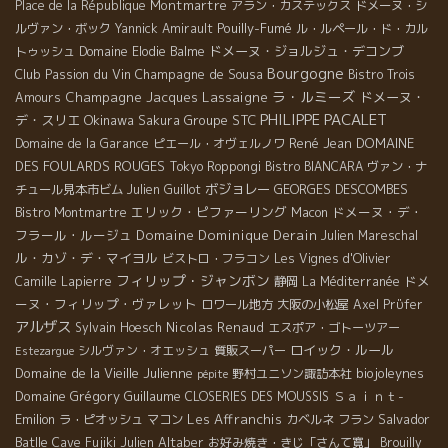
Montmartre
Place de la République
アラン・カステックス
ドメーヌ・シ
Pouilly-Fumé
ルヴァン・ボック
Yannick Amirault
ル・ルペール・ド・カル
ドメーヌ・ジョルジュ・デコンブ
トゥッシュ
Domaine Elodie Balme
Bourgogne
Club Passion du Vin
Champagne de Sousa
Bistro Trois
ラ・ルミーズ
Champagne Jacques Lassaigne
ドメーヌ・
Amours
PHILIPPE PACALET
デ・スリエ
Okinawa
Groupe STC
Sakura
René Jean
DOMAINE
Domaine de la Garance
ピエール・オヴェルノワ
DES FOULARDS ROUGES
Tokyo Roppongi
Bistro BIANCARA
ヴァン・ナ
ボジョレー
GEORGES DESCOMBES
チュール見本市ビム
Julien Guillot
エリック・ピファーリング
ドメーヌ・デ・
Bistro Montmartre
Macon
フラール・ルージュ
Domaine Dominique Derain
Julien Mareschal
ル・カゾ・デ・マイヨル
ビストロ・フラコン
Les Vignes d'Olivier
フィリップ・ジャンボン
ドメ
Camille Lapierre
静岡
La Méditerranée
ーヌ・フィリップ・ヴァレット
ロワール地方
大阪の小松屋
Axel Prϋfer
アルザス
Nicolas Renaud
Sylvain Hoesch
エスポア・ゴトーツアー
ロイック・ルール
シルヴァン・オエッシュ
質販スーパー
Estezargue
Domaine de la Vieille Julienne
biojoleynes
野村ユニソン諏訪本社
pépite
Domaine Grégory Guillaume
Ｓａｉｎｔ-
CLOSERIES DES MOUSSIS
Emilion
Les Affranchis
Salvador
ラ・ピオッシュ
マコン
カベルネ フラン
Batlle
Julien Altaber
Cave Fujiki
お好み焼き・きじ「さんて寛」
Brouilly