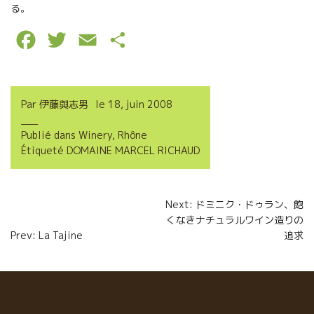
る。
F
T
E
P
a
w
m
a
c
i
a
r
Par
伊藤與志男
le
18, juin 2008
e
t
i
t
Publié dans
Winery
,
Rhône
b
t
l
a
Étiqueté
DOMAINE MARCEL RICHAUD
o
e
g
o
r
e
Navigation
Next: ドミニク・ドゥラン、飽
k
r
くなきナチュラルワイン造りの
de
Prev: La Tajine
追求
l’article