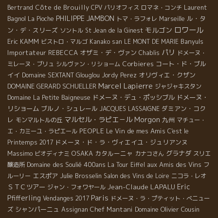
Côte de Brouilly
Laurent
Bertrand
CPV パリオフィス
ロマネ・コンチ
PHILIPPE JAMBON
Bagnol
ル・タ
La Pioche
トマ・ラフォレ
Marseille
ロワール
モルゴン
ン・デ・スリーズ
ソントル
St Jean de la Ginest
Eric KAMM
Banyuls
ビストロ・マルゴ
Kanako san
LE MONT DE MARIE
パリ
Importateur REBECCA
オザミ・デ・ヴァン
Chablis
ドメーヌ・
Corbieres
コート・ド・ブル
ミレーヌ・ブリュ
シルヴァン・リショーム
イイ
オリヴィエ・クザン
Domaine SEXTANT
Glouglou
Jordy Perez
Marcel Lapierre
DOMAINE GERARD SCHUELLER
ジャジャキスタン
ドメーヌ・デュ・ポッシブル
ドメーヌ・
Domaine La Petite Baigneuse
リショーム
ブルノ・シュレール
ダミアン・コク
JACQUES LASSAIGNE
Morgon
マルセル・ラピエ－ル
レ
九州
モンマルトルの丘
マチュー・
PEOPLE
Le Vin de mes Amis
エ・カミーユ・ラピエール
C'est le
ドメーヌ・ド・ラ・ヴィエイユ・ジュリアンヌ
Printemps 2017
Massimo
OSAKA
カタルーニャ
グラナダ
ビオディナミ
カナコさん
スリエ
Domaine des Soulié 400ans
aux Amis des Vins
醸造所
La Tour Eiffel
フ
エスポア
Julie Brosselin
ルーリー
Salon des Vins de Loire
ニコラ・レオ
Jean-Claude LAPALU
Eric
ＳＴＣツアー
ジャン・フォワヤール
Paris
Pfifferling
Vendanges 2017
ドメーヌ・ラ・プティット・べニュー
シャンパーニュ
Chef Mantani
Domaine Olivier Cousin
ズ
Assignan