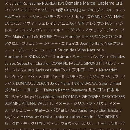
ヌ
Domaine Marcel Lapierre
Sylvain Richeaume
RECREATION
ロゼ
台湾
ワイン
ビストロ・ビアンカーラ
中山良則さん
ジョルディ
ドメーヌ・シ
Tokyo
ャルロット・エ・ジャン・バティスト・セナ
DOMAINE JEAN-MARC
イヴォ・フェレイラ
バニュルス
VIN
アレクサンドル・バン
LAFOREST
ドメーヌ・フレデリック・エ・アルノー・ゲシクト
オザミ・デ・ヴァン ツ
Alain Allier
Loïc ROURE
Montpellier
アー
ニーム
ESPOA GOTO TOUR
Jean Foillard
Nice
アクセル・プリュファー
シャトー・エギュイユ
ボジョ
ドメーヌ・ヨヨ
Salon des Vins Naturels
レ・ヌーヴォー
Bordeaux
Montpellier
BMOメンバー
シャトー・カンボン
Le Clos des
Sebastien Chatillon
DOMAINE PASCAL SIMONUTTI
パルティー
Jarres
ブルゴーニュ
ダ・クレウス
Muscadet
aux Amis des Vins Tours
ル・ヴァン・ドゥ・メザミ
ドメーヌ・バティスト・クザン
フィリップ・ヴ
Salon L'irréel
ァイス
DOMINIQUE DERAIN
Jordy
Marie-Hélène BACAVE
ルシヨン
ボジョレー・ヌーボー
Taiwan
日本
ル
Ramon Saavedra
DOMAINE GEORGES DESCOMBES
ネ・ジャン
Tokyo Musashikoyama
ドメーヌ・クリストフ・パカレ
ドメー
DOMAINE PHILIPPE VALETTE
ボジョレ
ヌ・グレゴリー・ギヨーム
ナ
Aux Amis Tokyo
Chef Ishida
salon de vin ''INDIGENES''
ルボンヌ
Mathieu et Camille Lapierre
ル・クロ・デ・グリヨン
ジャン・フォワイヤール
ジル・キャトリンヌ・ヴ