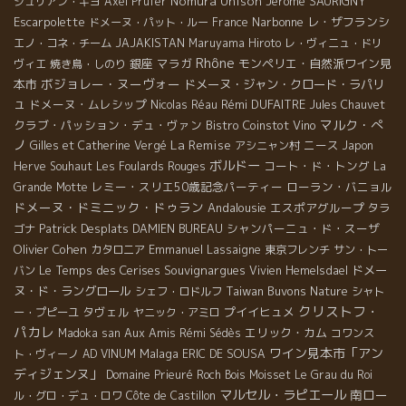
Nomura Unison
Jerome SAURIGNY
ジュリアン・ギヨ
Axel Prüfer
Escarpolette
Narbonne
レ・ザフランシ
ドメーヌ・パット・ルー
France
エノ・コネ・チーム
JAJAKISTAN
Maruyama Hiroto
レ・ヴィニュ・ドリ
Rhône
銀座
マラガ
モンペリエ・自然派ワイン見
ヴィエ
焼き鳥・しのり
ボジョレー・ヌーヴォー
本市
ドメーヌ・ジャン・クロード・ラパリ
ュ
ドメーヌ・ムレシップ
Rémi DUFAITRE
Nicolas Réau
Jules Chauvet
マルク・ぺ
クラブ・パッション・デュ・ヴァン
Bistro Coinstot Vino
ノ
La Remise
ニース
Gilles et Catherine Vergé
アシニャン村
Japon
ボルドー
コート・ド・トング
Herve Souhaut
Les Foulards Rouges
La
レミー・スリエ50歳記念パーティー
ローラン・バニョル
Grande Motte
ドメーヌ・ドミニック・ドゥラン
Andalousie
エスポアグループ
タラ
Patrick Desplats
シャンパーニュ・ド・スーザ
ゴナ
DAMIEN BUREAU
Olivier Cohen
Emmanuel Lassaigne
カタロニア
東京フレンチ
サン・トー
Le Temps des Cerises
Souvignargues
ドメー
バン
Vivien Hemelsdael
ヌ・ド・ラングロール
Taiwan Buvons Nature
シェフ・ロドルフ
シャト
クリストフ・
タヴェル
プイイヒュメ
ー・プピーユ
ヤニック・アミロ
パカレ
Aux Amis
エリック・カム
Madoka san
Rémi Sédès
コワンス
ワイン見本市「アン
Malaga
ト・ヴィーノ
AD VINUM
ERIC DE SOUSA
ディジェンヌ」
Domaine Prieuré Roch
Bois Moisset
Le Grau du Roi
マルセル・ラピエール
南ロー
ル・グロ・デュ・ロワ
Côte de Castillon