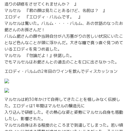
造りの研修をさせてくれませんか？ 』
マルセル 『君の顔は見たことあるけど、名前は？ 』
エロディ 『エロディ・バルムです。 』
マルセルは驚いた。バルム・・・・バルム、あの世話のなったお
爺さんのお孫さんだ！
バルム爺さんの顔や当時自分が八方塞がりの苦しい状況にいたこ
となど色んなことが頭に浮かんだ。大きな瞳で真っ直ぐ見つめて
いるエロディを見つめ返した。
マルセル 『勿論だよ！』快諾した。
でもマルセルはお爺さんとの過去のことを口に出さなかった。
エロディ・バルムの2年目のワインを飲んでディスカッション
マルセルは約30年かけて自得してきたことを惜しみなく伝授し
た。エロディは1年間はマルセルの醸造元に
入り込んで研修した。その熱心な姿と姿勢にマルセル自身も感動
したし、影響された。
マルセル自身はある程度のところまで到達してしまった。若い頃