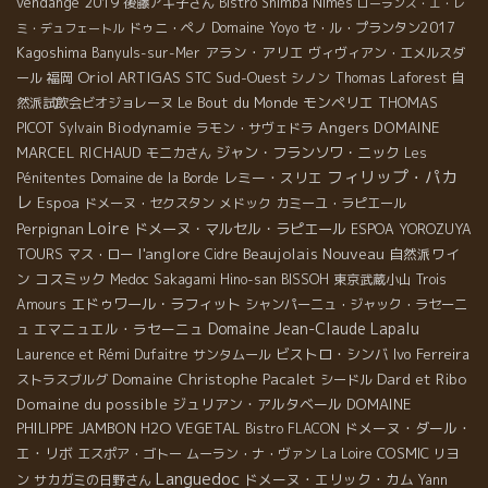
vendange 2019
後藤アキ子さん
Bistro Shimba
Nîmes
ローランス・エ・レ
Domaine Yoyo
ドゥニ・ペノ
セ・ル・プランタン2017
ミ・デュフェートル
Kagoshima
アラン・アリエ
Banyuls-sur-Mer
ヴィヴィアン・エメルスダ
Oriol ARTIGAS
STC
Sud-Ouest
ール
福岡
シノン
Thomas Laforest
自
Le Bout du Monde
モンペリエ
THOMAS
然派試飲会ビオジョレーヌ
Angers
PICOT
Biodynamie
DOMAINE
Sylvain
ラモン・サヴェドラ
MARCEL RICHAUD
ジャン・フランソワ・ニック
モニカさん
Les
フィリップ・パカ
レミー・スリエ
Pénitentes
Domaine de la Borde
レ
Espoa
ドメーヌ・セクスタン
メドック
カミーユ・ラピエール
Loire
Perpignan
ドメーヌ・マルセル・ラピエール
ESPOA YOROZUYA
l'anglore
Beaujolais Nouveau
自然派ワイ
TOURS
マス・ロー
Cidre
ン
コスミック
Medoc
Sakagami Hino-san
BISSOH
東京武蔵小山
Trois
エドゥワール・ラフィット
Amours
シャンパーニュ・ジャック・ラセーニ
Domaine Jean-Claude Lapalu
エマニュエル・ラセーニュ
ュ
ビストロ・シンバ
Ivo Ferreira
Laurence et Rémi Dufaitre
サンタムール
Domaine Christophe Pacalet
Dard et Ribo
ストラスブルグ
シードル
Domaine du possible
ジュリアン・アルタベール
DOMAINE
PHILIPPE JAMBON
H2O VEGETAL
ドメーヌ・ダール・
Bistro FLACON
エ・リボ
COSMIC
エスポア・ゴトー
ムーラン・ナ・ヴァン
La Loire
リヨ
Languedoc
ドメーヌ・エリック・カム
ン
サカガミの日野さん
Yann