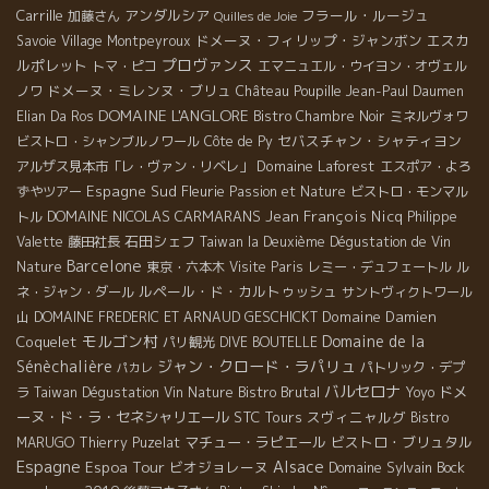
Carrille
アンダルシア
フラール・ルージュ
加藤さん
Quilles de Joie
ドメーヌ・フィリップ・ジャンボン
エスカ
Savoie
Village Montpeyroux
プロヴァンス
ルポレット
トマ・ピコ
エマニュエル・ウイヨン・オヴェル
ドメーヌ・ミレンヌ・ブリュ
ノワ
Château Poupille
Jean-Paul Daumen
DOMAINE L'ANGLORE
Elian Da Ros
Bistro Chambre Noir
ミネルヴォワ
セバスチャン・シャティヨン
ビストロ・シャンブルノワール
Côte de Py
Domaine Laforest
アルザス見本市「レ・ヴァン・リベレ」
エスポア・よろ
Espagne Sud
Fleurie
ずやツアー
Passion et Nature
ビストロ・モンマル
DOMAINE NICOLAS CARMARANS
Jean François Nicq
トル
Philippe
石田シェフ
Valette
藤田社長
Taiwan la Deuxième Dégustation de Vin
Barcelone
Nature
東京・六本木
Visite Paris
レミー・デュフェートル
ル
ルペール・ド・カルトゥッシュ
ネ・ジャン・ダール
サントヴィクトワール
Domaine Damien
山
DOMAINE FREDERIC ET ARNAUD GESCHICKT
モルゴン村
Domaine de la
Coquelet
パリ観光
DIVE BOUTELLE
Sénèchalière
ジャン・クロード・ラパリュ
パトリック・デプ
パカレ
バルセロナ
Bistro Brutal
ドメ
ラ
Taiwan Dégustation Vin Nature
Yoyo
ーヌ・ド・ラ・セネシャリエール
STC Tours
スヴィニャルグ
Bistro
マチュー・ラピエール
ビストロ・ブリュタル
MARUGO
Thierry Puzelat
Espagne
Espoa Tour
Alsace
ビオジョレーヌ
Domaine Sylvain Bock