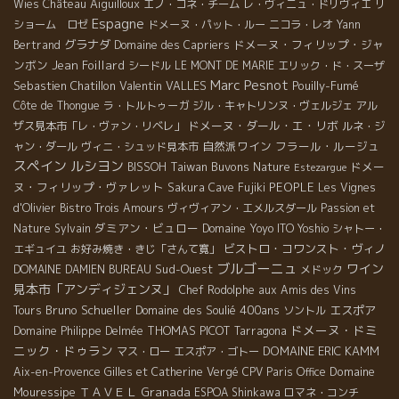
Château Aiguilloux
Wies
エノ・コネ・チーム
レ・ヴィニュ・ドリヴィエ
リ
Espagne
ショーム ロゼ
ドメーヌ・パット・ルー
ニコラ・レオ
Yann
グラナダ
ドメーヌ・フィリップ・ジャ
Bertrand
Domaine des Capriers
ンボン
Jean Foillard
シードル
LE MONT DE MARIE
エリック・ド・スーザ
Marc Pesnot
Sebastien Chatillon
Valentin VALLES
Pouilly-Fumé
Côte de Thongue
ラ・トルトゥーガ
ジル・キャトリンヌ・ヴェルジェ
アル
ドメーヌ・ダール・エ・リボ
ザス見本市「レ・ヴァン・リベレ」
ルネ・ジ
自然派ワイン
フラール・ルージュ
ャン・ダール
ヴィニ・シュッド見本市
スペイン
ルシヨン
Taiwan Buvons Nature
ドメー
BISSOH
Estezargue
ヌ・フィリップ・ヴァレット
PEOPLE
Sakura
Cave Fujiki
Les Vignes
d'Olivier
Bistro Trois Amours
ヴィヴィアン・エメルスダール
Passion et
ダミアン・ビュロー
Domaine Yoyo
Nature
Sylvain
ITO Yoshio
シャトー・
ビストロ・コワンスト・ヴィノ
エギュイユ
お好み焼き・きじ「さんて寛」
ブルゴーニュ
ワイン
Sud-Ouest
DOMAINE DAMIEN BUREAU
メドック
見本市「アンディジェンヌ」
Chef Rodolphe
aux Amis des Vins
Bruno Schueller
Domaine des Soulié 400ans
エスポア
Tours
ソントル
ドメーヌ・ドミ
THOMAS PICOT
Domaine Philippe Delmée
Tarragona
ニック・ドゥラン
DOMAINE ERIC KAMM
マス・ロー
エスポア・ゴトー
Domaine
Aix-en-Provence
Gilles et Catherine Vergé
CPV Paris Office
Mouressipe
ＴＡＶＥＬ
Granada
ESPOA Shinkawa
ロマネ・コンチ