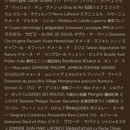
グ
クラ
montagne Sainte Victoire
サン・トーバン
フィリップ・カリーユ
ブ・パッション・デュ・ヴァン
石田シェフ
エリック・
Le Grau du Roi
カム
エマニュエル・ラセーニュ
ピエール・オヴェルノワ
Pierre Laforest
ドメーヌ・マルセル・リショー
Mathieu et Camille Lapierre
東京フレン
Languedoc
Emmanuel Lassaigne
BMOメンバー
チ
Crozes-Hermitage
マルセル・ラピエ－ル
Domaine
オザミ・デ・ヴァン
ERIC DE SOUSA
Christophe Pacalet
ドメーヌ・ラフォレ
エ
Vivien Hemelsdael
シノン
ドゥワール・ラフィット
ドメーヌ・デ・スリエ
Taiwan Dégustation Vin
ドメーヌ・ド・ラングロール
Nature
ティエリー・ピュズラ
Brouilly
Axel
Bordeaux
Alsace
Prüfer
Italie
野村ユニソン諏訪本社
ル・モン・ド・マ
Muscadet
DOMAINE PHILIPPE JAMBON
DOMAINE GERARD
リー
SCHUELLER
ドメーヌ・ムレシップ
ミネルヴォワ
フィリップ・ヴァイス
Domaine du possible
passion
Nomura
Village Montpeyroux
Unison
ル・クロ・デ・グリヨン
Nice
質販スーパー
ドメーヌ・シルヴァ
Morgon
ン・ボック
CLOSERIES DES MOUSSIS
大阪の小松屋
藤田社長
ミ
ュスカデ
Domaine Philippe Tessier
Barcelona
台湾自然派ワイン試飲会
コ
Beaujolais
ボジョレー・ヌーボ
ワンスト・ヴィーノ
シェフ・ロドルフ
Loire
l'anglore
ー
Corbieres
Alexandre Bain
クロ・ルジャール
Domaine Dard et Ribo
ジャン・クロード・ラパリュ
ジャジャキスタ
Dégustation
ン
DOMAINE JEAN-MARC LAFOREST
La Pioche
Chinon