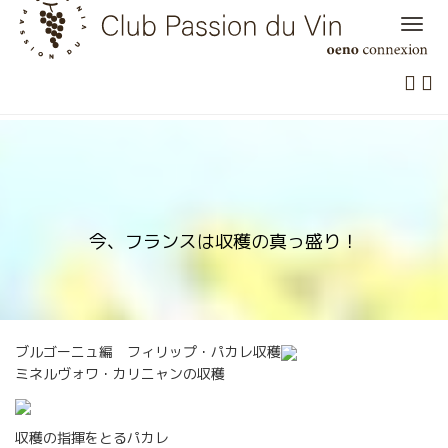
Skip
to
content
今、フランスは収穫の真っ盛り！
ブルゴーニュ編 フィリップ・パカレ収穫
ミネルヴォワ・カリニャンの収穫
収穫の指揮をとるパカレ