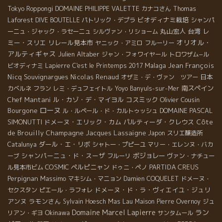
Tokyo Roppongi
DOMAINE PHILIPPE VALETTE
カナコさん
Thomas
ビオディナミ栽培
Laforest
DIVE BOUTELLE
パトリック・デプラ
シャンパ
丸山宏人
台湾
レ
ーニュ・ジャック・ラセーニュ
シルヴァン・リショーム
オリオル・
ミー・スリエ
リレール見本市
ヤニック・アミロ
フルーリー
アルティギャス
Julien Altaber
ジャン・フォワイヤール
トロワザム−ル
Malaga
Jean François
ビオディナミ
Lapierre
C'est le Printemps 2017
Nicq
Souvignargues
Nicolas Renaud
日本
オザミ・デ・ヴァン ツアー
南スペイン
カベルネ フラン
レミ・デュフェイトル
Yoyo
Banyuls-sur-Mer
Chef Mantani
ル・カゾ・デ・マイヨル
コスミック
Olivier Cousin
ローヌ
Bourgone
DOMAINE PASCAL
ル・ルペール・ド・カルトゥッシュ
SIMONUTTI
ドメーヌ・エリック・カム
パルティーダ・クレウス
Côte
de Brouilly
Champagne Jacques Lassaigne
Japon
スリエ醸造所
ダール・エ・リボ
Catalunya
シャトー・プピーユ
マリー・エレンヌ・バカ
シャンパーニュ・ド・スーザ
ボジョレー
ーブ
フルーリ
ヴァン・ナチュー
COSMIC
ペルピニャン
PARTIDA CREUS
ル見本市ビム
ドゥニ・ペノ
Perpignan
Massimo
マキシム・マニョン
Damien COQUELET
ドメーヌ・
ドメーヌ・ド・ラ・ヴィエイユ・ジュリ
セクスタン
ピエール・ラフォレ
アンヌ
ラモンさん
Mas Lau
Sylvain Hoesch
Maison Pierre Overnoy
ジュ
Domaine Marcel Lapierre
ラン
Okinawa
リアン・ギヨ
サンタムール