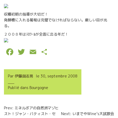
収穫初期の指導が大切だ！
発酵槽に入れる葡萄は完璧でなければならない。厳しい目が光
る。
２００８年はﾃﾛﾜｰﾙが全面に出る年だ！
F
T
E
P
a
w
m
a
c
i
a
r
Par
伊藤與志男
le
30, septembre 2008
e
t
i
t
Publié dans
Bourgogne
b
t
l
a
o
e
g
Navigation
Prev: ミネルボアの自然派マゾヒ
o
r
e
スト！ジャン・バティスト・セ
Next: いまでやWine’s大試飲会
de