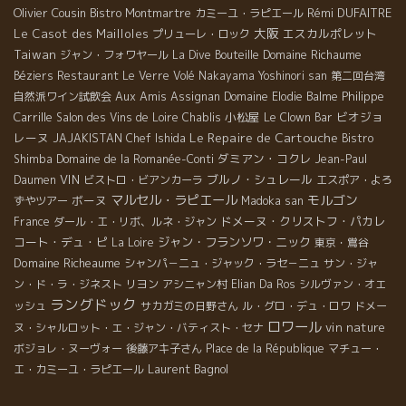
Olivier Cousin
Rémi DUFAITRE
Bistro Montmartre
カミーユ・ラピエール
大阪
Le Casot des Mailloles
エスカルポレット
プリューレ・ロック
Taiwan
Domaine Richaume
ジャン・フォワヤール
La Dive Bouteille
Béziers
Restaurant Le Verre Volé
Nakayama Yoshinori san
第二回台湾
Aux Amis
Philippe
自然派ワイン試飲会
Assignan
Domaine Elodie Balme
Carrille
小松屋
ビオジョ
Salon des Vins de Loire
Chablis
Le Clown Bar
Le Repaire de Cartouche
レーヌ
JAJAKISTAN
Chef Ishida
Bistro
ダミアン・コクレ
Shimba
Domaine de la Romanée-Conti
Jean-Paul
VIN
ブルノ・シュレール
Daumen
ビストロ・ビアンカーラ
エスポア・よろ
マルセル・ラピエール
モルゴン
ボーヌ
ずやツアー
Madoka san
ドメーヌ・クリストフ・パカレ
France
ダール・エ・リボ、ルネ・ジャン
コート・デュ・ピ
ジャン・フランソワ・ニック
La Loire
東京・鴬谷
Domaine Richeaume
シャンパ－ニュ・ジャック・ラセ－ニュ
サン・ジャ
ン・ド・ラ・ジネスト
リヨン
アシニャン村
Elian Da Ros
シルヴァン・オエ
ラングドック
ッシュ
サカガミの日野さん
ル・グロ・デュ・ロワ
ドメー
ロワール
vin nature
ヌ・シャルロット・エ・ジャン・バティスト・セナ
ボジョレ・ヌーヴォー
後藤アキ子さん
Place de la République
マチュー・
Laurent Bagnol
エ・カミーユ・ラピエール