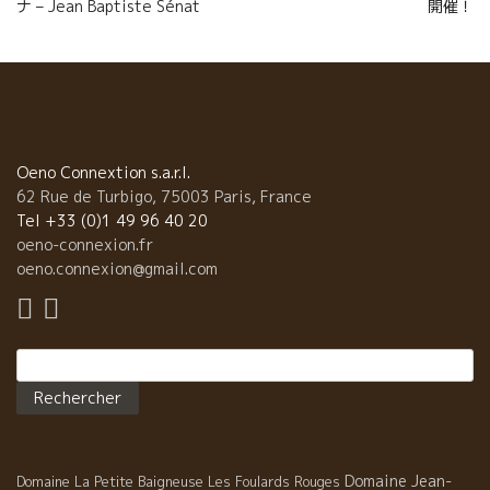
k
r
ナ – Jean Baptiste Sénat
開催！
l’article
Oeno Connextion s.a.r.l.
62 Rue de Turbigo, 75003 Paris, France
Tel +33 (0)1 49 96 40 20
oeno-connexion.fr
oeno.connexion@gmail.com
Rechercher :
Domaine Jean-
Domaine La Petite Baigneuse
Les Foulards Rouges