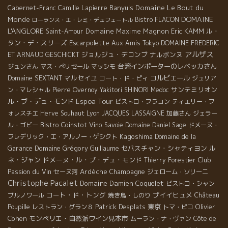
Banyuls
Domaine Le Bout du
Cabernet-Franc
Camille Lapierre
DOMAINE
Monde
Bistro FLACON
ローランス・エ・レミ・デュフェートル
L'ANGLORE
Domaine Maxime Magnon
Eric KAMM
ル・
Saint-Amour
タン・デ・スリーズ
Escarpolette
Aux Amis Tokyo
DOMAINE FREDERIC
アルザス
ジョルジュ・デコンブ
ナルボンヌ
ET ARNAUD GESCHICKT
台湾インポーターのレベッカさん
ジュンさん
マス・ぺリセール
マッシモ
マルセイユ
コルビエール
Domaine SEXTANT
コート・ド・ピィ
ジュリア
サンテミリオン
ン・マレシャル
Pierre Overnoy
Yakitori SHINORI
Medoc
Espoa Tour
ル・ブ・デュ・モンド
ビストロ・フラコン
ティエリー・フ
ォレスチエ
Herve Souhaut
Lyon
JACQUES LASSAIGNE
加藤さん
ジェラー
Bistro Coinstot Vino
ル・ゴビー
Savoie
Domaine Daniel Sage
ドメーヌ・
Kagoshima
フレデリック・エ・アルノー・ゲシクト
Domaine de la
Domaine Grégory Guillaume
セバスチャン・シャティヨン
ル
Garance
ネ・ジャン
ドメーヌ・ル・ブ・デュ・モンド
Club
Thierry Forestier
Passion du Vin
Ardèche
Champagne
セーヌ河
ジェローム・ソリーニ
Christophe Pacalet
Domaine Damien Coquelet
ビストロ・シャン
コート・ド・トング
プイイヒュメ
ブルノワール
焼き鳥・しのり
Château
Patrick Desplats
東京
Olivier
Poupille
レストラン・グラン８
トマ・ピコ
Cohen
モンペリエ・自然派ワイン見本市
ムーラン・ナ・ヴァン
Côte de