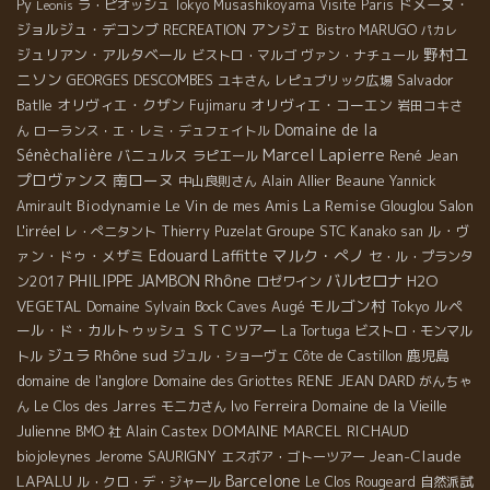
ドメーヌ・
Py
ラ・ピオッシュ
Tokyo Musashikoyama
Visite Paris
Leonis
アンジェ
ジョルジュ・デコンブ
RECREATION
Bistro MARUGO
パカレ
野村ユ
ジュリアン・アルタベール
ビストロ・マルゴ
ヴァン・ナチュール
ニソン
GEORGES DESCOMBES
Salvador
ユキさん
レピュブリック広場
Batlle
オリヴィエ・クザン
オリヴィエ・コーエン
Fujimaru
岩田コキさ
Domaine de la
ん
ローランス・エ・レミ・デュフェイトル
Marcel Lapierre
Sénèchalière
バニュルス
René Jean
ラピエール
プロヴァンス
南ローヌ
Alain Allier
Beaune
中山良則さん
Yannick
La Remise
Biodynamie
Le Vin de mes Amis
Salon
Amirault
Glouglou
L'irréel
Groupe STC
ル・ヴ
レ・ぺニタント
Thierry Puzelat
Kanako san
Edouard Laffitte
マルク・ぺノ
ァン・ドゥ・メザミ
セ・ル・プランタ
Rhône
PHILIPPE JAMBON
バルセロナ
H2O
ン2017
ロゼワイン
モルゴン村
VEGETAL
Domaine Sylvain Bock
Caves Augé
Tokyo
ルペ
ール・ド・カルトゥッシュ
ＳＴＣツアー
La Tortuga
ビストロ・モンマル
Rhône sud
ジュラ
鹿児島
トル
ジュル・ショーヴェ
Côte de Castillon
domaine de l'anglore
RENE JEAN DARD
Domaine des Griottes
がんちゃ
Ivo Ferreira
Domaine de la Vieille
ん
Le Clos des Jarres
モニカさん
Julienne
DOMAINE MARCEL RICHAUD
BMO 社
Alain Castex
Jean-Claude
biojoleynes
Jerome SAURIGNY
エスポア・ゴトーツアー
LAPALU
Barcelone
ル・クロ・デ・ジャール
Le Clos Rougeard
自然派試