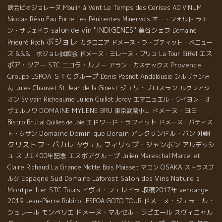
Le Temps des Cerises
飲会ビオジョレーヌ
Moulin à Vent
AD VINUM
Nicolas Réau
Eau Forte
Les Pénitentes
Minervois
オー・フォルト
ラモ
salon de vin ''INDIGENES''
萬谷シェフ
ン・サヴェドラ
Domaine
ボジョレ
Prieuré Roch
カタロニア
ドメーヌ・ラ・プティット・べニュー
エス
ズ
B.B.B. ボジョレ試飲会
ドメーヌ・ミレーヌ・ブリュ
La Tour Eiffel
Provence
ポア・ツアー
STC
ニコラ・ルノー
アラン・カステックス
Groupe ESPOA
ＳＴＣグループ
Andalousie
Denis Pesnot
シルヴァンさ
ジュリ・ブロスラン
ん
Jules Chauvet
St Jean de la Ginest
ルクレアシ
オン
Sylvain Richeaume
Julien Guillot
Jordy
エマニュエル・ウイヨン・オ
DOMAINE MYLENE BRU
ドメーヌ・ヨヨ
ヴェルノワ
東京武蔵小山
Bistro Brutal
エドワード・ラフィット
ドメーヌ・バティス
Quilles de Joie
Domaine Dominique Derain
アレクサンドル・バン
沖縄
ト・クザン
クリストフ・パカレ
フィリップ・ジャンボン
タヴェル
アルデッシ
ュ
スリエ400年記念
エスポアグループ
Julien Mareschal
Marcel et
OSAKA
Claire Richaud
La Grande Motte
Bois Moisset
マコン
ストラスブ
Espagne Sud
Domaine Laforest
Salon des Vins Naturels
ルグ
Montpellier
STC Tours
イヴォ・フェレイラ
収穫2017年
vendange
2019
ドメーヌ・ジェラール・
Jean-Pierre Robinot
ESPOA GOTO TOUR
シュレール
モンペリエ
ドメーヌ・マルセル・ラピエール
スヴィニャル