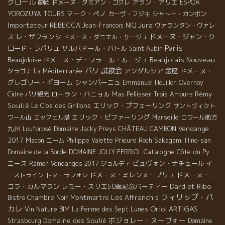
グロール
アラン・アリエ
静岡
ドメーヌ・ダミアン・コクレ
ESPOA
マーク・ペノ
YOROZUYA TOURS
カーヴ・フジキ
シャトー・カンボン
Jura
Importateur REBECCA
Jean-Francois NIQ
ヴァランタン・ヴァレ
レ・ザフランシ
ドメーヌ・ジャン・ク
ス
ドメーヌ・ダニエル・サージュ
Paris
ロード・ラパリュ
サルバドール・バトル
Saint Aubin
Beaujolais Nouveau
Beaujoloise
ドメーヌ・デ・フラール・ルージュ
パリ
試飲会
アンダルシア
銀座
ドメーヌ・
タラゴナ
La Méditerranée
グレゴリー・ギヨーム
シャンパーニュ
Emmanuel Houillon Overnoy
ローラン・バニョル
Rémy
Cidre
パリ観光
Mas Pellisser
Trois Amours
Soulié
Le Clos des Grillons
エリック・プフェーリング
サントヴィクト
エリック・ピファーリング
ワール山
エッフェル塔
Marseille
ロワール地方
九州
CHÂTEAU CAMBON
Vendange
Louforosé
Domaine Jacky Preys
2017
Macon
ニーム
Philippe Valette
Prieure Roch
Sakagami Hino-san
Catalogne
Côte du Py
Domaine de la Borde
DOMAINE JOLLY FERRIOL
ニース
ビュヴォン・ナチュール
Ramon
Vendanges 2017
ジョルディ
イ
ドメーヌ・ミレンヌ・ブリュ
ドメーヌ・ニ
ーストライン
トマ・ラフォレ
Dard et Ribo
コラ・カルマラン
レミー・スリエ50歳記念パーティー
フィリップ・パ
Montmartre
Les Affranchis
Bistro Chambre Noir
カレ
Oriol ARTIGAS
Vin Nature BIM
La Ferme des Sept Lunes
ボジョレー・ヌーヴォー
Domaine des Soulié
Domaine
Strasbourg