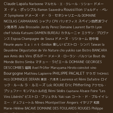
Claude Lapalu
Narbonne
ドメー
マルセル・エ・クレール・リショー
Roussillon
ヌ・デュ・ポッシブル
Ramon Saavedra
ジョルディ・ペレ
Symphonie
ドメーヌ・ド・ラ・セネシャリエール
DOMAINE
ズ
NICOLAS CARMARANS
スペイン自然派ワイ
シャブリ
CPV パリオフィス
ン見本市
Julie Brosselin
Lyon
Jordy Perez
Domaine Laurent Barth
chef Ishida Katsumi
カタルーニャ
DAMIEN BUREAU
エクサン・プロヴァ
Espoa
Champagne de Sousa
ドメーヌ・リショーム
地中海
ンス
Fleurie
Ｓａｉｎｔ-Emilion
楽しい
ビストロ・シンバ
Taiwan la
pépite
Deuxième Dégustation de Vin Nature
cho yukiko san
Bistro BIANCARA
ボルドー
aux Amis des Vins
Le Bout du
ドメーヌ・ローラン・バルツ
DOMAINE GEORGES
Monde
マチュー・ラピエール
Bistro Simba
DESCOMBES
福岡
Axel Prϋfer
Maruyama Hiroto
coinstot vino
Bourgogne
PHILIPPE PACALET
Mathieu Lapierre
マラガ
THOMAS
ロイ
DOMINIQUE DERAIN
東京・六本木
Laurence et Rémi Dufaitre
PICO
ラ・ルミーズ
Eric Pfifferling
ック・ルール
Loïc ROURE
アクセル・
プリュファー
モンマルトルの丘
Rémi Sédès
Alsace Foire "Les
Capitaine
ビストロ・ブリュタル
コート・ド・ブルイイ
Vins Libérés"
Yuki san
レ
Angers
Montpellier
イタリア
ミー・デュフェートル
Nîmes
和食
DOMAINE DES FOULARDS ROUGES
Marie-Hélène BACAVE
Philippe