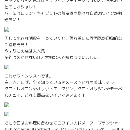
モダンだな〜と思えばちょっとアンティークっぽいところもあり
とてもオシャレ！
バーにはロラン・キャゾットの蒸留酒や様々な自然派ワインが勢
ぞろい！
そして小さな階段を上っていくと、落ち着いた雰囲気が印象的な
２階を発見！
やはりこの店は大人気！
予約は欠かせないほど大勢な人で賑わっていました。
これがワインリストです。
白、赤、ロゼ、全て知っているドメーヌでどれも美味しそう！
クロ・レオニンやオリヴィエ・クザン、クロ・オリジンやモーペ
ルチュイ、どれも最高なワインで迷います！
でも今日はお料理に合わせて白ワインのドメーヌ・ブランシャー
ル＊Domaine Blanchard、マコン・モンベル ・レ・ペリエール＊