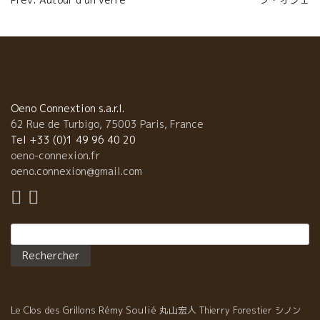
de
l’article
Oeno Connextion s.a.r.l.
62 Rue de Turbigo, 75003 Paris, France
Tel +33 (0)1 49 96 40 20
oeno-connexion.fr
oeno.connexion@gmail.com
Rechercher :
Le Clos des Grillons
Rémy Soulié
丸山宏人
Thierry Forestier
シノン