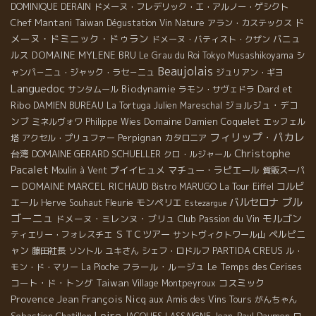
DOMINIQUE DERAIN
ドメーヌ・フレデリック・エ・アルノー・ゲシクト
ド
Chef Mantani
Taiwan Dégustation Vin Nature
アラン・カステックス
メーヌ・ドミニック・ドゥラン
バニュ
ドメーヌ・バティスト・クザン
ルス
DOMAINE MYLENE BRU
Le Grau du Roi
Tokyo Musashikoyama
シ
Beaujolais
ャンパ－ニュ・ジャック・ラセ－ニュ
ジュリアン・ギヨ
Languedoc
Dard et
Biodynamie
サンタムール
ラモン・サヴェドラ
Ribo
ジョルジュ・デコ
DAMIEN BUREAU
La Tortuga
Julien Mareschal
ンブ
Domaine Damien Coquelet
ミネルヴォワ
Philippe Wies
エッフェル
フィリップ・パカレ
Perpignan
塔
アクセル・プリュファー
カタロニア
Christophe
台湾
DOMAINE GERARD SCHUELLER
クロ・ルジャール
Pacalet
プイイヒュメ
マチュー・ラピエール
Moulin à Vent
質販スーパ
DOMAINE MARCEL RICHAUD
コルビ
ー
Bistro MARUGO
La Tour Eiffel
ブル
バルセロナ
エール
Fleurie
モンペリエ
Herve Souhaut
Estezargue
ゴーニュ
モルゴン
ドメーヌ・ミレンヌ・ブリュ
Club Passion du Vin
ＳＴＣツアー
ペルピニ
ティエリー・フォレスチエ
サントヴィクトワール山
ャン
PARTIDA CREUS
藤田社長
ソントル
ユキさん
シェフ・ロドルフ
ル・
フラール・ルージュ
Le Temps des Cerises
モン・ド・マリー
La Pioche
コート・ド・トング
Taiwan
コスミック
Village Montpeyroux
Provence
Jean François Nicq
aux Amis des Vins Tours
がんちゃん
Loire