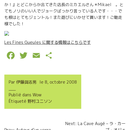
か！』とどこからか出てきた店長のミカエルさん＊Mikael 。と
てもノリのいい人でジョークばっかり言っている人です・・・で
も根はとてもジェントル！また遊びにいかせて貰います！ご馳走
様でした！
Les Fines Gueules に関する情報はこちらです
F
T
E
P
a
w
m
a
c
i
a
r
Par
伊藤與志男
le
8, octobre 2008
e
t
i
t
Publié dans
Wow
b
t
l
a
Étiqueté
野村ユニソン
o
e
g
o
r
e
Navigation
Next: La Cave Augé – ラ・カー
k
r
Prev: Autour d’un verre
ブ・オジェ