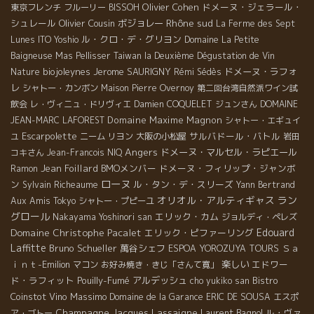
Olivier Cohen
ドメーヌ・ジェラール・
東京フレンチ
フルーリー
BISSOH
Rhône sud
シュレール
Olivier Cousin
ボジョレー
La Ferme des Sept
ル・クロ・デ・グリヨン
Lunes
ITO Yoshio
Domaine La Petite
Baigneuse
Mas Pellisser
Taiwan la Deuxième Dégustation de Vin
biojoleynes
Jerome SAURIGNY
ドメーヌ・ラフォ
Nature
Rémi Sédès
レ
シャトー・カンボン
Maison Pierre Overnoy
第二回台湾自然派ワイン試
飲会
レ・ヴィニュ・ドリヴィエ
Damien COQUELET
ジュンさん
DOMAINE
Domaine Maxime Magnon
JEAN-MARC LAFOREST
シャトー・エギュイ
Escarpolette
サルバドール・バトル
ユ
ニーム
リヨン
大阪の小松屋
岩田
Angers
ドメーヌ・マルセル・ラピエール
コキさん
Jean-Francois NIQ
Jean Foillard
BMOメンバー
ドメーヌ・フィリップ・ジャンボ
Ramon
ローヌ
ン
ル・タン・デ・スリーズ
Sylvain Richeaume
Yann Bertrand
オリオル・アルティギャス
ラン
Aux Amis Tokyo
シャトー・プピーユ
グロール
エリック・カム
Nakayama Yoshinori san
ジョルディ・ペレズ
Domaine Christophe Pacalet
Edouard
エリック・ピファーリング
Laffitte
Bruno Schueller
萬谷シェフ
Ｓａ
ESPOA YOROZUYA TOURS
ｉｎｔ-Emilion
楽しい
エドワー
マコン
お好み焼き・きじ「さんて寛」
ド・ラフィット
Pouilly-Fumé
アルデッシュ
Bistro
cho yukiko san
Coinstot Vino
Massimo
Domaine de la Garance
ERIC DE SOUSA
エスポ
Champagne Jacques Lassaigne
Laurent Bagnol
ル・ヴァ
ア・ゴトー