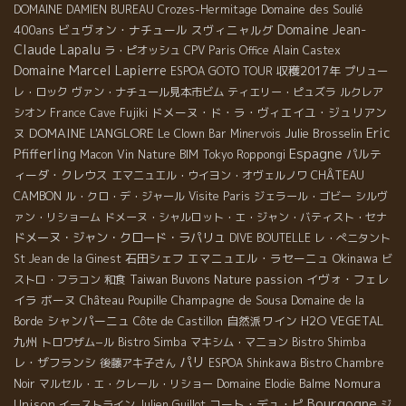
Domaine des Soulié
DOMAINE DAMIEN BUREAU
Crozes-Hermitage
Domaine Jean-
400ans
ビュヴォン・ナチュール
スヴィニャルグ
Claude Lapalu
ラ・ピオッシュ
CPV Paris Office
Alain Castex
Domaine Marcel Lapierre
収穫2017年
ESPOA GOTO TOUR
プリュー
レ・ロック
ヴァン・ナチュール見本市ビム
ティエリー・ピュズラ
ルクレア
ドメーヌ・ド・ラ・ヴィエイユ・ジュリアン
シオン
France
Cave Fujiki
DOMAINE L'ANGLORE
Eric
ヌ
Julie Brosselin
Le Clown Bar
Minervois
Espagne
Pfifferling
パルテ
Macon
Vin Nature BIM
Tokyo Roppongi
ィーダ・クレウス
CHÂTEAU
エマニュエル・ウイヨン・オヴェルノワ
CAMBON
ル・クロ・デ・ジャール
Visite Paris
ジェラール・ゴビー
シルヴ
ァン・リショーム
ドメーヌ・シャルロット・エ・ジャン・バティスト・セナ
ドメーヌ・ジャン・クロード・ラパリュ
DIVE BOUTELLE
レ・ぺニタント
石田シェフ
エマニュエル・ラセーニュ
Okinawa
St Jean de la Ginest
ビ
Taiwan Buvons Nature
passion
イヴォ・フェレ
ストロ・フラコン
和食
イラ
ボーヌ
Champagne de Sousa
Château Poupille
Domaine de la
シャンパーニュ
自然派ワイン
H2O VEGETAL
Borde
Côte de Castillon
九州
トロワザム−ル
Bistro Simba
マキシム・マニョン
Bistro Shimba
パリ
レ・ザフランシ
後藤アキ子さん
ESPOA Shinkawa
Bistro Chambre
Nomura
Noir
マルセル・エ・クレール・リショー
Domaine Elodie Balme
Bourgogne
Unison
コート・デュ・ピ
イーストライン
Julien Guillot
ジ