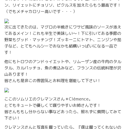
ン、リイェットにチョリソ、ピクルスを加えたらもう最高です！
（でもメチャカロリー高いです・・・）
次に出てきたのは、マグロの半焼きにワサビ風味のソースが添え
てあるメイン！これも半生で美味しい〜！下に引いてある季節の
野菜もグッド・マッチング！ズッキーニにトマト、ニンジンや茄
子など、とてもヘルシーでおなかも結構いっぱいになる一品で
す！
他にもトロワのアンドゥイエットや、リムーザン産の牛肉のタル
タル、カルパッチョ、魚の煮込みなど、フランスの伝統料理が沢
山あります！
皆さんも是非この雰囲気とお料理を堪能して下さい！
ここのソムリエのクレマンスさん＊Clémence。
とてもキュートで優しくて喋りやすいお姉さんです！
皆さんももし分からない事などあったら、照れずに質問してみて
下さい！
クレマンスさんと写真を撮っていたら、『僕は撮ってくれないの