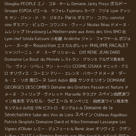
ボルドー
PEOPLE
Glouglou
エノ・コネ・チーム
Domaine Jacky Preys
Groupe ESPOA
ピエール・ラフォレ
Fujimaru
カーヴ・フジキ
Lyon
マッシ
Paris
ダミアン・コクレ
モ
サン・ジャン・ド・ラ・ジネスト
coinstot
ダミアン・ビュロー
ドメーヌ・
vino
コワンスト・ヴィーノ
Nicolas Réau
ムレシップ
aux Amis des Vins
Strasbourg
La Méditerranée
BMO 社
Lyon chef Ishida Katsumi
小松屋
Ardèche
ボジョ
ジャン・フォワヤール
Roussillon
PHILIPPE PACALET
レー・ヌーボー
エスカルポレット
シャンパーニュ・ド・スーザ
RENE JEAN DARD
リショーム ロゼ
Domaine Le Bout du Monde
レストラン・グラン８
アルザス見本市
COSMIC
OSAKA
「レ・ヴァン・リベレ」
サン・トーバン
ヤニック・アミ
オリヴィエ・コーエン
ドメーヌ・ダー
ロ
マリー・エレンヌ・バカーブ
南ローヌ
DOMAINE
ル・エ・リボ
銀座
サンテミリオン
Saint Aubin
GEORGES DESCOMBES
ド
Domaine des Griottes
Passion et Nature
メーヌ・フィリップ・ヴァレット
スペイン自然派ワ
Marseille
タラゴナ
マルセル・ラピエール
イン見本市
モンペリエ・自然派ワイン見本市
Domaine de la
VIN
モンマルトルの丘
ビストロ・モンマルトル
スペイン
Sénèchalière
Château Aiguilloux
Salon des Vins de Loire
Domaine Dard et Ribo
Patrick Desplats
Emmanuel Lassaigne
Les
René Jean
オリヴィエ・クザン
Vignes d'Olivier
レミー・デュフェートル
La Remise
レミー・スリエ
タヴェ
Banyuls-sur-Mer
シードル
メドック