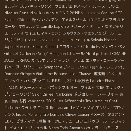
ョルディ
ジル・キャトリンヌ・ヴェルジェ
ドメーヌ・ミレーヌ・ブリュ
salon de vin ''INDIGENES''
Nicolas Renaud
Groupe STC
Capitaine
Loïc ROURE
マラガ
Sylvain
Côte de Py
ヴィヴィアン・エメルスダール
ピ
ドメーヌ・ド・ラ・セネシャリ
エール・オヴェルノワ
Camille Lapierre
エール
マルセイユ
ダール・エ・
ロマネ・コンチ
シルヴァン・オエッシュ
リボ
ロゼワイン
Sylvain Hoesch
ローランス・エ・レミ・デュフェートル
マルク・ぺノ
Côte du Py
Japon
Marcel et Claire Richaud
ニコラ・レオ
ロワール
Montpellier
Gilles et Catherine Vergé
Assignan
DOMAINE
アラン・アリエ
JOLLY FERRIOL
カベルネ フラン
エスポア・ゴトーツアー
ドメーヌ・リショーム
Symphonie
ヴィニ・シュッド見本市
アシニャン村
Domaine Grégory Guillaume
Beaune
鹿児島
ドメーヌ・
Jules Chauvet
ボジョレ
エリック・カム
B.B.B. ボジョレ試飲会
La Loire
Bistro
大阪
ドメーヌ・デュ・ポッシブル
エリック・
FLACON
オー・フォルト
ボジョレー・ヌーヴォー
プフェーリング
Salon L'irréel
Narbonne
東
vendange 2019
Les Affranchis
京・鴬谷
静岡
Trois Amours
Chef
グラナダ
ニース
Rodolphe
Restaurant Le Verre Volé
エクサン・プロヴ
Domaine Olivier Cousin
ァンス
Bistro Montmartre
ドメーヌ・ダミアン・
ビオディナミ栽培
エドゥワール・ラフィッ
コクレ
ル・グロ・デュ・ロワ
ラ・ルミーズ
ト
ビストロ・ブリュタル
Bistro Trois Amours
パカレ