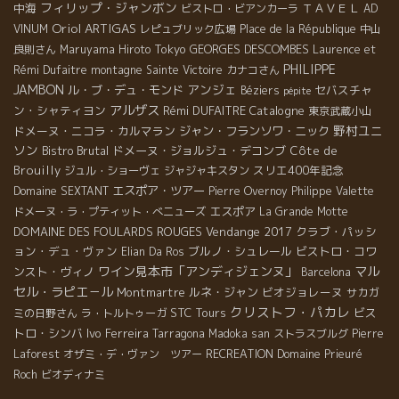
フィリップ・ジャンボン
中海
ＴＡＶＥＬ
ビストロ・ビアンカーラ
AD
Oriol ARTIGAS
VINUM
レピュブリック広場
Place de la République
中山
Tokyo
GEORGES DESCOMBES
良則さん
Maruyama Hiroto
Laurence et
PHILIPPE
Rémi Dufaitre
montagne Sainte Victoire
カナコさん
JAMBON
アンジェ
ル・ブ・デュ・モンド
セバスチャ
Béziers
pépite
アルザス
ン・シャティヨン
Rémi DUFAITRE
Catalogne
東京武蔵小山
野村ユニ
ドメーヌ・ニコラ・カルマラン
ジャン・フランソワ・ニック
ソン
Bistro Brutal
ドメーヌ・ジョルジュ・デコンブ
Côte de
Brouilly
スリエ400年記念
ジュル・ショーヴェ
ジャジャキスタン
エスポア・ツアー
Domaine SEXTANT
Pierre Overnoy
Philippe Valette
エスポア
ドメーヌ・ラ・プティット・べニューズ
La Grande Motte
DOMAINE DES FOULARDS ROUGES
Vendange 2017
クラブ・パッシ
ョン・デュ・ヴァン
ブルノ・シュレール
ビストロ・コワ
Elian Da Ros
ワイン見本市「アンディジェンヌ」
マル
ンスト・ヴィノ
Barcelona
セル・ラピエ－ル
Montmartre
ルネ・ジャン
ビオジョレーヌ
サカガ
クリストフ・パカレ
STC Tours
ビス
ミの日野さん
ラ・トルトゥーガ
トロ・シンバ
Ivo Ferreira
Tarragona
Madoka san
ストラスブルグ
Pierre
Laforest
オザミ・デ・ヴァン ツアー
RECREATION
Domaine Prieuré
Roch
ビオディナミ