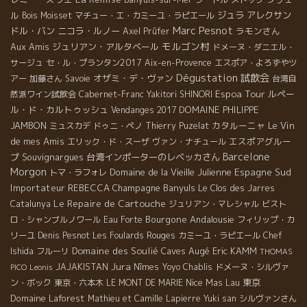
ル
ジュラ
アレクサン
Bois Moisset
マチュー・エ・カミーユ・ラピエール
Marc Pesnot
ドル・バン
ニコラ・ルノー
ラモンさん
Axel Prüfer
モルゴン村
Aux Amis
ジュリアン・アルタベール
ドメーヌ・ダニエル・
サージュ
セ・ル・プランタン2017
Aix-en-Provence
エスポア・よろずやツ
Dégustation
試飲会
オザミ・デ・ヴァン
アー
加藤さん
Savoie
台湾自
Espoa Tour
ルペー
然派ワイン試飲会
Cabernet-Franc
Yakitori SHINORI
ル・ド・カルトゥッシュ
DOMAINE PHILIPPE
Vendanges 2017
JAMBON
カタルーニャ
Le Vin
ミュスカデ
ドゥニ・ペノ
Thierry Puzelat
de mes Amis
エスポアグルー
エリック・ド・スーザ
ヴァン・ナチュール
Barcelone
プ
Souvignargues
台湾インポーターのレベッカさん
Morgon
Domaine de la Vieille Julienne
Espagne Sud
トマ・ラフォレ
Importateur REBECCA
Champagne
Banyuls
Le Clos des Jarres
Le Repaire de Cartouche
Catalunya
ジュリアン・マレシャル
ビスト
Bourgone
Andalousie
ロ・シャンブルノワール
Eau Forte
フィリップ・カ
リーユ
Denis Pesnot
Les Foulards Rouges
カミーユ・ラピエール
Chef
Domaine des Soulié
Caves Augé
Eric KAMM
Ishida
フルーリ
THOMAS
Jura
JAJAKISTAN
Nîmes
Yoyo
Chablis
ドメーヌ・シルヴァ
PICO
Leonis
Nice
Mas Lau
東京
ン・ボック
東京・六本木
LE MONT DE MARIE
Domaine Laforest
Mathieu et Camille Lapierre
Yuki san
シルヴァンさん