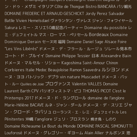
ン・ドゥ・メザミ
イタリア
Côte de Thongue
Bistro BIANCARA
パリ観光
Salvador
DOMAINE FREDERIC ET ARNAUD GESCHICKT
Jordy Perez
Batlle
Vivien Hemelsdael
ヴァランタン・ヴァレス
ジャン・フォワイヤール
レミー・スリエ50歳記念パーティー
Domaine du possible
Sakura
レ
Bordeaux
Domaine
ミ・デュフェイトル
マス・ロー
マス・ぺリセール
Dominique Derain
セーヌ河
福岡
Domaine Daniel Sage
Alsace Foire
ドメーヌ・デ・フラール・ルージュ
リレール見本市
"Les Vins Libérés"
コート・ド・ブルイイ
日本
Alexandre Bain
Domaine Philippe Tessier
ドメーヌ・マルセル・リショー
Kagoshima
Saint-Amour
Chinon
ルシヨン
Corbieres
Beaujoloise
ドメ
Italie
Medoc
Ramon Saavedra
ーヌ・ヨヨ
vin nature
Muscadet
パトリック・デプラ
ドメーヌ・パッ
プロヴァンス
Valentin VALLES
ト・ルー
Domaine
Quilles de Joie
THOMAS PICOT
Laurent Barth
CPV パリオフィス
トマ・ピコ
C'est le
ドメーヌ・ド・ラングロール
domaine de l'anglore
Printemps 2017
ジャ
ドメーヌ・デ・スリエ
Marie-Hélène BACAVE
ルネ・ジャン・ダール
ン・クロード・ラパリュ
ローランス・エ・レミ・デュフェイトル
Les
l'anglore
沖縄
ジュリ・ブロスラン
Pénitentes
焼き鳥・しのり
Domaine Richeaume
Le Bout du Monde
DOMAINE PASCAL SIMONUTTI
ドメーヌ・グレゴリー・ギヨーム
Alain Allier
ナルボンヌ
地
Louforosé