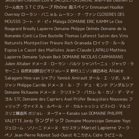
Sebastien Chatillon
JACQUES LASSAIGNE
Jean-Paul Daumen
ロ
Rhône
ＳＴＣグループ
南スペイン
ワール地方
Emmanuel Houillon
ローラン・バニョル
Overnoy
ムーラン・ナ・ヴァン
CLOSERIES DES
Malaga
DOMAINE ERIC KAMM
MOUSSIS
コート・ド・ピィ
Le Clos
Rougeard
Brouilly
Lapierre
Domaine Philippe Delmée
Domaine de la
Salon des Vins
Romanée-Conti
La Dive Bouteille
Thomas Laforest
Naturels Montpellier
Granada
ロイック・ルール
Prieure Roch
Jean-Claude LAPALU
Espoa
Le Casot des Mailloles
Mathieu
Lapierre
Domaine Sylvain Bock
DOMAINE NICOLAS CARMARANS
Julien Altaber
ドメーヌ・ローラン・バルツ
シャンパーニュ・ジャック・ラ
Alsace
セーニュ
自然派試飲会ビオジョレーヌ
野村ユニソン諏訪本社
Sakagami Hino-san
シャブリ
Yannick Amirault
ダール・エ・リボ、ルネ・
Philippe Carrille
ドメーヌ・ル・ブ・デュ・モンド
アンダルシア
ジャン
Domaine Richaume
ドメーヌ・クリストフ・パカレ
ル・カゾ・デ・マイ
Beaujolais Nouveau
ヨル
STC
Domaine des Capriers
Axel Prϋfer
フ
ィリップ・ヴァイス
ル・ルペール・ド・カルトゥッシュ
ビストロ・マルゴ
スリエ醸造所
ボジョレ・ヌーヴォー
Kanako san
DOMAINE PHILIPPE
ラングドック
Domaine Mouressipe
Domaine Yoyo
VALETTE
Jordy
Marcel Lapierre
マーク・
ジェローム・ソリーニ
ドメーヌ・セクスタン
ペノ
Sud-Ouest
Jean-Pierre Robinot
モニカさん
Cidre
ラピエール