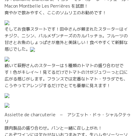
Macon Montbelle Les Perrières を試飲！
爽やかで飲みやすく、ここのソムリエのお勧めです！
そしてお食事スタートです！田中さんが頼まれたスターターはイ
チジク、ニシン、パルメザンチーズのカルパッチョ。フルーツの
甘さとお魚のしょっぱさが意外と美味しい！食べやすくて新鮮な
感じでした。
続いて萩野さんのスターターは５種類のトマトの盛り合わせで
す！色がキレイ〜！見てるだけでトマトの汁がジュワーっと口に
広がる感じがします。フランスでは定番なトマト・サラダでも、
こうやってアレンジするだけでとても豪華に見えます！
Assiette de charcuterie − アシエット・ドゥ・シャルクテゥ
リ
豚肉製品の盛り合わせ。パンと一緒に召し上がれ！
これぞワインには欠かせないおつまみです。生ハムやソーシーソ