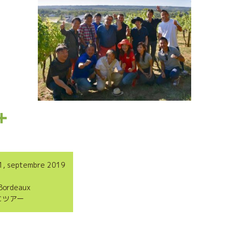
P
a
r
1, septembre 2019
t
Bordeaux
a
Ｃツアー
g
e