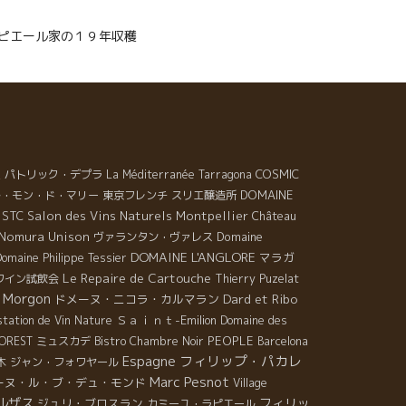
reラピエール家の１９年収穫
COSMIC
屋
パトリック・デプラ
La Méditerranée
Tarragona
DOMAINE
ル・モン・ド・マリー
東京フレンチ
スリエ醸造所
STC
Salon des Vins Naturels Montpellier
Château
Nomura Unison
Domaine
ヴァランタン・ヴァレス
DOMAINE L'ANGLORE
マラガ
Domaine Philippe Tessier
Le Repaire de Cartouche
ワイン試飲会
Thierry Puzelat
Morgon
Dard et Ribo
ドメーヌ・ニコラ・カルマラン
Ｓａｉｎｔ-Emilion
tation de Vin Nature
Domaine des
PEOPLE
OREST
ミュスカデ
Bistro Chambre Noir
Barcelona
Espagne
フィリップ・パカレ
木
ジャン・フォワヤール
Marc Pesnot
ーヌ・ル・ブ・デュ・モンド
Village
ルザス
フィリッ
ジュリ・ブロスラン
カミーユ・ラピエール