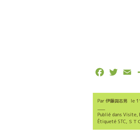
F
T
E
a
w
m
c
i
a
Par
伊藤與志男
le
1
e
t
i
Publié dans
Visite
,
b
t
l
Étiqueté
STC
,
ＳＴ
o
e
o
r