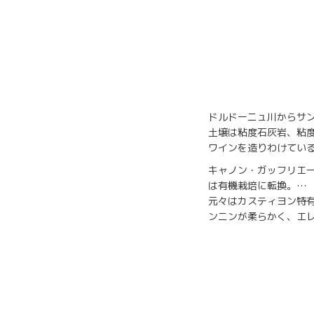
ドルドーニュ川からサ
土壌は粘度石灰岩、粘
ワインを造りわけてい
キャノン・ガッフリエー
は有機栽培に転換。…
元々はカスティヨン特
ンニンが柔らかく、エ