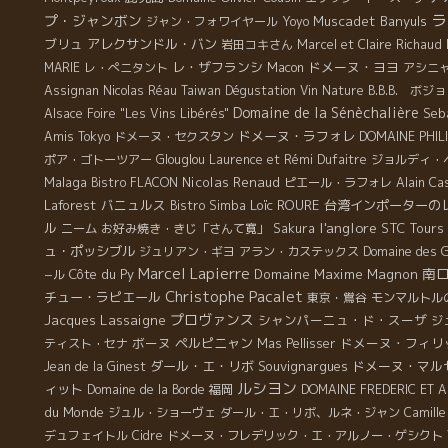
ラ
プ・ジャンボン
Muscadet
Banyuls
ジャン・フォワイヤール
Yoyo
ブリュ
アレクサンドル・バン
岩田コキさん
Marcel et Claire Richaud
レ・ザフランシ
ドメーヌ・ヨヨ
MARIE
レ・ぺニタント
Macon
アシニ
Assignan
Nicolas Réau
Taiwan Dégustation Vin Nature
B.B.B. ボ
Domaine de la Sénèchalière
Seba
Alsace Foire "Les Vins Libérés"
ドメーヌ・ラフォレ
Amis Tokyo
ドメーヌ・セクスタン
DOMAINE PHIL
ポア・ゴトーツアー
Glouglou
Laurence et Rémi Dufaitre
ジョルディ・
Malaga
Nicolas Renaud
Bistro FLACON
ピエール・ラフォレ
Alain Ca
Laforest
バニュルス
Loïc ROURE
台湾インポーターの
Bistro Simba
l'anglore
ル
STC Tours
ニーム
お好み焼き・きじ「さんて寛」
Sakura
ュ・ポッシブル
ジュリアン・ギヨ
アラン・カステックス
Domaine des G
Marcel Lapierre
南
Côte du Py
Domaine Maxime Magnon
−ル
Christophe Pacalet
チュー・ラピエール
東京・鴬谷
モンマルトル
プロヴァンス
Jacques Lassaigne
シャンパーニュ・ド・スーザ
ジ
ボーヌ
ペルピニャン
ドメーヌ・フィリ
ティスト・セナ
Mas Pellisser
ダール・エ・リボ
Souvignargues
ドメーヌ・マル
Jean de la Ginest
ルシヨン
ィット
Domaine de la Borde
福岡
DOMAINE FREDERIC ET 
du Monde
ジュル・ショーヴェ
ダール・エ・リボ、ルネ・ジャン
Camille
デュフェイトル
Cidre
ドメーヌ・フレデリック・エ・アルノー・ゲシクト