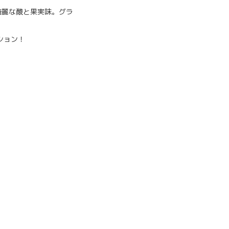
綺麗な酸と果実味。グラ
ション！