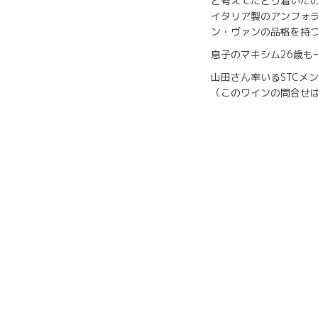
と考えてたどり着いた
イタリア製のアンフォ
ン・ヴァンの品格を持
息子のマキシム26歳
山田さん率いるSTCメ
（このワインの問合せは