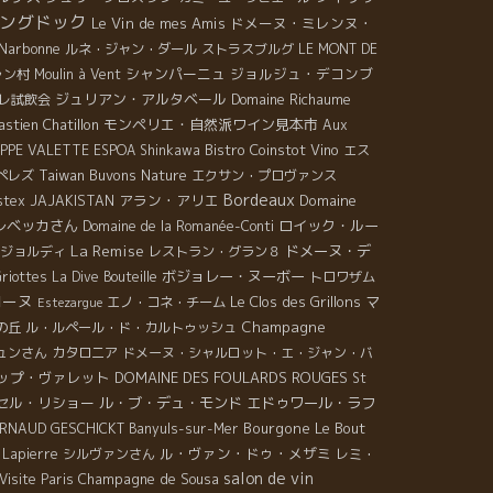
ングドック
Le Vin de mes Amis
ドメーヌ・ミレンヌ・
Narbonne
ルネ・ジャン・ダール
ストラスブルグ
LE MONT DE
シャンパーニュ
ジョルジュ・デコンブ
ャン村
Moulin à Vent
ジュリアン・アルタベール
Domaine Richaume
ジョレ試飲会
stien Chatillon
モンペリエ・自然派ワイン見本市
Aux
Bistro Coinstot Vino
IPPE VALETTE
ESPOA Shinkawa
エス
Taiwan Buvons Nature
ペレズ
エクサン・プロヴァンス
Bordeaux
アラン・アリエ
Domaine
stex
JAJAKISTAN
レベッカさん
ロイック・ルー
Domaine de la Romanée-Conti
La Remise
ドメーヌ・デ
ジョルディ
レストラン・グラン８
ボジョレー・ヌーボー
riottes
La Dive Bouteille
トロワザム
ローヌ
Le Clos des Grillons
マ
エノ・コネ・チーム
Estezargue
Champagne
の丘
ル・ルペール・ド・カルトゥッシュ
ュンさん
カタロニア
ドメーヌ・シャルロット・エ・ジャン・バ
ップ・ヴァレット
DOMAINE DES FOULARDS ROUGES
St
セル・リショー
ル・ブ・デュ・モンド
エドゥワール・ラフ
Bourgone
Le Bout
ARNAUD GESCHICKT
Banyuls-sur-Mer
ル・ヴァン・ドゥ・メザミ
 Lapierre
シルヴァンさん
レミ・
salon de vin
Champagne de Sousa
Visite Paris