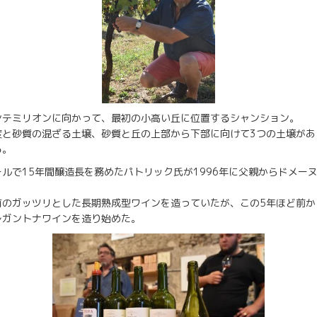
ンテミリオンに向かって、最初の小高い丘に位置するシャンション。
度と砂質の混ざる土壌、砂質と丘の上部から下部に向けて3つの土壌があ
る。
ルで15年間醸造長を務めたパトリック氏が1996年に父親からドメーヌ
有のガッツリとした長期熟成型ワインを造っていたが、この5年ほど前か
レガントナワインを造り始めた。