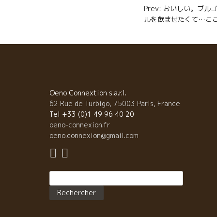
Navigatio
Prev: おいしい。ブ
k
ルを飲ませたくて…ここは11区
de
l’article
Oeno Connextion s.a.r.l.
62 Rue de Turbigo, 75003 Paris, France
Tel +33 (0)1 49 96 40 20
oeno-connexion.fr
oeno.connexion@gmail.com
Rechercher :