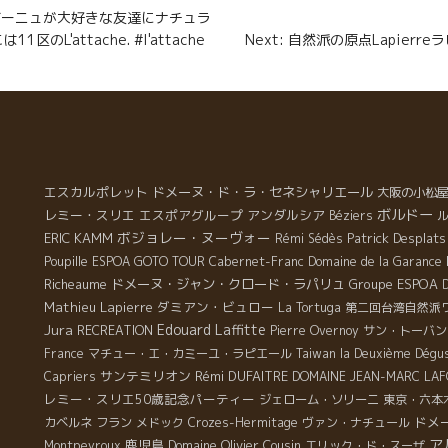
n
ルゴーニュが大好きな友達にナチュラ
r
のL'attache. #l'attache
Next: 自然派の原点Lapier
エスカルポレット
ドメーヌ・ド・ラ・セネシャリエール
大阪の小松
ボルドー
レミー・スリエ
エスポアグループ
アンダルシア
Béziers
ボジョレー・ヌーヴォー
ERIC KAMM
Patrick Desplats
Rémi Sédès
Poupille
ESPOA GOTO TOUR
Cabernet-Franc
Domaine de la Garance
Richeaume
ドメーヌ・ジャン・クロード・ラパリュ
Groupe ESPOA
Mathieu Lapierre
ダミアン・ビュロー
La Tortuga
第二回台湾自然派
Jura
Edouard Laffitte
RECREATION
Pierre Overnoy
サン・トーバン
France
マチュー・エ・カミーユ・ラピエール
Taiwan la Deuxième Dégus
サンテミリオン
Rémi DUFAITRE
Capriers
DOMAINE JEAN-MARC LAF
レミー・スリエ50歳記念パーティー
ジェローム・ソリーニ
東京・六本
ドメ
カベルネ フラン
メドック
Crozes-Hermitage
ヴァン・ナチュール
ア
鹿児島
Domaine Olivier Cousin
Montpeyroux
エリック・ド・スーザ