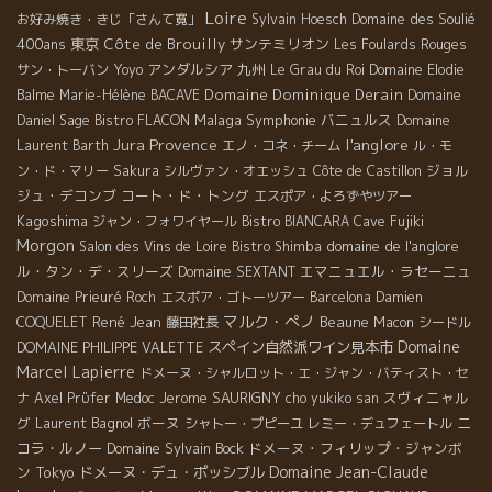
Loire
Domaine des Soulié
お好み焼き・きじ「さんて寛」
Sylvain Hoesch
400ans
東京
Côte de Brouilly
サンテミリオン
Les Foulards Rouges
アンダルシア
九州
サン・トーバン
Yoyo
Le Grau du Roi
Domaine Elodie
Domaine Dominique Derain
Balme
Marie-Hélène BACAVE
Domaine
Malaga
Symphonie
バニュルス
Daniel Sage
Bistro FLACON
Domaine
Jura
Provence
l'anglore
Laurent Barth
エノ・コネ・チーム
ル・モ
ジョル
ン・ド・マリー
Sakura
シルヴァン・オエッシュ
Côte de Castillon
ジュ・デコンブ
コート・ド・トング
エスポア・よろずやツアー
Kagoshima
ジャン・フォワイヤール
Bistro BIANCARA
Cave Fujiki
Morgon
domaine de l'anglore
Salon des Vins de Loire
Bistro Shimba
ル・タン・デ・スリーズ
エマニュエル・ラセーニュ
Domaine SEXTANT
Domaine Prieuré Roch
エスポア・ゴトーツアー
Barcelona
Damien
マルク・ぺノ
René Jean
Beaune
COQUELET
藤田社長
Macon
シードル
Domaine
スペイン自然派ワイン見本市
DOMAINE PHILIPPE VALETTE
Marcel Lapierre
ドメーヌ・シャルロット・エ・ジャン・バティスト・セ
Jerome SAURIGNY
スヴィニャル
ナ
Axel Prϋfer
Medoc
cho yukiko san
グ
Laurent Bagnol
ボーヌ
ニ
シャトー・プピーユ
レミー・デュフェートル
コラ・ルノー
Domaine Sylvain Bock
ドメーヌ・フィリップ・ジャンボ
Domaine Jean-Claude
ン
Tokyo
ドメーヌ・デュ・ポッシブル