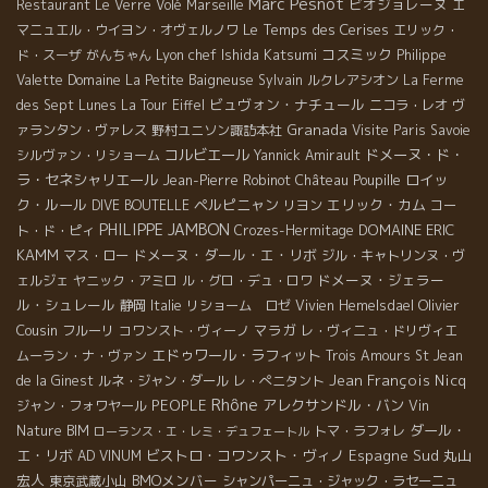
Marc Pesnot
ビオジョレーヌ
Restaurant Le Verre Volé
Marseille
エ
Le Temps des Cerises
マニュエル・ウイヨン・オヴェルノワ
エリック・
Lyon chef Ishida Katsumi
コスミック
ド・スーザ
がんちゃん
Philippe
Valette
Domaine La Petite Baigneuse
Sylvain
ルクレアシオン
La Ferme
ビュヴォン・ナチュール
des Sept Lunes
La Tour Eiffel
ニコラ・レオ
ヴ
Granada
ァランタン・ヴァレス
野村ユニソン諏訪本社
Visite Paris
Savoie
コルビエール
ドメーヌ・ド・
シルヴァン・リショーム
Yannick Amirault
ラ・セネシャリエール
ロイッ
Jean-Pierre Robinot
Château Poupille
ク・ルール
ペルピニャン
エリック・カム
DIVE BOUTELLE
リヨン
コー
PHILIPPE JAMBON
DOMAINE ERIC
ト・ド・ピィ
Crozes-Hermitage
KAMM
ドメーヌ・ダール・エ・リボ
マス・ロー
ジル・キャトリンヌ・ヴ
ドメーヌ・ジェラー
ェルジェ
ヤニック・アミロ
ル・グロ・デュ・ロワ
ル・シュレール
Olivier
静岡
Italie
リショーム ロゼ
Vivien Hemelsdael
Cousin
マラガ
フルーリ
コワンスト・ヴィーノ
レ・ヴィニュ・ドリヴィエ
エドゥワール・ラフィット
ムーラン・ナ・ヴァン
Trois Amours
St Jean
Jean François Nicq
de la Ginest
ルネ・ジャン・ダール
レ・ぺニタント
Rhône
PEOPLE
アレクサンドル・バン
ジャン・フォワヤール
Vin
ダール・
Nature BIM
トマ・ラフォレ
ローランス・エ・レミ・デュフェートル
エ・リボ
ビストロ・コワンスト・ヴィノ
Espagne Sud
丸山
AD VINUM
宏人
BMOメンバー
東京武蔵小山
シャンパーニュ・ジャック・ラセーニュ