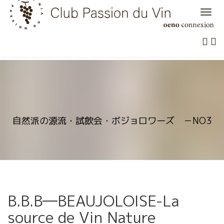
Skip
to
content
自然派の源流・試飲会・ボジョロワーズ －NO3
B.B.B―BEAUJOLOISE-La
source de Vin Nature