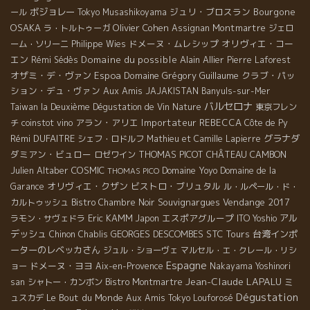
ボジョレー
ジュリ・ブロスラン
Bourgone
ール
Tokyo Musashikoyama
OSAKA
Olivier Cohen
Montmartre
ラ・トルトゥーガ
Assignan
ジェロ
ドメーヌ・ムレシップ
オリヴィエ・コー
ーム・ソリーニ
Philippe Wies
エン
Domaine du possible
Alain Allier
Rémi Sédès
Pierre Laforest
オザミ・デ・ヴァン
Espoa
Domaine Grégory Guillaume
クラブ・パッ
ション・デュ・ヴァン
Aux Amis
JAJAKISTAN
Banyuls-sur-Mer
バルセロナ
Taiwan la Deuxième Dégustation de Vin Nature
東京フレン
アラン・アリエ
Importateur REBECCA
チ
coinstot vino
Côte de Py
Rémi DUFAITRE
グラナダ
シェフ・ロドルフ
Mathieu et Camille Lapierre
ダミアン・ビュロー
THOMAS PICOT
CHÂTEAU CAMBON
ロゼワイン
Julien Altaber
COSMIC
Domaine Yoyo
Domaine de la
THOMAS PICO
オリヴィエ・クザン
ビストロ・ブリュタル
Garance
ル・ルペール・ド・
Souvignargues
Vendange 2017
カルトゥッシュ
Bistro Chambre Noir
Eric KAMM
エスポアグループ
アル
ラモン・サヴェドラ
Japon
ITO Yoshio
デッシュ
GEORGES DESCOMBES
STC Tours
台湾インポ
Chinon
Chablis
ーターのレベッカさん
ジュル・ショーヴェ
マルセル・エ・クレール・リシ
Espagne
ドメーヌ・ヨヨ
ョー
Aix-en-Provence
Nakayama Yoshinori
Jean-Claude LAPALU
san
シャトー・カンボン
Bistro Montmartre
ミ
Dégustation
Le Bout du Monde
ュスカデ
Aux Amis Tokyo
Louforosé