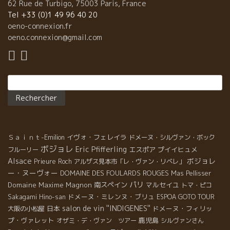
62 Rue de Turbigo, 75003 Paris, France
Tel +33 (0)1 49 96 40 20
oeno-connexion.fr
oeno.connexion@gmail.com
Rechercher :
Ｓａｉｎｔ-Emilion
イヴォ・フェレイラ
ドメーヌ・シルヴァン・ボック
ボジョレ
Eric Pfifferling
エスポア
プイイヒュメ
フルーリー
Alsace
ボジョレ
Prieure Roch
アルザス見本市「レ・ヴァン・リベレ」
ー・ヌーヴォー
DOMAINE DES FOULARDS ROUGES
Mas Pellisser
パリ
Domaine Maxime Magnon
南スペイン
マルセイユ
トマ・ピコ
ドメーヌ・ミレンヌ・ブリュ
Sakagami Hino-san
ESPOA GOTO TOUR
salon de vin ''INDIGENES''
日本
ドメーヌ・フィリッ
大阪の小松屋
プ・ヴァレット
鹿児島
オザミ・デ・ヴァン ツアー
シルヴァンさん