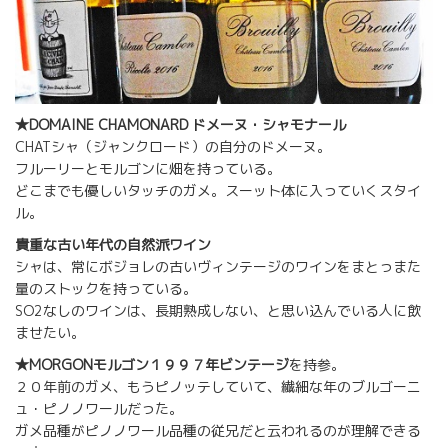
★DOMAINE CHAMONARD ドメーヌ・シャモナール
CHATシャ（ジャンクロード）の自分のドメーヌ。
フルーリーとモルゴンに畑を持っている。
どこまでも優しいタッチのガメ。スーット体に入っていくスタイ
ル。
貴重な古い年代の自然派ワイン
シャは、常にボジョレの古いヴィンテージのワインをまとっまた
量のストックを持っている。
SO2なしのワインは、長期熟成しない、と思い込んでいる人に飲
ませたい。
★MORGONモルゴン１９９７年ビンテージ
を持参。
２０年前のガメ、もうピノッテしていて、繊細な年のブルゴーニ
ュ・ピノノワールだった。
ガメ品種がピノノワール品種の従兄だと云われるのが理解できる