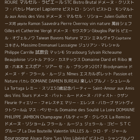
マルセル・ラピエ－ル
ROURE
STC
Bistro Brutal
ドメーヌ・クリスト
Marcel Lapierre
フ・パカレ
ビストロ・シンバ
ビストロ・モンマルト
aux Amis des Vins
ドメーヌ・マルセル・リショー
ル
Julien Guillot
セ
vin nature
萬谷シェフ
ーヌ河
Ramon Saavedra
Pierre Overnoy
pépite
Paris
Gilles et Catherine Vergé
ドメーヌ・セクスタン
Glouglou
ピエー
Taiwan Buvons Nature
ル・オヴェルノワ
マコン
ミネルヴォワ
Capitaine
Massimo
Emmanuel Lassaigne
ユキさん
ジュリアン・マレシャル
試飲会
Philippe Carrille
マッシモ
Strasbourg
Sylvain Richeaume
Domaine Dard et Ribo
Beaujoloise
ソントル
アラン・カステックス
東
エスポア・ツアー
Biodynamie
ド
京・六本木
セ・ル・プランタン2017
メーヌ・デ・フラール・ルージュ
エスカルポレット
Nîmes
Passion et
楽しい
ブルノ・シュレール
Nature
DOMAINE DAMIEN BUREAU
パカレ
レミー・スリエ50歳記念パーティー
La Tortuga
Saint-Amour
aux Amis
des Vins Tours
ドメーヌ・パット・ルー
ドメーヌ・バティスト・クザン
Fleurie
ティエリー・フォレスチエ
マリー・エレンヌ・バカーブ
サントヴィ
Domaine des Soulié
DOMAINE
クトワール山
マス・ぺリセール
La Loire
La Remise
PHILIPPE JAMBON
Champagne
パルティーダ・クレウス
ドメーヌ・リショーム
フラール・ルージュ
ＳＴＣ
ジェラール・ゴビー
グループ
Valentin VALLES
La Dive Bouteille
ル・クロ・デ・ジャール
Bourgogne
Alsace Foire "Les Vins Libérés"
ビストロ・シャンブルノワ