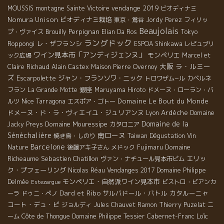
vendange 2019
MOUSSIS
montagne Sainte Victoire
ビオディナミ
Nomura Unison
ビオディナミ栽培
東京・鴬谷
Jordy Perez
フィリッ
Beaujolais
Perpignan
プ・ヴァイス
Brouilly
Elian Da Ros
Tokyo
ラングドック
レ・ザフランシ
Roppongi
ESPOA Shinkawa
レピュブリ
ワイン見本市「アンディジェンヌ」
モンペリエ
ック広場
Marcel et
大阪
ラ・ルミー
Claire Richaud
Alain Castex
Maison Pierre Overnoy
ズ
Escarpolette
ジャン・フランソワ・ニック
トロワザム−ル
カベルネ
銀座
フラン
La Grande Motte
Maruyama Hiroto
ドメーヌ・ローラン・バ
Nice
Domaine Le Bout du Monde
ルツ
Tarragona
エスポア・ゴトー
ドメーヌ・ド・ラ・ヴィエイユ・ジュリアンヌ
Ardèche
Lyon
Domaine
Domaine de la
Domaine Mouressipe
Jacky Preys
カタロニア
Sénèchalière
南ローヌ
焼き鳥・しのり
Taiwan Dégustation Vin
Barcelone
Domaine
Nature
後藤アキ子さん
メドック
Fujimaru
Richeaume
Sebastien Chatillon
エリッ
ヴァン・ナチュール見本市ビム
ク・プフェーリング
Nicolas Réau
Vendanges 2017
Domaine Philippe
モンペリエ・自然派ワイン見本市
Delmée
ビストロ・ビアンカ
Estezargue
Dard et Ribo
サルバドール・バトル
カタルーニャ
ーラ
ドゥニ・ペノ
コート・デュ・ピ
ジョルディ
Jules Chauvet
Ramon
Thierry Puzelat
ニ
Loïc
ーム
Côte de Thongue
Domaine Philippe Tessier
Cabernet-Franc