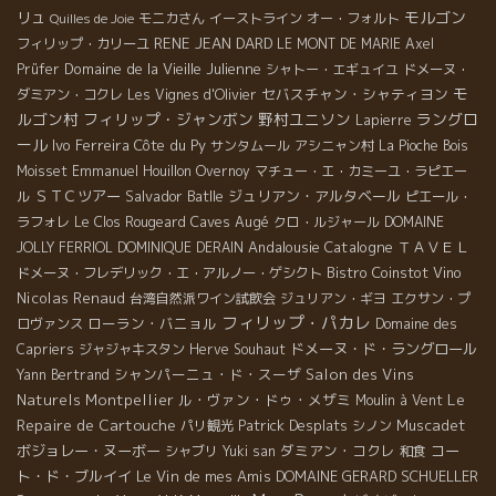
モルゴン
リュ
モニカさん
イーストライン
オー・フォルト
Quilles de Joie
RENE JEAN DARD
フィリップ・カリーユ
LE MONT DE MARIE
Axel
Domaine de la Vieille Julienne
Prüfer
シャトー・エギュイユ
ドメーヌ・
モ
セバスチャン・シャティヨン
ダミアン・コクレ
Les Vignes d'Olivier
ルゴン村
フィリップ・ジャンボン
野村ユニソン
ラングロ
Lapierre
ール
Ivo Ferreira
Côte du Py
サンタムール
アシニャン村
La Pioche
Bois
Moisset
Emmanuel Houillon Overnoy
マチュー・エ・カミーユ・ラピエー
ＳＴＣツアー
Salvador Batlle
ジュリアン・アルタベール
ル
ピエール・
Caves Augé
ラフォレ
Le Clos Rougeard
クロ・ルジャール
DOMAINE
Andalousie
Catalogne
ＴＡＶＥＬ
JOLLY FERRIOL
DOMINIQUE DERAIN
Bistro Coinstot Vino
ドメーヌ・フレデリック・エ・アルノー・ゲシクト
Nicolas Renaud
台湾自然派ワイン試飲会
ジュリアン・ギヨ
エクサン・プ
フィリップ・パカレ
ローラン・バニョル
ロヴァンス
Domaine des
ドメーヌ・ド・ラングロール
Capriers
ジャジャキスタン
Herve Souhaut
シャンパーニュ・ド・スーザ
Salon des Vins
Yann Bertrand
Le
Naturels Montpellier
ル・ヴァン・ドゥ・メザミ
Moulin à Vent
Repaire de Cartouche
Patrick Desplats
Muscadet
パリ観光
シノン
ボジョレー・ヌーボー
ダミアン・コクレ
コー
シャブリ
Yuki san
和食
ト・ド・ブルイイ
Le Vin de mes Amis
DOMAINE GERARD SCHUELLER