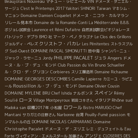
Beaujolais Nouveau
マチュー・ラピエール
VIN
ドメーヌ・ダニエル・
Taiwan
サージュ
C'est le Printemps 2017
Yakitori SHINORI
マキシム・
Domaine Damien Coquelet
ドメーヌ・ニコラ・カルマラン
マニョン
リレール見本市
Domaine de la Romanée-Conti
La Méditerranée
B.B.B.
ボジョレ試飲会
Laurence et Rémi Dufaitre
自然派試飲会ビオジョレーヌ
マーク・ペノ
Le Clos des Grillons
パトリック・デプラ
BMO 社
タラゴナ
クリストフ・パカレ
ジョルディ・ペレズ
Les Pénitentes
ストラスブル
Sud-Ouest
DOMAINE PASCAL SIMONUTTI
地中海
グ
シャンパ－ニュ・
PHILIPPE PACALET
Angers
ジュラ
ドメ
ジャック・ラセ－ニュ
Jordy
ーヌ・ル・ブ・デュ・モンド
Club Passion du Vin
Bruno Schueller
ル・クロ・デ・グリヨン
Corbieres
Domaine Richaume
スリエ醸造所
DOMAINE GEORGES DESCOMBES
Camille Lapierre
カミーユ・ラピエ
Roussillon
ル・ブ・デュ・モンド
Domaine Olivier Cousin
ール
スペイン
DOMAINE MYLENE BRU
ナルボンヌ
Rémy
Chef Ishida
ローヌ
Rhône sud
Soulié
イタリア
Village Montpeyroux
岩田コキさん
ロワール
収穫2017年
小松屋
Chef
Madoka san
Bistro MARUGO
Mantani
Narbonne
台湾
Pouilly-Fumé
passion
サカガミの日野さん
モ
Domaine
DOMAINE NICOLAS CARMARANS
ンマルトルの丘
Christophe Pacalet
ドメーヌ・デ・スリエ
レミ・デュフェイトル
Eau
アンジェ
Forte
ヴィヴィアン・エメルスダール
加藤さん
CLOSERIES DES