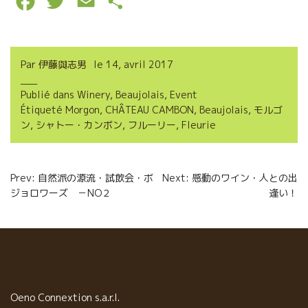
F
T
E
P
a
w
m
a
c
i
a
r
Par
伊藤與志男
le
14, avril 2017
e
t
i
t
Publié dans
Winery
,
Beaujolais
,
Event
b
t
l
a
Étiqueté
Morgon
,
CHÂTEAU CAMBON
,
Beaujolais
,
モルゴ
o
e
g
ン
,
シャトー・カンボン
,
フルーリー
,
Fleurie
o
r
e
Navigation
k
r
Prev: 自然派の源流・試飲会・ボ
Next: 感動のワイン・人との出
ジョロワーズ －NO２
逢い！
de
l’article
Oeno Connextion s.a.r.l.