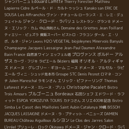
Edouard Laffitte
シャンパーニュ
Mathieu
Thierry Forestier
Lapierre
ルペール・ド・カルトゥッシュ
Cidre
Kanako san
ERIC DE
Les Affranchis
SOUSA
ヴァン・ナチュール
ローランス・エ・レミ・デュ
ジャン・クロード・ラパリュ
ドメー
フェイトル
レストラン・グラン８
ヌ・エリック・カム
Jean Foillard
中山良則さん
Domaine des Griottes
ティエリー・ピュズラ
質販スーパー
ビストロ・フラコン
ダール・エ・リ
H2O VEGETAL
biojoleynes
Banyuls
ボ、ルネ・ジャン
Minervois
Leonis
Champagne Jacques Lassaigne
Alexandre
Jean-Paul Daumen
プロヴァンス
ボルドー
アル
Bain
自然派ワイン
France
エッフェル塔
ザス
オリオル・アルティギャ
カーヴ・フジキ
ラピエール
Béziers
福岡
ス
ドメーヌ・グレゴリー・ギヨーム
ニース
ドメーヌ・マルセル・ラピ
エール
Groupe STC
ヴィニ・シュッド見本市
Denis Pesnot
ロマネ・コン
ラモンさん
エリック・ピファーリング
チ
Julien Mareschal
Thomas
Christophe Pacalet
Laforest
ドメーヌ・ミレーヌ・ブリュ
Bistro
ブルゴーニュ
Bordeaux
石田シェフ
エドワード・ラフ
Trois Amours
ィット
スリエ400年記念
ESPOA YOROZUYA TOURS
カナコさん
Bistro
Le Casot des Mailloles
沖縄
Simba
Saint Aubin
Catalunya
BISSOH
JACQUES LASSAIGNE
ドメーヌ・ラ・プティット・べニューズ
DAMIEN
ルシヨン
Château Aiguilloux
Salon
BUREAU
Le Clos des Jarres
L'irréel
Okinawa
ドメーヌ・ジャン・クロード・ラパ
プリューレ・ロック