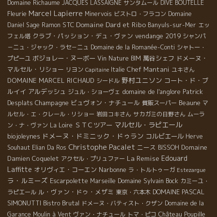
Domaine Richaume
JACQUES LASSAIGNE
サンタムール
DIVE BOUTELLE
Marcel Lapierre
Fleurie
Minervois
ビストロ・フラコン
Domaine
Domaine Dard et Ribo
STC
Daniel Sage
Ramon
Banyuls-sur-Mer
エッ
クラブ・パッション・デュ・ヴァン
vendange 2019
フェル塔
シャンパ
－ニュ・ジャック・ラセ－ニュ
Domaine de la Romanée-Conti
シャトー・
ボジョレー・ヌーボー
萬谷シェフ
ドメーヌ・
プピーユ
Vin Nature BIM
マルセル・リショー
Chef Mantani
リヨン
Italie
ユキさん
Capitaine
野村ユニソン
DOMAINE MARCEL RICHAUD
コート・ド・ブ
シードル
ルイイ
アルデッシュ
domaine de l'anglore
Patrick
ジュル・ショーヴェ
Desplats
Champagne
ビュヴォン・ナチュール
Beaune
質販スーパー
マ
ルセル・エ・クレール・リショー
岩田コキさん
サカガミの日野さん
ムーラ
マルセル・ラピエール
ＳＴＣツアー
ン・ナ・ヴァン
La Loire
ドメーヌ・ドミニック・ドゥラン
biojoleynes
コルビエール
Herve
Christophe Pacalet
ニース
Domaine
Souhaut
Elian Da Ros
BISSOH
La Remise
Edouard
Damien Coquelet
アクセル・プリュファー
Laffitte
オリヴィエ・コーエン
Narbonne
ラ・トルトゥーガ
Estezargue
ラ・ルミーズ
Escarpolette
Domaine Sylvain Bock
Marseille
カミーユ・
ル・ヴァン・ドゥ・メザミ
DOMAINE PASCAL
ラピエール
東京・六本木
SIMONUTTI
Bistro Brutal
ドメーヌ・バティスト・クザン
Domaine de la
Garance
Moulin à Vent
ヴァン・ナチュール
トマ・ピコ
Château Poupille