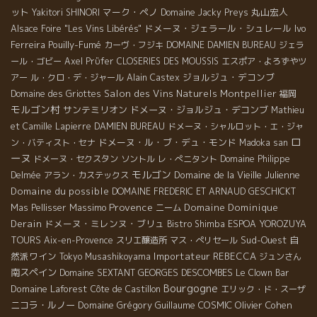
ット
マーク・ペノ
丸山宏人
Yakitori SHINORI
Domaine Jacky Preys
ドメーヌ・ジェラール・シュレール
Ivo
Alsace Foire "Les Vins Libérés"
Ferreira
Pouilly-Fumé
カーヴ・フジキ
DOMAINE DAMIEN BUREAU
ジェラ
ール・ゴビー
Axel Prϋfer
CLOSERIES DES MOUSSIS
エスポア・よろずやツ
ジョルジュ・デコンブ
アー
ル・クロ・デ・ジャール
Alain Castex
Salon des Vins Naturels Montpellier
Domaine des Griottes
福岡
モルゴン村
サンテミリオン
ドメーヌ・ジョルジュ・デコンブ
Mathieu
et Camille Lapierre
DAMIEN BUREAU
ドメーヌ・シャルロット・エ・ジャ
ロ
ドメーヌ・ル・ブ・デュ・モンド
ン・バティスト・セナ
Madoka san
ーヌ
ドメーヌ・セクスタン
ソントル
レ・ぺニタント
Domaine Philippe
モルゴン
Domaine de la Vieille Julienne
Delmée
アラン・カステックス
Domaine du possible
DOMAINE FREDERIC ET ARNAUD GESCHICKT
Provence
Massimo
Domaine Dominique
Mas Pellisser
ニーム
Derain
ドメーヌ・ミレンヌ・ブリュ
Bistro Shimba
ESPOA YOROZUYA
Sud-Ouest
自
TOURS
Aix-en-Provence
スリエ醸造所
マス・ぺリセール
然派ワイン
Importateur REBECCA
Tokyo Musashikoyama
ジュンさん
南スペイン
GEORGES DESCOMBES
Domaine SEXTANT
Le Clown Bar
Bourgogne
Domaine Laforest
Côte de Castillon
エリック・ド・スーザ
ニコラ・ルノー
Domaine Grégory Guillaume
COSMIC
Olivier Cohen