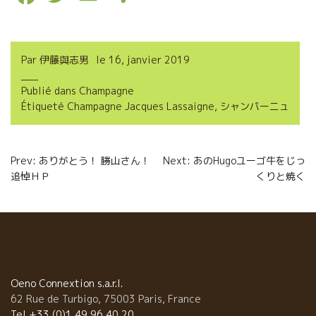
a
w
m
a
c
i
a
r
Par
伊藤與志男
le
16, janvier 2019
e
t
i
t
Publié dans
Champagne
b
t
l
a
Étiqueté
Champagne Jacques Lassaigne
,
シャンパーニュ
o
e
g
o
r
e
Navigation
Prev: ありがとう！ 勝山さん！
Next: あのHugoユーゴ牛をじっ
k
r
追悼ＨＰ
くりと焼く
de
l’article
Oeno Connextion s.a.r.l.
62 Rue de Turbigo, 75003 Paris, France
Tel +33 (0)1 49 96 40 20