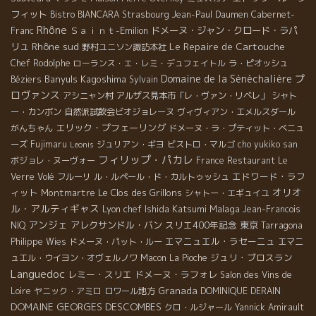
フィット
Bistro BIANCARA
Strasbourg
Jean-Paul Daumen
Cabernet-
Rhône
Ｓａｉｎｔ-Emilion
ドメーヌ・ジャン・クロード・ラパ
Franc
Rhône sud
Le Repaire de Cartouche
リュ
野村ユニソン諏訪本社
Chef Rodolphe
ローランス・エ・レミ・デュフェイトル
ラ・ピオッシュ
Domaine de la Sénèchalière
プ
Banyuls
Kagoshima
Béziers
Sylvain
ロヴァンス
アシニャン村
アルザス見本市「レ・ヴァン・リベレ」
シャト
ー・カンボン
自然派試飲会ビオジョレーヌ
ヴィヴィアン・エメルスダール
エリック・プフェーリング
がんちゃん
ドメーヌ・ラ・プティット・べニュ
ーズ
Fujimaru
ジュリアン・ギヨ
ビストロ・マルゴ
cho yukiko san
Leonis
フィリップ・パカレ
ボジョレ・ヌーヴォー
France
Restaurant Le
エドワード・ラフ
Verre Volé
フルーリ
ル・ルペール・ド・カルトゥッシュ
オリオ
ィット
Montmartre
Le Clos des Grillons
シャトー・エギュイユ
ル・アルティギャス
Lyon chef Ishida Katsumi
Malaga
Jean-Francois
アンジェ
アレクサンドル・バン
スリエ400年記念
東京
NIQ
Tarragona
エマニュエル・ラセーニュ
Philippe Wies
ドメーヌ・パット・ルー
エマニ
ジュリ・ブロスラン
ュエル・ウイヨン・オヴェルノワ
Macon
La Pioche
Languedoc
レミー・スリエ
ドメーヌ・ラフォレ
Salon des Vins de
Granada
Loire
ヤニック・アミロ
ロワール地方
DOMINIQUE DERAIN
DOMAINE GEORGES DESCOMBES
クロ・ルジャール
Yannick Amirault