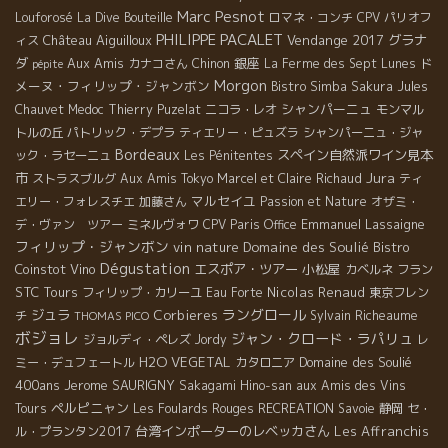
Marc Pesnot
Louforosé
La Dive Bouteille
ロマネ・コンチ
CPV パリオフ
PHILIPPE PACALET
Château Aiguilloux
Vendange 2017
グラナ
ィス
ダ
Aux Amis
銀座
ド
カナコさん
Chinon
La Ferme des Sept Lunes
pépite
Morgon
メーヌ・フィリップ・ジャンボン
Bistro Simba
Sakura
Jules
シャンパーニュ
Chauvet
Medoc
Thierry Puzelat
ニコラ・レオ
モンマル
トルの丘
パトリック・デプラ
ティエリー・ピュズラ
シャンパーニュ・ジャ
Bordeaux
スペイン自然派ワイン見本
ック・ラセーニュ
Les Pénitentes
Jura
市
ストラスブルグ
Aux Amis Tokyo
Marcel et Claire Richaud
ティ
マルセイユ
エリー・フォレスチエ
加藤さん
Passion et Nature
オザミ・
Emmanuel Lassaigne
デ・ヴァン ツアー
ミネルヴォワ
CPV Paris Office
フィリップ・ジャンボン
vin nature
Domaine des Soulié
Bistro
Dégustation
Coinstot Vino
エスポア・ツアー
小松屋
カベルネ フラン
STC Tours
Nicolas Renaud
フィリップ・カリーユ
Eau Forte
東京フレン
ラングロール
ジュラ
Corbieres
チ
Sylvain Richeaume
THOMAS PICO
ボジョレ
ジャン・クロード・ラパリュ
ジョルディ・ペレズ
Jordy
レ
H2O VEGETAL
Domaine des Soulié
ミー・デュフェートル
カタロニア
400ans
Jerome SAURIGNY
Sakagami Hino-san
aux Amis des Vins
ペルピニャン
Tours
Les Foulards Rouges
RECREATION
Savoie
静岡
セ・
台湾インポーターのレベッカさん
Les Affranchis
ル・プランタン2017