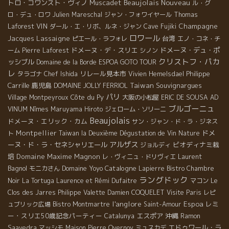
Beaujolais Nouveau
トロ・コワンスト・ヴィノ
Muscadet
ル・グ
ロ・デュ・ロワ
Julien Mareschal
ジャン・フォワイヤール
Thomas
VIN
Champagne
Laforest
ダール・エ・リボ、ルネ・ジャン
Cave Fujiki
ロワール
Jacques Lassaigne
台湾
ピエール・ラフォレ
エノ・コネ・チ
ドメーヌ・デ・スリエ
ドメーヌ・デュ・ポ
ーム
Pierre Laforest
シノン
クリストフ・パカ
ッシブル
Domaine de la Borde
ESPOA GOTO TOUR
レ
リレール見本市
Philippe
タラゴナ
Chef Ishida
Vivien Hemelsdael
Carrille
鹿児島
Taiwan
Souvignargues
DOMAINE JOLLY FERRIOL
パリ
Côte du Py
Village Montpeyroux
大阪の小松屋
ERIC DE SOUSA
AD
ブルゴーニュ
VINUM
Nîmes
Maruyama Hiroto
ジェローム・ソリーニ
Beaujolais
ドメーヌ・エリック・カム
サン・ジャン・ド・ラ・ジネス
Montpellier
ドメ
ト
Taiwan la Deuxième Dégustation de Vin Nature
アルザス
ーヌ・ド・ラ・セネシャリエール
ビオディナミ栽
ジョルディ
培
Domaine Maxime Magnon
Laurent
レ・ヴィニュ・ドリヴィエ
Bagnol
Domaine Yoyo
Catalogne
モニカさん
Lapierre
Bistro Chambre
ラングドック
Noir
La Tortuga
Laurence et Rémi Dufaitre
マコン
Le
Clos des Jarres
Philippe Valette
Damien COQUELET
Visite Paris
レピ
l'anglore
Espoa
レミ
ュブリック広場
Bistro Montmartre
Saint-Amour
ー・スリエ50歳記念パーティー
エスポア
沖縄
Catalunya
Ramon
エドゥワール・ラ
Saavedra
マッシモ
Maison Pierre Overnoy
ミュスカデ