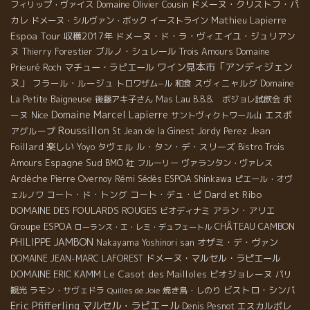
Domaine Olivier Cousin
ドメーヌ・クリストフ・パ
フィリップ・ヴァイス
カレ
Mathieu Lapierre
ドメーヌ・シルヴァン・ボック
イーストライン
Espoa Tour
収穫2017年
ドメーヌ・ド・ラ・ヴィエイユ・ジュリアン
ヌ
ブルノ・シュレール
Thierry Forestier
Trois Amours
Domaine
ワイン見本市「アンディジェン
マチュー・ラピエール
Prieuré Roch
ヌ」
フラール・ルージュ
スヴィニャルグ
トロワザム−ル
和食
Domaine
Mas Lau
ボ
La Petite Baigneuse
後藤アキ子さん
B.B.B. ボジョレ試飲会
Domaine Marcel Lapierre
ーヌ
Nice
エスポ
サントヴィクトワール山
Roussillon
アグループ
Jean
St Jean de la Ginest
Jordy Perez
Foillard
楽しい
タヴェル
ル・タン・デ・スリーズ
Yoyo
Bistro Trois
Espagne Sud
Amours
BMO 社
フルーリー
ヴァランタン・ヴァレス
Ardèche
Pierre Overnoy
Rémi Sédès
ESPOA Shinkawa
ピエール・オヴ
Dard et Ribo
コート・ド・トング
コート・デュ・ピ
ェルノワ
DOMAINE DES FOULARDS ROUGES
アラン・アリエ
ビオディナミ
Groupe ESPOA
CHÂTEAU CAMBON
ローランス・エ・レミ・デュフェートル
PHILIPPE JAMBON
オザミ・デ・ヴァン
Nakayama Yoshinori san
ドメーヌ・マルセル・ラピエール
DOMAINE JEAN-MARC LAFOREST
DOMAINE ERIC KAMM
Le Casot des Mailloles
ビオジョレーヌ
パリ
ビストロ・シンバ
観光
ラモン・サヴェドラ
焼き鳥・しのり
Quilles de Joie
Eric Pfifferling
マルセル・ラピエ－ル
エスカルポレ
Denis Pesnot