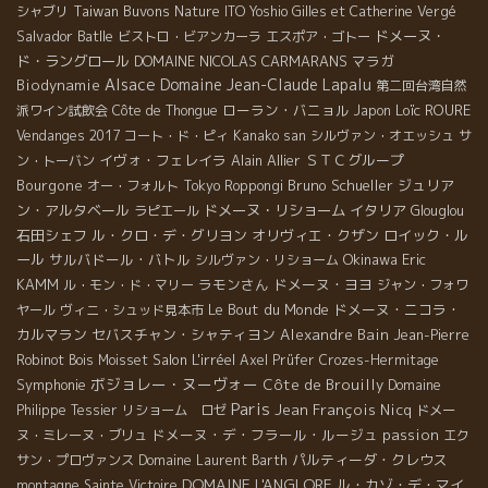
Taiwan Buvons Nature
シャブリ
ITO Yoshio
Gilles et Catherine Vergé
Salvador Batlle
ドメーヌ・
ビストロ・ビアンカーラ
エスポア・ゴトー
ド・ラングロール
DOMAINE NICOLAS CARMARANS
マラガ
Alsace
Domaine Jean-Claude Lapalu
Biodynamie
第二回台湾自然
ローラン・バニョル
Loïc ROURE
派ワイン試飲会
Côte de Thongue
Japon
Vendanges 2017
コート・ド・ピィ
Kanako san
シルヴァン・オエッシュ
サ
イヴォ・フェレイラ
Alain Allier
ＳＴＣグループ
ン・トーバン
Bourgone
Bruno Schueller
ジュリア
オー・フォルト
Tokyo Roppongi
ン・アルタベール
ドメーヌ・リショーム
イタリア
ラピエール
Glouglou
石田シェフ
ル・クロ・デ・グリヨン
オリヴィエ・クザン
ロイック・ル
ール
サルバドール・バトル
Okinawa
Eric
シルヴァン・リショーム
KAMM
ラモンさん
ドメーヌ・ヨヨ
ル・モン・ド・マリー
ジャン・フォワ
Le Bout du Monde
ドメーヌ・ニコラ・
ヤール
ヴィニ・シュッド見本市
カルマラン
セバスチャン・シャティヨン
Alexandre Bain
Jean-Pierre
Salon L'irréel
Robinot
Bois Moisset
Axel Prüfer
Crozes-Hermitage
ボジョレー・ヌーヴォー
Symphonie
Côte de Brouilly
Domaine
Paris
Jean François Nicq
Philippe Tessier
リショーム ロゼ
ドメー
ドメーヌ・デ・フラール・ルージュ
passion
ヌ・ミレーヌ・ブリュ
エク
パルティーダ・クレウス
サン・プロヴァンス
Domaine Laurent Barth
DOMAINE L'ANGLORE
ル・カゾ・デ・マイ
montagne Sainte Victoire