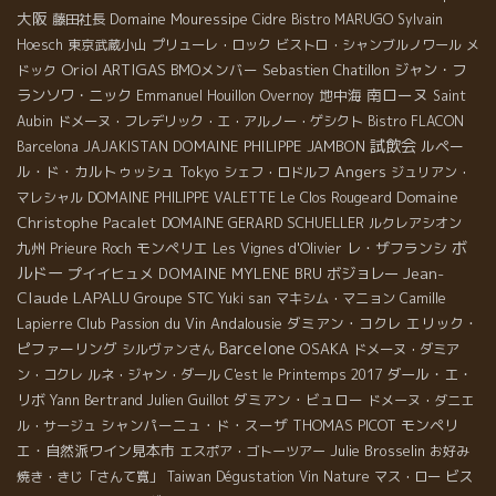
大阪
Domaine Mouressipe
藤田社長
Cidre
Bistro MARUGO
Sylvain
Hoesch
東京武蔵小山
プリューレ・ロック
ビストロ・シャンブルノワール
メ
Oriol ARTIGAS
BMOメンバー
Sebastien Chatillon
ジャン・フ
ドック
南ローヌ
ランソワ・ニック
地中海
Emmanuel Houillon Overnoy
Saint
Aubin
ドメーヌ・フレデリック・エ・アルノー・ゲシクト
Bistro FLACON
試飲会
DOMAINE PHILIPPE JAMBON
ルペー
Barcelona
JAJAKISTAN
Angers
ル・ド・カルトゥッシュ
Tokyo
シェフ・ロドルフ
ジュリアン・
Domaine
マレシャル
DOMAINE PHILIPPE VALETTE
Le Clos Rougeard
Christophe Pacalet
DOMAINE GERARD SCHUELLER
ルクレアシオン
ボ
九州
モンペリエ
レ・ザフランシ
Prieure Roch
Les Vignes d'Olivier
ルドー
Jean-
プイイヒュメ
DOMAINE MYLENE BRU
ボジョレー
Claude LAPALU
Groupe STC
Yuki san
マキシム・マニョン
Camille
Club Passion du Vin
Andalousie
ダミアン・コクレ
エリック・
Lapierre
Barcelone
ピファーリング
OSAKA
シルヴァンさん
ドメーヌ・ダミア
ダール・エ・
ン・コクレ
ルネ・ジャン・ダール
C'est le Printemps 2017
リボ
ダミアン・ビュロー
Yann Bertrand
Julien Guillot
ドメーヌ・ダニエ
シャンパーニュ・ド・スーザ
THOMAS PICOT
モンペリ
ル・サージュ
エ・自然派ワイン見本市
Julie Brosselin
エスポア・ゴトーツアー
お好み
ビス
焼き・きじ「さんて寛」
Taiwan Dégustation Vin Nature
マス・ロー