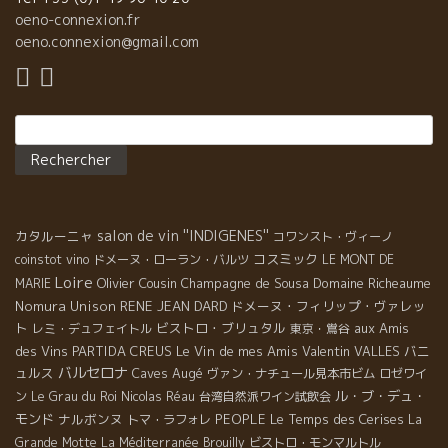
oeno-connexion.fr
oeno.connexion@gmail.com
Rechercher :
salon de vin ''INDIGENES''
カタルーニャ
コワンスト・ヴィーノ
コスミック
coinstot vino
ドメーヌ・ローラン・バルツ
LE MONT DE
Loire
Olivier Cousin
Champagne de Sousa
Domaine Richeaume
MARIE
Nomura Unison
RENE JEAN DARD
ドメーヌ・フィリップ・ヴァレッ
ト
ビストロ・ブリュタル
aux Amis
レミ・デュフェイトル
東京・鴬谷
des Vins
PARTIDA CREUS
Le Vin de mes Amis
Valentin VALLES
バニ
バルセロナ
ュルス
Caves Augé
ヴァン・ナチュール見本市ビム
ロゼワイ
ル・ブ・デュ・
ン
Le Grau du Roi
Nicolas Réau
台湾自然派ワイン試飲会
モンド
ナルボンヌ
PEOPLE
Le Temps des Cerises
トマ・ラフォレ
La
Grande Motte
La Méditerranée
Brouilly
ビストロ・モンマルトル