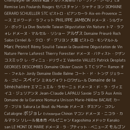
Champagne de Sousa
和食
アルザス見本市「レ・ヴァン・リベレ」
Remise
セバスチャン・シャティヨン
DOMAINE
Les Foulards Rouges
GERARD SCHUELLER
STC
ニ
ビストロ・ビアンカーラ
Aix-en-Provence
PHILIPPE JAMBON
ース
エドワード・ラフィット
ドメーヌ・シルヴァ
ン・ボック
La Dive Bouteille
Taiwan Dégustation Vin Nature
トマ・ラフ
アルザス
ドメーヌ・マルセル・リショー
ォレ
Domaine Prieuré Roch
大阪
Salon L'irréel
ル・クロ・デ・グリヨン
ビストロ・モンマルトル
Marc Pesnot
Rémy Soulié
Taiwan la Deuxième Dégustation de Vin
Nature
Pierre Laforest
Thierry Forestier
ドメーヌ・バティスト・クザン
コスミック
Valentin VALLES
Patrick Desplats
レ・ヴィニュ・ドリヴィエ
GEORGES DESCOMBES
Domaine Olivier Cousin
ＳＴＣツアー
Ramon
オ
コート・ド・トング
ー・フォルト
Jordy
Domaine Elodie Balme
ジェラー
スペイン
Domaine de la
ル・ゴビー
ミネルヴォワ
トロワザム−ル
Sénèchalière
エマニュエル・ラセーニュ
ドメーヌ・ド・ラ・ヴィエ
Jean-Claude LAPALU
イユ・ジュリアンヌ
ジュラ
Aux Amis
Savoie
Nomura Unison
Domaine de la Garance
Marie-Hélène BACAVE
カー
Le Bout du Monde
ヴ・フジキ
Sakura
ドメーヌ・ダミアン・コクレ
ボジョレ
Catalogne
ドメーヌ・ニコラ・カ
Chinon
マコン
Estezargue
ルマラン
リレール見本市
ペルピニャン
Kagoshima
メドック
Kanako
モルゴン
san
LE MONT DE MARIE
ドメーヌ・ラ・プティット・べニューズ