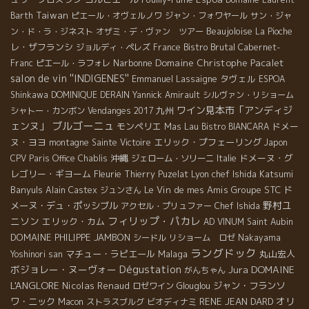
Taiwan
Barth
ピエール・オヴェルノワ
ジャン・フォワヤール
サン・ジャ
Beaujoloise
ン・ド・ラ・ジネスト
オザミ・デ・ヴァン ツアー
La Pioche
レ・ザフランシ
Bistro Brutal
ジョルディ・ペレズ
France
Cabernet-
Domaine Christophe Pacalet
Narbonne
Franc
ピエール・ラフォレ
salon de vin ''INDIGENES''
Emmanuel Lassaigne
タヴェル
ESPOA
Shinkawa
DOMINIQUE DERAIN
Yannick Amirault
シルヴァン・リショーム
ワイン見本市「アンディジ
九州
シャトー・カンボン
Vendanges 2017
ブルゴーニュ
ェンヌ」
モンペリエ
Mas Lau
ドメー
Bistro BIANCARA
ヌ・ヨヨ
エリック・プフェーリング
montagne Sainte Victoire
Japon
沖縄
ドメーヌ・グ
CPV Paris Office
Chablis
ジェローム・ソリーニ
Italie
レゴリー・ギヨーム
Fleurie
Lyon chef Ishida Katsumi
Thierry Puzelat
Banyuls
Le Vin de mes Amis
Groupe STC
ド
Alain Castex
ジュンさん
野村ユ
メーヌ・デュ・ポッシブル
アクセル・プリュファー
Chef Ishida
フィリップ・パカレ
ニソン
エリック・カム
AD VINUM
Saint Aubin
DOMAINE PHILIPPE JAMBON
シードル
リショーム ロゼ
Nakayama
ラングドック
マチュー・ラピエール
Malaga
丸山宏人
Yoshinori san
Dégustation
ボジョレー・ヌーヴォー
Jura
DOMAINE
がんちゃん
L'ANGLORE
Nicolas Renaud
ジャン・フランソ
ロゼワイン
Glouglou
オリ
ワ・ニック
RENE JEAN DARD
Macon
ストラスブルグ
ビオディナミ