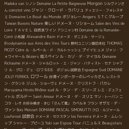
Morgon
Madoka san
シノン
Domaine La Petite Baigneuse
シルヴァンさ
ジャン・クロード・ラパリュ
ん
coinstot vino
ティエリー・フォレスチ
Angers
Domaine Le Bout du Monde
ボジョレー
ＳＴＣグループ
エ
Taiwan Buvons Nature
楽しい
ドメーヌ・リショーム
Salon des Vins de
ＴＡＶＥＬ
自然派ワイン
Loire
アシニャン村
Domaine de la Romanée-
小松屋
Alexandre Bain
Conti
ドメーヌ・ダニエル・サージュ
Biodynamie
THOMAS
aux Amis des Vins Tours
野村ユニソン諏訪本社
PICOT
プイイヒュメ
Cidre
ル・ルペール・ド・カルトゥッシュ
ジャン・フ
南スペイン
ル・カゾ・デ・マイヨル
Domaine
ォワイヤール
Béziers
Richaume
ドメーヌ・シャルロット・エ・ジャン・バティスト・セナ
シャブ
Espagne Sud
リ
ル・グロ・デュ・ロワ
B.B.B. ボジョレ試飲会
DOMAINE
ロワール
台湾インポーターのレベッカさん
JOLLY FERRIOL
レストラ
ドメーヌ・クリストフ・パカレ
ン・グラン８
ジュル・ショーヴェ
Rhône sud
ル・タン・デ・スリーズ
Maruyama Hiroto
レミ・デュフェ
ボルドー
ドメーヌ・デ・スリエ
イトル
Saint-Amour
サン・トーバン
ニ
オザミ・デ・
コラ・レオ
お好み焼き・きじ「さんて寛」
カベルネ フラン
ヴァン
DOMAINE PASCAL SIMONUTTI
Bois Moisset
クロ・ルジャール
試飲会
Ivo Ferreira
ドメーヌ・ムレシ
Louforosé
ドメーヌ・セクスタン
Espoa Tour
Beaujolais
ップ
バニュルス
シャトー・プピーユ
Yuki san