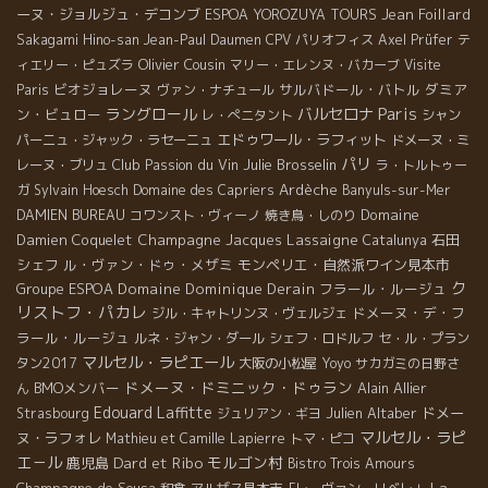
ーヌ・ジョルジュ・デコンブ
Jean Foillard
ESPOA YOROZUYA TOURS
Sakagami Hino-san
Jean-Paul Daumen
CPV パリオフィス
Axel Prüfer
テ
Olivier Cousin
ィエリー・ピュズラ
マリー・エレンヌ・バカーブ
Visite
ビオジョレーヌ
サルバドール・バトル
ダミア
Paris
ヴァン・ナチュール
Paris
ラングロール
バルセロナ
ン・ビュロー
レ・ぺニタント
シャン
エドゥワール・ラフィット
パーニュ・ジャック・ラセーニュ
ドメーヌ・ミ
パリ
Club Passion du Vin
Julie Brosselin
レーヌ・ブリュ
ラ・トルトゥー
Ardèche
ガ
Sylvain Hoesch
Domaine des Capriers
Banyuls-sur-Mer
Domaine
DAMIEN BUREAU
コワンスト・ヴィーノ
焼き鳥・しのり
Damien Coquelet
Champagne Jacques Lassaigne
石田
Catalunya
シェフ
ル・ヴァン・ドゥ・メザミ
モンペリエ・自然派ワイン見本市
ク
Groupe ESPOA
Domaine Dominique Derain
フラール・ルージュ
リストフ・パカレ
ドメーヌ・デ・フ
ジル・キャトリンヌ・ヴェルジェ
ラール・ルージュ
ルネ・ジャン・ダール
シェフ・ロドルフ
セ・ル・プラン
マルセル・ラピエール
タン2017
大阪の小松屋
Yoyo
サカガミの日野さ
ドメーヌ・ドミニック・ドゥラン
BMOメンバー
Alain Allier
ん
Edouard Laffitte
Julien Altaber
ドメー
Strasbourg
ジュリアン・ギヨ
マルセル・ラピ
ヌ・ラフォレ
Mathieu et Camille Lapierre
トマ・ピコ
エ－ル
Dard et Ribo
モルゴン村
鹿児島
Bistro Trois Amours
La