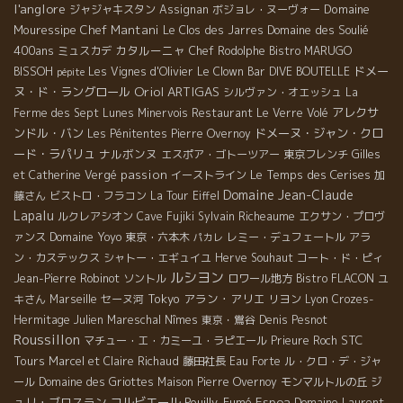
l'anglore
Domaine
ジャジャキスタン
Assignan
ボジョレ・ヌーヴォー
Mouressipe
Chef Mantani
Domaine des Soulié
Le Clos des Jarres
400ans
カタルーニャ
ミュスカデ
Chef Rodolphe
Bistro MARUGO
ドメー
BISSOH
Les Vignes d'Olivier
Le Clown Bar
DIVE BOUTELLE
pépite
Oriol ARTIGAS
ヌ・ド・ラングロール
シルヴァン・オエッシュ
La
アレクサ
Ferme des Sept Lunes
Minervois
Restaurant Le Verre Volé
ンドル・バン
ドメーヌ・ジャン・クロ
Les Pénitentes
Pierre Overnoy
ード・ラパリュ
ナルボンヌ
エスポア・ゴトーツアー
東京フレンチ
Gilles
passion
Le Temps des Cerises
et Catherine Vergé
イーストライン
加
Domaine Jean-Claude
藤さん
ビストロ・フラコン
La Tour Eiffel
Lapalu
ルクレアシオン
Cave Fujiki
Sylvain Richeaume
エクサン・プロヴ
Domaine Yoyo
ァンス
東京・六本木
レミー・デュフェートル
アラ
パカレ
ン・カステックス
シャトー・エギュイユ
Herve Souhaut
コート・ド・ピィ
ルシヨン
Jean-Pierre Robinot
ソントル
ロワール地方
Bistro FLACON
ユ
Tokyo
アラン・アリエ
キさん
Marseille
セーヌ河
リヨン
Lyon
Crozes-
Hermitage
Julien Mareschal
Nîmes
東京・鴬谷
Denis Pesnot
Roussillon
STC
マチュー・エ・カミーユ・ラピエール
Prieure Roch
Tours
Marcel et Claire Richaud
藤田社長
Eau Forte
ル・クロ・デ・ジャ
ジ
ール
Domaine des Griottes
Maison Pierre Overnoy
モンマルトルの丘
ュリ・ブロスラン
コルビエール
Pouilly-Fumé
Espoa
Domaine Laurent