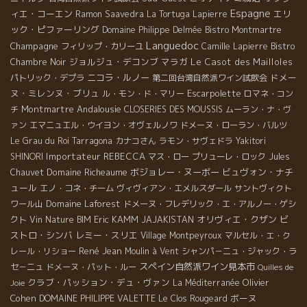
Espagne
ィエ・コーエン
エリ
Ramon Saavedra
La Tortuga
Lapierre
ック・ピファーリング
Domaine Philippe Delmée
Bistro Montmartre
Languedoc
Champagne
フィリップ・カリーユ
Camille Lapierre
Bistro
ジョルジュ・デコンブ
マラガ
Le Casot des Mailloles
Chambre Noir
ニコラ・ルノー
ドメー
パトリック・デプラ
第二回台湾自然派ワイン試飲会
ヌ・ミレンヌ・ブリュ
Escarpolette
ル・モン・ド・マリー
ロマネ・コン
Montmartre
Andalousie
チ
CLOSERIES DES MOUSSIS
ムーラン・ナ・ヴ
ァン
エマニュエル・ウイヨン・オヴェルノワ
ドメーヌ・ローラン・バルツ
Le Grau du Roi
Tarragona
カナコさん
ラモン・サヴェドラ
Yakitori
Importateur REBECCA
SHINORI
マス・ロー
プリューレ・ロック
Jules
Domaine Richeaume
ボジョレー・ヌーボー
ビュヴォン・ナチ
Chauvet
ュール
エノ・コネ・チーム
ヴィヴィアン・エメルスダール
サントヴィクト
Domaine Laforest
ワール山
ドメーヌ・フレデリック・エ・アルノー・ゲシ
Eric KAMM
オリヴィエ・クザン
ビ
クト
Vin Nature BIM
JAJAKISTAN
ストロ・シンバ
レミー・スリエ
Village Montpeyroux
マルセル・エ・ク
René Jean
レール・リショー
Moulin à Vent
シャンパ－ニュ・ジャック・ラ
スペイン自然派ワイン見本市
セ－ニュ
ドメーヌ・パット・ルー
Quilles de
クラブ・パッション・デュ・ヴァン
Olivier
La Méditerranée
Joie
Cohen
ボーヌ
DOMAINE PHILIPPE VALETTE
Le Clos Rougeard