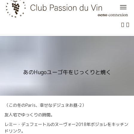
Skip
to
content
あのHugoユーゴ牛をじっくりと焼く
（この冬のParis、幸せなデジュネお昼-2）
友人宅でゆっくりの時間。
レミー・デュフェートルのヌーヴォー2018年ボジョレをキッチン
ドリンク。