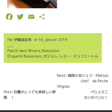
F
T
E
P
a
w
m
a
c
i
a
r
Par
伊藤與志男
le
16, janvier 2019
e
t
i
t
Publié dans
Winery
,
Beaujolais
b
t
l
a
Étiqueté
Beaujolais
,
ボジョレ
,
レミー・デュフェートル
o
e
g
o
r
e
Navigation
Next: 福岡の名シェフ・Matsuo
k
r
chef de Peche
de
Mignon
l’article
Prev: 牡蠣がとっても美味しい季
ペシェミニ
節 ！
ヨンがパリに！