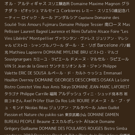
オル・アルティギャス
Domaine Maxime Magnon
グラ
スリエ醸造所
ナダ
マルセイユ
Corbieres
レミー・スリエ50歳記念パ
ラ・ピオッシュ
ーティー
ロイック・ルール
アンダルシア
Domaine des
Capitaine
南ローヌ
Soulié
Trois Amours
Fujimaru
Domaine Philippe Tessier
Mas
Laurent Bagnol
Pellisser
Laurence et Rémi Dufaitre
Alsace Foire "Les
Montpellier
Vins Libérés"
ヴァランタン・ヴァレス
ジュリアン・マレシ
Barcelone
ダール・エ・リボ
ャル
ビストロ・シャンブルノワール
パリ観
Mathieu Lapierre
DOMAINE MYLENE BRU
光
ビストロ・マルゴ
Souvignargues
ドメーヌ・マルセル・ラピエール
カミーユ・ラピエール
VIN
サンテミリオン
ルネ・ジャン
St Jean de la Ginest
Philippe
ルペール・ド・カルトゥッシュ
Valette
ERIC DE SOUSA
Emmanuel
DOMAINE GEORGES DESCOMBES
OSAKA
Houillon Overnoy
La Loire
Bistro Coinstot Vino
Aux Amis Tokyo
DOMAINE JEAN-MARC LAFOREST
Philippe Carrille
アルデッシュ
タラゴナ
福岡
ヴィニ・シュッド見本市
岩
Loïc ROURE
ドメーヌ・ル・ブ・デ
田コキさん
Axel Prϋfer
Elian Da Ros
ュ・モンド
ジュリアン・アルタベール
Nicolas Réau
Julien Guillot
Passion et Nature
cho yukiko san
東京武蔵小山
DOMAINE DAMIEN
Alsace
PEOPLE
Beaune
エスカルポレット
Domaine
BUREAU
Grégory Guillaume
DOMAINE DES FOULARDS ROUGES
Bistro Simba