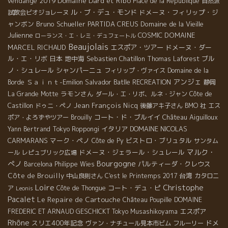
Domaine Dard et Ribo
vendange 2019
Place de la République
自然派
ル・ブ・デュ・モンド
ドメーヌ・フィリップ・ジ
試飲会ビオジョレーヌ
ャンボン
Bruno Schueller
PARTIDA CREUS
Domaine de la Vieille
Julienne
COSMIC
DOMAINE
ローランス・エ・レミ・デュフェートル
Beaujolais
MARCEL RICHAUD
エスポア・ツアー
ドメーヌ・ダー
ル・エ・リボ
日本
地中海
Sebastien Chatillon
ブル
Thomas Laforest
ノ・シュレール
シャンパーニュ
フィリップ・ヴァイス
Domaine de la
アンジェ
Ｓａｉｎｔ-Emilion
Salvador Batlle
Borde
RECREATION
静岡
ラモンさん
La Grande Motte
ダール・エ・リボ、ルネ・ジャン
Côte de
Jean François Nicq
Castillon
ドゥニ・ペノ
後藤アキ子さん
BMO 社
エス
コート・ド・ブルイイ
Château Aiguilloux
ポア・よろずやツアー
Brouilly
イタリア
DOMAINE NICOLAS
Yann Bertrand
Tokyo Roppongi
CARMARANS
マーク・ペノ
ビストロ・ブリュタル
Côte de Py
サンタム
マルク・
ドメーヌ・ジェラール・シュレール
ール
レピュブリック広場
Bourgogne
ぺノ
パルティーダ・クレウス
Barcelona
Philippe Wies
Côte de Brouilly
台湾
中山良則さん
C'est le Printemps 2017
カタロニ
Loire
Christophe
コート・デュ・ピ
ア
Côte de Thongue
Leonis
Pacalet
Le Repaire de Cartouche
Château Poupille
DOMAINE
エスポア
FREDERIC ET ARNAUD GESCHICKT
Tokyo Musashikoyama
Rhône
スリエ400年記念
ドメ
ヴァン・ナチュール見本市ビム
フルーリー