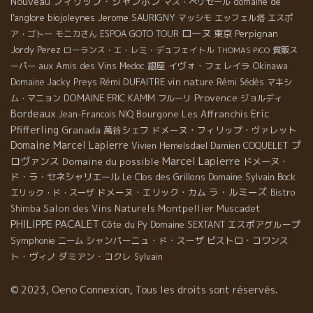
Nouveau
フィリップ・ジャンボン
domaine de
マス・ぺリセール
l'anglore
biojoleynes
Jerome SAURIGNY
マッシモ
エッフェル塔
エスポ
ローヌ
東京
Perpignan
ア・ゴトー
モニカさん
ESPOA GOTO TOUR
Jordy Perez
ローランス・エ・レミ・デュフェイトル
質販ス
THOMAS PICO
aux Amis des Vins
銀座
イヴォ・フェレイラ
Okinawa
ーパー
Medoc
Rémi DUFAITRE
vin nature
Domaine Jacky Preys
Rémi Sédès
マキシ
Provence
DOMAINE ERIC KAMM
ム・マニョン
フルーリ
ジョルディ
Bordeaux
Eric
Bourgone
Les Affranchis
Jean-Francois NIQ
Pfifferling
Granada
萬谷シェフ
ドメーヌ・フィリップ・ヴァレット
Domaine Marcel Lapierre
プ
Vivien Hemelsdael
Damien COQUELET
Marcel Lapierre
ロヴァンス
Domaine du possible
ドメーヌ・
ド・ラ・セネシャリエール
Le Clos des Grillons
Domaine Sylvain Bock
ラ・ルミーズ
ドメーヌ・エリック・カム
エリック・ド・スーザ
Bistro
Salon des Vins Naturels Montpellier
Muscadet
Shimba
PHILIPPE PACALET
Côte du Py
エスポアグループ
Domaine SEXTANT
Symphonie
シャンパーニュ・ド・スーザ
ビストロ・コワンス
ニーム
ト・ヴィノ
ダミアン・コクレ
Sylvain
© 2023, Oeno Connexion, Tous les droits sont réservés.