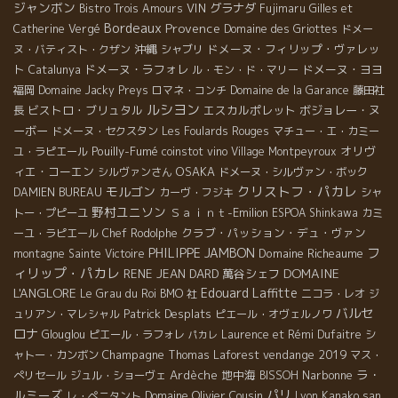
ジャンボン
VIN
グラナダ
Bistro Trois Amours
Fujimaru
Gilles et
Bordeaux
Provence
Catherine Vergé
Domaine des Griottes
ドメー
沖縄
ドメーヌ・フィリップ・ヴァレッ
ヌ・バティスト・クザン
シャブリ
ト
ドメーヌ・ラフォレ
ドメーヌ・ヨヨ
Catalunya
ル・モン・ド・マリー
福岡
Domaine Jacky Preys
ロマネ・コンチ
Domaine de la Garance
藤田社
ルシヨン
ビストロ・ブリュタル
エスカルポレット
ボジョレー・ヌ
長
ーボー
ドメーヌ・セクスタン
Les Foulards Rouges
マチュー・エ・カミー
Pouilly-Fumé
オリヴ
ユ・ラピエール
coinstot vino
Village Montpeyroux
ィエ・コーエン
OSAKA
シルヴァンさん
ドメーヌ・シルヴァン・ボック
クリストフ・パカレ
モルゴン
DAMIEN BUREAU
カーヴ・フジキ
シャ
野村ユニソン
Ｓａｉｎｔ-Emilion
トー・プピーユ
ESPOA Shinkawa
カミ
クラブ・パッション・デュ・ヴァン
ーユ・ラピエール
Chef Rodolphe
フ
PHILIPPE JAMBON
Domaine Richeaume
montagne Sainte Victoire
ィリップ・パカレ
DOMAINE
RENE JEAN DARD
萬谷シェフ
L'ANGLORE
Edouard Laffitte
Le Grau du Roi
BMO 社
ニコラ・レオ
ジ
バルセ
Patrick Desplats
ュリアン・マレシャル
ピエール・オヴェルノワ
ロナ
Glouglou
ピエール・ラフォレ
Laurence et Rémi Dufaitre
シ
パカレ
Champagne
vendange 2019
ャトー・カンボン
Thomas Laforest
マス・
ラ・
Ardèche
地中海
Narbonne
ぺリセール
ジュル・ショーヴェ
BISSOH
ルミーズ
パリ
Domaine Olivier Cousin
レ・ぺニタント
Lyon
Kanako san