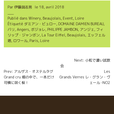
c
i
a
r
Par
伊藤與志男
le
18, avril 2018
e
t
i
t
Publié dans
Winery
,
Beaujolais
,
Event
,
Loire
b
t
l
a
Étiqueté
ダミアン・ビュロー
,
DOMAINE DAMIEN BUREAU
,
o
e
g
パリ
,
Angers
,
ボジョレ
,
PHILIPPE JAMBON
,
アンジェ
,
フィ
リップ・ジャンボン
,
La Tour Eiffel
,
Beaujolais
,
エッフェル
o
r
e
塔
,
ロワール
,
Paris
,
Loire
k
r
Navigation
Next: 小粒で濃い試飲
会
de
Prev: アルザス・オステルタグ
Les
l’article
Grand cru 畑の中で、一本だけ
Grands Verres レ・グラン・ヴ
可憐に咲く桜！
ェール -NO2