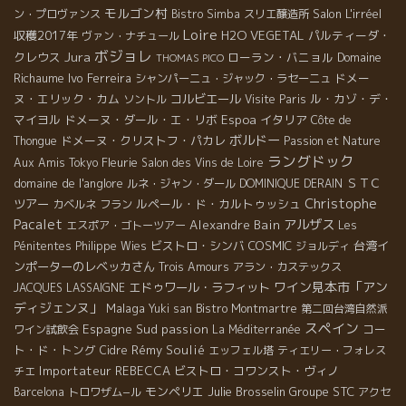
モルゴン村
Salon L'irréel
ン・プロヴァンス
Bistro Simba
スリエ醸造所
Loire
収穫2017年
H2O VEGETAL
パルティーダ・
ヴァン・ナチュール
ボジョレ
Jura
クレウス
ローラン・バニョル
Domaine
THOMAS PICO
Richaume
Ivo Ferreira
ドメー
シャンパーニュ・ジャック・ラセーニュ
ヌ・エリック・カム
コルビエール
ル・カゾ・デ・
ソントル
Visite Paris
マイヨル
ドメーヌ・ダール・エ・リボ
Espoa
イタリア
Côte de
ボルドー
ドメーヌ・クリストフ・パカレ
Thongue
Passion et Nature
ラングドック
Fleurie
Aux Amis Tokyo
Salon des Vins de Loire
domaine de l'anglore
ＳＴＣ
ルネ・ジャン・ダール
DOMINIQUE DERAIN
Christophe
ツアー
ルペール・ド・カルトゥッシュ
カベルネ フラン
Pacalet
アルザス
Alexandre Bain
エスポア・ゴトーツアー
Les
ビストロ・シンバ
COSMIC
台湾イ
Pénitentes
Philippe Wies
ジョルディ
ンポーターのレベッカさん
Trois Amours
アラン・カステックス
ワイン見本市「アン
エドゥワール・ラフィット
JACQUES LASSAIGNE
ディジェンヌ」
Malaga
Yuki san
Bistro Montmartre
第二回台湾自然派
スペイン
Espagne Sud
passion
コー
ワイン試飲会
La Méditerranée
ト・ド・トング
Rémy Soulié
Cidre
エッフェル塔
ティエリー・フォレス
Importateur REBECCA
ビストロ・コワンスト・ヴィノ
チエ
モンペリエ
Julie Brosselin
Groupe STC
Barcelona
トロワザム−ル
アクセ