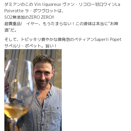
ダミアンのこの Vin liquoreux ヴァン・リコロー甘口ワインLa
Poivrotte ラ・ポワヴロットは、
SO2無添加のZERO ZERO!!
超貴重品! イヤー、もうたまらない！この液体は本当に“お神
酒”だ。
そして、トビッキリ爽やかな微発泡のペティアンSaperli Popet
サペルリ・ポペット。旨い！