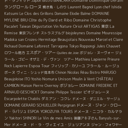
ド・ラフィット
Domaine Dominique Derain
Japon
Bistro BIANCARA
ローヌ
ラングロール
Laurent Bagnol
Lyon chef Ishida
焼き鳥・しのり
Katsumi
Le Clos des Grillons
DOMAINE
Domaine Elodie Balme
Dard et Ribo
Domaine Christophe
MYLENE BRU
Côte du Py
Pacalet
Oriol ARTIGAS
La
東京
Taiwan Dégustation Vin Nature
Remise
biojoleynes
Domaine Mouressipe
東京フレンチ
ストラスブルグ
Beaujolais Nouveau
Madoka san
Crozes-Hermitage
Marcel et Claire
Domaine Laforest
Richaud
Tarragona
Tokyo Roppongi
Jules Chauvet
エスポア・ツアー
ロワール地方
ボジョレ・ヌーヴォー
ジェ
Quilles de Joie
Mathieu Lapierre
ラール・ゴビー
オザミ・デ・ヴァン ツアー
Prieure
Espoa Tour
フラール・ルージュ
Roch
Lapierre
フィリップ・カリーユ
ボーヌ
ヴィニ・シュッド見本市
Chinon
Nicolas Réau
Bistro MARUGO
Beaujoloise
Nomura Unison
CHÂTEAU
ITO Yoshio
Moulin à Vent
CAMBON
ボジョレー
Maison Pierre Overnoy
DOMAINE FREDERIC ET
ビオジョレーヌ
ARNAUD GESCHICKT
Domaine Philippe Tessier
Escarpolette
ダミアン・コクレ
Chablis
ドメーヌ・ダニエル・サージュ
DOMAINE GERARD SCHUELLER
Perpignan
ドメーヌ・ジャン・クロー
ド・ラパリュ
ドメーヌ・ニコラ・カルマラ
ESPOA YOROZUYA TOURS
ン
Le Vin de mes Amis
Yakitori SHINORI
後藤アキ子さん
Banyuls-sur-
ドメーヌ・ド・ラ・ヴィエイユ・ジュリアンヌ
Mer
ジャン・フォワヤー