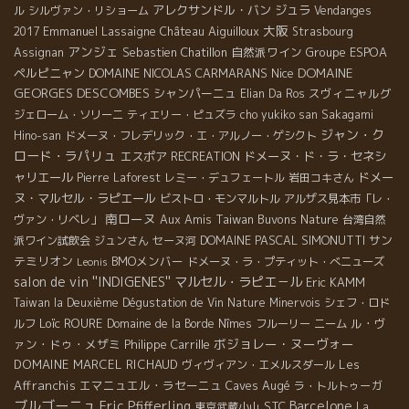
アレクサンドル・バン
ジュラ
ル
シルヴァン・リショーム
Vendanges
大阪
Emmanuel Lassaigne
Château Aiguilloux
2017
Strasbourg
アンジェ
Sebastien Chatillon
自然派ワイン
Groupe ESPOA
Assignan
DOMAINE
ペルピニャン
DOMAINE NICOLAS CARMARANS
Nice
GEORGES DESCOMBES
シャンパーニュ
スヴィニャルグ
Elian Da Ros
ジェローム・ソリーニ
ティエリー・ピュズラ
cho yukiko san
Sakagami
ジャン・ク
Hino-san
ドメーヌ・フレデリック・エ・アルノー・ゲシクト
ロード・ラパリュ
エスポア
ドメーヌ・ド・ラ・セネシ
RECREATION
ャリエール
ドメー
Pierre Laforest
レミー・デュフェートル
岩田コキさん
ヌ・マルセル・ラピエール
ビストロ・モンマルトル
アルザス見本市「レ・
南ローヌ
Aux Amis
Taiwan Buvons Nature
ヴァン・リベレ」
台湾自然
DOMAINE PASCAL SIMONUTTI
サン
派ワイン試飲会
ジュンさん
セーヌ河
テミリオン
BMOメンバー
ドメーヌ・ラ・プティット・べニューズ
Leonis
salon de vin ''INDIGENES''
マルセル・ラピエ－ル
Eric KAMM
Taiwan la Deuxième Dégustation de Vin Nature
Minervois
シェフ・ロド
Loïc ROURE
ル・ヴ
ルフ
Domaine de la Borde
Nîmes
フルーリー
ニーム
ボジョレー・ヌーヴォー
ァン・ドゥ・メザミ
Philippe Carrille
DOMAINE MARCEL RICHAUD
Les
ヴィヴィアン・エメルスダール
Affranchis
エマニュエル・ラセーニュ
Caves Augé
ラ・トルトゥーガ
ブルゴーニュ
Eric Pfifferling
Barcelone
STC
東京武蔵小山
La