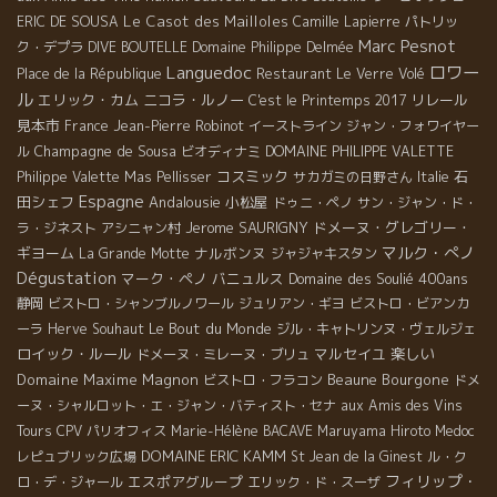
Le Casot des Mailloles
ERIC DE SOUSA
Camille Lapierre
パトリッ
Marc Pesnot
ク・デプラ
DIVE BOUTELLE
Domaine Philippe Delmée
Languedoc
ロワー
Place de la République
Restaurant Le Verre Volé
ル
エリック・カム
ニコラ・ルノー
リレール
C'est le Printemps 2017
見本市
France
Jean-Pierre Robinot
イーストライン
ジャン・フォワイヤー
Champagne de Sousa
ル
ビオディナミ
DOMAINE PHILIPPE VALETTE
コスミック
石
Philippe Valette
Mas Pellisser
サカガミの日野さん
Italie
Espagne
田シェフ
Andalousie
小松屋
ドゥニ・ペノ
サン・ジャン・ド・
Jerome SAURIGNY
ドメーヌ・グレゴリー・
ラ・ジネスト
アシニャン村
マルク・ぺノ
ギヨーム
ナルボンヌ
La Grande Motte
ジャジャキスタン
Dégustation
マーク・ペノ
バニュルス
Domaine des Soulié 400ans
静岡
ビストロ・シャンブルノワール
ジュリアン・ギヨ
ビストロ・ビアンカ
Le Bout du Monde
ーラ
Herve Souhaut
ジル・キャトリンヌ・ヴェルジェ
ロイック・ルール
マルセイユ
楽しい
ドメーヌ・ミレーヌ・ブリュ
Domaine Maxime Magnon
Beaune
Bourgone
ビストロ・フラコン
ドメ
ーヌ・シャルロット・エ・ジャン・バティスト・セナ
aux Amis des Vins
Tours
CPV パリオフィス
Marie-Hélène BACAVE
Maruyama Hiroto
Medoc
DOMAINE ERIC KAMM
レピュブリック広場
St Jean de la Ginest
ル・ク
フィリップ・
エスポアグループ
ロ・デ・ジャール
エリック・ド・スーザ