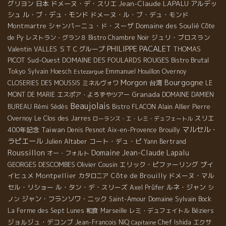
Jean-Claude LAPALU
グリヨン
日本
ドメーヌ・デ・スリエ
アルデッ
シュ
ル・ブ・デュ・モンド
ドメーヌ・ル・ブ・デュ・モンド
Montmartre
シャンパーニュ・ド・スーザ
Domaine des Soulié
Côte
ジュリ・ブロスラン
de Py
レストラン・グラン８
Bistro Chambre Noir
PHILIPPE PACALET
Valentin VALLES
ＳＴＣグループ
THOMAS
PICOT
Sud-Ouest
DOMAINE DES FOULARDS ROUGES
Bistro Brutal
Tokyo
Sylvain Hoesch
Emmanuel Houillon Overnoy
Estezargue
Morgon
Bourgogne
台湾
CLOSERIES DES MOUSSIS
ミネルヴォワ
LE
Granada
MONT DE MARIE
エスポア・よろずやツアー
DOMAINE DAMIEN
Beaujolais
Alain Allier
BUREAU
Rémi Sédès
Bistro FLACON
Pierre
スリエ
Overnoy
Le Clos des Jarres
ローランス・エ・レミ・デュフェートル
マルセル・
400年記念
Taiwan
Denis Pesnot
Aix-en-Provence
Brouilly
ラピエール
Julien Altaber
コート・デュ・ピ
Yann Bertrand
Roussillon
Domaine Jean-Claude Lapalu
オー・フォルト
GEORGES DESCOMBES
Olivier Cousin
エリック・ピファーリング
プイ
イヒュメ
Montpellier
Côte de Brouilly
ドメーヌ・マル
カタロニア
セル・リショー
ル・タン・デ・スリーズ
ルネ・ジャン
Axel Prüfer
シ
ジャン・フランソワ・ニック
Domaine Sylvain Bock
ノン
Saint-Amour
La Ferme des Sept Lunes
和食
Marseille
レミ・デュフェイトル
Béziers
ジョルジュ・デコンブ
Jean-Francois NIQ
Chef Ishida
エクサ
Capitaine