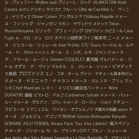
Rhône sud
ル・プリュファー
プリューレ・ロック
JAJAKISTAN
Alain
Castex
ルクレアシオン
タラゴナ
フルーリ
Côte de Castillon
レ・ヴィニ
Olivier Cohen
アンダルシア
ドメー
ュ・ドリヴィエ
Château Poupille
ヌ・フィリップ・ジャンボン
ラモン・サヴェドラ
メドック
Tokyo
エリック・プフェーリング
Musashikoyama
ロゼワイン
ラピエール
Cave
スペイン自然派ワイン見本市
ニース
ドメー
Fujiki
ル・グロ・デュ・ロワ
ヌ・ジェラール・シュレール
STC Tours
Axel Prϋfer
シードル
ル・ルペ
ドメーヌ・
ール・ド・カルトゥッシュ
ダール・エ・リボ、ルネ・ジャン
デ・フラール・ルージュ
鹿児島
サルバドール・バ
Damien COQUELET
トル
オザミ・デ・ヴァン
ビオディナ
マルセル・エ・クレール・リショー
プロヴァンス
ミ栽培
エノ・コネ・チーム
ヴァン・ナチュール見本市ビム
ドメーヌ・ドミニック・ドゥラン
ドメーヌ・ミレンヌ・ブリュ
マッ
Chef Mantani
レミー・スリエ50歳記念パーティー
Rémi
シモ
DUFAITRE
銀座
Corbieres
ビストロ・マルゴ
Sylvain
ドメーヌ・パット・
マチュー・
ルー
ドメーヌ・ダミアン・コクレ
ドメーヌ・ローラン・バルツ
ラピエール
ド
エマニュエル・ウイヨン・オヴェルノワ
大阪の小松屋
pépite
Rhône
メーヌ・ジョルジュ・デコンブ
Banyuls
Sylvain Richeaume
南スペイン
DOMAINE JOLLY FERRIOL
Alsace Foire "Les Vins Libérés"
ドメーヌ・リショーム
ブルノ・シュレール
セ・ル・プランタン2017
aux Amis des Vins
Ramon Saavedra
La Dive Bouteille
ラ・ピオッシュ