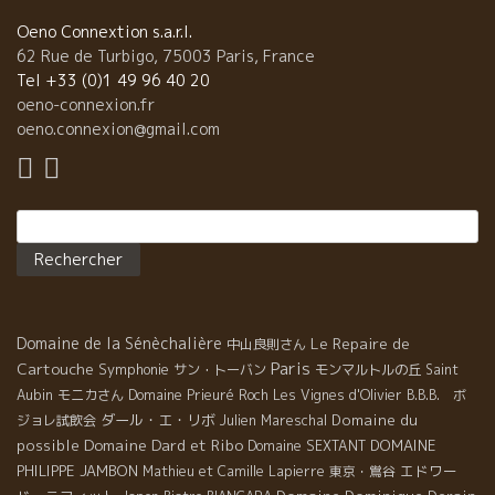
Oeno Connextion s.a.r.l.
62 Rue de Turbigo, 75003 Paris, France
Tel +33 (0)1 49 96 40 20
oeno-connexion.fr
oeno.connexion@gmail.com
Rechercher :
Domaine de la Sénèchalière
Le Repaire de
中山良則さん
Paris
Cartouche
Symphonie
サン・トーバン
モンマルトルの丘
Saint
Aubin
モニカさん
Domaine Prieuré Roch
Les Vignes d'Olivier
B.B.B. ボ
ダール・エ・リボ
Domaine du
ジョレ試飲会
Julien Mareschal
Domaine Dard et Ribo
possible
DOMAINE
Domaine SEXTANT
PHILIPPE JAMBON
エドワー
Mathieu et Camille Lapierre
東京・鴬谷