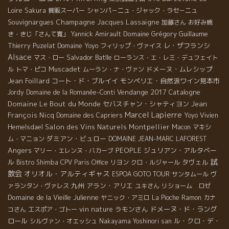
Loire
Sakura
質販スーパー
シャンパ－ニュ・ジャック・ラセ－ニュ
Souvignargues
Champagne Jacques Lassaigne
加藤さん
お好み焼
Domaine Grégory Guillaume
き・きじ「さんて寛」
Yannick Amirault
Domaine Yoyo
レ・ザフランシ
Thierry Puzelat
フィリップ・ヴァイス
Alsace
Salvador Batlle
マス・ロー
ローランス・エ・レミ・デュフェイト
Muscadet
ドメーヌ・ムレシップ
ル
トマ・ピコ
ムーラン・ナ・ヴァン
Jean Foillard
コート・ド・ブルイイ
モンペリエ・自然派ワイン見本市
Vendange 2017
Catalogne
Jordy
Domaine de la Romanée-Conti
Domaine Le Bout du Monde
セバスチャン・シャティヨン
Jean
Marcel Lapierre
François Nicq
Domaine des Capriers
Yoyo
Vivien
Salon des Vins Naturels Montpellier
Hemelsdael
Macon
マキシ
ダミアン・ビュロー
ム・マニョン
DOMAINE JEAN-MARC LAFOREST
Angers
PEOPLE
ジュリアン・アルタベー
マリー・エレンヌ・バカーブ
試
ル
タヴェル
Bistro Shimba
CPV Paris Office
リヨン
クロ・ルジャール
飲会
オリオル・アルティギャス
ESPOA GOTO TOUR
サンタムール
ヴ
九州
アラン・アリエ
ァランタン・ヴァレス
ユキさん
リショーム ロゼ
Domaine de la Vieille Julienne
ヤニック・アミロ
La Pioche
Ramon
カナ
vin nature
ラモンさん
ドメーヌ・ド・ラング
コさん
エスポア・ゴトー
ロール
ル・クロ・デ・
シルヴァン・オエッシュ
Nakayama Yoshinori san