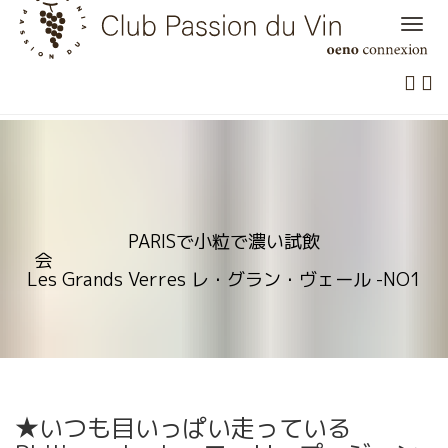
Skip
to
content
PARISで小粒で濃い試飲
会
Les Grands Verres レ・グラン・ヴェール -NO1
★いつも目いっぱい走っている